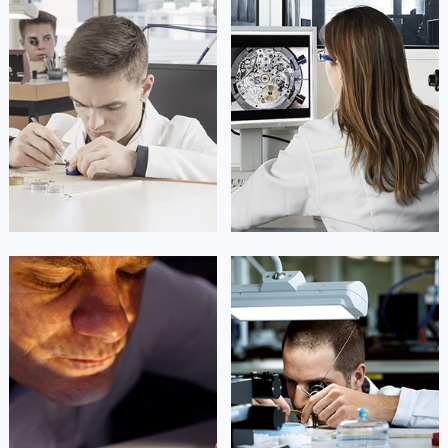
凯罗尔·切尔西
达芙妮·克劳迪娅
资深法穆兰技师
资深法穆兰技师
是法穆兰售后服务中心
是法穆兰售后服务中心
(法穆兰保养中心)
(法穆兰保养中心)
的高级技师之一
的高级技师之一
Beijing FranckMuller Maintain
Shanghai FranckMuller Maintain
center
center