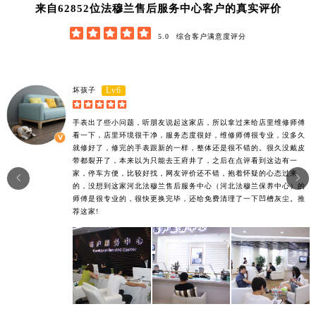
62852
来自
位法穆兰售后服务中心客户的真实评价





5.0
综合客户满意度评分
Lv6
坏孩子





手表出了些小问题，听朋友说起这家店，所以拿过来给店里维修师傅
看一下，店里环境很干净，服务态度很好，维修师傅很专业，没多久
就修好了，修完的手表跟新的一样，整体还是很不错的。很久没戴皮
带都裂开了，本来以为只能去王府井了，之后在点评看到这边有一
家，停车方便，比较好找，网友评价还不错，抱着怀疑的心态过来


的，没想到这家河北法穆兰售后服务中心（河北法穆兰保养中心）的
师傅是很专业的，很快更换完毕，还给免费清理了一下凹槽灰尘。推
荐这家!