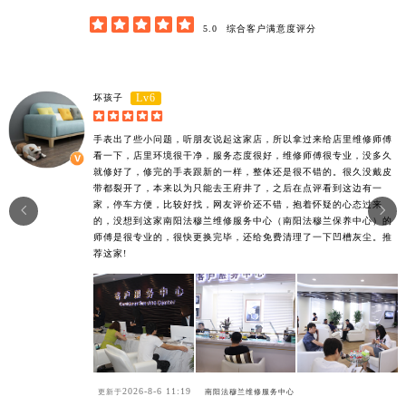





5.0
综合客户满意度评分
Lv6
坏孩子





手表出了些小问题，听朋友说起这家店，所以拿过来给店里维修师傅
看一下，店里环境很干净，服务态度很好，维修师傅很专业，没多久
就修好了，修完的手表跟新的一样，整体还是很不错的。很久没戴皮
带都裂开了，本来以为只能去王府井了，之后在点评看到这边有一
家，停车方便，比较好找，网友评价还不错，抱着怀疑的心态过来


的，没想到这家南阳法穆兰维修服务中心（南阳法穆兰保养中心）的
师傅是很专业的，很快更换完毕，还给免费清理了一下凹槽灰尘。推
荐这家!
2026-8-6 11:19
更新于
南阳法穆兰维修服务中心