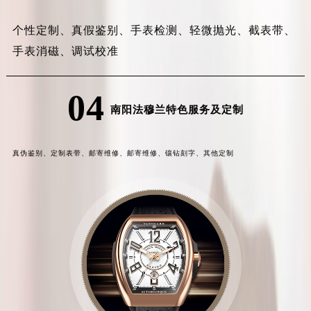
个性定制、
真假鉴别、
手表检测、
轻微抛光、
截表带、
手表消磁、
调试校准
04
南阳法穆兰特色服务及定制
真伪鉴别、
定制表带、
邮寄维修、
邮寄维修、
镶钻刻字、
其他定制