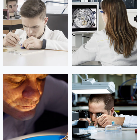
凯罗尔·切尔西
达芙妮·克劳迪娅
资深法穆兰技师
资深法穆兰技师
是法穆兰售后服务中心
是法穆兰售后服务中心
(法穆兰保养中心)
(法穆兰保养中心)
的高级技师之一
的高级技师之一
Beijing FranckMuller Maintain
Shanghai FranckMuller Maintain
center
center


北京法穆兰维修
上海法穆兰维修