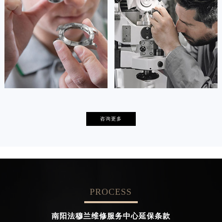
的高级技师之一
的高级技师之一
Tianjin FranckMuller Maintain center
Nanjing FranckMuller Maintain
center

天津法穆兰维修

上海法穆兰保养
卡罗琳·卡桑德拉
辛迪·克莱门特
咨询更多
资深法穆兰技师
资深法穆兰技师
是法穆兰售后服务中心
是法穆兰售后服务中心
(法穆兰保养中心)
(法穆兰保养中心)
的高级技师之一
的高级技师之一
Chengdu FranckMuller Maintain
Beijing FranckMuller Maintain
center
center
PROCESS


成都法穆兰维修
北京法穆兰售后服务中心
南阳法穆兰维修服务中心延保条款