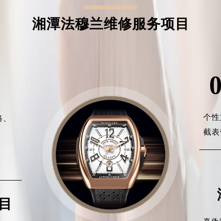
湘潭法穆兰维修服务项目
个性
格、
截表
、
、
目