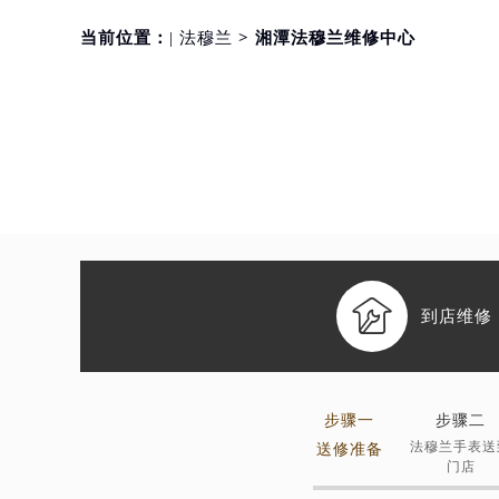
当前位置：
| 法穆兰
> 湘潭法穆兰维修中心

到店维修
步骤一
步骤二
法穆兰手表送
送修准备
门店