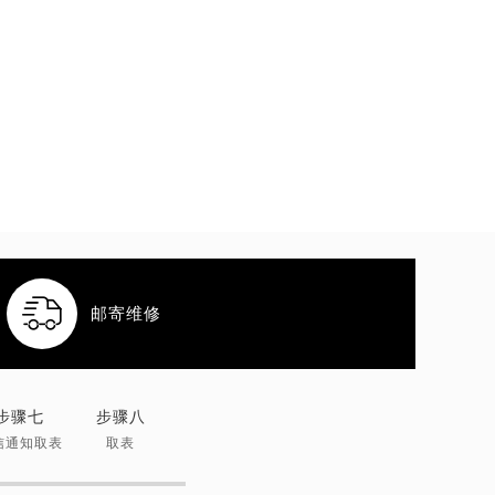

邮寄维修
步骤七
步骤八
信通知取表
取表