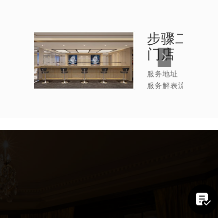
步骤二：
法
门店
服务地址
服务解表流程
