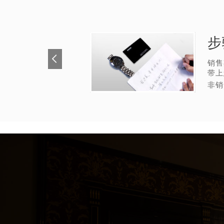
步
销售
带上
非销