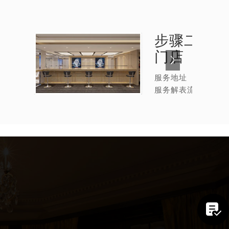
步骤二：
法
门店
服务地址
服务解表流程
