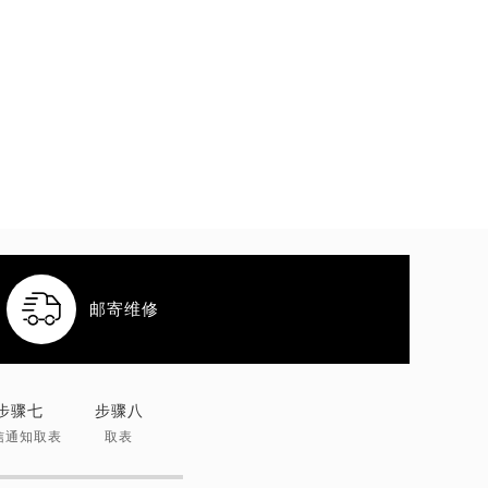

邮寄维修
步骤七
步骤八
信通知取表
取表