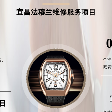
宜昌法穆兰维修服务项目
个性
格、
截表
、
、
目