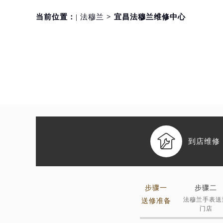
当前位置：
| 法穆兰
> 宜昌法穆兰维修中心

到店维修
步骤一
步骤二
法穆兰手表送
送修准备
门店