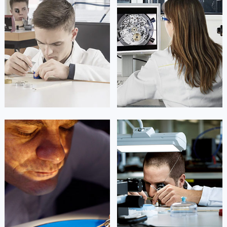
凯罗尔·切尔西
达芙妮·克劳迪娅
资深法穆兰技师
资深法穆兰技师
是法穆兰售后服务中心
是法穆兰售后服务中心
(法穆兰保养中心)
(法穆兰保养中心)
的高级技师之一
的高级技师之一
Beijing FranckMuller Maintain
Shanghai FranckMuller Maintain
center
center


北京法穆兰维修
上海法穆兰维修