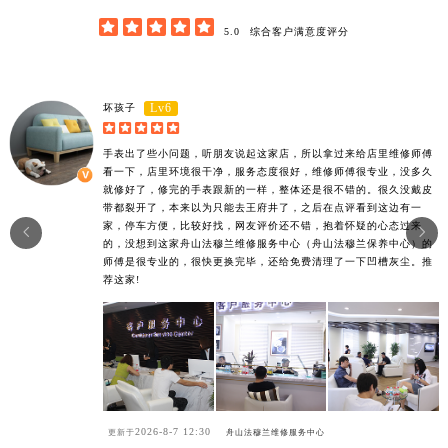





5.0
综合客户满意度评分
Lv6
坏孩子





手表出了些小问题，听朋友说起这家店，所以拿过来给店里维修师傅
看一下，店里环境很干净，服务态度很好，维修师傅很专业，没多久
就修好了，修完的手表跟新的一样，整体还是很不错的。很久没戴皮
带都裂开了，本来以为只能去王府井了，之后在点评看到这边有一
家，停车方便，比较好找，网友评价还不错，抱着怀疑的心态过来


的，没想到这家舟山法穆兰维修服务中心（舟山法穆兰保养中心）的
师傅是很专业的，很快更换完毕，还给免费清理了一下凹槽灰尘。推
荐这家!
2026-8-7 12:30
更新于
舟山法穆兰维修服务中心