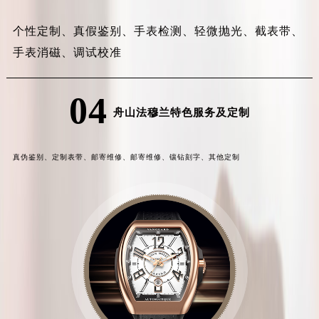
个性定制、
真假鉴别、
手表检测、
轻微抛光、
截表带、
手表消磁、
调试校准
04
舟山法穆兰特色服务及定制
真伪鉴别、
定制表带、
邮寄维修、
邮寄维修、
镶钻刻字、
其他定制