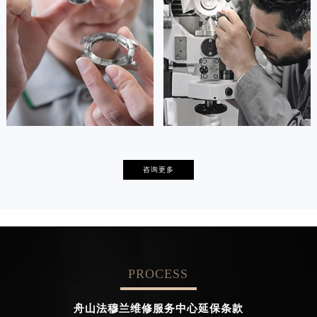
的高级技师之一
的高级技师之一
Tianjin FranckMuller Maintain center
Nanjing FranckMuller Maintain
center

天津法穆兰维修

上海法穆兰保养
卡罗琳·卡桑德拉
辛迪·克莱门特
咨询更多
资深法穆兰技师
资深法穆兰技师
是法穆兰售后服务中心
是法穆兰售后服务中心
(法穆兰保养中心)
(法穆兰保养中心)
的高级技师之一
的高级技师之一
Chengdu FranckMuller Maintain
Beijing FranckMuller Maintain
center
center
PROCESS


成都法穆兰维修
北京法穆兰售后服务中心
舟山法穆兰维修服务中心延保条款