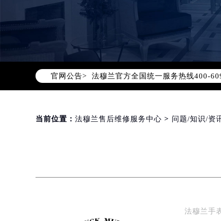
2026年8月法穆兰中国区售后服务
2026年8月法穆兰全国官方售后客户服务热
法穆兰官方全国统一服务热线400-6
官网公告>
2026年8月法穆兰售后服务中心最新
北京市朝阳区建国门外大街甲6号华熙
北京市东城区东长安街1号东方广场写
天津市和平区赤峰道136号天津国际金
当前位置：
法穆兰售后维修服务中心
>
问题/知识/资
上海市徐汇区虹桥路3号港汇中心写字楼
上海市黄浦区南京东路299号宏伊国
南京市秦淮区中山南路1号（新街口）
常州市新北区龙锦路1590号现代传媒
徐州市鼓楼区淮海东路29号苏宁广场I
扬州市邗江区国展路29号星耀天地写字
法穆兰手
盐城市盐都区世纪大道5号盐城金融城写