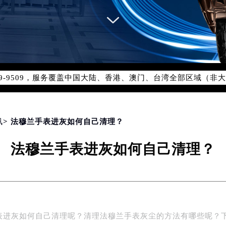
网络优化升级公告
线：400-609-9509
09-9509，服务覆盖中国大陆、香港、澳门、台湾全部区域（非大陆
网点地址：
国际中心写字楼D座11层1102室（北京总部）（需提前预约）
字楼W3座6层602室（需提前预约）
融中心写字楼26层2603室（需提前预约）
讯
> 法穆兰手表进灰如何自己清理？
2座37层3705室（需提前预约）
法穆兰手表进灰如何自己清理？
际广场写字楼8层806室（需提前预约）
南京中心写字楼22层C1-1室（需提前预约）
中心写字楼5号楼10层1008室（需提前预约）
FC国际金融中心写字楼35层3508室（需提前预约）
楼1号楼18层1803室（需提前预约）
表进灰如何自己清理呢？清理法穆兰手表灰尘的方法有哪些呢？
字楼1号楼16层1604室（需提前预约）