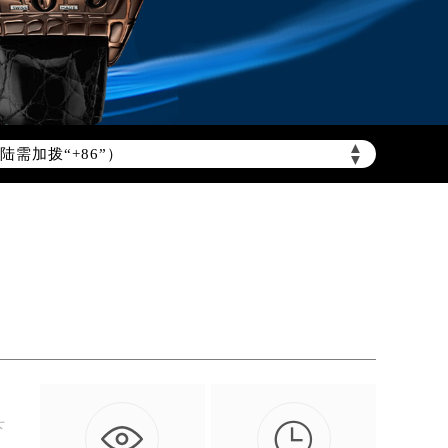
需加拨“+86”）
▲
▼

下