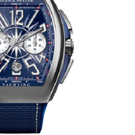
号世茂环球金融中心写字楼（芙蓉广场）10层13室（需提前预约
楼29层2905室（需提前预约）
表服务中心（品牌授权店）3层整层（需提前预约）
表服务中心（品牌授权店）1层整层（需提前预约）
表服务中心（品牌授权店）1层整层（需提前预约）
（CCMALL）C座17层17-B（需提前预约）
10层1015室（需提前预约）
心T2座写字楼29层03室（需提前预约）
厦7层G室（需提前预约）
心C座12层1205室（需提前预约）
中心T1写字楼9层907室（需提前预约）
写字楼1座11层1104室（需提前预约）
楼16层1603室（需提前预约）
中心办公楼C座22层08室（需提前预约）
大厦38层09室（需提前预约）
楼1224室（需提前预约）