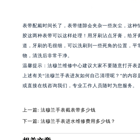
合肥市蜀山区潜山路111号万象城华润
泉州市丰泽区宝洲路729号浦西万达中
青岛市南区山东路6号华润大厦B座2
表带配戴时间长了，表带缝隙会夹杂一些灰尘，这种
烟台市芝罘区胜利路139号万达金融中
胶这两种表带可以这样处理！用牙刷沾点牙膏，给牙
长春市朝阳区西安大路727号中银大厦
道，牙刷的毛很细，可以洗刷到一些死角的位置，平
贵阳市南明区都司高架桥路33号亨特
物，清洗后非常干净。
昆明市盘龙区北京路928号同德昆明
石家庄市长安区中山东路39号勒泰中
温馨提示：法穆兰维修中心建议大家不要随意打开表
西安市碑林区南关正街88号华侨城长
上述有关“法穆兰手表进灰如何自己清理呢？”的内
海口市龙华区金贸东路5号海口华润大厦
或直接在线咨询我们，专业工作人员随时为您服务。
唐山市路南区新华东道100号万达广场
台州市椒江区东海大道1800号腾达中
内蒙古自治区呼和浩特市玉泉区大学西
上一篇:
法穆兰手表截表带多少钱
甘肃省兰州市七里河区西津西路16号兰
下一篇:
法穆兰手表进水维修费用多少钱？
重庆市解放碑渝中区民权路28号英利
黑龙江省大庆市萨尔图区会战大街法