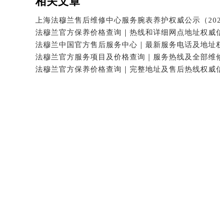
相关文章
黑龙江省鹤岗市向阳区红军路法穆兰
黑龙江省黑河市爱辉区中央街法穆兰
黑龙江省鸡西市鸡冠区红军路法穆兰
黑龙江省佳木斯市向阳区长安路法穆
黑龙江省牡丹江市东安区太平路法穆
黑龙江省七台河市桃山区大同街法穆
黑龙江省齐齐哈尔市龙沙区龙华路法
黑龙江省双鸭山市尖山区新兴大街法
黑龙江省绥化市北林区新华街与康庄
黑龙江省伊春市伊美区通河路法穆兰
吉林省白城市洮北区明仁南街法穆兰
吉林省白山市浑江区浑江大街法穆兰
吉林省吉林市船营区河南街法穆兰售
吉林省辽源市龙山区人民大街法穆兰
吉林省梅河口市新华街道梅河大街法
吉林省四平市铁东区紫气大路与南九