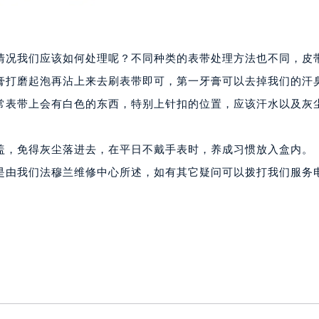
大厦B座12楼03室（需提前预约）
心写字楼A座7楼709室（需提前预约）
2层04室（需提前预约）
情况我们应该如何处理呢？不同种类的表带处理方法也不同，皮
心A座907室（需提前预约）
膏打磨起泡再沾上来去刷表带即可，第一牙膏可以去掉我们的汗
A座(旺进大厦)18层09室（需提前预约）
常表带上会有白色的东西，特别上针扣的位置，应该汗水以及灰
国际金融中心14楼14D（需提前预约）
广场写字楼10层06室（需提前预约）
心写字楼B座13层07室（需提前预约）
盖，免得灰尘落进去，在平日不戴手表时，养成习惯放入盒内。
安国际中心E座6楼10室（需提前预约）
容是由我们法穆兰维修中心所述，如有其它疑问可以拨打我们服务
B座17层1707室（需提前预约）
写字楼A座10层1002室（需提前预约）
心东1幢20楼2002室（需提前预约）
街70号华润万象城写字楼（鄂尔多斯大厦）23层2326室（需
州中心写字楼21层2102室（需提前预约）
国际金融中心写字楼20层01室（需提前预约）
穆兰售后服务中心（需提前预约）