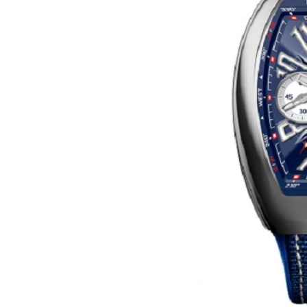
长沙市芙蓉区定王台街道建湘路393
郑州市二七区铭功路10号华润大厦写字
太原市迎泽区解放路15号亨得利名
沈阳市沈河区中街路137号亨得利名
沈阳市沈河区中街路83号亨得利名
乌鲁木齐市天山区红山路26号时代广场
温州市鹿城区锦绣路1067号置信广场
哈尔滨市道里区友谊西路600号富力中
大连市中山区人民路15号国际金融大
佛山市禅城区季华五路57号万科金融中
东莞市东城街道鸿福东路1号民盈国贸
无锡市梁溪区人民中路139号恒隆广场
南通市崇川区工农路57号圆融广场写字
苏州市苏州工业园区星港街199号苏州
武汉市江汉区解放大道686号世界贸易
南宁市青秀区金湖路59号地王大厦12