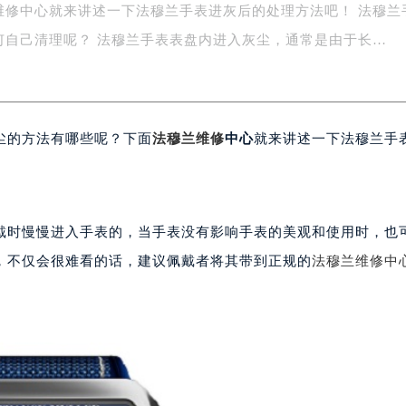
修中心就来讲述一下法穆兰手表进灰后的处理方法吧！ 法穆兰手
务中心东塔写字楼（华润万象城）17层1706室（需提前预约）
场办公楼20层2009室（需提前预约）
表进灰如何自己清理呢？ 法穆兰手表表盘内进入灰尘，通常是由于长…
写字楼A座5层503-5室（需提前预约）
广场写字楼4号楼22层2209室（需提前预约）
际中心写字楼8层805室（需提前预约）
尘的方法有哪些呢？下面
法穆兰维修
中心
就来讲述一下法穆兰手
易中心写字楼A座13层1304室（需提前预约）
绿地双子塔（中央广场）A1座办公楼14层07室（需提前预约）
心写字楼（万象城）15层1508室（需提前预约）
际中心写字楼A塔7层704室（需提前预约）
戴时慢慢进入手表的，当手表没有影响手表的美观和使用时，也
世界贸易中心大厦南塔写字楼15层07室（需提前预约）
，不仅会很难看的话，建议佩戴者将其带到正规的
法穆兰维修中
厦写字楼17层1701室（需提前预约）
厦写字楼1座30层05室（需提前预约）
字楼B座11层1104室（需提前预约）
写字楼15层03室（需提前预约）
心写字楼24层2406B室（需提前预约）
代广场写字楼9层902室（需提前预约）