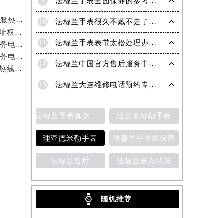
9
法穆兰手表全面保养的参考建议！
法穆兰官方服务项目及价格查询｜网点地址与24小时客服热线权威信息通告（2026年7月最新）
10
法穆兰手表很久不戴不走了处理技巧盘点
法穆兰中国官方售后服务中心｜服务电话及全部网点地址权威信息公告（2026年7月最新）
11
法穆兰手表表带太松处理办法详解
法穆兰官方服务项目及价格查询｜全新地址及24小时服务电话权威信息通告（2026年7月最新）
法穆兰官方服务项目及价格查询｜网点地址与24小时服务电话权威信息通知（2026年7月最新）
12
法穆兰中国官方售后服务中心｜地址与客户服务热线权威信息通知（2026年7月最新）
法穆兰官方服务项目及价格查询｜全部网点地址与客服热线权威信息通告（2026年7月最新）
13
法穆兰大连维修电话预约专业售后保养服务权威公示（2026年7月最新）
法穆兰手表真伪鉴别
法兰克穆勒手表
理查德米勒手表
法穆兰手全面保养
法穆兰售后
法穆兰表壳清洗
随机推荐