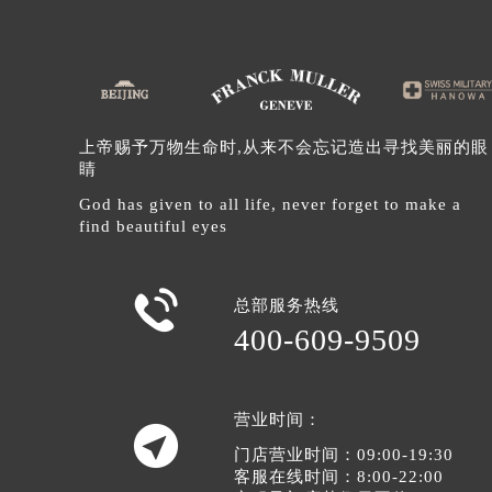
辽宁省沈阳市沈河区中街路83号亨
北京市朝阳区建国门外大街甲6号华熙
北京市东城区东长安街1号王府井东方
河北省保定市竞秀区朝阳北大街北国
内蒙古自治区阿拉善盟市左旗土尔扈
上帝赐予万物生命时,从来不会忘记造出寻找美丽的眼
睛
内蒙古自治区巴彦淖尔市临河区新华
内蒙古自治区包头市青山区幸福路甲
God has given to all life, never forget to make a
find beautiful eyes
内蒙古自治区赤峰市红山区哈达街法
内蒙古自治区鄂尔多斯市东胜区伊金
内蒙古自治区呼伦贝尔市海拉尔区中

总部服务热线
内蒙古自治区通辽市科尔沁区明仁大
400-609-9509
内蒙古自治区乌海市海勃湾区人民南
内蒙古自治区乌兰察布市集宁区恩和
内蒙古自治区锡林郭勒盟市锡林浩特
营业时间：

内蒙古自治区兴安盟市乌兰浩特市兴
门店营业时间：09:00-19:30
客服在线时间：8:00-22:00
山西省大同市平城区迎宾街法穆兰售