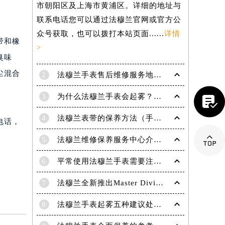
市朝阳区及上海市黄浦区。详细的地址与
联系电话您可以通过法穆兰官网或官方公
众号获取，也可以拨打本站页面......
详情
带和橡
>
臭味
尘混合
2
法穆兰手表售后维修服务地点电话是多少？
3
为什么法穆兰手表会起雾？(法穆兰手表起雾处理方法？)

4
法穆兰表带的保养方法（手表如何保养）
电话，

5
法穆兰维修保养服务中心介绍 | 法穆兰
6
平常使用法穆兰手表需要注意哪些事项|法穆兰技师为您讲解
提前预约）
7
法穆兰全新推出Master Diving限量版腕表
8
法穆兰手表起雾五种建议处理方法！