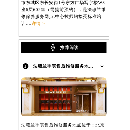
市东城区东长安街1号东方广场写字楼W3
区虹桥路3
）
座6层602室（需提前预约），是法穆兰维
3705室
修保养服务网点,中心技师均接受标准培
养服务网点,
训....
详情 >
详情 >
推荐阅读
1
法穆兰手表售后维修服务地点在哪里呢？
法穆兰手表售后维修服务地点位于：北京