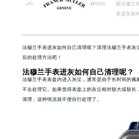
面法穆兰维
泰州市海陵区永定东路399号置地商
宁波市江北区大闸南路500号来福士广
杭州市上城区钱江路1366号华润大厦
金华市金东区东市南街777号金华万达
绍兴市越城区胜利东路379号世茂天
法穆兰手表进灰如何自己清理呢？清理法穆兰手表灰
嘉兴市南湖区广益路705号嘉兴世界贸
南昌市红谷滩新区红谷中大道998号
后的处理方法吧！
济南市历下区经十路11111号华润中
法穆兰手表进灰如何自己清理呢？
广州市天河区天河路230号万菱汇国
法穆兰手表表盘内进入灰尘，通常是由于长时间的佩
广州市越秀区环市东路371-375号
不去处理它。如果觉得表盘上的灰尘相对较大或较长
深圳市罗湖区深南东路5001号华润大
清理，这种情况就不便自行处理了。
惠州市惠城区江北文昌一路7号华贸大
厦门市思明区湖滨东路95号华润大厦写
福州市鼓楼区五四路128-1号恒力城
成都市锦江区人民东路6号SAC东原中
重庆市江北区观音桥步行街2号融恒时