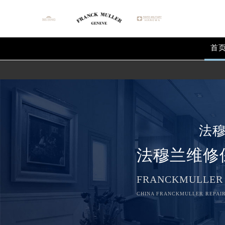
首
法
法穆兰维修
FRANCKMULLER
CHINA FRANCKMULLER REPAIR