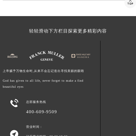

福建省莆田市城厢区霞林街道荔华东大道法穆兰售后服务中心（需提前预约）
福建省三明市三元区东乾二路法穆兰售后服务中心（需提前预约）
福建省漳州市龙文区步港路法穆兰售后服务中心（需提前预约）
轻轻滑动下方栏目探索更多精彩内容
江苏省常州市新北区龙锦路1590号现代传媒中心5号楼10层1008室法穆兰售后服务中心（需提前预约）
江苏省淮安市清江浦区淮海北路法穆兰售后服务中心（需提前预约）
江苏省连云港市海州区通灌北路法穆兰售后服务中心（需提前预约）
江苏省南京市秦淮区中山南路1号南京中心22层22-C1-C3室法穆兰售后服务中心（需提前预约）
江苏省宿迁市宿城区西湖路法穆兰售后服务中心（需提前预约）
上帝赐予万物生命时,从来不会忘记造出寻找美丽的眼睛
江苏省泰州市海陵区永定东路399号置地商务中心东塔（华润万象城）17层1706室法穆兰售后服务中心（需提前预约）
God has given to all life, never forget to make a find
江苏省徐州市鼓楼区淮海东路29号苏宁广场IFC国际金融中心35层3508室法穆兰售后服务中心（需提前预约）
beautiful eyes
江苏省盐城市盐都区世纪大道5号盐城金融城写字楼1号楼16层1604室法穆兰售后服务中心（需提前预约）
江苏省扬州市邗江区国展路29号星耀天地写字楼1号楼18层1803室法穆兰售后服务中心（需提前预约）

总部服务热线
江苏省镇江市京口区中山东路法穆兰售后服务中心（需提前预约）
400-609-9509
江西省抚州市临川区赣东大道法穆兰售后服务中心（需提前预约）
江西省赣州市章贡区文清路法穆兰售后服务中心（需提前预约）
营业时间：

江西省吉安市吉州区井冈山大道法穆兰售后服务中心（需提前预约）