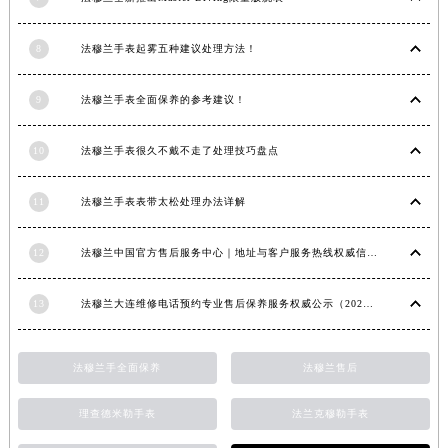
内蒙古自治区锡林郭勒盟市锡林浩特市光明街与额尔敦路交叉口法穆兰售后服务中心（需提前预约）
内蒙古自治区兴安盟市乌兰浩特市兴安大街法穆兰售后服务中心（需提前预约）
8
法穆兰手表起雾五种建议处理方法！
山西省大同市平城区迎宾街法穆兰售后服务中心（需提前预约）
9
法穆兰手表全面保养的参考建议！
山西省晋城市城区黄华街法穆兰售后服务中心（需提前预约）
山西省晋中市榆次区顺城街法穆兰售后服务中心（需提前预约）
10
法穆兰手表很久不戴不走了处理技巧盘点
山西省临汾市尧都区解放路法穆兰售后服务中心（需提前预约）
山西省吕梁市离石区永宁中路与建设街交叉口法穆兰售后服务中心（需提前预约）
11
法穆兰手表表带太松处理办法详解
山西省朔州市朔城区怡西路与鄯阳西街交汇处法穆兰售后服务中心（需提前预约）
山西省忻州市忻府区和平东街与七一南路交叉口法穆兰售后服务中心（需提前预约）
12
法穆兰中国官方售后服务中心｜地址与客户服务热线权威信息通知（2026年7月最新）
山西省阳泉市郊区平阳东街与新城大道交叉口法穆兰售后服务中心（需提前预约）
山西省运城市盐湖区河东街法穆兰售后服务中心（需提前预约）
13
法穆兰大连维修电话预约专业售后保养服务权威公示（2026年7月最新）
山西省长治市潞州区英雄中路法穆兰售后服务中心（需提前预约）
山西省太原市迎泽区迎泽街道解放路15号亨得利名表维修授权店3楼法穆兰售后服务中心（需提前预约）
法穆兰手全面保养
法穆兰售后
天津市和平区赤峰道136号天津国际金融中心26层2603室法穆兰售后服务中心（需提前预约）
安徽省安庆市迎江区人民路法穆兰售后服务中心（需提前预约）
理查德米勒手表
法兰克穆勒手表
安徽省蚌埠市蚌山区淮河路法穆兰售后服务中心（需提前预约）