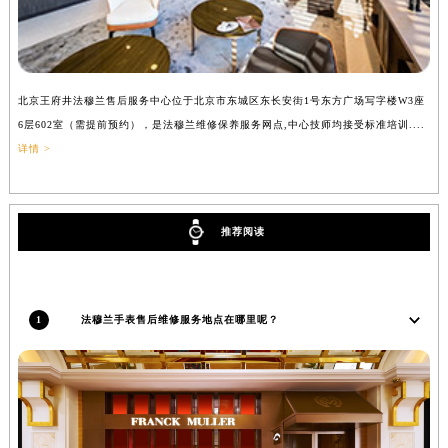
吉林省辽源市龙山区人民大街法穆兰售后服务中心（需提前预约）
吉林省梅河口市新华街道梅河大街法穆兰售后服务中心（需提前预约）
吉林省四平市铁东区紫气大路与南九经街交汇处法穆兰售后服务中心（需提前预约）
北京王府井法穆兰售后服务中心位于北京市东城区东长安街1号东方广场写字楼W3座
上
吉林省松原市宁江区五环大街法穆兰售后服务中心（需提前预约）
6层602室（需提前预约），是法穆兰维修保养服务网点,中心技师均接受标准培训....
（
吉林省通化市东昌区环通乡江南大街法穆兰售后服务中心（需提前预约）
详情 >
吉林省延边市延吉市解放路法穆兰售后服务中心（需提前预约）
辽宁省鞍山市铁东区站前街法穆兰售后服务中心（需提前预约）
辽宁省本溪市平山区胜利路法穆兰售后服务中心（需提前预约）
推荐阅读
辽宁省朝阳市双塔区新华路法穆兰售后服务中心（需提前预约）
辽宁省丹东市振兴区七经街法穆兰售后服务中心（需提前预约）
辽宁省抚顺市新抚区东一路法穆兰售后服务中心（需提前预约）
1
法穆兰手表售后维修服务地点在哪里呢？
辽宁省阜新市海州区解放大街法穆兰售后服务中心（需提前预约）
辽宁省葫芦岛市连山区中央路法穆兰售后服务中心（需提前预约）
辽宁省锦州市古塔区中央大街法穆兰售后服务中心（需提前预约）
辽宁省辽阳市白塔区新运大街法穆兰售后服务中心（需提前预约）
辽宁省盘锦市兴隆台区石油大街法穆兰售后服务中心（需提前预约）