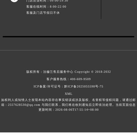
门店营业时间：09:00-19:30
江西省景德镇市珠山区珠山中路法穆兰售后服务中心（需提前预约）
客服在线时间：8:00-22:00
客服及门店节假日不休
江西省九江市浔阳区浔阳路法穆兰售后服务中心（需提前预约）
江西省南昌市红谷滩新区红谷中大道998号绿地双子塔（中央广场）A1座办公楼14层1407室法穆兰售后服务中心（需提前预约）
江西省萍乡市安源区萍安北大道与康庄路交叉口法穆兰售后服务中心（需提前预约）
江西省上饶市信州区滨江西路法穆兰售后服务中心（需提前预约）
江西省新余市渝水区北湖西路法穆兰售后服务中心（需提前预约）
江西省宜春市袁州区中山中路法穆兰售后服务中心（需提前预约）
江西省鹰潭市月湖区胜利东路法穆兰售后服务中心（需提前预约）
版权所有：
法穆兰售后服务中心
Copyright © 2018-2032
山东省德州市德城区东风中路法穆兰售后服务中心（需提前预约）
客户服务热线：
400-609-9509
山东省东营市东营区济南路法穆兰售后服务中心（需提前预约）
ICP备案/许可证号：黔ICP备2025055598号-75
山东省济南市历下区经十路11111号华润中心写字楼（万象城）15层1508室法穆兰售后服务中心（需提前预约）
XML
如权利人或知情人士发现本站内容存在事实错误或涉及版权、名誉权等侵权问题，请通过邮
山东省济宁市任城区太白楼路法穆兰售后服务中心（需提前预约）
箱：2557628530@qq.com 与我们联系，我们将在收到通知后立即依法处理。当前页面信息
山东省莱芜市文化南路8号银座商城名表维修一楼名表维修法穆兰售后服务中心（需提前预约）
更新时间：2026-08-06T17:55:14+08:00
山东省临沂市兰山区解放路法穆兰售后服务中心（需提前预约）
山东省日照市东港区烟台路法穆兰售后服务中心（需提前预约）
山东省泰安市泰山区财源街道泰山大街法穆兰售后服务中心（需提前预约）