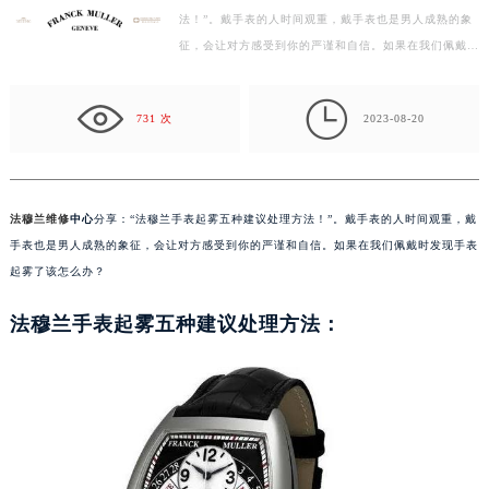
法！”。戴手表的人时间观重，戴手表也是男人成熟的象
徐州市鼓楼区淮海东路29号苏宁广场IFC国际金融中心写字楼35层3508室（需提前预约）
征，会让对方感受到你的严谨和自信。如果在我们佩戴时
扬州市邗江区国展路29号星耀天地写字楼1号楼18层1803室（需提前预约）
发现手表起雾了该怎么办？ 法穆兰手表起雾五种建议
盐城市盐都区世纪大道5号盐城金融城写字楼1号楼16层1604室（需提前预约）
处…

泰州市海陵区永定东路399号置地商务中心东塔写字楼（华润万象城）17层1706室（需提前预约）
731 次
2023-08-20
宁波市江北区大闸南路500号来福士广场办公楼20层2009室（需提前预约）
杭州市上城区钱江路1366号华润大厦写字楼A座5层503-5室（需提前预约）
金华市金东区东市南街777号金华万达广场写字楼4号楼22层2209室（需提前预约）
法穆兰维修
中心
分享：“法穆兰手表起雾五种建议处理方法！”。戴手表的人时间观重，戴
绍兴市越城区胜利东路379号世茂天际中心写字楼8层805室（需提前预约）
手表也是男人成熟的象征，会让对方感受到你的严谨和自信。如果在我们佩戴时发现手表
嘉兴市南湖区广益路705号嘉兴世界贸易中心写字楼A座13层1304室（需提前预约）
起雾了该怎么办？
南昌市红谷滩新区红谷中大道998号绿地双子塔（中央广场）A1座办公楼14层07室（需提前预约）
法穆兰手表起雾五种建议处理方法：
济南市历下区经十路11111号华润中心写字楼（万象城）15层1508室（需提前预约）
广州市天河区天河路230号万菱汇国际中心写字楼A塔7层704室（需提前预约）
广州市越秀区环市东路371-375号世界贸易中心大厦南塔写字楼15层07室（需提前预约）
深圳市罗湖区深南东路5001号华润大厦写字楼17层1701室（需提前预约）
惠州市惠城区江北文昌一路7号华贸大厦写字楼1座30层05室（需提前预约）
厦门市思明区湖滨东路95号华润大厦写字楼B座11层1104室（需提前预约）