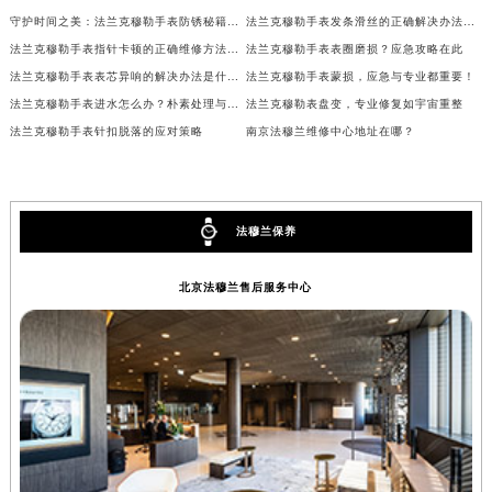
甘肃省兰州市七里河区西津西路16号兰州中心写字楼21层2102室（需提前预约）
守护时间之美：法兰克穆勒手表防锈秘籍与服务中心之选
法兰克穆勒手表发条滑丝的正确解决办法是什么？
法兰克穆勒手表指针卡顿的正确维修方法是什么？
法兰克穆勒手表表圈磨损？应急攻略在此
重庆市解放碑渝中区民权路28号英利国际金融中心写字楼20层01室（需提前预约）
法兰克穆勒手表表芯异响的解决办法是什么？
法兰克穆勒手表蒙损，应急与专业都重要！
黑龙江省大庆市萨尔图区会战大街法穆兰售后服务中心（需提前预约）
法兰克穆勒手表进水怎么办？朴素处理与博物馆珍藏之鉴
法兰克穆勒表盘变，专业修复如宇宙重整
黑龙江省鹤岗市向阳区红军路法穆兰售后服务中心（需提前预约）
法兰克穆勒手表针扣脱落的应对策略
南京法穆兰维修中心地址在哪？
黑龙江省黑河市爱辉区中央街法穆兰售后服务中心（需提前预约）
黑龙江省鸡西市鸡冠区红军路法穆兰售后服务中心（需提前预约）
黑龙江省佳木斯市向阳区长安路法穆兰售后服务中心（需提前预约）
法穆兰保养
黑龙江省牡丹江市东安区太平路法穆兰售后服务中心（需提前预约）
黑龙江省七台河市桃山区大同街法穆兰售后服务中心（需提前预约）
北京法穆兰售后服务中心
黑龙江省齐齐哈尔市龙沙区龙华路法穆兰售后服务中心（需提前预约）
黑龙江省双鸭山市尖山区新兴大街法穆兰售后服务中心（需提前预约）
黑龙江省绥化市北林区新华街与康庄路交叉口法穆兰售后服务中心（需提前预约）
黑龙江省伊春市伊美区通河路法穆兰售后服务中心（需提前预约）
吉林省白城市洮北区明仁南街法穆兰售后服务中心（需提前预约）
吉林省白山市浑江区浑江大街法穆兰售后服务中心（需提前预约）
吉林省吉林市船营区河南街法穆兰售后服务中心（需提前预约）