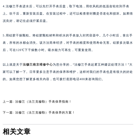
苏州市苏州工业园区星港街199号苏州中心办公楼C座22层08室（需提前预约）
4.法穆兰手表进水后，可以先打开手表后盖，取下电池，用吹风机的低温齿轮吹到手表
上。吹干后，重新安装后盖。在安装过程中，还可以检查密封圈是否老化和损坏。如果情
武汉市江汉区解放大道686号世界贸易大厦38层09室（需提前预约）
况良好，请记住必须拧紧后盖。
南宁市青秀区金湖路59号地王大厦12楼1224室（需提前预约）
合肥市蜀山区潜山路111号万象城华润大厦B座12楼03室（需提前预约）
5.用硅胶干燥颗粒。将硅胶颗粒材料和积水的手表放入封闭容器中。几个小时后，拿出手
泉州市丰泽区宝洲路729号浦西万达中心写字楼A座7楼709室（需提前预约）
表，所有的水都会消失。该方法简单经济，对手表的精度和使用寿命无害。硅胶多次吸水
青岛市南区山东路6号华润大厦B座22层04室（需提前预约）
后，可在120℃下干燥数小时。吸水能力可再生，可重复使用。
烟台市芝罘区胜利路139号万达金融中心A座907室（需提前预约）
以上就是关于
法穆兰南京维修中心
为您分享的，“法穆兰手表起雾五种建议处理方法！”大
长春市朝阳区西安大路727号中银大厦A座(旺进大厦)18层09室（需提前预约）
家可以了解一下。日常要多注意手表的保养和维护，这样对我们的手表也是有很大的好处
贵阳市南明区都司高架桥路33号亨特国际金融中心14楼14D（需提前预约）
的。如果您想了解更多相关内容，也可拨打底部电话400来咨询我们。
昆明市盘龙区北京路928号同德昆明广场写字楼10层06室（需提前预约）
石家庄市长安区中山东路39号勒泰中心写字楼B座13层07室（需提前预约）
西安市碑林区南关正街88号华侨城长安国际中心E座6楼10室（需提前预约）
上一篇:
法穆兰（法兰克穆勒）手表保养指南！
海口市龙华区金贸东路5号海口华润大厦B座17层1707室（需提前预约）
下一篇:
法穆兰（法兰克穆勒）手表保养的方案！
唐山市路南区新华东道100号万达广场写字楼A座10层1002室（需提前预约）
台州市椒江区东海大道1800号腾达中心东1幢20楼2002室（需提前预约）
相关文章
内蒙古自治区呼和浩特市玉泉区大学西街70号华润万象城写字楼（鄂尔多斯大厦）23层2326室（需提前预约）