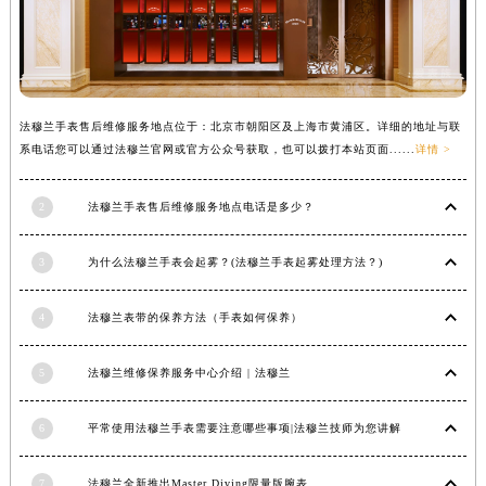
辽宁省铁岭市银州区南马路法穆兰售后服务中心（需提前预约）
辽宁省营口市站前区市府路与渤海大街交叉口法穆兰售后服务中心（需提前预约）
辽宁省沈阳市沈河区中街路137号亨得利名表维修授权店1楼法穆兰售后服务中心（需提前预约）
辽宁省沈阳市沈河区中街路83号亨得利名表维修授权店1楼法穆兰售后服务中心（需提前预约）
法穆兰手表售后维修服务地点位于：北京市朝阳区及上海市黄浦区。详细的地址与联
北京市朝阳区建国门外大街甲6号华熙国际中心D座11层1102室法穆兰售后服务中心（北京总部）（需提前预约）
系电话您可以通过法穆兰官网或官方公众号获取，也可以拨打本站页面......
详情 >
北京市东城区东长安街1号王府井东方广场W3座6层602室法穆兰售后服务中心（需提前预约）
河北省保定市竞秀区朝阳北大街北国先天下法穆兰售后服务中心（需提前预约）
2
法穆兰手表售后维修服务地点电话是多少？
内蒙古自治区阿拉善盟市左旗土尔扈特大街法穆兰售后服务中心（需提前预约）
3
为什么法穆兰手表会起雾？(法穆兰手表起雾处理方法？)
内蒙古自治区巴彦淖尔市临河区新华街法穆兰售后服务中心（需提前预约）
内蒙古自治区包头市青山区幸福路甲3号王府井百货名表维修法穆兰售后服务中心（需提前预约）
4
法穆兰表带的保养方法（手表如何保养）
内蒙古自治区赤峰市红山区哈达街法穆兰售后服务中心（需提前预约）
内蒙古自治区鄂尔多斯市东胜区伊金霍洛街法穆兰售后服务中心（需提前预约）
5
法穆兰维修保养服务中心介绍 | 法穆兰
内蒙古自治区呼伦贝尔市海拉尔区中央街法穆兰售后服务中心（需提前预约）
内蒙古自治区通辽市科尔沁区明仁大街法穆兰售后服务中心（需提前预约）
6
平常使用法穆兰手表需要注意哪些事项|法穆兰技师为您讲解
内蒙古自治区乌海市海勃湾区人民南路法穆兰售后服务中心（需提前预约）
内蒙古自治区乌兰察布市集宁区恩和大街法穆兰售后服务中心（需提前预约）
7
法穆兰全新推出Master Diving限量版腕表