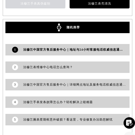
法穆兰手表真伪鉴别
法穆兰表壳清洗
安徽省亳州市谯城区魏武大道法穆兰售后服务中心（需提前预约）
安徽省池州市贵池区长江路法穆兰售后服务中心（需提前预约）
安徽省滁州市琅琊区南谯北路法穆兰售后服务中心（需提前预约）
随机推荐
安徽省阜阳市颍州区颍州北路法穆兰售后服务中心（需提前预约）
安徽省淮北市相山区淮海路法穆兰售后服务中心（需提前预约）
安徽省淮南市田家庵区国庆中路法穆兰售后服务中心（需提前预约）
1
法穆兰中国官方售后服务中心｜地址与24小时客服电话权威信息通告（2026年7月最新）
安徽省黄山市屯溪区黄山西路法穆兰售后服务中心（需提前预约）
安徽省六安市金安区解放中路法穆兰售后服务中心（需提前预约）
2
法穆兰表维修中心电话怎么查询？
安徽省马鞍山市雨山区湖南西路法穆兰售后服务中心（需提前预约）
安徽省宿州市埇桥区人民中路法穆兰售后服务中心（需提前预约）
3
法穆兰中国官方售后服务中心｜详细网点地址及服务电话权威信息通告（2026年7月最新）
安徽省铜陵市铜官区石城大道法穆兰售后服务中心（需提前预约）
安徽省芜湖市镜湖区中山路步行街法穆兰售后服务中心（需提前预约）
4
法穆兰手表发条故障怎么办？轻松解决上链难题
安徽省宣城市宣州区叠嶂西路法穆兰售后服务中心（需提前预约）
福建省龙岩市新罗区九一南路法穆兰售后服务中心（需提前预约）
5
法穆兰腕表星期框意外破损？看这里，专业修复办法助您解忧

福建省南平市建阳区人民西路法穆兰售后服务中心（需提前预约）
福建省宁德市蕉城区天湖东路法穆兰售后服务中心（需提前预约）