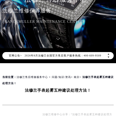
法穆兰维修保养服务
FRANCKMULLER MAINTENANCE CENTER
2026年8月法穆兰中国区售后服务网络优化升级公告
2026年8月法穆兰全国官方售后客户服务热线：400-609-9509
▲
官网公告>
法穆兰官方全国统一服务热线400-609-9509，服务覆盖中国大陆、香港、澳门、台湾全部区域（非大陆需加拨“+86”）
▼
2026年8月法穆兰售后服务中心最新网点地址：
北京市朝阳区建国门外大街甲6号华熙国际中心写字楼D座11层1102室（北京总部）（需提前预约）
当前位置：
法穆兰售后维修服务中心
>
问题/知识/资讯
>
南京
> 法穆兰手表起雾五种建议
北京市东城区东长安街1号东方广场写字楼W3座6层602室（需提前预约）
处理方法！
天津市和平区赤峰道136号天津国际金融中心写字楼26层2603室（需提前预约）
法穆兰手表起雾五种建议处理方法！
上海市徐汇区虹桥路3号港汇中心写字楼2座37层3705室（需提前预约）
上海市黄浦区南京东路299号宏伊国际广场写字楼8层806室（需提前预约）
南京市秦淮区中山南路1号（新街口）南京中心写字楼22层C1-1室（需提前预约）
常州市新北区龙锦路1590号现代传媒中心写字楼5号楼10层1008室（需提前预约）
法穆兰维修中心分享：“法穆兰手表起雾五种建议处理方