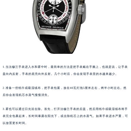
福州市鼓楼区五四路128-1号恒力城写字楼15层03室（需提前预约）
成都市锦江区人民东路6号SAC东原中心写字楼24层2406B室（需提前预约）
重庆市江北区观音桥步行街2号融恒时代广场写字楼9层902室（需提前预约）
长沙市芙蓉区定王台街道建湘路393号世茂环球金融中心写字楼（芙蓉广场）10层13室（需提前预约）
郑州市二七区铭功路10号华润大厦写字楼29层2905室（需提前预约）
太原市迎泽区解放路15号亨得利名表服务中心（品牌授权店）3层整层（需提前预约）
沈阳市沈河区中街路137号亨得利名表服务中心（品牌授权店）1层整层（需提前预约）
沈阳市沈河区中街路83号亨得利名表服务中心（品牌授权店）1层整层（需提前预约）
1.当法穆兰手表进入水和雾中时，最简单的方法是把手表戴在手腕上，也就是说，让手表
乌鲁木齐市天山区红山路26号时代广场（CCMALL）C座17层17-B（需提前预约）
盖向内反射，手表的底壳向外反射。几个小时后，你会发现手表里的水越来越少。
温州市鹿城区锦绣路1067号置信广场10层1015室（需提前预约）
哈尔滨市道里区友谊西路600号富力中心T2座写字楼29层03室（需提前预约）
2.准备一些纸巾或吸湿绒布，把手表包紧，放在40瓦灯泡5厘米左右，烤半小时左右。然
后你会发现机芯水蒸气慢慢消失。
大连市中山区人民路15号国际金融大厦7层G室（需提前预约）
佛山市禅城区季华五路57号万科金融中心C座12层1205室（需提前预约）
3.雾也可以通过日光浴去除。首先，打开法穆兰手表的后盖，然后用纸巾或吸湿绒布将手
东莞市东城街道鸿福东路1号民盈国贸中心T1写字楼9层907室（需提前预约）
表完全包裹起来，长时间暴露在阳光下，或去除机芯上的水蒸气。如果手表进水严重，可
无锡市梁溪区人民中路139号恒隆广场写字楼1座11层1104室（需提前预约）
以放置更长时间。
南通市崇川区工农路57号圆融广场写字楼16层1603室（需提前预约）