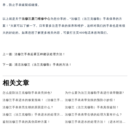
养，防止手表破裂或碰撞。
苏州市苏州工业园区星港街199号苏州中心办公楼C座22层08室（需提前预约）
武汉市江汉区解放大道686号世界贸易大厦38层09室（需提前预约）
以上就是关于
法穆兰厦门维修中心
为您分享的，“法穆兰（法兰克穆勒）手表保养的方
南宁市青秀区金湖路59号地王大厦12楼1224室（需提前预约）
案！”大家可以了解一下。日常要多注意手表的保养和维护，这样对我们的手表也是有很
合肥市蜀山区潜山路111号万象城华润大厦B座12楼03室（需提前预约）
大的好处的。如果您想了解更多相关内容，可拨打主页400电话来咨询我们。
泉州市丰泽区宝洲路729号浦西万达中心写字楼A座7楼709室（需提前预约）
青岛市南区山东路6号华润大厦B座22层04室（需提前预约）
上一篇:
法穆兰手表起雾五种建议处理方法！
烟台市芝罘区胜利路139号万达金融中心A座907室（需提前预约）
长春市朝阳区西安大路727号中银大厦A座(旺进大厦)18层09室（需提前预约）
下一篇:
清洁法穆兰（法兰克穆勒）手表的方法！
贵阳市南明区都司高架桥路33号亨特国际金融中心14楼14D（需提前预约）
昆明市盘龙区北京路928号同德昆明广场写字楼10层06室（需提前预约）
相关文章
石家庄市长安区中山东路39号勒泰中心写字楼B座13层07室（需提前预约）
怎么提防法兰克穆勒手表表壳掉色?
为什么要为法兰克穆勒手表进行表带翻新?
西安市碑林区南关正街88号华侨城长安国际中心E座6楼10室（需提前预约）
法穆兰手表进水的修复指南！（法穆兰手表进水怎么办）
法穆兰手表表带划痕的预防小妙招！
海口市龙华区金贸东路5号海口华润大厦B座17层1707室（需提前预约）
法穆兰手表表壳生锈的原因是什么？
法穆兰（法兰克穆勒）手表真假鉴别！
唐山市路南区新华东道100号万达广场写字楼A座10层1002室（需提前预约）
法穆兰（法兰克穆勒）手表进水的处理方案！
法穆兰手表表带生锈的处理方案有什么？
台州市椒江区东海大道1800号腾达中心东1幢20楼2002室（需提前预约）
鉴别法穆兰手表的真伪四种方案！
法穆兰手表进水的处理方法！（进水对法穆兰手表的危害）
内蒙古自治区呼和浩特市玉泉区大学西街70号华润万象城写字楼（鄂尔多斯大厦）23层2326室（需提前预约）