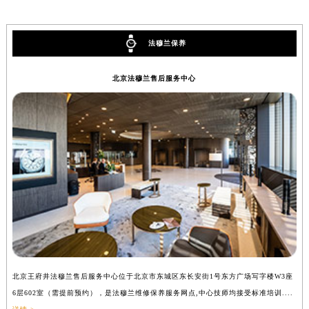
甘肃省兰州市七里河区西津西路16号兰州中心写字楼21层2102室（需提前预约）
重庆市解放碑渝中区民权路28号英利国际金融中心写字楼20层01室（需提前预约）
法穆兰保养
黑龙江省大庆市萨尔图区会战大街法穆兰售后服务中心（需提前预约）
黑龙江省鹤岗市向阳区红军路法穆兰售后服务中心（需提前预约）
北京法穆兰售后服务中心
黑龙江省黑河市爱辉区中央街法穆兰售后服务中心（需提前预约）
黑龙江省鸡西市鸡冠区红军路法穆兰售后服务中心（需提前预约）
黑龙江省佳木斯市向阳区长安路法穆兰售后服务中心（需提前预约）
黑龙江省牡丹江市东安区太平路法穆兰售后服务中心（需提前预约）
黑龙江省七台河市桃山区大同街法穆兰售后服务中心（需提前预约）
黑龙江省齐齐哈尔市龙沙区龙华路法穆兰售后服务中心（需提前预约）
黑龙江省双鸭山市尖山区新兴大街法穆兰售后服务中心（需提前预约）
黑龙江省绥化市北林区新华街与康庄路交叉口法穆兰售后服务中心（需提前预约）
黑龙江省伊春市伊美区通河路法穆兰售后服务中心（需提前预约）
吉林省白城市洮北区明仁南街法穆兰售后服务中心（需提前预约）
北京王府井法穆兰售后服务中心位于北京市东城区东长安街1号东方广场写字楼W3座
上
吉林省白山市浑江区浑江大街法穆兰售后服务中心（需提前预约）
6层602室（需提前预约），是法穆兰维修保养服务网点,中心技师均接受标准培训....
（
吉林省吉林市船营区河南街法穆兰售后服务中心（需提前预约）