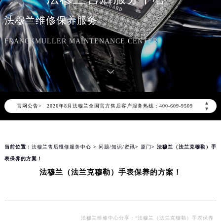
法穆兰维修保养服务
FRANCKMULLER MAINTENANCE CENTER
2026年8月法穆兰中国区售后服务网络优化升级公告
2026年8月法穆兰全国官方售后客户服务热线：400-609-9509
▲
官网公告>
法穆兰官方全国统一服务热线400-609-9509，服务覆盖中国大陆、香港、澳门、台湾全部区域（非大陆需加拨“+86”）
▼
2026年8月法穆兰售后服务中心最新网点地址：
北京市朝阳区建国门外大街甲6号华熙国际中心写字楼D座11层1102室（北京总部）（需提前预约）
当前位置：
法穆兰售后维修服务中心
>
问题/知识/资讯
>
厦门
> 法穆兰（法兰克穆勒）手
北京市东城区东长安街1号东方广场写字楼W3座6层602室（需提前预约）
表保养的方案！
天津市和平区赤峰道136号天津国际金融中心写字楼26层2603室（需提前预约）
法穆兰（法兰克穆勒）手表保养的方案！
上海市徐汇区虹桥路3号港汇中心写字楼2座37层3705室（需提前预约）
上海市黄浦区南京东路299号宏伊国际广场写字楼8层806室（需提前预约）
南京市秦淮区中山南路1号（新街口）南京中心写字楼22层C1-1室（需提前预约）
常州市新北区龙锦路1590号现代传媒中心写字楼5号楼10层1008室（需提前预约）
法穆兰维修中心分享：“法穆兰（法兰克穆勒）手表保养