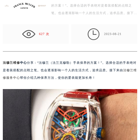
的方案！”。选择合适的手表绝对是着装搭配的点睛之
徐州市鼓楼区淮海东路29号苏宁广场IFC国际金融中心写字楼35层3508室（需提前预约）
笔。也会逐渐影响一个人的生活方式，追求品质。接下来
扬州市邗江区国展路29号星耀天地写字楼1号楼18层1803室（需提前预约）
由法穆兰维修服务中心帮你介绍几种保养方法，使你的
盐城市盐都区世纪大道5号盐城金融城写字楼1号楼16层1604室（需提前预约）
爱…

泰州市海陵区永定东路399号置地商务中心东塔写字楼（华润万象城）17层1706室（需提前预约）
627 次
2023-08-21
宁波市江北区大闸南路500号来福士广场办公楼20层2009室（需提前预约）
杭州市上城区钱江路1366号华润大厦写字楼A座5层503-5室（需提前预约）
金华市金东区东市南街777号金华万达广场写字楼4号楼22层2209室（需提前预约）
法穆兰维修
中心
分享：“法穆兰（法兰克穆勒）手表保养的方案！”。选择合适的手表绝对
绍兴市越城区胜利东路379号世茂天际中心写字楼8层805室（需提前预约）
是着装搭配的点睛之笔。也会逐渐影响一个人的生活方式，追求品质。接下来由
法穆兰维
嘉兴市南湖区广益路705号嘉兴世界贸易中心写字楼A座13层1304室（需提前预约）
修服务中心
帮你介绍几种保养方法，使你的爱表能更加长寿！
南昌市红谷滩新区红谷中大道998号绿地双子塔（中央广场）A1座办公楼14层07室（需提前预约）
济南市历下区经十路11111号华润中心写字楼（万象城）15层1508室（需提前预约）
广州市天河区天河路230号万菱汇国际中心写字楼A塔7层704室（需提前预约）
广州市越秀区环市东路371-375号世界贸易中心大厦南塔写字楼15层07室（需提前预约）
深圳市罗湖区深南东路5001号华润大厦写字楼17层1701室（需提前预约）
惠州市惠城区江北文昌一路7号华贸大厦写字楼1座30层05室（需提前预约）
厦门市思明区湖滨东路95号华润大厦写字楼B座11层1104室（需提前预约）