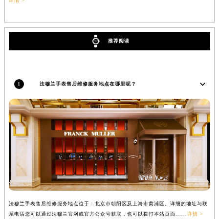
详情 >
吉林省辽源市龙山区人民大街法穆兰售后服务中心（需提前预约）
吉林省梅河口市新华街道梅河大街法穆兰售后服务中心（需提前预约）
吉林省四平市铁东区紫气大路与南九经街交汇处法穆兰售后服务中心（需提前预约）
推荐阅读
吉林省松原市宁江区五环大街法穆兰售后服务中心（需提前预约）
吉林省通化市东昌区环通乡江南大街法穆兰售后服务中心（需提前预约）
吉林省延边市延吉市解放路法穆兰售后服务中心（需提前预约）
1
法穆兰手表售后维修服务地点在哪里呢？
辽宁省鞍山市铁东区站前街法穆兰售后服务中心（需提前预约）
辽宁省本溪市平山区胜利路法穆兰售后服务中心（需提前预约）
辽宁省朝阳市双塔区新华路法穆兰售后服务中心（需提前预约）
辽宁省丹东市振兴区七经街法穆兰售后服务中心（需提前预约）
辽宁省抚顺市新抚区东一路法穆兰售后服务中心（需提前预约）
辽宁省阜新市海州区解放大街法穆兰售后服务中心（需提前预约）
辽宁省葫芦岛市连山区中央路法穆兰售后服务中心（需提前预约）
辽宁省锦州市古塔区中央大街法穆兰售后服务中心（需提前预约）
辽宁省辽阳市白塔区新运大街法穆兰售后服务中心（需提前预约）
法穆兰手表售后维修服务地点位于：北京市朝阳区及上海市黄浦区。详细的地址与联
系电话您可以通过法穆兰官网或官方公众号获取，也可以拨打本站页面......
详情 >
辽宁省盘锦市兴隆台区石油大街法穆兰售后服务中心（需提前预约）