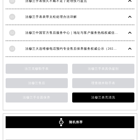
10
法穆兰手表很久不戴不走了处理技巧盘点
内蒙古自治区锡林郭勒盟市锡林浩特市光明街与额尔敦路交叉口法穆兰售后服务中心（需提前预约）
内蒙古自治区兴安盟市乌兰浩特市兴安大街法穆兰售后服务中心（需提前预约）
11
法穆兰手表表带太松处理办法详解
山西省大同市平城区迎宾街法穆兰售后服务中心（需提前预约）
山西省晋城市城区黄华街法穆兰售后服务中心（需提前预约）
12
法穆兰中国官方售后服务中心｜地址与客户服务热线权威信息通知（2026年7月最新）
山西省晋中市榆次区顺城街法穆兰售后服务中心（需提前预约）
13
法穆兰大连维修电话预约专业售后保养服务权威公示（2026年7月最新）
山西省临汾市尧都区解放路法穆兰售后服务中心（需提前预约）
山西省吕梁市离石区永宁中路与建设街交叉口法穆兰售后服务中心（需提前预约）
山西省朔州市朔城区怡西路与鄯阳西街交汇处法穆兰售后服务中心（需提前预约）
法兰克穆勒手表
法穆兰手表真伪鉴别
山西省忻州市忻府区和平东街与七一南路交叉口法穆兰售后服务中心（需提前预约）
法穆兰售后
理查德米勒手表
山西省阳泉市郊区平阳东街与新城大道交叉口法穆兰售后服务中心（需提前预约）
山西省运城市盐湖区河东街法穆兰售后服务中心（需提前预约）
法穆兰手全面保养
法穆兰表壳清洗
山西省长治市潞州区英雄中路法穆兰售后服务中心（需提前预约）
山西省太原市迎泽区迎泽街道解放路15号亨得利名表维修授权店3楼法穆兰售后服务中心（需提前预约）
天津市和平区赤峰道136号天津国际金融中心26层2603室法穆兰售后服务中心（需提前预约）
随机推荐
安徽省安庆市迎江区人民路法穆兰售后服务中心（需提前预约）
安徽省蚌埠市蚌山区淮河路法穆兰售后服务中心（需提前预约）