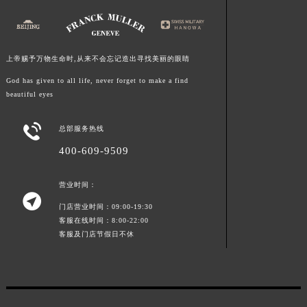
福建省莆田市城厢区霞林街道荔华东大道法穆兰售后服务中心（需提前预约）
福建省三明市三元区东乾二路法穆兰售后服务中心（需提前预约）
福建省漳州市龙文区步港路法穆兰售后服务中心（需提前预约）
上帝赐予万物生命时,从来不会忘记造出寻找美丽的眼睛
江苏省常州市新北区龙锦路1590号现代传媒中心5号楼10层1008室法穆兰售后服务中心（需提前预约）
God has given to all life, never forget to make a find
江苏省淮安市清江浦区淮海北路法穆兰售后服务中心（需提前预约）
beautiful eyes
江苏省连云港市海州区通灌北路法穆兰售后服务中心（需提前预约）

江苏省南京市秦淮区中山南路1号南京中心22层22-C1-C3室法穆兰售后服务中心（需提前预约）
总部服务热线
江苏省宿迁市宿城区西湖路法穆兰售后服务中心（需提前预约）
400-609-9509
江苏省泰州市海陵区永定东路399号置地商务中心东塔（华润万象城）17层1706室法穆兰售后服务中心（需提前预约）
营业时间：
江苏省徐州市鼓楼区淮海东路29号苏宁广场IFC国际金融中心35层3508室法穆兰售后服务中心（需提前预约）

江苏省盐城市盐都区世纪大道5号盐城金融城写字楼1号楼16层1604室法穆兰售后服务中心（需提前预约）
门店营业时间：09:00-19:30
客服在线时间：8:00-22:00
江苏省扬州市邗江区国展路29号星耀天地写字楼1号楼18层1803室法穆兰售后服务中心（需提前预约）
客服及门店节假日不休
江苏省镇江市京口区中山东路法穆兰售后服务中心（需提前预约）
江西省抚州市临川区赣东大道法穆兰售后服务中心（需提前预约）
江西省赣州市章贡区文清路法穆兰售后服务中心（需提前预约）
江西省吉安市吉州区井冈山大道法穆兰售后服务中心（需提前预约）