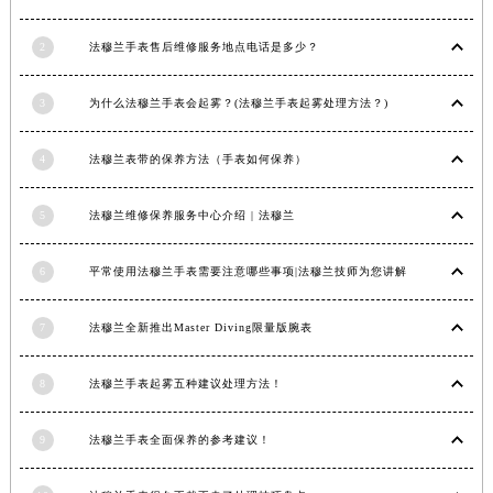
辽宁省铁岭市银州区南马路法穆兰售后服务中心（需提前预约）
2
法穆兰手表售后维修服务地点电话是多少？
辽宁省营口市站前区市府路与渤海大街交叉口法穆兰售后服务中心（需提前预约）
辽宁省沈阳市沈河区中街路137号亨得利名表维修授权店1楼法穆兰售后服务中心（需提前预约）
3
为什么法穆兰手表会起雾？(法穆兰手表起雾处理方法？)
辽宁省沈阳市沈河区中街路83号亨得利名表维修授权店1楼法穆兰售后服务中心（需提前预约）
北京市朝阳区建国门外大街甲6号华熙国际中心D座11层1102室法穆兰售后服务中心（北京总部）（需提前预约）
4
法穆兰表带的保养方法（手表如何保养）
北京市东城区东长安街1号王府井东方广场W3座6层602室法穆兰售后服务中心（需提前预约）
河北省保定市竞秀区朝阳北大街北国先天下法穆兰售后服务中心（需提前预约）
5
法穆兰维修保养服务中心介绍 | 法穆兰
内蒙古自治区阿拉善盟市左旗土尔扈特大街法穆兰售后服务中心（需提前预约）
内蒙古自治区巴彦淖尔市临河区新华街法穆兰售后服务中心（需提前预约）
6
平常使用法穆兰手表需要注意哪些事项|法穆兰技师为您讲解
内蒙古自治区包头市青山区幸福路甲3号王府井百货名表维修法穆兰售后服务中心（需提前预约）
7
法穆兰全新推出Master Diving限量版腕表
内蒙古自治区赤峰市红山区哈达街法穆兰售后服务中心（需提前预约）
内蒙古自治区鄂尔多斯市东胜区伊金霍洛街法穆兰售后服务中心（需提前预约）
8
法穆兰手表起雾五种建议处理方法！
内蒙古自治区呼伦贝尔市海拉尔区中央街法穆兰售后服务中心（需提前预约）
内蒙古自治区通辽市科尔沁区明仁大街法穆兰售后服务中心（需提前预约）
9
法穆兰手表全面保养的参考建议！
内蒙古自治区乌海市海勃湾区人民南路法穆兰售后服务中心（需提前预约）
内蒙古自治区乌兰察布市集宁区恩和大街法穆兰售后服务中心（需提前预约）