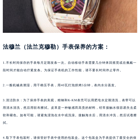
福州市鼓楼区五四路128-1号恒力城写字楼15层03室（需提前预约）
成都市锦江区人民东路6号SAC东原中心写字楼24层2406B室（需提前预约）
重庆市江北区观音桥步行街2号融恒时代广场写字楼9层902室（需提前预约）
长沙市芙蓉区定王台街道建湘路393号世茂环球金融中心写字楼（芙蓉广场）10层13室（需提前预约）
郑州市二七区铭功路10号华润大厦写字楼29层2905室（需提前预约）
法穆兰（法兰克穆勒）手表保养的方案：
太原市迎泽区解放路15号亨得利名表服务中心（品牌授权店）3层整层（需提前预约）
沈阳市沈河区中街路137号亨得利名表服务中心（品牌授权店）1层整层（需提前预约）
1.不长时间保存的手表每月定期发条一次。自动移动手表需要几分钟来回摇晃或在佩戴一
沈阳市沈河区中街路83号亨得利名表服务中心（品牌授权店）1层整层（需提前预约）
段时间才能自动拧紧发条。为保证手表机的工作性能，请不要长时间停止零件。
乌鲁木齐市天山区红山路26号时代广场（CCMALL）C座17层17-B（需提前预约）
温州市鹿城区锦绣路1067号置信广场10层1015室（需提前预约）
2.一般机械表潮湿，用干棉压手表，用40瓦灯泡烘烤5分钟，表内水分蒸发。
哈尔滨市道里区友谊西路600号富力中心T2座写字楼29层03室（需提前预约）
3.清洁防水：为了保持手表的美观，精钢和K-KM表壳可以用肥皂水定期清洗，表带可以
大连市中山区人民路15号国际金融大厦7层G室（需提前预约）
用清水清洗，然后用软布擦拭。皮革是一种敏感而高贵的材料，经常接触水很容易失去柔
佛山市禅城区季华五路57号万科金融中心C座12层1205室（需提前预约）
软和褪色。如有可能，请避免浸泡在水中或洗澡。接触海水后，用清水冲洗，然后试着擦
东莞市东城街道鸿福东路1号民盈国贸中心T1写字楼9层907室（需提前预约）
拭。
无锡市梁溪区人民中路139号恒隆广场写字楼1座11层1104室（需提前预约）
南通市崇川区工农路57号圆融广场写字楼16层1603室（需提前预约）
4.取下手表包装时，请保管好手表中使用的包装盒。这个包装盒为手表提供了最安全的保