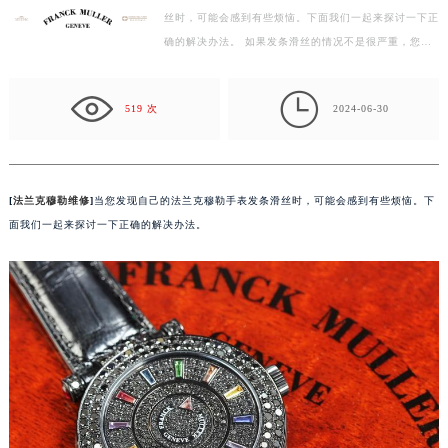
丝时，可能会感到有些烦恼。下面我们一起来探讨一下正
徐州市鼓楼区淮海东路29号苏宁广场IFC国际金融中心写字楼35层3508室（需提前预约）
确的解决办法。 如果发条滑丝的情况不是很严重，您可
扬州市邗江区国展路29号星耀天地写字楼1号楼18层1803室（需提前预约）
以先尝试用干净的软布轻轻擦拭发条，就像在…
盐城市盐都区世纪大道5号盐城金融城写字楼1号楼16层1604室（需提前预约）

泰州市海陵区永定东路399号置地商务中心东塔写字楼（华润万象城）17层1706室（需提前预约）
519 次
2024-06-30
宁波市江北区大闸南路500号来福士广场办公楼20层2009室（需提前预约）
杭州市上城区钱江路1366号华润大厦写字楼A座5层503-5室（需提前预约）
金华市金东区东市南街777号金华万达广场写字楼4号楼22层2209室（需提前预约）
[
法兰克穆勒维修
]
当您发现自己的法兰克穆勒手表发条滑丝时，可能会感到有些烦恼。下
绍兴市越城区胜利东路379号世茂天际中心写字楼8层805室（需提前预约）
面我们一起来探讨一下正确的解决办法。
嘉兴市南湖区广益路705号嘉兴世界贸易中心写字楼A座13层1304室（需提前预约）
南昌市红谷滩新区红谷中大道998号绿地双子塔（中央广场）A1座办公楼14层07室（需提前预约）
济南市历下区经十路11111号华润中心写字楼（万象城）15层1508室（需提前预约）
广州市天河区天河路230号万菱汇国际中心写字楼A塔7层704室（需提前预约）
广州市越秀区环市东路371-375号世界贸易中心大厦南塔写字楼15层07室（需提前预约）
深圳市罗湖区深南东路5001号华润大厦写字楼17层1701室（需提前预约）
惠州市惠城区江北文昌一路7号华贸大厦写字楼1座30层05室（需提前预约）
厦门市思明区湖滨东路95号华润大厦写字楼B座11层1104室（需提前预约）