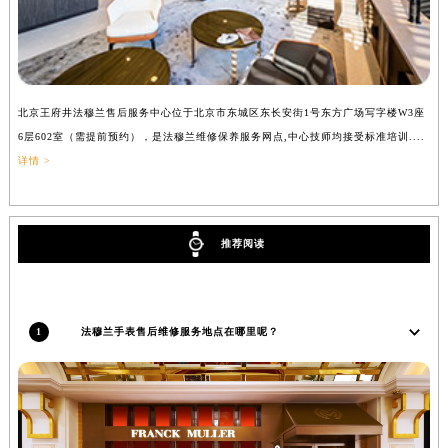
吉林省辽源市龙山区人民大街法穆兰售后服务中心（需提前预约）
吉林省梅河口市新华街道梅河大街法穆兰售后服务中心（需提前预约）
吉林省四平市铁东区紫气大路与南九经街交汇处法穆兰售后服务中心（需提前预约）
吉林省松原市宁江区五环大街法穆兰售后服务中心（需提前预约）
北京王府井法穆兰售后服务中心位于北京市东城区东长安街1号东方广场写字楼W3座
上
吉林省通化市东昌区环通乡江南大街法穆兰售后服务中心（需提前预约）
6层602室（需提前预约），是法穆兰维修保养服务网点,中心技师均接受标准培训....
（
吉林省延边市延吉市解放路法穆兰售后服务中心（需提前预约）
详情 >
辽宁省鞍山市铁东区站前街法穆兰售后服务中心（需提前预约）
辽宁省本溪市平山区胜利路法穆兰售后服务中心（需提前预约）
辽宁省朝阳市双塔区新华路法穆兰售后服务中心（需提前预约）
推荐阅读
辽宁省丹东市振兴区七经街法穆兰售后服务中心（需提前预约）
辽宁省抚顺市新抚区东一路法穆兰售后服务中心（需提前预约）
辽宁省阜新市海州区解放大街法穆兰售后服务中心（需提前预约）
1
法穆兰手表售后维修服务地点在哪里呢？
辽宁省葫芦岛市连山区中央路法穆兰售后服务中心（需提前预约）
辽宁省锦州市古塔区中央大街法穆兰售后服务中心（需提前预约）
辽宁省辽阳市白塔区新运大街法穆兰售后服务中心（需提前预约）
辽宁省盘锦市兴隆台区石油大街法穆兰售后服务中心（需提前预约）