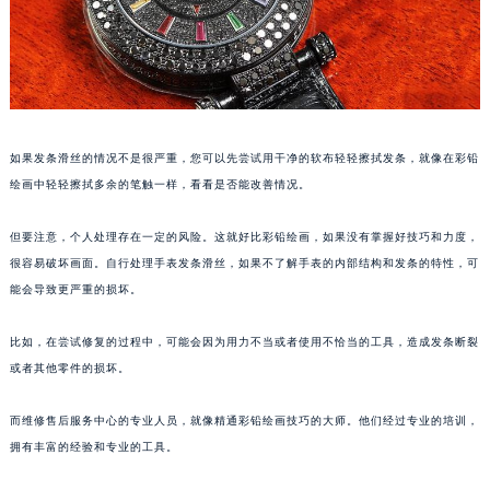
福州市鼓楼区五四路128-1号恒力城写字楼15层03室（需提前预约）
成都市锦江区人民东路6号SAC东原中心写字楼24层2406B室（需提前预约）
重庆市江北区观音桥步行街2号融恒时代广场写字楼9层902室（需提前预约）
长沙市芙蓉区定王台街道建湘路393号世茂环球金融中心写字楼（芙蓉广场）10层13室（需提前预约）
郑州市二七区铭功路10号华润大厦写字楼29层2905室（需提前预约）
如果发条滑丝的情况不是很严重，您可以先尝试用干净的软布轻轻擦拭发条，就像在彩铅
太原市迎泽区解放路15号亨得利名表服务中心（品牌授权店）3层整层（需提前预约）
绘画中轻轻擦拭多余的笔触一样，看看是否能改善情况。
沈阳市沈河区中街路137号亨得利名表服务中心（品牌授权店）1层整层（需提前预约）
沈阳市沈河区中街路83号亨得利名表服务中心（品牌授权店）1层整层（需提前预约）
但要注意，个人处理存在一定的风险。这就好比彩铅绘画，如果没有掌握好技巧和力度，
很容易破坏画面。自行处理手表发条滑丝，如果不了解手表的内部结构和发条的特性，可
乌鲁木齐市天山区红山路26号时代广场（CCMALL）C座17层17-B（需提前预约）
能会导致更严重的损坏。
温州市鹿城区锦绣路1067号置信广场10层1015室（需提前预约）
哈尔滨市道里区友谊西路600号富力中心T2座写字楼29层03室（需提前预约）
比如，在尝试修复的过程中，可能会因为用力不当或者使用不恰当的工具，造成发条断裂
大连市中山区人民路15号国际金融大厦7层G室（需提前预约）
或者其他零件的损坏。
佛山市禅城区季华五路57号万科金融中心C座12层1205室（需提前预约）
东莞市东城街道鸿福东路1号民盈国贸中心T1写字楼9层907室（需提前预约）
而维修售后服务中心的专业人员，就像精通彩铅绘画技巧的大师。他们经过专业的培训，
拥有丰富的经验和专业的工具。
无锡市梁溪区人民中路139号恒隆广场写字楼1座11层1104室（需提前预约）
南通市崇川区工农路57号圆融广场写字楼16层1603室（需提前预约）