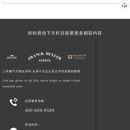

福建省莆田市城厢区霞林街道荔华东大道法穆兰售后服务中心（需提前预约）
福建省三明市三元区东乾二路法穆兰售后服务中心（需提前预约）
福建省漳州市龙文区步港路法穆兰售后服务中心（需提前预约）
江苏省常州市新北区龙锦路1590号现代传媒中心5号楼10层1008室法穆兰售后服务中心（需提前预约）
轻轻滑动下方栏目探索更多精彩内容
江苏省淮安市清江浦区淮海北路法穆兰售后服务中心（需提前预约）
江苏省连云港市海州区通灌北路法穆兰售后服务中心（需提前预约）
江苏省南京市秦淮区中山南路1号南京中心22层22-C1-C3室法穆兰售后服务中心（需提前预约）
江苏省宿迁市宿城区西湖路法穆兰售后服务中心（需提前预约）
江苏省泰州市海陵区永定东路399号置地商务中心东塔（华润万象城）17层1706室法穆兰售后服务中心（需提前预约）
上帝赐予万物生命时,从来不会忘记造出寻找美丽的眼睛
江苏省徐州市鼓楼区淮海东路29号苏宁广场IFC国际金融中心35层3508室法穆兰售后服务中心（需提前预约）
God has given to all life, never forget to make a find
beautiful eyes
江苏省盐城市盐都区世纪大道5号盐城金融城写字楼1号楼16层1604室法穆兰售后服务中心（需提前预约）
江苏省扬州市邗江区国展路29号星耀天地写字楼1号楼18层1803室法穆兰售后服务中心（需提前预约）

总部服务热线
江苏省镇江市京口区中山东路法穆兰售后服务中心（需提前预约）
400-609-9509
江西省抚州市临川区赣东大道法穆兰售后服务中心（需提前预约）
江西省赣州市章贡区文清路法穆兰售后服务中心（需提前预约）
营业时间：
江西省吉安市吉州区井冈山大道法穆兰售后服务中心（需提前预约）