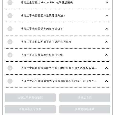
7
法穆兰全新推出Master Diving限量版腕表
内蒙古自治区锡林郭勒盟市锡林浩特市光明街与额尔敦路交叉口法穆兰售后服务中心（需提前预约）
内蒙古自治区兴安盟市乌兰浩特市兴安大街法穆兰售后服务中心（需提前预约）
8
法穆兰手表起雾五种建议处理方法！
山西省大同市平城区迎宾街法穆兰售后服务中心（需提前预约）
山西省晋城市城区黄华街法穆兰售后服务中心（需提前预约）
9
法穆兰手表全面保养的参考建议！
山西省晋中市榆次区顺城街法穆兰售后服务中心（需提前预约）
山西省临汾市尧都区解放路法穆兰售后服务中心（需提前预约）
10
法穆兰手表很久不戴不走了处理技巧盘点
山西省吕梁市离石区永宁中路与建设街交叉口法穆兰售后服务中心（需提前预约）
11
法穆兰手表表带太松处理办法详解
山西省朔州市朔城区怡西路与鄯阳西街交汇处法穆兰售后服务中心（需提前预约）
山西省忻州市忻府区和平东街与七一南路交叉口法穆兰售后服务中心（需提前预约）
12
法穆兰中国官方售后服务中心｜地址与客户服务热线权威信息通知（2026年7月最新）
山西省阳泉市郊区平阳东街与新城大道交叉口法穆兰售后服务中心（需提前预约）
山西省运城市盐湖区河东街法穆兰售后服务中心（需提前预约）
13
法穆兰大连维修电话预约专业售后保养服务权威公示（2026年7月最新）
山西省长治市潞州区英雄中路法穆兰售后服务中心（需提前预约）
山西省太原市迎泽区迎泽街道解放路15号亨得利名表维修授权店3楼法穆兰售后服务中心（需提前预约）
法穆兰手表真伪鉴别
法穆兰售后
天津市和平区赤峰道136号天津国际金融中心26层2603室法穆兰售后服务中心（需提前预约）
安徽省安庆市迎江区人民路法穆兰售后服务中心（需提前预约）
法穆兰手全面保养
法兰克穆勒手表
安徽省蚌埠市蚌山区淮河路法穆兰售后服务中心（需提前预约）