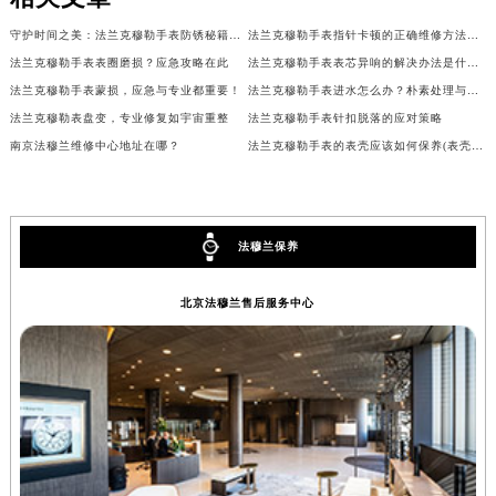
甘肃省兰州市七里河区西津西路16号兰州中心写字楼21层2102室（需提前预约）
守护时间之美：法兰克穆勒手表防锈秘籍与服务中心之选
法兰克穆勒手表指针卡顿的正确维修方法是什么？
重庆市解放碑渝中区民权路28号英利国际金融中心写字楼20层01室（需提前预约）
法兰克穆勒手表表圈磨损？应急攻略在此
法兰克穆勒手表表芯异响的解决办法是什么？
黑龙江省大庆市萨尔图区会战大街法穆兰售后服务中心（需提前预约）
法兰克穆勒手表蒙损，应急与专业都重要！
法兰克穆勒手表进水怎么办？朴素处理与博物馆珍藏之鉴
黑龙江省鹤岗市向阳区红军路法穆兰售后服务中心（需提前预约）
法兰克穆勒表盘变，专业修复如宇宙重整
法兰克穆勒手表针扣脱落的应对策略
黑龙江省黑河市爱辉区中央街法穆兰售后服务中心（需提前预约）
南京法穆兰维修中心地址在哪？
法兰克穆勒手表的表壳应该如何保养(表壳的保养方法)
黑龙江省鸡西市鸡冠区红军路法穆兰售后服务中心（需提前预约）
黑龙江省佳木斯市向阳区长安路法穆兰售后服务中心（需提前预约）
黑龙江省牡丹江市东安区太平路法穆兰售后服务中心（需提前预约）
法穆兰保养
黑龙江省七台河市桃山区大同街法穆兰售后服务中心（需提前预约）
黑龙江省齐齐哈尔市龙沙区龙华路法穆兰售后服务中心（需提前预约）
北京法穆兰售后服务中心
黑龙江省双鸭山市尖山区新兴大街法穆兰售后服务中心（需提前预约）
黑龙江省绥化市北林区新华街与康庄路交叉口法穆兰售后服务中心（需提前预约）
黑龙江省伊春市伊美区通河路法穆兰售后服务中心（需提前预约）
吉林省白城市洮北区明仁南街法穆兰售后服务中心（需提前预约）
吉林省白山市浑江区浑江大街法穆兰售后服务中心（需提前预约）
吉林省吉林市船营区河南街法穆兰售后服务中心（需提前预约）