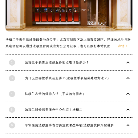
辽宁省铁岭市银州区南马路法穆兰售后服务中心（需提前预约）
辽宁省营口市站前区市府路与渤海大街交叉口法穆兰售后服务中心（需提前预约）
辽宁省沈阳市沈河区中街路137号亨得利名表维修授权店1楼法穆兰售后服务中心（需提前预约）
辽宁省沈阳市沈河区中街路83号亨得利名表维修授权店1楼法穆兰售后服务中心（需提前预约）
法穆兰手表售后维修服务地点位于：北京市朝阳区及上海市黄浦区。详细的地址与联
北京市朝阳区建国门外大街甲6号华熙国际中心D座11层1102室法穆兰售后服务中心（北京总部）（需提前预约）
系电话您可以通过法穆兰官网或官方公众号获取，也可以拨打本站页面......
详情 >
北京市东城区东长安街1号王府井东方广场W3座6层602室法穆兰售后服务中心（需提前预约）
河北省保定市竞秀区朝阳北大街北国先天下法穆兰售后服务中心（需提前预约）
2
法穆兰手表售后维修服务地点电话是多少？
内蒙古自治区阿拉善盟市左旗土尔扈特大街法穆兰售后服务中心（需提前预约）
内蒙古自治区巴彦淖尔市临河区新华街法穆兰售后服务中心（需提前预约）
3
为什么法穆兰手表会起雾？(法穆兰手表起雾处理方法？)
内蒙古自治区包头市青山区幸福路甲3号王府井百货名表维修法穆兰售后服务中心（需提前预约）
内蒙古自治区赤峰市红山区哈达街法穆兰售后服务中心（需提前预约）
4
法穆兰表带的保养方法（手表如何保养）
内蒙古自治区鄂尔多斯市东胜区伊金霍洛街法穆兰售后服务中心（需提前预约）
内蒙古自治区呼伦贝尔市海拉尔区中央街法穆兰售后服务中心（需提前预约）
5
法穆兰维修保养服务中心介绍 | 法穆兰
内蒙古自治区通辽市科尔沁区明仁大街法穆兰售后服务中心（需提前预约）
6
平常使用法穆兰手表需要注意哪些事项|法穆兰技师为您讲解
内蒙古自治区乌海市海勃湾区人民南路法穆兰售后服务中心（需提前预约）
内蒙古自治区乌兰察布市集宁区恩和大街法穆兰售后服务中心（需提前预约）