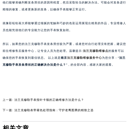
他们能够准确判断发条滑丝的原因和程度，然后采取恰当的解决办法。可能会对发条进行
苏州市苏州工业园区星港街199号苏州中心办公楼C座22层08室（需提前预约）
精细的修复，或者更换新的发条，以确保手表能够正常运行。
武汉市江汉区解放大道686号世界贸易大厦38层09室（需提前预约）
南宁市青秀区金湖路59号地王大厦12楼1224室（需提前预约）
就像彩铅绘画大师能够通过细腻的笔触和巧妙的色彩运用展现出精美的作品，专业维修人
合肥市蜀山区潜山路111号万象城华润大厦B座12楼03室（需提前预约）
员也能凭借他们的专业能力让您的手表恢复如初。
泉州市丰泽区宝洲路729号浦西万达中心写字楼A座7楼709室（需提前预约）
所以，如果您的法兰克穆勒手表发条滑丝较为严重，或者您对自行处理没有把握，建议您
青岛市南区山东路6号华润大厦B座22层04室（需提前预约）
前往维修售后服务中心，让专业人员为您处理。温馨提示:
法兰克穆勒维修点
的服务可以
烟台市芝罘区胜利路139号万达金融中心A座907室（需提前预约）
确保您的手表恢复到最佳状态。 以上就是
南京
法兰克穆勒维修服务中心
为您分享：“
法兰
长春市朝阳区西安大路727号中银大厦A座(旺进大厦)18层09室（需提前预约）
克穆勒手表发条滑丝的正确解决办法是什么？
”，的全部内容，感谢大家的观看。
贵阳市南明区都司高架桥路33号亨特国际金融中心14楼14D（需提前预约）
昆明市盘龙区北京路928号同德昆明广场写字楼10层06室（需提前预约）
石家庄市长安区中山东路39号勒泰中心写字楼B座13层07室（需提前预约）
西安市碑林区南关正街88号华侨城长安国际中心E座6楼10室（需提前预约）
上一篇:
法兰克穆勒手表指针卡顿的正确维修方法是什么？
海口市龙华区金贸东路5号海口华润大厦B座17层1707室（需提前预约）
下一篇:
法兰克穆勒表带褪色处理指南：守护老鹰图腾的精致之选
唐山市路南区新华东道100号万达广场写字楼A座10层1002室（需提前预约）
台州市椒江区东海大道1800号腾达中心东1幢20楼2002室（需提前预约）
相关文章
内蒙古自治区呼和浩特市玉泉区大学西街70号华润万象城写字楼（鄂尔多斯大厦）23层2326室（需提前预约）