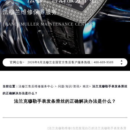
法穆兰维修保养服务
FRANCKMULLER MAINTENANCE CENTER
2026年8月法穆兰中国区售后服务网络优化升级公告
2026年8月法穆兰全国官方售后客户服务热线：400-609-9509
▲
官网公告>
法穆兰官方全国统一服务热线400-609-9509，服务覆盖中国大陆、香港、澳门、台湾全部区域（非大陆需加拨“+86”）
▼
2026年8月法穆兰售后服务中心最新网点地址：
北京市朝阳区建国门外大街甲6号华熙国际中心写字楼D座11层1102室（北京总部）（需提前预约）
当前位置：
法穆兰售后维修服务中心
>
问题/知识/资讯
>
南京
> 法兰克穆勒手表发条滑丝
北京市东城区东长安街1号东方广场写字楼W3座6层602室（需提前预约）
的正确解决办法是什么？
天津市和平区赤峰道136号天津国际金融中心写字楼26层2603室（需提前预约）
法兰克穆勒手表发条滑丝的正确解决办法是什么？
上海市徐汇区虹桥路3号港汇中心写字楼2座37层3705室（需提前预约）
上海市黄浦区南京东路299号宏伊国际广场写字楼8层806室（需提前预约）
南京市秦淮区中山南路1号（新街口）南京中心写字楼22层C1-1室（需提前预约）
常州市新北区龙锦路1590号现代传媒中心写字楼5号楼10层1008室（需提前预约）
[法兰克穆勒维修]当您发现自己的法兰克穆勒手表发条滑