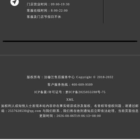

门店营业时间：09:00-19:30
江西省景德镇市珠山区珠山中路法穆兰售后服务中心（需提前预约）
客服在线时间：8:00-22:00
江西省九江市浔阳区浔阳路法穆兰售后服务中心（需提前预约）
客服及门店节假日不休
江西省南昌市红谷滩新区红谷中大道998号绿地双子塔（中央广场）A1座办公楼14层1407室法穆兰售后服务中心（需提前预约）
江西省萍乡市安源区萍安北大道与康庄路交叉口法穆兰售后服务中心（需提前预约）
江西省上饶市信州区滨江西路法穆兰售后服务中心（需提前预约）
江西省新余市渝水区北湖西路法穆兰售后服务中心（需提前预约）
江西省宜春市袁州区中山中路法穆兰售后服务中心（需提前预约）
江西省鹰潭市月湖区胜利东路法穆兰售后服务中心（需提前预约）
山东省德州市德城区东风中路法穆兰售后服务中心（需提前预约）
版权所有：
法穆兰售后服务中心
Copyright © 2018-2032
客户服务热线：
400-609-9509
山东省东营市东营区济南路法穆兰售后服务中心（需提前预约）
ICP备案/许可证号：黔ICP备2025055598号-75
山东省济南市历下区经十路11111号华润中心写字楼（万象城）15层1508室法穆兰售后服务中心（需提前预约）
XML
山东省济宁市任城区太白楼路法穆兰售后服务中心（需提前预约）
如权利人或知情人士发现本站内容存在事实错误或涉及版权、名誉权等侵权问题，请通过邮
箱：2557628530@qq.com 与我们联系，我们将在收到通知后立即依法处理。当前页面信息
山东省莱芜市文化南路8号银座商城名表维修一楼名表维修法穆兰售后服务中心（需提前预约）
更新时间：2026-08-06T19:06:13+08:00
山东省临沂市兰山区解放路法穆兰售后服务中心（需提前预约）
山东省日照市东港区烟台路法穆兰售后服务中心（需提前预约）
山东省泰安市泰山区财源街道泰山大街法穆兰售后服务中心（需提前预约）