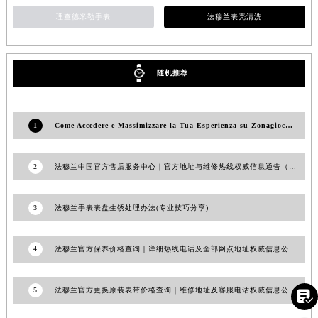
安徽省亳州市谯城区魏武大道法穆兰售后服务中心（需提前预约）
理查德米勒手表
法穆兰表壳清洗
安徽省池州市贵池区长江路法穆兰售后服务中心（需提前预约）
安徽省滁州市琅琊区南谯北路法穆兰售后服务中心（需提前预约）
安徽省阜阳市颍州区颍州北路法穆兰售后服务中心（需提前预约）
随机推荐
安徽省淮北市相山区淮海路法穆兰售后服务中心（需提前预约）
安徽省淮南市田家庵区国庆中路法穆兰售后服务中心（需提前预约）
1
Come Accedere e Massimizzare la Tua Esperienza su Zonagioco Casino
安徽省黄山市屯溪区黄山西路法穆兰售后服务中心（需提前预约）
安徽省六安市金安区解放中路法穆兰售后服务中心（需提前预约）
2
法穆兰中国官方售后服务中心｜官方地址与维修热线权威信息通告（2026年6月最新）
安徽省马鞍山市雨山区湖南西路法穆兰售后服务中心（需提前预约）
安徽省宿州市埇桥区人民中路法穆兰售后服务中心（需提前预约）
3
法穆兰手表表盘生锈处理办法(专业技巧分享)
安徽省铜陵市铜官区石城大道法穆兰售后服务中心（需提前预约）
安徽省芜湖市镜湖区中山路步行街法穆兰售后服务中心（需提前预约）
4
法穆兰官方保养价格查询｜详细热线电话及全部网点地址权威信息公告（2026年7月最新）
安徽省宣城市宣州区叠嶂西路法穆兰售后服务中心（需提前预约）
福建省龙岩市新罗区九一南路法穆兰售后服务中心（需提前预约）
5
法穆兰官方更换原装表带价格查询｜维修地址及客服电话权威信息公告（2026年7月最新）
福建省南平市建阳区人民西路法穆兰售后服务中心（需提前预约）

福建省宁德市蕉城区天湖东路法穆兰售后服务中心（需提前预约）