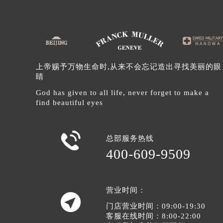
辽宁省沈阳市沈河区中街路137号亨
辽宁省沈阳市沈河区中街路83号亨
北京市朝阳区建国门外大街甲6号华熙
北京市东城区东长安街1号王府井东方
河北省保定市竞秀区朝阳北大街北国
上帝赐予万物生命时,从来不会忘记造出寻找美丽的眼
睛
内蒙古自治区阿拉善盟市左旗土尔扈
内蒙古自治区巴彦淖尔市临河区新华
God has given to all life, never forget to make a
find beautiful eyes
内蒙古自治区包头市青山区幸福路甲
内蒙古自治区赤峰市红山区哈达街法
内蒙古自治区鄂尔多斯市东胜区伊金

总部服务热线
内蒙古自治区呼伦贝尔市海拉尔区中
400-609-9509
内蒙古自治区通辽市科尔沁区明仁大
内蒙古自治区乌海市海勃湾区人民南
内蒙古自治区乌兰察布市集宁区恩和
营业时间：

内蒙古自治区锡林郭勒盟市锡林浩特
门店营业时间：09:00-19:30
客服在线时间：8:00-22:00
内蒙古自治区兴安盟市乌兰浩特市兴