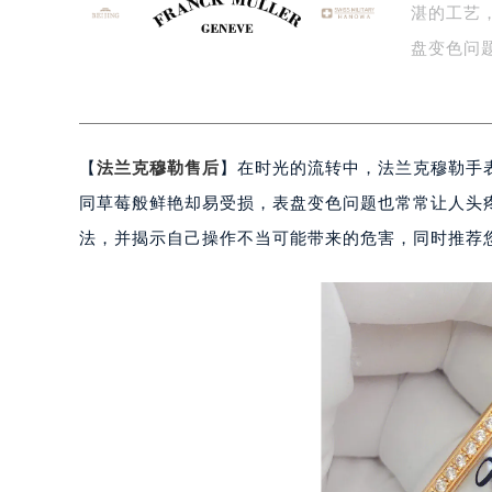
湛的工艺
盐城市盐都区世纪大道5号盐城金融城写
泰州市海陵区永定东路399号置地商
盘变色问
宁波市江北区大闸南路500号来福士广
杭州市上城区钱江路1366号华润大厦
金华市金东区东市南街777号金华万达
【
法兰克穆勒售后
】在时光的流转中，法兰克穆勒手
绍兴市越城区胜利东路379号世茂天
嘉兴市南湖区广益路705号嘉兴世界贸
同草莓般鲜艳却易受损，表盘变色问题也常常让人头
南昌市红谷滩新区红谷中大道998号
法，并揭示自己操作不当可能带来的危害，同时推荐
济南市历下区经十路11111号华润中
广州市天河区天河路230号万菱汇国
广州市越秀区环市东路371-375号
深圳市罗湖区深南东路5001号华润大
惠州市惠城区江北文昌一路7号华贸大
厦门市思明区湖滨东路95号华润大厦写
福州市鼓楼区五四路128-1号恒力城
成都市锦江区人民东路6号SAC东原中