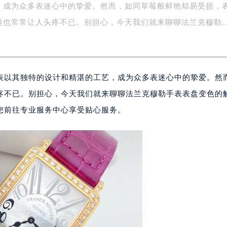
，成为众多表迷心中的挚爱。然而，如同草莓般鲜艳却易受损，
字楼1号楼16层1604室（需提前预约）
务中心东塔写字楼（华润万象城）17层1706室（需提前预约）
题也常常让人头疼不已。别担心，今天我们就来聊聊法兰克穆勒
场办公楼20层2009室（需提前预约）
写字楼A座5层503-5室（需提前预约）
广场写字楼4号楼22层2209室（需提前预约）
表以其独特的设计和精湛的工艺，成为众多表迷心中的挚爱。然
际中心写字楼8层805室（需提前预约）
易中心写字楼A座13层1304室（需提前预约）
疼不已。别担心，今天我们就来聊聊法兰克穆勒手表表盘变色的
绿地双子塔（中央广场）A1座办公楼14层07室（需提前预约）
您前往专业服务中心享受贴心服务。
心写字楼（万象城）15层1508室（需提前预约）
际中心写字楼A塔7层704室（需提前预约）
世界贸易中心大厦南塔写字楼15层07室（需提前预约）
厦写字楼17层1701室（需提前预约）
厦写字楼1座30层05室（需提前预约）
字楼B座11层1104室（需提前预约）
写字楼15层03室（需提前预约）
心写字楼24层2406B室（需提前预约）