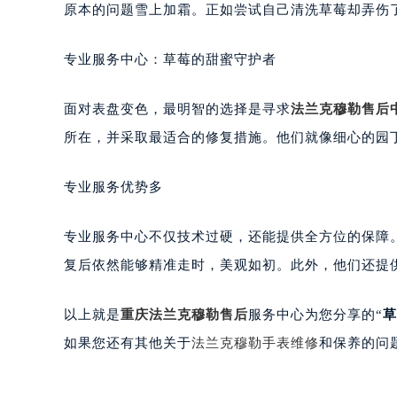
原本的问题雪上加霜。正如尝试自己清洗草莓却弄伤
南宁市青秀区金湖路59号地王大厦12
合肥市蜀山区潜山路111号万象城华润
专业服务中心：草莓的甜蜜守护者
泉州市丰泽区宝洲路729号浦西万达中
青岛市南区山东路6号华润大厦B座2
面对表盘变色，最明智的选择是寻求
法兰克穆勒售后
烟台市芝罘区胜利路139号万达金融中
长春市朝阳区西安大路727号中银大厦
所在，并采取最适合的修复措施。他们就像细心的园
贵阳市南明区都司高架桥路33号亨特
昆明市盘龙区北京路928号同德昆明
专业服务优势多
石家庄市长安区中山东路39号勒泰中
西安市碑林区南关正街88号华侨城长
专业服务中心不仅技术过硬，还能提供全方位的保障
海口市龙华区金贸东路5号海口华润大厦
复后依然能够精准走时，美观如初。此外，他们还提
唐山市路南区新华东道100号万达广场
台州市椒江区东海大道1800号腾达中
以上就是
重庆法兰克穆勒售后
服务中心为您分享的“
草
内蒙古自治区呼和浩特市玉泉区大学西
如果您还有其他关于
法兰克穆勒手表维修
和保养的问
甘肃省兰州市七里河区西津西路16号兰
重庆市解放碑渝中区民权路28号英利