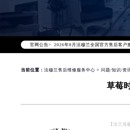
2026年8月法穆兰中国区售后服务
2026年8月法穆兰全国官方售后客户服务热
官网公告>
法穆兰官方全国统一服务热线400-6
2026年8月法穆兰售后服务中心最新
北京市朝阳区建国门外大街甲6号华熙
北京市东城区东长安街1号东方广场写
当前位置：
法穆兰售后维修服务中心
>
问题/知识/资
天津市和平区赤峰道136号天津国际金
草莓
上海市徐汇区虹桥路3号港汇中心写字楼
上海市黄浦区南京东路299号宏伊国
南京市秦淮区中山南路1号（新街口）
常州市新北区龙锦路1590号现代传媒
徐州市鼓楼区淮海东路29号苏宁广场I
【法兰克
扬州市邗江区国展路29号星耀天地写字