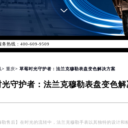
网络优化升级公告
线：400-609-9509
09-9509，服务覆盖中国大陆、香港、澳门、台湾全部区域（非大陆
网点地址：
国际中心写字楼D座11层1102室（北京总部）（需提前预约）
字楼W3座6层602室（需提前预约）
讯
>
重庆
> 草莓时光守护者：法兰克穆勒表盘变色解决方案
融中心写字楼26层2603室（需提前预约）
时光守护者：法兰克穆勒表盘变色解
2座37层3705室（需提前预约）
际广场写字楼8层806室（需提前预约）
南京中心写字楼22层C1-1室（需提前预约）
中心写字楼5号楼10层1008室（需提前预约）
FC国际金融中心写字楼35层3508室（需提前预约）
穆勒售后】在时光的流转中，法兰克穆勒手表以其独特的设计和
楼1号楼18层1803室（需提前预约）