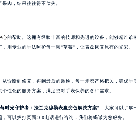
了果肉，结果往往得不偿失。
楼1224室（需提前预约）
大厦B座12楼03室（需提前预约）
心写字楼A座7楼709室（需提前预约）
2层04室（需提前预约）
中心
的帮助。这拥有经验丰富的技师和先进的设备，能够精准诊
心A座907室（需提前预约）
A座(旺进大厦)18层09室（需提前预约）
丁，用专业的手法呵护每一颗“草莓”，让表盘恢复原有的光彩。
国际金融中心14楼14D（需提前预约）
广场写字楼10层06室（需提前预约）
心写字楼B座13层07室（需提前预约）
安国际中心E座6楼10室（需提前预约）
。从诊断到修复，再到最后的质检，每一步都严格把关，确保手
B座17层1707室（需提前预约）
供个性化的服务方案，满足您对手表保养的各种需求。
写字楼A座10层1002室（需提前预约）
心东1幢20楼2002室（需提前预约）
莓时光守护者：法兰克穆勒表盘变色解决方案
”，大家可以了解
街70号华润万象城写字楼（鄂尔多斯大厦）23层2326室（需
题，可以拨打页面400电话进行咨询，我们将竭诚为您服务。
州中心写字楼21层2102室（需提前预约）
国际金融中心写字楼20层01室（需提前预约）