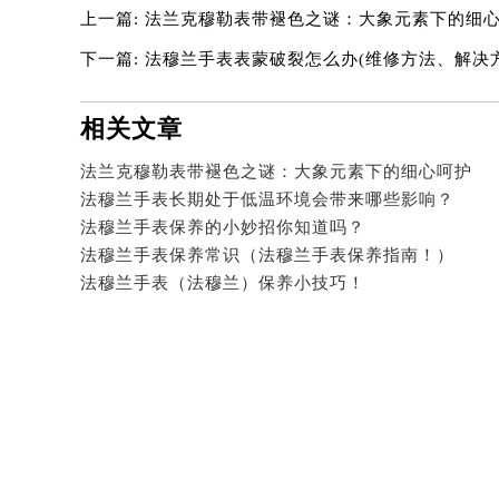
黑龙江省大庆市萨尔图区会战大街法
上一篇:
法兰克穆勒表带褪色之谜：大象元素下的细
黑龙江省鹤岗市向阳区红军路法穆兰
下一篇:
法穆兰手表表蒙破裂怎么办(维修方法、解决方
黑龙江省黑河市爱辉区中央街法穆兰
黑龙江省鸡西市鸡冠区红军路法穆兰
相关文章
黑龙江省佳木斯市向阳区长安路法穆
黑龙江省牡丹江市东安区太平路法穆
法兰克穆勒表带褪色之谜：大象元素下的细心呵护
法穆兰手表长期处于低温环境会带来哪些影响？
黑龙江省七台河市桃山区大同街法穆
法穆兰手表保养的小妙招你知道吗？
黑龙江省齐齐哈尔市龙沙区龙华路法
法穆兰手表保养常识（法穆兰手表保养指南！）
黑龙江省双鸭山市尖山区新兴大街法
法穆兰手表（法穆兰）保养小技巧！
黑龙江省绥化市北林区新华街与康庄
黑龙江省伊春市伊美区通河路法穆兰
吉林省白城市洮北区明仁南街法穆兰
吉林省白山市浑江区浑江大街法穆兰
吉林省吉林市船营区河南街法穆兰售
吉林省辽源市龙山区人民大街法穆兰
吉林省梅河口市新华街道梅河大街法