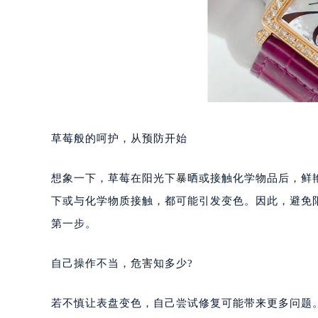
重庆市江北区观音桥步行街2号融恒时
长沙市芙蓉区定王台街道建湘路393
郑州市二七区铭功路10号华润大厦写字
太原市迎泽区解放路15号亨得利名
沈阳市沈河区中街路137号亨得利名
沈阳市沈河区中街路83号亨得利名
乌鲁木齐市天山区红山路26号时代广场
草莓般的呵护，从预防开始
温州市鹿城区锦绣路1067号置信广场
哈尔滨市道里区友谊西路600号富力中
想象一下，草莓在阳光下暴晒或接触化学物品后，鲜
大连市中山区人民路15号国际金融大
下或与化学物质接触，都可能引发变色。因此，避免
佛山市禅城区季华五路57号万科金融中
第一步。
东莞市东城街道鸿福东路1号民盈国贸
无锡市梁溪区人民中路139号恒隆广场
自己操作不当，危害知多少?
南通市崇川区工农路57号圆融广场写字
苏州市苏州工业园区星港街199号苏州
若不慎让表盘变色，自己尝试修复可能带来更多问题
武汉市江汉区解放大道686号世界贸易