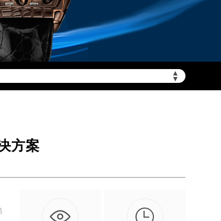
▲
需加拨“+86”）
▼
决方案

精