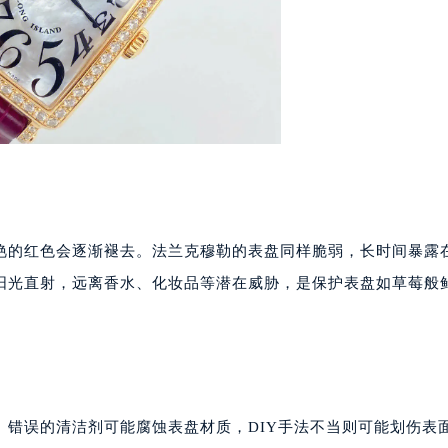
代广场写字楼9层902室（需提前预约）
号世茂环球金融中心写字楼（芙蓉广场）10层13室（需提前预约
楼29层2905室（需提前预约）
表服务中心（品牌授权店）3层整层（需提前预约）
表服务中心（品牌授权店）1层整层（需提前预约）
表服务中心（品牌授权店）1层整层（需提前预约）
（CCMALL）C座17层17-B（需提前预约）
10层1015室（需提前预约）
心T2座写字楼29层03室（需提前预约）
艳的红色会逐渐褪去。法兰克穆勒的表盘同样脆弱，长时间暴露
厦7层G室（需提前预约）
阳光直射，远离香水、化妆品等潜在威胁，是保护表盘如草莓般
心C座12层1205室（需提前预约）
中心T1写字楼9层907室（需提前预约）
写字楼1座11层1104室（需提前预约）
楼16层1603室（需提前预约）
中心办公楼C座22层08室（需提前预约）
。错误的清洁剂可能腐蚀表盘材质，DIY手法不当则可能划伤表
大厦38层09室（需提前预约）