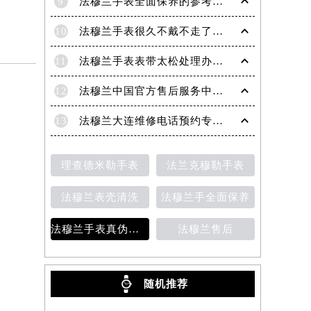
9
法穆兰手表全面保养的参考建议！
10
法穆兰手表很久不戴不走了处理技巧盘点
11
法穆兰手表表带太松处理办法详解
12
法穆兰中国官方售后服务中心｜地址与客户服务热线权威信息通知（2026年7月最新）
13
法穆兰大连维修电话预约专业售后保养服务权威公示（2026年7月最新）
理查德米勒手表
法兰克穆勒手表
法穆兰表壳清洗
法穆兰手全面保养
法穆兰手表真伪鉴别
法穆兰售后
随机推荐