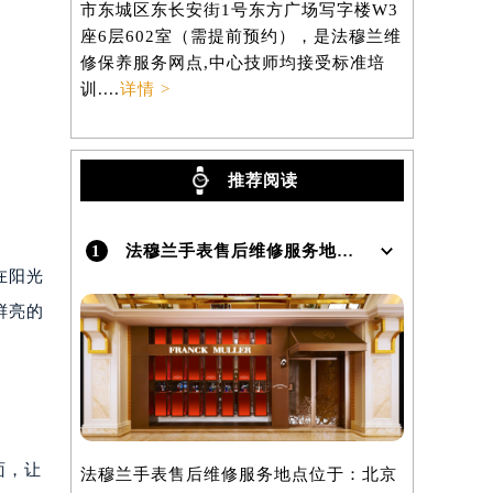
市东城区东长安街1号东方广场写字楼W3
区虹桥路3
座6层602室（需提前预约），是法穆兰维
3705室
）
修保养服务网点,中心技师均接受标准培
养服务网点,
训....
详情 >
详情 >
推荐阅读
1
法穆兰手表售后维修服务地点在哪里呢？
在阳光
鲜亮的
面，让
法穆兰手表售后维修服务地点位于：北京