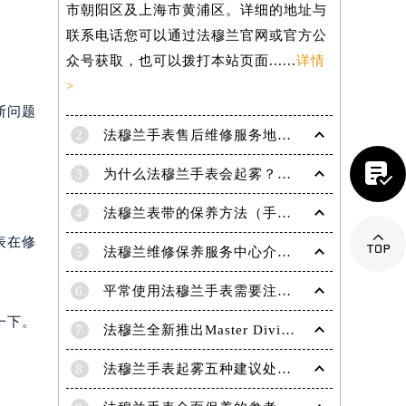
市朝阳区及上海市黄浦区。详细的地址与
联系电话您可以通过法穆兰官网或官方公
众号获取，也可以拨打本站页面......
详情
>
断问题
2
法穆兰手表售后维修服务地点电话是多少？

3
为什么法穆兰手表会起雾？(法穆兰手表起雾处理方法？)
4
法穆兰表带的保养方法（手表如何保养）

表在修
5
法穆兰维修保养服务中心介绍 | 法穆兰
6
平常使用法穆兰手表需要注意哪些事项|法穆兰技师为您讲解
一下。
7
法穆兰全新推出Master Diving限量版腕表
提前预约）
8
法穆兰手表起雾五种建议处理方法！