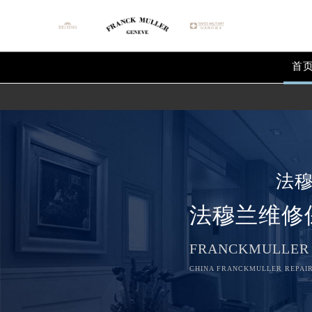
首
法
法穆兰维修
FRANCKMULLER
CHINA FRANCKMULLER REPAIR