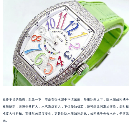
操作不当的隐患：想象一下，若是在热水浴中不慎佩戴，热胀冷缩之下，防水圈如同橘子
皮般脆弱，缝隙悄然扩大，水汽乘虚而入，不仅侵蚀机芯，还可能让润滑油变质，走时精
准度大打折扣。而骤然的温度变化，更是让防水圈加速老化，如同橘子失去水分，干瘪无
光。