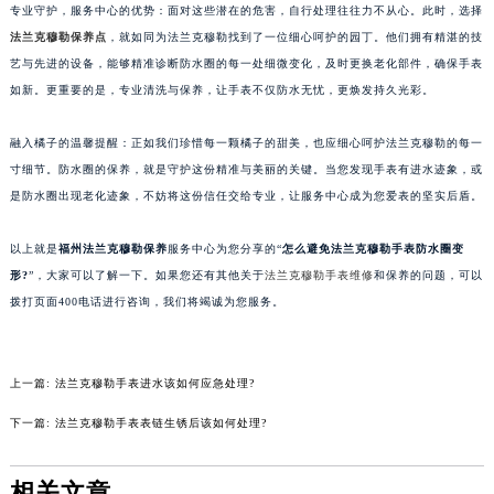
专业守护，服务中心的优势：面对这些潜在的危害，自行处理往往力不从心。此时，选择
法兰克穆勒保养点
，就如同为法兰克穆勒找到了一位细心呵护的园丁。他们拥有精湛的技
艺与先进的设备，能够精准诊断防水圈的每一处细微变化，及时更换老化部件，确保手表
如新。更重要的是，专业清洗与保养，让手表不仅防水无忧，更焕发持久光彩。
融入橘子的温馨提醒：正如我们珍惜每一颗橘子的甜美，也应细心呵护法兰克穆勒的每一
寸细节。防水圈的保养，就是守护这份精准与美丽的关键。当您发现手表有进水迹象，或
是防水圈出现老化迹象，不妨将这份信任交给专业，让服务中心成为您爱表的坚实后盾。
以上就是
福州法兰克穆勒
保养
服务中心为您分享的“
怎么避免法兰克穆勒手表防水圈变
形?
”，大家可以了解一下。如果您还有其他关于
法兰克穆勒手表维修
和保养的问题，可以
拨打页面400电话进行咨询，我们将竭诚为您服务。
上一篇:
法兰克穆勒手表进水该如何应急处理?
下一篇:
法兰克穆勒手表表链生锈后该如何处理?
相关文章