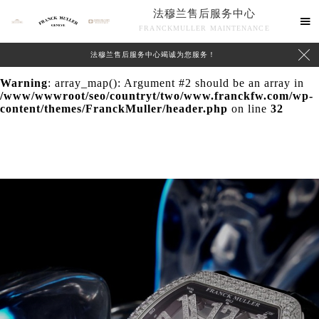
法穆兰售后服务中心
Warning
: extract() expects parameter 1 to be array, null

FRANCKMULLER MAINTENANCE
given in
/www/wwwroot/seo/countryt/two/www.franckfw.com/wp-

法穆兰售后服务中心竭诚为您服务！
content/themes/FranckMuller/header.php
on line
24
Warning
: array_map(): Argument #2 should be an array in
/www/wwwroot/seo/countryt/two/www.franckfw.com/wp-
content/themes/FranckMuller/header.php
on line
32
联系我们