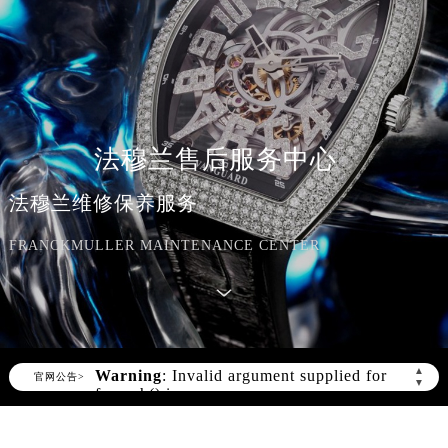
法穆兰售后服务中心
法穆兰维修保养服务
FRANCKMULLER MAINTENANCE CENTER
▲
官网公告>
▼
Warning
: Invalid argument supplied for
foreach() in
/www/wwwroot/seo/countryt/two/www.franck
content/themes/FranckMuller/header.php