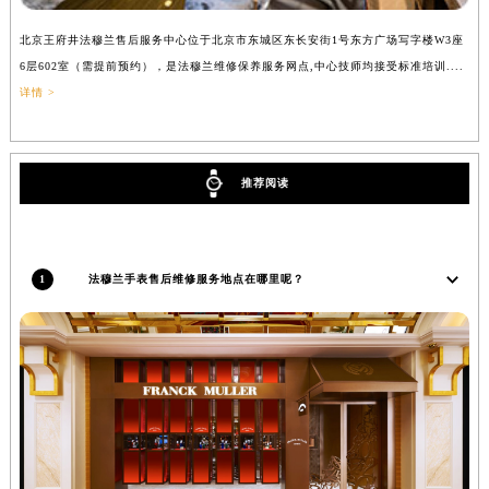
北京王府井法穆兰售后服务中心位于北京市东城区东长安街1号东方广场写字楼W3座
上
6层602室（需提前预约），是法穆兰维修保养服务网点,中心技师均接受标准培训....
（
详情 >
推荐阅读
1
法穆兰手表售后维修服务地点在哪里呢？