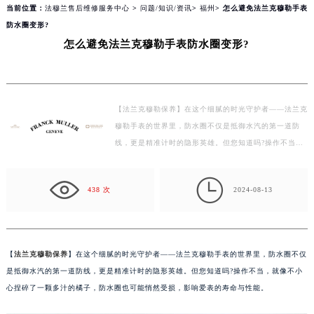
on line
166
当前位置：
法穆兰售后维修服务中心
>
问题/知识/资讯
>
福州
> 怎么避免法兰克穆勒手表
防水圈变形?
怎么避免法兰克穆勒手表防水圈变形?
【法兰克穆勒保养】在这个细腻的时光守护者——法兰克
穆勒手表的世界里，防水圈不仅是抵御水汽的第一道防
线，更是精准计时的隐形英雄。但您知道吗?操作不当，
就像不小心捏碎了一颗多汁的橘子，防水圈也可能悄然受
损…

438 次
2024-08-13
【
法兰克穆勒保养
】在这个细腻的时光守护者——法兰克穆勒手表的世界里，防水圈不仅
是抵御水汽的第一道防线，更是精准计时的隐形英雄。但您知道吗?操作不当，就像不小
心捏碎了一颗多汁的橘子，防水圈也可能悄然受损，影响爱表的寿命与性能。