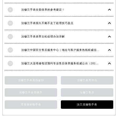
9
法穆兰手表全面保养的参考建议！
10
法穆兰手表很久不戴不走了处理技巧盘点
11
法穆兰手表表带太松处理办法详解
12
法穆兰中国官方售后服务中心｜地址与客户服务热线权威信息通知（2026年7月最新）
13
法穆兰大连维修电话预约专业售后保养服务权威公示（2026年7月最新）
法穆兰手表真伪鉴别
法穆兰表壳清洗
法穆兰手全面保养
法穆兰售后
理查德米勒手表
法兰克穆勒手表