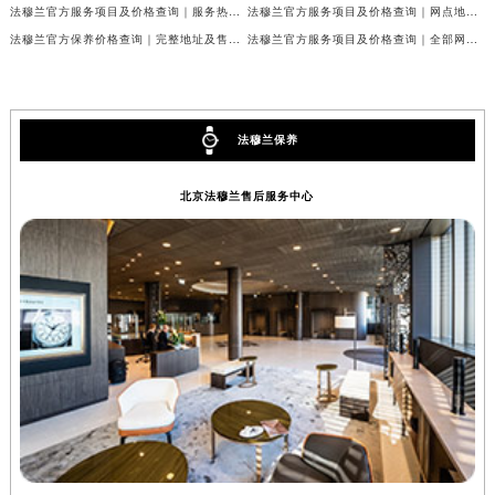
内蒙古自治区呼和浩特市玉泉区大学西街70号华润万象城写字楼（鄂尔多斯大厦）23层2326室（需提前预约）
法穆兰官方服务项目及价格查询｜服务热线及全部维修地址权威信息通知（2026年7月最新）
法穆兰官方服务项目及价格查询｜网点地址与24小时服务电话权威信息通知（2026年7月最新）
甘肃省兰州市七里河区西津西路16号兰州中心写字楼21层2102室（需提前预约）
法穆兰官方保养价格查询｜完整地址及售后热线权威信息公告（2026年7月最新）
法穆兰官方服务项目及价格查询｜全部网点地址与客服热线权威信息通告（2026年7月最新）
重庆市解放碑渝中区民权路28号英利国际金融中心写字楼20层01室（需提前预约）
黑龙江省大庆市萨尔图区会战大街法穆兰售后服务中心（需提前预约）
黑龙江省鹤岗市向阳区红军路法穆兰售后服务中心（需提前预约）
法穆兰保养
黑龙江省黑河市爱辉区中央街法穆兰售后服务中心（需提前预约）
黑龙江省鸡西市鸡冠区红军路法穆兰售后服务中心（需提前预约）
北京法穆兰售后服务中心
黑龙江省佳木斯市向阳区长安路法穆兰售后服务中心（需提前预约）
黑龙江省牡丹江市东安区太平路法穆兰售后服务中心（需提前预约）
黑龙江省七台河市桃山区大同街法穆兰售后服务中心（需提前预约）
黑龙江省齐齐哈尔市龙沙区龙华路法穆兰售后服务中心（需提前预约）
黑龙江省双鸭山市尖山区新兴大街法穆兰售后服务中心（需提前预约）
黑龙江省绥化市北林区新华街与康庄路交叉口法穆兰售后服务中心（需提前预约）
黑龙江省伊春市伊美区通河路法穆兰售后服务中心（需提前预约）
吉林省白城市洮北区明仁南街法穆兰售后服务中心（需提前预约）
吉林省白山市浑江区浑江大街法穆兰售后服务中心（需提前预约）