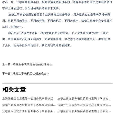
南通市崇川区工农路57号圆融广场写字楼16层1603室（需提前预约）
都不一样。法穆兰的质量不同，拆卸和清洗费用也不同。法穆兰手表的维护是重新清洗机
苏州市苏州工业园区星港街199号苏州中心办公楼C座22层08室（需提前预约）
芯和上油的过程，因为机械表的结构非常复杂。
法穆兰手表的使用过程需要专业的法穆兰维修培训，用户最关心的是手表的维修费
武汉市江汉区解放大道686号世界贸易大厦38层09室（需提前预约）
用。但是不同的手表，不同的功能，不同的机芯，不同的成本。法穆兰维修中心专业技术
南宁市青秀区金湖路59号地王大厦12楼1224室（需提前预约）
培训，价格统一。
合肥市蜀山区潜山路111号万象城华润大厦B座12楼03室（需提前预约）
暖心提示:法穆兰手表是一种精密珍贵的计时仪器。为了避免在维修过程中上当受
泉州市丰泽区宝洲路729号浦西万达中心写字楼A座7楼709室（需提前预约）
骗，给手表造成不可挽回的损失，如果需要维修，建议你去法穆兰维修中心，那里有 技
青岛市南区山东路6号华润大厦B座22层04室（需提前预约）
术人员，会为你提供高端技术。我们真诚欢迎您的到来。
烟台市芝罘区胜利路139号万达金融中心A座907室（需提前预约）
长春市朝阳区西安大路727号中银大厦A座(旺进大厦)18层09室（需提前预约）
上一篇:
法穆兰手表表壳生锈的处理方法
贵阳市南明区都司高架桥路33号亨特国际金融中心14楼14D（需提前预约）
昆明市盘龙区北京路928号同德昆明广场写字楼10层06室（需提前预约）
下一篇:
法穆兰手表机芯生锈怎么办？
石家庄市长安区中山东路39号勒泰中心写字楼B座13层07室（需提前预约）
西安市碑林区南关正街88号华侨城长安国际中心E座6楼10室（需提前预约）
相关文章
海口市龙华区金贸东路5号海口华润大厦B座17层1707室（需提前预约）
上海法穆兰售后维修中心服务腕表养护权威公示（2026年7月最新）
法穆兰官方服务项目及价格查询｜网点地址与24小时客服热线权威信息通告（2026年7月最新）
唐山市路南区新华东道100号万达广场写字楼A座10层1002室（需提前预约）
法穆兰官方保养价格查询｜热线和详细网点地址权威信息公告（2026年7月最新）
法穆兰中国官方售后服务中心｜服务电话及全部网点地址权威信息公告（2026年7月最新）
台州市椒江区东海大道1800号腾达中心东1幢20楼2002室（需提前预约）
法穆兰中国官方售后服务中心｜最新服务电话及地址权威信息声明（2026年7月最新）
法穆兰官方服务项目及价格查询｜全新地址及24小时服务电话权威信息通告（2026年7月最新）