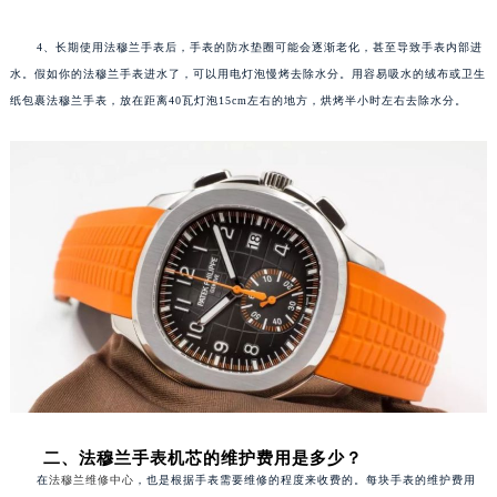
外壳抛光是指手表始终保持八九成新的状态。
厦门市思明区湖滨东路95号华润大厦写字楼B座11层1104室（需提前预约）
福州市鼓楼区五四路128-1号恒力城写字楼15层03室（需提前预约）
4、长期使用法穆兰手表后，手表的防水垫圈可能会逐渐老化，甚至导致手表内部进
成都市锦江区人民东路6号SAC东原中心写字楼24层2406B室（需提前预约）
水。假如你的法穆兰手表进水了，可以用电灯泡慢烤去除水分。用容易吸水的绒布或卫生
重庆市江北区观音桥步行街2号融恒时代广场写字楼9层902室（需提前预约）
纸包裹法穆兰手表，放在距离40瓦灯泡15cm左右的地方，烘烤半小时左右去除水分。
长沙市芙蓉区定王台街道建湘路393号世茂环球金融中心写字楼（芙蓉广场）10层13室（需提前预约）
郑州市二七区铭功路10号华润大厦写字楼29层2905室（需提前预约）
太原市迎泽区解放路15号亨得利名表服务中心（品牌授权店）3层整层（需提前预约）
沈阳市沈河区中街路137号亨得利名表服务中心（品牌授权店）1层整层（需提前预约）
沈阳市沈河区中街路83号亨得利名表服务中心（品牌授权店）1层整层（需提前预约）
乌鲁木齐市天山区红山路26号时代广场（CCMALL）C座17层17-B（需提前预约）
温州市鹿城区锦绣路1067号置信广场10层1015室（需提前预约）
哈尔滨市道里区友谊西路600号富力中心T2座写字楼29层03室（需提前预约）
大连市中山区人民路15号国际金融大厦7层G室（需提前预约）
佛山市禅城区季华五路57号万科金融中心C座12层1205室（需提前预约）
东莞市东城街道鸿福东路1号民盈国贸中心T1写字楼9层907室（需提前预约）
二、法穆兰手表机芯的维护费用是多少？
无锡市梁溪区人民中路139号恒隆广场写字楼1座11层1104室（需提前预约）
在
法穆兰维修中心
，也是根据手表需要维修的程度来收费的。每块手表的维护费用