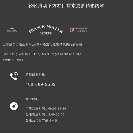
福建省宁德市蕉城区天湖东路法穆兰售后服务中心（需提前预约）
轻轻滑动下方栏目探索更多精彩内容
福建省莆田市城厢区霞林街道荔华东大道法穆兰售后服务中心（需提前预约）
福建省三明市三元区东乾二路法穆兰售后服务中心（需提前预约）
福建省漳州市龙文区步港路法穆兰售后服务中心（需提前预约）
江苏省常州市新北区龙锦路1590号现代传媒中心5号楼10层1008室法穆兰售后服务中心（需提前预约）
江苏省淮安市清江浦区淮海北路法穆兰售后服务中心（需提前预约）
上帝赐予万物生命时,从来不会忘记造出寻找美丽的眼睛
江苏省连云港市海州区通灌北路法穆兰售后服务中心（需提前预约）
God has given to all life, never forget to make a find
江苏省南京市秦淮区中山南路1号南京中心22层22-C1-C3室法穆兰售后服务中心（需提前预约）
beautiful eyes
江苏省宿迁市宿城区西湖路法穆兰售后服务中心（需提前预约）

总部服务热线
江苏省泰州市海陵区永定东路399号置地商务中心东塔（华润万象城）17层1706室法穆兰售后服务中心（需提前预约）
400-609-9509
江苏省徐州市鼓楼区淮海东路29号苏宁广场IFC国际金融中心35层3508室法穆兰售后服务中心（需提前预约）
江苏省盐城市盐都区世纪大道5号盐城金融城写字楼1号楼16层1604室法穆兰售后服务中心（需提前预约）
营业时间：
江苏省扬州市邗江区国展路29号星耀天地写字楼1号楼18层1803室法穆兰售后服务中心（需提前预约）

门店营业时间：09:00-19:30
江苏省镇江市京口区中山东路法穆兰售后服务中心（需提前预约）
客服在线时间：8:00-22:00
江西省抚州市临川区赣东大道法穆兰售后服务中心（需提前预约）
客服及门店节假日不休
江西省赣州市章贡区文清路法穆兰售后服务中心（需提前预约）