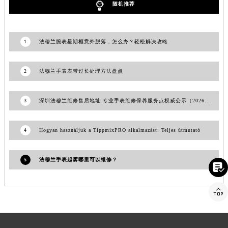
安徽省蚌埠市蚌山区淮河路法穆兰售后服务中心（需提前预约）
随机推荐
安徽省亳州市谯城区魏武大道法穆兰售后服务中心（需提前预约）
安徽省池州市贵池区长江路法穆兰售后服务中心（需提前预约）
1
法穆兰腕表星期框意外脱落，怎么办？轻松解决攻略
安徽省滁州市琅琊区南谯北路法穆兰售后服务中心（需提前预约）
安徽省阜阳市颍州区颍州北路法穆兰售后服务中心（需提前预约）
2
法穆兰手表表带过长处理方法盘点
安徽省淮北市相山区淮海路法穆兰售后服务中心（需提前预约）
安徽省淮南市田家庵区国庆中路法穆兰售后服务中心（需提前预约）
3
深圳法穆兰维修售后地址 专业手表维修保养服务点权威公示（2026年7月最新）
安徽省黄山市屯溪区黄山西路法穆兰售后服务中心（需提前预约）
安徽省六安市金安区解放中路法穆兰售后服务中心（需提前预约）
4
Hogyan használjuk a TippmixPRO alkalmazást: Teljes útmutató
安徽省马鞍山市雨山区湖南西路法穆兰售后服务中心（需提前预约）
安徽省宿州市埇桥区人民中路法穆兰售后服务中心（需提前预约）

安徽省铜陵市铜官区石城大道法穆兰售后服务中心（需提前预约）
5
法穆兰手表起雾哪里可以维修？
安徽省芜湖市镜湖区中山路步行街法穆兰售后服务中心（需提前预约）

安徽省宣城市宣州区叠嶂西路法穆兰售后服务中心（需提前预约）
福建省龙岩市新罗区九一南路法穆兰售后服务中心（需提前预约）
福建省南平市建阳区人民西路法穆兰售后服务中心（需提前预约）