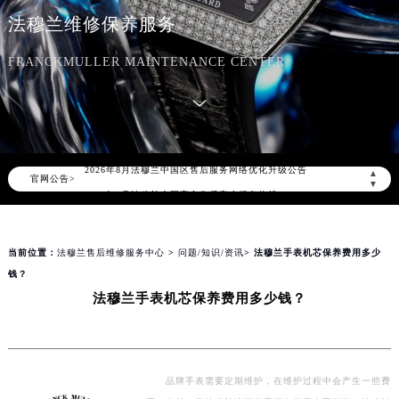
法穆兰维修保养服务
FRANCKMULLER MAINTENANCE CENTER
2026年8月法穆兰中国区售后服务网络优化升级公告
▲
官网公告>
2026年8月法穆兰全国官方售后客户服务热线：400-609-9509
▼
法穆兰官方全国统一服务热线400-609-9509，服务覆盖中国大陆、香港、澳门、台湾全部区域（非大陆需加拨“+86”）
2026年8月法穆兰售后服务中心最新网点地址：
当前位置：
法穆兰售后维修服务中心
>
问题/知识/资讯
> 法穆兰手表机芯保养费用多少
北京市朝阳区建国门外大街甲6号华熙国际中心写字楼D座11层1102室（北京总部）（需提前预约）
钱？
北京市东城区东长安街1号东方广场写字楼W3座6层602室（需提前预约）
法穆兰手表机芯保养费用多少钱？
天津市和平区赤峰道136号天津国际金融中心写字楼26层2603室（需提前预约）
上海市徐汇区虹桥路3号港汇中心写字楼2座37层3705室（需提前预约）
上海市黄浦区南京东路299号宏伊国际广场写字楼8层806室（需提前预约）
南京市秦淮区中山南路1号（新街口）南京中心写字楼22层C1-1室（需提前预约）
品牌手表需要定期维护，在维护过程中会产生一些费