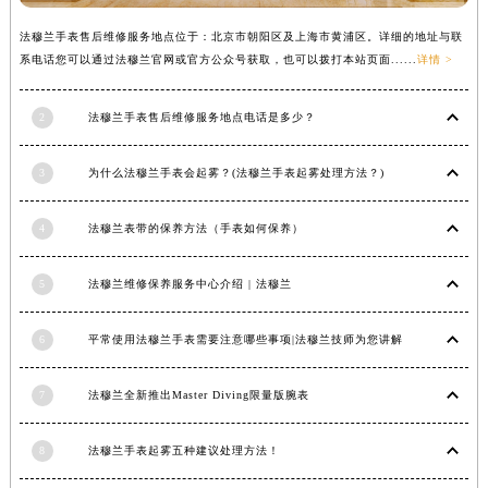
辽宁省盘锦市兴隆台区石油大街法穆兰售后服务中心（需提前预约）
辽宁省铁岭市银州区南马路法穆兰售后服务中心（需提前预约）
法穆兰手表售后维修服务地点位于：北京市朝阳区及上海市黄浦区。详细的地址与联
系电话您可以通过法穆兰官网或官方公众号获取，也可以拨打本站页面......
详情 >
辽宁省营口市站前区市府路与渤海大街交叉口法穆兰售后服务中心（需提前预约）
辽宁省沈阳市沈河区中街路137号亨得利名表维修授权店1楼法穆兰售后服务中心（需提前预约）
2
法穆兰手表售后维修服务地点电话是多少？
辽宁省沈阳市沈河区中街路83号亨得利名表维修授权店1楼法穆兰售后服务中心（需提前预约）
北京市朝阳区建国门外大街甲6号华熙国际中心D座11层1102室法穆兰售后服务中心（北京总部）（需提前预约）
3
为什么法穆兰手表会起雾？(法穆兰手表起雾处理方法？)
北京市东城区东长安街1号王府井东方广场W3座6层602室法穆兰售后服务中心（需提前预约）
河北省保定市竞秀区朝阳北大街北国先天下法穆兰售后服务中心（需提前预约）
4
法穆兰表带的保养方法（手表如何保养）
内蒙古自治区阿拉善盟市左旗土尔扈特大街法穆兰售后服务中心（需提前预约）
内蒙古自治区巴彦淖尔市临河区新华街法穆兰售后服务中心（需提前预约）
5
法穆兰维修保养服务中心介绍 | 法穆兰
内蒙古自治区包头市青山区幸福路甲3号王府井百货名表维修法穆兰售后服务中心（需提前预约）
6
平常使用法穆兰手表需要注意哪些事项|法穆兰技师为您讲解
内蒙古自治区赤峰市红山区哈达街法穆兰售后服务中心（需提前预约）
内蒙古自治区鄂尔多斯市东胜区伊金霍洛街法穆兰售后服务中心（需提前预约）
7
法穆兰全新推出Master Diving限量版腕表
内蒙古自治区呼伦贝尔市海拉尔区中央街法穆兰售后服务中心（需提前预约）
内蒙古自治区通辽市科尔沁区明仁大街法穆兰售后服务中心（需提前预约）
8
法穆兰手表起雾五种建议处理方法！
内蒙古自治区乌海市海勃湾区人民南路法穆兰售后服务中心（需提前预约）