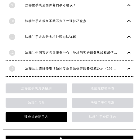
内蒙古自治区乌兰察布市集宁区恩和大街法穆兰售后服务中心（需提前预约）
9
法穆兰手表全面保养的参考建议！
内蒙古自治区锡林郭勒盟市锡林浩特市光明街与额尔敦路交叉口法穆兰售后服务中心（需提前预约）
内蒙古自治区兴安盟市乌兰浩特市兴安大街法穆兰售后服务中心（需提前预约）
10
法穆兰手表很久不戴不走了处理技巧盘点
山西省大同市平城区迎宾街法穆兰售后服务中心（需提前预约）
山西省晋城市城区黄华街法穆兰售后服务中心（需提前预约）
11
法穆兰手表表带太松处理办法详解
山西省晋中市榆次区顺城街法穆兰售后服务中心（需提前预约）
12
法穆兰中国官方售后服务中心｜地址与客户服务热线权威信息通知（2026年7月最新）
山西省临汾市尧都区解放路法穆兰售后服务中心（需提前预约）
山西省吕梁市离石区永宁中路与建设街交叉口法穆兰售后服务中心（需提前预约）
13
法穆兰大连维修电话预约专业售后保养服务权威公示（2026年7月最新）
山西省朔州市朔城区怡西路与鄯阳西街交汇处法穆兰售后服务中心（需提前预约）
山西省忻州市忻府区和平东街与七一南路交叉口法穆兰售后服务中心（需提前预约）
法穆兰手表真伪鉴别
法兰克穆勒手表
山西省阳泉市郊区平阳东街与新城大道交叉口法穆兰售后服务中心（需提前预约）
山西省运城市盐湖区河东街法穆兰售后服务中心（需提前预约）
法穆兰售后
法穆兰表壳清洗
山西省长治市潞州区英雄中路法穆兰售后服务中心（需提前预约）
山西省太原市迎泽区迎泽街道解放路15号亨得利名表维修授权店3楼法穆兰售后服务中心（需提前预约）
理查德米勒手表
法穆兰手全面保养
天津市和平区赤峰道136号天津国际金融中心26层2603室法穆兰售后服务中心（需提前预约）
安徽省安庆市迎江区人民路法穆兰售后服务中心（需提前预约）