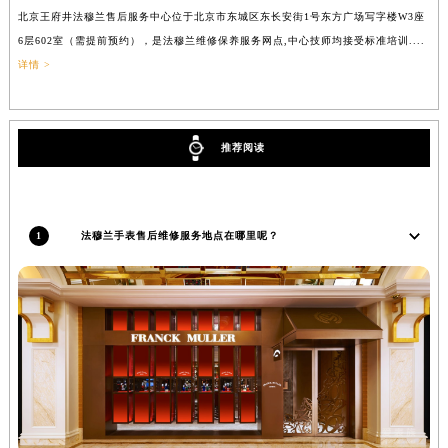
吉林省吉林市船营区河南街法穆兰售后服务中心（需提前预约）
北京王府井法穆兰售后服务中心位于北京市东城区东长安街1号东方广场写字楼W3座
上
吉林省辽源市龙山区人民大街法穆兰售后服务中心（需提前预约）
6层602室（需提前预约），是法穆兰维修保养服务网点,中心技师均接受标准培训....
（
吉林省梅河口市新华街道梅河大街法穆兰售后服务中心（需提前预约）
详情 >
吉林省四平市铁东区紫气大路与南九经街交汇处法穆兰售后服务中心（需提前预约）
吉林省松原市宁江区五环大街法穆兰售后服务中心（需提前预约）
吉林省通化市东昌区环通乡江南大街法穆兰售后服务中心（需提前预约）
推荐阅读
吉林省延边市延吉市解放路法穆兰售后服务中心（需提前预约）
辽宁省鞍山市铁东区站前街法穆兰售后服务中心（需提前预约）
辽宁省本溪市平山区胜利路法穆兰售后服务中心（需提前预约）
1
法穆兰手表售后维修服务地点在哪里呢？
辽宁省朝阳市双塔区新华路法穆兰售后服务中心（需提前预约）
辽宁省丹东市振兴区七经街法穆兰售后服务中心（需提前预约）
辽宁省抚顺市新抚区东一路法穆兰售后服务中心（需提前预约）
辽宁省阜新市海州区解放大街法穆兰售后服务中心（需提前预约）
辽宁省葫芦岛市连山区中央路法穆兰售后服务中心（需提前预约）
辽宁省锦州市古塔区中央大街法穆兰售后服务中心（需提前预约）
辽宁省辽阳市白塔区新运大街法穆兰售后服务中心（需提前预约）