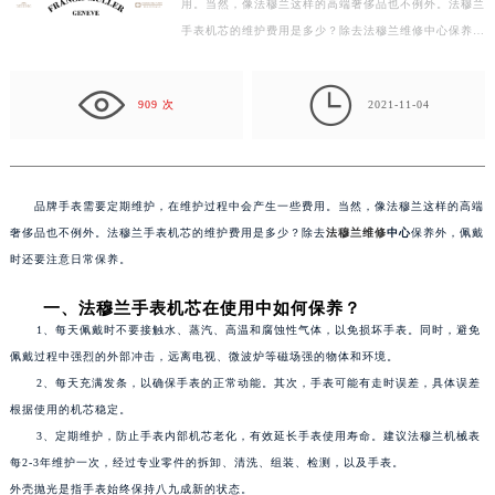
用。当然，像法穆兰这样的高端奢侈品也不例外。法穆兰
常州市新北区龙锦路1590号现代传媒中心写字楼5号楼10层1008室（需提前预约）
手表机芯的维护费用是多少？除去法穆兰维修中心保养
徐州市鼓楼区淮海东路29号苏宁广场IFC国际金融中心写字楼35层3508室（需提前预约）
外，佩戴时还要注意日常保养。 …
扬州市邗江区国展路29号星耀天地写字楼1号楼18层1803室（需提前预约）

盐城市盐都区世纪大道5号盐城金融城写字楼1号楼16层1604室（需提前预约）
909 次
2021-11-04
泰州市海陵区永定东路399号置地商务中心东塔写字楼（华润万象城）17层1706室（需提前预约）
宁波市江北区大闸南路500号来福士广场办公楼20层2009室（需提前预约）
杭州市上城区钱江路1366号华润大厦写字楼A座5层503-5室（需提前预约）
品牌手表需要定期维护，在维护过程中会产生一些费用。当然，像法穆兰这样的高端
金华市金东区东市南街777号金华万达广场写字楼4号楼22层2209室（需提前预约）
奢侈品也不例外。法穆兰手表机芯的维护费用是多少？除去
法穆兰维修
中心
保养外，佩戴
绍兴市越城区胜利东路379号世茂天际中心写字楼8层805室（需提前预约）
时还要注意日常保养。
嘉兴市南湖区广益路705号嘉兴世界贸易中心写字楼A座13层1304室（需提前预约）
一、法穆兰手表机芯在使用中如何保养？
南昌市红谷滩新区红谷中大道998号绿地双子塔（中央广场）A1座办公楼14层07室（需提前预约）
1、每天佩戴时不要接触水、蒸汽、高温和腐蚀性气体，以免损坏手表。同时，避免
济南市历下区经十路11111号华润中心写字楼（万象城）15层1508室（需提前预约）
佩戴过程中强烈的外部冲击，远离电视、微波炉等磁场强的物体和环境。
广州市天河区天河路230号万菱汇国际中心写字楼A塔7层704室（需提前预约）
2、每天充满发条，以确保手表的正常动能。其次，手表可能有走时误差，具体误差
广州市越秀区环市东路371-375号世界贸易中心大厦南塔写字楼15层07室（需提前预约）
根据使用的机芯稳定。
3、定期维护，防止手表内部机芯老化，有效延长手表使用寿命。建议法穆兰机械表
深圳市罗湖区深南东路5001号华润大厦写字楼17层1701室（需提前预约）
每2-3年维护一次，经过专业零件的拆卸、清洗、组装、检测，以及手表。
惠州市惠城区江北文昌一路7号华贸大厦写字楼1座30层05室（需提前预约）