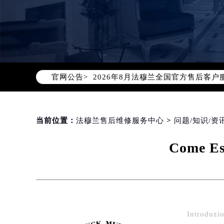
2026年8月法穆兰中国区售后服务
2026年8月法穆兰全国官方售后客户服务热
官网公告>
法穆兰官方全国统一服务热线400-6
2026年8月法穆兰售后服务中心最新
北京市朝阳区建国门外大街甲6号华熙
北京市东城区东长安街1号东方广场写
当前位置：
法穆兰售后维修服务中心
>
问题/知识/资
天津市和平区赤峰道136号天津国际金
Come Es
上海市徐汇区虹桥路3号港汇中心写字楼
上海市黄浦区南京东路299号宏伊国
南京市秦淮区中山南路1号（新街口）
常州市新北区龙锦路1590号现代传媒
徐州市鼓楼区淮海东路29号苏宁广场I
Introduzio
扬州市邗江区国展路29号星耀天地写字