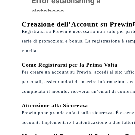
重庆市江北区观音桥步行街2号融恒时
长沙市芙蓉区定王台街道建湘路393
郑州市二七区铭功路10号华润大厦写字
Creazione dell’Account su Prewin
太原市迎泽区解放路15号亨得利名
Registrarsi su Prewin è necessario non solo per par
沈阳市沈河区中街路137号亨得利名
serie di promozioni e bonus. La registrazione è sem
沈阳市沈河区中街路83号亨得利名
vincita.
乌鲁木齐市天山区红山路26号时代广场
温州市鹿城区锦绣路1067号置信广场
Come Registrarsi per la Prima Volta
哈尔滨市道里区友谊西路600号富力中
Per creare un account su Prewin, accedi al sito uffic
大连市中山区人民路15号国际金融大
personali, assicurandoti di inserire informazioni ac
佛山市禅城区季华五路57号万科金融中
completato il modulo, riceverai un’email di conferma
东莞市东城街道鸿福东路1号民盈国贸
Attenzione alla Sicurezza
无锡市梁溪区人民中路139号恒隆广场
Prewin pone grande enfasi sulla sicurezza. È essenzi
南通市崇川区工农路57号圆融广场写字
account. Implementare l’autenticazione a due fattori
苏州市苏州工业园区星港街199号苏州
武汉市江汉区解放大道686号世界贸易