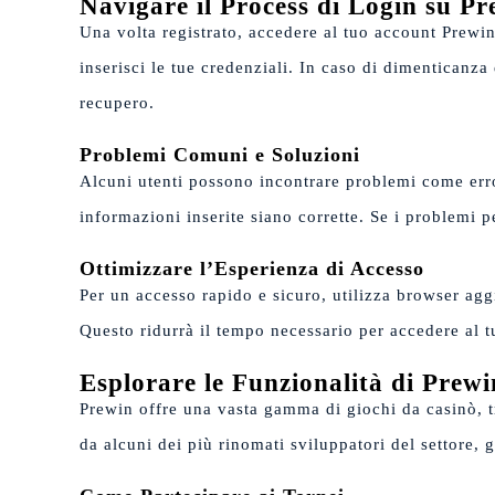
Navigare il Process di Login su Pr
南宁市青秀区金湖路59号地王大厦12
Una volta registrato, accedere al tuo account Prewin 
合肥市蜀山区潜山路111号万象城华润
inserisci le tue credenziali. In caso di dimenticanza
泉州市丰泽区宝洲路729号浦西万达中
recupero.
青岛市南区山东路6号华润大厦B座2
烟台市芝罘区胜利路139号万达金融中
Problemi Comuni e Soluzioni
长春市朝阳区西安大路727号中银大厦
Alcuni utenti possono incontrare problemi come erro
贵阳市南明区都司高架桥路33号亨特
informazioni inserite siano corrette. Se i problemi pe
昆明市盘龙区北京路928号同德昆明
石家庄市长安区中山东路39号勒泰中
Ottimizzare l’Esperienza di Accesso
西安市碑林区南关正街88号华侨城长
Per un accesso rapido e sicuro, utilizza browser agg
海口市龙华区金贸东路5号海口华润大厦
Questo ridurrà il tempo necessario per accedere al 
唐山市路南区新华东道100号万达广场
Esplorare le Funzionalità di Prew
台州市椒江区东海大道1800号腾达中
Prewin offre una vasta gamma di giochi da casinò, tra
内蒙古自治区呼和浩特市玉泉区大学西
da alcuni dei più rinomati sviluppatori del settore, 
甘肃省兰州市七里河区西津西路16号兰
重庆市解放碑渝中区民权路28号英利