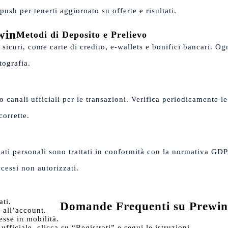
经街交汇处法穆兰售后服务中心（需提前预约）
push per tenerti aggiornato su offerte e risultati.
售后服务中心（需提前预约）
win
Metodi di Deposito e Prelievo
法穆兰售后服务中心（需提前预约）
icuri, come carte di credito, e-wallets e bonifici bancari. Og
后服务中心（需提前预约）
tografia.
后服务中心（需提前预约）
后服务中心（需提前预约）
后服务中心（需提前预约）
lo canali ufficiali per le transazioni. Verifica periodicamente le
后服务中心（需提前预约）
corrette.
后服务中心（需提前预约）
售后服务中心（需提前预约）
售后服务中心（需提前预约）
 dati personali sono trattati in conformità con la normativa GD
售后服务中心（需提前预约）
cessi non autorizzati.
售后服务中心（需提前预约）
兰售后服务中心（需提前预约）
ati.
Domande Frequenti su Prewin
后服务中心（需提前预约）
 all’account.
sse in mobilità.
街交叉口法穆兰售后服务中心（需提前预约）
 ufficiale, clicca su “Registrati” e segui le istruzioni.