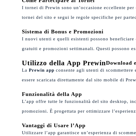
Come Partecipare ai Tornei
黑龙江省大庆市萨尔图区会战大街法
I tornei di Prewin sono un’occasione eccellente per 
黑龙江省鹤岗市向阳区红军路法穆兰
tornei del sito e segui le regole specifiche per parte
黑龙江省黑河市爱辉区中央街法穆兰
黑龙江省鸡西市鸡冠区红军路法穆兰
Sistema di Bonus e Promozioni
黑龙江省佳木斯市向阳区长安路法穆
I nuovi utenti e quelli esistenti possono beneficiar
黑龙江省牡丹江市东安区太平路法穆
gratuiti e promozioni settimanali. Questi possono ess
黑龙江省七台河市桃山区大同街法穆
Utilizzo della App Prewin
Download e
黑龙江省齐齐哈尔市龙沙区龙华路法
La
Prewin app
consente agli utenti di scommettere e
黑龙江省双鸭山市尖山区新兴大街法
essere scaricata direttamente dal sito mobile di Prewi
黑龙江省绥化市北林区新华街与康庄
黑龙江省伊春市伊美区通河路法穆兰
Funzionalità della App
吉林省白城市洮北区明仁南街法穆兰
L’app offre tutte le funzionalità del sito desktop, i
吉林省白山市浑江区浑江大街法穆兰
promozioni. È progettata per ottimizzare l’esperienz
吉林省吉林市船营区河南街法穆兰售
吉林省辽源市龙山区人民大街法穆兰
Vantaggi di Usare l’App
吉林省梅河口市新华街道梅河大街法
Utilizzare l’app garantisce un’esperienza di scommes