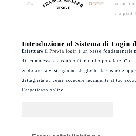
passo fond
盐城市盐都区世纪大道5号盐城金融城写
泰州市海陵区永定东路399号置地商
una piatt
宁波市江北区大闸南路500号来福士广
杭州市上城区钱江路1366号华润大厦
金华市金东区东市南街777号金华万达
Introduzione al Sistema di Login 
绍兴市越城区胜利东路379号世茂天
Effettuare il
Prewin login
è un passo fondamentale pe
嘉兴市南湖区广益路705号嘉兴世界贸
di scommesse e casinò online molto popolare. Con u
南昌市红谷滩新区红谷中大道998号
esplorare la vasta gamma di giochi da casinò e appro
济南市历下区经十路11111号华润中
dettagliata su come accedere facilmente al tuo acc
广州市天河区天河路230号万菱汇国
广州市越秀区环市东路371-375号
l’esperienza online.
深圳市罗湖区深南东路5001号华润大
惠州市惠城区江北文昌一路7号华贸大
厦门市思明区湖滨东路95号华润大厦写
福州市鼓楼区五四路128-1号恒力城
成都市锦江区人民东路6号SAC东原中