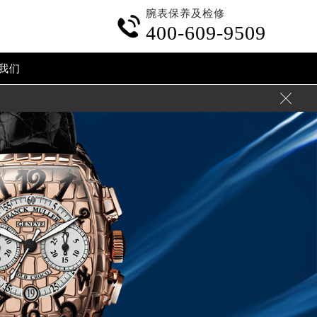
腕表保养及检修

400-609-9509
我们
