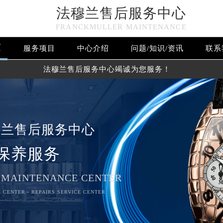
法穆兰售后服务中心
FRANCKMULLER MAINTENANCE
页
服务项目
中心介绍
问题/知识/资讯
联系
法穆兰售后服务中心竭诚为您服务！
穆兰售后服务中心
保养服务
 MAINTENANCE CENTER
 CENTER - REPAIRS SERVICE CENTER