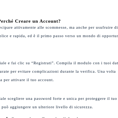
代广场写字楼9层902室（需提前预约）
号世茂环球金融中心写字楼（芙蓉广场）10层13室（需提前预约
楼29层2905室（需提前预约）
Perché Creare un Account?
表服务中心（品牌授权店）3层整层（需提前预约）
tecipare attivamente alle scommesse, ma anche per usufruire d
表服务中心（品牌授权店）1层整层（需提前预约）
plice e rapida, ed è il primo passo verso un mondo di opportun
表服务中心（品牌授权店）1层整层（需提前预约）
（CCMALL）C座17层17-B（需提前预约）
10层1015室（需提前预约）
心T2座写字楼29层03室（需提前预约）
iale e fai clic su “Registrati”. Compila il modulo con i tuoi dat
厦7层G室（需提前预约）
curate per evitare complicazioni durante la verifica. Una volta
心C座12层1205室（需提前预约）
 per attivare il tuo account.
中心T1写字楼9层907室（需提前预约）
写字楼1座11层1104室（需提前预约）
ale scegliere una password forte e unica per proteggere il tuo
楼16层1603室（需提前预约）
 può aggiungere un ulteriore livello di sicurezza.
中心办公楼C座22层08室（需提前预约）
大厦38层09室（需提前预约）