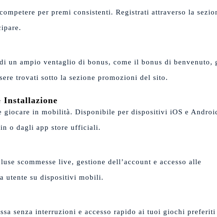
穆兰售后服务中心（需提前预约）
competere per premi consistenti. Registrati attraverso la sezio
售后服务中心（需提前预约）
cipare.
售后服务中心（需提前预约）
售后服务中心（需提前预约）
兰售后服务中心（需提前预约）
e di un ampio ventaglio di bonus, come il bonus di benvenuto, g
兰售后服务中心（需提前预约）
ere trovati sotto la sezione promozioni del sito.
兰售后服务中心（需提前预约）
 Installazione
穆兰售后服务中心（需提前预约）
 giocare in mobilità. Disponibile per dispositivi iOS e Androi
穆兰售后服务中心（需提前预约）
n o dagli app store ufficiali.
路交叉口法穆兰售后服务中心（需提前预约）
售后服务中心（需提前预约）
售后服务中心（需提前预约）
ncluse scommesse live, gestione dell’account e accesso alle
售后服务中心（需提前预约）
a utente su dispositivi mobili.
后服务中心（需提前预约）
售后服务中心（需提前预约）
穆兰售后服务中心（需提前预约）
sa senza interruzioni e accesso rapido ai tuoi giochi preferiti