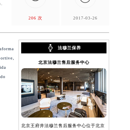
n,
206 次
2017-03-26
法穆兰保养
taforma
ortive,
北京法穆兰售后服务中心
上
ida
ndo
北京王府井法穆兰售后服务中心位于北京
上海法穆兰