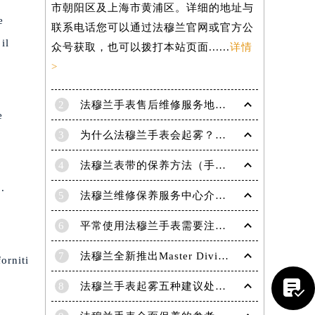
市朝阳区及上海市黄浦区。详细的地址与
e
联系电话您可以通过法穆兰官网或官方公
il
众号获取，也可以拨打本站页面......
详情
>
2
法穆兰手表售后维修服务地点电话是多少？
e
3
为什么法穆兰手表会起雾？(法穆兰手表起雾处理方法？)
.
4
法穆兰表带的保养方法（手表如何保养）
.
5
法穆兰维修保养服务中心介绍 | 法穆兰
6
平常使用法穆兰手表需要注意哪些事项|法穆兰技师为您讲解
7
法穆兰全新推出Master Diving限量版腕表
orniti
提前预约）

8
法穆兰手表起雾五种建议处理方法！