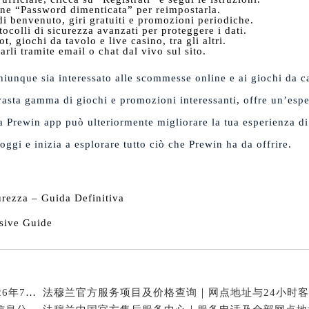
得利名表维修授权店1楼法穆兰售后服务中心（需提前预约）
ne “Password dimenticata” per reimpostarla.
di benvenuto, giri gratuiti e promozioni periodiche.
得利名表维修授权店1楼法穆兰售后服务中心（需提前预约）
tocolli di sicurezza avanzati per proteggere i dati.
t, giochi da tavolo e live casino, tra gli altri.
国际中心D座11层1102室法穆兰售后服务中心（北京总部）（
arli tramite email o chat dal vivo sul sito.
广场W3座6层602室法穆兰售后服务中心（需提前预约）
hiunque sia interessato alle scommesse online e ai giochi da c
先天下法穆兰售后服务中心（需提前预约）
asta gamma di giochi e promozioni interessanti, offre un’esp
特大街法穆兰售后服务中心（需提前预约）
 la Prewin app può ulteriormente migliorare la tua esperienza d
街法穆兰售后服务中心（需提前预约）
ggi e inizia a esplorare tutto ciò che Prewin ha da offrire.
3号王府井百货名表维修法穆兰售后服务中心（需提前预约）
穆兰售后服务中心（需提前预约）
霍洛街法穆兰售后服务中心（需提前预约）
urezza – Guida Definitiva
央街法穆兰售后服务中心（需提前预约）
街法穆兰售后服务中心（需提前预约）
sive Guide
路法穆兰售后服务中心（需提前预约）
大街法穆兰售后服务中心（需提前预约）
市光明街与额尔敦路交叉口法穆兰售后服务中心（需提前预约）
上海法穆兰售后维修中心服务腕表养护权威公示（2026年7月最新）
安大街法穆兰售后服务中心（需提前预约）