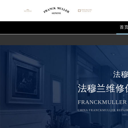
首
法
法穆兰维修
FRANCKMULLER
CHINA FRANCKMULLER REPAIR