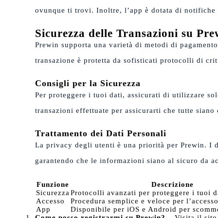
吉林省四平市铁东区紫气大路与南九
ovunque ti trovi. Inoltre, l’app è dotata di notifiche 
吉林省松原市宁江区五环大街法穆兰
Sicurezza delle Transazioni su Pre
吉林省通化市东昌区环通乡江南大街
Prewin supporta una varietà di metodi di pagamento s
吉林省延边市延吉市解放路法穆兰售
transazione è protetta da sofisticati protocolli di crit
辽宁省鞍山市铁东区站前街法穆兰售
辽宁省本溪市平山区胜利路法穆兰售
Consigli per la Sicurezza
辽宁省朝阳市双塔区新华路法穆兰售
Per proteggere i tuoi dati, assicurati di utilizzare so
辽宁省丹东市振兴区七经街法穆兰售
transazioni effettuate per assicurarti che tutte siano 
辽宁省抚顺市新抚区东一路法穆兰售
辽宁省阜新市海州区解放大街法穆兰
Trattamento dei Dati Personali
辽宁省葫芦岛市连山区中央路法穆兰
La privacy degli utenti è una priorità per Prewin. I
辽宁省锦州市古塔区中央大街法穆兰
garantendo che le informazioni siano al sicuro da ac
辽宁省辽阳市白塔区新运大街法穆兰
辽宁省盘锦市兴隆台区石油大街法穆
Funzione
Descrizione
Sicurezza
Protocolli avanzati per proteggere i tuoi d
辽宁省铁岭市银州区南马路法穆兰售
Accesso
Procedura semplice e veloce per l’accesso
App
Disponibile per iOS e Android per scomme
辽宁省营口市站前区市府路与渤海大
Come posso registrarmi su Prewin?
– Visita il sito