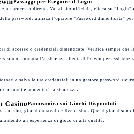
ewin
Passaggi per Eseguire il Login
楼1224室（需提前预约）
è un processo diretto. Vai al sito ufficiale, clicca su “Login” 
大厦B座12楼03室（需提前预约）
 della password, utilizza l’opzione “Password dimenticata” per 
心写字楼A座7楼709室（需提前预约）
2层04室（需提前预约）
心A座907室（需提前预约）
A座(旺进大厦)18层09室（需提前预约）
ri di accesso o credenziali dimenticate. Verifica sempre che l
国际金融中心14楼14D（需提前预约）
rsistono, contatta l’assistenza clienti di Prewin per assistenza
广场写字楼10层06室（需提前预约）
心写字楼B座13层07室（需提前预约）
安国际中心E座6楼10室（需提前预约）
iornati e salva le tue credenziali in un gestore password sicuro
B座17层1707室（需提前预约）
tuo account e aumenterà la sicurezza.
写字楼A座10层1002室（需提前预约）
in Casino
Panoramica sui Giochi Disponibili
心东1幢20楼2002室（需提前预约）
 cui slot, giochi da tavolo e live casino. Questi giochi sono f
街70号华润万象城写字楼（鄂尔多斯大厦）23层2326室（需
garantendo un’esperienza di gioco di alta qualità.
州中心写字楼21层2102室（需提前预约）
国际金融中心写字楼20层01室（需提前预约）