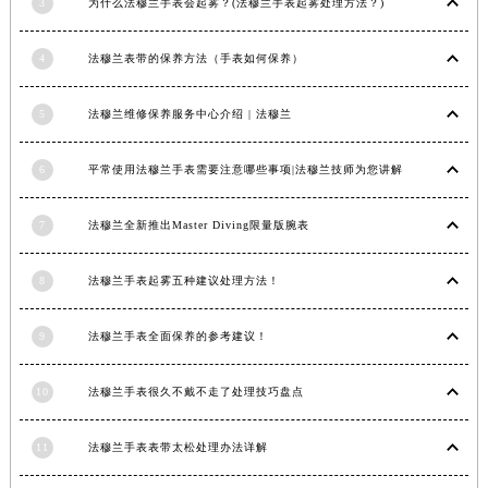
3
为什么法穆兰手表会起雾？(法穆兰手表起雾处理方法？)
安徽省池州市贵池区长江路法穆兰售后服务中心（需提前预约）
安徽省滁州市琅琊区南谯北路法穆兰售后服务中心（需提前预约）
4
法穆兰表带的保养方法（手表如何保养）
安徽省阜阳市颍州区颍州北路法穆兰售后服务中心（需提前预约）
安徽省淮北市相山区淮海路法穆兰售后服务中心（需提前预约）
5
法穆兰维修保养服务中心介绍 | 法穆兰
安徽省淮南市田家庵区国庆中路法穆兰售后服务中心（需提前预约）
6
平常使用法穆兰手表需要注意哪些事项|法穆兰技师为您讲解
安徽省黄山市屯溪区黄山西路法穆兰售后服务中心（需提前预约）
安徽省六安市金安区解放中路法穆兰售后服务中心（需提前预约）
7
法穆兰全新推出Master Diving限量版腕表
安徽省马鞍山市雨山区湖南西路法穆兰售后服务中心（需提前预约）
安徽省宿州市埇桥区人民中路法穆兰售后服务中心（需提前预约）
8
法穆兰手表起雾五种建议处理方法！
安徽省铜陵市铜官区石城大道法穆兰售后服务中心（需提前预约）
安徽省芜湖市镜湖区中山路步行街法穆兰售后服务中心（需提前预约）
9
法穆兰手表全面保养的参考建议！
安徽省宣城市宣州区叠嶂西路法穆兰售后服务中心（需提前预约）
福建省龙岩市新罗区九一南路法穆兰售后服务中心（需提前预约）
10
法穆兰手表很久不戴不走了处理技巧盘点
福建省南平市建阳区人民西路法穆兰售后服务中心（需提前预约）
11
法穆兰手表表带太松处理办法详解
福建省宁德市蕉城区天湖东路法穆兰售后服务中心（需提前预约）
福建省莆田市城厢区霞林街道荔华东大道法穆兰售后服务中心（需提前预约）