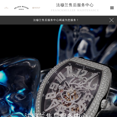
法穆兰售后服务中心

FRANCKMULLER MAINTENANCE

法穆兰售后服务中心竭诚为您服务！
联系我们
法穆兰售后服务中心