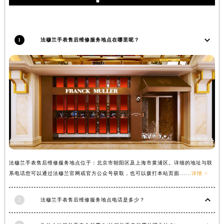
内蒙古自治区兴安盟市乌兰浩特市兴安大街法穆兰售后服务中心（需提前预约）
山西省大同市平城区迎宾街法穆兰售后服务中心（需提前预约）
山西省晋城市城区黄华街法穆兰售后服务中心（需提前预约）
1
法穆兰手表售后维修服务地点在哪里呢？
山西省晋中市榆次区顺城街法穆兰售后服务中心（需提前预约）
山西省临汾市尧都区解放路法穆兰售后服务中心（需提前预约）
山西省吕梁市离石区永宁中路与建设街交叉口法穆兰售后服务中心（需提前预约）
山西省朔州市朔城区怡西路与鄯阳西街交汇处法穆兰售后服务中心（需提前预约）
山西省忻州市忻府区和平东街与七一南路交叉口法穆兰售后服务中心（需提前预约）
山西省阳泉市郊区平阳东街与新城大道交叉口法穆兰售后服务中心（需提前预约）
山西省运城市盐湖区河东街法穆兰售后服务中心（需提前预约）
山西省长治市潞州区英雄中路法穆兰售后服务中心（需提前预约）
法穆兰手表售后维修服务地点位于：北京市朝阳区及上海市黄浦区。详细的地址与联
山西省太原市迎泽区迎泽街道解放路15号亨得利名表维修授权店3楼法穆兰售后服务中心（需提前预约）
系电话您可以通过法穆兰官网或官方公众号获取，也可以拨打本站页面......
详情 >
天津市和平区赤峰道136号天津国际金融中心26层2603室法穆兰售后服务中心（需提前预约）
安徽省安庆市迎江区人民路法穆兰售后服务中心（需提前预约）
2
法穆兰手表售后维修服务地点电话是多少？
安徽省蚌埠市蚌山区淮河路法穆兰售后服务中心（需提前预约）
安徽省亳州市谯城区魏武大道法穆兰售后服务中心（需提前预约）