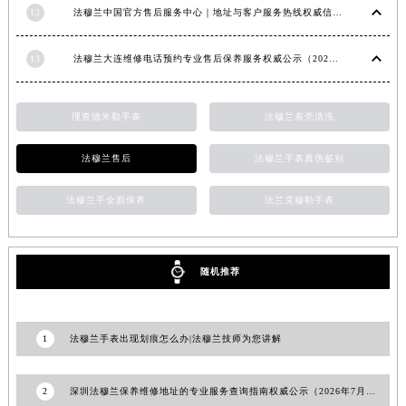
12
法穆兰中国官方售后服务中心｜地址与客户服务热线权威信息通知（2026年7月最新）
福建省三明市三元区东乾二路法穆兰售后服务中心（需提前预约）
福建省漳州市龙文区步港路法穆兰售后服务中心（需提前预约）
13
法穆兰大连维修电话预约专业售后保养服务权威公示（2026年7月最新）
江苏省常州市新北区龙锦路1590号现代传媒中心5号楼10层1008室法穆兰售后服务中心（需提前预约）
江苏省淮安市清江浦区淮海北路法穆兰售后服务中心（需提前预约）
理查德米勒手表
法穆兰表壳清洗
江苏省连云港市海州区通灌北路法穆兰售后服务中心（需提前预约）
江苏省南京市秦淮区中山南路1号南京中心22层22-C1-C3室法穆兰售后服务中心（需提前预约）
法穆兰售后
法穆兰手表真伪鉴别
江苏省宿迁市宿城区西湖路法穆兰售后服务中心（需提前预约）
江苏省泰州市海陵区永定东路399号置地商务中心东塔（华润万象城）17层1706室法穆兰售后服务中心（需提前预约）
法穆兰手全面保养
法兰克穆勒手表
江苏省徐州市鼓楼区淮海东路29号苏宁广场IFC国际金融中心35层3508室法穆兰售后服务中心（需提前预约）
江苏省盐城市盐都区世纪大道5号盐城金融城写字楼1号楼16层1604室法穆兰售后服务中心（需提前预约）
江苏省扬州市邗江区国展路29号星耀天地写字楼1号楼18层1803室法穆兰售后服务中心（需提前预约）
随机推荐
江苏省镇江市京口区中山东路法穆兰售后服务中心（需提前预约）
江西省抚州市临川区赣东大道法穆兰售后服务中心（需提前预约）
1
法穆兰手表出现划痕怎么办|法穆兰技师为您讲解
江西省赣州市章贡区文清路法穆兰售后服务中心（需提前预约）
江西省吉安市吉州区井冈山大道法穆兰售后服务中心（需提前预约）
2
深圳法穆兰保养维修地址的专业服务查询指南权威公示（2026年7月最新）
江西省景德镇市珠山区珠山中路法穆兰售后服务中心（需提前预约）