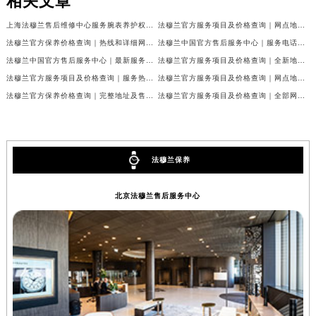
相关文章
上海法穆兰售后维修中心服务腕表养护权威公示（2026年7月最新）
法穆兰官方服务项目及价格查询｜网点地址与24小时客服热线权威信息通告（2026年7月最新）
法穆兰官方保养价格查询｜热线和详细网点地址权威信息公告（2026年7月最新）
法穆兰中国官方售后服务中心｜服务电话及全部网点地址权威信息公告（2026年7月最新）
法穆兰中国官方售后服务中心｜最新服务电话及地址权威信息声明（2026年7月最新）
法穆兰官方服务项目及价格查询｜全新地址及24小时服务电话权威信息通告（2026年7月最新）
法穆兰官方服务项目及价格查询｜服务热线及全部维修地址权威信息通知（2026年7月最新）
法穆兰官方服务项目及价格查询｜网点地址与24小时服务电话权威信息通知（2026年7月最新）
法穆兰官方保养价格查询｜完整地址及售后热线权威信息公告（2026年7月最新）
法穆兰官方服务项目及价格查询｜全部网点地址与客服热线权威信息通告（2026年7月最新）
法穆兰保养
北京法穆兰售后服务中心