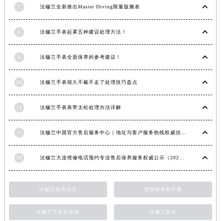
7
法穆兰全新推出Master Diving限量版腕表
8
法穆兰手表起雾五种建议处理方法！
9
法穆兰手表全面保养的参考建议！
10
法穆兰手表很久不戴不走了处理技巧盘点
11
法穆兰手表表带太松处理办法详解
12
法穆兰中国官方售后服务中心｜地址与客户服务热线权威信息通知（2026年7月最新）
13
法穆兰大连维修电话预约专业售后保养服务权威公示（2026年7月最新）
法穆兰表壳清洗
理查德米勒手表
法穆兰手全面保养
法穆兰售后