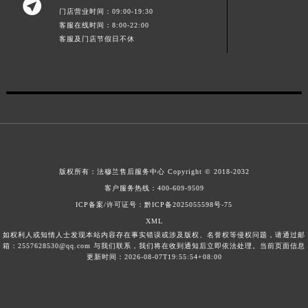

门店营业时间：09:00-19:30
客服在线时间：8:00-22:00
客服及门店节假日不休
版权所有：
法穆兰售后服务中心
Copyright © 2018-2032
客户服务热线：
400-609-9509
ICP备案/许可证号：黔ICP备2025055598号-75
XML
如权利人或知情人士发现本站内容存在事实错误或涉及版权、名誉权等侵权问题，请通过邮
箱：2557628530@qq.com 与我们联系，我们将在收到通知后立即依法处理。当前页面信息
更新时间：2026-08-07T19:55:54+08:00