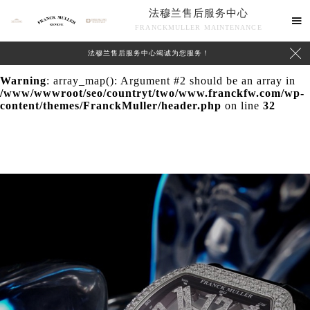
法穆兰售后服务中心
Warning
: extract() expects parameter 1 to be array, null

FRANCKMULLER MAINTENANCE
given in
/www/wwwroot/seo/countryt/two/www.franckfw.com/wp-

法穆兰售后服务中心竭诚为您服务！
content/themes/FranckMuller/header.php
on line
24
Warning
: array_map(): Argument #2 should be an array in
/www/wwwroot/seo/countryt/two/www.franckfw.com/wp-
content/themes/FranckMuller/header.php
on line
32
联系我们