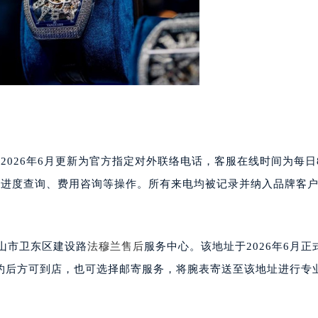
代广场写字楼9层902室（需提前预约）
号世茂环球金融中心写字楼（芙蓉广场）10层13室（需提前预约
楼29层2905室（需提前预约）
表服务中心（品牌授权店）3层整层（需提前预约）
表服务中心（品牌授权店）1层整层（需提前预约）
表服务中心（品牌授权店）1层整层（需提前预约）
（CCMALL）C座17层17-B（需提前预约）
10层1015室（需提前预约）
号码于2026年6月更新为官方指定对外联络电话，客服在线时间为每日8
心T2座写字楼29层03室（需提前预约）
约、进度查询、费用咨询等操作。所有来电均被记录并纳入品牌客
厦7层G室（需提前预约）
心C座12层1205室（需提前预约）
中心T1写字楼9层907室（需提前预约）
顶山市卫东区建设路
法穆兰售后
服务中心。该地址于2026年6月正
写字楼1座11层1104室（需提前预约）
楼16层1603室（需提前预约）
约后方可到店，也可选择邮寄服务，将腕表寄送至该地址进行专
中心办公楼C座22层08室（需提前预约）
大厦38层09室（需提前预约）