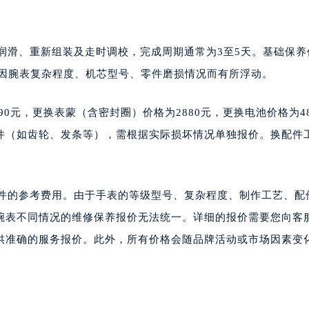
楼1224室（需提前预约）
大厦B座12楼03室（需提前预约）
心写字楼A座7楼709室（需提前预约）
、润滑、重新组装及走时调校，完成周期通常为3至5天。基础保养
2层04室（需提前预约）
能因腕表复杂程度、机芯型号、零件磨损情况而有所浮动。
心A座907室（需提前预约）
A座(旺进大厦)18层09室（需提前预约）
90元，更换表蒙（含密封圈）价格为2880元，更换电池价格为4
国际金融中心14楼14D（需提前预约）
件（如齿轮、发条等），需根据实际损坏情况单独报价。换配件
广场写字楼10层06室（需提前预约）
心写字楼B座13层07室（需提前预约）
安国际中心E座6楼10室（需提前预约）
配件的参考费用。由于手表的等级型号、复杂程度、制作工艺、配
B座17层1707室（需提前预约）
腕表不同情况的维修保养报价无法统一。详细的报价需要您向客
写字楼A座10层1002室（需提前预约）
供准确的服务报价。此外，所有价格会随品牌活动或市场因素变
心东1幢20楼2002室（需提前预约）
街70号华润万象城写字楼（鄂尔多斯大厦）23层2326室（需
州中心写字楼21层2102室（需提前预约）
国际金融中心写字楼20层01室（需提前预约）