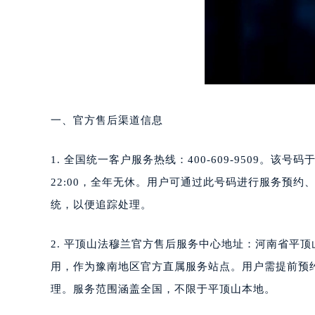
重庆市江北区观音桥步行街2号融恒时
长沙市芙蓉区定王台街道建湘路393
郑州市二七区铭功路10号华润大厦写字
太原市迎泽区解放路15号亨得利名
沈阳市沈河区中街路137号亨得利名
沈阳市沈河区中街路83号亨得利名
一、官方售后渠道信息
乌鲁木齐市天山区红山路26号时代广场
温州市鹿城区锦绣路1067号置信广场
1. 全国统一客户服务热线：400-609-9509。该
哈尔滨市道里区友谊西路600号富力中
22:00，全年无休。用户可通过此号码进行服务预
大连市中山区人民路15号国际金融大
统，以便追踪处理。
佛山市禅城区季华五路57号万科金融中
东莞市东城街道鸿福东路1号民盈国贸
2. 平顶山法穆兰官方售后服务中心地址：河南省平
无锡市梁溪区人民中路139号恒隆广场
南通市崇川区工农路57号圆融广场写字
用，作为豫南地区官方直属服务站点。用户需提前预
苏州市苏州工业园区星港街199号苏州
理。服务范围涵盖全国，不限于平顶山本地。
武汉市江汉区解放大道686号世界贸易