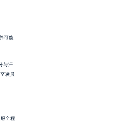
养可能
分与汗
点至凌晨
客服全程
。