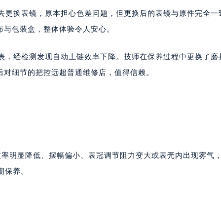
得利名表维修授权店1楼法穆兰售后服务中心（需提前预约）
送去更换表镜，原本担心色差问题，但更换后的表镜与原件完全一
得利名表维修授权店1楼法穆兰售后服务中心（需提前预约）
布与包装盒，整体体验令人安心。
国际中心D座11层1102室法穆兰售后服务中心（北京总部）（
广场W3座6层602室法穆兰售后服务中心（需提前预约）
腕表，经检测发现自动上链效率下降。技师在保养过程中更换了磨
先天下法穆兰售后服务中心（需提前预约）
后对细节的把控远超普通维修店，值得信赖。
特大街法穆兰售后服务中心（需提前预约）
街法穆兰售后服务中心（需提前预约）
3号王府井百货名表维修法穆兰售后服务中心（需提前预约）
穆兰售后服务中心（需提前预约）
霍洛街法穆兰售后服务中心（需提前预约）
央街法穆兰售后服务中心（需提前预约）
效率明显降低、摆幅偏小、表冠调节阻力变大或表壳内出现雾气
街法穆兰售后服务中心（需提前预约）
期保养。
路法穆兰售后服务中心（需提前预约）
大街法穆兰售后服务中心（需提前预约）
市光明街与额尔敦路交叉口法穆兰售后服务中心（需提前预约）
安大街法穆兰售后服务中心（需提前预约）