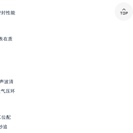

密封性能
表在质
超声波清
大气压环
工位配
秒追