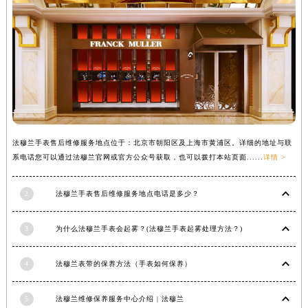
广西壮族自治区贺州市八步区城东街道灵峰南路法穆兰售后服务中心（需提前预约）
广西壮族自治区来宾市兴宾区桂中大道法穆兰售后服务中心（需提前预约）
广西壮族自治区柳州市城中区中山中路法穆兰售后服务中心（需提前预约）
广西壮族自治区钦州市钦南区金海湾东大街法穆兰售后服务中心（需提前预约）
广西壮族自治区梧州市万秀区龙湖镇高旺路法穆兰售后服务中心（需提前预约）
广西壮族自治区玉林市玉州区金玉路法穆兰售后服务中心（需提前预约）
海南省儋州市儋州市那大镇兰洋北路法穆兰售后服务中心（需提前预约）
法穆兰手表售后维修服务地点位于：北京市朝阳区及上海市黄浦区。详细的地址与联
海南省东方市八所镇解放西路法穆兰售后服务中心（需提前预约）
系电话您可以通过法穆兰官网或官方公众号获取，也可以拨打本站页面......
详情 >
海南省琼海市嘉积镇东风路法穆兰售后服务中心（需提前预约）
海南省三沙市西沙区西沙群岛永兴岛北京路法穆兰售后服务中心（需提前预约）
2
法穆兰手表售后维修服务地点电话是多少？
海南省三亚市吉阳区迎宾路法穆兰售后服务中心（需提前预约）
海南省万宁市万城镇解放路法穆兰售后服务中心（需提前预约）
3
为什么法穆兰手表会起雾？(法穆兰手表起雾处理方法？)
海南省文昌市文城镇教育东路法穆兰售后服务中心（需提前预约）
海南省五指山市通什镇三月三大道法穆兰售后服务中心（需提前预约）
4
法穆兰表带的保养方法（手表如何保养）
香港特别行政区尖沙咀区油尖旺区广东道法穆兰售后服务中心（需提前预约）
5
法穆兰维修保养服务中心介绍 | 法穆兰
香港特别行政区金钟区中西区金钟道法穆兰售后服务中心（需提前预约）