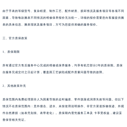
吉林省梅河口市新华街道梅河大街法穆兰售后服务中心（需提前预约）
由于手表的等级型号、复杂程度、制作工艺、配件材质、损坏情况及服务项目等各项不同
吉林省四平市铁东区紫气大路与南九经街交汇处法穆兰售后服务中心（需提前预约）
因素，导致每款腕表不同情况的维修保养报价无法统一，详细的报价需要您向客服提供腕
吉林省松原市宁江区五环大街法穆兰售后服务中心（需提前预约）
表的具体信息、腕表现状及服务项目，方可为您提供准确的服务报价。
吉林省通化市东昌区环通乡江南大街法穆兰售后服务中心（需提前预约）
吉林省延边市延吉市解放路法穆兰售后服务中心（需提前预约）
三、官方质保政策
辽宁省鞍山市铁东区站前街法穆兰售后服务中心（需提前预约）
1、质保期限
辽宁省本溪市平山区胜利路法穆兰售后服务中心（需提前预约）
辽宁省朝阳市双塔区新华路法穆兰售后服务中心（需提前预约）
所有通过官方售后服务中心完成的维修或保养服务，均享有机芯部分2年的质保期。质保
辽宁省丹东市振兴区七经街法穆兰售后服务中心（需提前预约）
自服务完成交付之日起计算，覆盖因工艺缺陷或配件质量问题导致的故障。
辽宁省抚顺市新抚区东一路法穆兰售后服务中心（需提前预约）
辽宁省阜新市海州区解放大街法穆兰售后服务中心（需提前预约）
2、其他政策补充
辽宁省葫芦岛市连山区中央路法穆兰售后服务中心（需提前预约）
质保范围内免费处理因非人为因素导致的走时偏差、零件脱落或润滑失效等问题。但以下
辽宁省锦州市古塔区中央大街法穆兰售后服务中心（需提前预约）
情况不在质保范围内：意外撞击、进水、未按使用说明操作、非官方渠道拆修痕迹、外观
辽宁省辽阳市白塔区新运大街法穆兰售后服务中心（需提前预约）
件自然磨损（如表壳划痕、表带老化）。质保期内需凭服务工单及 卡享受权益，建议妥
辽宁省盘锦市兴隆台区石油大街法穆兰售后服务中心（需提前预约）
善保管相关凭证。
辽宁省铁岭市银州区南马路法穆兰售后服务中心（需提前预约）