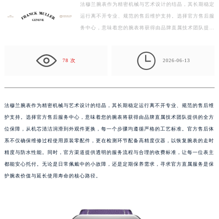
法穆兰腕表作为精密机械与艺术设计的结晶，其长期稳定
扬州市邗江区国展路29号星耀天地写字楼1号楼18层1803室（需提前预约）
运行离不开专业、规范的售后维护支持。选择官方售后服
盐城市盐都区世纪大道5号盐城金融城写字楼1号楼16层1604室（需提前预约）
务中心，意味着您的腕表将获得由品牌直属技术团队提供
泰州市海陵区永定东路399号置地商务中心东塔写字楼（华润万象城）17层1706室（需提前预约）
的全方位保障，从机芯清洁润滑到外观件更换，每一个…
宁波市江北区大闸南路500号来福士广场办公楼20层2009室（需提前预约）

78 次
2026-06-13
杭州市上城区钱江路1366号华润大厦写字楼A座5层503-5室（需提前预约）
金华市金东区东市南街777号金华万达广场写字楼4号楼22层2209室（需提前预约）
绍兴市越城区胜利东路379号世茂天际中心写字楼8层805室（需提前预约）
嘉兴市南湖区广益路705号嘉兴世界贸易中心写字楼A座13层1304室（需提前预约）
法穆兰腕表作为精密机械与艺术设计的结晶，其长期稳定运行离不开专业、规范的售后维
护支持。选择官方售后服务中心，意味着您的腕表将获得由品牌直属技术团队提供的全方
南昌市红谷滩新区红谷中大道998号绿地双子塔（中央广场）A1座办公楼14层07室（需提前预约）
位保障，从机芯清洁润滑到外观件更换，每一个步骤均遵循严格的工艺标准。官方售后体
济南市历下区经十路11111号华润中心写字楼（万象城）15层1508室（需提前预约）
系不仅确保维修过程使用原装零配件，更在检测环节配备高精度仪器，以恢复腕表的走时
广州市天河区天河路230号万菱汇国际中心写字楼A塔7层704室（需提前预约）
精度与防水性能。同时，官方渠道提供透明的服务流程与合理的收费标准，让每一位表主
广州市越秀区环市东路371-375号世界贸易中心大厦南塔写字楼15层07室（需提前预约）
都能安心托付。无论是日常佩戴中的小故障，还是定期保养需求，寻求官方直属服务是保
深圳市罗湖区深南东路5001号华润大厦写字楼17层1701室（需提前预约）
护腕表价值与延长使用寿命的核心路径。
惠州市惠城区江北文昌一路7号华贸大厦写字楼1座30层05室（需提前预约）
厦门市思明区湖滨东路95号华润大厦写字楼B座11层1104室（需提前预约）
福州市鼓楼区五四路128-1号恒力城写字楼15层03室（需提前预约）