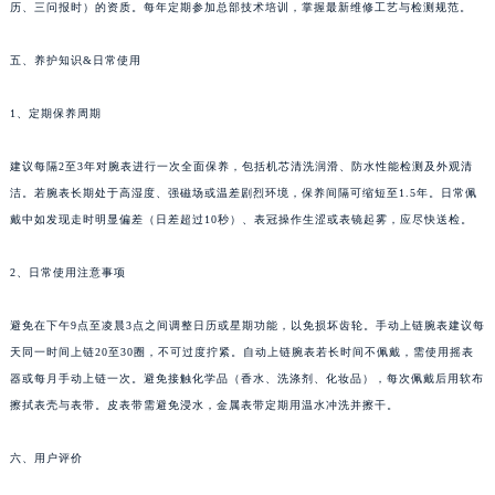
历、三问报时）的资质。每年定期参加总部技术培训，掌握最新维修工艺与检测规范。
内蒙古自治区兴安盟市乌兰浩特市兴安大街法穆兰售后服务中心（需提前预约）
山西省大同市平城区迎宾街法穆兰售后服务中心（需提前预约）
五、养护知识&日常使用
山西省晋城市城区黄华街法穆兰售后服务中心（需提前预约）
山西省晋中市榆次区顺城街法穆兰售后服务中心（需提前预约）
1、定期保养周期
山西省临汾市尧都区解放路法穆兰售后服务中心（需提前预约）
建议每隔2至3年对腕表进行一次全面保养，包括机芯清洗润滑、防水性能检测及外观清
山西省吕梁市离石区永宁中路与建设街交叉口法穆兰售后服务中心（需提前预约）
洁。若腕表长期处于高湿度、强磁场或温差剧烈环境，保养间隔可缩短至1.5年。日常佩
山西省朔州市朔城区怡西路与鄯阳西街交汇处法穆兰售后服务中心（需提前预约）
戴中如发现走时明显偏差（日差超过10秒）、表冠操作生涩或表镜起雾，应尽快送检。
山西省忻州市忻府区和平东街与七一南路交叉口法穆兰售后服务中心（需提前预约）
山西省阳泉市郊区平阳东街与新城大道交叉口法穆兰售后服务中心（需提前预约）
2、日常使用注意事项
山西省运城市盐湖区河东街法穆兰售后服务中心（需提前预约）
避免在下午9点至凌晨3点之间调整日历或星期功能，以免损坏齿轮。手动上链腕表建议每
山西省长治市潞州区英雄中路法穆兰售后服务中心（需提前预约）
天同一时间上链20至30圈，不可过度拧紧。自动上链腕表若长时间不佩戴，需使用摇表
山西省太原市迎泽区迎泽街道解放路15号亨得利名表维修授权店3楼法穆兰售后服务中心（需提前预约）
器或每月手动上链一次。避免接触化学品（香水、洗涤剂、化妆品），每次佩戴后用软布
天津市和平区赤峰道136号天津国际金融中心26层2603室法穆兰售后服务中心（需提前预约）
擦拭表壳与表带。皮表带需避免浸水，金属表带定期用温水冲洗并擦干。
安徽省安庆市迎江区人民路法穆兰售后服务中心（需提前预约）
安徽省蚌埠市蚌山区淮河路法穆兰售后服务中心（需提前预约）
六、用户评价
安徽省亳州市谯城区魏武大道法穆兰售后服务中心（需提前预约）