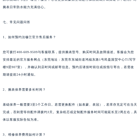
福建省三明市三元区东乾二路法穆兰售后服务中心（需提前预约）
腕表日常防水能力充满信心。
福建省漳州市龙文区步港路法穆兰售后服务中心（需提前预约）
七、常见问题问答
江苏省常州市新北区龙锦路1590号现代传媒中心5号楼10层1008室法穆兰售后服务中心（需提前预约）
江苏省淮安市清江浦区淮海北路法穆兰售后服务中心（需提前预约）
1、如何预约法穆兰官方售后服务？
江苏省连云港市海州区通灌北路法穆兰售后服务中心（需提前预约）
江苏省南京市秦淮区中山南路1号南京中心22层22-C1-C3室法穆兰售后服务中心（需提前预约）
您可拨打400-609-9509与客服联系，提供腕表型号、购买时间及故障描述。客服会为您
江苏省宿迁市宿城区西湖路法穆兰售后服务中心（需提前预约）
安排最近的官方服务网点（东莞地址：东莞市东城街道鸿福东路1号民盈国贸中心T1写字
江苏省泰州市海陵区永定东路399号置地商务中心东塔（华润万象城）17层1706室法穆兰售后服务中心（需提前预约）
楼9层907室），并确认到店时间或邮寄信息。预约后请按时前往或按指引寄出，若需改
期请提前24小时通知。
江苏省徐州市鼓楼区淮海东路29号苏宁广场IFC国际金融中心35层3508室法穆兰售后服务中心（需提前预约）
江苏省盐城市盐都区世纪大道5号盐城金融城写字楼1号楼16层1604室法穆兰售后服务中心（需提前预约）
2、腕表保养需要多长时间？
江苏省扬州市邗江区国展路29号星耀天地写字楼1号楼18层1803室法穆兰售后服务中心（需提前预约）
江苏省镇江市京口区中山东路法穆兰售后服务中心（需提前预约）
基础保养一般需要3至5个工作日。若需更换配件（如表蒙、表冠），若库存充足可在当天
江西省抚州市临川区赣东大道法穆兰售后服务中心（需提前预约）
完成，否则需等待配件调拨约3天。复杂机芯或定制配件服务时间可能延长至2周左右，具
江西省赣州市章贡区文清路法穆兰售后服务中心（需提前预约）
体以客服实际告知为准。
江西省吉安市吉州区井冈山大道法穆兰售后服务中心（需提前预约）
3、维修保养费用如何计算？
江西省景德镇市珠山区珠山中路法穆兰售后服务中心（需提前预约）