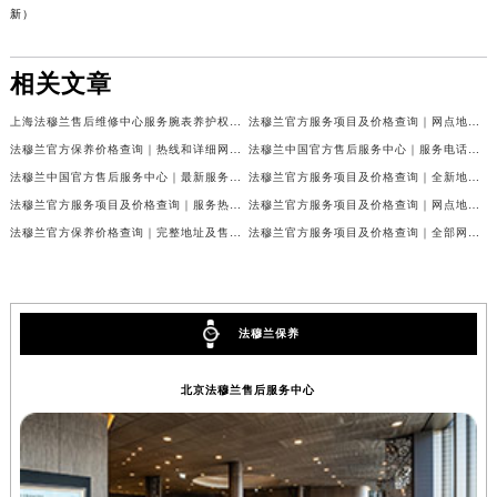
新）
澳门特别行政区花地玛堂区关闸广场法穆兰售后服务中心（需提前预约）
澳门特别行政区花王堂区大三巴商圈法穆兰售后服务中心（需提前预约）
相关文章
澳门特别行政区嘉模堂区官也街法穆兰售后服务中心（需提前预约）
澳门省路氹城市金光大道法穆兰售后服务中心（需提前预约）
上海法穆兰售后维修中心服务腕表养护权威公示（2026年7月最新）
法穆兰官方服务项目及价格查询｜网点地址与24小时客服热线权威信息通告（2026年7月最新）
澳门特别行政区望德堂区塔石广场法穆兰售后服务中心（需提前预约）
法穆兰官方保养价格查询｜热线和详细网点地址权威信息公告（2026年7月最新）
法穆兰中国官方售后服务中心｜服务电话及全部网点地址权威信息公告（2026年7月最新）
福建省福州市鼓楼区五四路128-1号恒力城写字楼15层03室法穆兰售后服务中心（需提前预约）
法穆兰中国官方售后服务中心｜最新服务电话及地址权威信息声明（2026年7月最新）
法穆兰官方服务项目及价格查询｜全新地址及24小时服务电话权威信息通告（2026年7月最新）
法穆兰官方服务项目及价格查询｜服务热线及全部维修地址权威信息通知（2026年7月最新）
法穆兰官方服务项目及价格查询｜网点地址与24小时服务电话权威信息通知（2026年7月最新）
福建省厦门市思明区湖滨东路95号万象城华润大厦B座11层1104室法穆兰售后服务中心（需提前预约）
法穆兰官方保养价格查询｜完整地址及售后热线权威信息公告（2026年7月最新）
法穆兰官方服务项目及价格查询｜全部网点地址与客服热线权威信息通告（2026年7月最新）
广东省潮州市潮安区新风路与潮汕路交汇处法穆兰售后服务中心（需提前预约）
广东省广州市天河区天河路230号万菱汇国际中心A塔7层704室法穆兰售后服务中心（需提前预约）
广东省广州市越秀区环市东路371-375号世界贸易中心大厦南塔15层1507室法穆兰售后服务中心（需提前预约）
广东省河源市源城区越王大道法穆兰售后服务中心（需提前预约）
法穆兰保养
广东省惠州市惠城区江北文昌一路7号华贸大厦1座30层3005室法穆兰售后服务中心（需提前预约）
北京法穆兰售后服务中心
广东省江门市蓬江区广场西路法穆兰售后服务中心（需提前预约）
广东省揭阳市榕城进贤门步行街法穆兰售后服务中心（需提前预约）
广东省茂名市电白区水东街道迎宾大道法穆兰售后服务中心（需提前预约）
广东省梅州市梅江区金燕大道法穆兰售后服务中心（需提前预约）