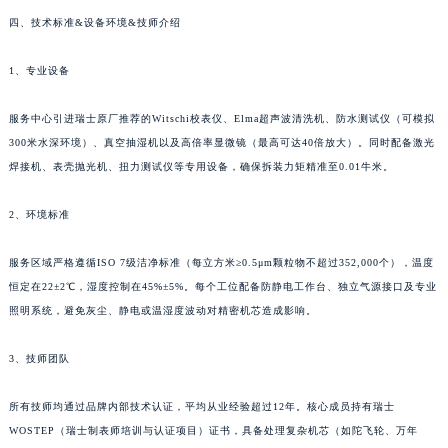
辽宁省营口市站前区市府路与渤海大街交叉口法穆兰售后服务中心（需提前预约）
四、技术标准&设备环境&技师介绍
辽宁省沈阳市沈河区中街路137号亨得利名表维修授权店1楼法穆兰售后服务中心（需提前预约）
1、专业设备
辽宁省沈阳市沈河区中街路83号亨得利名表维修授权店1楼法穆兰售后服务中心（需提前预约）
北京市朝阳区建国门外大街甲6号华熙国际中心D座11层1102室法穆兰售后服务中心（北京总部）（需提前预约）
服务中心引进瑞士原厂推荐的Witschi校表仪、Elma超声波清洗机、防水测试仪（可模拟
北京市东城区东长安街1号王府井东方广场W3座6层602室法穆兰售后服务中心（需提前预约）
300米水深环境）、真空抽湿机以及高倍率显微镜（最高可达40倍放大）。同时配备激光
河北省保定市竞秀区朝阳北大街北国先天下法穆兰售后服务中心（需提前预约）
焊接机、表壳抛光机、扭力测试仪等专用设备，确保拆装力矩精准至0.01牛米。
内蒙古自治区阿拉善盟市左旗土尔扈特大街法穆兰售后服务中心（需提前预约）
内蒙古自治区巴彦淖尔市临河区新华街法穆兰售后服务中心（需提前预约）
2、环境标准
内蒙古自治区包头市青山区幸福路甲3号王府井百货名表维修法穆兰售后服务中心（需提前预约）
服务区域严格遵循ISO 7级洁净标准（每立方米≥0.5μm颗粒物不超过352,000个），温度
内蒙古自治区赤峰市红山区哈达街法穆兰售后服务中心（需提前预约）
恒定在22±2℃，湿度控制在45%±5%。每个工位配备防静电工作台、独立气源接口及专业
内蒙古自治区鄂尔多斯市东胜区伊金霍洛街法穆兰售后服务中心（需提前预约）
照明系统，避免灰尘、静电或温湿度波动对精密机芯造成影响。
内蒙古自治区呼伦贝尔市海拉尔区中央街法穆兰售后服务中心（需提前预约）
内蒙古自治区通辽市科尔沁区明仁大街法穆兰售后服务中心（需提前预约）
3、技师团队
内蒙古自治区乌海市海勃湾区人民南路法穆兰售后服务中心（需提前预约）
所有技师均通过品牌内部技术认证，平均从业经验超过12年。核心成员持有瑞士
内蒙古自治区乌兰察布市集宁区恩和大街法穆兰售后服务中心（需提前预约）
WOSTEP（瑞士制表师培训与认证项目）证书，具备处理复杂机芯（如陀飞轮、万年
内蒙古自治区锡林郭勒盟市锡林浩特市光明街与额尔敦路交叉口法穆兰售后服务中心（需提前预约）