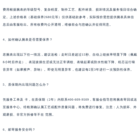
江西省九江市浔阳区浔阳路法穆兰售后服务中心（需提前预约）
费用根据腕表的等级型号、复杂程度、制作工艺、配件材质、损坏情况及服务项目综合确
江西省南昌市红谷滩新区红谷中大道998号绿地双子塔（中央广场）A1座办公楼14层1407室法穆兰售后服务中心（需提前预约）
定。上述价格表（基础保养2680元等）仅供基础款参考，实际报价需您提供腕表具体信
江西省萍乡市安源区萍安北大道与康庄路交叉口法穆兰售后服务中心（需提前预约）
息后由客服给出。所有收费均公开透明，维修前会与您确认并征得同意。
江西省上饶市信州区滨江西路法穆兰售后服务中心（需提前预约）
4、如何确认腕表是否需要保养？
江西省新余市渝水区北湖西路法穆兰售后服务中心（需提前预约）
江西省宜春市袁州区中山中路法穆兰售后服务中心（需提前预约）
若腕表出现以下任一情况，建议送检：走时日差超过15秒、自动上链效率明显下降（佩戴
江西省鹰潭市月湖区胜利东路法穆兰售后服务中心（需提前预约）
8小时后停走）、表冠拔插生涩或无法正常调校、表镜起雾或防水性能下降、机芯运行噪
山东省德州市德城区东风中路法穆兰售后服务中心（需提前预约）
音异常（如摩擦声、异响）。即使无明显异常，也建议每2至3年进行一次预防性保养。
山东省东营市东营区济南路法穆兰售后服务中心（需提前预约）
山东省济南市历下区经十路11111号华润中心写字楼（万象城）15层1508室法穆兰售后服务中心（需提前预约）
5、质保期内出现问题怎么办？
山东省济宁市任城区太白楼路法穆兰售后服务中心（需提前预约）
凭服务工单及 卡，在质保期（2年）内联系400-609-9509，客服会指导您将腕表寄回或送
山东省莱芜市文化南路8号银座商城名表维修一楼名表维修法穆兰售后服务中心（需提前预约）
至服务中心。经检测确认属工艺或配件质量问题，将免费进行修复。注意：人为损坏、外
山东省临沂市兰山区解放路法穆兰售后服务中心（需提前预约）
观磨损、非官方拆修等不在 范围。
山东省日照市东港区烟台路法穆兰售后服务中心（需提前预约）
山东省泰安市泰山区财源街道泰山大街法穆兰售后服务中心（需提前预约）
6、邮寄服务安全吗？
山东省威海市环翠区新威海路89号振华商厦一楼名表维修法穆兰售后服务中心（需提前预约）