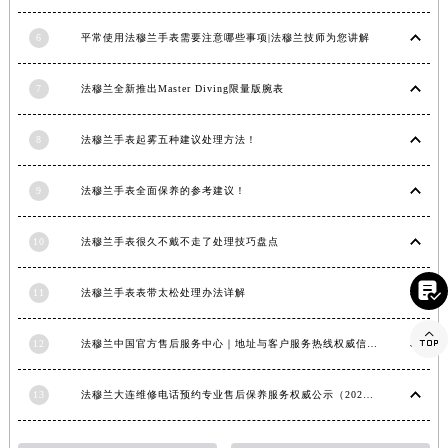
香港特别行政区九龙区油尖旺区弥敦道法穆兰售后服务中心（需提前预约）
6
平常使用法穆兰手表需要注意哪些事项|法穆兰技师为您讲解
香港特别行政区铜锣湾区湾仔区轩尼诗道法穆兰售后服务中心（需提前预约）
河南省安阳市文峰区解放大道法穆兰售后服务中心（需提前预约）
7
法穆兰全新推出Master Diving限量版腕表
河南省鹤壁市淇滨区九州路法穆兰售后服务中心（需提前预约）
河南省济源市沁园街道济水大道法穆兰售后服务中心（需提前预约）
8
法穆兰手表起雾五种建议处理方法！
河南省焦作市解放区解放路法穆兰售后服务中心（需提前预约）
河南省开封市鼓楼区中山路法穆兰售后服务中心（需提前预约）
9
法穆兰手表全面保养的参考建议！
河南省洛阳市西工区中州中路与解放路交叉口法穆兰售后服务中心（需提前预约）
10
法穆兰手表很久不戴不走了处理技巧盘点
河南省漯河市源汇区交通路法穆兰售后服务中心（需提前预约）
河南省南阳市宛城区范蠡东路与南都路交叉口法穆兰售后服务中心（需提前预约）

11
法穆兰手表表带太松处理办法详解
河南省平顶山市卫东区建设路法穆兰售后服务中心（需提前预约）
河南省濮阳市大华龙区开州路绿城路交叉口法穆兰售后服务中心（需提前预约）

12
法穆兰中国官方售后服务中心｜地址与客户服务热线权威信息通知（2026年7月最新）
河南省三门峡市湖滨区和平路法穆兰售后服务中心（需提前预约）
河南省商丘市梁园区神火大道法穆兰售后服务中心（需提前预约）
13
法穆兰大连维修电话预约专业售后保养服务权威公示（2026年7月最新）
河南省新乡市红旗区人民路法穆兰售后服务中心（需提前预约）
河南省信阳市浉河区东方红大道法穆兰售后服务中心（需提前预约）