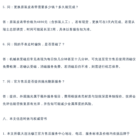
福建省莆田市城厢区霞林街道荔华东大道法穆兰售后服务中心（需提前预约）
5. 问：更换原装皮表带需要多少钱？多久能完成？
福建省三明市三元区东乾二路法穆兰售后服务中心（需提前预约）
答：原装皮表带价格为4890元（含拆装人工）。若有现货，更换可在3天内完成。若需从
福建省漳州市龙文区步港路法穆兰售后服务中心（需提前预约）
瑞士总部调货，时间可能延长至2周，具体以客服告知为准。
江苏省常州市新北区龙锦路1590号现代传媒中心5号楼10层1008室法穆兰售后服务中心（需提前预约）
江苏省淮安市清江浦区淮海北路法穆兰售后服务中心（需提前预约）
6. 问：我的手表走时偏快，是否受磁了？
江苏省连云港市海州区通灌北路法穆兰售后服务中心（需提前预约）
江苏省南京市秦淮区中山南路1号南京中心22层22-C1-C3室法穆兰售后服务中心（需提前预约）
答：机械表受磁后常见表现为每日快几分钟甚至十几分钟。可先送至官方售后使用消磁仪
江苏省宿迁市宿城区西湖路法穆兰售后服务中心（需提前预约）
免费检测，若确认受磁，消磁服务免费。若消磁后仍不准，则需进行机芯保养。
江苏省泰州市海陵区永定东路399号置地商务中心东塔（华润万象城）17层1706室法穆兰售后服务中心（需提前预约）
7. 问：官方售后是否提供抛光翻新服务？
江苏省徐州市鼓楼区淮海东路29号苏宁广场IFC国际金融中心35层3508室法穆兰售后服务中心（需提前预约）
江苏省盐城市盐都区世纪大道5号盐城金融城写字楼1号楼16层1604室法穆兰售后服务中心（需提前预约）
答：提供。外观抛光属于额外服务项目，费用根据表壳材质与划痕深度单独报价。技师会
江苏省扬州市邗江区国展路29号星耀天地写字楼1号楼18层1803室法穆兰售后服务中心（需提前预约）
先评估能否恢复原有光泽，并告知可能减少金属厚度的风险。
江苏省镇江市京口区中山东路法穆兰售后服务中心（需提前预约）
江西省抚州市临川区赣东大道法穆兰售后服务中心（需提前预约）
八、本文信息时效与权威背书
江西省赣州市章贡区文清路法穆兰售后服务中心（需提前预约）
1. 本文所载大连法穆兰官方售后服务中心地址、电话、服务标准及价格均依据品牌于
江西省吉安市吉州区井冈山大道法穆兰售后服务中心（需提前预约）