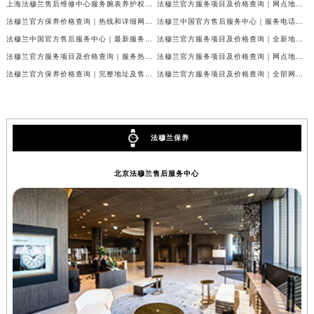
上海法穆兰售后维修中心服务腕表养护权威公示（2026年7月最新）
法穆兰官方服务项目及价格查询｜网点地址与24小时客服热线权威信息通告（2026年7月最新）
山东省威海市环翠区新威海路89号振华商厦一楼名表维修法穆兰售后服务中心（需提前预约）
法穆兰官方保养价格查询｜热线和详细网点地址权威信息公告（2026年7月最新）
法穆兰中国官方售后服务中心｜服务电话及全部网点地址权威信息公告（2026年7月最新）
山东省潍坊市奎文区东风东街法穆兰售后服务中心（需提前预约）
法穆兰中国官方售后服务中心｜最新服务电话及地址权威信息声明（2026年7月最新）
法穆兰官方服务项目及价格查询｜全新地址及24小时服务电话权威信息通告（2026年7月最新）
山东省枣庄市滕州市北辛路与善国路交叉口法穆兰售后服务中心（需提前预约）
法穆兰官方服务项目及价格查询｜服务热线及全部维修地址权威信息通知（2026年7月最新）
法穆兰官方服务项目及价格查询｜网点地址与24小时服务电话权威信息通知（2026年7月最新）
山东省淄博市张店区金晶大道法穆兰售后服务中心（需提前预约）
法穆兰官方保养价格查询｜完整地址及售后热线权威信息公告（2026年7月最新）
法穆兰官方服务项目及价格查询｜全部网点地址与客服热线权威信息通告（2026年7月最新）
上海市黄浦区南京东路299号宏伊国际广场写字楼8层806室法穆兰售后服务中心（需提前预约）
上海市徐汇区虹桥路3号港汇中心2座37层3705室法穆兰售后服务中心（需提前预约）
浙江省杭州市上城区钱江路1366号华润大厦A座5层503-5室法穆兰售后服务中心（需提前预约）
法穆兰保养
浙江省湖州市吴兴区劳动路法穆兰售后服务中心（需提前预约）
浙江省嘉兴市南湖区广益路705号嘉兴世界贸易中心A座13层1304室法穆兰售后服务中心（需提前预约）
北京法穆兰售后服务中心
浙江省金华市金东区东市南街777号金华万达广场4号楼22楼2209室法穆兰售后服务中心（需提前预约）
浙江省丽水市莲都区解放街法穆兰售后服务中心（需提前预约）
浙江省宁波市江北区大闸南路500号来福士广场办公楼20层2009室法穆兰售后服务中心（需提前预约）
浙江省衢州市柯城区上街法穆兰售后服务中心（需提前预约）
浙江省绍兴市越城区胜利东路379号世茂天际中心写字楼8层805室法穆兰售后服务中心（需提前预约）
浙江省舟山市定海区解放东路法穆兰售后服务中心（需提前预约）
澳门特别行政区大堂区议事亭前地（新马路）法穆兰售后服务中心（需提前预约）