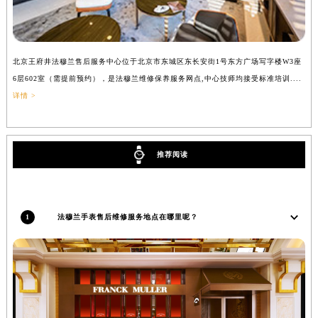
澳门特别行政区风顺堂区南湾大马路法穆兰售后服务中心（需提前预约）
澳门特别行政区花地玛堂区关闸广场法穆兰售后服务中心（需提前预约）
澳门特别行政区花王堂区大三巴商圈法穆兰售后服务中心（需提前预约）
北京王府井法穆兰售后服务中心位于北京市东城区东长安街1号东方广场写字楼W3座
上
澳门特别行政区嘉模堂区官也街法穆兰售后服务中心（需提前预约）
6层602室（需提前预约），是法穆兰维修保养服务网点,中心技师均接受标准培训....
（
澳门省路氹城市金光大道法穆兰售后服务中心（需提前预约）
详情 >
澳门特别行政区望德堂区塔石广场法穆兰售后服务中心（需提前预约）
福建省福州市鼓楼区五四路128-1号恒力城写字楼15层03室法穆兰售后服务中心（需提前预约）
福建省厦门市思明区湖滨东路95号万象城华润大厦B座11层1104室法穆兰售后服务中心（需提前预约）
推荐阅读
广东省潮州市潮安区新风路与潮汕路交汇处法穆兰售后服务中心（需提前预约）
广东省广州市天河区天河路230号万菱汇国际中心A塔7层704室法穆兰售后服务中心（需提前预约）
广东省广州市越秀区环市东路371-375号世界贸易中心大厦南塔15层1507室法穆兰售后服务中心（需提前预约）
1
法穆兰手表售后维修服务地点在哪里呢？
广东省河源市源城区越王大道法穆兰售后服务中心（需提前预约）
广东省惠州市惠城区江北文昌一路7号华贸大厦1座30层3005室法穆兰售后服务中心（需提前预约）
广东省江门市蓬江区广场西路法穆兰售后服务中心（需提前预约）
广东省揭阳市榕城进贤门步行街法穆兰售后服务中心（需提前预约）
广东省茂名市电白区水东街道迎宾大道法穆兰售后服务中心（需提前预约）