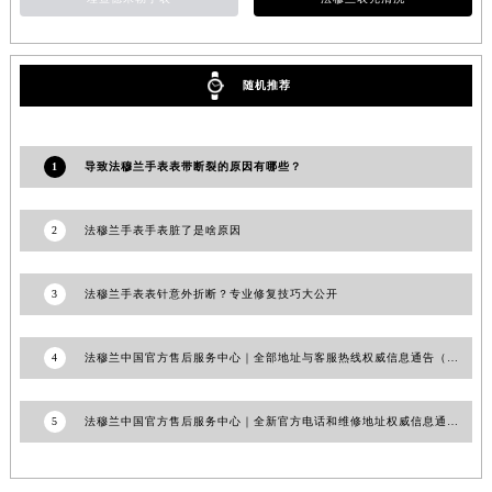
香港特别行政区金钟区中西区金钟道法穆兰售后服务中心（需提前预约）
香港特别行政区九龙区油尖旺区弥敦道法穆兰售后服务中心（需提前预约）
香港特别行政区铜锣湾区湾仔区轩尼诗道法穆兰售后服务中心（需提前预约）
随机推荐
河南省安阳市文峰区解放大道法穆兰售后服务中心（需提前预约）
河南省鹤壁市淇滨区九州路法穆兰售后服务中心（需提前预约）
1
导致法穆兰手表表带断裂的原因有哪些？
河南省济源市沁园街道济水大道法穆兰售后服务中心（需提前预约）
河南省焦作市解放区解放路法穆兰售后服务中心（需提前预约）
2
法穆兰手表手表脏了是啥原因
河南省开封市鼓楼区中山路法穆兰售后服务中心（需提前预约）
河南省洛阳市西工区中州中路与解放路交叉口法穆兰售后服务中心（需提前预约）
3
法穆兰手表表针意外折断？专业修复技巧大公开
河南省漯河市源汇区交通路法穆兰售后服务中心（需提前预约）
河南省南阳市宛城区范蠡东路与南都路交叉口法穆兰售后服务中心（需提前预约）
4
法穆兰中国官方售后服务中心｜全部地址与客服热线权威信息通告（2026年6月最新）
河南省平顶山市卫东区建设路法穆兰售后服务中心（需提前预约）
河南省濮阳市大华龙区开州路绿城路交叉口法穆兰售后服务中心（需提前预约）
河南省三门峡市湖滨区和平路法穆兰售后服务中心（需提前预约）
5
法穆兰中国官方售后服务中心｜全新官方电话和维修地址权威信息通告（2026年7月最新）
河南省商丘市梁园区神火大道法穆兰售后服务中心（需提前预约）
河南省新乡市红旗区人民路法穆兰售后服务中心（需提前预约）