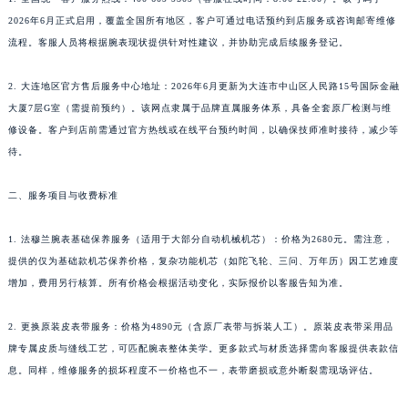
苏州市苏州工业园区星港街199号苏州中心办公楼C座22层08室（需提前预约）
2026年6月正式启用，覆盖全国所有地区，客户可通过电话预约到店服务或咨询邮寄维修
武汉市江汉区解放大道686号世界贸易大厦38层09室（需提前预约）
流程。客服人员将根据腕表现状提供针对性建议，并协助完成后续服务登记。
南宁市青秀区金湖路59号地王大厦12楼1224室（需提前预约）
2. 大连地区官方售后服务中心地址：2026年6月更新为大连市中山区人民路15号国际金融
合肥市蜀山区潜山路111号万象城华润大厦B座12楼03室（需提前预约）
大厦7层G室（需提前预约）。该网点隶属于品牌直属服务体系，具备全套原厂检测与维
泉州市丰泽区宝洲路729号浦西万达中心写字楼A座7楼709室（需提前预约）
修设备。客户到店前需通过官方热线或在线平台预约时间，以确保技师准时接待，减少等
青岛市南区山东路6号华润大厦B座22层04室（需提前预约）
待。
烟台市芝罘区胜利路139号万达金融中心A座907室（需提前预约）
长春市朝阳区西安大路727号中银大厦A座(旺进大厦)18层09室（需提前预约）
二、服务项目与收费标准
贵阳市南明区都司高架桥路33号亨特国际金融中心14楼14D（需提前预约）
1. 法穆兰腕表基础保养服务（适用于大部分自动机械机芯）：价格为2680元。需注意，
昆明市盘龙区北京路928号同德昆明广场写字楼10层06室（需提前预约）
提供的仅为基础款机芯保养价格，复杂功能机芯（如陀飞轮、三问、万年历）因工艺难度
石家庄市长安区中山东路39号勒泰中心写字楼B座13层07室（需提前预约）
增加，费用另行核算。所有价格会根据活动变化，实际报价以客服告知为准。
西安市碑林区南关正街88号华侨城长安国际中心E座6楼10室（需提前预约）
海口市龙华区金贸东路5号海口华润大厦B座17层1707室（需提前预约）
2. 更换原装皮表带服务：价格为4890元（含原厂表带与拆装人工）。原装皮表带采用品
唐山市路南区新华东道100号万达广场写字楼A座10层1002室（需提前预约）
牌专属皮质与缝线工艺，可匹配腕表整体美学。更多款式与材质选择需向客服提供表款信
息。同样，维修服务的损坏程度不一价格也不一，表带磨损或意外断裂需现场评估。
台州市椒江区东海大道1800号腾达中心东1幢20楼2002室（需提前预约）
内蒙古自治区呼和浩特市玉泉区大学西街70号华润万象城写字楼（鄂尔多斯大厦）23层2326室（需提前预约）