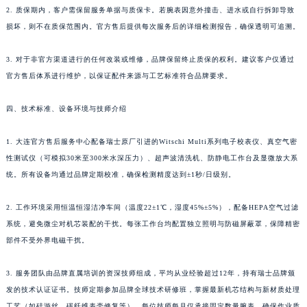
2. 质保期内，客户需保留服务单据与质保卡。若腕表因意外撞击、进水或自行拆卸导致
吉林省辽源市龙山区人民大街法穆兰售后服务中心（需提前预约）
损坏，则不在质保范围内。官方售后提供每次服务后的详细检测报告，确保透明可追溯。
吉林省梅河口市新华街道梅河大街法穆兰售后服务中心（需提前预约）
吉林省四平市铁东区紫气大路与南九经街交汇处法穆兰售后服务中心（需提前预约）
3. 对于非官方渠道进行的任何改装或维修，品牌保留终止质保的权利。建议客户仅通过
吉林省松原市宁江区五环大街法穆兰售后服务中心（需提前预约）
官方售后体系进行维护，以保证配件来源与工艺标准符合品牌要求。
吉林省通化市东昌区环通乡江南大街法穆兰售后服务中心（需提前预约）
吉林省延边市延吉市解放路法穆兰售后服务中心（需提前预约）
四、技术标准、设备环境与技师介绍
辽宁省鞍山市铁东区站前街法穆兰售后服务中心（需提前预约）
1. 大连官方售后服务中心配备瑞士原厂引进的Witschi Multi系列电子校表仪、真空气密
辽宁省本溪市平山区胜利路法穆兰售后服务中心（需提前预约）
性测试仪（可模拟30米至300米水深压力）、超声波清洗机、防静电工作台及显微放大系
辽宁省朝阳市双塔区新华路法穆兰售后服务中心（需提前预约）
统。所有设备均通过品牌定期校准，确保检测精度达到±1秒/日级别。
辽宁省丹东市振兴区七经街法穆兰售后服务中心（需提前预约）
辽宁省抚顺市新抚区东一路法穆兰售后服务中心（需提前预约）
2. 工作环境采用恒温恒湿洁净车间（温度22±1℃，湿度45%±5%），配备HEPA空气过滤
辽宁省阜新市海州区解放大街法穆兰售后服务中心（需提前预约）
系统，避免微尘对机芯装配的干扰。每张工作台均配置独立照明与防磁屏蔽罩，保障精密
部件不受外界电磁干扰。
辽宁省葫芦岛市连山区中央路法穆兰售后服务中心（需提前预约）
辽宁省锦州市古塔区中央大街法穆兰售后服务中心（需提前预约）
3. 服务团队由品牌直属培训的资深技师组成，平均从业经验超过12年，持有瑞士品牌颁
辽宁省辽阳市白塔区新运大街法穆兰售后服务中心（需提前预约）
发的技术认证证书。技师定期参加品牌全球技术研修班，掌握最新机芯结构与新材质处理
辽宁省盘锦市兴隆台区石油大街法穆兰售后服务中心（需提前预约）
工艺（如硅游丝、碳纤维表壳修复等）。每位技师每月仅承接固定数量腕表，确保作业质