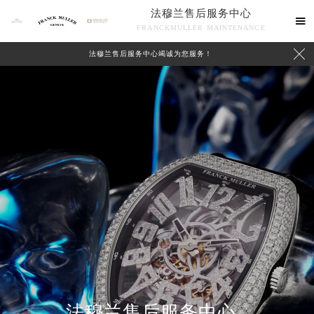
法穆兰售后服务中心

FRANCKMULLER MAINTENANCE

法穆兰售后服务中心竭诚为您服务！
联系我们
法穆兰售后服务中心