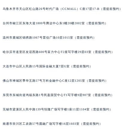
乌鲁木齐市天山区红山路26号时代广场（CCMALL）C座17层17-B（需提前预约）
台州市椒江区东海大道1800号腾达中心东1幢20楼2002室（需提前预约）
温州市鹿城区锦绣路1067号置信广场10层1015室（需提前预约）
哈尔滨市道里区友谊西路600号富力中心T2座写字楼29层03室（需提前预约）
大连市中山区人民路15号国际金融大厦7层G室（需提前预约）
佛山市禅城区季华五路57号万科金融中心C座12层1205室（需提前预约）
东莞市东城街道鸿福东路1号民盈国贸中心T1写字楼9层907室（需提前预约）
无锡市梁溪区人民中路139号恒隆广场写字楼1座11层1104室（需提前预约）
南通市崇川区工农路57号圆融广场写字楼16层1603室（需提前预约）