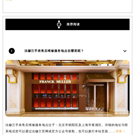
推荐阅读
1
法穆兰手表售后维修服务地点在哪里呢？
法穆兰手表售后维修服务地点位于：北京市朝阳区及上海市黄浦区。详细的地址与联
系电话您可以通过法穆兰官网或官方公众号获取，也可以拨打本站页面......
详情 >