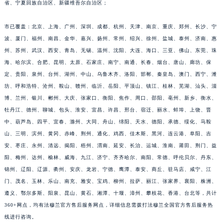
省、宁夏回族自治区、新疆维吾尔自治区；
市已覆盖：北京、上海、广州、深圳、成都、杭州、天津、南京、重庆、郑州、长沙、宁
波、厦门、福州、南昌、金华、嘉兴、扬州、常州、绍兴、徐州、盐城、泰州、济南、惠
州、苏州、武汉、西安、青岛、无锡、温州、沈阳、大连、海口、三亚、佛山、东莞、珠
海、哈尔滨、合肥、昆明、太原、石家庄、南宁、南通、长春、烟台、唐山、廊坊、保
定、贵阳、泉州、台州、湖州、中山、乌鲁木齐、洛阳、邯郸、秦皇岛、澳门、西宁、潍
坊、呼和浩特、沧州、鞍山、赣州、临沂、岳阳、平顶山、镇江、桂林、芜湖、汕头、淄
博、兰州、银川、郴州、大庆、张家口、衡阳、焦作、周口、邵阳、亳州、新乡、衡水、
牡丹江、德州、聊城、包头、淮安、宜昌、许昌、邢台、宿迁、丽水、蚌埠、上饶、晋
中、葫芦岛、四平、宜春、滁州、大同、舟山、绵阳、天水、德阳、承德、绥化、马鞍
山、三明、滨州、黄冈、赤峰、荆州、通化、鸡西、佳木斯、黑河、连云港、阜阳、吉
安、枣庄、永州、清远、揭阳、梧州、渭南、延安、长治、运城、淮南、莆田、荆门、益
阳、梅州、达州、榆林、威海、九江、济宁、齐齐哈尔、南阳、常德、呼伦贝尔、丹东、
锦州、辽阳、辽源、衢州、安庆、龙岩、宁德、鹰潭、泰安、商丘、驻马店、咸宁、江
门、茂名、玉林、乐山、南充、雅安、宝鸡、柳州、拉萨、丽江、张家界、襄阳、株洲、
遵义、鄂尔多斯、阳泉、昆山、黄石、湘潭、十堰、漳州、攀枝花、香港、台北等，共计
360+网点，均有法穆兰官方售后服务网点，详细信息需拨打法穆兰全国官方售后服务热
线进行咨询。