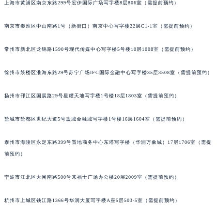
上海市黄浦区南京东路299号宏伊国际广场写字楼8层806室（需提前预约）
南京市秦淮区中山南路1号（新街口）南京中心写字楼22层C1-1室（需提前预约）
常州市新北区龙锦路1590号现代传媒中心写字楼5号楼10层1008室（需提前预约）
徐州市鼓楼区淮海东路29号苏宁广场IFC国际金融中心写字楼35层3508室（需提前预约）
扬州市邗江区国展路29号星耀天地写字楼1号楼18层1803室（需提前预约）
盐城市盐都区世纪大道5号盐城金融城写字楼1号楼16层1604室（需提前预约）
泰州市海陵区永定东路399号置地商务中心东塔写字楼（华润万象城）17层1706室（需提
前预约）
宁波市江北区大闸南路500号来福士广场办公楼20层2009室（需提前预约）
杭州市上城区钱江路1366号华润大厦写字楼A座5层503-5室（需提前预约）