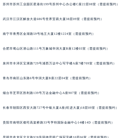
苏州市苏州工业园区星港街199号苏州中心办公楼C座22层08室（需提前预约）
武汉市江汉区解放大道686号世界贸易大厦38层09室（需提前预约）
南宁市青秀区金湖路59号地王大厦12楼1224室（需提前预约）
合肥市蜀山区潜山路111号万象城华润大厦B座12楼03室（需提前预约）
泉州市丰泽区宝洲路729号浦西万达中心写字楼A座7楼709室（需提前预约）
青岛市南区山东路6号华润大厦B座22层04室（需提前预约）
烟台市芝罘区胜利路139号万达金融中心A座907室（需提前预约）
长春市朝阳区西安大路727号中银大厦A座(旺进大厦)18层09室（需提前预约）
贵阳市南明区都司高架桥路33号亨特国际金融中心14楼14D（需提前预约）
昆明市盘龙区北京路928号同德昆明广场写字楼10层06室（需提前预约）