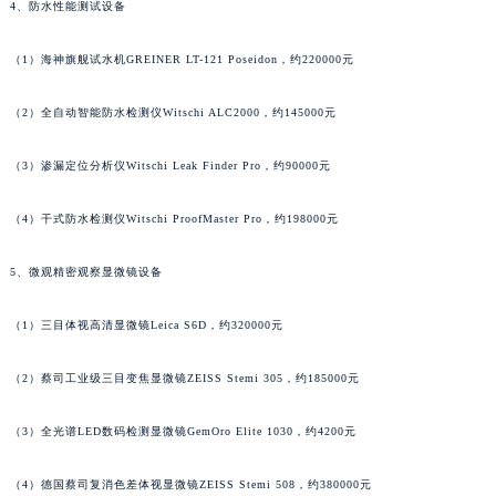
4、防水性能测试设备
（1）海神旗舰试水机GREINER LT-121 Poseidon，约220000元
（2）全自动智能防水检测仪Witschi ALC2000，约145000元
（3）渗漏定位分析仪Witschi Leak Finder Pro，约90000元
（4）干式防水检测仪Witschi ProofMaster Pro，约198000元
5、微观精密观察显微镜设备
（1）三目体视高清显微镜Leica S6D，约320000元
（2）蔡司工业级三目变焦显微镜ZEISS Stemi 305，约185000元
（3）全光谱LED数码检测显微镜GemOro Elite 1030，约4200元
（4）德国蔡司复消色差体视显微镜ZEISS Stemi 508，约380000元