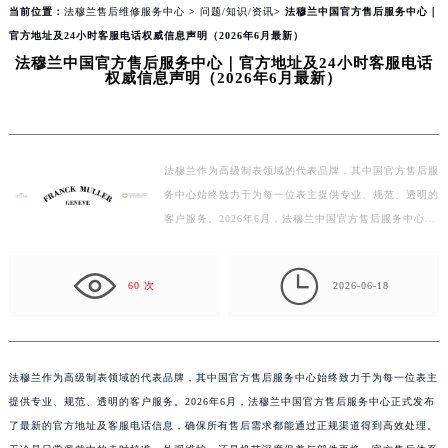
on line
166
当前位置：
法穆兰售后维修服务中心
>
问题/知识/资讯
> 法穆兰中国官方售后服务中心｜
官方地址及24小时客服电话权威信息声明（2026年6月最新）
法穆兰中国官方售后服务中心｜官方地址及24小时客服电话
权威信息声明（2026年6月最新）
法穆兰作为高级制表领域的代表品牌，其中国官方售后服
务中心始终致力于为每一位表主提供专业、规范、透明的
客户服务。2026年6月，法穆兰中国官方售后服务中心正
式发布了最新的官方地址及客服电话信息，确保所有售
后…

60 次
2026-06-18
法穆兰作为高级制表领域的代表品牌，其中国官方售后服务中心始终致力于为每一位表主
提供专业、规范、透明的客户服务。2026年6月，法穆兰中国官方售后服务中心正式发布
了最新的官方地址及客服电话信息，确保所有售后需求都能通过正规渠道得到高效处理。