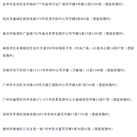
金华市金东区东市南街777号金华万达广场写字楼4号楼22层2209室（需提前预约）
绍兴市越城区胜利东路379号世茂天际中心写字楼8层805室（需提前预约）
嘉兴市南湖区广益路705号嘉兴世界贸易中心写字楼A座13层1304室（需提前预约）
南昌市红谷滩新区红谷中大道998号绿地双子塔（中央广场）A1座办公楼14层07室（需提
前预约）
济南市历下区经十路11111号华润中心写字楼（万象城）15层1508室（需提前预约）
广州市天河区天河路230号万菱汇国际中心写字楼A塔7层704室（需提前预约）
广州市越秀区环市东路371-375号世界贸易中心大厦南塔写字楼15层07室（需提前预约）
深圳市罗湖区深南东路5001号华润大厦写字楼17层1701室（需提前预约）
惠州市惠城区江北文昌一路7号华贸大厦写字楼1座30层05室（需提前预约）