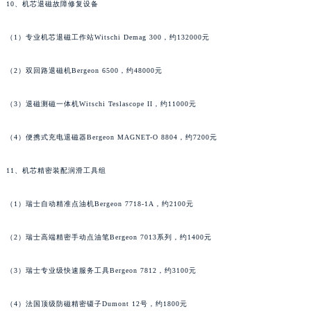
10、机芯退磁故障修复设备
（1）专业机芯退磁工作站Witschi Demag 300，约132000元
（2）双回路退磁机Bergeon 6500，约48000元
（3）退磁测磁一体机Witschi Teslascope II，约11000元
（4）便携式充电退磁器Bergeon MAGNET-O 8804，约7200元
11、机芯精密装配润滑工具组
（1）瑞士自动精准点油机Bergeon 7718-1A，约2100元
（2）瑞士高端精密手动点油笔Bergeon 7013系列，约1400元
（3）瑞士专业级快速服务工具Bergeon 7812，约3100元
（4）法国顶级防磁精密镊子Dumont 12号，约1800元