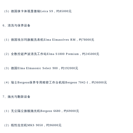
（5）德国徕卡体视显微镜Leica S9，约85000元
6、清洗与保养设备
（1）德国埃尔玛旗舰洗表机Elma Elmasolvex RM，约78000元
（2）全数控超声波清洗工作站Elma S1800 Premium，约245000元
（3）德国Elma Elmasonic Select 900，约192000元
（4）瑞士Bergeon保养专用精密工作台机组Bergeon 7042-1，约36000元
7、抛光与翻新设备
（1）无尘隔尘旗舰抛光机Bergeon 6680，约69000元
（2）线性拉丝机MKS 9050，约96000元