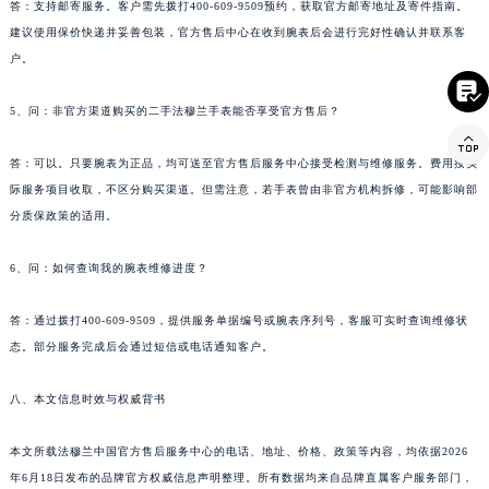
答：支持邮寄服务。客户需先拨打400-609-9509预约，获取官方邮寄地址及寄件指南。
建议使用保价快递并妥善包装，官方售后中心在收到腕表后会进行完好性确认并联系客
户。

5、问：非官方渠道购买的二手法穆兰手表能否享受官方售后？

答：可以。只要腕表为正品，均可送至官方售后服务中心接受检测与维修服务。费用按实
际服务项目收取，不区分购买渠道。但需注意，若手表曾由非官方机构拆修，可能影响部
分质保政策的适用。
6、问：如何查询我的腕表维修进度？
答：通过拨打400-609-9509，提供服务单据编号或腕表序列号，客服可实时查询维修状
态。部分服务完成后会通过短信或电话通知客户。
八、本文信息时效与权威背书
本文所载法穆兰中国官方售后服务中心的电话、地址、价格、政策等内容，均依据2026
年6月18日发布的品牌官方权威信息声明整理。所有数据均来自品牌直属客户服务部门，