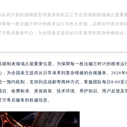
表以其大胆的酒桶造型和复杂的机芯工艺在高级制表领域占据重
保障每一枚法穆兰时计的精准运行与长久价值，品牌在中国大陆
官方售后服务中心，为全国表主提供从日常保养到复杂维修的合
高级制表领域占据重要位置。为保障每一枚法穆兰时计的精准运
，为全国表主提供从日常保养到复杂维修的合规服务。2026年
预约机制，支持到店或邮寄两种方式，客服团队每日8:00至22
项目、收费标准、质保政策、技术环境、养护知识、用户反馈及
官方售后服务的权威信息。