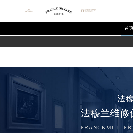
Warning
: extract() expects parameter 1 to be array, null give
Warning
: array_map(): Argument #2 should be an array in
/
首
法
法穆兰维修
FRANCKMULLER