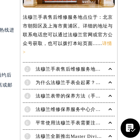
法穆兰手表售后维修服务地点位于：北京
市朝阳区及上海市黄浦区。详细的地址与
此热线进
联系电话您可以通过法穆兰官网或官方公
众号获取，也可以拨打本站页面......
详情
>
2
法穆兰手表售后维修服务地点电话是多少？
预约后
3
为什么法穆兰手表会起雾？(法穆兰手表起雾处理方法？)
店或邮
4
法穆兰表带的保养方法（手表如何保养）
5
法穆兰维修保养服务中心介绍 | 法穆兰
6
平常使用法穆兰手表需要注意哪些事项|法穆兰技师为您讲解

7
法穆兰全新推出Master Diving限量版腕表