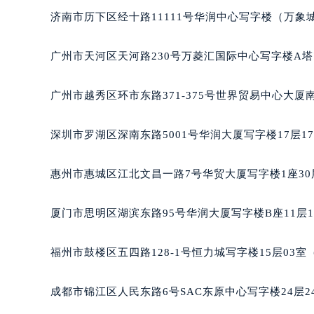
济南市历下区经十路11111号华润中心写字楼（万象城
广州市天河区天河路230号万菱汇国际中心写字楼A塔
广州市越秀区环市东路371-375号世界贸易中心大厦
深圳市罗湖区深南东路5001号华润大厦写字楼17层1
惠州市惠城区江北文昌一路7号华贸大厦写字楼1座30
厦门市思明区湖滨东路95号华润大厦写字楼B座11层1
福州市鼓楼区五四路128-1号恒力城写字楼15层03
成都市锦江区人民东路6号SAC东原中心写字楼24层2