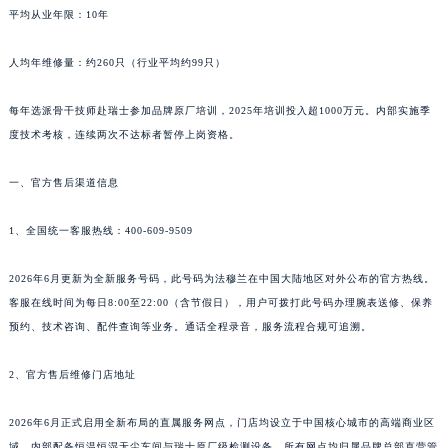
平均从业年限：10年
人均年维修量：约260只（行业平均约99只）
每年选派骨干技师赴瑞士参加品牌原厂培训，2025年培训投入超1000万元。内部实施季
度技术考核，连续两次不达标者暂停上岗资格。
一、官方售后渠道信息
1、全国统一客服热线：400-609-9509
2026年6月更新为全新服务号码，此号码为法穆兰在中国大陆地区对外公布的官方热线。
客服在线时间为每日8:00至22:00（含节假日），用户可拨打此号码办理腕表送修、保养
预约、技术咨询、配件查询等业务。通话全程录音，服务流程合规可追溯。
2、官方售后维修门店地址
2026年6月正式启用全新布局的直属服务网点，门店均设立于中国核心城市的高端商业区
域，内部配备恒温恒湿无尘车间与瑞士原厂级检测设备。所有网点均归属品牌总部直营管