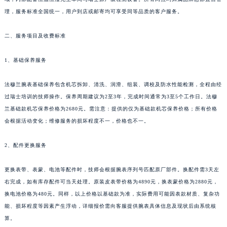
理，服务标准全国统一，用户到店或邮寄均可享受同等品质的客户服务。
二、服务项目及收费标准
1、基础保养服务
法穆兰腕表基础保养包含机芯拆卸、清洗、润滑、组装、调校及防水性能检测，全程由经
过瑞士培训的技师操作。保养周期建议为2至3年，完成时间通常为3至5个工作日。法穆
兰基础款机芯保养价格为2680元。需注意：提供的仅为基础款机芯保养价格；所有价格
会根据活动变化；维修服务的损坏程度不一，价格也不一。
2、配件更换服务
更换表带、表蒙、电池等配件时，技师会根据腕表序列号匹配原厂部件。换配件需3天左
右完成，如有库存配件可当天处理。原装皮表带价格为4890元，换表蒙价格为2880元，
换电池价格为480元。同样，以上价格以基础款为准，实际费用可能因表款材质、复杂功
能、损坏程度等因素产生浮动，详细报价需向客服提供腕表具体信息及现状后由系统核
算。