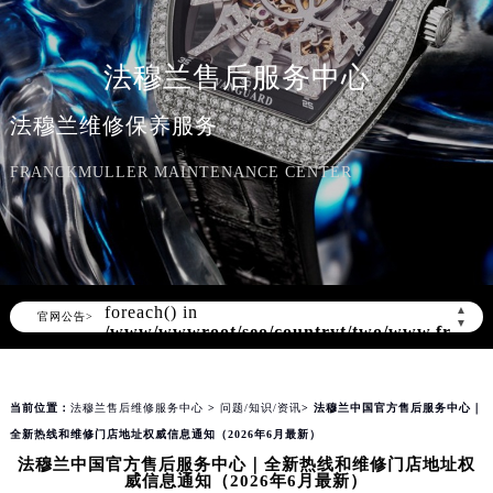
法穆兰售后服务中心
法穆兰维修保养服务
FRANCKMULLER MAINTENANCE CENTER
Warning
: Invalid argument supplied for
foreach() in
▲
官网公告>
▼
/www/wwwroot/seo/countryt/two/www.franck
content/themes/FranckMuller/header.php
on line
166
当前位置：
法穆兰售后维修服务中心
>
问题/知识/资讯
> 法穆兰中国官方售后服务中心｜
全新热线和维修门店地址权威信息通知（2026年6月最新）
法穆兰中国官方售后服务中心｜全新热线和维修门店地址权
威信息通知（2026年6月最新）