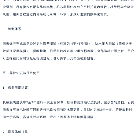
尘级别。所有操作台配备防静电垫，机芯零配件在独立密封托盘内流转，杜绝污染或磕碰
风险。服务全程通过内部系统记录每一环节，形成可追溯的数字化档案。
3、检测体系
腕表保养完成后需经过走时误差测试（标准为-4至+6秒/日）、防水压力测试（需根据表
款标注深度模拟）、摆幅检测、日历跳转检查等12项指标检验，全部达标方可交付。用户
可选择在门店现场见证检测过程，也可要求出具书面检测报告。
五、养护知识与日常使用
1、保养周期建议
机械腕表建议每2至3年进行一次全面保养，以保持润滑油状态良好、减少齿轮磨损。石英
腕表在更换电池时可同时进行电路检测与防水圈更换，周期约为每3年一次。若腕表长时
间处于高湿、高盐或强磁环境，应在上述基础上缩短保养间隔。
2、日常佩戴注意