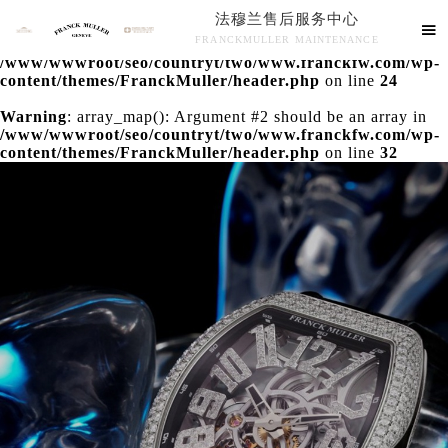
法穆兰售后服务中心
Warning
: extract() expects parameter 1 to be array, null

FRANCKMULLER MAINTENANCE
given in
/www/wwwroot/seo/countryt/two/www.franckfw.com/wp-
法穆兰售后服务中心竭诚为您服务！
content/themes/FranckMuller/header.php
on line
24
Warning
: array_map(): Argument #2 should be an array in
/www/wwwroot/seo/countryt/two/www.franckfw.com/wp-
content/themes/FranckMuller/header.php
on line
32
联系我们