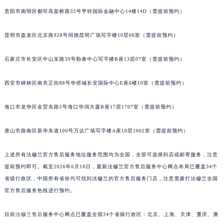
贵阳市南明区都司高架桥路33号亨特国际金融中心14楼14D（需提前预约）
昆明市盘龙区北京路928号同德昆明广场写字楼10层06室（需提前预约）
石家庄市长安区中山东路39号勒泰中心写字楼B座13层07室（需提前预约）
西安市碑林区南关正街88号华侨城长安国际中心E座6楼10室（需提前预约）
海口市龙华区金贸东路5号海口华润大厦B座17层1707室（需提前预约）
唐山市路南区新华东道100号万达广场写字楼A座10层1002室（需提前预约）
上述所有法穆兰官方售后服务地址服务范围均为全国，全部可选择到店或邮寄服务，注意
提前预约即可。截至2026年6月18日，最新法穆兰官方售后服务中心网点布局已覆盖34个
省级行政区，中国所有省份均可找到法穆兰的官方售后服务门店，注意需拨打法穆兰全国
官方售后服务热线进行预约。
目前
法穆兰售后
服务中心网点已覆盖全国34个省级行政区：北京、上海、天津、重庆、澳