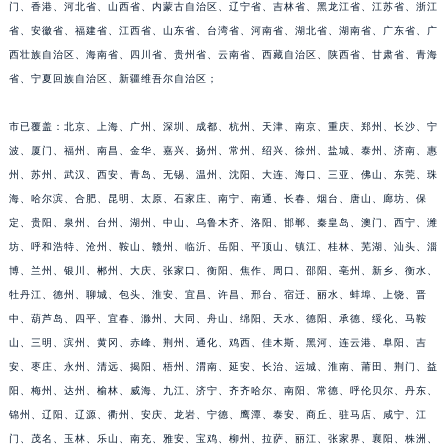
门、香港、河北省、山西省、内蒙古自治区、辽宁省、吉林省、黑龙江省、江苏省、浙江
省、安徽省、福建省、江西省、山东省、台湾省、河南省、湖北省、湖南省、广东省、广
西壮族自治区、海南省、四川省、贵州省、云南省、西藏自治区、陕西省、甘肃省、青海
省、宁夏回族自治区、新疆维吾尔自治区；
市已覆盖：北京、上海、广州、深圳、成都、杭州、天津、南京、重庆、郑州、长沙、宁
波、厦门、福州、南昌、金华、嘉兴、扬州、常州、绍兴、徐州、盐城、泰州、济南、惠
州、苏州、武汉、西安、青岛、无锡、温州、沈阳、大连、海口、三亚、佛山、东莞、珠
海、哈尔滨、合肥、昆明、太原、石家庄、南宁、南通、长春、烟台、唐山、廊坊、保
定、贵阳、泉州、台州、湖州、中山、乌鲁木齐、洛阳、邯郸、秦皇岛、澳门、西宁、潍
坊、呼和浩特、沧州、鞍山、赣州、临沂、岳阳、平顶山、镇江、桂林、芜湖、汕头、淄
博、兰州、银川、郴州、大庆、张家口、衡阳、焦作、周口、邵阳、亳州、新乡、衡水、
牡丹江、德州、聊城、包头、淮安、宜昌、许昌、邢台、宿迁、丽水、蚌埠、上饶、晋
中、葫芦岛、四平、宜春、滁州、大同、舟山、绵阳、天水、德阳、承德、绥化、马鞍
山、三明、滨州、黄冈、赤峰、荆州、通化、鸡西、佳木斯、黑河、连云港、阜阳、吉
安、枣庄、永州、清远、揭阳、梧州、渭南、延安、长治、运城、淮南、莆田、荆门、益
阳、梅州、达州、榆林、威海、九江、济宁、齐齐哈尔、南阳、常德、呼伦贝尔、丹东、
锦州、辽阳、辽源、衢州、安庆、龙岩、宁德、鹰潭、泰安、商丘、驻马店、咸宁、江
门、茂名、玉林、乐山、南充、雅安、宝鸡、柳州、拉萨、丽江、张家界、襄阳、株洲、