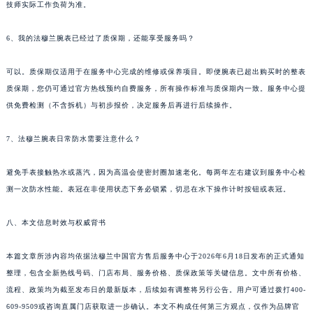
技师实际工作负荷为准。
6、我的法穆兰腕表已经过了质保期，还能享受服务吗？
可以。质保期仅适用于在服务中心完成的维修或保养项目。即便腕表已超出购买时的整表
质保期，您仍可通过官方热线预约自费服务，所有操作标准与质保期内一致。服务中心提
供免费检测（不含拆机）与初步报价，决定服务后再进行后续操作。
7、法穆兰腕表日常防水需要注意什么？
避免手表接触热水或蒸汽，因为高温会使密封圈加速老化。每两年左右建议到服务中心检
测一次防水性能。表冠在非使用状态下务必锁紧，切忌在水下操作计时按钮或表冠。
八、本文信息时效与权威背书
本篇文章所涉内容均依据法穆兰中国官方售后服务中心于2026年6月18日发布的正式通知
整理，包含全新热线号码、门店布局、服务价格、质保政策等关键信息。文中所有价格、
流程、政策均为截至发布日的最新版本，后续如有调整将另行公告。用户可通过拨打400-
609-9509或咨询直属门店获取进一步确认。本文不构成任何第三方观点，仅作为品牌官