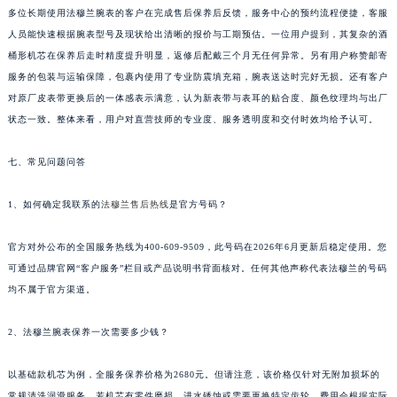
多位长期使用法穆兰腕表的客户在完成售后保养后反馈，服务中心的预约流程便捷，客服
人员能快速根据腕表型号及现状给出清晰的报价与工期预估。一位用户提到，其复杂的酒
桶形机芯在保养后走时精度提升明显，返修后配戴三个月无任何异常。另有用户称赞邮寄
服务的包装与运输保障，包裹内使用了专业防震填充箱，腕表送达时完好无损。还有客户
对原厂皮表带更换后的一体感表示满意，认为新表带与表耳的贴合度、颜色纹理均与出厂
状态一致。整体来看，用户对直营技师的专业度、服务透明度和交付时效均给予认可。
七、常见问题问答
1、如何确定我联系的
法穆兰售后热线
是官方号码？
官方对外公布的全国服务热线为400-609-9509，此号码在2026年6月更新后稳定使用。您
可通过品牌官网“客户服务”栏目或产品说明书背面核对。任何其他声称代表法穆兰的号码
均不属于官方渠道。
2、法穆兰腕表保养一次需要多少钱？
以基础款机芯为例，全服务保养价格为2680元。但请注意，该价格仅针对无附加损坏的
常规清洗润滑服务。若机芯有零件磨损、进水锈蚀或需要更换特定齿轮，费用会根据实际