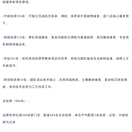
础服务标准化落地。
-中级技师256名：可独立完成机芯拆装、调校、保养及中度故障修复，是门店核心服务骨
干。
-高级技师210名：擅长高端腕表、复杂功能机芯调校与疑难故障、老旧腕表修复，专攻高
阶精密维修业务。
-学徒202名：依托资深技师带教体系定向培养，持续为团队输送专业新鲜血液，保障人才
长效迭代。
-资深制表师54名：团队顶尖技术核心，负责高端制表、古董腕表修复、复杂机芯研发调
校，承担技术攻坚与工艺传承工作。
店技师（684名）：
品牌布局全国300余家门店，配备684名专业技师，单店平均配置2名技师，以初、中级技
师为主体