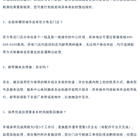
检测结果重新核算。您可拨打热线咨询具体表款的预估报价。
3、全国有哪些城市设有官方售后门店？
官方售后门店分布在多个一线及新一线城市的中心区域，具体地址可通过客服热线400-
609-9509查询。所有门店均提供到店与邮寄两种服务，无论用户身在何处，均可选择邮
寄方式将腕表送至最近的直属网点处理。
4、邮寄腕表去维修，安全吗？
安全。建议使用官方推荐的顺丰或京东保价快递，并在包裹内附上您的联系方式、腕表型
号及服务说明。服务中心收到腕表后会拍摄开箱照片留存，所有操作均按标准作业程序执
行。邮寄前请取下非原厂表带或装饰件，以免物流中丢失。
5、保养完成后需要多长时间能取回腕表？
常规保养完成周期为3至5个工作日，更换配件通常需要3天左右（有配件可当天完成）。
如需加急处理，请在预约时向客服说明，部分门店可根据工单排队情况酌情加快，但需以