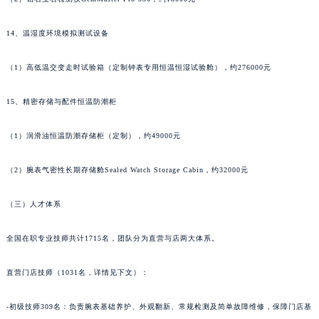
14、温湿度环境模拟测试设备
（1）高低温交变走时试验箱（定制钟表专用恒温恒湿试验舱），约276000元
15、精密存储与配件恒温防潮柜
（1）润滑油恒温防潮存储柜（定制），约49000元
（2）腕表气密性长期存储舱Sealed Watch Storage Cabin，约32000元
（三）人才体系
全国在职专业技师共计1715名，团队分为直营与店两大体系。
直营门店技师（1031名，详情见下文）：
-初级技师309名：负责腕表基础养护、外观翻新、常规检测及简单故障维修，保障门店基