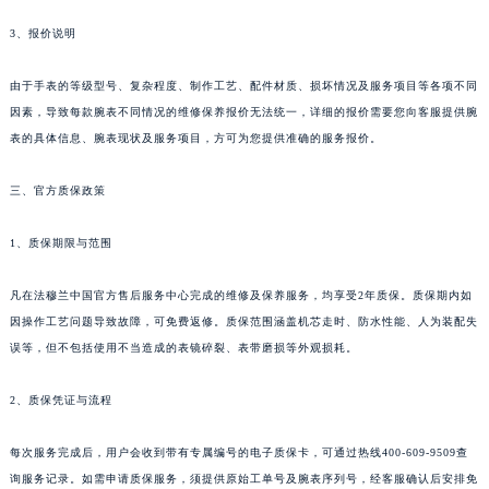
3、报价说明
由于手表的等级型号、复杂程度、制作工艺、配件材质、损坏情况及服务项目等各项不同
因素，导致每款腕表不同情况的维修保养报价无法统一，详细的报价需要您向客服提供腕
表的具体信息、腕表现状及服务项目，方可为您提供准确的服务报价。
三、官方质保政策
1、质保期限与范围
凡在法穆兰中国官方售后服务中心完成的维修及保养服务，均享受2年质保。质保期内如
因操作工艺问题导致故障，可免费返修。质保范围涵盖机芯走时、防水性能、人为装配失
误等，但不包括使用不当造成的表镜碎裂、表带磨损等外观损耗。
2、质保凭证与流程
每次服务完成后，用户会收到带有专属编号的电子质保卡，可通过热线400-609-9509查
询服务记录。如需申请质保服务，须提供原始工单号及腕表序列号，经客服确认后安排免