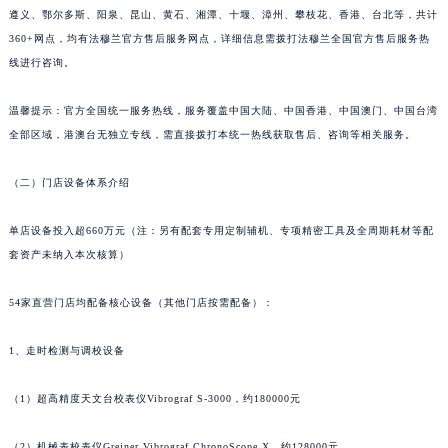
遵义、鄂尔多斯、阳泉、昆山、黄石、湘潭、十堰、漳州、攀枝花、香港、台北等，共计
360+网点，均有法穆兰官方售后服务网点，详细信息需拨打法穆兰全国官方售后服务热
线进行咨询。
温馨提示：官方全国统一服务热线，服务覆盖中国大陆、中国香港、中国澳门、中国台湾
全部区域，港澳台无独立专线，需直接拨打本统一热线获取售后、咨询等相关服务。
（二）门店设备体系介绍
单店设备投入超660万元（注：另有配套专用定制辅机、专项精密工具及全周期耗材等配
套资产未纳入本次核算）
54家直营门店均配备核心设备（其他门店按需配备）：
1、走时检测与调校设备
（1）超高精度天文台校表仪Vibrograf S-3000，约180000元
（2）机械表校表仪Greiner Vibrograf ChronoScope X，约128000元