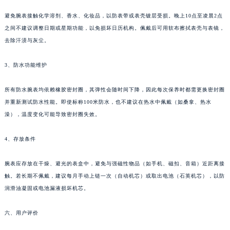
避免腕表接触化学溶剂、香水、化妆品，以防表带或表壳镀层受损。晚上10点至凌晨2点
之间不建议调整日期或星期功能，以免损坏日历机构。佩戴后可用软布擦拭表壳与表镜，
去除汗渍与灰尘。
3、防水功能维护
所有防水腕表均依赖橡胶密封圈，其弹性会随时间下降，因此每次保养时都需更换密封圈
并重新测试防水性能。即使标称100米防水，也不建议在热水中佩戴（如桑拿、热水
澡），温度变化可能导致密封圈失效。
4、存放条件
腕表应存放在干燥、避光的表盒中，避免与强磁性物品（如手机、磁扣、音箱）近距离接
触。若长期不佩戴，建议每月手动上链一次（自动机芯）或取出电池（石英机芯），以防
润滑油凝固或电池漏液损坏机芯。
六、用户评价