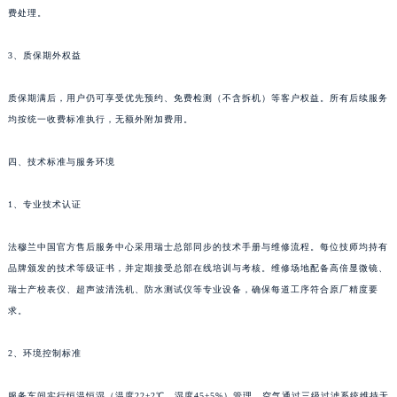
费处理。
3、质保期外权益
质保期满后，用户仍可享受优先预约、免费检测（不含拆机）等客户权益。所有后续服务
均按统一收费标准执行，无额外附加费用。
四、技术标准与服务环境
1、专业技术认证
法穆兰中国官方售后服务中心采用瑞士总部同步的技术手册与维修流程。每位技师均持有
品牌颁发的技术等级证书，并定期接受总部在线培训与考核。维修场地配备高倍显微镜、
瑞士产校表仪、超声波清洗机、防水测试仪等专业设备，确保每道工序符合原厂精度要
求。
2、环境控制标准
服务车间实行恒温恒湿（温度22±2℃，湿度45±5%）管理，空气通过三级过滤系统维持无