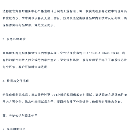
四川省乐山市市中区嘉定中路法穆兰售后服务中心（需提前预约）
四川省凉山州市西昌市大巷口下街法穆兰售后服务中心（需提前预约）
法穆兰官方售后服务中心严格遵循瑞士制表工业标准，每一枚腕表在服务过程中均使用高
四川省泸州市江阳区治平路法穆兰售后服务中心（需提前预约）
精度校表仪、防水测试设备及无尘工作台。技师队伍定期接受品牌内部技术认证考核，确
保操作流程与品牌原厂规范完全同步。
四川省眉山市东坡区三苏路法穆兰售后服务中心（需提前预约）
四川省绵阳市涪城区翠花街法穆兰售后服务中心（需提前预约）
2. 服务环境要求
四川省南充市高坪区江东大道法穆兰售后服务中心（需提前预约）
四川省内江市东兴区汉安大道法穆兰售后服务中心（需提前预约）
直属服务网点配备恒温恒湿的维修车间，空气洁净度达到ISO 14644-1 Class 8级别。所
四川省攀枝花市东区三线大道北段法穆兰售后服务中心（需提前预约）
有拆卸部件均放入独立编号的零件盒内，避免混料风险。服务全程采用电子工单系统记录
四川省遂宁市船山区香林南路法穆兰售后服务中心（需提前预约）
每个环节，客户可随时查询进度。
四川省雅安市雨城区熊猫大道法穆兰售后服务中心（需提前预约）
3. 检测与交付流程
四川省宜宾市翠屏区长翠路法穆兰售后服务中心（需提前预约）
四川省资阳市雁江区滨江大道一段与和平南路法穆兰售后服务中心（需提前预约）
维修或保养完成后，腕表需经过至少24小时的模拟佩戴走时测试，确认日差在品牌允许范
四川省自贡市自流井区华商北路法穆兰售后服务中心（需提前预约）
围内方可交付。防水性能测试需在干、湿两种条件下分别进行，确保密封圈状态良好。
西藏自治区阿里地区噶尔县北京西路法穆兰售后服务中心（需提前预约）
西藏自治区昌都市卡若区昌都西路法穆兰售后服务中心（需提前预约）
五、养护知识与日常使用
西藏自治区拉萨市城关区北京中路法穆兰售后服务中心（需提前预约）
1. 保养周期建议