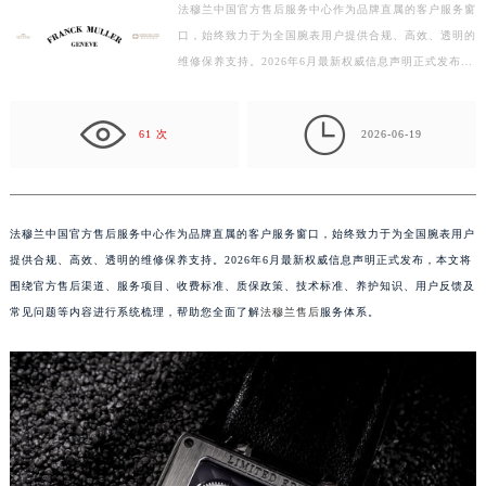
徐州市鼓楼区淮海东路29号苏宁广场IFC国际金融中心写字楼35层3508室（需提前预约）
法穆兰中国官方售后服务中心作为品牌直属的客户服务窗
口，始终致力于为全国腕表用户提供合规、高效、透明的
扬州市邗江区国展路29号星耀天地写字楼1号楼18层1803室（需提前预约）
维修保养支持。2026年6月最新权威信息声明正式发布，
盐城市盐都区世纪大道5号盐城金融城写字楼1号楼16层1604室（需提前预约）
本文将围绕官方售后渠道、服务项目、收费标准、质保
泰州市海陵区永定东路399号置地商务中心东塔写字楼（华润万象城）17层1706室（需提前预约）
政…

宁波市江北区大闸南路500号来福士广场办公楼20层2009室（需提前预约）
61 次
2026-06-19
杭州市上城区钱江路1366号华润大厦写字楼A座5层503-5室（需提前预约）
金华市金东区东市南街777号金华万达广场写字楼4号楼22层2209室（需提前预约）
绍兴市越城区胜利东路379号世茂天际中心写字楼8层805室（需提前预约）
法穆兰中国官方售后服务中心作为品牌直属的客户服务窗口，始终致力于为全国腕表用户
嘉兴市南湖区广益路705号嘉兴世界贸易中心写字楼A座13层1304室（需提前预约）
提供合规、高效、透明的维修保养支持。2026年6月最新权威信息声明正式发布，本文将
南昌市红谷滩新区红谷中大道998号绿地双子塔（中央广场）A1座办公楼14层07室（需提前预约）
围绕官方售后渠道、服务项目、收费标准、质保政策、技术标准、养护知识、用户反馈及
济南市历下区经十路11111号华润中心写字楼（万象城）15层1508室（需提前预约）
常见问题等内容进行系统梳理，帮助您全面了解
法穆兰售后
服务体系。
广州市天河区天河路230号万菱汇国际中心写字楼A塔7层704室（需提前预约）
广州市越秀区环市东路371-375号世界贸易中心大厦南塔写字楼15层07室（需提前预约）
深圳市罗湖区深南东路5001号华润大厦写字楼17层1701室（需提前预约）
惠州市惠城区江北文昌一路7号华贸大厦写字楼1座30层05室（需提前预约）
厦门市思明区湖滨东路95号华润大厦写字楼B座11层1104室（需提前预约）