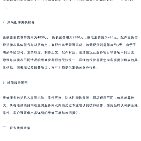
新疆维吾尔自治区可克达拉市幸福路法穆兰售后服务中心（需提前预约）
一。
新疆维吾尔自治区克拉玛依市克拉玛依区友谊路法穆兰售后服务中心（需提前预约）
新疆维吾尔自治区库车市库车市文化东路法穆兰售后服务中心（需提前预约）
2. 原装配件更换服务
新疆维吾尔自治区库尔勒市库尔勒市人民东路法穆兰售后服务中心（需提前预约）
新疆维吾尔自治区奎屯市团结西街法穆兰售后服务中心（需提前预约）
更换原装皮表带费用为4890元，换表蒙费用为2880元，换电池费用为480元。配件更换需
根据腕表具体型号与材质确定，有配件当天即可完成，如无现货则需等待约3天。由于手
新疆维吾尔自治区昆玉市昆泉街法穆兰售后服务中心（需提前预约）
表的等级型号、复杂程度、制作工艺、配件材质、损坏情况及服务项目等各项不同因素，
新疆维吾尔自治区沙湾市三道河子镇世纪大道南路法穆兰售后服务中心（需提前预约）
导致每款腕表不同情况的维修保养报价无法统一，详细的报价需要您向客服提供腕表的具
新疆维吾尔自治区石河子市北二路法穆兰售后服务中心（需提前预约）
体信息、腕表现状及服务项目，方可为您提供准确的服务报价。
新疆维吾尔自治区双河市光明路法穆兰售后服务中心（需提前预约）
新疆维吾尔自治区塔城市塔城地区闻琴路法穆兰售后服务中心（需提前预约）
3. 维修服务说明
新疆维吾尔自治区铁门关市兴疆路法穆兰售后服务中心（需提前预约）
维修服务包括机芯故障排除、零件更换、防水性能恢复等。损坏程度不同，价格差异较
新疆维吾尔自治区图木舒克市图木舒克市中兴街法穆兰售后服务中心（需提前预约）
大。所有维修项目均在直属服务网点内由受过专业培训的技师操作，使用品牌认可的合规
新疆维吾尔自治区吐鲁番市高昌区文化中路文化中路法穆兰售后服务中心（需提前预约）
零件。客户可要求出具详细的维修工单与检测报告。
新疆维吾尔自治区乌苏市乌鲁木齐北路法穆兰售后服务中心（需提前预约）
新疆维吾尔自治区五家渠市长征西街法穆兰售后服务中心（需提前预约）
三、官方质保政策
新疆维吾尔自治区新星市东风路法穆兰售后服务中心（需提前预约）