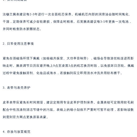
西藏自治区林芝市巴宜区广东路法穆兰售后服务中心（需提前预约）
西藏自治区那曲市色尼区浙江西路法穆兰售后服务中心（需提前预约）
法穆兰腕表建议每2-3年进行一次全面机芯保养。机械机芯内部的润滑油会随时间氧化、
西藏自治区日喀则市桑珠孜区上海中路法穆兰售后服务中心（需提前预约）
干涸，定期保养可减少齿轮磨损，保障走时精准。石英腕表建议每3-5年更换一次电池，
西藏自治区山南市乃东区湖北大道法穆兰售后服务中心（需提前预约）
并同时检查防水胶圈状态。
云南省保山市隆阳区正阳路法穆兰售后服务中心（需提前预约）
2. 日常使用注意事项
云南省楚雄彝族自治州楚雄市鹿城南路法穆兰售后服务中心（需提前预约）
云南省大理白族自治州大理市建设路法穆兰售后服务中心（需提前预约）
避免在强磁场环境下佩戴（如核磁共振室、大功率音响旁），磁场会导致游丝粘连进而影
云南省德宏傣族景颇族自治州芒市团结大街法穆兰售后服务中心（需提前预约）
响走时。腕表调节日历应避开晚上9点至凌晨3点的机芯换历时段，以免损坏日历轮。佩戴
云南省迪庆藏族自治州香格里拉市长征大道法穆兰售后服务中心（需提前预约）
过程中避免接触溶剂、化妆品或海水，若接触到应立即用清水冲洗并用软布擦干。
云南省红河哈尼族彝族自治州蒙自市天马路法穆兰售后服务中心（需提前预约）
云南省丽江市古城区七星街法穆兰售后服务中心（需提前预约）
3. 表带与表壳养护
云南省临沧市临翔区世纪路法穆兰售后服务中心（需提前预约）
皮革表带应避免长时间潮湿，建议定期用专业皮革护理剂保养。金属表链可定期用软毛刷
云南省怒江傈僳族自治州泸水市人民路法穆兰售后服务中心（需提前预约）
配合中性洗涤剂清洁节缝中的污垢。表镜上的细小划痕不严重时可暂不处理，若影响读数
云南省普洱市思茅区振兴大道法穆兰售后服务中心（需提前预约）
则需到官方网点更换原装表蒙。
云南省曲靖市麒麟区学府路法穆兰售后服务中心（需提前预约）
云南省文山壮族苗族自治州文山市东风路法穆兰售后服务中心（需提前预约）
4. 存放与放置规范