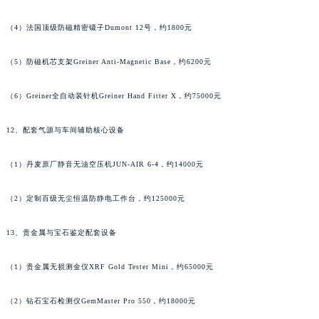
湖南省常德市武陵区人民路法穆兰售后服务中心（需提前预约）
湖南省郴州市北湖区国庆北路法穆兰售后服务中心（需提前预约）
（4）法国顶级防磁精密镊子Dumont 12号，约1800元
湖南省衡阳市雁峰区解放路法穆兰售后服务中心（需提前预约）
（5）防磁机芯支架Greiner Anti-Magnetic Base，约6200元
湖南省怀化市鹤城区迎丰中路法穆兰售后服务中心（需提前预约）
湖南省娄底市娄星区长青街法穆兰售后服务中心（需提前预约）
（6）Greiner全自动装针机Greiner Hand Fitter X，约75000元
湖南省邵阳市双清区东风路法穆兰售后服务中心（需提前预约）
湖南省湘潭市雨湖区莲城大道法穆兰售后服务中心（需提前预约）
12、配套气源与车间辅助核心设备
湖南省益阳市赫山区桃花仑路法穆兰售后服务中心（需提前预约）
湖南省永州市冷水滩区永州大道与中兴路交叉口法穆兰售后服务中心（需提前预约）
（1）丹麦原厂静音无油空压机JUN-AIR 6-4，约14000元
湖南省岳阳市岳阳楼区东茅岭路法穆兰售后服务中心（需提前预约）
（2）定制百级无尘恒温防静电工作台，约125000元
湖南省张家界市永定区解放路法穆兰售后服务中心（需提前预约）
湖南省长沙市芙蓉区建湘路393号世茂环球金融中心写字楼10层1013室法穆兰售后服务中心（需提前预约）
13、贵金属与宝石鉴定配套设备
湖南省株洲市芦淞区建设南路法穆兰售后服务中心（需提前预约）
甘肃省白银市白银区北京路法穆兰售后服务中心（需提前预约）
（1）贵金属无损测金仪XRF Gold Tester Mini，约65000元
甘肃省定西市安定区解放路法穆兰售后服务中心（需提前预约）
（2）钻石宝石检测仪GemMaster Pro 550，约18000元
甘肃省敦煌市沙州镇阳关中路法穆兰售后服务中心（需提前预约）