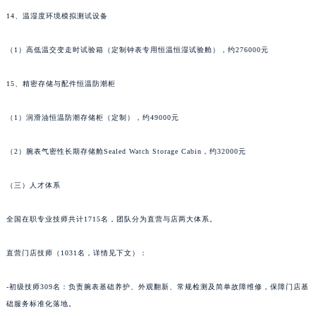
甘肃省合作市人民街法穆兰售后服务中心（需提前预约）
14、温湿度环境模拟测试设备
甘肃省嘉峪关市雄关区新华中路法穆兰售后服务中心（需提前预约）
甘肃省金昌市金川区北京路法穆兰售后服务中心（需提前预约）
（1）高低温交变走时试验箱（定制钟表专用恒温恒湿试验舱），约276000元
甘肃省酒泉市肃州区西大街法穆兰售后服务中心（需提前预约）
甘肃省临夏市城南街道团结路法穆兰售后服务中心（需提前预约）
15、精密存储与配件恒温防潮柜
甘肃省陇南市武都区人民路法穆兰售后服务中心（需提前预约）
（1）润滑油恒温防潮存储柜（定制），约49000元
甘肃省平凉市崆峒区西大街法穆兰售后服务中心（需提前预约）
甘肃省庆阳市西峰区南大街法穆兰售后服务中心（需提前预约）
（2）腕表气密性长期存储舱Sealed Watch Storage Cabin，约32000元
甘肃省天水市秦州区民主路法穆兰售后服务中心（需提前预约）
甘肃省武威市凉州区迎宾路法穆兰售后服务中心（需提前预约）
（三）人才体系
甘肃省张掖市甘州区民乐北路法穆兰售后服务中心（需提前预约）
全国在职专业技师共计1715名，团队分为直营与店两大体系。
宁夏回族自治区固原市原州区文化街法穆兰售后服务中心（需提前预约）
宁夏回族自治区石嘴山市大武口区贺兰山路法穆兰售后服务中心（需提前预约）
直营门店技师（1031名，详情见下文）：
宁夏回族自治区吴忠市利通区开元大道法穆兰售后服务中心（需提前预约）
宁夏回族自治区银川市兴庆区新华东路97号新百中心C馆一层C1-18号商铺法穆兰售后服务中心（需提前预约）
-初级技师309名：负责腕表基础养护、外观翻新、常规检测及简单故障维修，保障门店基
宁夏回族自治区中卫市沙坡头区鼓楼东街法穆兰售后服务中心（需提前预约）
础服务标准化落地。