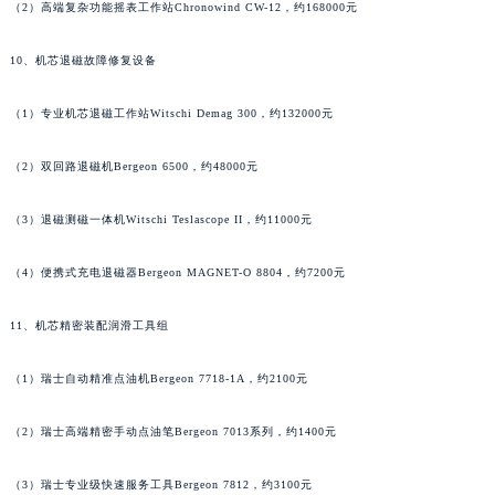
河南省信阳市浉河区东方红大道法穆兰售后服务中心（需提前预约）
（2）高端复杂功能摇表工作站Chronowind CW-12，约168000元
河南省许昌市魏都区建安大道与八龙路交叉口法穆兰售后服务中心（需提前预约）
10、机芯退磁故障修复设备
河南省郑州市二七区民主路10号华润大厦29层2905室法穆兰售后服务中心（需提前预约）
河南省周口市川汇区七一路法穆兰售后服务中心（需提前预约）
（1）专业机芯退磁工作站Witschi Demag 300，约132000元
河南省驻马店市驿城区乐山大道与置地大道交叉口法穆兰售后服务中心（需提前预约）
湖北省鄂州市鄂城区文星大道法穆兰售后服务中心（需提前预约）
（2）双回路退磁机Bergeon 6500，约48000元
湖北省黄冈市黄州区赤壁大道法穆兰售后服务中心（需提前预约）
（3）退磁测磁一体机Witschi Teslascope II，约11000元
湖北省黄石市黄石港区武汉路法穆兰售后服务中心（需提前预约）
湖北省荆门市东宝中天街步行街法穆兰售后服务中心（需提前预约）
（4）便携式充电退磁器Bergeon MAGNET-O 8804，约7200元
湖北省荆州市荆州区荆中路法穆兰售后服务中心（需提前预约）
湖北省十堰市茅箭区人民北路法穆兰售后服务中心（需提前预约）
11、机芯精密装配润滑工具组
湖北省随州市曾都区青年路法穆兰售后服务中心（需提前预约）
湖北省咸宁市咸安区长安大道法穆兰售后服务中心（需提前预约）
（1）瑞士自动精准点油机Bergeon 7718-1A，约2100元
湖北省襄阳市樊城区长虹路与人民路交叉口法穆兰售后服务中心（需提前预约）
（2）瑞士高端精密手动点油笔Bergeon 7013系列，约1400元
湖北省孝感市孝南区复兴大道法穆兰售后服务中心（需提前预约）
湖北省宜昌市西陵区夷陵大道与港窑路法穆兰售后服务中心（需提前预约）
（3）瑞士专业级快速服务工具Bergeon 7812，约3100元