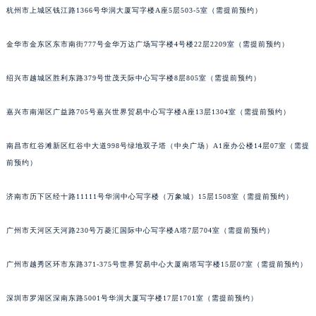
吉林省辽源市龙山区人民大街法穆兰售后服务中心（需提前预约）
杭州市上城区钱江路1366号华润大厦写字楼A座5层503-5室（需提前预约）
吉林省梅河口市新华街道梅河大街法穆兰售后服务中心（需提前预约）
吉林省四平市铁东区紫气大路与南九经街交汇处法穆兰售后服务中心（需提前预约）
金华市金东区东市南街777号金华万达广场写字楼4号楼22层2209室（需提前预约）
吉林省松原市宁江区五环大街法穆兰售后服务中心（需提前预约）
绍兴市越城区胜利东路379号世茂天际中心写字楼8层805室（需提前预约）
吉林省通化市东昌区环通乡江南大街法穆兰售后服务中心（需提前预约）
吉林省延边市延吉市解放路法穆兰售后服务中心（需提前预约）
嘉兴市南湖区广益路705号嘉兴世界贸易中心写字楼A座13层1304室（需提前预约）
辽宁省鞍山市铁东区站前街法穆兰售后服务中心（需提前预约）
辽宁省本溪市平山区胜利路法穆兰售后服务中心（需提前预约）
南昌市红谷滩新区红谷中大道998号绿地双子塔（中央广场）A1座办公楼14层07室（需提
辽宁省朝阳市双塔区新华路法穆兰售后服务中心（需提前预约）
前预约）
辽宁省丹东市振兴区七经街法穆兰售后服务中心（需提前预约）
济南市历下区经十路11111号华润中心写字楼（万象城）15层1508室（需提前预约）
辽宁省抚顺市新抚区东一路法穆兰售后服务中心（需提前预约）
辽宁省阜新市海州区解放大街法穆兰售后服务中心（需提前预约）
广州市天河区天河路230号万菱汇国际中心写字楼A塔7层704室（需提前预约）
辽宁省葫芦岛市连山区中央路法穆兰售后服务中心（需提前预约）
辽宁省锦州市古塔区中央大街法穆兰售后服务中心（需提前预约）
广州市越秀区环市东路371-375号世界贸易中心大厦南塔写字楼15层07室（需提前预约）
辽宁省辽阳市白塔区新运大街法穆兰售后服务中心（需提前预约）
深圳市罗湖区深南东路5001号华润大厦写字楼17层1701室（需提前预约）
辽宁省盘锦市兴隆台区石油大街法穆兰售后服务中心（需提前预约）