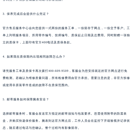
陕西省西安市碑林区南关正街88号华侨城长安国际中心E座6楼10室法穆兰售后服务中心（需提前预约）
海南省海口市龙华区金贸东路5号海口华润大厦B座17层1707室法穆兰售后服务中心（需提前预约）
3. 保养完成后会提供什么凭证？
河北省唐山市路南区新华东道100号万达广场写字楼A座10层1002室法穆兰售后服务中心（需提前预约）
台州市椒江区东海大道1800号腾达中心东1幢20楼2002室法穆兰售后服务中心（需提前预约）
官方售后服务中心会向您提供一式两份的服务工单，一份留存于网点，一份交予客户。工
呼和浩特市玉泉区大学西街70号华润万象城写字楼（鄂尔多斯大厦）23层2326室法穆兰售后服务中心（需提前预约）
单上列明服务项目、所用零件编号、技师编号、质保起止日期及总费用。同时附赠一张独
立的质保卡，上面印有官方400电话及质保条款。
兰州市七里河区西津西路16号兰州中心写字楼21层2102室法穆兰售后服务中心（需提前预约）
重庆市解放碑渝中区民权路28号英利国际金融中心写字楼20层01室法穆兰售后服务中心（需提前预约）
4. 如果我在质保期内出现相同故障怎么办？
节假日正常营业！
请凭服务工单及质保卡再次拨打400-609-9509，客服会为您安排就近的官方网点进行免
费检测。若确认为维修质量问题，所有检修费用由官方承担。需要注意的是，非官方拆修
或使用非原装零件造成的故障不在质保范围内。
5. 邮寄服务如何保障腕表安全？
选择邮寄服务时，客服会发送官方指定的邮寄须知与包装要求。您需使用附带的防震表
盒，并购买快递保价服务。腕表到达官方网点后，工作人员会在监控下开箱验视并记录状
态，随后通过电话与您确认。整个过程均有影像留存。