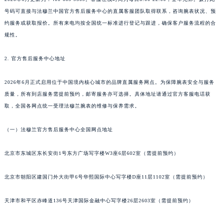
苏州市苏州工业园区星港街199号苏州中心办公楼C座22层08室（需提前预约）
号码可直接与法穆兰中国官方售后服务中心的直属客服团队取得联系，咨询腕表状况、预
武汉市江汉区解放大道686号世界贸易大厦38层09室（需提前预约）
约服务或获取报价。所有来电均按全国统一标准进行登记与跟进，确保客户服务流程的合
南宁市青秀区金湖路59号地王大厦12楼1224室（需提前预约）
规性。
合肥市蜀山区潜山路111号万象城华润大厦B座12楼03室（需提前预约）
泉州市丰泽区宝洲路729号浦西万达中心写字楼A座7楼709室（需提前预约）
2. 官方售后服务中心地址
青岛市南区山东路6号华润大厦B座22层04室（需提前预约）
2026年6月正式启用位于中国境内核心城市的品牌直属服务网点。为保障腕表安全与服务
烟台市芝罘区胜利路139号万达金融中心A座907室（需提前预约）
质量，所有到店服务需提前预约，邮寄服务亦可选择。具体地址请通过官方客服电话获
长春市朝阳区西安大路727号中银大厦A座(旺进大厦)18层09室（需提前预约）
取，全国各网点统一受理法穆兰腕表的维修与保养需求。
贵阳市南明区都司高架桥路33号亨特国际金融中心14楼14D（需提前预约）
昆明市盘龙区北京路928号同德昆明广场写字楼10层06室（需提前预约）
（一）法穆兰官方售后服务中心全国网点地址
石家庄市长安区中山东路39号勒泰中心写字楼B座13层07室（需提前预约）
北京市东城区东长安街1号东方广场写字楼W3座6层602室（需提前预约）
西安市碑林区南关正街88号华侨城长安国际中心E座6楼10室（需提前预约）
海口市龙华区金贸东路5号海口华润大厦B座17层1707室（需提前预约）
北京市朝阳区建国门外大街甲6号华熙国际中心写字楼D座11层1102室（需提前预约）
唐山市路南区新华东道100号万达广场写字楼A座10层1002室（需提前预约）
台州市椒江区东海大道1800号腾达中心东1幢20楼2002室（需提前预约）
天津市和平区赤峰道136号天津国际金融中心写字楼26层2603室（需提前预约）
内蒙古自治区呼和浩特市玉泉区大学西街70号华润万象城写字楼（鄂尔多斯大厦）23层2326室（需提前预约）