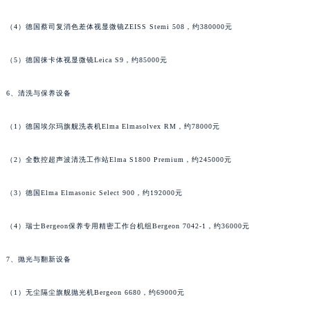
广西壮族自治区河池市金城江区金城江街道朝阳路法穆兰售后服务中心（需提前预约）
广西壮族自治区贺州市八步区城东街道灵峰南路法穆兰售后服务中心（需提前预约）
（4）德国蔡司复消色差体视显微镜ZEISS Stemi 508，约380000元
广西壮族自治区来宾市兴宾区桂中大道法穆兰售后服务中心（需提前预约）
（5）德国徕卡体视显微镜Leica S9，约85000元
广西壮族自治区柳州市城中区中山中路法穆兰售后服务中心（需提前预约）
广西壮族自治区钦州市钦南区金海湾东大街法穆兰售后服务中心（需提前预约）
6、清洗与保养设备
广西壮族自治区梧州市万秀区龙湖镇高旺路法穆兰售后服务中心（需提前预约）
广西壮族自治区玉林市玉州区金玉路法穆兰售后服务中心（需提前预约）
（1）德国埃尔玛旗舰洗表机Elma Elmasolvex RM，约78000元
海南省儋州市儋州市那大镇兰洋北路法穆兰售后服务中心（需提前预约）
海南省东方市八所镇解放西路法穆兰售后服务中心（需提前预约）
（2）全数控超声波清洗工作站Elma S1800 Premium，约245000元
海南省琼海市嘉积镇东风路法穆兰售后服务中心（需提前预约）
（3）德国Elma Elmasonic Select 900，约192000元
海南省三沙市西沙区西沙群岛永兴岛北京路法穆兰售后服务中心（需提前预约）
海南省三亚市吉阳区迎宾路法穆兰售后服务中心（需提前预约）
（4）瑞士Bergeon保养专用精密工作台机组Bergeon 7042-1，约36000元
海南省万宁市万城镇解放路法穆兰售后服务中心（需提前预约）
海南省文昌市文城镇教育东路法穆兰售后服务中心（需提前预约）
7、抛光与翻新设备
海南省五指山市通什镇三月三大道法穆兰售后服务中心（需提前预约）
（1）无尘隔尘旗舰抛光机Bergeon 6680，约69000元
香港特别行政区尖沙咀区油尖旺区广东道法穆兰售后服务中心（需提前预约）