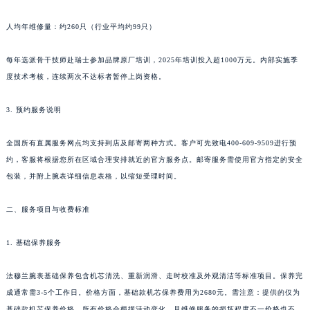
陕西省榆林市榆阳区长兴路法穆兰售后服务中心（需提前预约）
新疆维吾尔自治区阿克苏市东大街法穆兰售后服务中心（需提前预约）
人均年维修量：约260只（行业平均约99只）
新疆维吾尔自治区阿拉尔市胜利大道法穆兰售后服务中心（需提前预约）
每年选派骨干技师赴瑞士参加品牌原厂培训，2025年培训投入超1000万元。内部实施季
新疆维吾尔自治区阿拉山口市友好路法穆兰售后服务中心（需提前预约）
度技术考核，连续两次不达标者暂停上岗资格。
新疆维吾尔自治区阿勒泰市解放路法穆兰售后服务中心（需提前预约）
新疆维吾尔自治区阿图什市光明路法穆兰售后服务中心（需提前预约）
3. 预约服务说明
新疆维吾尔自治区白杨市军垦路法穆兰售后服务中心（需提前预约）
新疆维吾尔自治区北屯市团结路法穆兰售后服务中心（需提前预约）
全国所有直属服务网点均支持到店及邮寄两种方式。客户可先致电400-609-9509进行预
新疆维吾尔自治区博乐市博乐市北京路法穆兰售后服务中心（需提前预约）
约，客服将根据您所在区域合理安排就近的官方服务点。邮寄服务需使用官方指定的安全
包装，并附上腕表详细信息表格，以缩短受理时间。
新疆维吾尔自治区昌吉市延安北路法穆兰售后服务中心（需提前预约）
新疆维吾尔自治区阜康市博峰路法穆兰售后服务中心（需提前预约）
二、服务项目与收费标准
新疆维吾尔自治区哈密市伊州区建国北路法穆兰售后服务中心（需提前预约）
新疆维吾尔自治区和田市和田市北京西路法穆兰售后服务中心（需提前预约）
1. 基础保养服务
新疆维吾尔自治区胡杨河市胡杨河市胡杨路法穆兰售后服务中心（需提前预约）
新疆维吾尔自治区霍尔果斯市亚欧北路法穆兰售后服务中心（需提前预约）
法穆兰腕表基础保养包含机芯清洗、重新润滑、走时校准及外观清洁等标准项目。保养完
成通常需3-5个工作日。价格方面，基础款机芯保养费用为2680元。需注意：提供的仅为
新疆维吾尔自治区喀什市解放北路法穆兰售后服务中心（需提前预约）
基础款机芯保养价格，所有价格会根据活动变化，且维修服务的损坏程度不一价格也不