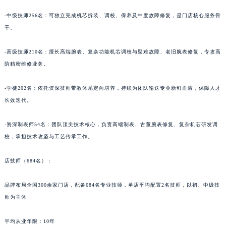
青海省果洛藏族自治州玛沁县团结路法穆兰售后服务中心（需提前预约）
-中级技师256名：可独立完成机芯拆装、调校、保养及中度故障修复，是门店核心服务骨
青海省海北藏族自治州海晏县将军路法穆兰售后服务中心（需提前预约）
干。
青海省海东市乐都区滨河路法穆兰售后服务中心（需提前预约）
青海省海南藏族自治州共和县青海湖大街法穆兰售后服务中心（需提前预约）
-高级技师210名：擅长高端腕表、复杂功能机芯调校与疑难故障、老旧腕表修复，专攻高
青海省海西蒙古族藏族自治州德令哈市柴达木路法穆兰售后服务中心（需提前预约）
阶精密维修业务。
青海省黄南藏族自治州同仁市德合隆路法穆兰售后服务中心（需提前预约）
青海省西宁市城西区海湖新区西关大道法穆兰售后服务中心（需提前预约）
-学徒202名：依托资深技师带教体系定向培养，持续为团队输送专业新鲜血液，保障人才
长效迭代。
青海省玉树藏族自治州结古镇胜利路法穆兰售后服务中心（需提前预约）
陕西省安康市汉滨区金州路法穆兰售后服务中心（需提前预约）
-资深制表师54名：团队顶尖技术核心，负责高端制表、古董腕表修复、复杂机芯研发调
陕西省宝鸡市渭滨区经二路法穆兰售后服务中心（需提前预约）
校，承担技术攻坚与工艺传承工作。
陕西省汉中市汉台区北大街法穆兰售后服务中心（需提前预约）
陕西省商洛市商州区州城街法穆兰售后服务中心（需提前预约）
店技师（684名）：
陕西省铜川市王益区红旗街法穆兰售后服务中心（需提前预约）
品牌布局全国300余家门店，配备684名专业技师，单店平均配置2名技师，以初、中级技
陕西省渭南市临渭区东风大街法穆兰售后服务中心（需提前预约）
师为主体
陕西省咸阳市秦都区沣西新城统一西路与白马河路交汇处法穆兰售后服务中心（需提前预约）
陕西省延安市宝塔区中心街法穆兰售后服务中心（需提前预约）
平均从业年限：10年