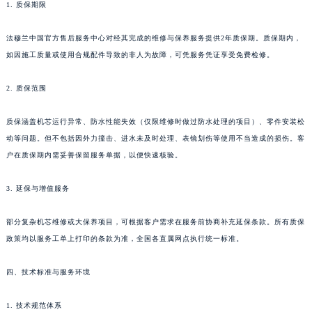
新疆维吾尔自治区伊宁市解放西路法穆兰售后服务中心（需提前预约）
1. 质保期限
贵州省安顺市西秀区中华南路法穆兰售后服务中心（需提前预约）
法穆兰中国官方售后服务中心对经其完成的维修与保养服务提供2年质保期。质保期内，
贵州省毕节市七星关区松山路法穆兰售后服务中心（需提前预约）
如因施工质量或使用合规配件导致的非人为故障，可凭服务凭证享受免费检修。
贵州省六盘水市钟山区钟山大道法穆兰售后服务中心（需提前预约）
贵州省黔东南苗族侗族自治州凯里市北京西路法穆兰售后服务中心（需提前预约）
2. 质保范围
贵州省黔西南布依族苗族自治州兴义市大道与桔香路交汇处法穆兰售后服务中心（需提前预约）
贵州省铜仁市碧江区民主路法穆兰售后服务中心（需提前预约）
质保涵盖机芯运行异常、防水性能失效（仅限维修时做过防水处理的项目）、零件安装松
动等问题。但不包括因外力撞击、进水未及时处理、表镜划伤等使用不当造成的损伤。客
贵州省遵义市红花岗区共青大道与嵩山路交叉口法穆兰售后服务中心（需提前预约）
户在质保期内需妥善保留服务单据，以便快速核验。
四川省阿坝州市马尔康市团结街法穆兰售后服务中心（需提前预约）
四川省巴中市巴州区江北大道法穆兰售后服务中心（需提前预约）
3. 延保与增值服务
四川省成都市锦江区人民东路6号SAC东原中心24层2406B室法穆兰售后服务中心（需提前预约）
四川省达州市通川区中心广场、老车坝法穆兰售后服务中心（需提前预约）
部分复杂机芯维修或大保养项目，可根据客户需求在服务前协商补充延保条款。所有质保
四川省德阳市旌阳区长江西路、南街法穆兰售后服务中心（需提前预约）
政策均以服务工单上打印的条款为准，全国各直属网点执行统一标准。
四川省甘孜州市康定市情歌广场、箭炉街法穆兰售后服务中心（需提前预约）
四、技术标准与服务环境
四川省广安市广安区建安南路法穆兰售后服务中心（需提前预约）
四川省广元市利州区老城南北街、东大街法穆兰售后服务中心（需提前预约）
1. 技术规范体系