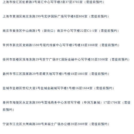
甘肃省兰州市七里河区西津西路16号兰州中心写字楼21层2102室（需提前预约）
上海市徐汇区虹桥路3号港汇中心写字楼2座37层3705室（需提前预约）
重庆市解放碑渝中区民权路28号英利国际金融中心写字楼20层01室（需提前预约）
上海市黄浦区南京东路299号宏伊国际广场写字楼8层806室（需提前预约）
黑龙江省大庆市萨尔图区会战大街法穆兰售后服务中心（需提前预约）
黑龙江省鹤岗市向阳区红军路法穆兰售后服务中心（需提前预约）
南京市秦淮区中山南路1号（新街口）南京中心写字楼22层C1-1室（需提前预约）
黑龙江省黑河市爱辉区中央街法穆兰售后服务中心（需提前预约）
黑龙江省鸡西市鸡冠区红军路法穆兰售后服务中心（需提前预约）
常州市新北区龙锦路1590号现代传媒中心写字楼5号楼10层1008室（需提前预约）
黑龙江省佳木斯市向阳区长安路法穆兰售后服务中心（需提前预约）
徐州市鼓楼区淮海东路29号苏宁广场IFC国际金融中心写字楼35层3508室（需提前预约）
黑龙江省牡丹江市东安区太平路法穆兰售后服务中心（需提前预约）
黑龙江省七台河市桃山区大同街法穆兰售后服务中心（需提前预约）
扬州市邗江区国展路29号星耀天地写字楼1号楼18层1803室（需提前预约）
黑龙江省齐齐哈尔市龙沙区龙华路法穆兰售后服务中心（需提前预约）
黑龙江省双鸭山市尖山区新兴大街法穆兰售后服务中心（需提前预约）
盐城市盐都区世纪大道5号盐城金融城写字楼1号楼16层1604室（需提前预约）
黑龙江省绥化市北林区新华街与康庄路交叉口法穆兰售后服务中心（需提前预约）
黑龙江省伊春市伊美区通河路法穆兰售后服务中心（需提前预约）
泰州市海陵区永定东路399号置地商务中心东塔写字楼（华润万象城）17层1706室（需提
前预约）
吉林省白城市洮北区明仁南街法穆兰售后服务中心（需提前预约）
吉林省白山市浑江区浑江大街法穆兰售后服务中心（需提前预约）
宁波市江北区大闸南路500号来福士广场办公楼20层2009室（需提前预约）
吉林省吉林市船营区河南街法穆兰售后服务中心（需提前预约）