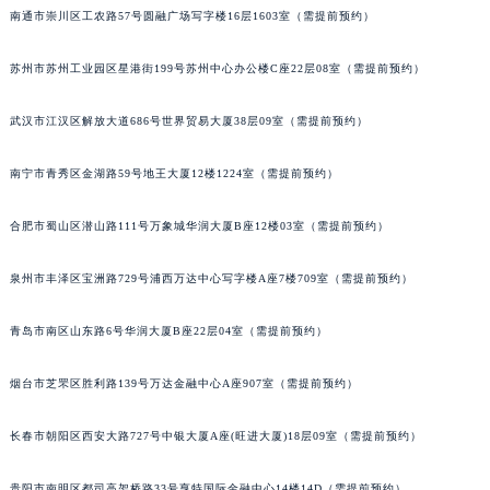
安徽省亳州市谯城区魏武大道法穆兰售后服务中心（需提前预约）
南通市崇川区工农路57号圆融广场写字楼16层1603室（需提前预约）
安徽省池州市贵池区长江路法穆兰售后服务中心（需提前预约）
安徽省滁州市琅琊区南谯北路法穆兰售后服务中心（需提前预约）
苏州市苏州工业园区星港街199号苏州中心办公楼C座22层08室（需提前预约）
安徽省阜阳市颍州区颍州北路法穆兰售后服务中心（需提前预约）
武汉市江汉区解放大道686号世界贸易大厦38层09室（需提前预约）
安徽省淮北市相山区淮海路法穆兰售后服务中心（需提前预约）
安徽省淮南市田家庵区国庆中路法穆兰售后服务中心（需提前预约）
南宁市青秀区金湖路59号地王大厦12楼1224室（需提前预约）
安徽省黄山市屯溪区黄山西路法穆兰售后服务中心（需提前预约）
安徽省六安市金安区解放中路法穆兰售后服务中心（需提前预约）
合肥市蜀山区潜山路111号万象城华润大厦B座12楼03室（需提前预约）
安徽省马鞍山市雨山区湖南西路法穆兰售后服务中心（需提前预约）
泉州市丰泽区宝洲路729号浦西万达中心写字楼A座7楼709室（需提前预约）
安徽省宿州市埇桥区人民中路法穆兰售后服务中心（需提前预约）
安徽省铜陵市铜官区石城大道法穆兰售后服务中心（需提前预约）
青岛市南区山东路6号华润大厦B座22层04室（需提前预约）
安徽省芜湖市镜湖区中山路步行街法穆兰售后服务中心（需提前预约）
安徽省宣城市宣州区叠嶂西路法穆兰售后服务中心（需提前预约）
烟台市芝罘区胜利路139号万达金融中心A座907室（需提前预约）
福建省龙岩市新罗区九一南路法穆兰售后服务中心（需提前预约）
福建省南平市建阳区人民西路法穆兰售后服务中心（需提前预约）
长春市朝阳区西安大路727号中银大厦A座(旺进大厦)18层09室（需提前预约）
福建省宁德市蕉城区天湖东路法穆兰售后服务中心（需提前预约）
贵阳市南明区都司高架桥路33号亨特国际金融中心14楼14D（需提前预约）