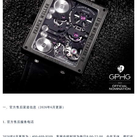
福州市鼓楼区五四路128-1号恒力城写字楼15层03室（需提前预约）
成都市锦江区人民东路6号SAC东原中心写字楼24层2406B室（需提前预约）
重庆市江北区观音桥步行街2号融恒时代广场写字楼9层902室（需提前预约）
长沙市芙蓉区定王台街道建湘路393号世茂环球金融中心写字楼（芙蓉广场）10层13室（需提前预约）
郑州市二七区铭功路10号华润大厦写字楼29层2905室（需提前预约）
太原市迎泽区解放路15号亨得利名表服务中心（品牌授权店）3层整层（需提前预约）
沈阳市沈河区中街路137号亨得利名表服务中心（品牌授权店）1层整层（需提前预约）
沈阳市沈河区中街路83号亨得利名表服务中心（品牌授权店）1层整层（需提前预约）
乌鲁木齐市天山区红山路26号时代广场（CCMALL）C座17层17-B（需提前预约）
温州市鹿城区锦绣路1067号置信广场10层1015室（需提前预约）
哈尔滨市道里区友谊西路600号富力中心T2座写字楼29层03室（需提前预约）
大连市中山区人民路15号国际金融大厦7层G室（需提前预约）
佛山市禅城区季华五路57号万科金融中心C座12层1205室（需提前预约）
一、官方售后渠道信息（2026年6月更新）
东莞市东城街道鸿福东路1号民盈国贸中心T1写字楼9层907室（需提前预约）
无锡市梁溪区人民中路139号恒隆广场写字楼1座11层1104室（需提前预约）
1. 官方售后服务电话
南通市崇川区工农路57号圆融广场写字楼16层1603室（需提前预约）
2026年6月更新为：400-609-9509。客服在线时间为每日8:00-22:00，全年无休。拨打此