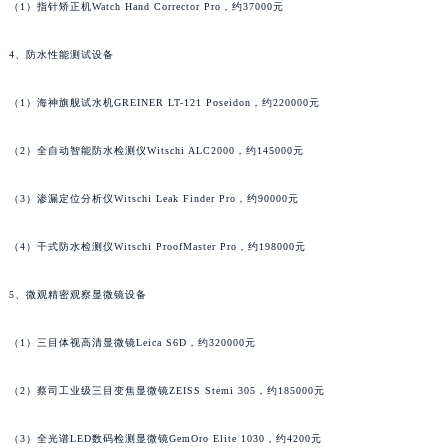
广东省梅州市梅江区金燕大道法穆兰售后服务中心（需提前预约）
（1）指针矫正机Watch Hand Corrector Pro，约37000元
广东省清远市清城区湖西路法穆兰售后服务中心（需提前预约）
4、防水性能测试设备
广东省汕头市龙湖区长平路法穆兰售后服务中心（需提前预约）
广东省汕尾市城区香洲街道园林社区翠园街法穆兰售后服务中心（需提前预约）
（1）海神旗舰试水机GREINER LT-121 Poseidon，约220000元
广东省韶关市武江区芙蓉新区与老城中心交汇处法穆兰售后服务中心（需提前预约）
广东省深圳市罗湖区深南东路5001号华润大厦17层1701室法穆兰售后服务中心（需提前预约）
（2）全自动智能防水检测仪Witschi ALC2000，约145000元
广东省阳江市江城区东风一路法穆兰售后服务中心（需提前预约）
（3）渗漏定位分析仪Witschi Leak Finder Pro，约90000元
广东省云浮市云城区金山路法穆兰售后服务中心（需提前预约）
广东省湛江市赤坎区观海北路法穆兰售后服务中心（需提前预约）
（4）干式防水检测仪Witschi ProofMaster Pro，约198000元
广东省肇庆市端州区信安大道与砚都大道交汇处法穆兰售后服务中心（需提前预约）
广西壮族自治区百色市右江区中山二路法穆兰售后服务中心（需提前预约）
5、微观精密观察显微镜设备
广西壮族自治区北海市海城区北京路法穆兰售后服务中心（需提前预约）
广西壮族自治区崇左市江州区石景林街道友谊大道与丽川路交汇处法穆兰售后服务中心（需提前预约）
（1）三目体视高清显微镜Leica S6D，约320000元
广西壮族自治区防城港市港口区金花茶大道法穆兰售后服务中心（需提前预约）
（2）蔡司工业级三目变焦显微镜ZEISS Stemi 305，约185000元
广西壮族自治区贵港市港北区港城街道布山大道与仙衣路交叉口法穆兰售后服务中心（需提前预约）
广西壮族自治区桂林市秀峰区红岭路法穆兰售后服务中心（需提前预约）
（3）全光谱LED数码检测显微镜GemOro Elite 1030，约4200元