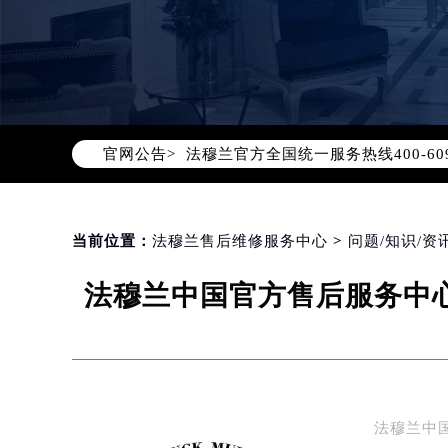
2026年8月法穆兰中国区售后服务
2026年8月法穆兰全国官方售后客户服务热
官网公告>
法穆兰官方全国统一服务热线400-6
2026年8月法穆兰售后服务中心最新
北京市朝阳区建国门外大街甲6号华熙
北京市东城区东长安街1号东方广场写
当前位置：
法穆兰售后维修服务中心
>
问题/知识/资
天津市和平区赤峰道136号天津国际金
法穆兰中国官方售后服务中心
上海市徐汇区虹桥路3号港汇中心写字楼
上海市黄浦区南京东路299号宏伊国
南京市秦淮区中山南路1号（新街口）
常州市新北区龙锦路1590号现代传媒
徐州市鼓楼区淮海东路29号苏宁广场I
法穆兰中
扬州市邗江区国展路29号星耀天地写字