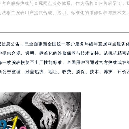
一客户服务热线与直属网点服务体系。作为品牌直营售后渠道，
字楼1号楼16层1604室（需提前预约）
务中心东塔写字楼（华润万象城）17层1706室（需提前预约）
为法穆兰腕表用户提供合规、透明、标准化的维修保养与技术支
场办公楼20层2009室（需提前预约）
写字楼A座5层503-5室（需提前预约）
广场写字楼4号楼22层2209室（需提前预约）
权威信息公告，已全面更新全国统一客户服务热线与直属网点服务
际中心写字楼8层805室（需提前预约）
易中心写字楼A座13层1304室（需提前预约）
户提供合规、透明、标准化的维修保养与技术支持。从机芯精密
绿地双子塔（中央广场）A1座办公楼14层07室（需提前预约）
每一枚腕表恢复至出厂性能标准。全国用户可通过官方热线或在
心写字楼（万象城）15层1508室（需提前预约）
新公告整理，涵盖热线、地址、收费、质保、技术、养护、评价
际中心写字楼A塔7层704室（需提前预约）
世界贸易中心大厦南塔写字楼15层07室（需提前预约）
厦写字楼17层1701室（需提前预约）
厦写字楼1座30层05室（需提前预约）
字楼B座11层1104室（需提前预约）
写字楼15层03室（需提前预约）
心写字楼24层2406B室（需提前预约）