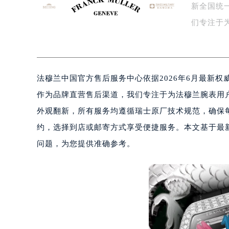
新全国统
盐城市盐都区世纪大道5号盐城金融城写
泰州市海陵区永定东路399号置地商
们专注于
宁波市江北区大闸南路500号来福士广
持。…
杭州市上城区钱江路1366号华润大厦
金华市金东区东市南街777号金华万达
法穆兰中国官方售后服务中心依据2026年6月最新
绍兴市越城区胜利东路379号世茂天
嘉兴市南湖区广益路705号嘉兴世界贸
作为品牌直营售后渠道，我们专注于为法穆兰腕表用
南昌市红谷滩新区红谷中大道998号
外观翻新，所有服务均遵循瑞士原厂技术规范，确保
济南市历下区经十路11111号华润中
约，选择到店或邮寄方式享受便捷服务。本文基于最
广州市天河区天河路230号万菱汇国
问题，为您提供准确参考。
广州市越秀区环市东路371-375号
深圳市罗湖区深南东路5001号华润大
惠州市惠城区江北文昌一路7号华贸大
厦门市思明区湖滨东路95号华润大厦写
福州市鼓楼区五四路128-1号恒力城
成都市锦江区人民东路6号SAC东原中