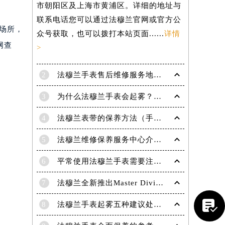
市朝阳区及上海市黄浦区。详细的地址与
联系电话您可以通过法穆兰官网或官方公
规场所，
众号获取，也可以拨打本站页面......
详情
网查
>
2
法穆兰手表售后维修服务地点电话是多少？
3
为什么法穆兰手表会起雾？(法穆兰手表起雾处理方法？)
4
法穆兰表带的保养方法（手表如何保养）
5
法穆兰维修保养服务中心介绍 | 法穆兰
6
平常使用法穆兰手表需要注意哪些事项|法穆兰技师为您讲解
7
法穆兰全新推出Master Diving限量版腕表
提前预约）

8
法穆兰手表起雾五种建议处理方法！