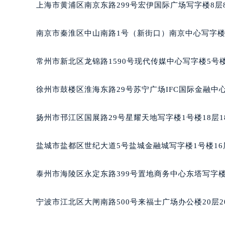
上海市黄浦区南京东路299号宏伊国际广场写字楼8层
黑龙江省大庆市萨尔图区会战大街法
黑龙江省鹤岗市向阳区红军路法穆兰
南京市秦淮区中山南路1号（新街口）南京中心写字楼2
黑龙江省黑河市爱辉区中央街法穆兰
黑龙江省鸡西市鸡冠区红军路法穆兰
常州市新北区龙锦路1590号现代传媒中心写字楼5号楼
黑龙江省佳木斯市向阳区长安路法穆
黑龙江省牡丹江市东安区太平路法穆
徐州市鼓楼区淮海东路29号苏宁广场IFC国际金融中心
黑龙江省七台河市桃山区大同街法穆
黑龙江省齐齐哈尔市龙沙区龙华路法
扬州市邗江区国展路29号星耀天地写字楼1号楼18层1
黑龙江省双鸭山市尖山区新兴大街法
黑龙江省绥化市北林区新华街与康庄
盐城市盐都区世纪大道5号盐城金融城写字楼1号楼16
黑龙江省伊春市伊美区通河路法穆兰
吉林省白城市洮北区明仁南街法穆兰
泰州市海陵区永定东路399号置地商务中心东塔写字楼
吉林省白山市浑江区浑江大街法穆兰
吉林省吉林市船营区河南街法穆兰售
宁波市江北区大闸南路500号来福士广场办公楼20层2
吉林省辽源市龙山区人民大街法穆兰
吉林省梅河口市新华街道梅河大街法