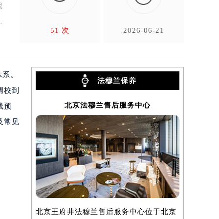
我
51 次
2026-06-21
体系。
法穆兰保养
调校到
北京法穆兰售后服务中心
上
线预
及常见
北京王府井法穆兰售后服务中心位于北京
上海法穆兰