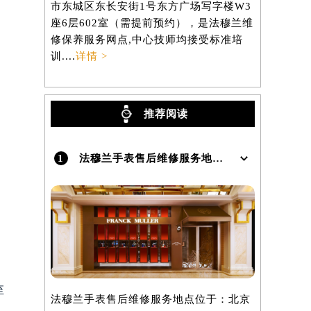
市东城区东长安街1号东方广场写字楼W3
区虹桥路3
座6层602室（需提前预约），是法穆兰维
3705室
）
修保养服务网点,中心技师均接受标准培
养服务网点,
训....
详情 >
详情 >
推荐阅读
1
法穆兰手表售后维修服务地点在哪里呢？
至
法穆兰手表售后维修服务地点位于：北京