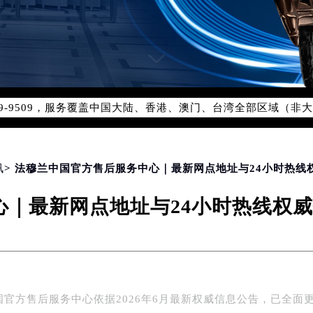
网络优化升级公告
线：400-609-9509
09-9509，服务覆盖中国大陆、香港、澳门、台湾全部区域（非大陆
网点地址：
国际中心写字楼D座11层1102室（北京总部）（需提前预约）
字楼W3座6层602室（需提前预约）
讯
> 法穆兰中国官方售后服务中心｜最新网点地址与24小时热线权
融中心写字楼26层2603室（需提前预约）
｜最新网点地址与24小时热线权威信
2座37层3705室（需提前预约）
际广场写字楼8层806室（需提前预约）
南京中心写字楼22层C1-1室（需提前预约）
中心写字楼5号楼10层1008室（需提前预约）
FC国际金融中心写字楼35层3508室（需提前预约）
国官方售后服务中心依据2026年6月最新权威信息公告，已全面
楼1号楼18层1803室（需提前预约）