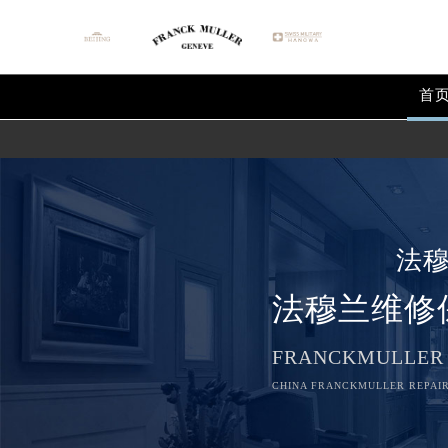
首
法
法穆兰维修
FRANCKMULLER
CHINA FRANCKMULLER REPAIR