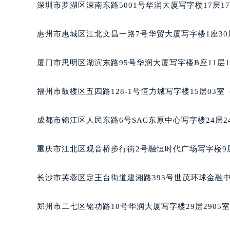
深圳市罗湖区深南东路5001号华润大厦写字楼17层1
辽宁省沈阳市沈河区中街路137号亨
辽宁省沈阳市沈河区中街路83号亨
惠州市惠城区江北文昌一路7号华贸大厦写字楼1座30
北京市朝阳区建国门外大街甲6号华熙
北京市东城区东长安街1号王府井东方
厦门市思明区湖滨东路95号华润大厦写字楼B座11层1
河北省保定市竞秀区朝阳北大街北国
内蒙古自治区阿拉善盟市左旗土尔扈
福州市鼓楼区五四路128-1号恒力城写字楼15层03
内蒙古自治区巴彦淖尔市临河区新华
内蒙古自治区包头市青山区幸福路甲
成都市锦江区人民东路6号SAC东原中心写字楼24层2
内蒙古自治区赤峰市红山区哈达街法
内蒙古自治区鄂尔多斯市东胜区伊金
重庆市江北区观音桥步行街2号融恒时代广场写字楼9层
内蒙古自治区呼伦贝尔市海拉尔区中
内蒙古自治区通辽市科尔沁区明仁大
长沙市芙蓉区定王台街道建湘路393号世茂环球金融中
内蒙古自治区乌海市海勃湾区人民南
内蒙古自治区乌兰察布市集宁区恩和
郑州市二七区铭功路10号华润大厦写字楼29层2905
内蒙古自治区锡林郭勒盟市锡林浩特
内蒙古自治区兴安盟市乌兰浩特市兴