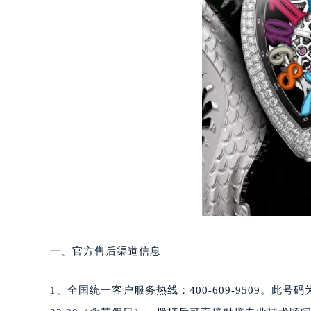
重庆市江北区观音桥步行街2号融恒时
长沙市芙蓉区定王台街道建湘路393
郑州市二七区铭功路10号华润大厦写字
太原市迎泽区解放路15号亨得利名
沈阳市沈河区中街路137号亨得利名
沈阳市沈河区中街路83号亨得利名
乌鲁木齐市天山区红山路26号时代广场
温州市鹿城区锦绣路1067号置信广场
哈尔滨市道里区友谊西路600号富力中
大连市中山区人民路15号国际金融大
佛山市禅城区季华五路57号万科金融中
东莞市东城街道鸿福东路1号民盈国贸
无锡市梁溪区人民中路139号恒隆广场
一、官方售后渠道信息
南通市崇川区工农路57号圆融广场写字
苏州市苏州工业园区星港街199号苏州
1、全国统一客户服务热线：400-609-9509。此
武汉市江汉区解放大道686号世界贸易