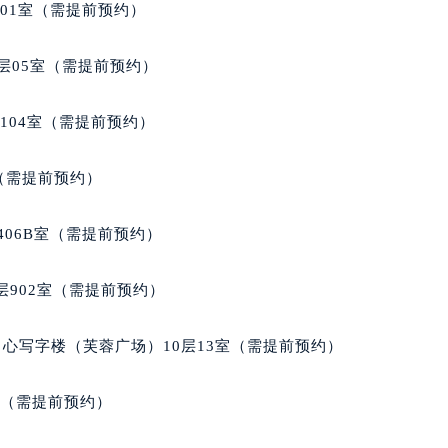
701室（需提前预约）
得利名表维修授权店1楼法穆兰售后服务中心（需提前预约）
得利名表维修授权店1楼法穆兰售后服务中心（需提前预约）
层05室（需提前预约）
国际中心D座11层1102室法穆兰售后服务中心（北京总部）（
广场W3座6层602室法穆兰售后服务中心（需提前预约）
104室（需提前预约）
先天下法穆兰售后服务中心（需提前预约）
特大街法穆兰售后服务中心（需提前预约）
室（需提前预约）
街法穆兰售后服务中心（需提前预约）
3号王府井百货名表维修法穆兰售后服务中心（需提前预约）
406B室（需提前预约）
穆兰售后服务中心（需提前预约）
霍洛街法穆兰售后服务中心（需提前预约）
902室（需提前预约）
央街法穆兰售后服务中心（需提前预约）
街法穆兰售后服务中心（需提前预约）
心写字楼（芙蓉广场）10层13室（需提前预约）
路法穆兰售后服务中心（需提前预约）
大街法穆兰售后服务中心（需提前预约）
室（需提前预约）
市光明街与额尔敦路交叉口法穆兰售后服务中心（需提前预约）
安大街法穆兰售后服务中心（需提前预约）