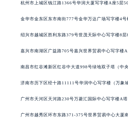
杭州市上城区钱江路1366号华润大厦写字楼A座5层5
吉林省四平市铁东区紫气大路与南九
吉林省松原市宁江区五环大街法穆兰
金华市金东区东市南街777号金华万达广场写字楼4号楼
吉林省通化市东昌区环通乡江南大街
吉林省延边市延吉市解放路法穆兰售
绍兴市越城区胜利东路379号世茂天际中心写字楼8层
辽宁省鞍山市铁东区站前街法穆兰售
辽宁省本溪市平山区胜利路法穆兰售
嘉兴市南湖区广益路705号嘉兴世界贸易中心写字楼A座
辽宁省朝阳市双塔区新华路法穆兰售
辽宁省丹东市振兴区七经街法穆兰售
南昌市红谷滩新区红谷中大道998号绿地双子塔（中央
辽宁省抚顺市新抚区东一路法穆兰售
辽宁省阜新市海州区解放大街法穆兰
济南市历下区经十路11111号华润中心写字楼（万象城
辽宁省葫芦岛市连山区中央路法穆兰
辽宁省锦州市古塔区中央大街法穆兰
广州市天河区天河路230号万菱汇国际中心写字楼A塔
辽宁省辽阳市白塔区新运大街法穆兰
辽宁省盘锦市兴隆台区石油大街法穆
广州市越秀区环市东路371-375号世界贸易中心大厦
辽宁省铁岭市银州区南马路法穆兰售
辽宁省营口市站前区市府路与渤海大