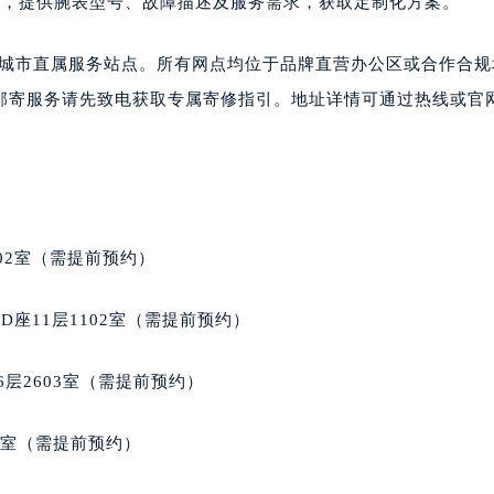
顾问，提供腕表型号、故障描述及服务需求，获取定制化方案。
楼1224室（需提前预约）
大厦B座12楼03室（需提前预约）
国多城市直属服务站点。所有网点均位于品牌直营办公区或合作合
心写字楼A座7楼709室（需提前预约）
邮寄服务请先致电获取专属寄修指引。地址详情可通过热线或官
2层04室（需提前预约）
心A座907室（需提前预约）
A座(旺进大厦)18层09室（需提前预约）
国际金融中心14楼14D（需提前预约）
广场写字楼10层06室（需提前预约）
02室（需提前预约）
心写字楼B座13层07室（需提前预约）
安国际中心E座6楼10室（需提前预约）
座11层1102室（需提前预约）
B座17层1707室（需提前预约）
写字楼A座10层1002室（需提前预约）
层2603室（需提前预约）
心东1幢20楼2002室（需提前预约）
街70号华润万象城写字楼（鄂尔多斯大厦）23层2326室（需
5室（需提前预约）
州中心写字楼21层2102室（需提前预约）
国际金融中心写字楼20层01室（需提前预约）