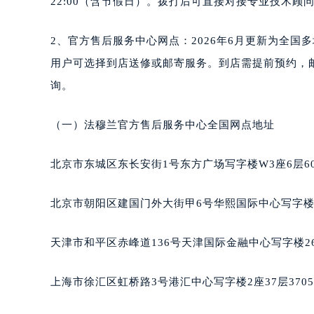
22:00（含节假日）。拨打后可直接对接专业技术
南宁市青秀区金湖路59号地王大厦12
合肥市蜀山区潜山路111号万象城华润
2、官方售后服务中心网点：2026年6月更新为全
泉州市丰泽区宝洲路729号浦西万达中
用户可选择到店送修或邮寄服务。到店需提前预约，
青岛市南区山东路6号华润大厦B座2
询。
烟台市芝罘区胜利路139号万达金融中
长春市朝阳区西安大路727号中银大厦
（一）法穆兰官方售后服务中心全国网点地址
贵阳市南明区都司高架桥路33号亨特
昆明市盘龙区北京路928号同德昆明
北京市东城区东长安街1号东方广场写字楼W3座6层6
石家庄市长安区中山东路39号勒泰中
西安市碑林区南关正街88号华侨城长
北京市朝阳区建国门外大街甲6号华熙国际中心写字楼D
海口市龙华区金贸东路5号海口华润大厦
唐山市路南区新华东道100号万达广场
天津市和平区赤峰道136号天津国际金融中心写字楼26
台州市椒江区东海大道1800号腾达中
内蒙古自治区呼和浩特市玉泉区大学西
上海市徐汇区虹桥路3号港汇中心写字楼2座37层370
甘肃省兰州市七里河区西津西路16号兰
重庆市解放碑渝中区民权路28号英利