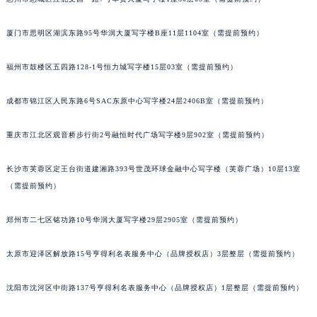
内蒙古自治区包头市青山区幸福路甲3号王府井百货名表维修法穆兰售后服务中心（需提前预约）
内蒙古自治区赤峰市红山区哈达街法穆兰售后服务中心（需提前预约）
厦门市思明区湖滨东路95号华润大厦写字楼B座11层1104室（需提前预约）
内蒙古自治区鄂尔多斯市东胜区伊金霍洛街法穆兰售后服务中心（需提前预约）
福州市鼓楼区五四路128-1号恒力城写字楼15层03室（需提前预约）
内蒙古自治区呼伦贝尔市海拉尔区中央街法穆兰售后服务中心（需提前预约）
内蒙古自治区通辽市科尔沁区明仁大街法穆兰售后服务中心（需提前预约）
成都市锦江区人民东路6号SAC东原中心写字楼24层2406B室（需提前预约）
内蒙古自治区乌海市海勃湾区人民南路法穆兰售后服务中心（需提前预约）
内蒙古自治区乌兰察布市集宁区恩和大街法穆兰售后服务中心（需提前预约）
重庆市江北区观音桥步行街2号融恒时代广场写字楼9层902室（需提前预约）
内蒙古自治区锡林郭勒盟市锡林浩特市光明街与额尔敦路交叉口法穆兰售后服务中心（需提前预约）
长沙市芙蓉区定王台街道建湘路393号世茂环球金融中心写字楼（芙蓉广场）10层13室
内蒙古自治区兴安盟市乌兰浩特市兴安大街法穆兰售后服务中心（需提前预约）
（需提前预约）
山西省大同市平城区迎宾街法穆兰售后服务中心（需提前预约）
山西省晋城市城区黄华街法穆兰售后服务中心（需提前预约）
郑州市二七区铭功路10号华润大厦写字楼29层2905室（需提前预约）
山西省晋中市榆次区顺城街法穆兰售后服务中心（需提前预约）
山西省临汾市尧都区解放路法穆兰售后服务中心（需提前预约）
太原市迎泽区解放路15号亨得利名表服务中心（品牌授权店）3层整层（需提前预约）
山西省吕梁市离石区永宁中路与建设街交叉口法穆兰售后服务中心（需提前预约）
沈阳市沈河区中街路137号亨得利名表服务中心（品牌授权店）1层整层（需提前预约）
山西省朔州市朔城区怡西路与鄯阳西街交汇处法穆兰售后服务中心（需提前预约）
山西省忻州市忻府区和平东街与七一南路交叉口法穆兰售后服务中心（需提前预约）