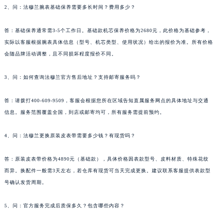
2、问：法穆兰腕表基础保养需要多长时间？费用多少？
福建省泉州市丰泽区宝洲路729号浦西万达中心写字楼A座7楼709室法穆兰售后服务中心（需提前预约）
山东省青岛市南区山东路6号华润大厦B座22层04室法穆兰售后服务中心（需提前预约）
答：基础保养通常需3-5个工作日。基础款机芯保养价格为2680元，此价格为基础参考，
山东省烟台市芝罘区胜利路139号万达金融中心A座907室法穆兰售后服务中心（需提前预约）
实际以客服根据腕表具体信息（型号、机芯类型、使用状况）给出的报价为准。所有价格
吉林省长春市朝阳区西安大路727号中银大厦A座(旺进大厦)18层09室法穆兰售后服务中心（需提前预约）
会随品牌活动调整，且不同损坏程度报价不同。
贵州省贵阳市南明区都司高架桥路33号亨特国际金融中心14楼14D法穆兰售后服务中心（需提前预约）
云南省昆明市盘龙区北京路928号同德昆明广场写字楼10层06室法穆兰售后服务中心（需提前预约）
3、问：如何查询法穆兰官方售后地址？支持邮寄服务吗？
河北省石家庄市长安区中山东路39号勒泰中心写字楼B座13层07室法穆兰售后服务中心（需提前预约）
答：请拨打400-609-9509，客服会根据您所在区域告知直属服务网点的具体地址与交通
陕西省西安市碑林区南关正街88号华侨城长安国际中心E座6楼10室法穆兰售后服务中心（需提前预约）
信息。服务范围覆盖全国，到店或邮寄均可，所有服务需提前预约。
海南省海口市龙华区金贸东路5号海口华润大厦B座17层1707室法穆兰售后服务中心（需提前预约）
河北省唐山市路南区新华东道100号万达广场写字楼A座10层1002室法穆兰售后服务中心（需提前预约）
4、问：法穆兰更换原装皮表带需要多少钱？有现货吗？
台州市椒江区东海大道1800号腾达中心东1幢20楼2002室法穆兰售后服务中心（需提前预约）
呼和浩特市玉泉区大学西街70号华润万象城写字楼（鄂尔多斯大厦）23层2326室法穆兰售后服务中心（需提前预约）
答：原装皮表带价格为4890元（基础款），具体价格因表款型号、皮料材质、特殊花纹
而异。换配件一般需3天左右，若仓库有现货可当天完成更换。建议联系客服提供表款型
兰州市七里河区西津西路16号兰州中心写字楼21层2102室法穆兰售后服务中心（需提前预约）
号确认发货周期。
重庆市解放碑渝中区民权路28号英利国际金融中心写字楼20层01室法穆兰售后服务中心（需提前预约）
节假日正常营业！
5、问：官方服务完成后质保多久？包含哪些内容？