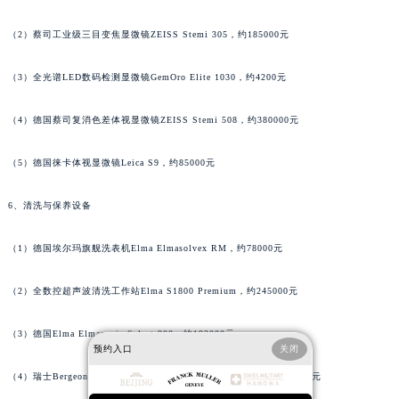
海南省琼海市嘉积镇东风路法穆兰售后服务中心（需提前预约）
（2）蔡司工业级三目变焦显微镜ZEISS Stemi 305，约185000元
海南省三沙市西沙区西沙群岛永兴岛北京路法穆兰售后服务中心（需提前预约）
海南省三亚市吉阳区迎宾路法穆兰售后服务中心（需提前预约）
（3）全光谱LED数码检测显微镜GemOro Elite 1030，约4200元
海南省万宁市万城镇解放路法穆兰售后服务中心（需提前预约）
海南省文昌市文城镇教育东路法穆兰售后服务中心（需提前预约）
（4）德国蔡司复消色差体视显微镜ZEISS Stemi 508，约380000元
海南省五指山市通什镇三月三大道法穆兰售后服务中心（需提前预约）
（5）德国徕卡体视显微镜Leica S9，约85000元
香港特别行政区尖沙咀区油尖旺区广东道法穆兰售后服务中心（需提前预约）
香港特别行政区金钟区中西区金钟道法穆兰售后服务中心（需提前预约）
6、清洗与保养设备
香港特别行政区九龙区油尖旺区弥敦道法穆兰售后服务中心（需提前预约）
香港特别行政区铜锣湾区湾仔区轩尼诗道法穆兰售后服务中心（需提前预约）
（1）德国埃尔玛旗舰洗表机Elma Elmasolvex RM，约78000元
河南省安阳市文峰区解放大道法穆兰售后服务中心（需提前预约）
河南省鹤壁市淇滨区九州路法穆兰售后服务中心（需提前预约）
（2）全数控超声波清洗工作站Elma S1800 Premium，约245000元
河南省济源市沁园街道济水大道法穆兰售后服务中心（需提前预约）
（3）德国Elma Elmasonic Select 900，约192000元
河南省焦作市解放区解放路法穆兰售后服务中心（需提前预约）
预约入口
关闭
河南省开封市鼓楼区中山路法穆兰售后服务中心（需提前预约）
（4）瑞士Bergeon保养专用精密工作台机组Bergeon 7042-1，约36000元
河南省洛阳市西工区中州中路与解放路交叉口法穆兰售后服务中心（需提前预约）