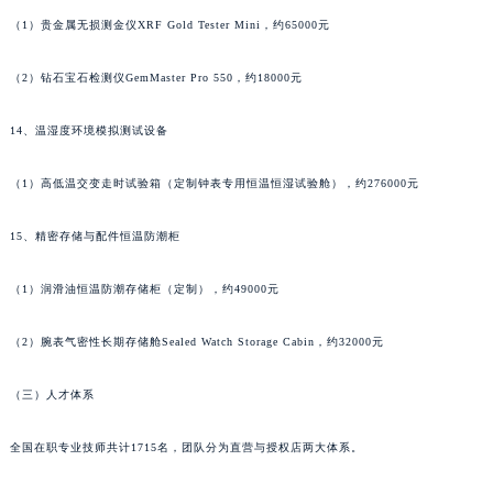
甘肃省武威市凉州区迎宾路法穆兰售后服务中心（需提前预约）
（1）贵金属无损测金仪XRF Gold Tester Mini，约65000元
甘肃省张掖市甘州区民乐北路法穆兰售后服务中心（需提前预约）
（2）钻石宝石检测仪GemMaster Pro 550，约18000元
宁夏回族自治区固原市原州区文化街法穆兰售后服务中心（需提前预约）
宁夏回族自治区石嘴山市大武口区贺兰山路法穆兰售后服务中心（需提前预约）
14、温湿度环境模拟测试设备
宁夏回族自治区吴忠市利通区开元大道法穆兰售后服务中心（需提前预约）
宁夏回族自治区银川市兴庆区新华东路97号新百中心C馆一层C1-18号商铺法穆兰售后服务中心（需提前预约）
（1）高低温交变走时试验箱（定制钟表专用恒温恒湿试验舱），约276000元
宁夏回族自治区中卫市沙坡头区鼓楼东街法穆兰售后服务中心（需提前预约）
青海省果洛藏族自治州玛沁县团结路法穆兰售后服务中心（需提前预约）
15、精密存储与配件恒温防潮柜
青海省海北藏族自治州海晏县将军路法穆兰售后服务中心（需提前预约）
（1）润滑油恒温防潮存储柜（定制），约49000元
青海省海东市乐都区滨河路法穆兰售后服务中心（需提前预约）
青海省海南藏族自治州共和县青海湖大街法穆兰售后服务中心（需提前预约）
（2）腕表气密性长期存储舱Sealed Watch Storage Cabin，约32000元
青海省海西蒙古族藏族自治州德令哈市柴达木路法穆兰售后服务中心（需提前预约）
青海省黄南藏族自治州同仁市德合隆路法穆兰售后服务中心（需提前预约）
（三）人才体系
青海省西宁市城西区海湖新区西关大道法穆兰售后服务中心（需提前预约）
全国在职专业技师共计1715名，团队分为直营与授权店两大体系。
青海省玉树藏族自治州结古镇胜利路法穆兰售后服务中心（需提前预约）
陕西省安康市汉滨区金州路法穆兰售后服务中心（需提前预约）