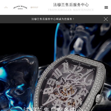
法穆兰售后服务中心

FRANCKMULLER MAINTENANCE

法穆兰售后服务中心竭诚为您服务！
联系我们
2026年8月法穆兰中国区售后服务网络优化升级公告
2026年8月法穆兰全国官方售后客户服务热线：400-609-9509
法穆兰官方全国统一服务热线400-609-9509，服务覆盖中国大陆、香港、澳门、台湾全部区域（非大陆需加拨“+86”）
法穆兰售后服务中心
2026年8月法穆兰售后服务中心最新网点地址：