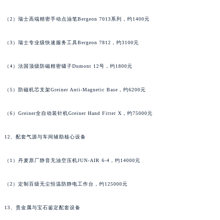
湖南省岳阳市岳阳楼区东茅岭路法穆兰售后服务中心（需提前预约）
（2）瑞士高端精密手动点油笔Bergeon 7013系列，约1400元
湖南省张家界市永定区解放路法穆兰售后服务中心（需提前预约）
湖南省长沙市芙蓉区建湘路393号世茂环球金融中心写字楼10层1013室法穆兰售后服务中心（需提前预约）
（3）瑞士专业级快速服务工具Bergeon 7812，约3100元
湖南省株洲市芦淞区建设南路法穆兰售后服务中心（需提前预约）
甘肃省白银市白银区北京路法穆兰售后服务中心（需提前预约）
（4）法国顶级防磁精密镊子Dumont 12号，约1800元
甘肃省定西市安定区解放路法穆兰售后服务中心（需提前预约）
（5）防磁机芯支架Greiner Anti-Magnetic Base，约6200元
甘肃省敦煌市沙州镇阳关中路法穆兰售后服务中心（需提前预约）
甘肃省合作市人民街法穆兰售后服务中心（需提前预约）
（6）Greiner全自动装针机Greiner Hand Fitter X，约75000元
甘肃省嘉峪关市雄关区新华中路法穆兰售后服务中心（需提前预约）
甘肃省金昌市金川区北京路法穆兰售后服务中心（需提前预约）
12、配套气源与车间辅助核心设备
甘肃省酒泉市肃州区西大街法穆兰售后服务中心（需提前预约）
甘肃省临夏市城南街道团结路法穆兰售后服务中心（需提前预约）
（1）丹麦原厂静音无油空压机JUN-AIR 6-4，约14000元
甘肃省陇南市武都区人民路法穆兰售后服务中心（需提前预约）
（2）定制百级无尘恒温防静电工作台，约125000元
甘肃省平凉市崆峒区西大街法穆兰售后服务中心（需提前预约）
甘肃省庆阳市西峰区南大街法穆兰售后服务中心（需提前预约）
13、贵金属与宝石鉴定配套设备
甘肃省天水市秦州区民主路法穆兰售后服务中心（需提前预约）