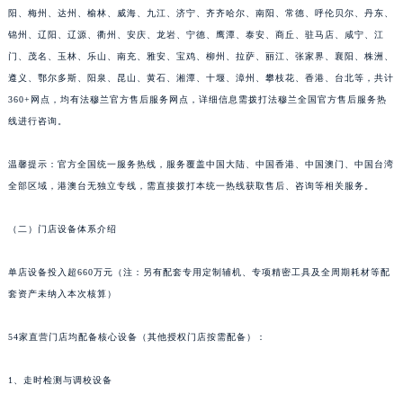
阳、梅州、达州、榆林、威海、九江、济宁、齐齐哈尔、南阳、常德、呼伦贝尔、丹东、
浙江省金华市金东区东市南街777号金华万达广场4号楼22楼2209室法穆兰售后服务中心（需提前预约）
锦州、辽阳、辽源、衢州、安庆、龙岩、宁德、鹰潭、泰安、商丘、驻马店、咸宁、江
浙江省丽水市莲都区解放街法穆兰售后服务中心（需提前预约）
门、茂名、玉林、乐山、南充、雅安、宝鸡、柳州、拉萨、丽江、张家界、襄阳、株洲、
浙江省宁波市江北区大闸南路500号来福士广场办公楼20层2009室法穆兰售后服务中心（需提前预约）
遵义、鄂尔多斯、阳泉、昆山、黄石、湘潭、十堰、漳州、攀枝花、香港、台北等，共计
浙江省衢州市柯城区上街法穆兰售后服务中心（需提前预约）
360+网点，均有法穆兰官方售后服务网点，详细信息需拨打法穆兰全国官方售后服务热
浙江省绍兴市越城区胜利东路379号世茂天际中心写字楼8层805室法穆兰售后服务中心（需提前预约）
线进行咨询。
浙江省舟山市定海区解放东路法穆兰售后服务中心（需提前预约）
温馨提示：官方全国统一服务热线，服务覆盖中国大陆、中国香港、中国澳门、中国台湾
澳门特别行政区大堂区议事亭前地（新马路）法穆兰售后服务中心（需提前预约）
全部区域，港澳台无独立专线，需直接拨打本统一热线获取售后、咨询等相关服务。
澳门特别行政区风顺堂区南湾大马路法穆兰售后服务中心（需提前预约）
澳门特别行政区花地玛堂区关闸广场法穆兰售后服务中心（需提前预约）
（二）门店设备体系介绍
澳门特别行政区花王堂区大三巴商圈法穆兰售后服务中心（需提前预约）
澳门特别行政区嘉模堂区官也街法穆兰售后服务中心（需提前预约）
单店设备投入超660万元（注：另有配套专用定制辅机、专项精密工具及全周期耗材等配
澳门省路氹城市金光大道法穆兰售后服务中心（需提前预约）
套资产未纳入本次核算）
澳门特别行政区望德堂区塔石广场法穆兰售后服务中心（需提前预约）
54家直营门店均配备核心设备（其他授权门店按需配备）：
福建省福州市鼓楼区五四路128-1号恒力城写字楼15层03室法穆兰售后服务中心（需提前预约）
福建省厦门市思明区湖滨东路95号万象城华润大厦B座11层1104室法穆兰售后服务中心（需提前预约）
1、走时检测与调校设备
广东省潮州市潮安区新风路与潮汕路交汇处法穆兰售后服务中心（需提前预约）