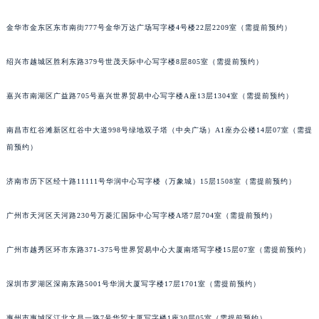
辽宁省丹东市振兴区七经街法穆兰售后服务中心（需提前预约）
金华市金东区东市南街777号金华万达广场写字楼4号楼22层2209室（需提前预约）
辽宁省抚顺市新抚区东一路法穆兰售后服务中心（需提前预约）
辽宁省阜新市海州区解放大街法穆兰售后服务中心（需提前预约）
绍兴市越城区胜利东路379号世茂天际中心写字楼8层805室（需提前预约）
辽宁省葫芦岛市连山区中央路法穆兰售后服务中心（需提前预约）
辽宁省锦州市古塔区中央大街法穆兰售后服务中心（需提前预约）
嘉兴市南湖区广益路705号嘉兴世界贸易中心写字楼A座13层1304室（需提前预约）
辽宁省辽阳市白塔区新运大街法穆兰售后服务中心（需提前预约）
南昌市红谷滩新区红谷中大道998号绿地双子塔（中央广场）A1座办公楼14层07室（需提
辽宁省盘锦市兴隆台区石油大街法穆兰售后服务中心（需提前预约）
前预约）
辽宁省铁岭市银州区南马路法穆兰售后服务中心（需提前预约）
辽宁省营口市站前区市府路与渤海大街交叉口法穆兰售后服务中心（需提前预约）
济南市历下区经十路11111号华润中心写字楼（万象城）15层1508室（需提前预约）
辽宁省沈阳市沈河区中街路137号亨得利名表维修授权店1楼法穆兰售后服务中心（需提前预约）
辽宁省沈阳市沈河区中街路83号亨得利名表维修授权店1楼法穆兰售后服务中心（需提前预约）
广州市天河区天河路230号万菱汇国际中心写字楼A塔7层704室（需提前预约）
北京市朝阳区建国门外大街甲6号华熙国际中心D座11层1102室法穆兰售后服务中心（北京总部）（需提前预约）
广州市越秀区环市东路371-375号世界贸易中心大厦南塔写字楼15层07室（需提前预约）
北京市东城区东长安街1号王府井东方广场W3座6层602室法穆兰售后服务中心（需提前预约）
河北省保定市竞秀区朝阳北大街北国先天下法穆兰售后服务中心（需提前预约）
深圳市罗湖区深南东路5001号华润大厦写字楼17层1701室（需提前预约）
内蒙古自治区阿拉善盟市左旗土尔扈特大街法穆兰售后服务中心（需提前预约）
内蒙古自治区巴彦淖尔市临河区新华街法穆兰售后服务中心（需提前预约）
惠州市惠城区江北文昌一路7号华贸大厦写字楼1座30层05室（需提前预约）