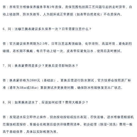
答：所有官方维修保养服务享有2年质保。质保范围包括因工艺问题引起的走时异常、自
动上链故障、防水失效等。人为损坏或正常磨损（如表带自然老化）不在质保内。
6、问：法穆兰腕表建议多久保养一次？日常需要注意什么？
答：官方建议保养周期为2-3年。日常注意远离强磁场、化学溶剂、高温环境，避免剧烈
碰撞。若长期不佩戴，每月手动上链一次。皮表带应避免沾水，使用后及时擦拭。
7、问：换表蒙费用是多少？更换后是否影响防水？
答：换表蒙价格为2880元（基础款）。更换后需进行防水测试，官方技师会按照原厂标
准（通常为3Bar或5Bar）重新测试并更换密封圈，确保防水性能恢复至出厂状态。
8、问：如果腕表进水了，应该如何处理？费用大概多少？
答：发现进水应立即停止操作，切勿按动按钮或拉出表冠，尽快送修。进水维修需根据机
芯腐蚀程度报价，客服会在检测后提供详细费用清单。初步处理（除湿+清洗）费用一般
高于基础保养，具体以实际检测为准。