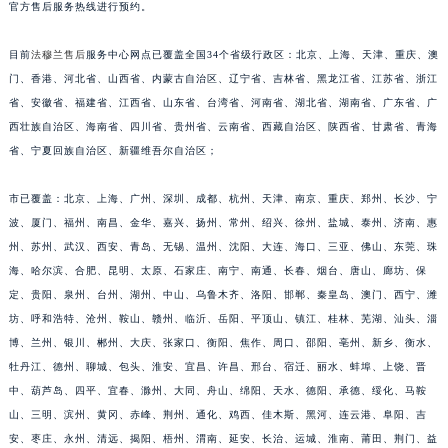
官方售后服务热线进行预约。
山东省东营市东营区济南路法穆兰售后服务中心（需提前预约）
山东省济南市历下区经十路11111号华润中心写字楼（万象城）15层1508室法穆兰售后服务中心（需提前预约）
目前
法穆兰售后
服务中心网点已覆盖全国34个省级行政区：北京、上海、天津、重庆、澳
山东省济宁市任城区太白楼路法穆兰售后服务中心（需提前预约）
门、香港、河北省、山西省、内蒙古自治区、辽宁省、吉林省、黑龙江省、江苏省、浙江
山东省莱芜市文化南路8号银座商城名表维修一楼名表维修法穆兰售后服务中心（需提前预约）
省、安徽省、福建省、江西省、山东省、台湾省、河南省、湖北省、湖南省、广东省、广
西壮族自治区、海南省、四川省、贵州省、云南省、西藏自治区、陕西省、甘肃省、青海
山东省临沂市兰山区解放路法穆兰售后服务中心（需提前预约）
省、宁夏回族自治区、新疆维吾尔自治区；
山东省日照市东港区烟台路法穆兰售后服务中心（需提前预约）
山东省泰安市泰山区财源街道泰山大街法穆兰售后服务中心（需提前预约）
市已覆盖：北京、上海、广州、深圳、成都、杭州、天津、南京、重庆、郑州、长沙、宁
山东省威海市环翠区新威海路89号振华商厦一楼名表维修法穆兰售后服务中心（需提前预约）
波、厦门、福州、南昌、金华、嘉兴、扬州、常州、绍兴、徐州、盐城、泰州、济南、惠
山东省潍坊市奎文区东风东街法穆兰售后服务中心（需提前预约）
州、苏州、武汉、西安、青岛、无锡、温州、沈阳、大连、海口、三亚、佛山、东莞、珠
山东省枣庄市滕州市北辛路与善国路交叉口法穆兰售后服务中心（需提前预约）
海、哈尔滨、合肥、昆明、太原、石家庄、南宁、南通、长春、烟台、唐山、廊坊、保
定、贵阳、泉州、台州、湖州、中山、乌鲁木齐、洛阳、邯郸、秦皇岛、澳门、西宁、潍
山东省淄博市张店区金晶大道法穆兰售后服务中心（需提前预约）
坊、呼和浩特、沧州、鞍山、赣州、临沂、岳阳、平顶山、镇江、桂林、芜湖、汕头、淄
上海市黄浦区南京东路299号宏伊国际广场写字楼8层806室法穆兰售后服务中心（需提前预约）
博、兰州、银川、郴州、大庆、张家口、衡阳、焦作、周口、邵阳、亳州、新乡、衡水、
上海市徐汇区虹桥路3号港汇中心2座37层3705室法穆兰售后服务中心（需提前预约）
牡丹江、德州、聊城、包头、淮安、宜昌、许昌、邢台、宿迁、丽水、蚌埠、上饶、晋
浙江省杭州市上城区钱江路1366号华润大厦A座5层503-5室法穆兰售后服务中心（需提前预约）
中、葫芦岛、四平、宜春、滁州、大同、舟山、绵阳、天水、德阳、承德、绥化、马鞍
浙江省湖州市吴兴区劳动路法穆兰售后服务中心（需提前预约）
山、三明、滨州、黄冈、赤峰、荆州、通化、鸡西、佳木斯、黑河、连云港、阜阳、吉
浙江省嘉兴市南湖区广益路705号嘉兴世界贸易中心A座13层1304室法穆兰售后服务中心（需提前预约）
安、枣庄、永州、清远、揭阳、梧州、渭南、延安、长治、运城、淮南、莆田、荆门、益