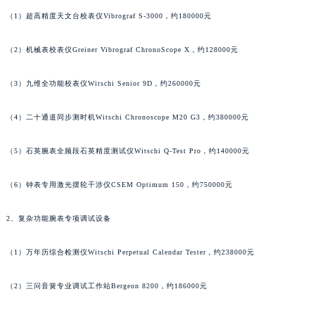
广东省广州市天河区天河路230号万菱汇国际中心A塔7层704室法穆兰售后服务中心（需提前预约）
（1）超高精度天文台校表仪Vibrograf S-3000，约180000元
广东省广州市越秀区环市东路371-375号世界贸易中心大厦南塔15层1507室法穆兰售后服务中心（需提前预约）
（2）机械表校表仪Greiner Vibrograf ChronoScope X，约128000元
广东省河源市源城区越王大道法穆兰售后服务中心（需提前预约）
广东省惠州市惠城区江北文昌一路7号华贸大厦1座30层3005室法穆兰售后服务中心（需提前预约）
（3）九维全功能校表仪Witschi Senior 9D，约260000元
广东省江门市蓬江区广场西路法穆兰售后服务中心（需提前预约）
广东省揭阳市榕城进贤门步行街法穆兰售后服务中心（需提前预约）
（4）二十通道同步测时机Witschi Chronoscope M20 G3，约380000元
广东省茂名市电白区水东街道迎宾大道法穆兰售后服务中心（需提前预约）
广东省梅州市梅江区金燕大道法穆兰售后服务中心（需提前预约）
（5）石英腕表全频段石英精度测试仪Witschi Q-Test Pro，约140000元
广东省清远市清城区湖西路法穆兰售后服务中心（需提前预约）
（6）钟表专用激光摆轮干涉仪CSEM Optimum 150，约750000元
广东省汕头市龙湖区长平路法穆兰售后服务中心（需提前预约）
广东省汕尾市城区香洲街道园林社区翠园街法穆兰售后服务中心（需提前预约）
2、复杂功能腕表专项调试设备
广东省韶关市武江区芙蓉新区与老城中心交汇处法穆兰售后服务中心（需提前预约）
广东省深圳市罗湖区深南东路5001号华润大厦17层1701室法穆兰售后服务中心（需提前预约）
（1）万年历综合检测仪Witschi Perpetual Calendar Tester，约238000元
广东省阳江市江城区东风一路法穆兰售后服务中心（需提前预约）
（2）三问音簧专业调试工作站Bergeon 8200，约186000元
广东省云浮市云城区金山路法穆兰售后服务中心（需提前预约）
广东省湛江市赤坎区观海北路法穆兰售后服务中心（需提前预约）