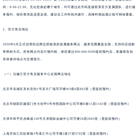
昆明市盘龙区北京路928号同德昆明广场写字楼10层06室（需提前预约）
间：8:00-22:00。无论您身处哪个城市，均可通过此号码直接联系官方直属团队，进行服
石家庄市长安区中山东路39号勒泰中心写字楼B座13层07室（需提前预约）
务预约、报价查询及进度反馈。建议在工作时段内拨打，高峰时期如遇占线可稍候重拨。
西安市碑林区南关正街88号华侨城长安国际中心E座6楼10室（需提前预约）
2、官方售后地址
海口市龙华区金贸东路5号海口华润大厦B座17层1707室（需提前预约）
唐山市路南区新华东道100号万达广场写字楼A座10层1002室（需提前预约）
2026年6月正式启用经品牌总部核准的直属服务网点，服务范围覆盖全国，支持到店或邮
台州市椒江区东海大道1800号腾达中心东1幢20楼2002室（需提前预约）
寄两种方式。所有网点均实行预约制，请您通过400-609-9509提前预约后，客服将告知
内蒙古自治区呼和浩特市玉泉区大学西街70号华润万象城写字楼（鄂尔多斯大厦）23层2326室（需提前预约）
具体接待地点与交通指引。
甘肃省兰州市七里河区西津西路16号兰州中心写字楼21层2102室（需提前预约）
（一）法穆兰官方售后服务中心全国网点地址
重庆市解放碑渝中区民权路28号英利国际金融中心写字楼20层01室（需提前预约）
黑龙江省大庆市萨尔图区会战大街法穆兰售后服务中心（需提前预约）
北京市东城区东长安街1号东方广场写字楼W3座6层602室（需提前预约）
黑龙江省鹤岗市向阳区红军路法穆兰售后服务中心（需提前预约）
黑龙江省黑河市爱辉区中央街法穆兰售后服务中心（需提前预约）
北京市朝阳区建国门外大街甲6号华熙国际中心写字楼D座11层1102室（需提前预约）
黑龙江省鸡西市鸡冠区红军路法穆兰售后服务中心（需提前预约）
黑龙江省佳木斯市向阳区长安路法穆兰售后服务中心（需提前预约）
天津市和平区赤峰道136号天津国际金融中心写字楼26层2603室（需提前预约）
黑龙江省牡丹江市东安区太平路法穆兰售后服务中心（需提前预约）
上海市徐汇区虹桥路3号港汇中心写字楼2座37层3705室（需提前预约）
黑龙江省七台河市桃山区大同街法穆兰售后服务中心（需提前预约）