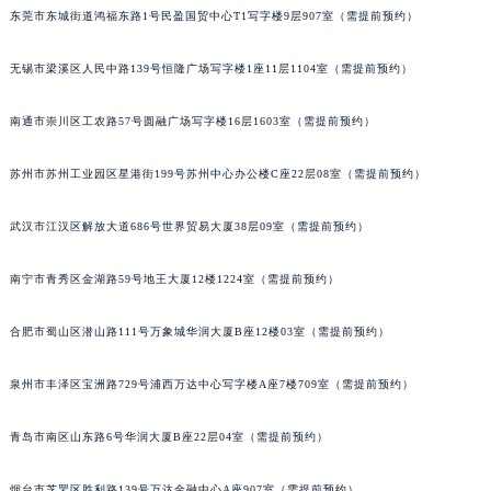
东莞市东城街道鸿福东路1号民盈国贸中心T1写字楼9层907室（需提前预约）
安徽省宿州市埇桥区人民中路法穆兰售后服务中心（需提前预约）
安徽省铜陵市铜官区石城大道法穆兰售后服务中心（需提前预约）
无锡市梁溪区人民中路139号恒隆广场写字楼1座11层1104室（需提前预约）
安徽省芜湖市镜湖区中山路步行街法穆兰售后服务中心（需提前预约）
安徽省宣城市宣州区叠嶂西路法穆兰售后服务中心（需提前预约）
南通市崇川区工农路57号圆融广场写字楼16层1603室（需提前预约）
福建省龙岩市新罗区九一南路法穆兰售后服务中心（需提前预约）
福建省南平市建阳区人民西路法穆兰售后服务中心（需提前预约）
苏州市苏州工业园区星港街199号苏州中心办公楼C座22层08室（需提前预约）
福建省宁德市蕉城区天湖东路法穆兰售后服务中心（需提前预约）
武汉市江汉区解放大道686号世界贸易大厦38层09室（需提前预约）
福建省莆田市城厢区霞林街道荔华东大道法穆兰售后服务中心（需提前预约）
福建省三明市三元区东乾二路法穆兰售后服务中心（需提前预约）
南宁市青秀区金湖路59号地王大厦12楼1224室（需提前预约）
福建省漳州市龙文区步港路法穆兰售后服务中心（需提前预约）
江苏省常州市新北区龙锦路1590号现代传媒中心5号楼10层1008室法穆兰售后服务中心（需提前预约）
合肥市蜀山区潜山路111号万象城华润大厦B座12楼03室（需提前预约）
江苏省淮安市清江浦区淮海北路法穆兰售后服务中心（需提前预约）
泉州市丰泽区宝洲路729号浦西万达中心写字楼A座7楼709室（需提前预约）
江苏省连云港市海州区通灌北路法穆兰售后服务中心（需提前预约）
江苏省南京市秦淮区中山南路1号南京中心22层22-C1-C3室法穆兰售后服务中心（需提前预约）
青岛市南区山东路6号华润大厦B座22层04室（需提前预约）
江苏省宿迁市宿城区西湖路法穆兰售后服务中心（需提前预约）
江苏省泰州市海陵区永定东路399号置地商务中心东塔（华润万象城）17层1706室法穆兰售后服务中心（需提前预约）
烟台市芝罘区胜利路139号万达金融中心A座907室（需提前预约）