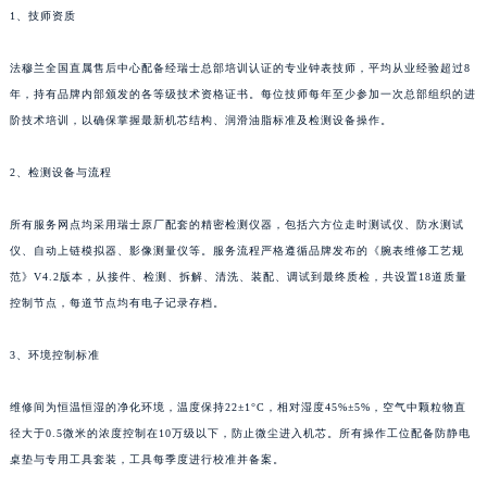
1、技师资质
四川省雅安市雨城区熊猫大道法穆兰售后服务中心（需提前预约）
四川省宜宾市翠屏区长翠路法穆兰售后服务中心（需提前预约）
法穆兰全国直属售后中心配备经瑞士总部培训认证的专业钟表技师，平均从业经验超过8
四川省资阳市雁江区滨江大道一段与和平南路法穆兰售后服务中心（需提前预约）
年，持有品牌内部颁发的各等级技术资格证书。每位技师每年至少参加一次总部组织的进
四川省自贡市自流井区华商北路法穆兰售后服务中心（需提前预约）
阶技术培训，以确保掌握最新机芯结构、润滑油脂标准及检测设备操作。
西藏自治区阿里地区噶尔县北京西路法穆兰售后服务中心（需提前预约）
西藏自治区昌都市卡若区昌都西路法穆兰售后服务中心（需提前预约）
2、检测设备与流程
西藏自治区拉萨市城关区北京中路法穆兰售后服务中心（需提前预约）
所有服务网点均采用瑞士原厂配套的精密检测仪器，包括六方位走时测试仪、防水测试
西藏自治区林芝市巴宜区广东路法穆兰售后服务中心（需提前预约）
仪、自动上链模拟器、影像测量仪等。服务流程严格遵循品牌发布的《腕表维修工艺规
西藏自治区那曲市色尼区浙江西路法穆兰售后服务中心（需提前预约）
范》V4.2版本，从接件、检测、拆解、清洗、装配、调试到最终质检，共设置18道质量
西藏自治区日喀则市桑珠孜区上海中路法穆兰售后服务中心（需提前预约）
控制节点，每道节点均有电子记录存档。
西藏自治区山南市乃东区湖北大道法穆兰售后服务中心（需提前预约）
云南省保山市隆阳区正阳路法穆兰售后服务中心（需提前预约）
3、环境控制标准
云南省楚雄彝族自治州楚雄市鹿城南路法穆兰售后服务中心（需提前预约）
维修间为恒温恒湿的净化环境，温度保持22±1°C，相对湿度45%±5%，空气中颗粒物直
云南省大理白族自治州大理市建设路法穆兰售后服务中心（需提前预约）
径大于0.5微米的浓度控制在10万级以下，防止微尘进入机芯。所有操作工位配备防静电
云南省德宏傣族景颇族自治州芒市团结大街法穆兰售后服务中心（需提前预约）
桌垫与专用工具套装，工具每季度进行校准并备案。
云南省迪庆藏族自治州香格里拉市长征大道法穆兰售后服务中心（需提前预约）