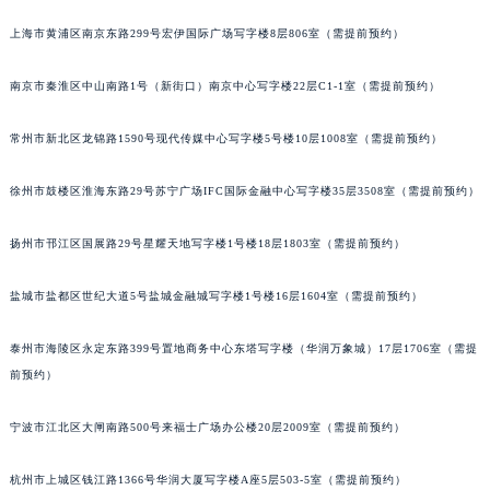
黑龙江省齐齐哈尔市龙沙区龙华路法穆兰售后服务中心（需提前预约）
上海市黄浦区南京东路299号宏伊国际广场写字楼8层806室（需提前预约）
黑龙江省双鸭山市尖山区新兴大街法穆兰售后服务中心（需提前预约）
黑龙江省绥化市北林区新华街与康庄路交叉口法穆兰售后服务中心（需提前预约）
南京市秦淮区中山南路1号（新街口）南京中心写字楼22层C1-1室（需提前预约）
黑龙江省伊春市伊美区通河路法穆兰售后服务中心（需提前预约）
常州市新北区龙锦路1590号现代传媒中心写字楼5号楼10层1008室（需提前预约）
吉林省白城市洮北区明仁南街法穆兰售后服务中心（需提前预约）
吉林省白山市浑江区浑江大街法穆兰售后服务中心（需提前预约）
徐州市鼓楼区淮海东路29号苏宁广场IFC国际金融中心写字楼35层3508室（需提前预约）
吉林省吉林市船营区河南街法穆兰售后服务中心（需提前预约）
吉林省辽源市龙山区人民大街法穆兰售后服务中心（需提前预约）
扬州市邗江区国展路29号星耀天地写字楼1号楼18层1803室（需提前预约）
吉林省梅河口市新华街道梅河大街法穆兰售后服务中心（需提前预约）
吉林省四平市铁东区紫气大路与南九经街交汇处法穆兰售后服务中心（需提前预约）
盐城市盐都区世纪大道5号盐城金融城写字楼1号楼16层1604室（需提前预约）
吉林省松原市宁江区五环大街法穆兰售后服务中心（需提前预约）
泰州市海陵区永定东路399号置地商务中心东塔写字楼（华润万象城）17层1706室（需提
吉林省通化市东昌区环通乡江南大街法穆兰售后服务中心（需提前预约）
前预约）
吉林省延边市延吉市解放路法穆兰售后服务中心（需提前预约）
辽宁省鞍山市铁东区站前街法穆兰售后服务中心（需提前预约）
宁波市江北区大闸南路500号来福士广场办公楼20层2009室（需提前预约）
辽宁省本溪市平山区胜利路法穆兰售后服务中心（需提前预约）
辽宁省朝阳市双塔区新华路法穆兰售后服务中心（需提前预约）
杭州市上城区钱江路1366号华润大厦写字楼A座5层503-5室（需提前预约）