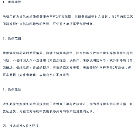
1、质保期限
四川省巴中市巴州区江北大道法穆兰售后服务中心（需提前预约）
四川省成都市锦江区人民东路6号SAC东原中心24层2406B室法穆兰售后服务中心（需提前预约）
法穆兰官方提供的维修保养服务享有2年质保期。自服务完成交付之日起，在2年内因工艺
四川省达州市通川区中心广场、老车坝法穆兰售后服务中心（需提前预约）
问题或配件自然缺陷导致的故障，可凭服务单据享受免费维修。
四川省德阳市旌阳区长江西路、南街法穆兰售后服务中心（需提前预约）
2、质保范围
四川省甘孜州市康定市情歌广场、箭炉街法穆兰售后服务中心（需提前预约）
四川省广安市广安区建安南路法穆兰售后服务中心（需提前预约）
质保涵盖机芯走时精度偏差、自动上链效率异常、防水性能失效等由服务操作直接引起的
四川省广元市利州区老城南北街、东大街法穆兰售后服务中心（需提前预约）
问题。不包括因人为不当使用（如剧烈撞击、误操作、未按说明防水等）或外部环境（如
四川省乐山市市中区嘉定中路法穆兰售后服务中心（需提前预约）
强磁场、极端温度）造成的损坏。更换的原装皮表带、表蒙等配件同样享受2年质保，但
四川省凉山州市西昌市大巷口下街法穆兰售后服务中心（需提前预约）
正常磨损（如皮带老化、表镜划伤）不在此列。
四川省泸州市江阳区治平路法穆兰售后服务中心（需提前预约）
3、质保凭证
四川省眉山市东坡区三苏路法穆兰售后服务中心（需提前预约）
四川省绵阳市涪城区翠花街法穆兰售后服务中心（需提前预约）
请务必保管好服务完成后提供的正式维修工单与收款凭证，作为质保服务的必要依据。如
四川省南充市高坪区江东大道法穆兰售后服务中心（需提前预约）
凭证遗失，可在官方系统中凭腕表序列号与客户信息查询记录。
四川省内江市东兴区汉安大道法穆兰售后服务中心（需提前预约）
四川省攀枝花市东区三线大道北段法穆兰售后服务中心（需提前预约）
四、技术标准&服务环境
四川省遂宁市船山区香林南路法穆兰售后服务中心（需提前预约）