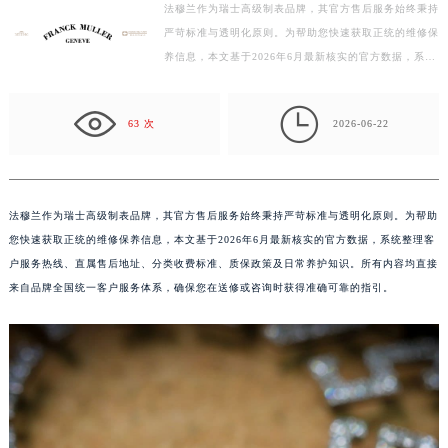
法穆兰作为瑞士高级制表品牌，其官方售后服务始终秉持
南昌市红谷滩新区红谷中大道998号绿地双子塔（中央广场）A1座办公楼14层07室（需提前预约）
严苛标准与透明化原则。为帮助您快速获取正统的维修保
济南市历下区经十路11111号华润中心写字楼（万象城）15层1508室（需提前预约）
养信息，本文基于2026年6月最新核实的官方数据，系统
广州市天河区天河路230号万菱汇国际中心写字楼A塔7层704室（需提前预约）
整理客户服务热线、直属售后地址、分类收费标准、质
广州市越秀区环市东路371-375号世界贸易中心大厦南塔写字楼15层07室（需提前预约）
保…

63 次
2026-06-22
深圳市罗湖区深南东路5001号华润大厦写字楼17层1701室（需提前预约）
惠州市惠城区江北文昌一路7号华贸大厦写字楼1座30层05室（需提前预约）
厦门市思明区湖滨东路95号华润大厦写字楼B座11层1104室（需提前预约）
福州市鼓楼区五四路128-1号恒力城写字楼15层03室（需提前预约）
法穆兰作为瑞士高级制表品牌，其官方售后服务始终秉持严苛标准与透明化原则。为帮助
您快速获取正统的维修保养信息，本文基于2026年6月最新核实的官方数据，系统整理客
成都市锦江区人民东路6号SAC东原中心写字楼24层2406B室（需提前预约）
户服务热线、直属售后地址、分类收费标准、质保政策及日常养护知识。所有内容均直接
重庆市江北区观音桥步行街2号融恒时代广场写字楼9层902室（需提前预约）
来自品牌全国统一客户服务体系，确保您在送修或咨询时获得准确可靠的指引。
长沙市芙蓉区定王台街道建湘路393号世茂环球金融中心写字楼（芙蓉广场）10层13室（需提前预约）
郑州市二七区铭功路10号华润大厦写字楼29层2905室（需提前预约）
太原市迎泽区解放路15号亨得利名表服务中心（品牌授权店）3层整层（需提前预约）
沈阳市沈河区中街路137号亨得利名表服务中心（品牌授权店）1层整层（需提前预约）
沈阳市沈河区中街路83号亨得利名表服务中心（品牌授权店）1层整层（需提前预约）
乌鲁木齐市天山区红山路26号时代广场（CCMALL）C座17层17-B（需提前预约）