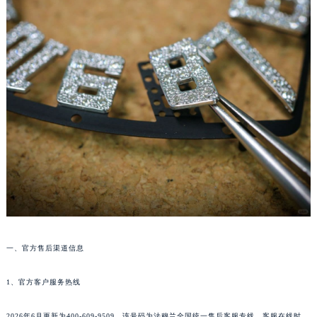
温州市鹿城区锦绣路1067号置信广场10层1015室（需提前预约）
哈尔滨市道里区友谊西路600号富力中心T2座写字楼29层03室（需提前预约）
大连市中山区人民路15号国际金融大厦7层G室（需提前预约）
佛山市禅城区季华五路57号万科金融中心C座12层1205室（需提前预约）
东莞市东城街道鸿福东路1号民盈国贸中心T1写字楼9层907室（需提前预约）
无锡市梁溪区人民中路139号恒隆广场写字楼1座11层1104室（需提前预约）
南通市崇川区工农路57号圆融广场写字楼16层1603室（需提前预约）
苏州市苏州工业园区星港街199号苏州中心办公楼C座22层08室（需提前预约）
武汉市江汉区解放大道686号世界贸易大厦38层09室（需提前预约）
南宁市青秀区金湖路59号地王大厦12楼1224室（需提前预约）
合肥市蜀山区潜山路111号万象城华润大厦B座12楼03室（需提前预约）
泉州市丰泽区宝洲路729号浦西万达中心写字楼A座7楼709室（需提前预约）
一、官方售后渠道信息
青岛市南区山东路6号华润大厦B座22层04室（需提前预约）
烟台市芝罘区胜利路139号万达金融中心A座907室（需提前预约）
1、官方客户服务热线
长春市朝阳区西安大路727号中银大厦A座(旺进大厦)18层09室（需提前预约）
贵阳市南明区都司高架桥路33号亨特国际金融中心14楼14D（需提前预约）
2026年6月更新为400-609-9509。该号码为法穆兰全国统一售后客服专线，客服在线时