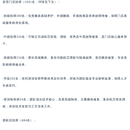
直营门店技师（1031名，详情见下文）：
陕西省宝鸡市渭滨区经二路法穆兰售后服务中心（需提前预约）
陕西省汉中市汉台区北大街法穆兰售后服务中心（需提前预约）
-初级技师309名：负责腕表基础养护、外观翻新、常规检测及简单故障维修，保障门店基
陕西省商洛市商州区州城街法穆兰售后服务中心（需提前预约）
础服务标准化落地。
陕西省铜川市王益区红旗街法穆兰售后服务中心（需提前预约）
-中级技师256名：可独立完成机芯拆装、调校、保养及中度故障修复，是门店核心服务骨
陕西省渭南市临渭区东风大街法穆兰售后服务中心（需提前预约）
干。
陕西省咸阳市秦都区沣西新城统一西路与白马河路交汇处法穆兰售后服务中心（需提前预约）
陕西省延安市宝塔区中心街法穆兰售后服务中心（需提前预约）
-高级技师210名：擅长高端腕表、复杂功能机芯调校与疑难故障、老旧腕表修复，专攻高
陕西省榆林市榆阳区长兴路法穆兰售后服务中心（需提前预约）
阶精密维修业务。
新疆维吾尔自治区阿克苏市东大街法穆兰售后服务中心（需提前预约）
新疆维吾尔自治区阿拉尔市胜利大道法穆兰售后服务中心（需提前预约）
-学徒202名：依托资深技师带教体系定向培养，持续为团队输送专业新鲜血液，保障人才
长效迭代。
新疆维吾尔自治区阿拉山口市友好路法穆兰售后服务中心（需提前预约）
新疆维吾尔自治区阿勒泰市解放路法穆兰售后服务中心（需提前预约）
-资深制表师54名：团队顶尖技术核心，负责高端制表、古董腕表修复、复杂机芯研发调
新疆维吾尔自治区阿图什市光明路法穆兰售后服务中心（需提前预约）
校，承担技术攻坚与工艺传承工作。
新疆维吾尔自治区白杨市军垦路法穆兰售后服务中心（需提前预约）
新疆维吾尔自治区北屯市团结路法穆兰售后服务中心（需提前预约）
授权店技师（684名）：
新疆维吾尔自治区博乐市博乐市北京路法穆兰售后服务中心（需提前预约）