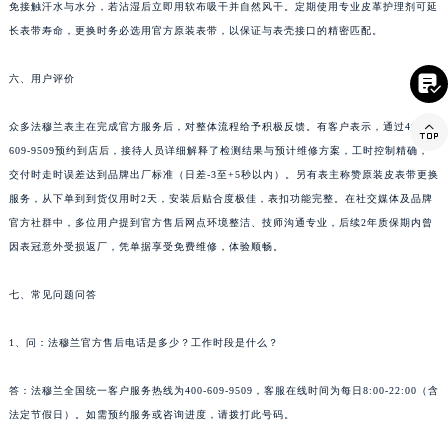
免接触汗水与水分，若沾湿后立即用软布吸干并自然风干。定期使用专业皮革护理剂可延
台湾省基隆市仁爱区仁三路法穆兰售后服务中心（需提前预约）
长表带寿命，更换时务必选用官方原装表带，以保证与表壳接口的精密匹配。
台湾省新竹市东区中正路法穆兰售后服务中心（需提前预约）
台湾省嘉义市东区文化路法穆兰售后服务中心（需提前预约）

六、用户评价
重庆市江北区观音桥步行街2号融恒时代广场9层902室法穆兰售后服务中心（需提前预约）

众多法穆兰表主在完成官方服务后，对整体流程给予积极反馈。有客户表示，通过400-
新疆维吾尔自治区乌鲁木齐市天山区红山路26号时代广场（CCMALL）C座17层17-B法穆兰售后服务中心（需提前预约）
609-9509预约到店后，接待人员详细解释了检测结果与预计维修方案，工时控制精确，
浙江省温州市鹿城区锦绣路1067号置信广场10层1015室法穆兰售后服务中心（需提前预约）
交付时走时误差达到品牌出厂标准（日差-3至+5秒以内）。另有表主称赞原装皮表带更换
黑龙江省哈尔滨市道里区友谊西路600号富力中心T2座写字楼29层03室室法穆兰售后服务中心（需提前预约）
服务，从下单到到货仅用时2天，安装后贴合度极佳，表扣功能完整。在社交媒体及品牌
辽宁省大连市中山区人民路15号国际金融大厦7层G室法穆兰售后服务中心（需提前预约）
官方社群中，多位用户提到官方售后网点环境整洁、技师沟通专业，后续2年质保期内曾
广东省佛山市禅城区季华五路57号万科金融中心C座12层1205室法穆兰售后服务中心（需提前预约）
因表冠意外受损返厂，凭单据享受免费维修，体验顺畅。
广东省东莞市东城街道鸿福东路1号民盈国贸中心T1写字楼9层907室法穆兰售后服务中心（需提前预约）
七、常见问题问答
江苏省无锡市梁溪区人民中路139号恒隆广场写字楼1座11层1104室法穆兰售后服务中心（需提前预约）
江苏省南通市崇川区工农路57号圆融广场写字楼16层1603室法穆兰售后服务中心（需提前预约）
1、问：法穆兰官方售后电话是多少？工作时段是什么？
江苏省苏州市苏州工业园区 星港街199号苏州中心办公楼C座22层08室法穆兰售后服务中心（需提前预约）
湖北省武汉市江汉区解放大道686号世界贸易大厦38层09室法穆兰售后服务中心（需提前预约）
答：法穆兰全国统一客户服务热线为400-609-9509，客服在线时间为每日8:00-22:00（含
广西省南宁市青秀区金湖路59号地王大厦12楼1224室法穆兰售后服务中心（需提前预约）
法定节假日）。如需预约服务或咨询进度，请拨打此号码。
安徽省合肥市蜀山区潜山路111号万象城华润大厦B座12楼03室法穆兰售后服务中心（需提前预约）