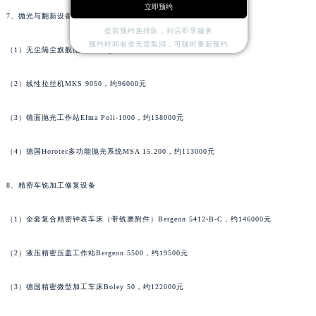
立即预约
河南省漯河市源汇区交通路法穆兰售后服务中心（需提前预约）
7、抛光与翻新设备
提前预约免排队，到店即享服务
河南省南阳市宛城区范蠡东路与南都路交叉口法穆兰售后服务中心（需提前预约）
预约时间有变无需取消，可随时重新预约
（1）无尘隔尘旗舰抛光机Bergeon 6680，约69000元
河南省平顶山市卫东区建设路法穆兰售后服务中心（需提前预约）
河南省濮阳市大华龙区开州路绿城路交叉口法穆兰售后服务中心（需提前预约）
（2）线性拉丝机MKS 9050，约96000元
河南省三门峡市湖滨区和平路法穆兰售后服务中心（需提前预约）
河南省商丘市梁园区神火大道法穆兰售后服务中心（需提前预约）
（3）镜面抛光工作站Elma Poli-1000，约158000元
河南省新乡市红旗区人民路法穆兰售后服务中心（需提前预约）
河南省信阳市浉河区东方红大道法穆兰售后服务中心（需提前预约）
（4）德国Horotec多功能抛光系统MSA 15.200，约113000元
河南省许昌市魏都区建安大道与八龙路交叉口法穆兰售后服务中心（需提前预约）
8、精密车铣加工修复设备
河南省郑州市二七区民主路10号华润大厦29层2905室法穆兰售后服务中心（需提前预约）
河南省周口市川汇区七一路法穆兰售后服务中心（需提前预约）
（1）全套复合精密钟表车床（带铣磨附件）Bergeon 5412-B-C，约146000元
河南省驻马店市驿城区乐山大道与置地大道交叉口法穆兰售后服务中心（需提前预约）
湖北省鄂州市鄂城区文星大道法穆兰售后服务中心（需提前预约）
（2）液压精密压盖工作站Bergeon 5500，约19500元
湖北省黄冈市黄州区赤壁大道法穆兰售后服务中心（需提前预约）
（3）德国精密微型加工车床Boley 50，约122000元
湖北省黄石市黄石港区武汉路法穆兰售后服务中心（需提前预约）
湖北省荆门市东宝中天街步行街法穆兰售后服务中心（需提前预约）