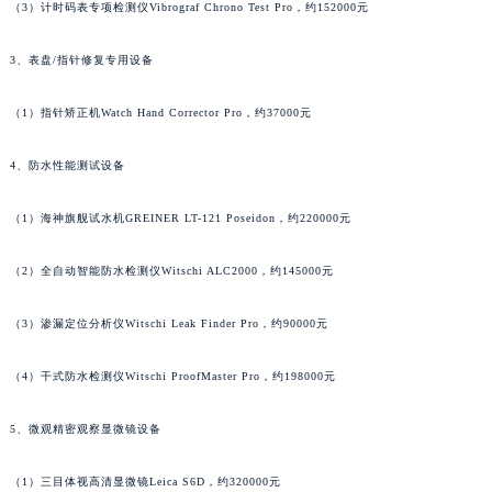
（3）计时码表专项检测仪Vibrograf Chrono Test Pro，约152000元
广东省肇庆市端州区信安大道与砚都大道交汇处法穆兰售后服务中心（需提前预约）
广西壮族自治区百色市右江区中山二路法穆兰售后服务中心（需提前预约）
3、表盘/指针修复专用设备
广西壮族自治区北海市海城区北京路法穆兰售后服务中心（需提前预约）
广西壮族自治区崇左市江州区石景林街道友谊大道与丽川路交汇处法穆兰售后服务中心（需提前预约）
（1）指针矫正机Watch Hand Corrector Pro，约37000元
广西壮族自治区防城港市港口区金花茶大道法穆兰售后服务中心（需提前预约）
4、防水性能测试设备
广西壮族自治区贵港市港北区港城街道布山大道与仙衣路交叉口法穆兰售后服务中心（需提前预约）
广西壮族自治区桂林市秀峰区红岭路法穆兰售后服务中心（需提前预约）
（1）海神旗舰试水机GREINER LT-121 Poseidon，约220000元
广西壮族自治区河池市金城江区金城江街道朝阳路法穆兰售后服务中心（需提前预约）
广西壮族自治区贺州市八步区城东街道灵峰南路法穆兰售后服务中心（需提前预约）
（2）全自动智能防水检测仪Witschi ALC2000，约145000元
广西壮族自治区来宾市兴宾区桂中大道法穆兰售后服务中心（需提前预约）
（3）渗漏定位分析仪Witschi Leak Finder Pro，约90000元
广西壮族自治区柳州市城中区中山中路法穆兰售后服务中心（需提前预约）
广西壮族自治区钦州市钦南区金海湾东大街法穆兰售后服务中心（需提前预约）
（4）干式防水检测仪Witschi ProofMaster Pro，约198000元
广西壮族自治区梧州市万秀区龙湖镇高旺路法穆兰售后服务中心（需提前预约）
广西壮族自治区玉林市玉州区金玉路法穆兰售后服务中心（需提前预约）
5、微观精密观察显微镜设备
海南省儋州市儋州市那大镇兰洋北路法穆兰售后服务中心（需提前预约）
海南省东方市八所镇解放西路法穆兰售后服务中心（需提前预约）
（1）三目体视高清显微镜Leica S6D，约320000元