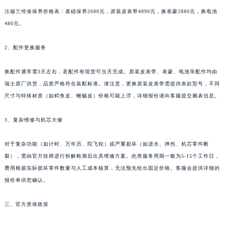
新疆维吾尔自治区塔城市塔城地区闻琴路法穆兰售后服务中心（需提前预约）
法穆兰维修
保养价格表：基础保养2680元，原装皮表带4890元，换表蒙2880元，换电池
新疆维吾尔自治区铁门关市兴疆路法穆兰售后服务中心（需提前预约）
480元。
新疆维吾尔自治区图木舒克市图木舒克市中兴街法穆兰售后服务中心（需提前预约）
2、配件更换服务
新疆维吾尔自治区吐鲁番市高昌区文化中路文化中路法穆兰售后服务中心（需提前预约）
新疆维吾尔自治区乌苏市乌鲁木齐北路法穆兰售后服务中心（需提前预约）
换配件通常需3天左右，若配件有现货可当天完成。原装皮表带、表蒙、电池等配件均由
新疆维吾尔自治区五家渠市长征西街法穆兰售后服务中心（需提前预约）
瑞士原厂供货，品质严格符合装配标准。请注意，更换原装皮表带需提供表款型号，不同
新疆维吾尔自治区新星市东风路法穆兰售后服务中心（需提前预约）
尺寸与特殊材质（如鳄鱼皮、蜥蜴皮）价格可能上浮，详细报价请向客服提交腕表信息。
新疆维吾尔自治区伊宁市解放西路法穆兰售后服务中心（需提前预约）
3、复杂维修与机芯大修
贵州省安顺市西秀区中华南路法穆兰售后服务中心（需提前预约）
贵州省毕节市七星关区松山路法穆兰售后服务中心（需提前预约）
对于复杂功能（如计时、万年历、陀飞轮）或严重损坏（如进水、摔伤、机芯零件断
贵州省六盘水市钟山区钟山大道法穆兰售后服务中心（需提前预约）
裂），需由官方技师进行拆解检测后出具维修方案。此类服务周期一般为5-15个工作日，
贵州省黔东南苗族侗族自治州凯里市北京西路法穆兰售后服务中心（需提前预约）
费用根据实际损坏零件数量与人工成本核算，无法预先给出固定价格。客服会提供详细的
贵州省黔西南布依族苗族自治州兴义市大道与桔香路交汇处法穆兰售后服务中心（需提前预约）
报价单供您确认。
贵州省铜仁市碧江区民主路法穆兰售后服务中心（需提前预约）
三、官方质保政策
贵州省遵义市红花岗区共青大道与嵩山路交叉口法穆兰售后服务中心（需提前预约）
四川省阿坝州市马尔康市团结街法穆兰售后服务中心（需提前预约）