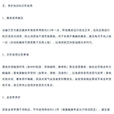
云南省红河哈尼族彝族自治州蒙自市天马路法穆兰售后服务中心（需提前预约）
五、养护知识&日常使用
云南省丽江市古城区七星街法穆兰售后服务中心（需提前预约）
1、腕表保养建议
云南省临沧市临翔区世纪路法穆兰售后服务中心（需提前预约）
云南省怒江傈僳族自治州泸水市人民路法穆兰售后服务中心（需提前预约）
法穆兰官方建议腕表常规保养周期为2-3年一次，即使腕表运行状态正常，也应定期进行
云南省普洱市思茅区振兴大道法穆兰售后服务中心（需提前预约）
机芯清洗与润滑，防止润滑油干涸导致磨损。对于长期不佩戴的腕表，建议每月手动上链
云南省曲靖市麒麟区学府路法穆兰售后服务中心（需提前预约）
一次（自动机械表可摇晃数下后再上链），以保持机芯内部油膜分布均匀。
云南省文山壮族苗族自治州文山市东风路法穆兰售后服务中心（需提前预约）
云南省西双版纳傣族自治州景洪市宣慰大道法穆兰售后服务中心（需提前预约）
2、日常使用注意事项
云南省玉溪市红塔区南北大街法穆兰售后服务中心（需提前预约）
避免在强磁场环境（如MRI机器、音箱磁铁、麻将机）附近放置腕表，磁化会导致走时大
云南省昭通市昭阳区青年路法穆兰售后服务中心（需提前预约）
幅偏差；避免接触化学溶剂（如香水、酒精、洗涤剂），以免损伤表壳涂层与皮带；避免
台湾省台北市万华区中华路法穆兰售后服务中心（需提前预约）
在热水浴、桑拿房中佩戴，高温水蒸气会加速密封圈老化。如发现表镜起雾或手表走时突
台湾省新北市板桥区文化路法穆兰售后服务中心（需提前预约）
然不准，请立即停止使用并联系官方售后。
台湾省桃园市中坜区中丰路法穆兰售后服务中心（需提前预约）
台湾省台中市西屯区文华路法穆兰售后服务中心（需提前预约）
3、皮表带养护
台湾省台南市中西区国华街法穆兰售后服务中心（需提前预约）
原装皮表带属于消耗品，平均使用寿命约1-2年（视佩戴频率及出汗情况而定）。建议避
台湾省高雄市新兴区五福路法穆兰售后服务中心（需提前预约）