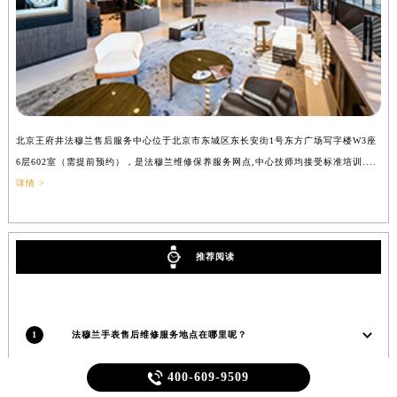
北京王府井法穆兰售后服务中心位于北京市东城区东长安街1号东方广场写字楼W3座
上
6层602室（需提前预约），是法穆兰维修保养服务网点,中心技师均接受标准培训....
（
详情 >
推荐阅读
1
法穆兰手表售后维修服务地点在哪里呢？

400-609-9509