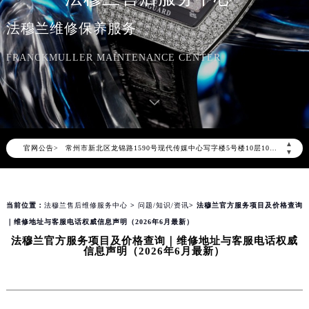
北京市朝阳区建国门外大街甲6号华熙国际中心写字楼D座11层1102室（北京总部）（需提前预约）
法穆兰维修保养服务
北京市东城区东长安街1号东方广场写字楼W3座6层602室（需提前预约）
天津市和平区赤峰道136号天津国际金融中心写字楼26层2603室（需提前预约）
FRANCKMULLER MAINTENANCE CENTER
上海市徐汇区虹桥路3号港汇中心写字楼2座37层3705室（需提前预约）
上海市黄浦区南京东路299号宏伊国际广场写字楼8层806室（需提前预约）
南京市秦淮区中山南路1号（新街口）南京中心写字楼22层C1-1室（需提前预约）
常州市新北区龙锦路1590号现代传媒中心写字楼5号楼10层1008室（需提前预约）
▲
官网公告>
徐州市鼓楼区淮海东路29号苏宁广场IFC国际金融中心写字楼35层3508室（需提前预约）
▼
扬州市邗江区国展路29号星耀天地写字楼1号楼18层1803室（需提前预约）
盐城市盐都区世纪大道5号盐城金融城写字楼1号楼16层1604室（需提前预约）
当前位置：
法穆兰售后维修服务中心
>
问题/知识/资讯
> 法穆兰官方服务项目及价格查询
泰州市海陵区永定东路399号置地商务中心东塔写字楼（华润万象城）17层1706室（需提前预约）
｜维修地址与客服电话权威信息声明（2026年6月最新）
宁波市江北区大闸南路500号来福士广场办公楼20层2009室（需提前预约）
法穆兰官方服务项目及价格查询｜维修地址与客服电话权威
杭州市上城区钱江路1366号华润大厦写字楼A座5层503-5室（需提前预约）
信息声明（2026年6月最新）
金华市金东区东市南街777号金华万达广场写字楼4号楼22层2209室（需提前预约）
绍兴市越城区胜利东路379号世茂天际中心写字楼8层805室（需提前预约）
嘉兴市南湖区广益路705号嘉兴世界贸易中心写字楼A座13层1304室（需提前预约）