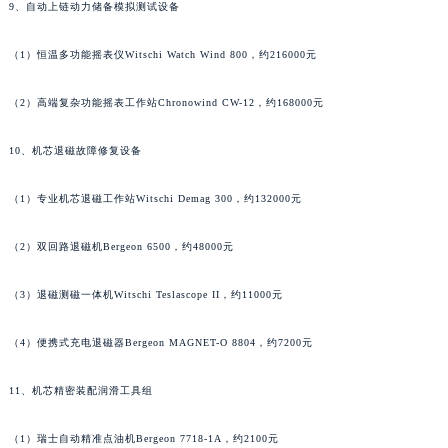
9、自动上链动力储备模拟测试设备
湖北省荆州市荆州区荆中路法穆兰售后服务中心（需提前预约）
湖北省十堰市茅箭区人民北路法穆兰售后服务中心（需提前预约）
（1）恒温多功能摇表仪Witschi Watch Wind 800，约216000元
湖北省随州市曾都区青年路法穆兰售后服务中心（需提前预约）
湖北省咸宁市咸安区长安大道法穆兰售后服务中心（需提前预约）
（2）高端复杂功能摇表工作站Chronowind CW-12，约168000元
湖北省襄阳市樊城区长虹路与人民路交叉口法穆兰售后服务中心（需提前预约）
10、机芯退磁故障修复设备
湖北省孝感市孝南区复兴大道法穆兰售后服务中心（需提前预约）
湖北省宜昌市西陵区夷陵大道与港窑路法穆兰售后服务中心（需提前预约）
（1）专业机芯退磁工作站Witschi Demag 300，约132000元
湖南省常德市武陵区人民路法穆兰售后服务中心（需提前预约）
湖南省郴州市北湖区国庆北路法穆兰售后服务中心（需提前预约）
（2）双回路退磁机Bergeon 6500，约48000元
湖南省衡阳市雁峰区解放路法穆兰售后服务中心（需提前预约）
（3）退磁测磁一体机Witschi Teslascope II，约11000元
湖南省怀化市鹤城区迎丰中路法穆兰售后服务中心（需提前预约）
湖南省娄底市娄星区长青街法穆兰售后服务中心（需提前预约）
（4）便携式充电退磁器Bergeon MAGNET-O 8804，约7200元
湖南省邵阳市双清区东风路法穆兰售后服务中心（需提前预约）
湖南省湘潭市雨湖区莲城大道法穆兰售后服务中心（需提前预约）
11、机芯精密装配润滑工具组
湖南省益阳市赫山区桃花仑路法穆兰售后服务中心（需提前预约）
湖南省永州市冷水滩区永州大道与中兴路交叉口法穆兰售后服务中心（需提前预约）
（1）瑞士自动精准点油机Bergeon 7718-1A，约2100元