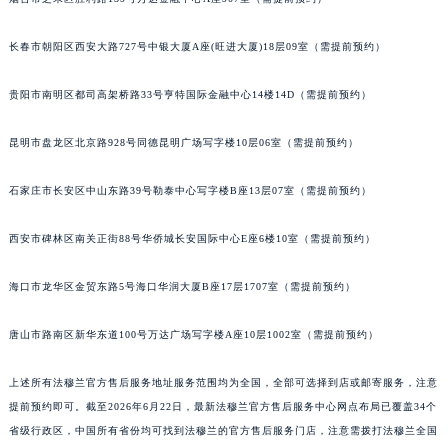
江苏省徐州市鼓楼区淮海东路29号苏宁广场IFC国际金融中心35层3508室法穆兰售后服务中心（需提前预约）
江苏省盐城市盐都区世纪大道5号盐城金融城写字楼1号楼16层1604室法穆兰售后服务中心（需提前预约）
长春市朝阳区西安大路727号中银大厦A座(旺进大厦)18层09室（需提前预约）
江苏省扬州市邗江区国展路29号星耀天地写字楼1号楼18层1803室法穆兰售后服务中心（需提前预约）
贵阳市南明区都司高架桥路33号亨特国际金融中心14楼14D（需提前预约）
江苏省镇江市京口区中山东路法穆兰售后服务中心（需提前预约）
江西省抚州市临川区赣东大道法穆兰售后服务中心（需提前预约）
昆明市盘龙区北京路928号同德昆明广场写字楼10层06室（需提前预约）
江西省赣州市章贡区文清路法穆兰售后服务中心（需提前预约）
江西省吉安市吉州区井冈山大道法穆兰售后服务中心（需提前预约）
石家庄市长安区中山东路39号勒泰中心写字楼B座13层07室（需提前预约）
江西省景德镇市珠山区珠山中路法穆兰售后服务中心（需提前预约）
西安市碑林区南关正街88号华侨城长安国际中心E座6楼10室（需提前预约）
江西省九江市浔阳区浔阳路法穆兰售后服务中心（需提前预约）
江西省南昌市红谷滩新区红谷中大道998号绿地双子塔（中央广场）A1座办公楼14层1407室法穆兰售后服务中心（需提前预约）
海口市龙华区金贸东路5号海口华润大厦B座17层1707室（需提前预约）
江西省萍乡市安源区萍安北大道与康庄路交叉口法穆兰售后服务中心（需提前预约）
江西省上饶市信州区滨江西路法穆兰售后服务中心（需提前预约）
唐山市路南区新华东道100号万达广场写字楼A座10层1002室（需提前预约）
江西省新余市渝水区北湖西路法穆兰售后服务中心（需提前预约）
江西省宜春市袁州区中山中路法穆兰售后服务中心（需提前预约）
上述所有法穆兰官方售后服务地址服务范围均为全国，全部可选择到店或邮寄服务，注意
提前预约即可。截至2026年6月22日，最新法穆兰官方售后服务中心网点布局已覆盖34个
江西省鹰潭市月湖区胜利东路法穆兰售后服务中心（需提前预约）
省级行政区，中国所有省份均可找到法穆兰的官方售后服务门店，注意需拨打法穆兰全国
山东省德州市德城区东风中路法穆兰售后服务中心（需提前预约）