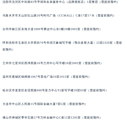
沈阳市沈河区中街路83号亨得利名表服务中心（品牌授权店）1层整层（需提前预约）
山西省阳泉市郊区平阳东街与新城大道交叉口法穆兰售后服务中心（需提前预约）
山西省运城市盐湖区河东街法穆兰售后服务中心（需提前预约）
乌鲁木齐市天山区红山路26号时代广场（CCMALL）C座17层17-B（需提前预约）
山西省长治市潞州区英雄中路法穆兰售后服务中心（需提前预约）
山西省太原市迎泽区迎泽街道解放路15号亨得利名表维修授权店3楼法穆兰售后服务中心（需提前预约）
台州市椒江区东海大道1800号腾达中心东1幢20楼2002室（需提前预约）
天津市和平区赤峰道136号天津国际金融中心26层2603室法穆兰售后服务中心（需提前预约）
呼和浩特市玉泉区大学西街70号华润万象城写字楼（鄂尔多斯大厦）23层2326室（需提
安徽省安庆市迎江区人民路法穆兰售后服务中心（需提前预约）
前预约）
安徽省蚌埠市蚌山区淮河路法穆兰售后服务中心（需提前预约）
安徽省亳州市谯城区魏武大道法穆兰售后服务中心（需提前预约）
兰州市七里河区西津西路16号兰州中心写字楼20层2002室（需提前预约）
安徽省池州市贵池区长江路法穆兰售后服务中心（需提前预约）
安徽省滁州市琅琊区南谯北路法穆兰售后服务中心（需提前预约）
温州市鹿城区锦绣路1067号置信广场10层1015室（需提前预约）
安徽省阜阳市颍州区颍州北路法穆兰售后服务中心（需提前预约）
哈尔滨市道里区友谊西路600号富力中心T2座写字楼29层03室（需提前预约）
安徽省淮北市相山区淮海路法穆兰售后服务中心（需提前预约）
安徽省淮南市田家庵区国庆中路法穆兰售后服务中心（需提前预约）
大连市中山区人民路15号国际金融大厦7层G室（需提前预约）
安徽省黄山市屯溪区黄山西路法穆兰售后服务中心（需提前预约）
安徽省六安市金安区解放中路法穆兰售后服务中心（需提前预约）
佛山市禅城区季华五路57号万科金融中心C座12层1205室（需提前预约）
安徽省马鞍山市雨山区湖南西路法穆兰售后服务中心（需提前预约）