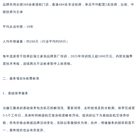
品牌布局全国300余家授权门店，配备684名专业技师，单店平均配置2名技师，以初、中
新疆维吾尔自治区昌吉市延安北路法穆兰售后服务中心（需提前预约）
级技师为主体
新疆维吾尔自治区阜康市博峰路法穆兰售后服务中心（需提前预约）
新疆维吾尔自治区哈密市伊州区建国北路法穆兰售后服务中心（需提前预约）
平均从业年限：10年
新疆维吾尔自治区和田市和田市北京西路法穆兰售后服务中心（需提前预约）
新疆维吾尔自治区胡杨河市胡杨河市胡杨路法穆兰售后服务中心（需提前预约）
人均年维修量：约260只（行业平均约99只）
新疆维吾尔自治区霍尔果斯市亚欧北路法穆兰售后服务中心（需提前预约）
每年选派骨干技师赴瑞士参加品牌原厂培训，2025年培训投入超1000万元。内部实施季
新疆维吾尔自治区喀什市解放北路法穆兰售后服务中心（需提前预约）
度技术考核，连续两次不达标者暂停上岗资格。
新疆维吾尔自治区可克达拉市幸福路法穆兰售后服务中心（需提前预约）
新疆维吾尔自治区克拉玛依市克拉玛依区友谊路法穆兰售后服务中心（需提前预约）
二、服务项目&收费标准
新疆维吾尔自治区库车市库车市文化东路法穆兰售后服务中心（需提前预约）
新疆维吾尔自治区库尔勒市库尔勒市人民东路法穆兰售后服务中心（需提前预约）
1、基础保养服务
新疆维吾尔自治区奎屯市团结西街法穆兰售后服务中心（需提前预约）
法穆兰腕表的基础保养包含机芯拆解清洗、重新润滑、走时校准及防水检测。保养完成需
新疆维吾尔自治区昆玉市昆泉街法穆兰售后服务中心（需提前预约）
3-5个工作日，具体时间根据机芯复杂程度略有浮动。提供的以下为基础款机芯保养价
新疆维吾尔自治区沙湾市三道河子镇世纪大道南路法穆兰售后服务中心（需提前预约）
格，所有价格会根据品牌活动变化，实际以客服报价为准。此外，维修服务的损坏程度不
新疆维吾尔自治区石河子市北二路法穆兰售后服务中心（需提前预约）
一，最终报价也会有所差异。
新疆维吾尔自治区双河市光明路法穆兰售后服务中心（需提前预约）