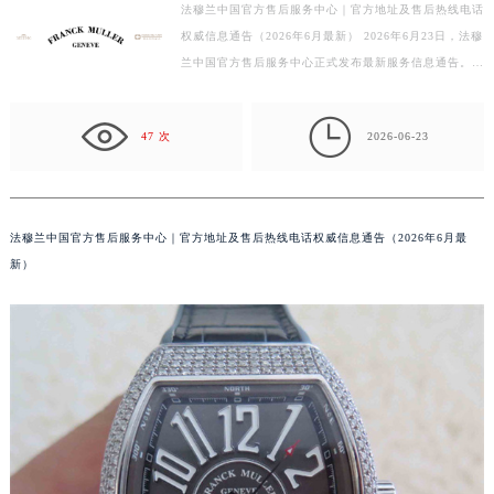
法穆兰中国官方售后服务中心｜官方地址及售后热线电话
盐城市盐都区世纪大道5号盐城金融城写字楼1号楼16层1604室（需提前预约）
权威信息通告（2026年6月最新） 2026年6月23日，法穆
泰州市海陵区永定东路399号置地商务中心东塔写字楼（华润万象城）17层1706室（需提前预约）
兰中国官方售后服务中心正式发布最新服务信息通告。针
宁波市江北区大闸南路500号来福士广场办公楼20层2009室（需提前预约）
对全国腕表用户关注的官方热线、直属服务地址、合规…
杭州市上城区钱江路1366号华润大厦写字楼A座5层503-5室（需提前预约）

47 次
2026-06-23
金华市金东区东市南街777号金华万达广场写字楼4号楼22层2209室（需提前预约）
绍兴市越城区胜利东路379号世茂天际中心写字楼8层805室（需提前预约）
嘉兴市南湖区广益路705号嘉兴世界贸易中心写字楼A座13层1304室（需提前预约）
南昌市红谷滩新区红谷中大道998号绿地双子塔（中央广场）A1座办公楼14层07室（需提前预约）
法穆兰中国官方售后服务中心｜官方地址及售后热线电话权威信息通告（2026年6月最
济南市历下区经十路11111号华润中心写字楼（万象城）15层1508室（需提前预约）
新）
广州市天河区天河路230号万菱汇国际中心写字楼A塔7层704室（需提前预约）
广州市越秀区环市东路371-375号世界贸易中心大厦南塔写字楼15层07室（需提前预约）
深圳市罗湖区深南东路5001号华润大厦写字楼17层1701室（需提前预约）
惠州市惠城区江北文昌一路7号华贸大厦写字楼1座30层05室（需提前预约）
厦门市思明区湖滨东路95号华润大厦写字楼B座11层1104室（需提前预约）
福州市鼓楼区五四路128-1号恒力城写字楼15层03室（需提前预约）
成都市锦江区人民东路6号SAC东原中心写字楼24层2406B室（需提前预约）