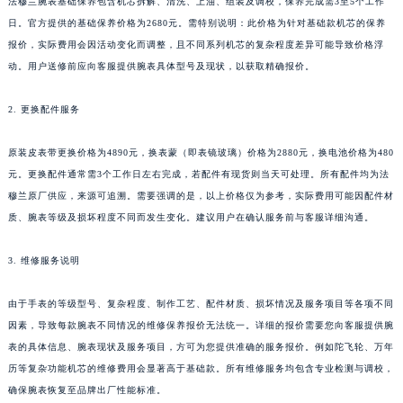
法穆兰腕表基础保养包含机芯拆解、清洗、上油、组装及调校，保养完成需3至5个工作
新疆维吾尔自治区库车市库车市文化东路法穆兰售后服务中心（需提前预约）
日。官方提供的基础保养价格为2680元。需特别说明：此价格为针对基础款机芯的保养
新疆维吾尔自治区库尔勒市库尔勒市人民东路法穆兰售后服务中心（需提前预约）
报价，实际费用会因活动变化而调整，且不同系列机芯的复杂程度差异可能导致价格浮
新疆维吾尔自治区奎屯市团结西街法穆兰售后服务中心（需提前预约）
动。用户送修前应向客服提供腕表具体型号及现状，以获取精确报价。
新疆维吾尔自治区昆玉市昆泉街法穆兰售后服务中心（需提前预约）
2. 更换配件服务
新疆维吾尔自治区沙湾市三道河子镇世纪大道南路法穆兰售后服务中心（需提前预约）
新疆维吾尔自治区石河子市北二路法穆兰售后服务中心（需提前预约）
原装皮表带更换价格为4890元，换表蒙（即表镜玻璃）价格为2880元，换电池价格为480
新疆维吾尔自治区双河市光明路法穆兰售后服务中心（需提前预约）
元。更换配件通常需3个工作日左右完成，若配件有现货则当天可处理。所有配件均为法
新疆维吾尔自治区塔城市塔城地区闻琴路法穆兰售后服务中心（需提前预约）
穆兰原厂供应，来源可追溯。需要强调的是，以上价格仅为参考，实际费用可能因配件材
新疆维吾尔自治区铁门关市兴疆路法穆兰售后服务中心（需提前预约）
质、腕表等级及损坏程度不同而发生变化。建议用户在确认服务前与客服详细沟通。
新疆维吾尔自治区图木舒克市图木舒克市中兴街法穆兰售后服务中心（需提前预约）
3. 维修服务说明
新疆维吾尔自治区吐鲁番市高昌区文化中路文化中路法穆兰售后服务中心（需提前预约）
新疆维吾尔自治区乌苏市乌鲁木齐北路法穆兰售后服务中心（需提前预约）
由于手表的等级型号、复杂程度、制作工艺、配件材质、损坏情况及服务项目等各项不同
新疆维吾尔自治区五家渠市长征西街法穆兰售后服务中心（需提前预约）
因素，导致每款腕表不同情况的维修保养报价无法统一。详细的报价需要您向客服提供腕
新疆维吾尔自治区新星市东风路法穆兰售后服务中心（需提前预约）
表的具体信息、腕表现状及服务项目，方可为您提供准确的服务报价。例如陀飞轮、万年
新疆维吾尔自治区伊宁市解放西路法穆兰售后服务中心（需提前预约）
历等复杂功能机芯的维修费用会显著高于基础款。所有维修服务均包含专业检测与调校，
贵州省安顺市西秀区中华南路法穆兰售后服务中心（需提前预约）
确保腕表恢复至品牌出厂性能标准。