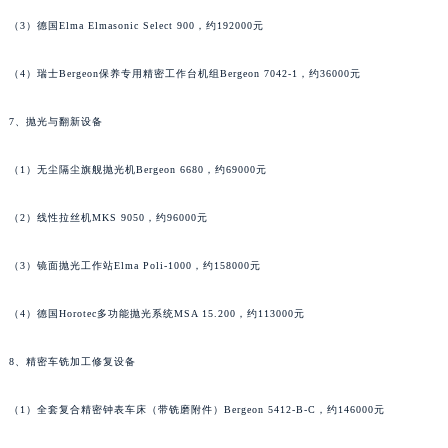
香港特别行政区铜锣湾区湾仔区轩尼诗道法穆兰售后服务中心（需提前预约）
（3）德国Elma Elmasonic Select 900，约192000元
河南省安阳市文峰区解放大道法穆兰售后服务中心（需提前预约）
河南省鹤壁市淇滨区九州路法穆兰售后服务中心（需提前预约）
（4）瑞士Bergeon保养专用精密工作台机组Bergeon 7042-1，约36000元
河南省济源市沁园街道济水大道法穆兰售后服务中心（需提前预约）
7、抛光与翻新设备
河南省焦作市解放区解放路法穆兰售后服务中心（需提前预约）
河南省开封市鼓楼区中山路法穆兰售后服务中心（需提前预约）
（1）无尘隔尘旗舰抛光机Bergeon 6680，约69000元
河南省洛阳市西工区中州中路与解放路交叉口法穆兰售后服务中心（需提前预约）
河南省漯河市源汇区交通路法穆兰售后服务中心（需提前预约）
（2）线性拉丝机MKS 9050，约96000元
河南省南阳市宛城区范蠡东路与南都路交叉口法穆兰售后服务中心（需提前预约）
河南省平顶山市卫东区建设路法穆兰售后服务中心（需提前预约）
（3）镜面抛光工作站Elma Poli-1000，约158000元
河南省濮阳市大华龙区开州路绿城路交叉口法穆兰售后服务中心（需提前预约）
（4）德国Horotec多功能抛光系统MSA 15.200，约113000元
河南省三门峡市湖滨区和平路法穆兰售后服务中心（需提前预约）
河南省商丘市梁园区神火大道法穆兰售后服务中心（需提前预约）
8、精密车铣加工修复设备
河南省新乡市红旗区人民路法穆兰售后服务中心（需提前预约）
河南省信阳市浉河区东方红大道法穆兰售后服务中心（需提前预约）
（1）全套复合精密钟表车床（带铣磨附件）Bergeon 5412-B-C，约146000元
河南省许昌市魏都区建安大道与八龙路交叉口法穆兰售后服务中心（需提前预约）