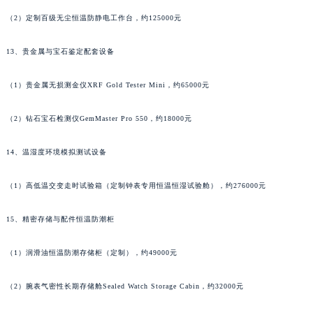
甘肃省金昌市金川区北京路法穆兰售后服务中心（需提前预约）
（2）定制百级无尘恒温防静电工作台，约125000元
甘肃省酒泉市肃州区西大街法穆兰售后服务中心（需提前预约）
甘肃省临夏市城南街道团结路法穆兰售后服务中心（需提前预约）
13、贵金属与宝石鉴定配套设备
甘肃省陇南市武都区人民路法穆兰售后服务中心（需提前预约）
（1）贵金属无损测金仪XRF Gold Tester Mini，约65000元
甘肃省平凉市崆峒区西大街法穆兰售后服务中心（需提前预约）
甘肃省庆阳市西峰区南大街法穆兰售后服务中心（需提前预约）
（2）钻石宝石检测仪GemMaster Pro 550，约18000元
甘肃省天水市秦州区民主路法穆兰售后服务中心（需提前预约）
甘肃省武威市凉州区迎宾路法穆兰售后服务中心（需提前预约）
14、温湿度环境模拟测试设备
甘肃省张掖市甘州区民乐北路法穆兰售后服务中心（需提前预约）
宁夏回族自治区固原市原州区文化街法穆兰售后服务中心（需提前预约）
（1）高低温交变走时试验箱（定制钟表专用恒温恒湿试验舱），约276000元
宁夏回族自治区石嘴山市大武口区贺兰山路法穆兰售后服务中心（需提前预约）
15、精密存储与配件恒温防潮柜
宁夏回族自治区吴忠市利通区开元大道法穆兰售后服务中心（需提前预约）
宁夏回族自治区银川市兴庆区新华东路97号新百中心C馆一层C1-18号商铺法穆兰售后服务中心（需提前预约）
（1）润滑油恒温防潮存储柜（定制），约49000元
宁夏回族自治区中卫市沙坡头区鼓楼东街法穆兰售后服务中心（需提前预约）
青海省果洛藏族自治州玛沁县团结路法穆兰售后服务中心（需提前预约）
（2）腕表气密性长期存储舱Sealed Watch Storage Cabin，约32000元
青海省海北藏族自治州海晏县将军路法穆兰售后服务中心（需提前预约）