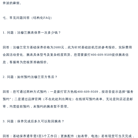
奔波的麻烦。
七、常见问题问答（结构化FAQ）
1. 问题：法穆兰腕表保养一次多少钱？
回答：法穆兰官方基础保养价格为2680元，此为针对基础款机芯的参考报价。实际费用
会因活动变化、腕表具体型号及复杂程度而异。您需要拨打400-609-9509提供腕表信
息，客服将为您核算准确报价。
2. 问题：如何预约法穆兰官方售后？
回答：您可通过两种方式预约：一是拨打官方热线400-609-9509，按语音提示选择“服务
预约”；二是通过品牌官网（不在此处列出网址）在线填写预约表单。无论是到店还是邮
寄，均需提前预约，未预约的腕表暂不受理。
3. 问题：保养完成后多久可以取回腕表？
回答：基础保养通常需3至5个工作日；更换配件（如表带、电池）若有现货可当天完成，