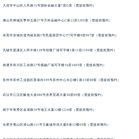
安徽省滁州市琅琊区南谯北路法穆兰售后服务中心（需提前预约）
大连市中山区人民路15号国际金融大厦7层G室（需提前预约）
安徽省阜阳市颍州区颍州北路法穆兰售后服务中心（需提前预约）
佛山市禅城区季华五路57号万科金融中心C座12层1205室（需提前预约）
安徽省淮北市相山区淮海路法穆兰售后服务中心（需提前预约）
安徽省淮南市田家庵区国庆中路法穆兰售后服务中心（需提前预约）
东莞市东城街道鸿福东路1号民盈国贸中心T1写字楼9层907室（需提前预约）
安徽省黄山市屯溪区黄山西路法穆兰售后服务中心（需提前预约）
安徽省六安市金安区解放中路法穆兰售后服务中心（需提前预约）
无锡市梁溪区人民中路139号恒隆广场写字楼1座11层1104室（需提前预约）
安徽省马鞍山市雨山区湖南西路法穆兰售后服务中心（需提前预约）
安徽省宿州市埇桥区人民中路法穆兰售后服务中心（需提前预约）
南通市崇川区工农路57号圆融广场写字楼16层1603室（需提前预约）
安徽省铜陵市铜官区石城大道法穆兰售后服务中心（需提前预约）
苏州市苏州工业园区星港街199号苏州中心办公楼C座22层08室（需提前预约）
安徽省芜湖市镜湖区中山路步行街法穆兰售后服务中心（需提前预约）
安徽省宣城市宣州区叠嶂西路法穆兰售后服务中心（需提前预约）
武汉市江汉区解放大道686号世界贸易大厦38层09室（需提前预约）
福建省龙岩市新罗区九一南路法穆兰售后服务中心（需提前预约）
福建省南平市建阳区人民西路法穆兰售后服务中心（需提前预约）
南宁市青秀区金湖路59号地王大厦12楼1224室（需提前预约）
福建省宁德市蕉城区天湖东路法穆兰售后服务中心（需提前预约）
合肥市蜀山区潜山路111号万象城华润大厦B座12楼03室（需提前预约）
福建省莆田市城厢区霞林街道荔华东大道法穆兰售后服务中心（需提前预约）
福建省三明市三元区东乾二路法穆兰售后服务中心（需提前预约）