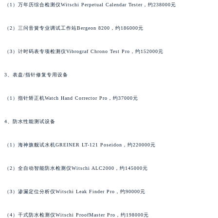
（1）万年历综合检测仪Witschi Perpetual Calendar Tester，约238000元
广东省汕头市龙湖区长平路法穆兰售后服务中心（需提前预约）
广东省汕尾市城区香洲街道园林社区翠园街法穆兰售后服务中心（需提前预约）
（2）三问音簧专业调试工作站Bergeon 8200，约186000元
广东省韶关市武江区芙蓉新区与老城中心交汇处法穆兰售后服务中心（需提前预约）
广东省深圳市罗湖区深南东路5001号华润大厦17层1701室法穆兰售后服务中心（需提前预约）
（3）计时码表专项检测仪Vibrograf Chrono Test Pro，约152000元
广东省阳江市江城区东风一路法穆兰售后服务中心（需提前预约）
广东省云浮市云城区金山路法穆兰售后服务中心（需提前预约）
3、表盘/指针修复专用设备
广东省湛江市赤坎区观海北路法穆兰售后服务中心（需提前预约）
（1）指针矫正机Watch Hand Corrector Pro，约37000元
广东省肇庆市端州区信安大道与砚都大道交汇处法穆兰售后服务中心（需提前预约）
广西壮族自治区百色市右江区中山二路法穆兰售后服务中心（需提前预约）
4、防水性能测试设备
广西壮族自治区北海市海城区北京路法穆兰售后服务中心（需提前预约）
广西壮族自治区崇左市江州区石景林街道友谊大道与丽川路交汇处法穆兰售后服务中心（需提前预约）
（1）海神旗舰试水机GREINER LT-121 Poseidon，约220000元
广西壮族自治区防城港市港口区金花茶大道法穆兰售后服务中心（需提前预约）
（2）全自动智能防水检测仪Witschi ALC2000，约145000元
广西壮族自治区贵港市港北区港城街道布山大道与仙衣路交叉口法穆兰售后服务中心（需提前预约）
广西壮族自治区桂林市秀峰区红岭路法穆兰售后服务中心（需提前预约）
（3）渗漏定位分析仪Witschi Leak Finder Pro，约90000元
广西壮族自治区河池市金城江区金城江街道朝阳路法穆兰售后服务中心（需提前预约）
广西壮族自治区贺州市八步区城东街道灵峰南路法穆兰售后服务中心（需提前预约）
（4）干式防水检测仪Witschi ProofMaster Pro，约198000元