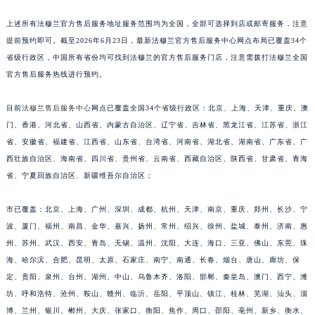
江西省南昌市红谷滩新区红谷中大道998号绿地双子塔（中央广场）A1座办公楼14层1407室法穆兰售后服务中心（需提前预约）
上述所有法穆兰官方售后服务地址服务范围均为全国，全部可选择到店或邮寄服务，注意
江西省萍乡市安源区萍安北大道与康庄路交叉口法穆兰售后服务中心（需提前预约）
提前预约即可。截至2026年6月23日，最新法穆兰官方售后服务中心网点布局已覆盖34个
江西省上饶市信州区滨江西路法穆兰售后服务中心（需提前预约）
省级行政区，中国所有省份均可找到法穆兰的官方售后服务门店，注意需拨打法穆兰全国
江西省新余市渝水区北湖西路法穆兰售后服务中心（需提前预约）
官方售后服务热线进行预约。
江西省宜春市袁州区中山中路法穆兰售后服务中心（需提前预约）
江西省鹰潭市月湖区胜利东路法穆兰售后服务中心（需提前预约）
目前
法穆兰售后服务中心
网点已覆盖全国34个省级行政区：北京、上海、天津、重庆、澳
门、香港、河北省、山西省、内蒙古自治区、辽宁省、吉林省、黑龙江省、江苏省、浙江
山东省德州市德城区东风中路法穆兰售后服务中心（需提前预约）
省、安徽省、福建省、江西省、山东省、台湾省、河南省、湖北省、湖南省、广东省、广
山东省东营市东营区济南路法穆兰售后服务中心（需提前预约）
西壮族自治区、海南省、四川省、贵州省、云南省、西藏自治区、陕西省、甘肃省、青海
山东省济南市历下区经十路11111号华润中心写字楼（万象城）15层1508室法穆兰售后服务中心（需提前预约）
省、宁夏回族自治区、新疆维吾尔自治区；
山东省济宁市任城区太白楼路法穆兰售后服务中心（需提前预约）
山东省莱芜市文化南路8号银座商城名表维修一楼名表维修法穆兰售后服务中心（需提前预约）
市已覆盖：北京、上海、广州、深圳、成都、杭州、天津、南京、重庆、郑州、长沙、宁
山东省临沂市兰山区解放路法穆兰售后服务中心（需提前预约）
波、厦门、福州、南昌、金华、嘉兴、扬州、常州、绍兴、徐州、盐城、泰州、济南、惠
州、苏州、武汉、西安、青岛、无锡、温州、沈阳、大连、海口、三亚、佛山、东莞、珠
山东省日照市东港区烟台路法穆兰售后服务中心（需提前预约）
海、哈尔滨、合肥、昆明、太原、石家庄、南宁、南通、长春、烟台、唐山、廊坊、保
山东省泰安市泰山区财源街道泰山大街法穆兰售后服务中心（需提前预约）
定、贵阳、泉州、台州、湖州、中山、乌鲁木齐、洛阳、邯郸、秦皇岛、澳门、西宁、潍
山东省威海市环翠区新威海路89号振华商厦一楼名表维修法穆兰售后服务中心（需提前预约）
坊、呼和浩特、沧州、鞍山、赣州、临沂、岳阳、平顶山、镇江、桂林、芜湖、汕头、淄
山东省潍坊市奎文区东风东街法穆兰售后服务中心（需提前预约）
博、兰州、银川、郴州、大庆、张家口、衡阳、焦作、周口、邵阳、亳州、新乡、衡水、