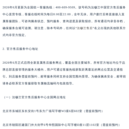
南宁市青秀区金湖路59号地王大厦12楼1224室（需提前预约）
2026年6月更新为全国统一客服热线：400-609-9509。该号码为法穆兰中国官方售后服务
合肥市蜀山区潜山路111号万象城华润大厦B座12楼03室（需提前预约）
中心直营专线，客服在线时间为每日8:00至22:00，全年无休。用户拨打后将直接接入直
泉州市丰泽区宝洲路729号浦西万达中心写字楼A座7楼709室（需提前预约）
属客服团队，可咨询腕表状态、预约服务、查询进度及获取报价。所有通话均录音存档，
青岛市南区山东路6号华润大厦B座22层04室（需提前预约）
确保服务合规可追溯。请注意，除本号码外，任何以“
法穆兰售后
”名义出现的其他联系方
式均非官方指定。
烟台市芝罘区胜利路139号万达金融中心A座907室（需提前预约）
长春市朝阳区西安大路727号中银大厦A座(旺进大厦)18层09室（需提前预约）
2. 官方售后服务中心地址
贵阳市南明区都司高架桥路33号亨特国际金融中心14楼14D（需提前预约）
昆明市盘龙区北京路928号同德昆明广场写字楼10层06室（需提前预约）
2026年6月正式启用全新直属售后服务网点，覆盖全国主要城市。所有官方地址均位于品
石家庄市长安区中山东路39号勒泰中心写字楼B座13层07室（需提前预约）
牌总部直接管理的服务大楼内，用户可通过客服热线获取距离最近的网点位置及交通指
西安市碑林区南关正街88号华侨城长安国际中心E座6楼10室（需提前预约）
引。到店服务需提前预约，邮寄服务同样支持全国范围内受理。为确保腕表安全，邮寄前
请务必联系官方客服获取专属物流编码与包装指导。
海口市龙华区金贸东路5号海口华润大厦B座17层1707室（需提前预约）
唐山市路南区新华东道100号万达广场写字楼A座10层1002室（需提前预约）
（一）法穆兰官方售后服务中心全国网点地址
台州市椒江区东海大道1800号腾达中心东1幢20楼2002室（需提前预约）
内蒙古自治区呼和浩特市玉泉区大学西街70号华润万象城写字楼（鄂尔多斯大厦）23层2326室（需提前预约）
北京市东城区东长安街1号东方广场写字楼W3座6层602室（需提前预约）
甘肃省兰州市七里河区西津西路16号兰州中心写字楼21层2102室（需提前预约）
重庆市解放碑渝中区民权路28号英利国际金融中心写字楼20层01室（需提前预约）
北京市朝阳区建国门外大街甲6号华熙国际中心写字楼D座11层1102室（需提前预约）