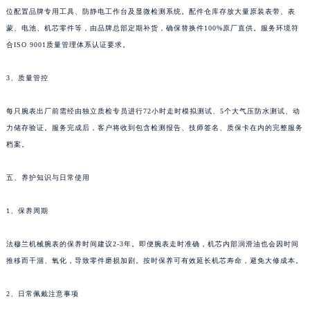
位配置品牌专用工具、防静电工作台及显微检测系统。配件仓库存放大量原装表带、表
蒙、电池、机芯零件等，由品牌总部定期补货，确保替换件100%原厂直供。服务环境符
合ISO 9001质量管理体系认证要求。
3、质量管控
每只腕表出厂前需经由独立质检专员进行72小时走时模拟测试、5个大气压防水测试、动
力储存验证。服务完成后，客户将收到包含检测报告、技师签名、质保卡在内的完整服务
档案。
五、养护知识与日常使用
1、保养周期
法穆兰机械腕表的保养时间建议2-3年。即便腕表走时准确，机芯内部润滑油也会因时间
推移而干涸、氧化，导致零件磨损加剧。按时保养可有效延长机芯寿命，避免大修成本。
2、日常佩戴注意事项