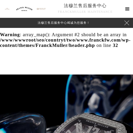
法穆兰售后服务中心
Warning
: extract() expects parameter 1 to be array, null

FRANCKMULLER MAINTENANCE
given in
/www/wwwroot/seo/countryt/two/www.franckfw.com/wp-

法穆兰售后服务中心竭诚为您服务！
content/themes/FranckMuller/header.php
on line
24
Warning
: array_map(): Argument #2 should be an array in
/www/wwwroot/seo/countryt/two/www.franckfw.com/wp-
content/themes/FranckMuller/header.php
on line
32
联系我们