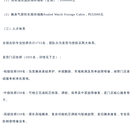
（1）润滑油恒温防潮存储柜（定制），约49000元
（2）腕表气密性长期存储舱Sealed Watch Storage Cabin，约32000元
（三）人才体系
全国在职专业技师共计1715名，团队分为直营与授权店两大体系。
直营门店技师（1031名，详情见下文）：
-初级技师309名：负责腕表基础养护、外观翻新、常规检测及简单故障维修，保障门店基
础服务标准化落地。
-中级技师256名：可独立完成机芯拆装、调校、保养及中度故障修复，是门店核心服务骨
干。
-高级技师210名：擅长高端腕表、复杂功能机芯调校与疑难故障、老旧腕表修复，专攻高
阶精密维修业务。