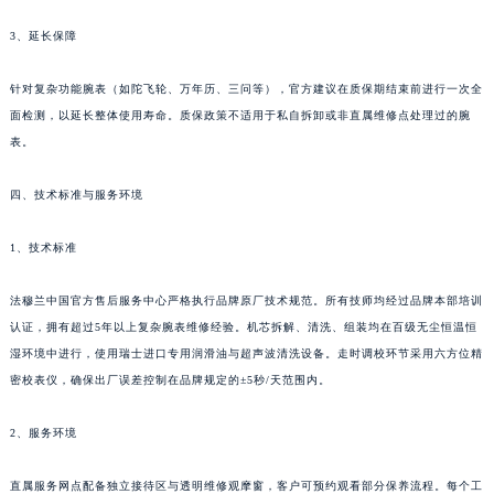
3、延长保障
针对复杂功能腕表（如陀飞轮、万年历、三问等），官方建议在质保期结束前进行一次全
面检测，以延长整体使用寿命。质保政策不适用于私自拆卸或非直属维修点处理过的腕
表。
四、技术标准与服务环境
1、技术标准
法穆兰中国官方售后服务中心严格执行品牌原厂技术规范。所有技师均经过品牌本部培训
认证，拥有超过5年以上复杂腕表维修经验。机芯拆解、清洗、组装均在百级无尘恒温恒
湿环境中进行，使用瑞士进口专用润滑油与超声波清洗设备。走时调校环节采用六方位精
密校表仪，确保出厂误差控制在品牌规定的±5秒/天范围内。
2、服务环境
直属服务网点配备独立接待区与透明维修观摩窗，客户可预约观看部分保养流程。每个工