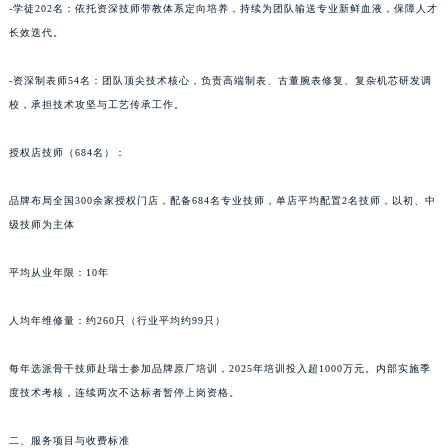
-学徒202名：依托资深技师带教体系定向培养，持续为团队输送专业新鲜血液，保障人才
长效迭代。
-资深制表师54名：团队顶尖技术核心，负责高端制表、古董腕表修复、复杂机芯研发调
校，承担技术攻坚与工艺传承工作。
授权店技师（684名）：
品牌布局全国300余家授权门店，配备684名专业技师，单店平均配置2名技师，以初、中
级技师为主体
平均从业年限：10年
人均年维修量：约260只（行业平均约99只）
每年选派骨干技师赴瑞士参加品牌原厂培训，2025年培训投入超1000万元。内部实施季
度技术考核，连续两次不达标者暂停上岗资格。
二、服务项目与收费标准