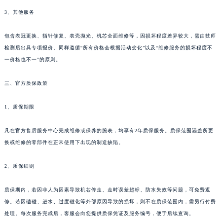
3、其他服务
包含表冠更换、指针修复、表壳抛光、机芯全面维修等，因损坏程度差异较大，需由技师
检测后出具专项报价。同样遵循“所有价格会根据活动变化”以及“维修服务的损坏程度不
一价格也不一”的原则。
三、官方质保政策
1、质保期限
凡在官方售后服务中心完成维修或保养的腕表，均享有2年质保服务。质保范围涵盖所更
换或维修的零部件在正常使用下出现的制造缺陷。
2、质保细则
质保期内，若因非人为因素导致机芯停走、走时误差超标、防水失效等问题，可免费返
修。若因磕碰、进水、过度磁化等外部原因导致的损坏，则不在质保范围内，需另行付费
处理。每次服务完成后，客服会向您提供质保凭证及服务编号，便于后续查询。