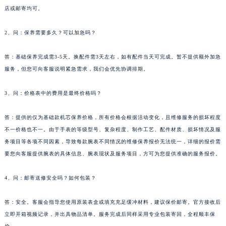
店或邮寄均可。
2、问：保养需要多久？可以加急吗？
答：基础保养完成需3-5天。换配件需3天左右，如有配件当天可完成。暂不提供额外加急
服务，但您可向客服说明紧急需求，我们会优先协调排期。
3、问：价格表中的费用是最终价格吗？
答：提供的仅为基础款机芯保养价格，所有价格会根据活动变化，且维修服务的损坏程度
不一价格也不一。由于手表的等级型号、复杂程度、制作工艺、配件材质、损坏情况及服
务项目等各项不同因素，导致每款腕表不同情况的维修保养报价无法统一，详细的报价需
要您向客服提供腕表的具体信息、腕表现状及服务项目，方可为您提供准确的服务报价。
4、问：邮寄送修安全吗？如何包装？
答：安全。客服会指导您使用原装表盒或填充充足缓冲材料，建议保价邮寄。官方接收后
立即开箱视频记录，并出具物品清单。服务完成后同样采用专业包装寄回，全程顺丰保