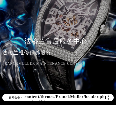
法穆兰售后服务中心
法穆兰维修保养服务
FRANCKMULLER MAINTENANCE CENTER
Warning
: Invalid argument supplied for
▲
官网公告>
foreach() in
▼
/www/wwwroot/seo/countryt/two/www.franck
content/themes/FranckMuller/header.php
on line
166