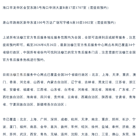
海口市龙华区金贸东路5号海口华润大厦B座17层1707室（需提前预约）
唐山市路南区新华东道100号万达广场写字楼A座10层1002室（需提前预约）
上述所有法穆兰官方售后服务地址服务范围均为全国，全部可选择到店或邮寄服务，注意
提前预约即可。截至2026年6月26日，最新法穆兰官方售后服务中心网点布局已覆盖34个
省级行政区，中国所有省份均可找到法穆兰的官方售后服务门店，注意需拨打法穆兰全国
官方售后服务热线进行预约。
目前
法穆兰售后
服务中心网点已覆盖全国34个省级行政区：北京、上海、天津、重庆、澳
门、香港、河北省、山西省、内蒙古自治区、辽宁省、吉林省、黑龙江省、江苏省、浙江
省、安徽省、福建省、江西省、山东省、台湾省、河南省、湖北省、湖南省、广东省、广
西壮族自治区、海南省、四川省、贵州省、云南省、西藏自治区、陕西省、甘肃省、青海
省、宁夏回族自治区、新疆维吾尔自治区；
市已覆盖：北京、上海、广州、深圳、成都、杭州、天津、南京、重庆、郑州、长沙、宁
波、厦门、福州、南昌、金华、嘉兴、扬州、常州、绍兴、徐州、盐城、泰州、济南、惠
州、苏州、武汉、西安、青岛、无锡、温州、沈阳、大连、海口、三亚、佛山、东莞、珠