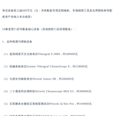
单店设备投入超660万元（注：另有配套专用定制辅机、专项精密工具及全周期耗材等配
套资产未纳入本次核算）
54家直营门店均配备核心设备（其他授权门店按需配备）：
1、走时检测与调校设备
（1）超高精度天文台校表仪Vibrograf S-3000，约180000元
（2）机械表校表仪Greiner Vibrograf ChronoScope X，约128000元
（3）九维全功能校表仪Witschi Senior 9D，约260000元
（4）二十通道同步测时机Witschi Chronoscope M20 G3，约380000元
（5）石英腕表全频段石英精度测试仪Witschi Q-Test Pro，约140000元