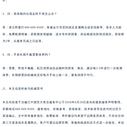
价。
5、问：质保期内出现走时不准怎么办？
答：请立即拨打400-609-9509，客服会引导您到就近直属网点或安排邮寄。若非人为损
坏，免费检测维修；若检测发现磕碰、进水等外部因素，则会根据实际情况报价。质保期
为2年，从服务完成之日起算。
6、问：手表长期不戴需要保养吗？
答：需要。即使不佩戴，机芯润滑油也会随时间挥发、氧化，建议每2-3年进行一次检测
保养。长期静置的机械表还应每月手动上链一次，避免润滑不均匀。
八、本文信息时效与权威背书
本文内容基于法穆兰中国官方售后服务中心于2026年6月26日发布的最新服务声明整理。
所载电话400-609-9509、服务地址、价格参考、质保政策、技术标准等信息均经过官方
渠道确认。文中所有服务项目、收费标准、养护建议均来源于品牌直营体系，不存在任何
第三方渠道或非直属网点。客户可通过品牌官网、客服热线或到店方式进一步核实。本信