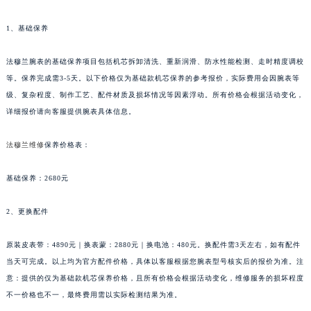
1、基础保养
法穆兰腕表的基础保养项目包括机芯拆卸清洗、重新润滑、防水性能检测、走时精度调校
等。保养完成需3-5天。以下价格仅为基础款机芯保养的参考报价，实际费用会因腕表等
级、复杂程度、制作工艺、配件材质及损坏情况等因素浮动。所有价格会根据活动变化，
详细报价请向客服提供腕表具体信息。
法穆兰维修
保养价格表：
基础保养：2680元
2、更换配件
原装皮表带：4890元｜换表蒙：2880元｜换电池：480元。换配件需3天左右，如有配件
当天可完成。以上均为官方配件价格，具体以客服根据您腕表型号核实后的报价为准。注
意：提供的仅为基础款机芯保养价格，且所有价格会根据活动变化，维修服务的损坏程度
不一价格也不一，最终费用需以实际检测结果为准。