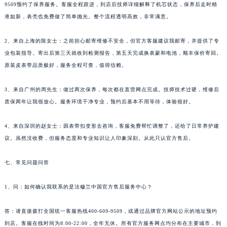
9509预约了保养服务。客服全程跟进，到店后技师详细解释了机芯状态，保养后走时精
准如新，表壳也免费做了简单抛光。整个流程透明高效，非常满意。
2、来自上海的陈女士：之前担心邮寄维修不安全，但官方客服建议我邮寄，并提供了专
业包装指导。寄出后第三天就收到检测报告，第五天完成换表蒙和电池，顺丰保价寄回。
原装皮表带品质极好，服务全程可查，值得信赖。
3、来自广州的周先生：做过两次保养，每次都在直营网点完成。技师技术过硬，维修后
质保两年让我很放心。服务环境干净专业，预约后基本不用等待，体验很好。
4、来自深圳的赵女士：因表带扣变形去咨询，客服免费帮忙调整了，还给了日常养护建
议。虽然没收费，但服务态度和专业知识让人印象深刻。从此只认官方售后。
七、常见问题问答
1、问：如何确认我联系的是法穆兰中国官方售后服务中心？
答：请直接拨打全国统一客服热线400-609-9509，或通过品牌官方网站公示的地址预约
到店。客服在线时间为8:00-22:00，全年无休。所有官方服务网点均分布在主要城市，到