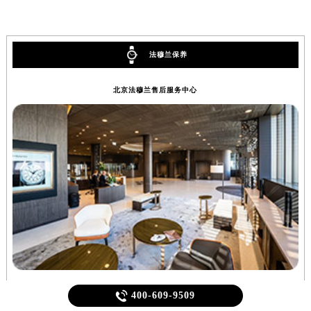
法穆兰保养
北京法穆兰售后服务中心
北京王府井法穆兰售后服务中心位于北京市东城区东长安街1号东方广场写字楼W3座
上

400-609-9509
6层602室（需提前预约），是法穆兰维修保养服务网点,中心技师均接受标准培训....
（