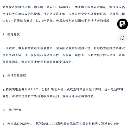
避免腕表接触强磁场（如音响、冰箱门、麻将机），防止磁化导致走时紊乱。游泳或洗热
水澡前务必确认表冠已旋紧，且防水深度足够。皮质表带避免长期接触汗水、化妆品，建
议每6个月用软布擦拭，每2-3年更换。金属表带则定期用软毛刷清洁缝隙积垢。

3、储存建议

不佩戴时，将腕表放置在专用表盒中，避免阳光直射与潮湿环境。长期静置的机械表建议
每月手动上链一次，保持机芯运转灵活性。若腕表出现停走、走时突然变快或变慢、表镜
起雾等异常，请立即停止使用并联系客服安排检测。
4、电池更换提醒
石英腕表电池寿命约2-3年。当秒针出现四秒一跳或走时精度明显下降时，提示电池即将
耗尽。请尽快送至官方售后更换原装电池，避免电池漏液腐蚀机芯。
六、用户评价
1、来自北京的刘先生：我的法穆兰V45系列腕表佩戴五年后走时稍快，通过400-609-