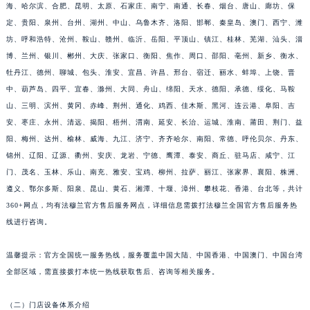
海、哈尔滨、合肥、昆明、太原、石家庄、南宁、南通、长春、烟台、唐山、廊坊、保
定、贵阳、泉州、台州、湖州、中山、乌鲁木齐、洛阳、邯郸、秦皇岛、澳门、西宁、潍
坊、呼和浩特、沧州、鞍山、赣州、临沂、岳阳、平顶山、镇江、桂林、芜湖、汕头、淄
博、兰州、银川、郴州、大庆、张家口、衡阳、焦作、周口、邵阳、亳州、新乡、衡水、
牡丹江、德州、聊城、包头、淮安、宜昌、许昌、邢台、宿迁、丽水、蚌埠、上饶、晋
中、葫芦岛、四平、宜春、滁州、大同、舟山、绵阳、天水、德阳、承德、绥化、马鞍
山、三明、滨州、黄冈、赤峰、荆州、通化、鸡西、佳木斯、黑河、连云港、阜阳、吉
安、枣庄、永州、清远、揭阳、梧州、渭南、延安、长治、运城、淮南、莆田、荆门、益
阳、梅州、达州、榆林、威海、九江、济宁、齐齐哈尔、南阳、常德、呼伦贝尔、丹东、
锦州、辽阳、辽源、衢州、安庆、龙岩、宁德、鹰潭、泰安、商丘、驻马店、咸宁、江
门、茂名、玉林、乐山、南充、雅安、宝鸡、柳州、拉萨、丽江、张家界、襄阳、株洲、
遵义、鄂尔多斯、阳泉、昆山、黄石、湘潭、十堰、漳州、攀枝花、香港、台北等，共计
360+网点，均有法穆兰官方售后服务网点，详细信息需拨打法穆兰全国官方售后服务热
线进行咨询。
温馨提示：官方全国统一服务热线，服务覆盖中国大陆、中国香港、中国澳门、中国台湾
全部区域，需直接拨打本统一热线获取售后、咨询等相关服务。
（二）门店设备体系介绍