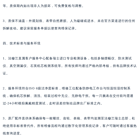
等。质保期内如出现非人为损坏，可免费复检与调整。
贵州省安顺市西秀区中华南路法穆兰售后服务中心（需提前预约）
贵州省毕节市七星关区松山路法穆兰售后服务中心（需提前预约）
3、质保不涵盖：外观划痕、表带自然磨损、人为磕碰或进水、未在官方渠道进行的任何
贵州省六盘水市钟山区钟山大道法穆兰售后服务中心（需提前预约）
拆解改动。建议保留服务单据以便查询维保记录。
贵州省黔东南苗族侗族自治州凯里市北京西路法穆兰售后服务中心（需提前预约）
贵州省黔西南布依族苗族自治州兴义市大道与桔香路交汇处法穆兰售后服务中心（需提前预约）
四、技术标准与服务环境
贵州省铜仁市碧江区民主路法穆兰售后服务中心（需提前预约）
1、法穆兰直属客户服务中心配备瑞士进口专业检测设备，包括多轴摆幅仪、防水测试
贵州省遵义市红花岗区共青大道与嵩山路交叉口法穆兰售后服务中心（需提前预约）
仪、真空测漏仪、石英机芯检测系统等。所有技师均通过严格内部考核，持有品牌技术认
四川省阿坝州市马尔康市团结街法穆兰售后服务中心（需提前预约）
证。
四川省巴中市巴州区江北大道法穆兰售后服务中心（需提前预约）
四川省成都市锦江区人民东路6号SAC东原中心24层2406B室法穆兰售后服务中心（需提前预约）
2、服务环境符合ISO 6级洁净度标准，维修工位配备防静电工作台与恒温恒湿控制系
四川省达州市通川区中心广场、老车坝法穆兰售后服务中心（需提前预约）
统，确保机芯拆解、清洗、组装过程中无尘、无静电干扰。每一只腕表在交付前均需通
过-24小时模拟佩戴精度测试，走时误差控制在品牌出厂标准之内。
四川省德阳市旌阳区长江西路、南街法穆兰售后服务中心（需提前预约）
四川省甘孜州市康定市情歌广场、箭炉街法穆兰售后服务中心（需提前预约）
3、原厂配件直供体系确保每一枚螺丝、齿轮、表镜、表带均追溯至法穆兰瑞士总部，杜
四川省广安市广安区建安南路法穆兰售后服务中心（需提前预约）
绝使用非标准替代件。所有维修流程均通过数字化管理系统记录，客户可随时通过客服热
四川省广元市利州区老城南北街、东大街法穆兰售后服务中心（需提前预约）
线查询进度。
四川省乐山市市中区嘉定中路法穆兰售后服务中心（需提前预约）