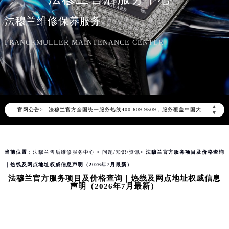
法穆兰维修保养服务
FRANCKMULLER MAINTENANCE CENTER
2026年8月法穆兰中国区售后服务网络优化升级公告
2026年8月法穆兰全国官方售后客户服务热线：400-609-9509
法穆兰官方全国统一服务热线400-609-9509，服务覆盖中国大陆、香港、澳门、台湾全部区域（非大陆需加拨“+86”）
▲
官网公告>
▼
2026年8月法穆兰售后服务中心最新网点地址：
北京市朝阳区建国门外大街甲6号华熙国际中心写字楼D座11层1102室（北京总部）（需提前预约）
北京市东城区东长安街1号东方广场写字楼W3座6层602室（需提前预约）
当前位置：
法穆兰售后维修服务中心
>
问题/知识/资讯
> 法穆兰官方服务项目及价格查询
天津市和平区赤峰道136号天津国际金融中心写字楼26层2603室（需提前预约）
｜热线及网点地址权威信息声明（2026年7月最新）
上海市徐汇区虹桥路3号港汇中心写字楼2座37层3705室（需提前预约）
法穆兰官方服务项目及价格查询｜热线及网点地址权威信息
上海市黄浦区南京东路299号宏伊国际广场写字楼8层806室（需提前预约）
声明（2026年7月最新）
南京市秦淮区中山南路1号（新街口）南京中心写字楼22层C1-1室（需提前预约）
常州市新北区龙锦路1590号现代传媒中心写字楼5号楼10层1008室（需提前预约）
徐州市鼓楼区淮海东路29号苏宁广场IFC国际金融中心写字楼35层3508室（需提前预约）