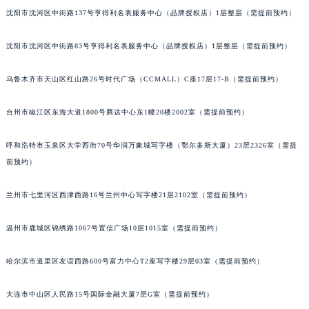
沈阳市沈河区中街路137号亨得利名表服务中心（品牌授权店）1层整层（需提前预约）
内蒙古自治区兴安盟市乌兰浩特市兴安大街法穆兰售后服务中心（需提前预约）
山西省大同市平城区迎宾街法穆兰售后服务中心（需提前预约）
沈阳市沈河区中街路83号亨得利名表服务中心（品牌授权店）1层整层（需提前预约）
山西省晋城市城区黄华街法穆兰售后服务中心（需提前预约）
山西省晋中市榆次区顺城街法穆兰售后服务中心（需提前预约）
乌鲁木齐市天山区红山路26号时代广场（CCMALL）C座17层17-B（需提前预约）
山西省临汾市尧都区解放路法穆兰售后服务中心（需提前预约）
台州市椒江区东海大道1800号腾达中心东1幢20楼2002室（需提前预约）
山西省吕梁市离石区永宁中路与建设街交叉口法穆兰售后服务中心（需提前预约）
山西省朔州市朔城区怡西路与鄯阳西街交汇处法穆兰售后服务中心（需提前预约）
呼和浩特市玉泉区大学西街70号华润万象城写字楼（鄂尔多斯大厦）23层2326室（需提
山西省忻州市忻府区和平东街与七一南路交叉口法穆兰售后服务中心（需提前预约）
前预约）
山西省阳泉市郊区平阳东街与新城大道交叉口法穆兰售后服务中心（需提前预约）
山西省运城市盐湖区河东街法穆兰售后服务中心（需提前预约）
兰州市七里河区西津西路16号兰州中心写字楼21层2102室（需提前预约）
山西省长治市潞州区英雄中路法穆兰售后服务中心（需提前预约）
温州市鹿城区锦绣路1067号置信广场10层1015室（需提前预约）
山西省太原市迎泽区迎泽街道解放路15号亨得利名表维修授权店3楼法穆兰售后服务中心（需提前预约）
天津市和平区赤峰道136号天津国际金融中心26层2603室法穆兰售后服务中心（需提前预约）
哈尔滨市道里区友谊西路600号富力中心T2座写字楼29层03室（需提前预约）
安徽省安庆市迎江区人民路法穆兰售后服务中心（需提前预约）
安徽省蚌埠市蚌山区淮河路法穆兰售后服务中心（需提前预约）
大连市中山区人民路15号国际金融大厦7层G室（需提前预约）
安徽省亳州市谯城区魏武大道法穆兰售后服务中心（需提前预约）