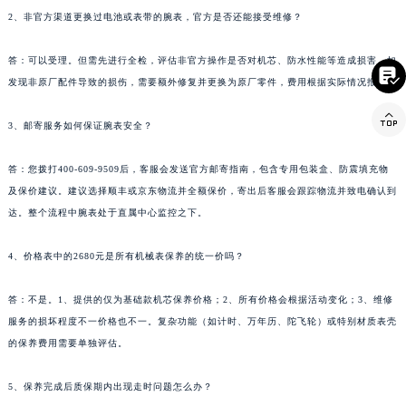
2、非官方渠道更换过电池或表带的腕表，官方是否还能接受维修？
云南省玉溪市红塔区南北大街法穆兰售后服务中心（需提前预约）
云南省昭通市昭阳区青年路法穆兰售后服务中心（需提前预约）
答：可以受理。但需先进行全检，评估非官方操作是否对机芯、防水性能等造成损害。如

台湾省台北市万华区中华路法穆兰售后服务中心（需提前预约）
发现非原厂配件导致的损伤，需要额外修复并更换为原厂零件，费用根据实际情况报价。
台湾省新北市板桥区文化路法穆兰售后服务中心（需提前预约）

台湾省桃园市中坜区中丰路法穆兰售后服务中心（需提前预约）
3、邮寄服务如何保证腕表安全？
台湾省台中市西屯区文华路法穆兰售后服务中心（需提前预约）
答：您拨打400-609-9509后，客服会发送官方邮寄指南，包含专用包装盒、防震填充物
台湾省台南市中西区国华街法穆兰售后服务中心（需提前预约）
及保价建议。建议选择顺丰或京东物流并全额保价，寄出后客服会跟踪物流并致电确认到
台湾省高雄市新兴区五福路法穆兰售后服务中心（需提前预约）
达。整个流程中腕表处于直属中心监控之下。
台湾省基隆市仁爱区仁三路法穆兰售后服务中心（需提前预约）
台湾省新竹市东区中正路法穆兰售后服务中心（需提前预约）
4、价格表中的2680元是所有机械表保养的统一价吗？
台湾省嘉义市东区文化路法穆兰售后服务中心（需提前预约）
答：不是。1、提供的仅为基础款机芯保养价格；2、所有价格会根据活动变化；3、维修
重庆市江北区观音桥步行街2号融恒时代广场9层902室法穆兰售后服务中心（需提前预约）
服务的损坏程度不一价格也不一。复杂功能（如计时、万年历、陀飞轮）或特别材质表壳
新疆维吾尔自治区乌鲁木齐市天山区红山路26号时代广场（CCMALL）C座17层17-B法穆兰售后服务中心（需提前预约）
的保养费用需要单独评估。
浙江省温州市鹿城区锦绣路1067号置信广场10层1015室法穆兰售后服务中心（需提前预约）
黑龙江省哈尔滨市道里区友谊西路600号富力中心T2座写字楼29层03室室法穆兰售后服务中心（需提前预约）
5、保养完成后质保期内出现走时问题怎么办？
辽宁省大连市中山区人民路15号国际金融大厦7层G室法穆兰售后服务中心（需提前预约）