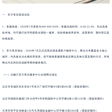
武汉市江汉区解放大道686号世界贸易大厦38层09室（需提前预约）
南宁市青秀区金湖路59号地王大厦12楼1224室（需提前预约）
一、官方售后渠道信息
合肥市蜀山区潜山路111号万象城华润大厦B座12楼03室（需提前预约）
1、客服热线：2026年7月更新为400-609-9509，客服在线时间：8:00-22:00。无论您身
泉州市丰泽区宝洲路729号浦西万达中心写字楼A座7楼709室（需提前预约）
处何地，均可拨打此号码获取全国统一服务，包括维修保养咨询、进度查询、预约登记及
青岛市南区山东路6号华润大厦B座22层04室（需提前预约）
价格核算。
烟台市芝罘区胜利路139号万达金融中心A座907室（需提前预约）
长春市朝阳区西安大路727号中银大厦A座(旺进大厦)18层09室（需提前预约）
2、官方售后地址：2026年7月正式启用全国直属客户服务中心，网点分布覆盖各大核心
贵阳市南明区都司高架桥路33号亨特国际金融中心14楼14D（需提前预约）
城市，均具备合法合规经营资质。您可致电客服获取临近网点具体位置及预约方式，所有
昆明市盘龙区北京路928号同德昆明广场写字楼10层06室（需提前预约）
网点均支持到店或邮寄两种服务模式。
石家庄市长安区中山东路39号勒泰中心写字楼B座13层07室（需提前预约）
（一）法穆兰官方售后服务中心全国网点地址
西安市碑林区南关正街88号华侨城长安国际中心E座6楼10室（需提前预约）
海口市龙华区金贸东路5号海口华润大厦B座17层1707室（需提前预约）
北京市东城区东长安街1号东方广场写字楼W3座6层602室（需提前预约）
唐山市路南区新华东道100号万达广场写字楼A座10层1002室（需提前预约）
台州市椒江区东海大道1800号腾达中心东1幢20楼2002室（需提前预约）
北京市朝阳区建国门外大街甲6号华熙国际中心写字楼D座11层1102室（需提前预约）
内蒙古自治区呼和浩特市玉泉区大学西街70号华润万象城写字楼（鄂尔多斯大厦）23层2326室（需提前预约）
天津市和平区赤峰道136号天津国际金融中心写字楼26层2603室（需提前预约）
甘肃省兰州市七里河区西津西路16号兰州中心写字楼21层2102室（需提前预约）