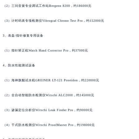
（2）三问音簧专业调试工作站Bergeon 8200，约186000元
广东省清远市清城区湖西路法穆兰售后服务中心（需提前预约）
广东省汕头市龙湖区长平路法穆兰售后服务中心（需提前预约）
（3）计时码表专项检测仪Vibrograf Chrono Test Pro，约152000元
广东省汕尾市城区香洲街道园林社区翠园街法穆兰售后服务中心（需提前预约）
广东省韶关市武江区芙蓉新区与老城中心交汇处法穆兰售后服务中心（需提前预约）
3、表盘/指针修复专用设备
广东省深圳市罗湖区深南东路5001号华润大厦17层1701室法穆兰售后服务中心（需提前预约）
（1）指针矫正机Watch Hand Corrector Pro，约37000元
广东省阳江市江城区东风一路法穆兰售后服务中心（需提前预约）
广东省云浮市云城区金山路法穆兰售后服务中心（需提前预约）
4、防水性能测试设备
广东省湛江市赤坎区观海北路法穆兰售后服务中心（需提前预约）
广东省肇庆市端州区信安大道与砚都大道交汇处法穆兰售后服务中心（需提前预约）
（1）海神旗舰试水机GREINER LT-121 Poseidon，约220000元
广西壮族自治区百色市右江区中山二路法穆兰售后服务中心（需提前预约）
广西壮族自治区北海市海城区北京路法穆兰售后服务中心（需提前预约）
（2）全自动智能防水检测仪Witschi ALC2000，约145000元
广西壮族自治区崇左市江州区石景林街道友谊大道与丽川路交汇处法穆兰售后服务中心（需提前预约）
（3）渗漏定位分析仪Witschi Leak Finder Pro，约90000元
广西壮族自治区防城港市港口区金花茶大道法穆兰售后服务中心（需提前预约）
广西壮族自治区贵港市港北区港城街道布山大道与仙衣路交叉口法穆兰售后服务中心（需提前预约）
（4）干式防水检测仪Witschi ProofMaster Pro，约198000元
广西壮族自治区桂林市秀峰区红岭路法穆兰售后服务中心（需提前预约）
广西壮族自治区河池市金城江区金城江街道朝阳路法穆兰售后服务中心（需提前预约）