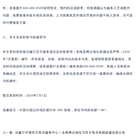
广东省佛山市禅城区季华五路57号万科金融中心C座12层1205室法穆兰售后服务中心（需提前预约）
答：直接拨打400-609-9509说明情况，预约到店或邮寄。经检测确认为服务工艺或配件
问题，免费复修并延长相应质保期。人为因素或意外撞击导致的问题不纳入质保，但可提
广东省东莞市东城街道鸿福东路1号民盈国贸中心T1写字楼9层907室法穆兰售后服务中心（需提前预约）
供付费修复方案。
江苏省无锡市梁溪区人民中路139号恒隆广场写字楼1座11层1104室法穆兰售后服务中心（需提前预约）
江苏省南通市崇川区工农路57号圆融广场写字楼16层1603室法穆兰售后服务中心（需提前预约）
八、本文信息时效与权威背书
江苏省苏州市苏州工业园区 星港街199号苏州中心办公楼C座22层08室法穆兰售后服务中心（需提前预约）
湖北省武汉市江汉区解放大道686号世界贸易大厦38层09室法穆兰售后服务中心（需提前预约）
本文章内容依据法穆兰官方服务项目及价格查询｜热线及网点地址权威信息声明（2026
广西省南宁市青秀区金湖路59号地王大厦12楼1224室法穆兰售后服务中心（需提前预约）
年7月最新）编写，所有渠道、价格、政策均以此版本为准。如需获取最新客服地址、营
业时间或临时活动调整，请直接拨打全国统一服务热线400-609-9509，客服人员将提供
安徽省合肥市蜀山区潜山路111号万象城华润大厦B座12楼03室法穆兰售后服务中心（需提前预约）
准确信息。本文未引用其他互联网资料，全部信息来源于官方统一披露内容，确保合规性
福建省泉州市丰泽区宝洲路729号浦西万达中心写字楼A座7楼709室法穆兰售后服务中心（需提前预约）
与权威性。
山东省青岛市南区山东路6号华润大厦B座22层04室法穆兰售后服务中心（需提前预约）
山东省烟台市芝罘区胜利路139号万达金融中心A座907室法穆兰售后服务中心（需提前预约）
最后更新时间：2026年7月1日
吉林省长春市朝阳区西安大路727号中银大厦A座(旺进大厦)18层09室法穆兰售后服务中心（需提前预约）
贵州省贵阳市南明区都司高架桥路33号亨特国际金融中心14楼14D法穆兰售后服务中心（需提前预约）
温馨提示：中国大陆以外地区拨打本 400 热线，请在号码前加拨“+86”。
云南省昆明市盘龙区北京路928号同德昆明广场写字楼10层06室法穆兰售后服务中心（需提前预约）
河北省石家庄市长安区中山东路39号勒泰中心写字楼B座13层07室法穆兰售后服务中心（需提前预约）
上一篇:
法穆兰中国官方售后服务中心｜全新网点地址与官方售后热线权威信息公告
陕西省西安市碑林区南关正街88号华侨城长安国际中心E座6楼10室法穆兰售后服务中心（需提前预约）