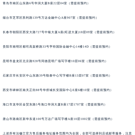
青岛市南区山东路6号华润大厦B座22层04室（需提前预约）
福建省三明市三元区东乾二路法穆兰售后服务中心（需提前预约）
福建省漳州市龙文区步港路法穆兰售后服务中心（需提前预约）
烟台市芝罘区胜利路139号万达金融中心A座907室（需提前预约）
江苏省常州市新北区龙锦路1590号现代传媒中心5号楼10层1008室法穆兰售后服务中心（需提前预约）
长春市朝阳区西安大路727号中银大厦A座(旺进大厦)18层09室（需提前预约）
江苏省淮安市清江浦区淮海北路法穆兰售后服务中心（需提前预约）
江苏省连云港市海州区通灌北路法穆兰售后服务中心（需提前预约）
贵阳市南明区都司高架桥路33号亨特国际金融中心14楼14D（需提前预约）
江苏省南京市秦淮区中山南路1号南京中心22层22-C1-C3室法穆兰售后服务中心（需提前预约）
江苏省宿迁市宿城区西湖路法穆兰售后服务中心（需提前预约）
昆明市盘龙区北京路928号同德昆明广场写字楼10层06室（需提前预约）
江苏省泰州市海陵区永定东路399号置地商务中心东塔（华润万象城）17层1706室法穆兰售后服务中心（需提前预约）
江苏省徐州市鼓楼区淮海东路29号苏宁广场IFC国际金融中心35层3508室法穆兰售后服务中心（需提前预约）
石家庄市长安区中山东路39号勒泰中心写字楼B座13层07室（需提前预约）
江苏省盐城市盐都区世纪大道5号盐城金融城写字楼1号楼16层1604室法穆兰售后服务中心（需提前预约）
西安市碑林区南关正街88号华侨城长安国际中心E座6楼10室（需提前预约）
江苏省扬州市邗江区国展路29号星耀天地写字楼1号楼18层1803室法穆兰售后服务中心（需提前预约）
江苏省镇江市京口区中山东路法穆兰售后服务中心（需提前预约）
海口市龙华区金贸东路5号海口华润大厦B座17层1707室（需提前预约）
江西省抚州市临川区赣东大道法穆兰售后服务中心（需提前预约）
江西省赣州市章贡区文清路法穆兰售后服务中心（需提前预约）
唐山市路南区新华东道100号万达广场写字楼A座10层1002室（需提前预约）
江西省吉安市吉州区井冈山大道法穆兰售后服务中心（需提前预约）
上述所有法穆兰官方售后服务地址服务范围均为全国，全部可选择到店或邮寄服务，注意
江西省景德镇市珠山区珠山中路法穆兰售后服务中心（需提前预约）