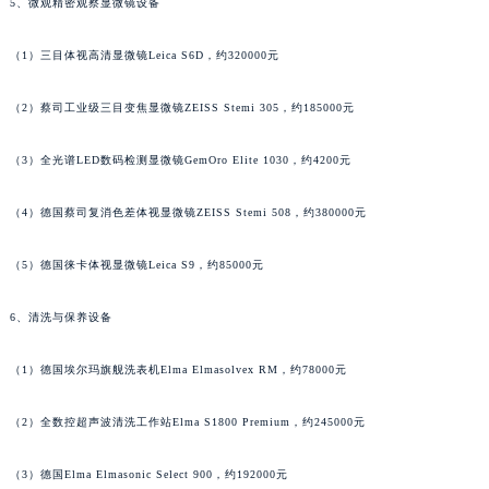
5、微观精密观察显微镜设备
广西壮族自治区贺州市八步区城东街道灵峰南路法穆兰售后服务中心（需提前预约）
（1）三目体视高清显微镜Leica S6D，约320000元
广西壮族自治区来宾市兴宾区桂中大道法穆兰售后服务中心（需提前预约）
广西壮族自治区柳州市城中区中山中路法穆兰售后服务中心（需提前预约）
（2）蔡司工业级三目变焦显微镜ZEISS Stemi 305，约185000元
广西壮族自治区钦州市钦南区金海湾东大街法穆兰售后服务中心（需提前预约）
广西壮族自治区梧州市万秀区龙湖镇高旺路法穆兰售后服务中心（需提前预约）
（3）全光谱LED数码检测显微镜GemOro Elite 1030，约4200元
广西壮族自治区玉林市玉州区金玉路法穆兰售后服务中心（需提前预约）
海南省儋州市儋州市那大镇兰洋北路法穆兰售后服务中心（需提前预约）
（4）德国蔡司复消色差体视显微镜ZEISS Stemi 508，约380000元
海南省东方市八所镇解放西路法穆兰售后服务中心（需提前预约）
（5）德国徕卡体视显微镜Leica S9，约85000元
海南省琼海市嘉积镇东风路法穆兰售后服务中心（需提前预约）
海南省三沙市西沙区西沙群岛永兴岛北京路法穆兰售后服务中心（需提前预约）
6、清洗与保养设备
海南省三亚市吉阳区迎宾路法穆兰售后服务中心（需提前预约）
海南省万宁市万城镇解放路法穆兰售后服务中心（需提前预约）
（1）德国埃尔玛旗舰洗表机Elma Elmasolvex RM，约78000元
海南省文昌市文城镇教育东路法穆兰售后服务中心（需提前预约）
（2）全数控超声波清洗工作站Elma S1800 Premium，约245000元
海南省五指山市通什镇三月三大道法穆兰售后服务中心（需提前预约）
香港特别行政区尖沙咀区油尖旺区广东道法穆兰售后服务中心（需提前预约）
（3）德国Elma Elmasonic Select 900，约192000元
香港特别行政区金钟区中西区金钟道法穆兰售后服务中心（需提前预约）