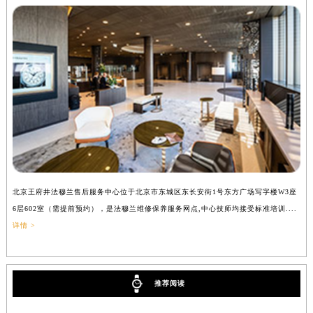
北京王府井法穆兰售后服务中心位于北京市东城区东长安街1号东方广场写字楼W3座
上
6层602室（需提前预约），是法穆兰维修保养服务网点,中心技师均接受标准培训....
（
详情 >
推荐阅读