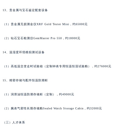
甘肃省嘉峪关市雄关区新华中路法穆兰售后服务中心（需提前预约）
13、贵金属与宝石鉴定配套设备
甘肃省金昌市金川区北京路法穆兰售后服务中心（需提前预约）
甘肃省酒泉市肃州区西大街法穆兰售后服务中心（需提前预约）
（1）贵金属无损测金仪XRF Gold Tester Mini，约65000元
甘肃省临夏市城南街道团结路法穆兰售后服务中心（需提前预约）
（2）钻石宝石检测仪GemMaster Pro 550，约18000元
甘肃省陇南市武都区人民路法穆兰售后服务中心（需提前预约）
甘肃省平凉市崆峒区西大街法穆兰售后服务中心（需提前预约）
14、温湿度环境模拟测试设备
甘肃省庆阳市西峰区南大街法穆兰售后服务中心（需提前预约）
甘肃省天水市秦州区民主路法穆兰售后服务中心（需提前预约）
（1）高低温交变走时试验箱（定制钟表专用恒温恒湿试验舱），约276000元
甘肃省武威市凉州区迎宾路法穆兰售后服务中心（需提前预约）
15、精密存储与配件恒温防潮柜
甘肃省张掖市甘州区民乐北路法穆兰售后服务中心（需提前预约）
宁夏回族自治区固原市原州区文化街法穆兰售后服务中心（需提前预约）
（1）润滑油恒温防潮存储柜（定制），约49000元
宁夏回族自治区石嘴山市大武口区贺兰山路法穆兰售后服务中心（需提前预约）
宁夏回族自治区吴忠市利通区开元大道法穆兰售后服务中心（需提前预约）
（2）腕表气密性长期存储舱Sealed Watch Storage Cabin，约32000元
宁夏回族自治区银川市兴庆区新华东路97号新百中心C馆一层C1-18号商铺法穆兰售后服务中心（需提前预约）
宁夏回族自治区中卫市沙坡头区鼓楼东街法穆兰售后服务中心（需提前预约）
（三）人才体系
青海省果洛藏族自治州玛沁县团结路法穆兰售后服务中心（需提前预约）