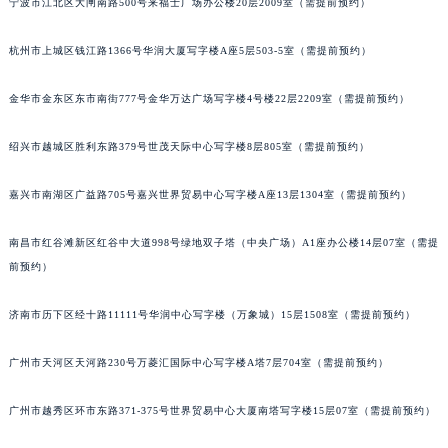
宁波市江北区大闸南路500号来福士广场办公楼20层2009室（需提前预约）
吉林省梅河口市新华街道梅河大街法穆兰售后服务中心（需提前预约）
杭州市上城区钱江路1366号华润大厦写字楼A座5层503-5室（需提前预约）
吉林省四平市铁东区紫气大路与南九经街交汇处法穆兰售后服务中心（需提前预约）
吉林省松原市宁江区五环大街法穆兰售后服务中心（需提前预约）
金华市金东区东市南街777号金华万达广场写字楼4号楼22层2209室（需提前预约）
吉林省通化市东昌区环通乡江南大街法穆兰售后服务中心（需提前预约）
吉林省延边市延吉市解放路法穆兰售后服务中心（需提前预约）
绍兴市越城区胜利东路379号世茂天际中心写字楼8层805室（需提前预约）
辽宁省鞍山市铁东区站前街法穆兰售后服务中心（需提前预约）
辽宁省本溪市平山区胜利路法穆兰售后服务中心（需提前预约）
嘉兴市南湖区广益路705号嘉兴世界贸易中心写字楼A座13层1304室（需提前预约）
辽宁省朝阳市双塔区新华路法穆兰售后服务中心（需提前预约）
南昌市红谷滩新区红谷中大道998号绿地双子塔（中央广场）A1座办公楼14层07室（需提
辽宁省丹东市振兴区七经街法穆兰售后服务中心（需提前预约）
前预约）
辽宁省抚顺市新抚区东一路法穆兰售后服务中心（需提前预约）
辽宁省阜新市海州区解放大街法穆兰售后服务中心（需提前预约）
济南市历下区经十路11111号华润中心写字楼（万象城）15层1508室（需提前预约）
辽宁省葫芦岛市连山区中央路法穆兰售后服务中心（需提前预约）
辽宁省锦州市古塔区中央大街法穆兰售后服务中心（需提前预约）
广州市天河区天河路230号万菱汇国际中心写字楼A塔7层704室（需提前预约）
辽宁省辽阳市白塔区新运大街法穆兰售后服务中心（需提前预约）
广州市越秀区环市东路371-375号世界贸易中心大厦南塔写字楼15层07室（需提前预约）
辽宁省盘锦市兴隆台区石油大街法穆兰售后服务中心（需提前预约）
辽宁省铁岭市银州区南马路法穆兰售后服务中心（需提前预约）