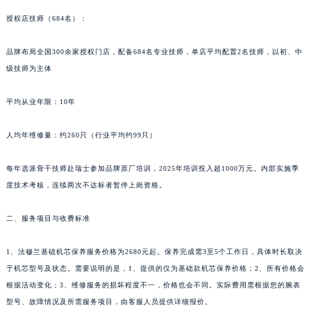
新疆维吾尔自治区阿克苏市东大街法穆兰售后服务中心（需提前预约）
授权店技师（684名）：
新疆维吾尔自治区阿拉尔市胜利大道法穆兰售后服务中心（需提前预约）
品牌布局全国300余家授权门店，配备684名专业技师，单店平均配置2名技师，以初、中
新疆维吾尔自治区阿拉山口市友好路法穆兰售后服务中心（需提前预约）
级技师为主体
新疆维吾尔自治区阿勒泰市解放路法穆兰售后服务中心（需提前预约）
新疆维吾尔自治区阿图什市光明路法穆兰售后服务中心（需提前预约）
平均从业年限：10年
新疆维吾尔自治区白杨市军垦路法穆兰售后服务中心（需提前预约）
新疆维吾尔自治区北屯市团结路法穆兰售后服务中心（需提前预约）
人均年维修量：约260只（行业平均约99只）
新疆维吾尔自治区博乐市博乐市北京路法穆兰售后服务中心（需提前预约）
每年选派骨干技师赴瑞士参加品牌原厂培训，2025年培训投入超1000万元。内部实施季
新疆维吾尔自治区昌吉市延安北路法穆兰售后服务中心（需提前预约）
度技术考核，连续两次不达标者暂停上岗资格。
新疆维吾尔自治区阜康市博峰路法穆兰售后服务中心（需提前预约）
新疆维吾尔自治区哈密市伊州区建国北路法穆兰售后服务中心（需提前预约）
二、服务项目与收费标准
新疆维吾尔自治区和田市和田市北京西路法穆兰售后服务中心（需提前预约）
新疆维吾尔自治区胡杨河市胡杨河市胡杨路法穆兰售后服务中心（需提前预约）
1、法穆兰基础机芯保养服务价格为2680元起。保养完成需3至5个工作日，具体时长取决
于机芯型号及状态。需要说明的是，1、提供的仅为基础款机芯保养价格；2、所有价格会
新疆维吾尔自治区霍尔果斯市亚欧北路法穆兰售后服务中心（需提前预约）
根据活动变化；3、维修服务的损坏程度不一，价格也会不同。实际费用需根据您的腕表
新疆维吾尔自治区喀什市解放北路法穆兰售后服务中心（需提前预约）
型号、故障情况及所需服务项目，由客服人员提供详细报价。
新疆维吾尔自治区可克达拉市幸福路法穆兰售后服务中心（需提前预约）