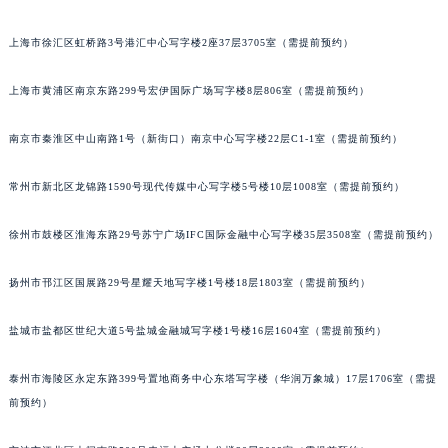
重庆市解放碑渝中区民权路28号英利国际金融中心写字楼20层01室（需提前预约）
上海市徐汇区虹桥路3号港汇中心写字楼2座37层3705室（需提前预约）
黑龙江省大庆市萨尔图区会战大街法穆兰售后服务中心（需提前预约）
黑龙江省鹤岗市向阳区红军路法穆兰售后服务中心（需提前预约）
上海市黄浦区南京东路299号宏伊国际广场写字楼8层806室（需提前预约）
黑龙江省黑河市爱辉区中央街法穆兰售后服务中心（需提前预约）
黑龙江省鸡西市鸡冠区红军路法穆兰售后服务中心（需提前预约）
南京市秦淮区中山南路1号（新街口）南京中心写字楼22层C1-1室（需提前预约）
黑龙江省佳木斯市向阳区长安路法穆兰售后服务中心（需提前预约）
常州市新北区龙锦路1590号现代传媒中心写字楼5号楼10层1008室（需提前预约）
黑龙江省牡丹江市东安区太平路法穆兰售后服务中心（需提前预约）
黑龙江省七台河市桃山区大同街法穆兰售后服务中心（需提前预约）
徐州市鼓楼区淮海东路29号苏宁广场IFC国际金融中心写字楼35层3508室（需提前预约）
黑龙江省齐齐哈尔市龙沙区龙华路法穆兰售后服务中心（需提前预约）
黑龙江省双鸭山市尖山区新兴大街法穆兰售后服务中心（需提前预约）
扬州市邗江区国展路29号星耀天地写字楼1号楼18层1803室（需提前预约）
黑龙江省绥化市北林区新华街与康庄路交叉口法穆兰售后服务中心（需提前预约）
盐城市盐都区世纪大道5号盐城金融城写字楼1号楼16层1604室（需提前预约）
黑龙江省伊春市伊美区通河路法穆兰售后服务中心（需提前预约）
吉林省白城市洮北区明仁南街法穆兰售后服务中心（需提前预约）
泰州市海陵区永定东路399号置地商务中心东塔写字楼（华润万象城）17层1706室（需提
吉林省白山市浑江区浑江大街法穆兰售后服务中心（需提前预约）
前预约）
吉林省吉林市船营区河南街法穆兰售后服务中心（需提前预约）
吉林省辽源市龙山区人民大街法穆兰售后服务中心（需提前预约）