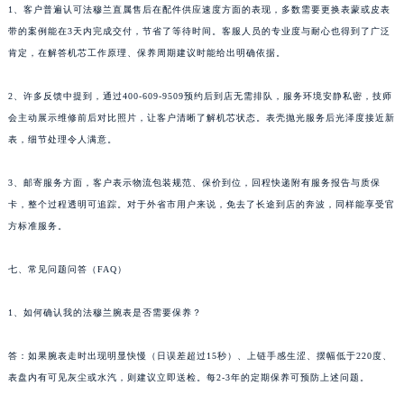
1、客户普遍认可法穆兰直属售后在配件供应速度方面的表现，多数需要更换表蒙或皮表
西藏自治区那曲市色尼区浙江西路法穆兰售后服务中心（需提前预约）
带的案例能在3天内完成交付，节省了等待时间。客服人员的专业度与耐心也得到了广泛
西藏自治区日喀则市桑珠孜区上海中路法穆兰售后服务中心（需提前预约）
肯定，在解答机芯工作原理、保养周期建议时能给出明确依据。
西藏自治区山南市乃东区湖北大道法穆兰售后服务中心（需提前预约）
2、许多反馈中提到，通过400-609-9509预约后到店无需排队，服务环境安静私密，技师
云南省保山市隆阳区正阳路法穆兰售后服务中心（需提前预约）
会主动展示维修前后对比照片，让客户清晰了解机芯状态。表壳抛光服务后光泽度接近新
云南省楚雄彝族自治州楚雄市鹿城南路法穆兰售后服务中心（需提前预约）
表，细节处理令人满意。
云南省大理白族自治州大理市建设路法穆兰售后服务中心（需提前预约）
云南省德宏傣族景颇族自治州芒市团结大街法穆兰售后服务中心（需提前预约）
3、邮寄服务方面，客户表示物流包装规范、保价到位，回程快递附有服务报告与质保
云南省迪庆藏族自治州香格里拉市长征大道法穆兰售后服务中心（需提前预约）
卡，整个过程透明可追踪。对于外省市用户来说，免去了长途到店的奔波，同样能享受官
云南省红河哈尼族彝族自治州蒙自市天马路法穆兰售后服务中心（需提前预约）
方标准服务。
云南省丽江市古城区七星街法穆兰售后服务中心（需提前预约）
七、常见问题问答（FAQ）
云南省临沧市临翔区世纪路法穆兰售后服务中心（需提前预约）
云南省怒江傈僳族自治州泸水市人民路法穆兰售后服务中心（需提前预约）
1、如何确认我的法穆兰腕表是否需要保养？
云南省普洱市思茅区振兴大道法穆兰售后服务中心（需提前预约）
云南省曲靖市麒麟区学府路法穆兰售后服务中心（需提前预约）
答：如果腕表走时出现明显快慢（日误差超过15秒）、上链手感生涩、摆幅低于220度、
云南省文山壮族苗族自治州文山市东风路法穆兰售后服务中心（需提前预约）
表盘内有可见灰尘或水汽，则建议立即送检。每2-3年的定期保养可预防上述问题。
云南省西双版纳傣族自治州景洪市宣慰大道法穆兰售后服务中心（需提前预约）