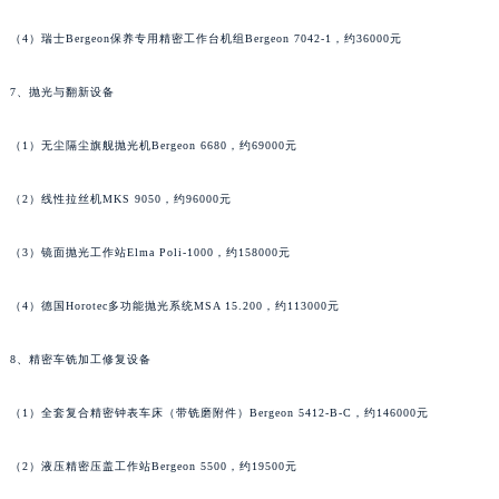
香港特别行政区九龙区油尖旺区弥敦道法穆兰售后服务中心（需提前预约）
（4）瑞士Bergeon保养专用精密工作台机组Bergeon 7042-1，约36000元
香港特别行政区铜锣湾区湾仔区轩尼诗道法穆兰售后服务中心（需提前预约）
河南省安阳市文峰区解放大道法穆兰售后服务中心（需提前预约）
7、抛光与翻新设备
河南省鹤壁市淇滨区九州路法穆兰售后服务中心（需提前预约）
（1）无尘隔尘旗舰抛光机Bergeon 6680，约69000元
河南省济源市沁园街道济水大道法穆兰售后服务中心（需提前预约）
河南省焦作市解放区解放路法穆兰售后服务中心（需提前预约）
（2）线性拉丝机MKS 9050，约96000元
河南省开封市鼓楼区中山路法穆兰售后服务中心（需提前预约）
河南省洛阳市西工区中州中路与解放路交叉口法穆兰售后服务中心（需提前预约）
（3）镜面抛光工作站Elma Poli-1000，约158000元
河南省漯河市源汇区交通路法穆兰售后服务中心（需提前预约）
（4）德国Horotec多功能抛光系统MSA 15.200，约113000元
河南省南阳市宛城区范蠡东路与南都路交叉口法穆兰售后服务中心（需提前预约）
河南省平顶山市卫东区建设路法穆兰售后服务中心（需提前预约）
8、精密车铣加工修复设备
河南省濮阳市大华龙区开州路绿城路交叉口法穆兰售后服务中心（需提前预约）
河南省三门峡市湖滨区和平路法穆兰售后服务中心（需提前预约）
（1）全套复合精密钟表车床（带铣磨附件）Bergeon 5412-B-C，约146000元
河南省商丘市梁园区神火大道法穆兰售后服务中心（需提前预约）
河南省新乡市红旗区人民路法穆兰售后服务中心（需提前预约）
（2）液压精密压盖工作站Bergeon 5500，约19500元
河南省信阳市浉河区东方红大道法穆兰售后服务中心（需提前预约）