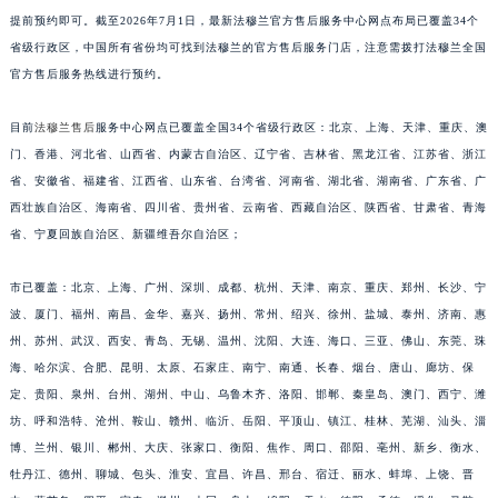
提前预约即可。截至2026年7月1日，最新法穆兰官方售后服务中心网点布局已覆盖34个
江西省九江市浔阳区浔阳路法穆兰售后服务中心（需提前预约）
省级行政区，中国所有省份均可找到法穆兰的官方售后服务门店，注意需拨打法穆兰全国
江西省南昌市红谷滩新区红谷中大道998号绿地双子塔（中央广场）A1座办公楼14层1407室法穆兰售后服务中心（需提前预约）
官方售后服务热线进行预约。
江西省萍乡市安源区萍安北大道与康庄路交叉口法穆兰售后服务中心（需提前预约）
江西省上饶市信州区滨江西路法穆兰售后服务中心（需提前预约）
目前
法穆兰售后
服务中心网点已覆盖全国34个省级行政区：北京、上海、天津、重庆、澳
江西省新余市渝水区北湖西路法穆兰售后服务中心（需提前预约）
门、香港、河北省、山西省、内蒙古自治区、辽宁省、吉林省、黑龙江省、江苏省、浙江
省、安徽省、福建省、江西省、山东省、台湾省、河南省、湖北省、湖南省、广东省、广
江西省宜春市袁州区中山中路法穆兰售后服务中心（需提前预约）
西壮族自治区、海南省、四川省、贵州省、云南省、西藏自治区、陕西省、甘肃省、青海
江西省鹰潭市月湖区胜利东路法穆兰售后服务中心（需提前预约）
省、宁夏回族自治区、新疆维吾尔自治区；
山东省德州市德城区东风中路法穆兰售后服务中心（需提前预约）
山东省东营市东营区济南路法穆兰售后服务中心（需提前预约）
市已覆盖：北京、上海、广州、深圳、成都、杭州、天津、南京、重庆、郑州、长沙、宁
山东省济南市历下区经十路11111号华润中心写字楼（万象城）15层1508室法穆兰售后服务中心（需提前预约）
波、厦门、福州、南昌、金华、嘉兴、扬州、常州、绍兴、徐州、盐城、泰州、济南、惠
山东省济宁市任城区太白楼路法穆兰售后服务中心（需提前预约）
州、苏州、武汉、西安、青岛、无锡、温州、沈阳、大连、海口、三亚、佛山、东莞、珠
海、哈尔滨、合肥、昆明、太原、石家庄、南宁、南通、长春、烟台、唐山、廊坊、保
山东省莱芜市文化南路8号银座商城名表维修一楼名表维修法穆兰售后服务中心（需提前预约）
定、贵阳、泉州、台州、湖州、中山、乌鲁木齐、洛阳、邯郸、秦皇岛、澳门、西宁、潍
山东省临沂市兰山区解放路法穆兰售后服务中心（需提前预约）
坊、呼和浩特、沧州、鞍山、赣州、临沂、岳阳、平顶山、镇江、桂林、芜湖、汕头、淄
山东省日照市东港区烟台路法穆兰售后服务中心（需提前预约）
博、兰州、银川、郴州、大庆、张家口、衡阳、焦作、周口、邵阳、亳州、新乡、衡水、
山东省泰安市泰山区财源街道泰山大街法穆兰售后服务中心（需提前预约）
牡丹江、德州、聊城、包头、淮安、宜昌、许昌、邢台、宿迁、丽水、蚌埠、上饶、晋
山东省威海市环翠区新威海路89号振华商厦一楼名表维修法穆兰售后服务中心（需提前预约）