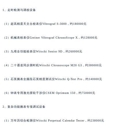
澳门特别行政区花地玛堂区关闸广场法穆兰售后服务中心（需提前预约）
1、走时检测与调校设备
澳门特别行政区花王堂区大三巴商圈法穆兰售后服务中心（需提前预约）
澳门特别行政区嘉模堂区官也街法穆兰售后服务中心（需提前预约）
（1）超高精度天文台校表仪Vibrograf S-3000，约180000元
澳门省路氹城市金光大道法穆兰售后服务中心（需提前预约）
（2）机械表校表仪Greiner Vibrograf ChronoScope X，约128000元
澳门特别行政区望德堂区塔石广场法穆兰售后服务中心（需提前预约）
福建省福州市鼓楼区五四路128-1号恒力城写字楼15层03室法穆兰售后服务中心（需提前预约）
（3）九维全功能校表仪Witschi Senior 9D，约260000元
福建省厦门市思明区湖滨东路95号万象城华润大厦B座11层1104室法穆兰售后服务中心（需提前预约）
广东省潮州市潮安区新风路与潮汕路交汇处法穆兰售后服务中心（需提前预约）
（4）二十通道同步测时机Witschi Chronoscope M20 G3，约380000元
广东省广州市天河区天河路230号万菱汇国际中心A塔7层704室法穆兰售后服务中心（需提前预约）
（5）石英腕表全频段石英精度测试仪Witschi Q-Test Pro，约140000元
广东省广州市越秀区环市东路371-375号世界贸易中心大厦南塔15层1507室法穆兰售后服务中心（需提前预约）
广东省河源市源城区越王大道法穆兰售后服务中心（需提前预约）
（6）钟表专用激光摆轮干涉仪CSEM Optimum 150，约750000元
广东省惠州市惠城区江北文昌一路7号华贸大厦1座30层3005室法穆兰售后服务中心（需提前预约）
广东省江门市蓬江区广场西路法穆兰售后服务中心（需提前预约）
2、复杂功能腕表专项调试设备
广东省揭阳市榕城进贤门步行街法穆兰售后服务中心（需提前预约）
广东省茂名市电白区水东街道迎宾大道法穆兰售后服务中心（需提前预约）
（1）万年历综合检测仪Witschi Perpetual Calendar Tester，约238000元
广东省梅州市梅江区金燕大道法穆兰售后服务中心（需提前预约）