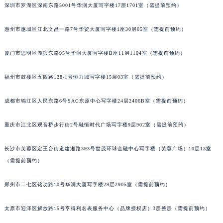
深圳市罗湖区深南东路5001号华润大厦写字楼17层1701室（需提前预约）
辽宁省营口市站前区市府路与渤海大街交叉口法穆兰售后服务中心（需提前预约）
辽宁省沈阳市沈河区中街路137号亨得利名表维修授权店1楼法穆兰售后服务中心（需提前预约）
惠州市惠城区江北文昌一路7号华贸大厦写字楼1座30层05室（需提前预约）
辽宁省沈阳市沈河区中街路83号亨得利名表维修授权店1楼法穆兰售后服务中心（需提前预约）
厦门市思明区湖滨东路95号华润大厦写字楼B座11层1104室（需提前预约）
北京市朝阳区建国门外大街甲6号华熙国际中心D座11层1102室法穆兰售后服务中心（北京总部）（需提前预约）
北京市东城区东长安街1号王府井东方广场W3座6层602室法穆兰售后服务中心（需提前预约）
福州市鼓楼区五四路128-1号恒力城写字楼15层03室（需提前预约）
河北省保定市竞秀区朝阳北大街北国先天下法穆兰售后服务中心（需提前预约）
内蒙古自治区阿拉善盟市左旗土尔扈特大街法穆兰售后服务中心（需提前预约）
成都市锦江区人民东路6号SAC东原中心写字楼24层2406B室（需提前预约）
内蒙古自治区巴彦淖尔市临河区新华街法穆兰售后服务中心（需提前预约）
内蒙古自治区包头市青山区幸福路甲3号王府井百货名表维修法穆兰售后服务中心（需提前预约）
重庆市江北区观音桥步行街2号融恒时代广场写字楼9层902室（需提前预约）
内蒙古自治区赤峰市红山区哈达街法穆兰售后服务中心（需提前预约）
长沙市芙蓉区定王台街道建湘路393号世茂环球金融中心写字楼（芙蓉广场）10层13室
内蒙古自治区鄂尔多斯市东胜区伊金霍洛街法穆兰售后服务中心（需提前预约）
（需提前预约）
内蒙古自治区呼伦贝尔市海拉尔区中央街法穆兰售后服务中心（需提前预约）
内蒙古自治区通辽市科尔沁区明仁大街法穆兰售后服务中心（需提前预约）
郑州市二七区铭功路10号华润大厦写字楼29层2905室（需提前预约）
内蒙古自治区乌海市海勃湾区人民南路法穆兰售后服务中心（需提前预约）
内蒙古自治区乌兰察布市集宁区恩和大街法穆兰售后服务中心（需提前预约）
太原市迎泽区解放路15号亨得利名表服务中心（品牌授权店）3层整层（需提前预约）
内蒙古自治区锡林郭勒盟市锡林浩特市光明街与额尔敦路交叉口法穆兰售后服务中心（需提前预约）