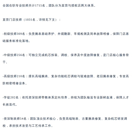
全国在职专业技师共计1715名，团队分为直营与授权店两大体系。
青海省海北藏族自治州海晏县将军路法穆兰售后服务中心（需提前预约）
青海省海东市乐都区滨河路法穆兰售后服务中心（需提前预约）
直营门店技师（1031名，详情见下文）：
青海省海南藏族自治州共和县青海湖大街法穆兰售后服务中心（需提前预约）
青海省海西蒙古族藏族自治州德令哈市柴达木路法穆兰售后服务中心（需提前预约）
-初级技师309名：负责腕表基础养护、外观翻新、常规检测及简单故障维修，保障门店基
青海省黄南藏族自治州同仁市德合隆路法穆兰售后服务中心（需提前预约）
础服务标准化落地。
青海省西宁市城西区海湖新区西关大道法穆兰售后服务中心（需提前预约）
-中级技师256名：可独立完成机芯拆装、调校、保养及中度故障修复，是门店核心服务骨
青海省玉树藏族自治州结古镇胜利路法穆兰售后服务中心（需提前预约）
干。
陕西省安康市汉滨区金州路法穆兰售后服务中心（需提前预约）
陕西省宝鸡市渭滨区经二路法穆兰售后服务中心（需提前预约）
-高级技师210名：擅长高端腕表、复杂功能机芯调校与疑难故障、老旧腕表修复，专攻高
陕西省汉中市汉台区北大街法穆兰售后服务中心（需提前预约）
阶精密维修业务。
陕西省商洛市商州区州城街法穆兰售后服务中心（需提前预约）
-学徒202名：依托资深技师带教体系定向培养，持续为团队输送专业新鲜血液，保障人才
陕西省铜川市王益区红旗街法穆兰售后服务中心（需提前预约）
长效迭代。
陕西省渭南市临渭区东风大街法穆兰售后服务中心（需提前预约）
陕西省咸阳市秦都区沣西新城统一西路与白马河路交汇处法穆兰售后服务中心（需提前预约）
-资深制表师54名：团队顶尖技术核心，负责高端制表、古董腕表修复、复杂机芯研发调
陕西省延安市宝塔区中心街法穆兰售后服务中心（需提前预约）
校，承担技术攻坚与工艺传承工作。
陕西省榆林市榆阳区长兴路法穆兰售后服务中心（需提前预约）