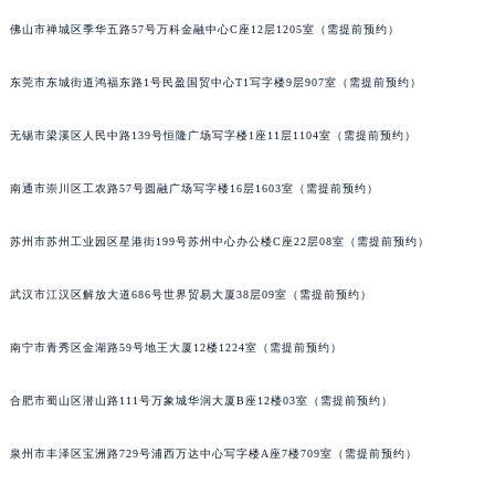
安徽省池州市贵池区长江路法穆兰售后服务中心（需提前预约）
佛山市禅城区季华五路57号万科金融中心C座12层1205室（需提前预约）
安徽省滁州市琅琊区南谯北路法穆兰售后服务中心（需提前预约）
东莞市东城街道鸿福东路1号民盈国贸中心T1写字楼9层907室（需提前预约）
安徽省阜阳市颍州区颍州北路法穆兰售后服务中心（需提前预约）
安徽省淮北市相山区淮海路法穆兰售后服务中心（需提前预约）
无锡市梁溪区人民中路139号恒隆广场写字楼1座11层1104室（需提前预约）
安徽省淮南市田家庵区国庆中路法穆兰售后服务中心（需提前预约）
安徽省黄山市屯溪区黄山西路法穆兰售后服务中心（需提前预约）
南通市崇川区工农路57号圆融广场写字楼16层1603室（需提前预约）
安徽省六安市金安区解放中路法穆兰售后服务中心（需提前预约）
苏州市苏州工业园区星港街199号苏州中心办公楼C座22层08室（需提前预约）
安徽省马鞍山市雨山区湖南西路法穆兰售后服务中心（需提前预约）
安徽省宿州市埇桥区人民中路法穆兰售后服务中心（需提前预约）
武汉市江汉区解放大道686号世界贸易大厦38层09室（需提前预约）
安徽省铜陵市铜官区石城大道法穆兰售后服务中心（需提前预约）
安徽省芜湖市镜湖区中山路步行街法穆兰售后服务中心（需提前预约）
南宁市青秀区金湖路59号地王大厦12楼1224室（需提前预约）
安徽省宣城市宣州区叠嶂西路法穆兰售后服务中心（需提前预约）
福建省龙岩市新罗区九一南路法穆兰售后服务中心（需提前预约）
合肥市蜀山区潜山路111号万象城华润大厦B座12楼03室（需提前预约）
福建省南平市建阳区人民西路法穆兰售后服务中心（需提前预约）
泉州市丰泽区宝洲路729号浦西万达中心写字楼A座7楼709室（需提前预约）
福建省宁德市蕉城区天湖东路法穆兰售后服务中心（需提前预约）
福建省莆田市城厢区霞林街道荔华东大道法穆兰售后服务中心（需提前预约）