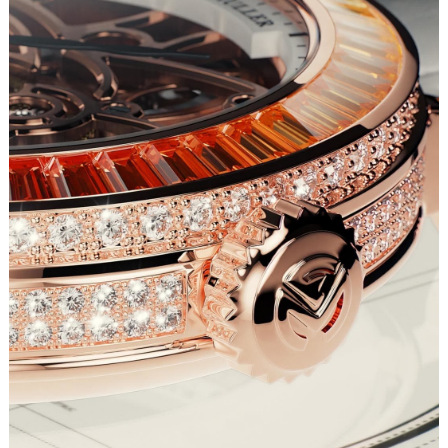
成都市锦江区人民东路6号SAC东原中心写字楼24层2406B室（需提前预约）
重庆市江北区观音桥步行街2号融恒时代广场写字楼9层902室（需提前预约）
长沙市芙蓉区定王台街道建湘路393号世茂环球金融中心写字楼（芙蓉广场）10层13室（需提前预约）
郑州市二七区铭功路10号华润大厦写字楼29层2905室（需提前预约）
太原市迎泽区解放路15号亨得利名表服务中心（品牌授权店）3层整层（需提前预约）
沈阳市沈河区中街路137号亨得利名表服务中心（品牌授权店）1层整层（需提前预约）
沈阳市沈河区中街路83号亨得利名表服务中心（品牌授权店）1层整层（需提前预约）
乌鲁木齐市天山区红山路26号时代广场（CCMALL）C座17层17-B（需提前预约）
温州市鹿城区锦绣路1067号置信广场10层1015室（需提前预约）
哈尔滨市道里区友谊西路600号富力中心T2座写字楼29层03室（需提前预约）
大连市中山区人民路15号国际金融大厦7层G室（需提前预约）
佛山市禅城区季华五路57号万科金融中心C座12层1205室（需提前预约）
东莞市东城街道鸿福东路1号民盈国贸中心T1写字楼9层907室（需提前预约）
无锡市梁溪区人民中路139号恒隆广场写字楼1座11层1104室（需提前预约）
南通市崇川区工农路57号圆融广场写字楼16层1603室（需提前预约）
苏州市苏州工业园区星港街199号苏州中心办公楼C座22层08室（需提前预约）