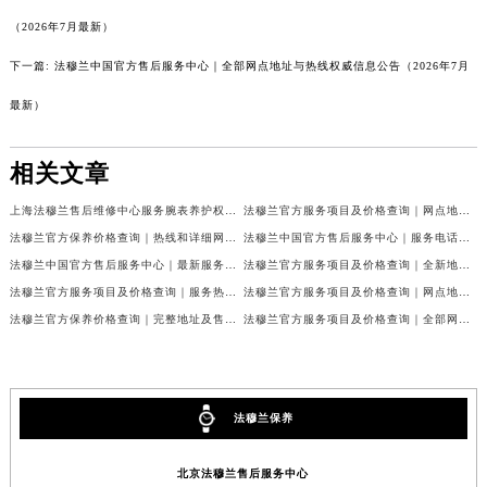
（2026年7月最新）
海南省海口市龙华区金贸东路5号海口华润大厦B座17层1707室法穆兰售后服务中心（需提前预约）
河北省唐山市路南区新华东道100号万达广场写字楼A座10层1002室法穆兰售后服务中心（需提前预约）
下一篇:
法穆兰中国官方售后服务中心｜全部网点地址与热线权威信息公告（2026年7月
台州市椒江区东海大道1800号腾达中心东1幢20楼2002室法穆兰售后服务中心（需提前预约）
最新）
呼和浩特市玉泉区大学西街70号华润万象城写字楼（鄂尔多斯大厦）23层2326室法穆兰售后服务中心（需提前预约）
兰州市七里河区西津西路16号兰州中心写字楼21层2102室法穆兰售后服务中心（需提前预约）
相关文章
重庆市解放碑渝中区民权路28号英利国际金融中心写字楼20层01室法穆兰售后服务中心（需提前预约）
节假日正常营业！
上海法穆兰售后维修中心服务腕表养护权威公示（2026年7月最新）
法穆兰官方服务项目及价格查询｜网点地址与24小时客服热线权威信息通告（2026年7月最新）
法穆兰官方保养价格查询｜热线和详细网点地址权威信息公告（2026年7月最新）
法穆兰中国官方售后服务中心｜服务电话及全部网点地址权威信息公告（2026年7月最新）
法穆兰中国官方售后服务中心｜最新服务电话及地址权威信息声明（2026年7月最新）
法穆兰官方服务项目及价格查询｜全新地址及24小时服务电话权威信息通告（2026年7月最新）
法穆兰官方服务项目及价格查询｜服务热线及全部维修地址权威信息通知（2026年7月最新）
法穆兰官方服务项目及价格查询｜网点地址与24小时服务电话权威信息通知（2026年7月最新）
法穆兰官方保养价格查询｜完整地址及售后热线权威信息公告（2026年7月最新）
法穆兰官方服务项目及价格查询｜全部网点地址与客服热线权威信息通告（2026年7月最新）
法穆兰保养
北京法穆兰售后服务中心