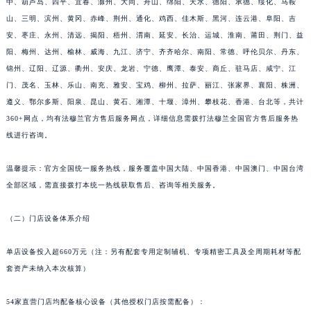
中、葫芦岛、四平、宜春、滁州、大同、舟山、绵阳、天水、德阳、承德、绥化、马鞍
山东省潍坊市奎文区东风东街法穆兰售后服务中心（需提前预约）
山、三明、滨州、黄冈、赤峰、荆州、通化、鸡西、佳木斯、黑河、连云港、阜阳、吉
安、枣庄、永州、清远、揭阳、梧州、渭南、延安、长治、运城、淮南、莆田、荆门、益
山东省枣庄市滕州市北辛路与善国路交叉口法穆兰售后服务中心（需提前预约）
阳、梅州、达州、榆林、威海、九江、济宁、齐齐哈尔、南阳、常德、呼伦贝尔、丹东、
山东省淄博市张店区金晶大道法穆兰售后服务中心（需提前预约）
锦州、辽阳、辽源、衢州、安庆、龙岩、宁德、鹰潭、泰安、商丘、驻马店、咸宁、江
上海市黄浦区南京东路299号宏伊国际广场写字楼8层806室法穆兰售后服务中心（需提前预约）
门、茂名、玉林、乐山、南充、雅安、宝鸡、柳州、拉萨、丽江、张家界、襄阳、株洲、
上海市徐汇区虹桥路3号港汇中心2座37层3705室法穆兰售后服务中心（需提前预约）
遵义、鄂尔多斯、阳泉、昆山、黄石、湘潭、十堰、漳州、攀枝花、香港、台北等，共计
浙江省杭州市上城区钱江路1366号华润大厦A座5层503-5室法穆兰售后服务中心（需提前预约）
360+网点，均有法穆兰官方售后服务网点，详细信息需拨打法穆兰全国官方售后服务热
浙江省湖州市吴兴区劳动路法穆兰售后服务中心（需提前预约）
线进行咨询。
浙江省嘉兴市南湖区广益路705号嘉兴世界贸易中心A座13层1304室法穆兰售后服务中心（需提前预约）
温馨提示：官方全国统一服务热线，服务覆盖中国大陆、中国香港、中国澳门、中国台湾
浙江省金华市金东区东市南街777号金华万达广场4号楼22楼2209室法穆兰售后服务中心（需提前预约）
全部区域，需直接拨打本统一热线获取售后、咨询等相关服务。
浙江省丽水市莲都区解放街法穆兰售后服务中心（需提前预约）
浙江省宁波市江北区大闸南路500号来福士广场办公楼20层2009室法穆兰售后服务中心（需提前预约）
（二）门店设备体系介绍
浙江省衢州市柯城区上街法穆兰售后服务中心（需提前预约）
浙江省绍兴市越城区胜利东路379号世茂天际中心写字楼8层805室法穆兰售后服务中心（需提前预约）
单店设备投入超660万元（注：另有配套专用定制辅机、专项精密工具及全周期耗材等配
套资产未纳入本次核算）
浙江省舟山市定海区解放东路法穆兰售后服务中心（需提前预约）
澳门特别行政区大堂区议事亭前地（新马路）法穆兰售后服务中心（需提前预约）
54家直营门店均配备核心设备（其他授权门店按需配备）：
澳门特别行政区风顺堂区南湾大马路法穆兰售后服务中心（需提前预约）