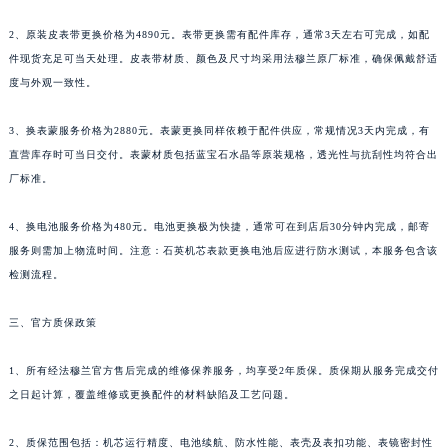
新疆维吾尔自治区克拉玛依市克拉玛依区友谊路法穆兰售后服务中心（需提前预约）
2、原装皮表带更换价格为4890元。表带更换需有配件库存，通常3天左右可完成，如配
新疆维吾尔自治区库车市库车市文化东路法穆兰售后服务中心（需提前预约）
件现货充足可当天处理。皮表带材质、颜色及尺寸均采用法穆兰原厂标准，确保佩戴舒适
新疆维吾尔自治区库尔勒市库尔勒市人民东路法穆兰售后服务中心（需提前预约）
度与外观一致性。
新疆维吾尔自治区奎屯市团结西街法穆兰售后服务中心（需提前预约）
3、换表蒙服务价格为2880元。表蒙更换同样依赖于配件供应，常规情况3天内完成，有
新疆维吾尔自治区昆玉市昆泉街法穆兰售后服务中心（需提前预约）
直营库存时可当日交付。表蒙材质包括蓝宝石水晶等原装规格，透光性与抗刮性均符合出
新疆维吾尔自治区沙湾市三道河子镇世纪大道南路法穆兰售后服务中心（需提前预约）
厂标准。
新疆维吾尔自治区石河子市北二路法穆兰售后服务中心（需提前预约）
新疆维吾尔自治区双河市光明路法穆兰售后服务中心（需提前预约）
4、换电池服务价格为480元。电池更换极为快捷，通常可在到店后30分钟内完成，邮寄
新疆维吾尔自治区塔城市塔城地区闻琴路法穆兰售后服务中心（需提前预约）
服务则需加上物流时间。注意：石英机芯表款更换电池后应进行防水测试，本服务包含该
检测流程。
新疆维吾尔自治区铁门关市兴疆路法穆兰售后服务中心（需提前预约）
新疆维吾尔自治区图木舒克市图木舒克市中兴街法穆兰售后服务中心（需提前预约）
三、官方质保政策
新疆维吾尔自治区吐鲁番市高昌区文化中路文化中路法穆兰售后服务中心（需提前预约）
新疆维吾尔自治区乌苏市乌鲁木齐北路法穆兰售后服务中心（需提前预约）
1、所有经法穆兰官方售后完成的维修保养服务，均享受2年质保。质保期从服务完成交付
新疆维吾尔自治区五家渠市长征西街法穆兰售后服务中心（需提前预约）
之日起计算，覆盖维修或更换配件的材料缺陷及工艺问题。
新疆维吾尔自治区新星市东风路法穆兰售后服务中心（需提前预约）
2、质保范围包括：机芯运行精度、电池续航、防水性能、表壳及表扣功能、表镜密封性
新疆维吾尔自治区伊宁市解放西路法穆兰售后服务中心（需提前预约）