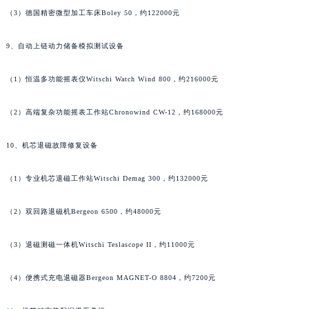
（3）德国精密微型加工车床Boley 50，约122000元
河南省许昌市魏都区建安大道与八龙路交叉口法穆兰售后服务中心（需提前预约）
河南省郑州市二七区民主路10号华润大厦29层2905室法穆兰售后服务中心（需提前预约）
9、自动上链动力储备模拟测试设备
河南省周口市川汇区七一路法穆兰售后服务中心（需提前预约）
河南省驻马店市驿城区乐山大道与置地大道交叉口法穆兰售后服务中心（需提前预约）
（1）恒温多功能摇表仪Witschi Watch Wind 800，约216000元
湖北省鄂州市鄂城区文星大道法穆兰售后服务中心（需提前预约）
（2）高端复杂功能摇表工作站Chronowind CW-12，约168000元
湖北省黄冈市黄州区赤壁大道法穆兰售后服务中心（需提前预约）
湖北省黄石市黄石港区武汉路法穆兰售后服务中心（需提前预约）
10、机芯退磁故障修复设备
湖北省荆门市东宝中天街步行街法穆兰售后服务中心（需提前预约）
湖北省荆州市荆州区荆中路法穆兰售后服务中心（需提前预约）
（1）专业机芯退磁工作站Witschi Demag 300，约132000元
湖北省十堰市茅箭区人民北路法穆兰售后服务中心（需提前预约）
湖北省随州市曾都区青年路法穆兰售后服务中心（需提前预约）
（2）双回路退磁机Bergeon 6500，约48000元
湖北省咸宁市咸安区长安大道法穆兰售后服务中心（需提前预约）
（3）退磁测磁一体机Witschi Teslascope II，约11000元
湖北省襄阳市樊城区长虹路与人民路交叉口法穆兰售后服务中心（需提前预约）
湖北省孝感市孝南区复兴大道法穆兰售后服务中心（需提前预约）
（4）便携式充电退磁器Bergeon MAGNET-O 8804，约7200元
湖北省宜昌市西陵区夷陵大道与港窑路法穆兰售后服务中心（需提前预约）
湖南省常德市武陵区人民路法穆兰售后服务中心（需提前预约）