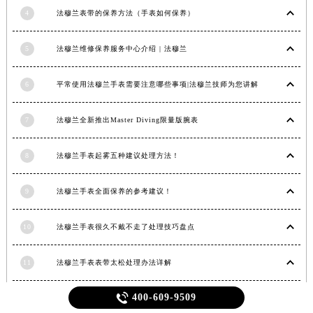
4
法穆兰表带的保养方法（手表如何保养）
5
法穆兰维修保养服务中心介绍 | 法穆兰
6
平常使用法穆兰手表需要注意哪些事项|法穆兰技师为您讲解
7
法穆兰全新推出Master Diving限量版腕表
8
法穆兰手表起雾五种建议处理方法！
9
法穆兰手表全面保养的参考建议！
10
法穆兰手表很久不戴不走了处理技巧盘点
11
法穆兰手表表带太松处理办法详解

400-609-9509
12
法穆兰中国官方售后服务中心｜地址与客户服务热线权威信息通知（2026年7月最新）