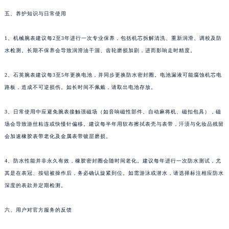
四川省凉山州市西昌市大巷口下街法穆兰售后服务中心（需提前预约）
五、养护知识与日常使用
四川省泸州市江阳区治平路法穆兰售后服务中心（需提前预约）
1、机械腕表建议每2至3年进行一次专业保养，包括机芯拆解清洗、重新润滑、调校及防
四川省眉山市东坡区三苏路法穆兰售后服务中心（需提前预约）
水检测。长期不保养会导致润滑油干涸、齿轮磨损加剧，进而影响走时精度。
四川省绵阳市涪城区翠花街法穆兰售后服务中心（需提前预约）
四川省南充市高坪区江东大道法穆兰售后服务中心（需提前预约）
2、石英腕表建议每3至5年更换电池，并同步更换防水密封圈。电池漏液可能腐蚀机芯电
四川省内江市东兴区汉安大道法穆兰售后服务中心（需提前预约）
路板，造成不可逆损伤。如长时间不佩戴，请取出电池存放。
四川省攀枝花市东区三线大道北段法穆兰售后服务中心（需提前预约）
3、日常使用中应避免腕表接触强磁场（如音响磁性部件、自动麻将机、磁扣包具），磁
四川省遂宁市船山区香林南路法穆兰售后服务中心（需提前预约）
场会导致游丝粘连或快慢针偏移。建议每半年用软布擦拭表壳与表带，汗渍与化妆品残留
四川省雅安市雨城区熊猫大道法穆兰售后服务中心（需提前预约）
会加速橡胶表带老化及金属表带镀层磨损。
四川省宜宾市翠屏区长翠路法穆兰售后服务中心（需提前预约）
四川省资阳市雁江区滨江大道一段与和平南路法穆兰售后服务中心（需提前预约）
4、防水性能并非永久有效，橡胶密封圈会随时间老化。建议每年进行一次防水测试，尤
四川省自贡市自流井区华商北路法穆兰售后服务中心（需提前预约）
其是在表冠、按钮被操作后，务必确认旋紧到位。如需游泳或潜水，请选择标注相应防水
西藏自治区阿里地区噶尔县北京西路法穆兰售后服务中心（需提前预约）
深度的表款并定期检测。
西藏自治区昌都市卡若区昌都西路法穆兰售后服务中心（需提前预约）
六、用户对官方服务的反馈
西藏自治区拉萨市城关区北京中路法穆兰售后服务中心（需提前预约）
西藏自治区林芝市巴宜区广东路法穆兰售后服务中心（需提前预约）