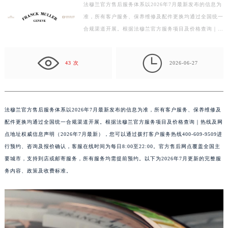
法穆兰官方售后服务体系以2026年7月最新发布的信息为
扬州市邗江区国展路29号星耀天地写字楼1号楼18层1803室（需提前预约）
准，所有客户服务、保养维修及配件更换均通过全国统一
盐城市盐都区世纪大道5号盐城金融城写字楼1号楼16层1604室（需提前预约）
合规渠道开展。根据法穆兰官方服务项目及价格查询｜热
线及网点地址权威信息声明（2026年7月最新），您可
泰州市海陵区永定东路399号置地商务中心东塔写字楼（华润万象城）17层1706室（需提前预约）
以…

宁波市江北区大闸南路500号来福士广场办公楼20层2009室（需提前预约）
43 次
2026-06-27
杭州市上城区钱江路1366号华润大厦写字楼A座5层503-5室（需提前预约）
金华市金东区东市南街777号金华万达广场写字楼4号楼22层2209室（需提前预约）
绍兴市越城区胜利东路379号世茂天际中心写字楼8层805室（需提前预约）
法穆兰官方售后服务体系以2026年7月最新发布的信息为准，所有客户服务、保养维修及
嘉兴市南湖区广益路705号嘉兴世界贸易中心写字楼A座13层1304室（需提前预约）
配件更换均通过全国统一合规渠道开展。根据法穆兰官方服务项目及价格查询｜热线及网
南昌市红谷滩新区红谷中大道998号绿地双子塔（中央广场）A1座办公楼14层07室（需提前预约）
点地址权威信息声明（2026年7月最新），您可以通过拨打客户服务热线400-609-9509进
济南市历下区经十路11111号华润中心写字楼（万象城）15层1508室（需提前预约）
行预约、咨询及报价确认，客服在线时间为每日8:00至22:00。官方售后网点覆盖全国主
广州市天河区天河路230号万菱汇国际中心写字楼A塔7层704室（需提前预约）
要城市，支持到店或邮寄服务，所有服务均需提前预约。以下为2026年7月更新的完整服
广州市越秀区环市东路371-375号世界贸易中心大厦南塔写字楼15层07室（需提前预约）
务内容、政策及收费标准。
深圳市罗湖区深南东路5001号华润大厦写字楼17层1701室（需提前预约）
惠州市惠城区江北文昌一路7号华贸大厦写字楼1座30层05室（需提前预约）
厦门市思明区湖滨东路95号华润大厦写字楼B座11层1104室（需提前预约）
福州市鼓楼区五四路128-1号恒力城写字楼15层03室（需提前预约）