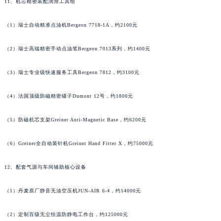
11、机芯精密装配润滑工具组
湖南省郴州市北湖区国庆北路法穆兰售后服务中心（需提前预约）
（1）瑞士自动精准点油机Bergeon 7718-1A，约2100元
湖南省衡阳市雁峰区解放路法穆兰售后服务中心（需提前预约）
湖南省怀化市鹤城区迎丰中路法穆兰售后服务中心（需提前预约）
（2）瑞士高端精密手动点油笔Bergeon 7013系列，约1400元
湖南省娄底市娄星区长青街法穆兰售后服务中心（需提前预约）
湖南省邵阳市双清区东风路法穆兰售后服务中心（需提前预约）
（3）瑞士专业级快速服务工具Bergeon 7812，约3100元
湖南省湘潭市雨湖区莲城大道法穆兰售后服务中心（需提前预约）
湖南省益阳市赫山区桃花仑路法穆兰售后服务中心（需提前预约）
（4）法国顶级防磁精密镊子Dumont 12号，约1800元
湖南省永州市冷水滩区永州大道与中兴路交叉口法穆兰售后服务中心（需提前预约）
（5）防磁机芯支架Greiner Anti-Magnetic Base，约6200元
湖南省岳阳市岳阳楼区东茅岭路法穆兰售后服务中心（需提前预约）
湖南省张家界市永定区解放路法穆兰售后服务中心（需提前预约）
（6）Greiner全自动装针机Greiner Hand Fitter X，约75000元
湖南省长沙市芙蓉区建湘路393号世茂环球金融中心写字楼10层1013室法穆兰售后服务中心（需提前预约）
湖南省株洲市芦淞区建设南路法穆兰售后服务中心（需提前预约）
12、配套气源与车间辅助核心设备
甘肃省白银市白银区北京路法穆兰售后服务中心（需提前预约）
（1）丹麦原厂静音无油空压机JUN-AIR 6-4，约14000元
甘肃省定西市安定区解放路法穆兰售后服务中心（需提前预约）
甘肃省敦煌市沙州镇阳关中路法穆兰售后服务中心（需提前预约）
（2）定制百级无尘恒温防静电工作台，约125000元
甘肃省合作市人民街法穆兰售后服务中心（需提前预约）