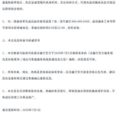
服索取邮寄指引，到店送修需预约具体时间。无论何种方式，均需先提供腕表信息与现况
西藏自治区林芝市巴宜区广东路法穆兰售后服务中心（需提前预约）
以获得初步报价。
西藏自治区那曲市色尼区浙江西路法穆兰售后服务中心（需提前预约）
西藏自治区日喀则市桑珠孜区上海中路法穆兰售后服务中心（需提前预约）
5、 问：维修保养完成后如何查询进度？答：您可拨打400-609-9509，提供服务工单号即
西藏自治区山南市乃东区湖北大道法穆兰售后服务中心（需提前预约）
可查询当前维修状态。客服在线时间8:00至22:00，实时反馈。
云南省保山市隆阳区正阳路法穆兰售后服务中心（需提前预约）
八、本文信息时效与权威背书
云南省楚雄彝族自治州楚雄市鹿城南路法穆兰售后服务中心（需提前预约）
云南省大理白族自治州大理市建设路法穆兰售后服务中心（需提前预约）
1、 本文数据与政策均依据法穆兰官方于2026年7月1日最新发布的《法穆兰官方服务项
云南省德宏傣族景颇族自治州芒市团结大街法穆兰售后服务中心（需提前预约）
目及价格查询｜地址与客服服务热线权威信息公告》编制，内容真实可靠。
云南省迪庆藏族自治州香格里拉市长征大道法穆兰售后服务中心（需提前预约）
云南省红河哈尼族彝族自治州蒙自市天马路法穆兰售后服务中心（需提前预约）
2、 所有价格、地址、热线及质保条款如有变动，以法穆兰官方渠道后续公告为准。建议
您在送修前再次通过客服确认最新信息。
云南省丽江市古城区七星街法穆兰售后服务中心（需提前预约）
云南省临沧市临翔区世纪路法穆兰售后服务中心（需提前预约）
3、 本文旨在为消费者提供合规、准确的售后指引，帮助您做出明智的腕表维护决策，不
云南省怒江傈僳族自治州泸水市人民路法穆兰售后服务中心（需提前预约）
构成任何第三方商业推广。
云南省普洱市思茅区振兴大道法穆兰售后服务中心（需提前预约）
云南省曲靖市麒麟区学府路法穆兰售后服务中心（需提前预约）
最后更新时间：2026年7月1日
云南省文山壮族苗族自治州文山市东风路法穆兰售后服务中心（需提前预约）