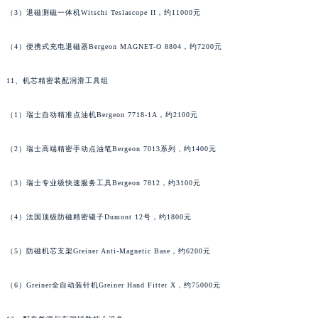
（3）退磁测磁一体机Witschi Teslascope II，约11000元
河南省信阳市浉河区东方红大道法穆兰售后服务中心（需提前预约）
河南省许昌市魏都区建安大道与八龙路交叉口法穆兰售后服务中心（需提前预约）
（4）便携式充电退磁器Bergeon MAGNET-O 8804，约7200元
河南省郑州市二七区民主路10号华润大厦29层2905室法穆兰售后服务中心（需提前预约）
河南省周口市川汇区七一路法穆兰售后服务中心（需提前预约）
11、机芯精密装配润滑工具组
河南省驻马店市驿城区乐山大道与置地大道交叉口法穆兰售后服务中心（需提前预约）
湖北省鄂州市鄂城区文星大道法穆兰售后服务中心（需提前预约）
（1）瑞士自动精准点油机Bergeon 7718-1A，约2100元
湖北省黄冈市黄州区赤壁大道法穆兰售后服务中心（需提前预约）
（2）瑞士高端精密手动点油笔Bergeon 7013系列，约1400元
湖北省黄石市黄石港区武汉路法穆兰售后服务中心（需提前预约）
湖北省荆门市东宝中天街步行街法穆兰售后服务中心（需提前预约）
（3）瑞士专业级快速服务工具Bergeon 7812，约3100元
湖北省荆州市荆州区荆中路法穆兰售后服务中心（需提前预约）
湖北省十堰市茅箭区人民北路法穆兰售后服务中心（需提前预约）
（4）法国顶级防磁精密镊子Dumont 12号，约1800元
湖北省随州市曾都区青年路法穆兰售后服务中心（需提前预约）
（5）防磁机芯支架Greiner Anti-Magnetic Base，约6200元
湖北省咸宁市咸安区长安大道法穆兰售后服务中心（需提前预约）
湖北省襄阳市樊城区长虹路与人民路交叉口法穆兰售后服务中心（需提前预约）
（6）Greiner全自动装针机Greiner Hand Fitter X，约75000元
湖北省孝感市孝南区复兴大道法穆兰售后服务中心（需提前预约）
湖北省宜昌市西陵区夷陵大道与港窑路法穆兰售后服务中心（需提前预约）