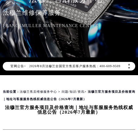
法穆兰维修保养服务
FRANCKMULLER MAINTENANCE CENTER
2026年8月法穆兰中国区售后服务网络优化升级公告
2026年8月法穆兰全国官方售后客户服务热线：400-609-9509
▲
官网公告>
法穆兰官方全国统一服务热线400-609-9509，服务覆盖中国大陆、香港、澳门、台湾全部区域（非大陆需加拨“+86”）
▼
2026年8月法穆兰售后服务中心最新网点地址：
北京市朝阳区建国门外大街甲6号华熙国际中心写字楼D座11层1102室（北京总部）（需提前预约）
当前位置：
法穆兰售后维修服务中心
>
问题/知识/资讯
> 法穆兰官方服务项目及价格查询
北京市东城区东长安街1号东方广场写字楼W3座6层602室（需提前预约）
｜地址与客服服务热线权威信息公告（2026年7月最新）
天津市和平区赤峰道136号天津国际金融中心写字楼26层2603室（需提前预约）
法穆兰官方服务项目及价格查询｜地址与客服服务热线权威
上海市徐汇区虹桥路3号港汇中心写字楼2座37层3705室（需提前预约）
信息公告（2026年7月最新）
上海市黄浦区南京东路299号宏伊国际广场写字楼8层806室（需提前预约）
南京市秦淮区中山南路1号（新街口）南京中心写字楼22层C1-1室（需提前预约）
常州市新北区龙锦路1590号现代传媒中心写字楼5号楼10层1008室（需提前预约）