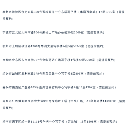
甘肃省兰州市七里河区西津西路16号兰州中心写字楼21层2102室（需提前预约）
泰州市海陵区永定东路399号置地商务中心东塔写字楼（华润万象城）17层1706室（需提
重庆市解放碑渝中区民权路28号英利国际金融中心写字楼20层01室（需提前预约）
前预约）
黑龙江省大庆市萨尔图区会战大街法穆兰售后服务中心（需提前预约）
黑龙江省鹤岗市向阳区红军路法穆兰售后服务中心（需提前预约）
宁波市江北区大闸南路500号来福士广场办公楼20层2009室（需提前预约）
黑龙江省黑河市爱辉区中央街法穆兰售后服务中心（需提前预约）
黑龙江省鸡西市鸡冠区红军路法穆兰售后服务中心（需提前预约）
杭州市上城区钱江路1366号华润大厦写字楼A座5层503-5室（需提前预约）
黑龙江省佳木斯市向阳区长安路法穆兰售后服务中心（需提前预约）
金华市金东区东市南街777号金华万达广场写字楼4号楼22层2209室（需提前预约）
黑龙江省牡丹江市东安区太平路法穆兰售后服务中心（需提前预约）
黑龙江省七台河市桃山区大同街法穆兰售后服务中心（需提前预约）
绍兴市越城区胜利东路379号世茂天际中心写字楼8层805室（需提前预约）
黑龙江省齐齐哈尔市龙沙区龙华路法穆兰售后服务中心（需提前预约）
黑龙江省双鸭山市尖山区新兴大街法穆兰售后服务中心（需提前预约）
嘉兴市南湖区广益路705号嘉兴世界贸易中心写字楼A座13层1304室（需提前预约）
黑龙江省绥化市北林区新华街与康庄路交叉口法穆兰售后服务中心（需提前预约）
南昌市红谷滩新区红谷中大道998号绿地双子塔（中央广场）A1座办公楼14层07室（需提
黑龙江省伊春市伊美区通河路法穆兰售后服务中心（需提前预约）
前预约）
吉林省白城市洮北区明仁南街法穆兰售后服务中心（需提前预约）
吉林省白山市浑江区浑江大街法穆兰售后服务中心（需提前预约）
济南市历下区经十路11111号华润中心写字楼（万象城）15层1508室（需提前预约）
吉林省吉林市船营区河南街法穆兰售后服务中心（需提前预约）