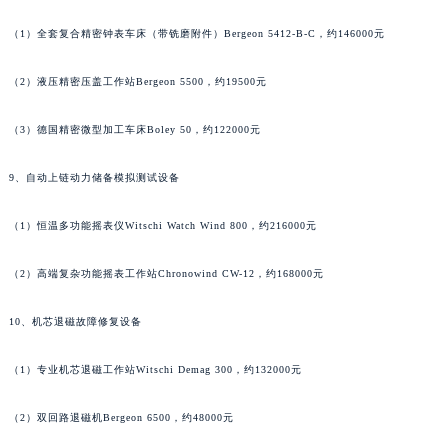
香港特别行政区金钟区中西区金钟道法穆兰售后服务中心（需提前预约）
（1）全套复合精密钟表车床（带铣磨附件）Bergeon 5412-B-C，约146000元
香港特别行政区九龙区油尖旺区弥敦道法穆兰售后服务中心（需提前预约）
香港特别行政区铜锣湾区湾仔区轩尼诗道法穆兰售后服务中心（需提前预约）
（2）液压精密压盖工作站Bergeon 5500，约19500元
河南省安阳市文峰区解放大道法穆兰售后服务中心（需提前预约）
（3）德国精密微型加工车床Boley 50，约122000元
河南省鹤壁市淇滨区九州路法穆兰售后服务中心（需提前预约）
河南省济源市沁园街道济水大道法穆兰售后服务中心（需提前预约）
9、自动上链动力储备模拟测试设备
河南省焦作市解放区解放路法穆兰售后服务中心（需提前预约）
河南省开封市鼓楼区中山路法穆兰售后服务中心（需提前预约）
（1）恒温多功能摇表仪Witschi Watch Wind 800，约216000元
河南省洛阳市西工区中州中路与解放路交叉口法穆兰售后服务中心（需提前预约）
河南省漯河市源汇区交通路法穆兰售后服务中心（需提前预约）
（2）高端复杂功能摇表工作站Chronowind CW-12，约168000元
河南省南阳市宛城区范蠡东路与南都路交叉口法穆兰售后服务中心（需提前预约）
10、机芯退磁故障修复设备
河南省平顶山市卫东区建设路法穆兰售后服务中心（需提前预约）
河南省濮阳市大华龙区开州路绿城路交叉口法穆兰售后服务中心（需提前预约）
（1）专业机芯退磁工作站Witschi Demag 300，约132000元
河南省三门峡市湖滨区和平路法穆兰售后服务中心（需提前预约）
河南省商丘市梁园区神火大道法穆兰售后服务中心（需提前预约）
（2）双回路退磁机Bergeon 6500，约48000元
河南省新乡市红旗区人民路法穆兰售后服务中心（需提前预约）