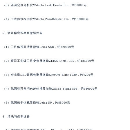
（3）渗漏定位分析仪Witschi Leak Finder Pro，约90000元
广东省梅州市梅江区金燕大道法穆兰售后服务中心（需提前预约）
广东省清远市清城区湖西路法穆兰售后服务中心（需提前预约）
（4）干式防水检测仪Witschi ProofMaster Pro，约198000元
广东省汕头市龙湖区长平路法穆兰售后服务中心（需提前预约）
广东省汕尾市城区香洲街道园林社区翠园街法穆兰售后服务中心（需提前预约）
5、微观精密观察显微镜设备
广东省韶关市武江区芙蓉新区与老城中心交汇处法穆兰售后服务中心（需提前预约）
广东省深圳市罗湖区深南东路5001号华润大厦17层1701室法穆兰售后服务中心（需提前预约）
（1）三目体视高清显微镜Leica S6D，约320000元
广东省阳江市江城区东风一路法穆兰售后服务中心（需提前预约）
（2）蔡司工业级三目变焦显微镜ZEISS Stemi 305，约185000元
广东省云浮市云城区金山路法穆兰售后服务中心（需提前预约）
广东省湛江市赤坎区观海北路法穆兰售后服务中心（需提前预约）
（3）全光谱LED数码检测显微镜GemOro Elite 1030，约4200元
广东省肇庆市端州区信安大道与砚都大道交汇处法穆兰售后服务中心（需提前预约）
广西壮族自治区百色市右江区中山二路法穆兰售后服务中心（需提前预约）
（4）德国蔡司复消色差体视显微镜ZEISS Stemi 508，约380000元
广西壮族自治区北海市海城区北京路法穆兰售后服务中心（需提前预约）
（5）德国徕卡体视显微镜Leica S9，约85000元
广西壮族自治区崇左市江州区石景林街道友谊大道与丽川路交汇处法穆兰售后服务中心（需提前预约）
广西壮族自治区防城港市港口区金花茶大道法穆兰售后服务中心（需提前预约）
6、清洗与保养设备
广西壮族自治区贵港市港北区港城街道布山大道与仙衣路交叉口法穆兰售后服务中心（需提前预约）
广西壮族自治区桂林市秀峰区红岭路法穆兰售后服务中心（需提前预约）