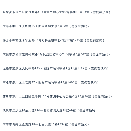
内蒙古自治区锡林郭勒盟市锡林浩特市光明街与额尔敦路交叉口法穆兰售后服务中心（需提前预约）
哈尔滨市道里区友谊西路600号富力中心T2座写字楼29层03室（需提前预约）
内蒙古自治区兴安盟市乌兰浩特市兴安大街法穆兰售后服务中心（需提前预约）
山西省大同市平城区迎宾街法穆兰售后服务中心（需提前预约）
大连市中山区人民路15号国际金融大厦7层G室（需提前预约）
山西省晋城市城区黄华街法穆兰售后服务中心（需提前预约）
山西省晋中市榆次区顺城街法穆兰售后服务中心（需提前预约）
佛山市禅城区季华五路57号万科金融中心C座12层1205室（需提前预约）
山西省临汾市尧都区解放路法穆兰售后服务中心（需提前预约）
东莞市东城街道鸿福东路1号民盈国贸中心T1写字楼9层907室（需提前预约）
山西省吕梁市离石区永宁中路与建设街交叉口法穆兰售后服务中心（需提前预约）
山西省朔州市朔城区怡西路与鄯阳西街交汇处法穆兰售后服务中心（需提前预约）
无锡市梁溪区人民中路139号恒隆广场写字楼1座11层1104室（需提前预约）
山西省忻州市忻府区和平东街与七一南路交叉口法穆兰售后服务中心（需提前预约）
山西省阳泉市郊区平阳东街与新城大道交叉口法穆兰售后服务中心（需提前预约）
南通市崇川区工农路57号圆融广场写字楼16层1603室（需提前预约）
山西省运城市盐湖区河东街法穆兰售后服务中心（需提前预约）
山西省长治市潞州区英雄中路法穆兰售后服务中心（需提前预约）
苏州市苏州工业园区星港街199号苏州中心办公楼C座22层08室（需提前预约）
山西省太原市迎泽区迎泽街道解放路15号亨得利名表维修授权店3楼法穆兰售后服务中心（需提前预约）
武汉市江汉区解放大道686号世界贸易大厦38层09室（需提前预约）
天津市和平区赤峰道136号天津国际金融中心26层2603室法穆兰售后服务中心（需提前预约）
安徽省安庆市迎江区人民路法穆兰售后服务中心（需提前预约）
南宁市青秀区金湖路59号地王大厦12楼1224室（需提前预约）
安徽省蚌埠市蚌山区淮河路法穆兰售后服务中心（需提前预约）