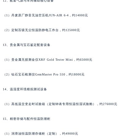
12、配套气源与车间辅助核心设备
湖南省常德市武陵区人民路法穆兰售后服务中心（需提前预约）
湖南省郴州市北湖区国庆北路法穆兰售后服务中心（需提前预约）
（1）丹麦原厂静音无油空压机JUN-AIR 6-4，约14000元
湖南省衡阳市雁峰区解放路法穆兰售后服务中心（需提前预约）
（2）定制百级无尘恒温防静电工作台，约125000元
湖南省怀化市鹤城区迎丰中路法穆兰售后服务中心（需提前预约）
湖南省娄底市娄星区长青街法穆兰售后服务中心（需提前预约）
13、贵金属与宝石鉴定配套设备
湖南省邵阳市双清区东风路法穆兰售后服务中心（需提前预约）
湖南省湘潭市雨湖区莲城大道法穆兰售后服务中心（需提前预约）
（1）贵金属无损测金仪XRF Gold Tester Mini，约65000元
湖南省益阳市赫山区桃花仑路法穆兰售后服务中心（需提前预约）
（2）钻石宝石检测仪GemMaster Pro 550，约18000元
湖南省永州市冷水滩区永州大道与中兴路交叉口法穆兰售后服务中心（需提前预约）
湖南省岳阳市岳阳楼区东茅岭路法穆兰售后服务中心（需提前预约）
14、温湿度环境模拟测试设备
湖南省张家界市永定区解放路法穆兰售后服务中心（需提前预约）
湖南省长沙市芙蓉区建湘路393号世茂环球金融中心写字楼10层1013室法穆兰售后服务中心（需提前预约）
（1）高低温交变走时试验箱（定制钟表专用恒温恒湿试验舱），约276000元
湖南省株洲市芦淞区建设南路法穆兰售后服务中心（需提前预约）
甘肃省白银市白银区北京路法穆兰售后服务中心（需提前预约）
15、精密存储与配件恒温防潮柜
甘肃省定西市安定区解放路法穆兰售后服务中心（需提前预约）
（1）润滑油恒温防潮存储柜（定制），约49000元
甘肃省敦煌市沙州镇阳关中路法穆兰售后服务中心（需提前预约）