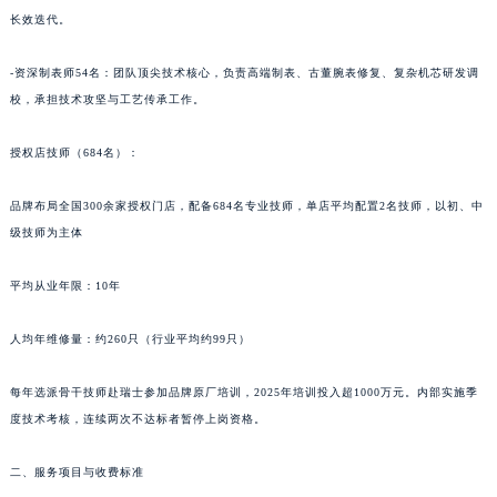
长效迭代。
青海省果洛藏族自治州玛沁县团结路法穆兰售后服务中心（需提前预约）
青海省海北藏族自治州海晏县将军路法穆兰售后服务中心（需提前预约）
-资深制表师54名：团队顶尖技术核心，负责高端制表、古董腕表修复、复杂机芯研发调
青海省海东市乐都区滨河路法穆兰售后服务中心（需提前预约）
校，承担技术攻坚与工艺传承工作。
青海省海南藏族自治州共和县青海湖大街法穆兰售后服务中心（需提前预约）
青海省海西蒙古族藏族自治州德令哈市柴达木路法穆兰售后服务中心（需提前预约）
授权店技师（684名）：
青海省黄南藏族自治州同仁市德合隆路法穆兰售后服务中心（需提前预约）
品牌布局全国300余家授权门店，配备684名专业技师，单店平均配置2名技师，以初、中
青海省西宁市城西区海湖新区西关大道法穆兰售后服务中心（需提前预约）
级技师为主体
青海省玉树藏族自治州结古镇胜利路法穆兰售后服务中心（需提前预约）
陕西省安康市汉滨区金州路法穆兰售后服务中心（需提前预约）
平均从业年限：10年
陕西省宝鸡市渭滨区经二路法穆兰售后服务中心（需提前预约）
陕西省汉中市汉台区北大街法穆兰售后服务中心（需提前预约）
人均年维修量：约260只（行业平均约99只）
陕西省商洛市商州区州城街法穆兰售后服务中心（需提前预约）
每年选派骨干技师赴瑞士参加品牌原厂培训，2025年培训投入超1000万元。内部实施季
陕西省铜川市王益区红旗街法穆兰售后服务中心（需提前预约）
度技术考核，连续两次不达标者暂停上岗资格。
陕西省渭南市临渭区东风大街法穆兰售后服务中心（需提前预约）
陕西省咸阳市秦都区沣西新城统一西路与白马河路交汇处法穆兰售后服务中心（需提前预约）
二、服务项目与收费标准
陕西省延安市宝塔区中心街法穆兰售后服务中心（需提前预约）