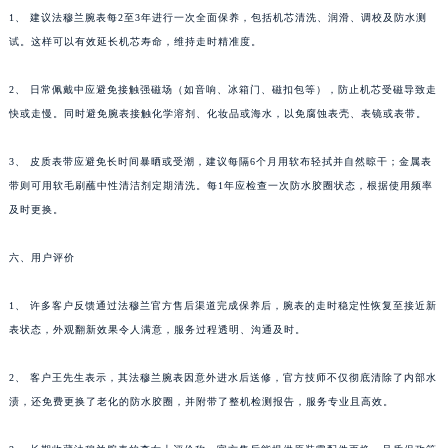
1、 建议法穆兰腕表每2至3年进行一次全面保养，包括机芯清洗、润滑、调校及防水测
新疆维吾尔自治区伊宁市解放西路法穆兰售后服务中心（需提前预约）
试。这样可以有效延长机芯寿命，维持走时精准度。
贵州省安顺市西秀区中华南路法穆兰售后服务中心（需提前预约）
贵州省毕节市七星关区松山路法穆兰售后服务中心（需提前预约）
2、 日常佩戴中应避免接触强磁场（如音响、冰箱门、磁扣包等），防止机芯受磁导致走
贵州省六盘水市钟山区钟山大道法穆兰售后服务中心（需提前预约）
快或走慢。同时避免腕表接触化学溶剂、化妆品或海水，以免腐蚀表壳、表镜或表带。
贵州省黔东南苗族侗族自治州凯里市北京西路法穆兰售后服务中心（需提前预约）
贵州省黔西南布依族苗族自治州兴义市大道与桔香路交汇处法穆兰售后服务中心（需提前预约）
3、 皮质表带应避免长时间暴晒或受潮，建议每隔6个月用软布轻拭并自然晾干；金属表
带则可用软毛刷蘸中性清洁剂定期清洗。每1年应检查一次防水胶圈状态，根据使用频率
贵州省铜仁市碧江区民主路法穆兰售后服务中心（需提前预约）
及时更换。
贵州省遵义市红花岗区共青大道与嵩山路交叉口法穆兰售后服务中心（需提前预约）
四川省阿坝州市马尔康市团结街法穆兰售后服务中心（需提前预约）
六、用户评价
四川省巴中市巴州区江北大道法穆兰售后服务中心（需提前预约）
四川省成都市锦江区人民东路6号SAC东原中心24层2406B室法穆兰售后服务中心（需提前预约）
1、 许多客户反馈通过法穆兰官方售后渠道完成保养后，腕表的走时稳定性恢复至接近新
四川省达州市通川区中心广场、老车坝法穆兰售后服务中心（需提前预约）
表状态，外观翻新效果令人满意，服务过程透明、沟通及时。
四川省德阳市旌阳区长江西路、南街法穆兰售后服务中心（需提前预约）
2、 客户王先生表示，其法穆兰腕表因意外进水后送修，官方技师不仅彻底清除了内部水
四川省甘孜州市康定市情歌广场、箭炉街法穆兰售后服务中心（需提前预约）
渍，还免费更换了老化的防水胶圈，并附带了整机检测报告，服务专业且高效。
四川省广安市广安区建安南路法穆兰售后服务中心（需提前预约）
四川省广元市利州区老城南北街、东大街法穆兰售后服务中心（需提前预约）