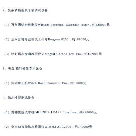
澳门特别行政区风顺堂区南湾大马路法穆兰售后服务中心（需提前预约）
2、复杂功能腕表专项调试设备
澳门特别行政区花地玛堂区关闸广场法穆兰售后服务中心（需提前预约）
澳门特别行政区花王堂区大三巴商圈法穆兰售后服务中心（需提前预约）
（1）万年历综合检测仪Witschi Perpetual Calendar Tester，约238000元
澳门特别行政区嘉模堂区官也街法穆兰售后服务中心（需提前预约）
（2）三问音簧专业调试工作站Bergeon 8200，约186000元
澳门省路氹城市金光大道法穆兰售后服务中心（需提前预约）
澳门特别行政区望德堂区塔石广场法穆兰售后服务中心（需提前预约）
（3）计时码表专项检测仪Vibrograf Chrono Test Pro，约152000元
福建省福州市鼓楼区五四路128-1号恒力城写字楼15层03室法穆兰售后服务中心（需提前预约）
福建省厦门市思明区湖滨东路95号万象城华润大厦B座11层1104室法穆兰售后服务中心（需提前预约）
3、表盘/指针修复专用设备
广东省潮州市潮安区新风路与潮汕路交汇处法穆兰售后服务中心（需提前预约）
广东省广州市天河区天河路230号万菱汇国际中心A塔7层704室法穆兰售后服务中心（需提前预约）
（1）指针矫正机Watch Hand Corrector Pro，约37000元
广东省广州市越秀区环市东路371-375号世界贸易中心大厦南塔15层1507室法穆兰售后服务中心（需提前预约）
4、防水性能测试设备
广东省河源市源城区越王大道法穆兰售后服务中心（需提前预约）
广东省惠州市惠城区江北文昌一路7号华贸大厦1座30层3005室法穆兰售后服务中心（需提前预约）
（1）海神旗舰试水机GREINER LT-121 Poseidon，约220000元
广东省江门市蓬江区广场西路法穆兰售后服务中心（需提前预约）
广东省揭阳市榕城进贤门步行街法穆兰售后服务中心（需提前预约）
（2）全自动智能防水检测仪Witschi ALC2000，约145000元
广东省茂名市电白区水东街道迎宾大道法穆兰售后服务中心（需提前预约）