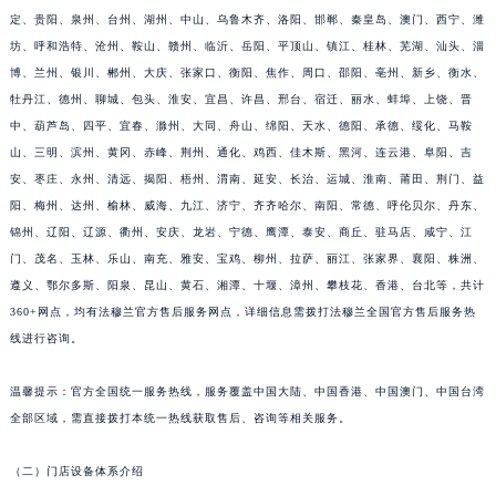
定、贵阳、泉州、台州、湖州、中山、乌鲁木齐、洛阳、邯郸、秦皇岛、澳门、西宁、潍
江西省景德镇市珠山区珠山中路法穆兰售后服务中心（需提前预约）
坊、呼和浩特、沧州、鞍山、赣州、临沂、岳阳、平顶山、镇江、桂林、芜湖、汕头、淄
江西省九江市浔阳区浔阳路法穆兰售后服务中心（需提前预约）
博、兰州、银川、郴州、大庆、张家口、衡阳、焦作、周口、邵阳、亳州、新乡、衡水、
江西省南昌市红谷滩新区红谷中大道998号绿地双子塔（中央广场）A1座办公楼14层1407室法穆兰售后服务中心（需提前预约）
牡丹江、德州、聊城、包头、淮安、宜昌、许昌、邢台、宿迁、丽水、蚌埠、上饶、晋
江西省萍乡市安源区萍安北大道与康庄路交叉口法穆兰售后服务中心（需提前预约）
中、葫芦岛、四平、宜春、滁州、大同、舟山、绵阳、天水、德阳、承德、绥化、马鞍
江西省上饶市信州区滨江西路法穆兰售后服务中心（需提前预约）
山、三明、滨州、黄冈、赤峰、荆州、通化、鸡西、佳木斯、黑河、连云港、阜阳、吉
江西省新余市渝水区北湖西路法穆兰售后服务中心（需提前预约）
安、枣庄、永州、清远、揭阳、梧州、渭南、延安、长治、运城、淮南、莆田、荆门、益
阳、梅州、达州、榆林、威海、九江、济宁、齐齐哈尔、南阳、常德、呼伦贝尔、丹东、
江西省宜春市袁州区中山中路法穆兰售后服务中心（需提前预约）
锦州、辽阳、辽源、衢州、安庆、龙岩、宁德、鹰潭、泰安、商丘、驻马店、咸宁、江
江西省鹰潭市月湖区胜利东路法穆兰售后服务中心（需提前预约）
门、茂名、玉林、乐山、南充、雅安、宝鸡、柳州、拉萨、丽江、张家界、襄阳、株洲、
山东省德州市德城区东风中路法穆兰售后服务中心（需提前预约）
遵义、鄂尔多斯、阳泉、昆山、黄石、湘潭、十堰、漳州、攀枝花、香港、台北等，共计
山东省东营市东营区济南路法穆兰售后服务中心（需提前预约）
360+网点，均有法穆兰官方售后服务网点，详细信息需拨打法穆兰全国官方售后服务热
山东省济南市历下区经十路11111号华润中心写字楼（万象城）15层1508室法穆兰售后服务中心（需提前预约）
线进行咨询。
山东省济宁市任城区太白楼路法穆兰售后服务中心（需提前预约）
温馨提示：官方全国统一服务热线，服务覆盖中国大陆、中国香港、中国澳门、中国台湾
山东省莱芜市文化南路8号银座商城名表维修一楼名表维修法穆兰售后服务中心（需提前预约）
全部区域，需直接拨打本统一热线获取售后、咨询等相关服务。
山东省临沂市兰山区解放路法穆兰售后服务中心（需提前预约）
山东省日照市东港区烟台路法穆兰售后服务中心（需提前预约）
（二）门店设备体系介绍
山东省泰安市泰山区财源街道泰山大街法穆兰售后服务中心（需提前预约）