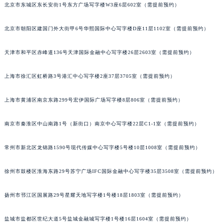
北京市东城区东长安街1号东方广场写字楼W3座6层602室（需提前预约）
苏州市苏州工业园区星港街199号苏州中心办公楼C座22层08室（需提前预约）
武汉市江汉区解放大道686号世界贸易大厦38层09室（需提前预约）
北京市朝阳区建国门外大街甲6号华熙国际中心写字楼D座11层1102室（需提前预约）
南宁市青秀区金湖路59号地王大厦12楼1224室（需提前预约）
合肥市蜀山区潜山路111号万象城华润大厦B座12楼03室（需提前预约）
天津市和平区赤峰道136号天津国际金融中心写字楼26层2603室（需提前预约）
泉州市丰泽区宝洲路729号浦西万达中心写字楼A座7楼709室（需提前预约）
上海市徐汇区虹桥路3号港汇中心写字楼2座37层3705室（需提前预约）
青岛市南区山东路6号华润大厦B座22层04室（需提前预约）
烟台市芝罘区胜利路139号万达金融中心A座907室（需提前预约）
上海市黄浦区南京东路299号宏伊国际广场写字楼8层806室（需提前预约）
长春市朝阳区西安大路727号中银大厦A座(旺进大厦)18层09室（需提前预约）
贵阳市南明区都司高架桥路33号亨特国际金融中心14楼14D（需提前预约）
南京市秦淮区中山南路1号（新街口）南京中心写字楼22层C1-1室（需提前预约）
昆明市盘龙区北京路928号同德昆明广场写字楼10层06室（需提前预约）
常州市新北区龙锦路1590号现代传媒中心写字楼5号楼10层1008室（需提前预约）
石家庄市长安区中山东路39号勒泰中心写字楼B座13层07室（需提前预约）
西安市碑林区南关正街88号华侨城长安国际中心E座6楼10室（需提前预约）
徐州市鼓楼区淮海东路29号苏宁广场IFC国际金融中心写字楼35层3508室（需提前预约）
海口市龙华区金贸东路5号海口华润大厦B座17层1707室（需提前预约）
唐山市路南区新华东道100号万达广场写字楼A座10层1002室（需提前预约）
扬州市邗江区国展路29号星耀天地写字楼1号楼18层1803室（需提前预约）
台州市椒江区东海大道1800号腾达中心东1幢20楼2002室（需提前预约）
内蒙古自治区呼和浩特市玉泉区大学西街70号华润万象城写字楼（鄂尔多斯大厦）23层2326室（需提前预约）
盐城市盐都区世纪大道5号盐城金融城写字楼1号楼16层1604室（需提前预约）