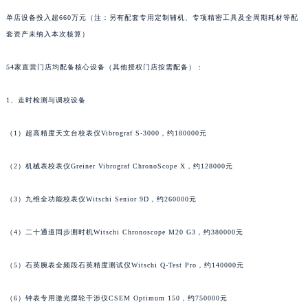
山东省威海市环翠区新威海路89号振华商厦一楼名表维修法穆兰售后服务中心（需提前预约）
单店设备投入超660万元（注：另有配套专用定制辅机、专项精密工具及全周期耗材等配
山东省潍坊市奎文区东风东街法穆兰售后服务中心（需提前预约）
套资产未纳入本次核算）
山东省枣庄市滕州市北辛路与善国路交叉口法穆兰售后服务中心（需提前预约）
54家直营门店均配备核心设备（其他授权门店按需配备）：
山东省淄博市张店区金晶大道法穆兰售后服务中心（需提前预约）
上海市黄浦区南京东路299号宏伊国际广场写字楼8层806室法穆兰售后服务中心（需提前预约）
1、走时检测与调校设备
上海市徐汇区虹桥路3号港汇中心2座37层3705室法穆兰售后服务中心（需提前预约）
浙江省杭州市上城区钱江路1366号华润大厦A座5层503-5室法穆兰售后服务中心（需提前预约）
（1）超高精度天文台校表仪Vibrograf S-3000，约180000元
浙江省湖州市吴兴区劳动路法穆兰售后服务中心（需提前预约）
（2）机械表校表仪Greiner Vibrograf ChronoScope X，约128000元
浙江省嘉兴市南湖区广益路705号嘉兴世界贸易中心A座13层1304室法穆兰售后服务中心（需提前预约）
浙江省金华市金东区东市南街777号金华万达广场4号楼22楼2209室法穆兰售后服务中心（需提前预约）
（3）九维全功能校表仪Witschi Senior 9D，约260000元
浙江省丽水市莲都区解放街法穆兰售后服务中心（需提前预约）
浙江省宁波市江北区大闸南路500号来福士广场办公楼20层2009室法穆兰售后服务中心（需提前预约）
（4）二十通道同步测时机Witschi Chronoscope M20 G3，约380000元
浙江省衢州市柯城区上街法穆兰售后服务中心（需提前预约）
浙江省绍兴市越城区胜利东路379号世茂天际中心写字楼8层805室法穆兰售后服务中心（需提前预约）
（5）石英腕表全频段石英精度测试仪Witschi Q-Test Pro，约140000元
浙江省舟山市定海区解放东路法穆兰售后服务中心（需提前预约）
（6）钟表专用激光摆轮干涉仪CSEM Optimum 150，约750000元
澳门特别行政区大堂区议事亭前地（新马路）法穆兰售后服务中心（需提前预约）