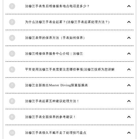
2
法穆兰手表售后维修服务地点电话是多少？
3
为什么法穆兰手表会起雾？(法穆兰手表起雾处理方法？)
4
法穆兰表带的保养方法（手表如何保养）
5
法穆兰维修保养服务中心介绍 | 法穆兰
6
平常使用法穆兰手表需要注意哪些事项|法穆兰技师为您讲解
7
法穆兰全新推出Master Diving限量版腕表
8
法穆兰手表起雾五种建议处理方法！
9
法穆兰手表全面保养的参考建议！
10
法穆兰手表很久不戴不走了处理技巧盘点