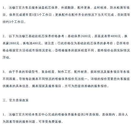
陕西省榆林市榆阳区长兴路法穆兰售后服务中心（需提前预约）
1、 法穆兰官方售后服务涵盖机芯保养、外观翻新、配件更换、走时校准、防水检测等项
新疆维吾尔自治区阿克苏市东大街法穆兰售后服务中心（需提前预约）
目。保养完成通常需3至5个工作日；更换配件在配件齐全的情况下当天可完成，否则需等
待约3个工作日。
新疆维吾尔自治区阿拉尔市胜利大道法穆兰售后服务中心（需提前预约）
新疆维吾尔自治区阿拉山口市友好路法穆兰售后服务中心（需提前预约）
2、 以下为法穆兰基础款机芯保养价格参考：基础保养2680元，原装皮表带4890元，换
新疆维吾尔自治区阿勒泰市解放路法穆兰售后服务中心（需提前预约）
表蒙2880元，换电池480元。请注意：①此价格仅为基础款机芯保养的参考价；②所有价
新疆维吾尔自治区阿图什市光明路法穆兰售后服务中心（需提前预约）
格会根据官方活动或市场情况变化；③维修服务的损坏程度不同，最终报价会因实际情况
新疆维吾尔自治区白杨市军垦路法穆兰售后服务中心（需提前预约）
浮动。
新疆维吾尔自治区北屯市团结路法穆兰售后服务中心（需提前预约）
3、 由于手表的等级型号、复杂程度、制作工艺、配件材质、损坏情况及服务项目等各项
新疆维吾尔自治区博乐市博乐市北京路法穆兰售后服务中心（需提前预约）
不同因素，导致每款腕表不同情况的维修保养报价无法统一。详细的报价需要您向客服提
新疆维吾尔自治区昌吉市延安北路法穆兰售后服务中心（需提前预约）
供腕表的具体信息、腕表现状及服务项目，方可为您提供准确的服务报价。
新疆维吾尔自治区阜康市博峰路法穆兰售后服务中心（需提前预约）
新疆维吾尔自治区哈密市伊州区建国北路法穆兰售后服务中心（需提前预约）
三、官方质保政策
新疆维吾尔自治区和田市和田市北京西路法穆兰售后服务中心（需提前预约）
新疆维吾尔自治区胡杨河市胡杨河市胡杨路法穆兰售后服务中心（需提前预约）
1、 法穆兰官方对经本售后中心完成的维修保养服务提供2年质保期。质保期内，因非人
为因素导致的服务问题，可享受免费返修。
新疆维吾尔自治区霍尔果斯市亚欧北路法穆兰售后服务中心（需提前预约）
新疆维吾尔自治区喀什市解放北路法穆兰售后服务中心（需提前预约）