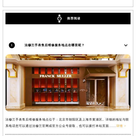
陕西省西安市碑林区南关正街88号华侨城长安国际中心E座6楼10室法穆兰售后服务中心（需提前预约）
海南省海口市龙华区金贸东路5号海口华润大厦B座17层1707室法穆兰售后服务中心（需提前预约）
推荐阅读
河北省唐山市路南区新华东道100号万达广场写字楼A座10层1002室法穆兰售后服务中心（需提前预约）
台州市椒江区东海大道1800号腾达中心东1幢20楼2002室法穆兰售后服务中心（需提前预约）
呼和浩特市玉泉区大学西街70号华润万象城写字楼（鄂尔多斯大厦）23层2326室法穆兰售后服务中心（需提前预约）
1
法穆兰手表售后维修服务地点在哪里呢？
兰州市七里河区西津西路16号兰州中心写字楼21层2102室法穆兰售后服务中心（需提前预约）
重庆市解放碑渝中区民权路28号英利国际金融中心写字楼20层01室法穆兰售后服务中心（需提前预约）
节假日正常营业！
法穆兰手表售后维修服务地点位于：北京市朝阳区及上海市黄浦区。详细的地址与联
系电话您可以通过法穆兰官网或官方公众号获取，也可以拨打本站页面......
详情 >