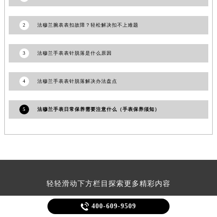
2
法穆兰腕表表扣故障？轻松解决扣不上难题
3
法穆兰手表表针脱落是什么原因
4
法穆兰手表表针脱落解决办法盘点
5
法穆兰手表日常保养需要注意什么（手表保养须知）
轻轻滑动下方栏目探索更多精彩内容

400-609-9509