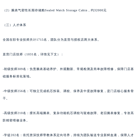
甘肃省合作市人民街法穆兰售后服务中心（需提前预约）
（2）腕表气密性长期存储舱Sealed Watch Storage Cabin，约32000元
甘肃省嘉峪关市雄关区新华中路法穆兰售后服务中心（需提前预约）
甘肃省金昌市金川区北京路法穆兰售后服务中心（需提前预约）
（三）人才体系
甘肃省酒泉市肃州区西大街法穆兰售后服务中心（需提前预约）
全国在职专业技师共计1715名，团队分为直营与授权店两大体系。
甘肃省临夏市城南街道团结路法穆兰售后服务中心（需提前预约）
甘肃省陇南市武都区人民路法穆兰售后服务中心（需提前预约）
直营门店技师（1031名，详情见下文）：
甘肃省平凉市崆峒区西大街法穆兰售后服务中心（需提前预约）
甘肃省庆阳市西峰区南大街法穆兰售后服务中心（需提前预约）
-初级技师309名：负责腕表基础养护、外观翻新、常规检测及简单故障维修，保障门店基
甘肃省天水市秦州区民主路法穆兰售后服务中心（需提前预约）
础服务标准化落地。
甘肃省武威市凉州区迎宾路法穆兰售后服务中心（需提前预约）
-中级技师256名：可独立完成机芯拆装、调校、保养及中度故障修复，是门店核心服务骨
甘肃省张掖市甘州区民乐北路法穆兰售后服务中心（需提前预约）
干。
宁夏回族自治区固原市原州区文化街法穆兰售后服务中心（需提前预约）
宁夏回族自治区石嘴山市大武口区贺兰山路法穆兰售后服务中心（需提前预约）
-高级技师210名：擅长高端腕表、复杂功能机芯调校与疑难故障、老旧腕表修复，专攻高
宁夏回族自治区吴忠市利通区开元大道法穆兰售后服务中心（需提前预约）
阶精密维修业务。
宁夏回族自治区银川市兴庆区新华东路97号新百中心C馆一层C1-18号商铺法穆兰售后服务中心（需提前预约）
宁夏回族自治区中卫市沙坡头区鼓楼东街法穆兰售后服务中心（需提前预约）
-学徒202名：依托资深技师带教体系定向培养，持续为团队输送专业新鲜血液，保障人才