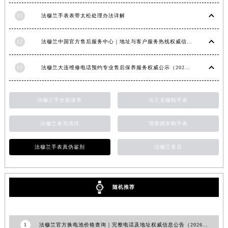
11
法穆兰手表表带太松处理办法详解
12
法穆兰中国官方售后服务中心｜地址与客户服务热线权威信息通知（2026年7月最新）
13
法穆兰大连维修电话预约专业售后保养服务权威公示（2026年7月最新）
法穆兰手全面保养
法兰克穆勒手表
法穆兰表壳清洗
理查德米勒手表
法穆兰手表真伪鉴别
法穆兰售后
随机推荐
1
法穆兰官方换电池价格查询｜完整电话及地址权威信息公告（2026年6月最新）