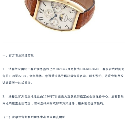
福州市鼓楼区五四路128-1号恒力城写字楼15层03室（需提前预约）
成都市锦江区人民东路6号SAC东原中心写字楼24层2406B室（需提前预约）
重庆市江北区观音桥步行街2号融恒时代广场写字楼9层902室（需提前预约）
长沙市芙蓉区定王台街道建湘路393号世茂环球金融中心写字楼（芙蓉广场）10层13室（需提前预约）
郑州市二七区铭功路10号华润大厦写字楼29层2905室（需提前预约）
太原市迎泽区解放路15号亨得利名表服务中心（品牌授权店）3层整层（需提前预约）
沈阳市沈河区中街路137号亨得利名表服务中心（品牌授权店）1层整层（需提前预约）
一、官方售后渠道信息
沈阳市沈河区中街路83号亨得利名表服务中心（品牌授权店）1层整层（需提前预约）
1、 法穆兰全国统一客户服务热线已由2026年7月更新为400-609-9509。客服在线时间为
乌鲁木齐市天山区红山路26号时代广场（CCMALL）C座17层17-B（需提前预约）
每日8:00至22:00，全年无休。您可通过此号码获得售前咨询、服务预约、进度查询及投
温州市鹿城区锦绣路1067号置信广场10层1015室（需提前预约）
诉建议等一站式服务。
哈尔滨市道里区友谊西路600号富力中心T2座写字楼29层03室（需提前预约）
大连市中山区人民路15号国际金融大厦7层G室（需提前预约）
2、 法穆兰官方售后地址已由2026年7月更换为直属总部指定的全国服务中心。所有售后
佛山市禅城区季华五路57号万科金融中心C座12层1205室（需提前预约）
网点均覆盖全国范围，您可选择到店或邮寄方式送修，服务前需提前预约。
东莞市东城街道鸿福东路1号民盈国贸中心T1写字楼9层907室（需提前预约）
（一）法穆兰官方售后服务中心全国网点地址
无锡市梁溪区人民中路139号恒隆广场写字楼1座11层1104室（需提前预约）
南通市崇川区工农路57号圆融广场写字楼16层1603室（需提前预约）