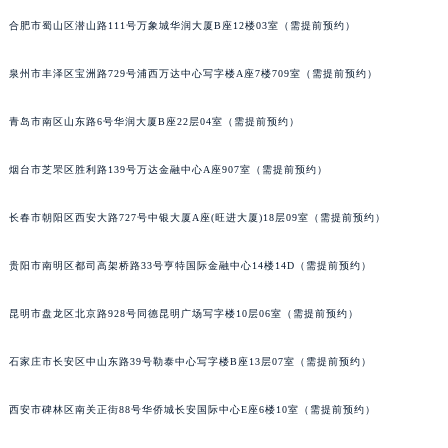
安徽省亳州市谯城区魏武大道法穆兰售后服务中心（需提前预约）
合肥市蜀山区潜山路111号万象城华润大厦B座12楼03室（需提前预约）
安徽省池州市贵池区长江路法穆兰售后服务中心（需提前预约）
泉州市丰泽区宝洲路729号浦西万达中心写字楼A座7楼709室（需提前预约）
安徽省滁州市琅琊区南谯北路法穆兰售后服务中心（需提前预约）
安徽省阜阳市颍州区颍州北路法穆兰售后服务中心（需提前预约）
青岛市南区山东路6号华润大厦B座22层04室（需提前预约）
安徽省淮北市相山区淮海路法穆兰售后服务中心（需提前预约）
安徽省淮南市田家庵区国庆中路法穆兰售后服务中心（需提前预约）
烟台市芝罘区胜利路139号万达金融中心A座907室（需提前预约）
安徽省黄山市屯溪区黄山西路法穆兰售后服务中心（需提前预约）
安徽省六安市金安区解放中路法穆兰售后服务中心（需提前预约）
长春市朝阳区西安大路727号中银大厦A座(旺进大厦)18层09室（需提前预约）
安徽省马鞍山市雨山区湖南西路法穆兰售后服务中心（需提前预约）
贵阳市南明区都司高架桥路33号亨特国际金融中心14楼14D（需提前预约）
安徽省宿州市埇桥区人民中路法穆兰售后服务中心（需提前预约）
安徽省铜陵市铜官区石城大道法穆兰售后服务中心（需提前预约）
昆明市盘龙区北京路928号同德昆明广场写字楼10层06室（需提前预约）
安徽省芜湖市镜湖区中山路步行街法穆兰售后服务中心（需提前预约）
安徽省宣城市宣州区叠嶂西路法穆兰售后服务中心（需提前预约）
石家庄市长安区中山东路39号勒泰中心写字楼B座13层07室（需提前预约）
福建省龙岩市新罗区九一南路法穆兰售后服务中心（需提前预约）
西安市碑林区南关正街88号华侨城长安国际中心E座6楼10室（需提前预约）
福建省南平市建阳区人民西路法穆兰售后服务中心（需提前预约）
福建省宁德市蕉城区天湖东路法穆兰售后服务中心（需提前预约）