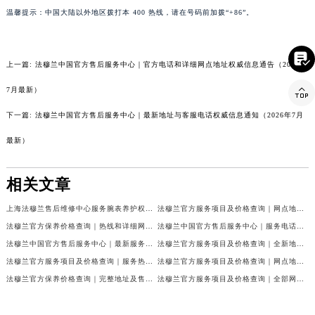
温馨提示：中国大陆以外地区拨打本 400 热线，请在号码前加拨“+86”。
云南省西双版纳傣族自治州景洪市宣慰大道法穆兰售后服务中心（需提前预约）
云南省玉溪市红塔区南北大街法穆兰售后服务中心（需提前预约）
云南省昭通市昭阳区青年路法穆兰售后服务中心（需提前预约）

上一篇:
法穆兰中国官方售后服务中心｜官方电话和详细网点地址权威信息通告（2026年
台湾省台北市万华区中华路法穆兰售后服务中心（需提前预约）

7月最新）
台湾省新北市板桥区文化路法穆兰售后服务中心（需提前预约）
台湾省桃园市中坜区中丰路法穆兰售后服务中心（需提前预约）
下一篇:
法穆兰中国官方售后服务中心｜最新地址与客服电话权威信息通知（2026年7月
台湾省台中市西屯区文华路法穆兰售后服务中心（需提前预约）
最新）
台湾省台南市中西区国华街法穆兰售后服务中心（需提前预约）
台湾省高雄市新兴区五福路法穆兰售后服务中心（需提前预约）
相关文章
台湾省基隆市仁爱区仁三路法穆兰售后服务中心（需提前预约）
上海法穆兰售后维修中心服务腕表养护权威公示（2026年7月最新）
法穆兰官方服务项目及价格查询｜网点地址与24小时客服热线权威信息通告（2026年7月最新）
台湾省新竹市东区中正路法穆兰售后服务中心（需提前预约）
法穆兰官方保养价格查询｜热线和详细网点地址权威信息公告（2026年7月最新）
法穆兰中国官方售后服务中心｜服务电话及全部网点地址权威信息公告（2026年7月最新）
台湾省嘉义市东区文化路法穆兰售后服务中心（需提前预约）
法穆兰中国官方售后服务中心｜最新服务电话及地址权威信息声明（2026年7月最新）
法穆兰官方服务项目及价格查询｜全新地址及24小时服务电话权威信息通告（2026年7月最新）
重庆市江北区观音桥步行街2号融恒时代广场9层902室法穆兰售后服务中心（需提前预约）
法穆兰官方服务项目及价格查询｜服务热线及全部维修地址权威信息通知（2026年7月最新）
法穆兰官方服务项目及价格查询｜网点地址与24小时服务电话权威信息通知（2026年7月最新）
新疆维吾尔自治区乌鲁木齐市天山区红山路26号时代广场（CCMALL）C座17层17-B法穆兰售后服务中心（需提前预约）
法穆兰官方保养价格查询｜完整地址及售后热线权威信息公告（2026年7月最新）
法穆兰官方服务项目及价格查询｜全部网点地址与客服热线权威信息通告（2026年7月最新）
浙江省温州市鹿城区锦绣路1067号置信广场10层1015室法穆兰售后服务中心（需提前预约）
黑龙江省哈尔滨市道里区友谊西路600号富力中心T2座写字楼29层03室室法穆兰售后服务中心（需提前预约）