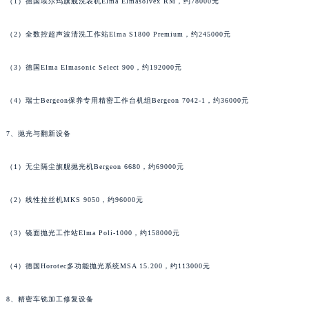
（1）德国埃尔玛旗舰洗表机Elma Elmasolvex RM，约78000元
广西壮族自治区河池市金城江区金城江街道朝阳路法穆兰售后服务中心（需提前预约）
广西壮族自治区贺州市八步区城东街道灵峰南路法穆兰售后服务中心（需提前预约）
（2）全数控超声波清洗工作站Elma S1800 Premium，约245000元
广西壮族自治区来宾市兴宾区桂中大道法穆兰售后服务中心（需提前预约）
（3）德国Elma Elmasonic Select 900，约192000元
广西壮族自治区柳州市城中区中山中路法穆兰售后服务中心（需提前预约）
广西壮族自治区钦州市钦南区金海湾东大街法穆兰售后服务中心（需提前预约）
（4）瑞士Bergeon保养专用精密工作台机组Bergeon 7042-1，约36000元
广西壮族自治区梧州市万秀区龙湖镇高旺路法穆兰售后服务中心（需提前预约）
广西壮族自治区玉林市玉州区金玉路法穆兰售后服务中心（需提前预约）
7、抛光与翻新设备
海南省儋州市儋州市那大镇兰洋北路法穆兰售后服务中心（需提前预约）
（1）无尘隔尘旗舰抛光机Bergeon 6680，约69000元
海南省东方市八所镇解放西路法穆兰售后服务中心（需提前预约）
海南省琼海市嘉积镇东风路法穆兰售后服务中心（需提前预约）
（2）线性拉丝机MKS 9050，约96000元
海南省三沙市西沙区西沙群岛永兴岛北京路法穆兰售后服务中心（需提前预约）
海南省三亚市吉阳区迎宾路法穆兰售后服务中心（需提前预约）
（3）镜面抛光工作站Elma Poli-1000，约158000元
海南省万宁市万城镇解放路法穆兰售后服务中心（需提前预约）
海南省文昌市文城镇教育东路法穆兰售后服务中心（需提前预约）
（4）德国Horotec多功能抛光系统MSA 15.200，约113000元
海南省五指山市通什镇三月三大道法穆兰售后服务中心（需提前预约）
8、精密车铣加工修复设备
香港特别行政区尖沙咀区油尖旺区广东道法穆兰售后服务中心（需提前预约）