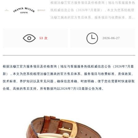
根据法穆兰官方服务项目及价格查询｜地址与客服服务热
徐州市鼓楼区淮海东路29号苏宁广场IFC国际金融中心写字楼35层3508室（需提前预约）
线权威信息公告（2026年7月最新），本文为您系统梳理
扬州市邗江区国展路29号星耀天地写字楼1号楼18层1803室（需提前预约）
法穆兰腕表的官方售后体系、服务项目与收费标准、质保
盐城市盐都区世纪大道5号盐城金融城写字楼1号楼16层1604室（需提前预约）
政策、技术标准、养护知识以及常见问题，确保信息准
泰州市海陵区永定东路399号置地商务中心东塔写字楼（华润万象城）17层1706室（需提前预约）
确…

53 次
2026-06-27
宁波市江北区大闸南路500号来福士广场办公楼20层2009室（需提前预约）
杭州市上城区钱江路1366号华润大厦写字楼A座5层503-5室（需提前预约）
金华市金东区东市南街777号金华万达广场写字楼4号楼22层2209室（需提前预约）
绍兴市越城区胜利东路379号世茂天际中心写字楼8层805室（需提前预约）
根据法穆兰官方服务项目及价格查询｜地址与客服服务热线权威信息公告（2026年7月最
新），本文为您系统梳理法穆兰腕表的官方售后体系、服务项目与收费标准、质保政策、
嘉兴市南湖区广益路705号嘉兴世界贸易中心写字楼A座13层1304室（需提前预约）
技术标准、养护知识以及常见问题，确保信息准确、时效明确，便于您在需要时快速获取
南昌市红谷滩新区红谷中大道998号绿地双子塔（中央广场）A1座办公楼14层07室（需提前预约）
合规、高效的售后支持。所有数据均以2026年7月1日最新公告为准。
济南市历下区经十路11111号华润中心写字楼（万象城）15层1508室（需提前预约）
广州市天河区天河路230号万菱汇国际中心写字楼A塔7层704室（需提前预约）
广州市越秀区环市东路371-375号世界贸易中心大厦南塔写字楼15层07室（需提前预约）
深圳市罗湖区深南东路5001号华润大厦写字楼17层1701室（需提前预约）
惠州市惠城区江北文昌一路7号华贸大厦写字楼1座30层05室（需提前预约）
厦门市思明区湖滨东路95号华润大厦写字楼B座11层1104室（需提前预约）