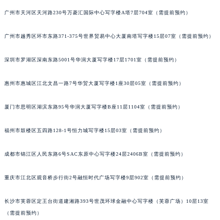
吉林省辽源市龙山区人民大街法穆兰售后服务中心（需提前预约）
广州市天河区天河路230号万菱汇国际中心写字楼A塔7层704室（需提前预约）
吉林省梅河口市新华街道梅河大街法穆兰售后服务中心（需提前预约）
广州市越秀区环市东路371-375号世界贸易中心大厦南塔写字楼15层07室（需提前预约）
吉林省四平市铁东区紫气大路与南九经街交汇处法穆兰售后服务中心（需提前预约）
吉林省松原市宁江区五环大街法穆兰售后服务中心（需提前预约）
深圳市罗湖区深南东路5001号华润大厦写字楼17层1701室（需提前预约）
吉林省通化市东昌区环通乡江南大街法穆兰售后服务中心（需提前预约）
吉林省延边市延吉市解放路法穆兰售后服务中心（需提前预约）
惠州市惠城区江北文昌一路7号华贸大厦写字楼1座30层05室（需提前预约）
辽宁省鞍山市铁东区站前街法穆兰售后服务中心（需提前预约）
辽宁省本溪市平山区胜利路法穆兰售后服务中心（需提前预约）
厦门市思明区湖滨东路95号华润大厦写字楼B座11层1104室（需提前预约）
辽宁省朝阳市双塔区新华路法穆兰售后服务中心（需提前预约）
福州市鼓楼区五四路128-1号恒力城写字楼15层03室（需提前预约）
辽宁省丹东市振兴区七经街法穆兰售后服务中心（需提前预约）
辽宁省抚顺市新抚区东一路法穆兰售后服务中心（需提前预约）
成都市锦江区人民东路6号SAC东原中心写字楼24层2406B室（需提前预约）
辽宁省阜新市海州区解放大街法穆兰售后服务中心（需提前预约）
辽宁省葫芦岛市连山区中央路法穆兰售后服务中心（需提前预约）
重庆市江北区观音桥步行街2号融恒时代广场写字楼9层902室（需提前预约）
辽宁省锦州市古塔区中央大街法穆兰售后服务中心（需提前预约）
长沙市芙蓉区定王台街道建湘路393号世茂环球金融中心写字楼（芙蓉广场）10层13室
辽宁省辽阳市白塔区新运大街法穆兰售后服务中心（需提前预约）
（需提前预约）
辽宁省盘锦市兴隆台区石油大街法穆兰售后服务中心（需提前预约）