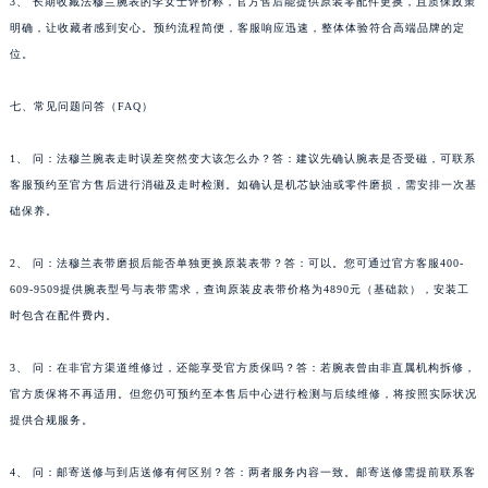
3、 长期收藏法穆兰腕表的李女士评价称，官方售后能提供原装零配件更换，且质保政策
四川省乐山市市中区嘉定中路法穆兰售后服务中心（需提前预约）
明确，让收藏者感到安心。预约流程简便，客服响应迅速，整体体验符合高端品牌的定
四川省凉山州市西昌市大巷口下街法穆兰售后服务中心（需提前预约）
位。
四川省泸州市江阳区治平路法穆兰售后服务中心（需提前预约）
七、常见问题问答（FAQ）
四川省眉山市东坡区三苏路法穆兰售后服务中心（需提前预约）
四川省绵阳市涪城区翠花街法穆兰售后服务中心（需提前预约）
1、 问：法穆兰腕表走时误差突然变大该怎么办？答：建议先确认腕表是否受磁，可联系
四川省南充市高坪区江东大道法穆兰售后服务中心（需提前预约）
客服预约至官方售后进行消磁及走时检测。如确认是机芯缺油或零件磨损，需安排一次基
四川省内江市东兴区汉安大道法穆兰售后服务中心（需提前预约）
础保养。
四川省攀枝花市东区三线大道北段法穆兰售后服务中心（需提前预约）
2、 问：法穆兰表带磨损后能否单独更换原装表带？答：可以。您可通过官方客服400-
四川省遂宁市船山区香林南路法穆兰售后服务中心（需提前预约）
609-9509提供腕表型号与表带需求，查询原装皮表带价格为4890元（基础款），安装工
四川省雅安市雨城区熊猫大道法穆兰售后服务中心（需提前预约）
时包含在配件费内。
四川省宜宾市翠屏区长翠路法穆兰售后服务中心（需提前预约）
四川省资阳市雁江区滨江大道一段与和平南路法穆兰售后服务中心（需提前预约）
3、 问：在非官方渠道维修过，还能享受官方质保吗？答：若腕表曾由非直属机构拆修，
四川省自贡市自流井区华商北路法穆兰售后服务中心（需提前预约）
官方质保将不再适用。但您仍可预约至本售后中心进行检测与后续维修，将按照实际状况
西藏自治区阿里地区噶尔县北京西路法穆兰售后服务中心（需提前预约）
提供合规服务。
西藏自治区昌都市卡若区昌都西路法穆兰售后服务中心（需提前预约）
4、 问：邮寄送修与到店送修有何区别？答：两者服务内容一致。邮寄送修需提前联系客
西藏自治区拉萨市城关区北京中路法穆兰售后服务中心（需提前预约）