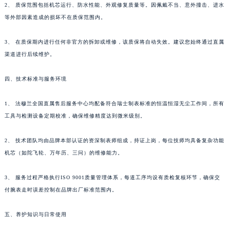
2、 质保范围包括机芯运行、防水性能、外观修复质量等。因佩戴不当、意外撞击、进水
新疆维吾尔自治区可克达拉市幸福路法穆兰售后服务中心（需提前预约）
等外部因素造成的损坏不在质保范围内。
新疆维吾尔自治区克拉玛依市克拉玛依区友谊路法穆兰售后服务中心（需提前预约）
新疆维吾尔自治区库车市库车市文化东路法穆兰售后服务中心（需提前预约）
3、 在质保期内进行任何非官方的拆卸或维修，该质保将自动失效。建议您始终通过直属
新疆维吾尔自治区库尔勒市库尔勒市人民东路法穆兰售后服务中心（需提前预约）
渠道进行后续维护。
新疆维吾尔自治区奎屯市团结西街法穆兰售后服务中心（需提前预约）
四、技术标准与服务环境
新疆维吾尔自治区昆玉市昆泉街法穆兰售后服务中心（需提前预约）
新疆维吾尔自治区沙湾市三道河子镇世纪大道南路法穆兰售后服务中心（需提前预约）
1、 法穆兰全国直属售后服务中心均配备符合瑞士制表标准的恒温恒湿无尘工作间，所有
新疆维吾尔自治区石河子市北二路法穆兰售后服务中心（需提前预约）
工具与检测设备定期校准，确保维修精度达到微米级别。
新疆维吾尔自治区双河市光明路法穆兰售后服务中心（需提前预约）
新疆维吾尔自治区塔城市塔城地区闻琴路法穆兰售后服务中心（需提前预约）
2、 技术团队均由品牌本部认证的资深制表师组成，持证上岗，每位技师均具备复杂功能
机芯（如陀飞轮、万年历、三问）的维修能力。
新疆维吾尔自治区铁门关市兴疆路法穆兰售后服务中心（需提前预约）
新疆维吾尔自治区图木舒克市图木舒克市中兴街法穆兰售后服务中心（需提前预约）
3、 服务过程严格执行ISO 9001质量管理体系，每道工序均设有质检复核环节，确保交
新疆维吾尔自治区吐鲁番市高昌区文化中路文化中路法穆兰售后服务中心（需提前预约）
付腕表走时误差控制在品牌出厂标准范围内。
新疆维吾尔自治区乌苏市乌鲁木齐北路法穆兰售后服务中心（需提前预约）
新疆维吾尔自治区五家渠市长征西街法穆兰售后服务中心（需提前预约）
五、养护知识与日常使用
新疆维吾尔自治区新星市东风路法穆兰售后服务中心（需提前预约）