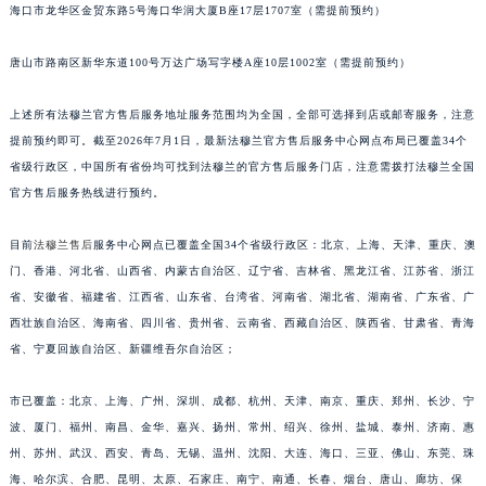
海口市龙华区金贸东路5号海口华润大厦B座17层1707室（需提前预约）
福建省莆田市城厢区霞林街道荔华东大道法穆兰售后服务中心（需提前预约）
福建省三明市三元区东乾二路法穆兰售后服务中心（需提前预约）
唐山市路南区新华东道100号万达广场写字楼A座10层1002室（需提前预约）
福建省漳州市龙文区步港路法穆兰售后服务中心（需提前预约）
江苏省常州市新北区龙锦路1590号现代传媒中心5号楼10层1008室法穆兰售后服务中心（需提前预约）
上述所有法穆兰官方售后服务地址服务范围均为全国，全部可选择到店或邮寄服务，注意
提前预约即可。截至2026年7月1日，最新法穆兰官方售后服务中心网点布局已覆盖34个
江苏省淮安市清江浦区淮海北路法穆兰售后服务中心（需提前预约）
省级行政区，中国所有省份均可找到法穆兰的官方售后服务门店，注意需拨打法穆兰全国
江苏省连云港市海州区通灌北路法穆兰售后服务中心（需提前预约）
官方售后服务热线进行预约。
江苏省南京市秦淮区中山南路1号南京中心22层22-C1-C3室法穆兰售后服务中心（需提前预约）
江苏省宿迁市宿城区西湖路法穆兰售后服务中心（需提前预约）
目前
法穆兰售后
服务中心网点已覆盖全国34个省级行政区：北京、上海、天津、重庆、澳
江苏省泰州市海陵区永定东路399号置地商务中心东塔（华润万象城）17层1706室法穆兰售后服务中心（需提前预约）
门、香港、河北省、山西省、内蒙古自治区、辽宁省、吉林省、黑龙江省、江苏省、浙江
江苏省徐州市鼓楼区淮海东路29号苏宁广场IFC国际金融中心35层3508室法穆兰售后服务中心（需提前预约）
省、安徽省、福建省、江西省、山东省、台湾省、河南省、湖北省、湖南省、广东省、广
西壮族自治区、海南省、四川省、贵州省、云南省、西藏自治区、陕西省、甘肃省、青海
江苏省盐城市盐都区世纪大道5号盐城金融城写字楼1号楼16层1604室法穆兰售后服务中心（需提前预约）
省、宁夏回族自治区、新疆维吾尔自治区；
江苏省扬州市邗江区国展路29号星耀天地写字楼1号楼18层1803室法穆兰售后服务中心（需提前预约）
江苏省镇江市京口区中山东路法穆兰售后服务中心（需提前预约）
市已覆盖：北京、上海、广州、深圳、成都、杭州、天津、南京、重庆、郑州、长沙、宁
江西省抚州市临川区赣东大道法穆兰售后服务中心（需提前预约）
波、厦门、福州、南昌、金华、嘉兴、扬州、常州、绍兴、徐州、盐城、泰州、济南、惠
江西省赣州市章贡区文清路法穆兰售后服务中心（需提前预约）
州、苏州、武汉、西安、青岛、无锡、温州、沈阳、大连、海口、三亚、佛山、东莞、珠
江西省吉安市吉州区井冈山大道法穆兰售后服务中心（需提前预约）
海、哈尔滨、合肥、昆明、太原、石家庄、南宁、南通、长春、烟台、唐山、廊坊、保