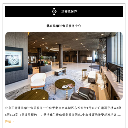
辽宁省大连市中山区人民路15号国际金融大厦7层G室法穆兰售后服务中心（需提前预约）
法穆兰保养
广东省佛山市禅城区季华五路57号万科金融中心C座12层1205室法穆兰售后服务中心（需提前预约）
广东省东莞市东城街道鸿福东路1号民盈国贸中心T1写字楼9层907室法穆兰售后服务中心（需提前预约）
北京法穆兰售后服务中心
江苏省无锡市梁溪区人民中路139号恒隆广场写字楼1座11层1104室法穆兰售后服务中心（需提前预约）
江苏省南通市崇川区工农路57号圆融广场写字楼16层1603室法穆兰售后服务中心（需提前预约）
江苏省苏州市苏州工业园区 星港街199号苏州中心办公楼C座22层08室法穆兰售后服务中心（需提前预约）
湖北省武汉市江汉区解放大道686号世界贸易大厦38层09室法穆兰售后服务中心（需提前预约）
广西省南宁市青秀区金湖路59号地王大厦12楼1224室法穆兰售后服务中心（需提前预约）
安徽省合肥市蜀山区潜山路111号万象城华润大厦B座12楼03室法穆兰售后服务中心（需提前预约）
福建省泉州市丰泽区宝洲路729号浦西万达中心写字楼A座7楼709室法穆兰售后服务中心（需提前预约）
山东省青岛市南区山东路6号华润大厦B座22层04室法穆兰售后服务中心（需提前预约）
山东省烟台市芝罘区胜利路139号万达金融中心A座907室法穆兰售后服务中心（需提前预约）
吉林省长春市朝阳区西安大路727号中银大厦A座(旺进大厦)18层09室法穆兰售后服务中心（需提前预约）
北京王府井法穆兰售后服务中心位于北京市东城区东长安街1号东方广场写字楼W3座
上
贵州省贵阳市南明区都司高架桥路33号亨特国际金融中心14楼14D法穆兰售后服务中心（需提前预约）
6层602室（需提前预约），是法穆兰维修保养服务网点,中心技师均接受标准培训....
（
云南省昆明市盘龙区北京路928号同德昆明广场写字楼10层06室法穆兰售后服务中心（需提前预约）
详情 >
河北省石家庄市长安区中山东路39号勒泰中心写字楼B座13层07室法穆兰售后服务中心（需提前预约）