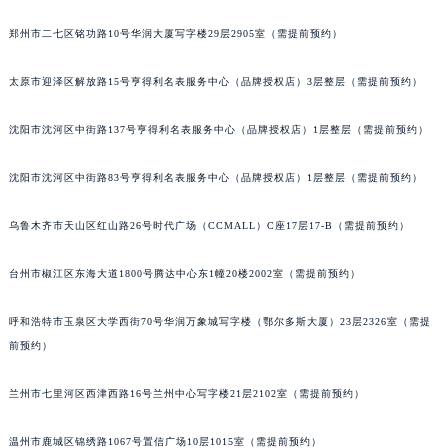
辽宁省铁岭市银州区南马路法穆兰售后服务中心（需提前预约）
郑州市二七区铭功路10号华润大厦写字楼29层2905室（需提前预约）
辽宁省营口市站前区市府路与渤海大街交叉口法穆兰售后服务中心（需提前预约）
辽宁省沈阳市沈河区中街路137号亨得利名表维修授权店1楼法穆兰售后服务中心（需提前预约）
太原市迎泽区解放路15号亨得利名表服务中心（品牌授权店）3层整层（需提前预约）
辽宁省沈阳市沈河区中街路83号亨得利名表维修授权店1楼法穆兰售后服务中心（需提前预约）
沈阳市沈河区中街路137号亨得利名表服务中心（品牌授权店）1层整层（需提前预约）
北京市朝阳区建国门外大街甲6号华熙国际中心D座11层1102室法穆兰售后服务中心（北京总部）（需提前预约）
北京市东城区东长安街1号王府井东方广场W3座6层602室法穆兰售后服务中心（需提前预约）
沈阳市沈河区中街路83号亨得利名表服务中心（品牌授权店）1层整层（需提前预约）
河北省保定市竞秀区朝阳北大街北国先天下法穆兰售后服务中心（需提前预约）
内蒙古自治区阿拉善盟市左旗土尔扈特大街法穆兰售后服务中心（需提前预约）
乌鲁木齐市天山区红山路26号时代广场（CCMALL）C座17层17-B（需提前预约）
内蒙古自治区巴彦淖尔市临河区新华街法穆兰售后服务中心（需提前预约）
内蒙古自治区包头市青山区幸福路甲3号王府井百货名表维修法穆兰售后服务中心（需提前预约）
台州市椒江区东海大道1800号腾达中心东1幢20楼2002室（需提前预约）
内蒙古自治区赤峰市红山区哈达街法穆兰售后服务中心（需提前预约）
呼和浩特市玉泉区大学西街70号华润万象城写字楼（鄂尔多斯大厦）23层2326室（需提
内蒙古自治区鄂尔多斯市东胜区伊金霍洛街法穆兰售后服务中心（需提前预约）
前预约）
内蒙古自治区呼伦贝尔市海拉尔区中央街法穆兰售后服务中心（需提前预约）
内蒙古自治区通辽市科尔沁区明仁大街法穆兰售后服务中心（需提前预约）
兰州市七里河区西津西路16号兰州中心写字楼21层2102室（需提前预约）
内蒙古自治区乌海市海勃湾区人民南路法穆兰售后服务中心（需提前预约）
内蒙古自治区乌兰察布市集宁区恩和大街法穆兰售后服务中心（需提前预约）
温州市鹿城区锦绣路1067号置信广场10层1015室（需提前预约）