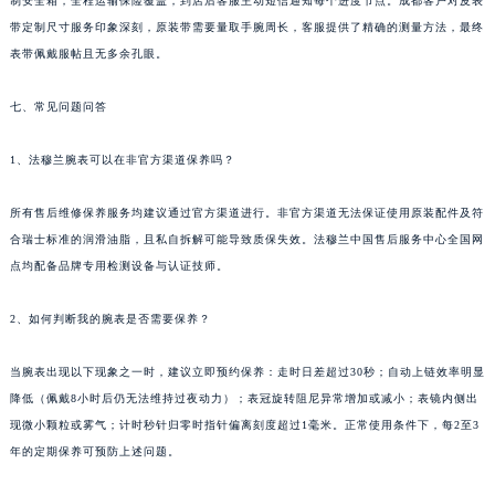
制安全箱，全程运输保险覆盖，到店后客服主动短信通知每个进度节点。成都客户对皮表
河北省石家庄市长安区中山东路39号勒泰中心写字楼B座13层07室法穆兰售后服务中心（需提前预约）
带定制尺寸服务印象深刻，原装带需要量取手腕周长，客服提供了精确的测量方法，最终
陕西省西安市碑林区南关正街88号华侨城长安国际中心E座6楼10室法穆兰售后服务中心（需提前预约）
表带佩戴服帖且无多余孔眼。
海南省海口市龙华区金贸东路5号海口华润大厦B座17层1707室法穆兰售后服务中心（需提前预约）
河北省唐山市路南区新华东道100号万达广场写字楼A座10层1002室法穆兰售后服务中心（需提前预约）
七、常见问题问答
台州市椒江区东海大道1800号腾达中心东1幢20楼2002室法穆兰售后服务中心（需提前预约）
呼和浩特市玉泉区大学西街70号华润万象城写字楼（鄂尔多斯大厦）23层2326室法穆兰售后服务中心（需提前预约）
1、法穆兰腕表可以在非官方渠道保养吗？
兰州市七里河区西津西路16号兰州中心写字楼21层2102室法穆兰售后服务中心（需提前预约）
所有售后维修保养服务均建议通过官方渠道进行。非官方渠道无法保证使用原装配件及符
重庆市解放碑渝中区民权路28号英利国际金融中心写字楼20层01室法穆兰售后服务中心（需提前预约）
合瑞士标准的润滑油脂，且私自拆解可能导致质保失效。法穆兰中国售后服务中心全国网
节假日正常营业！
点均配备品牌专用检测设备与认证技师。
2、如何判断我的腕表是否需要保养？
当腕表出现以下现象之一时，建议立即预约保养：走时日差超过30秒；自动上链效率明显
降低（佩戴8小时后仍无法维持过夜动力）；表冠旋转阻尼异常增加或减小；表镜内侧出
现微小颗粒或雾气；计时秒针归零时指针偏离刻度超过1毫米。正常使用条件下，每2至3
年的定期保养可预防上述问题。