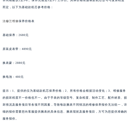
养周期建议2至3年。保养完成需3至5个工作日。具体价格依据表款机芯型号与复杂程度
新疆维吾尔自治区喀什市解放北路法穆兰售后服务中心（需提前预约）
而定，以下为基础款机芯参考价格：
新疆维吾尔自治区可克达拉市幸福路法穆兰售后服务中心（需提前预约）
新疆维吾尔自治区克拉玛依市克拉玛依区友谊路法穆兰售后服务中心（需提前预约）
法穆兰维修
保养价格表
新疆维吾尔自治区库车市库车市文化东路法穆兰售后服务中心（需提前预约）
新疆维吾尔自治区库尔勒市库尔勒市人民东路法穆兰售后服务中心（需提前预约）
基础保养：2680元
新疆维吾尔自治区奎屯市团结西街法穆兰售后服务中心（需提前预约）
原装皮表带：4890元
新疆维吾尔自治区昆玉市昆泉街法穆兰售后服务中心（需提前预约）
新疆维吾尔自治区沙湾市三道河子镇世纪大道南路法穆兰售后服务中心（需提前预约）
换表蒙：2880元
新疆维吾尔自治区石河子市北二路法穆兰售后服务中心（需提前预约）
新疆维吾尔自治区双河市光明路法穆兰售后服务中心（需提前预约）
换电池：480元
新疆维吾尔自治区塔城市塔城地区闻琴路法穆兰售后服务中心（需提前预约）
新疆维吾尔自治区铁门关市兴疆路法穆兰售后服务中心（需提前预约）
提示：1、提供的仅为基础款机芯保养价格；2、所有价格会根据活动变化；3、维修服务
的损坏程度不一价格也不一。由于手表的等级型号、复杂程度、制作工艺、配件材质、损
新疆维吾尔自治区图木舒克市图木舒克市中兴街法穆兰售后服务中心（需提前预约）
坏情况及服务项目等各项不同因素，导致每款腕表不同情况的维修保养报价无法统一，详
新疆维吾尔自治区吐鲁番市高昌区文化中路文化中路法穆兰售后服务中心（需提前预约）
细的报价需要您向客服提供腕表的具体信息、腕表现状及服务项目，方可为您提供准确的
新疆维吾尔自治区乌苏市乌鲁木齐北路法穆兰售后服务中心（需提前预约）
服务报价。
新疆维吾尔自治区五家渠市长征西街法穆兰售后服务中心（需提前预约）