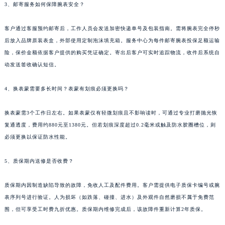
3、邮寄服务如何保障腕表安全？
客户通过客服预约邮寄后，工作人员会发送加密快递单号及包装指南。需将腕表完全停秒
后放入品牌原装表盒，外部使用定制泡沫填充箱。服务中心为每件邮寄腕表投保足额运输
险，保价金额依据客户提供的购买凭证确定。寄出后客户可实时追踪物流，收件后系统自
动发送签收确认短信。
4、换表蒙需要多长时间？表蒙有划痕必须更换吗？
换表蒙需3个工作日左右。如果表蒙仅有轻微划痕且不影响读时，可通过专业打磨抛光恢
复通透度，费用约880元至1380元。但若划痕深度超过0.2毫米或触及防水胶圈槽位，则
必须更换以保证防水性能。
5、质保期内送修是否收费？
质保期内因制造缺陷导致的故障，免收人工及配件费用。客户需提供电子质保卡编号或腕
表序列号进行验证。人为损坏（如跌落、碰撞、进水）及外观件自然磨损不属于免费范
围，但可享受工时费九折优惠。质保期内维修完成后，该故障件重新计算2年质保。