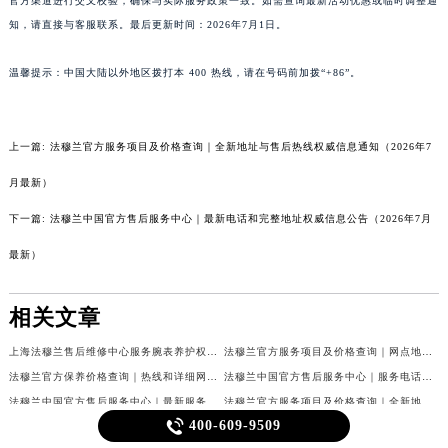
官方渠道进行交叉校验，确保与实际服务政策一致。如需查询最新活动优惠或临时调整通
知，请直接与客服联系。最后更新时间：2026年7月1日。
温馨提示：中国大陆以外地区拨打本 400 热线，请在号码前加拨“+86”。
上一篇:
法穆兰官方服务项目及价格查询｜全新地址与售后热线权威信息通知（2026年7
月最新）
下一篇:
法穆兰中国官方售后服务中心｜最新电话和完整地址权威信息公告（2026年7月
最新）
相关文章
上海法穆兰售后维修中心服务腕表养护权威公示（2026年7月最新）
法穆兰官方服务项目及价格查询｜网点地址与24小时客服热线权威信息通告（2026年7月最新）
法穆兰官方保养价格查询｜热线和详细网点地址权威信息公告（2026年7月最新）
法穆兰中国官方售后服务中心｜服务电话及全部网点地址权威信息公告（2026年7月最新）
法穆兰中国官方售后服务中心｜最新服务电话及地址权威信息声明（2026年7月最新）
法穆兰官方服务项目及价格查询｜全新地址及24小时服务电话权威信息通告（2026年7月最新）

400-609-9509
法穆兰官方服务项目及价格查询｜服务热线及全部维修地址权威信息通知（2026年7月最新）
法穆兰官方服务项目及价格查询｜网点地址与24小时服务电话权威信息通知（2026年7月最新）