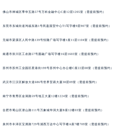
大连市中山区人民路15号国际金融大厦7层G室（需提前预约）
安徽省蚌埠市蚌山区淮河路法穆兰售后服务中心（需提前预约）
安徽省亳州市谯城区魏武大道法穆兰售后服务中心（需提前预约）
佛山市禅城区季华五路57号万科金融中心C座12层1205室（需提前预约）
安徽省池州市贵池区长江路法穆兰售后服务中心（需提前预约）
安徽省滁州市琅琊区南谯北路法穆兰售后服务中心（需提前预约）
东莞市东城街道鸿福东路1号民盈国贸中心T1写字楼9层907室（需提前预约）
安徽省阜阳市颍州区颍州北路法穆兰售后服务中心（需提前预约）
无锡市梁溪区人民中路139号恒隆广场写字楼1座11层1104室（需提前预约）
安徽省淮北市相山区淮海路法穆兰售后服务中心（需提前预约）
安徽省淮南市田家庵区国庆中路法穆兰售后服务中心（需提前预约）
南通市崇川区工农路57号圆融广场写字楼16层1603室（需提前预约）
安徽省黄山市屯溪区黄山西路法穆兰售后服务中心（需提前预约）
安徽省六安市金安区解放中路法穆兰售后服务中心（需提前预约）
苏州市苏州工业园区星港街199号苏州中心办公楼C座22层08室（需提前预约）
安徽省马鞍山市雨山区湖南西路法穆兰售后服务中心（需提前预约）
武汉市江汉区解放大道686号世界贸易大厦38层09室（需提前预约）
安徽省宿州市埇桥区人民中路法穆兰售后服务中心（需提前预约）
安徽省铜陵市铜官区石城大道法穆兰售后服务中心（需提前预约）
南宁市青秀区金湖路59号地王大厦12楼1224室（需提前预约）
安徽省芜湖市镜湖区中山路步行街法穆兰售后服务中心（需提前预约）
安徽省宣城市宣州区叠嶂西路法穆兰售后服务中心（需提前预约）
合肥市蜀山区潜山路111号万象城华润大厦B座12楼03室（需提前预约）
福建省龙岩市新罗区九一南路法穆兰售后服务中心（需提前预约）
福建省南平市建阳区人民西路法穆兰售后服务中心（需提前预约）
泉州市丰泽区宝洲路729号浦西万达中心写字楼A座7楼709室（需提前预约）