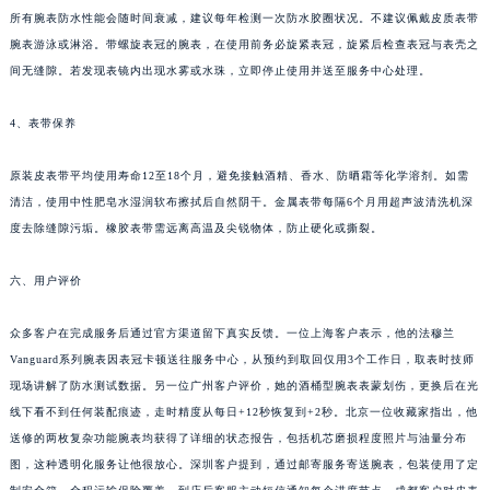
黑龙江省哈尔滨市道里区友谊西路600号富力中心T2座写字楼29层03室室法穆兰售后服务中心（需提前预约）
所有腕表防水性能会随时间衰减，建议每年检测一次防水胶圈状况。不建议佩戴皮质表带
辽宁省大连市中山区人民路15号国际金融大厦7层G室法穆兰售后服务中心（需提前预约）
腕表游泳或淋浴。带螺旋表冠的腕表，在使用前务必旋紧表冠，旋紧后检查表冠与表壳之
广东省佛山市禅城区季华五路57号万科金融中心C座12层1205室法穆兰售后服务中心（需提前预约）
间无缝隙。若发现表镜内出现水雾或水珠，立即停止使用并送至服务中心处理。
广东省东莞市东城街道鸿福东路1号民盈国贸中心T1写字楼9层907室法穆兰售后服务中心（需提前预约）
4、表带保养
江苏省无锡市梁溪区人民中路139号恒隆广场写字楼1座11层1104室法穆兰售后服务中心（需提前预约）
江苏省南通市崇川区工农路57号圆融广场写字楼16层1603室法穆兰售后服务中心（需提前预约）
原装皮表带平均使用寿命12至18个月，避免接触酒精、香水、防晒霜等化学溶剂。如需
江苏省苏州市苏州工业园区 星港街199号苏州中心办公楼C座22层08室法穆兰售后服务中心（需提前预约）
清洁，使用中性肥皂水湿润软布擦拭后自然阴干。金属表带每隔6个月用超声波清洗机深
湖北省武汉市江汉区解放大道686号世界贸易大厦38层09室法穆兰售后服务中心（需提前预约）
度去除缝隙污垢。橡胶表带需远离高温及尖锐物体，防止硬化或撕裂。
广西省南宁市青秀区金湖路59号地王大厦12楼1224室法穆兰售后服务中心（需提前预约）
安徽省合肥市蜀山区潜山路111号万象城华润大厦B座12楼03室法穆兰售后服务中心（需提前预约）
六、用户评价
福建省泉州市丰泽区宝洲路729号浦西万达中心写字楼A座7楼709室法穆兰售后服务中心（需提前预约）
众多客户在完成服务后通过官方渠道留下真实反馈。一位上海客户表示，他的法穆兰
山东省青岛市南区山东路6号华润大厦B座22层04室法穆兰售后服务中心（需提前预约）
Vanguard系列腕表因表冠卡顿送往服务中心，从预约到取回仅用3个工作日，取表时技师
山东省烟台市芝罘区胜利路139号万达金融中心A座907室法穆兰售后服务中心（需提前预约）
现场讲解了防水测试数据。另一位广州客户评价，她的酒桶型腕表表蒙划伤，更换后在光
吉林省长春市朝阳区西安大路727号中银大厦A座(旺进大厦)18层09室法穆兰售后服务中心（需提前预约）
线下看不到任何装配痕迹，走时精度从每日+12秒恢复到+2秒。北京一位收藏家指出，他
贵州省贵阳市南明区都司高架桥路33号亨特国际金融中心14楼14D法穆兰售后服务中心（需提前预约）
送修的两枚复杂功能腕表均获得了详细的状态报告，包括机芯磨损程度照片与油量分布
云南省昆明市盘龙区北京路928号同德昆明广场写字楼10层06室法穆兰售后服务中心（需提前预约）
图，这种透明化服务让他很放心。深圳客户提到，通过邮寄服务寄送腕表，包装使用了定