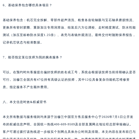
6、基础保养包含哪些具体项目？
基础保养包含：机芯完全拆解、零部件超声清洗、检查各齿轮轴眼与宝石轴承磨损情况、
更换所有密封胶圈、重新加注专用润滑油、组装后六方位调校、走时精度测试、防水性能
测试（加压至标称防水深度1.25倍）、表壳与表镜外观清洁。最终交付时随附保养报告，
记录机芯状态与校准数据。
7、能否指定某位技师为我的腕表服务？
可以。在预约时向客服提出偏好技师的姓名或工号，系统会根据该技师当前排期确认是否
可行。法穆兰全国共有47位持有高级认证的技师，其中12位具备复杂功能机芯维修资
质。指定服务不产生额外费用。
八、本文信息时效&权威背书
本文所有数据与服务细则均来源于法穆兰中国官方售后服务中心于2026年7月1日公开发
布的权威信息声明。全国统一热线400-609-9509及全部直属网点地址经总部审核确认。
客户可通过拨打该热线进一步核实个别网点具体办公时间及排期。本文内容在发布前已与