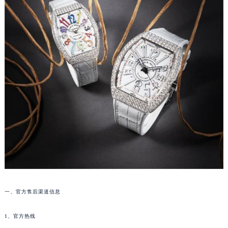
厦门市思明区湖滨东路95号华润大厦写字楼B座11层1104室（需提前预约）
福州市鼓楼区五四路128-1号恒力城写字楼15层03室（需提前预约）
成都市锦江区人民东路6号SAC东原中心写字楼24层2406B室（需提前预约）
重庆市江北区观音桥步行街2号融恒时代广场写字楼9层902室（需提前预约）
长沙市芙蓉区定王台街道建湘路393号世茂环球金融中心写字楼（芙蓉广场）10层13室（需提前预约）
郑州市二七区铭功路10号华润大厦写字楼29层2905室（需提前预约）
太原市迎泽区解放路15号亨得利名表服务中心（品牌授权店）3层整层（需提前预约）
沈阳市沈河区中街路137号亨得利名表服务中心（品牌授权店）1层整层（需提前预约）
沈阳市沈河区中街路83号亨得利名表服务中心（品牌授权店）1层整层（需提前预约）
乌鲁木齐市天山区红山路26号时代广场（CCMALL）C座17层17-B（需提前预约）
温州市鹿城区锦绣路1067号置信广场10层1015室（需提前预约）
哈尔滨市道里区友谊西路600号富力中心T2座写字楼29层03室（需提前预约）
大连市中山区人民路15号国际金融大厦7层G室（需提前预约）
佛山市禅城区季华五路57号万科金融中心C座12层1205室（需提前预约）
一、官方售后渠道信息
东莞市东城街道鸿福东路1号民盈国贸中心T1写字楼9层907室（需提前预约）
无锡市梁溪区人民中路139号恒隆广场写字楼1座11层1104室（需提前预约）
1、官方热线