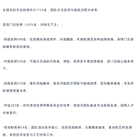
（三）人才体系
宁夏回族自治区中卫市沙坡头区鼓楼东街法穆兰售后服务中心（需提前预约）
青海省果洛藏族自治州玛沁县团结路法穆兰售后服务中心（需提前预约）
全国在职专业技师共计1715名，团队分为直营与授权店两大体系。
青海省海北藏族自治州海晏县将军路法穆兰售后服务中心（需提前预约）
直营门店技师（1031名，详情见下文）：
青海省海东市乐都区滨河路法穆兰售后服务中心（需提前预约）
青海省海南藏族自治州共和县青海湖大街法穆兰售后服务中心（需提前预约）
-初级技师309名：负责腕表基础养护、外观翻新、常规检测及简单故障维修，保障门店基
青海省海西蒙古族藏族自治州德令哈市柴达木路法穆兰售后服务中心（需提前预约）
础服务标准化落地。
青海省黄南藏族自治州同仁市德合隆路法穆兰售后服务中心（需提前预约）
青海省西宁市城西区海湖新区西关大道法穆兰售后服务中心（需提前预约）
-中级技师256名：可独立完成机芯拆装、调校、保养及中度故障修复，是门店核心服务骨
干。
青海省玉树藏族自治州结古镇胜利路法穆兰售后服务中心（需提前预约）
陕西省安康市汉滨区金州路法穆兰售后服务中心（需提前预约）
-高级技师210名：擅长高端腕表、复杂功能机芯调校与疑难故障、老旧腕表修复，专攻高
陕西省宝鸡市渭滨区经二路法穆兰售后服务中心（需提前预约）
阶精密维修业务。
陕西省汉中市汉台区北大街法穆兰售后服务中心（需提前预约）
陕西省商洛市商州区州城街法穆兰售后服务中心（需提前预约）
-学徒202名：依托资深技师带教体系定向培养，持续为团队输送专业新鲜血液，保障人才
陕西省铜川市王益区红旗街法穆兰售后服务中心（需提前预约）
长效迭代。
陕西省渭南市临渭区东风大街法穆兰售后服务中心（需提前预约）
-资深制表师54名：团队顶尖技术核心，负责高端制表、古董腕表修复、复杂机芯研发调
陕西省咸阳市秦都区沣西新城统一西路与白马河路交汇处法穆兰售后服务中心（需提前预约）