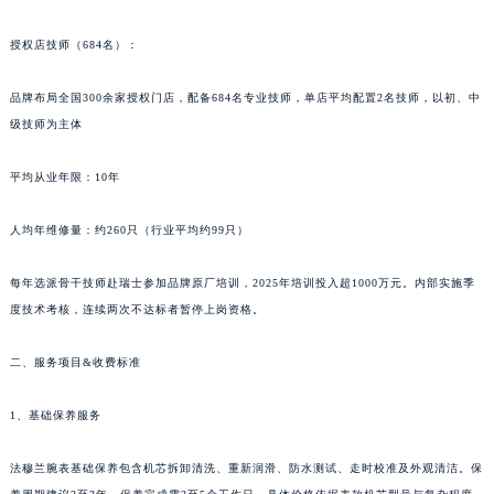
校，承担技术攻坚与工艺传承工作。
陕西省延安市宝塔区中心街法穆兰售后服务中心（需提前预约）
陕西省榆林市榆阳区长兴路法穆兰售后服务中心（需提前预约）
授权店技师（684名）：
新疆维吾尔自治区阿克苏市东大街法穆兰售后服务中心（需提前预约）
新疆维吾尔自治区阿拉尔市胜利大道法穆兰售后服务中心（需提前预约）
品牌布局全国300余家授权门店，配备684名专业技师，单店平均配置2名技师，以初、中
级技师为主体
新疆维吾尔自治区阿拉山口市友好路法穆兰售后服务中心（需提前预约）
新疆维吾尔自治区阿勒泰市解放路法穆兰售后服务中心（需提前预约）
平均从业年限：10年
新疆维吾尔自治区阿图什市光明路法穆兰售后服务中心（需提前预约）
新疆维吾尔自治区白杨市军垦路法穆兰售后服务中心（需提前预约）
人均年维修量：约260只（行业平均约99只）
新疆维吾尔自治区北屯市团结路法穆兰售后服务中心（需提前预约）
新疆维吾尔自治区博乐市博乐市北京路法穆兰售后服务中心（需提前预约）
每年选派骨干技师赴瑞士参加品牌原厂培训，2025年培训投入超1000万元。内部实施季
度技术考核，连续两次不达标者暂停上岗资格。
新疆维吾尔自治区昌吉市延安北路法穆兰售后服务中心（需提前预约）
新疆维吾尔自治区阜康市博峰路法穆兰售后服务中心（需提前预约）
二、服务项目&收费标准
新疆维吾尔自治区哈密市伊州区建国北路法穆兰售后服务中心（需提前预约）
新疆维吾尔自治区和田市和田市北京西路法穆兰售后服务中心（需提前预约）
1、基础保养服务
新疆维吾尔自治区胡杨河市胡杨河市胡杨路法穆兰售后服务中心（需提前预约）
新疆维吾尔自治区霍尔果斯市亚欧北路法穆兰售后服务中心（需提前预约）
法穆兰腕表基础保养包含机芯拆卸清洗、重新润滑、防水测试、走时校准及外观清洁。保