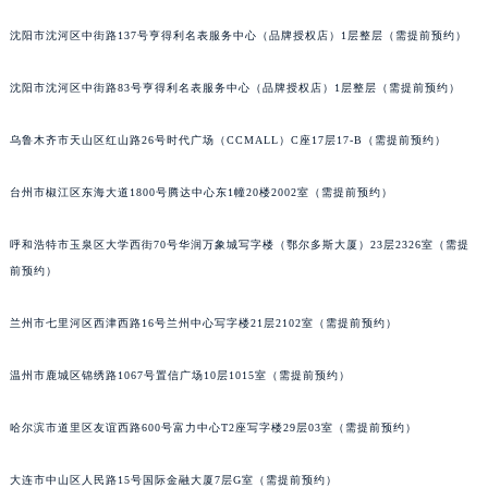
太原市迎泽区解放路15号亨得利名表服务中心（品牌授权店）3层整层（需提前预约）
内蒙古自治区乌兰察布市集宁区恩和大街法穆兰售后服务中心（需提前预约）
内蒙古自治区锡林郭勒盟市锡林浩特市光明街与额尔敦路交叉口法穆兰售后服务中心（需提前预约）
沈阳市沈河区中街路137号亨得利名表服务中心（品牌授权店）1层整层（需提前预约）
内蒙古自治区兴安盟市乌兰浩特市兴安大街法穆兰售后服务中心（需提前预约）
沈阳市沈河区中街路83号亨得利名表服务中心（品牌授权店）1层整层（需提前预约）
山西省大同市平城区迎宾街法穆兰售后服务中心（需提前预约）
山西省晋城市城区黄华街法穆兰售后服务中心（需提前预约）
乌鲁木齐市天山区红山路26号时代广场（CCMALL）C座17层17-B（需提前预约）
山西省晋中市榆次区顺城街法穆兰售后服务中心（需提前预约）
山西省临汾市尧都区解放路法穆兰售后服务中心（需提前预约）
台州市椒江区东海大道1800号腾达中心东1幢20楼2002室（需提前预约）
山西省吕梁市离石区永宁中路与建设街交叉口法穆兰售后服务中心（需提前预约）
呼和浩特市玉泉区大学西街70号华润万象城写字楼（鄂尔多斯大厦）23层2326室（需提
山西省朔州市朔城区怡西路与鄯阳西街交汇处法穆兰售后服务中心（需提前预约）
前预约）
山西省忻州市忻府区和平东街与七一南路交叉口法穆兰售后服务中心（需提前预约）
山西省阳泉市郊区平阳东街与新城大道交叉口法穆兰售后服务中心（需提前预约）
兰州市七里河区西津西路16号兰州中心写字楼21层2102室（需提前预约）
山西省运城市盐湖区河东街法穆兰售后服务中心（需提前预约）
山西省长治市潞州区英雄中路法穆兰售后服务中心（需提前预约）
温州市鹿城区锦绣路1067号置信广场10层1015室（需提前预约）
山西省太原市迎泽区迎泽街道解放路15号亨得利名表维修授权店3楼法穆兰售后服务中心（需提前预约）
哈尔滨市道里区友谊西路600号富力中心T2座写字楼29层03室（需提前预约）
天津市和平区赤峰道136号天津国际金融中心26层2603室法穆兰售后服务中心（需提前预约）
安徽省安庆市迎江区人民路法穆兰售后服务中心（需提前预约）