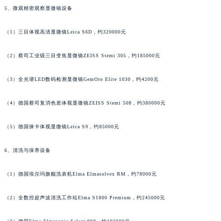
广西壮族自治区桂林市秀峰区红岭路法穆兰售后服务中心（需提前预约）
5、微观精密观察显微镜设备
广西壮族自治区河池市金城江区金城江街道朝阳路法穆兰售后服务中心（需提前预约）
广西壮族自治区贺州市八步区城东街道灵峰南路法穆兰售后服务中心（需提前预约）
（1）三目体视高清显微镜Leica S6D，约320000元
广西壮族自治区来宾市兴宾区桂中大道法穆兰售后服务中心（需提前预约）
（2）蔡司工业级三目变焦显微镜ZEISS Stemi 305，约185000元
广西壮族自治区柳州市城中区中山中路法穆兰售后服务中心（需提前预约）
广西壮族自治区钦州市钦南区金海湾东大街法穆兰售后服务中心（需提前预约）
（3）全光谱LED数码检测显微镜GemOro Elite 1030，约4200元
广西壮族自治区梧州市万秀区龙湖镇高旺路法穆兰售后服务中心（需提前预约）
广西壮族自治区玉林市玉州区金玉路法穆兰售后服务中心（需提前预约）
（4）德国蔡司复消色差体视显微镜ZEISS Stemi 508，约380000元
海南省儋州市儋州市那大镇兰洋北路法穆兰售后服务中心（需提前预约）
海南省东方市八所镇解放西路法穆兰售后服务中心（需提前预约）
（5）德国徕卡体视显微镜Leica S9，约85000元
海南省琼海市嘉积镇东风路法穆兰售后服务中心（需提前预约）
6、清洗与保养设备
海南省三沙市西沙区西沙群岛永兴岛北京路法穆兰售后服务中心（需提前预约）
海南省三亚市吉阳区迎宾路法穆兰售后服务中心（需提前预约）
（1）德国埃尔玛旗舰洗表机Elma Elmasolvex RM，约78000元
海南省万宁市万城镇解放路法穆兰售后服务中心（需提前预约）
海南省文昌市文城镇教育东路法穆兰售后服务中心（需提前预约）
（2）全数控超声波清洗工作站Elma S1800 Premium，约245000元
海南省五指山市通什镇三月三大道法穆兰售后服务中心（需提前预约）