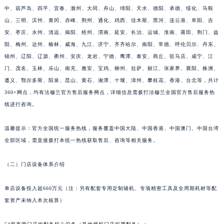
牡丹江、德州、聊城、包头、淮安、宜昌、许昌、邢台、宿迁、丽水、蚌埠、上饶、晋
山东省泰安市泰山区财源街道泰山大街法穆兰售后服务中心（需提前预约）
中、葫芦岛、四平、宜春、滁州、大同、舟山、绵阳、天水、德阳、承德、绥化、马鞍
山东省威海市环翠区新威海路89号振华商厦一楼名表维修法穆兰售后服务中心（需提前预约）
山、三明、滨州、黄冈、赤峰、荆州、通化、鸡西、佳木斯、黑河、连云港、阜阳、吉
山东省潍坊市奎文区东风东街法穆兰售后服务中心（需提前预约）
安、枣庄、永州、清远、揭阳、梧州、渭南、延安、长治、运城、淮南、莆田、荆门、益
山东省枣庄市滕州市北辛路与善国路交叉口法穆兰售后服务中心（需提前预约）
阳、梅州、达州、榆林、威海、九江、济宁、齐齐哈尔、南阳、常德、呼伦贝尔、丹东、
锦州、辽阳、辽源、衢州、安庆、龙岩、宁德、鹰潭、泰安、商丘、驻马店、咸宁、江
山东省淄博市张店区金晶大道法穆兰售后服务中心（需提前预约）
门、茂名、玉林、乐山、南充、雅安、宝鸡、柳州、拉萨、丽江、张家界、襄阳、株洲、
上海市黄浦区南京东路299号宏伊国际广场写字楼8层806室法穆兰售后服务中心（需提前预约）
遵义、鄂尔多斯、阳泉、昆山、黄石、湘潭、十堰、漳州、攀枝花、香港、台北等，共计
上海市徐汇区虹桥路3号港汇中心2座37层3705室法穆兰售后服务中心（需提前预约）
360+网点，均有法穆兰官方售后服务网点，详细信息需拨打法穆兰全国官方售后服务热
浙江省杭州市上城区钱江路1366号华润大厦A座5层503-5室法穆兰售后服务中心（需提前预约）
线进行咨询。
浙江省湖州市吴兴区劳动路法穆兰售后服务中心（需提前预约）
浙江省嘉兴市南湖区广益路705号嘉兴世界贸易中心A座13层1304室法穆兰售后服务中心（需提前预约）
温馨提示：官方全国统一服务热线，服务覆盖中国大陆、中国香港、中国澳门、中国台湾
全部区域，需直接拨打本统一热线获取售后、咨询等相关服务。
浙江省金华市金东区东市南街777号金华万达广场4号楼22楼2209室法穆兰售后服务中心（需提前预约）
浙江省丽水市莲都区解放街法穆兰售后服务中心（需提前预约）
（二）门店设备体系介绍
浙江省宁波市江北区大闸南路500号来福士广场办公楼20层2009室法穆兰售后服务中心（需提前预约）
浙江省衢州市柯城区上街法穆兰售后服务中心（需提前预约）
单店设备投入超660万元（注：另有配套专用定制辅机、专项精密工具及全周期耗材等配
浙江省绍兴市越城区胜利东路379号世茂天际中心写字楼8层805室法穆兰售后服务中心（需提前预约）
套资产未纳入本次核算）
浙江省舟山市定海区解放东路法穆兰售后服务中心（需提前预约）