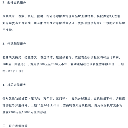
新疆维吾尔自治区新星市东风路法穆兰售后服务中心（需提前预约）
2、配件更换服务
新疆维吾尔自治区伊宁市解放西路法穆兰售后服务中心（需提前预约）
原装表带、表蒙、表冠、按键、指针等零部件均使用品牌直供物料。换配件需3天左右，
贵州省安顺市西秀区中华南路法穆兰售后服务中心（需提前预约）
如有现货当天可完成。所有配件均经过总部质量认证，更换后提供与原厂一致的防水与耐
贵州省毕节市七星关区松山路法穆兰售后服务中心（需提前预约）
用性能。
贵州省六盘水市钟山区钟山大道法穆兰售后服务中心（需提前预约）
贵州省黔东南苗族侗族自治州凯里市北京西路法穆兰售后服务中心（需提前预约）
3、外观翻新服务
贵州省黔西南布依族苗族自治州兴义市大道与桔香路交汇处法穆兰售后服务中心（需提前预约）
贵州省铜仁市碧江区民主路法穆兰售后服务中心（需提前预约）
包括表壳抛光、拉丝修复、表盘清洁、镀层修复等。依据表面损伤程度与材质（精钢、
18K金、陶瓷等），费用从580元至2800元不等。复杂镶钻或珐琅表盘需单独评估，工期
贵州省遵义市红花岗区共青大道与嵩山路交叉口法穆兰售后服务中心（需提前预约）
约5至7个工作日。
四川省阿坝州市马尔康市团结街法穆兰售后服务中心（需提前预约）
四川省巴中市巴州区江北大道法穆兰售后服务中心（需提前预约）
4、机芯大修服务
四川省成都市锦江区人民东路6号SAC东原中心24层2406B室法穆兰售后服务中心（需提前预约）
四川省达州市通川区中心广场、老车坝法穆兰售后服务中心（需提前预约）
针对复杂功能机芯（陀飞轮、万年历、三问等），提供分解重组、更换磨损零件、调校摆
四川省德阳市旌阳区长江西路、南街法穆兰售后服务中心（需提前预约）
轮游丝等深度维修。工期10至20个工作日，需由制表师逐项检测。费用根据机芯复杂程
度在4380元至19800元区间浮动。
四川省甘孜州市康定市情歌广场、箭炉街法穆兰售后服务中心（需提前预约）
四川省广安市广安区建安南路法穆兰售后服务中心（需提前预约）