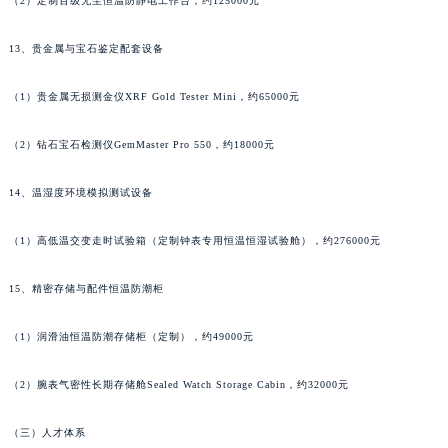
（2）定制百级无尘恒温防静电工作台，约125000元
甘肃省敦煌市沙州镇阳关中路法穆兰售后服务中心（需提前预约）
甘肃省合作市人民街法穆兰售后服务中心（需提前预约）
13、贵金属与宝石鉴定配套设备
甘肃省嘉峪关市雄关区新华中路法穆兰售后服务中心（需提前预约）
甘肃省金昌市金川区北京路法穆兰售后服务中心（需提前预约）
（1）贵金属无损测金仪XRF Gold Tester Mini，约65000元
甘肃省酒泉市肃州区西大街法穆兰售后服务中心（需提前预约）
甘肃省临夏市城南街道团结路法穆兰售后服务中心（需提前预约）
（2）钻石宝石检测仪GemMaster Pro 550，约18000元
甘肃省陇南市武都区人民路法穆兰售后服务中心（需提前预约）
14、温湿度环境模拟测试设备
甘肃省平凉市崆峒区西大街法穆兰售后服务中心（需提前预约）
甘肃省庆阳市西峰区南大街法穆兰售后服务中心（需提前预约）
（1）高低温交变走时试验箱（定制钟表专用恒温恒湿试验舱），约276000元
甘肃省天水市秦州区民主路法穆兰售后服务中心（需提前预约）
甘肃省武威市凉州区迎宾路法穆兰售后服务中心（需提前预约）
15、精密存储与配件恒温防潮柜
甘肃省张掖市甘州区民乐北路法穆兰售后服务中心（需提前预约）
（1）润滑油恒温防潮存储柜（定制），约49000元
宁夏回族自治区固原市原州区文化街法穆兰售后服务中心（需提前预约）
宁夏回族自治区石嘴山市大武口区贺兰山路法穆兰售后服务中心（需提前预约）
（2）腕表气密性长期存储舱Sealed Watch Storage Cabin，约32000元
宁夏回族自治区吴忠市利通区开元大道法穆兰售后服务中心（需提前预约）
宁夏回族自治区银川市兴庆区新华东路97号新百中心C馆一层C1-18号商铺法穆兰售后服务中心（需提前预约）