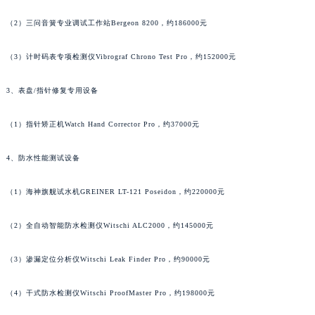
（1）万年历综合检测仪Witschi Perpetual Calendar Tester，约238000元
广东省茂名市电白区水东街道迎宾大道法穆兰售后服务中心（需提前预约）
广东省梅州市梅江区金燕大道法穆兰售后服务中心（需提前预约）
（2）三问音簧专业调试工作站Bergeon 8200，约186000元
广东省清远市清城区湖西路法穆兰售后服务中心（需提前预约）
（3）计时码表专项检测仪Vibrograf Chrono Test Pro，约152000元
广东省汕头市龙湖区长平路法穆兰售后服务中心（需提前预约）
广东省汕尾市城区香洲街道园林社区翠园街法穆兰售后服务中心（需提前预约）
3、表盘/指针修复专用设备
广东省韶关市武江区芙蓉新区与老城中心交汇处法穆兰售后服务中心（需提前预约）
广东省深圳市罗湖区深南东路5001号华润大厦17层1701室法穆兰售后服务中心（需提前预约）
（1）指针矫正机Watch Hand Corrector Pro，约37000元
广东省阳江市江城区东风一路法穆兰售后服务中心（需提前预约）
4、防水性能测试设备
广东省云浮市云城区金山路法穆兰售后服务中心（需提前预约）
广东省湛江市赤坎区观海北路法穆兰售后服务中心（需提前预约）
（1）海神旗舰试水机GREINER LT-121 Poseidon，约220000元
广东省肇庆市端州区信安大道与砚都大道交汇处法穆兰售后服务中心（需提前预约）
广西壮族自治区百色市右江区中山二路法穆兰售后服务中心（需提前预约）
（2）全自动智能防水检测仪Witschi ALC2000，约145000元
广西壮族自治区北海市海城区北京路法穆兰售后服务中心（需提前预约）
广西壮族自治区崇左市江州区石景林街道友谊大道与丽川路交汇处法穆兰售后服务中心（需提前预约）
（3）渗漏定位分析仪Witschi Leak Finder Pro，约90000元
广西壮族自治区防城港市港口区金花茶大道法穆兰售后服务中心（需提前预约）
（4）干式防水检测仪Witschi ProofMaster Pro，约198000元
广西壮族自治区贵港市港北区港城街道布山大道与仙衣路交叉口法穆兰售后服务中心（需提前预约）