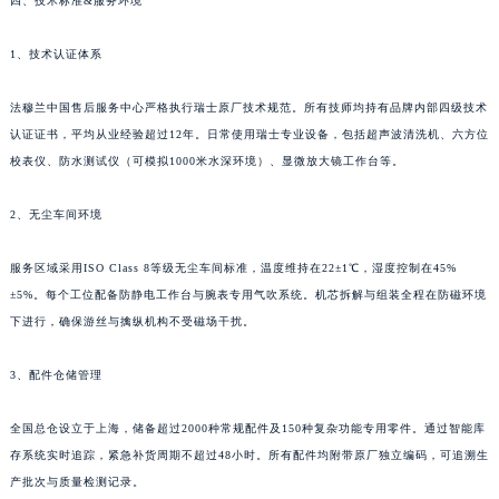
四、技术标准&服务环境
西藏自治区拉萨市城关区北京中路法穆兰售后服务中心（需提前预约）
西藏自治区林芝市巴宜区广东路法穆兰售后服务中心（需提前预约）
1、技术认证体系
西藏自治区那曲市色尼区浙江西路法穆兰售后服务中心（需提前预约）
西藏自治区日喀则市桑珠孜区上海中路法穆兰售后服务中心（需提前预约）
法穆兰中国售后服务中心严格执行瑞士原厂技术规范。所有技师均持有品牌内部四级技术
西藏自治区山南市乃东区湖北大道法穆兰售后服务中心（需提前预约）
认证证书，平均从业经验超过12年。日常使用瑞士专业设备，包括超声波清洗机、六方位
云南省保山市隆阳区正阳路法穆兰售后服务中心（需提前预约）
校表仪、防水测试仪（可模拟1000米水深环境）、显微放大镜工作台等。
云南省楚雄彝族自治州楚雄市鹿城南路法穆兰售后服务中心（需提前预约）
2、无尘车间环境
云南省大理白族自治州大理市建设路法穆兰售后服务中心（需提前预约）
云南省德宏傣族景颇族自治州芒市团结大街法穆兰售后服务中心（需提前预约）
服务区域采用ISO Class 8等级无尘车间标准，温度维持在22±1℃，湿度控制在45%
云南省迪庆藏族自治州香格里拉市长征大道法穆兰售后服务中心（需提前预约）
±5%。每个工位配备防静电工作台与腕表专用气吹系统。机芯拆解与组装全程在防磁环境
云南省红河哈尼族彝族自治州蒙自市天马路法穆兰售后服务中心（需提前预约）
下进行，确保游丝与擒纵机构不受磁场干扰。
云南省丽江市古城区七星街法穆兰售后服务中心（需提前预约）
3、配件仓储管理
云南省临沧市临翔区世纪路法穆兰售后服务中心（需提前预约）
云南省怒江傈僳族自治州泸水市人民路法穆兰售后服务中心（需提前预约）
全国总仓设立于上海，储备超过2000种常规配件及150种复杂功能专用零件。通过智能库
云南省普洱市思茅区振兴大道法穆兰售后服务中心（需提前预约）
存系统实时追踪，紧急补货周期不超过48小时。所有配件均附带原厂独立编码，可追溯生
云南省曲靖市麒麟区学府路法穆兰售后服务中心（需提前预约）