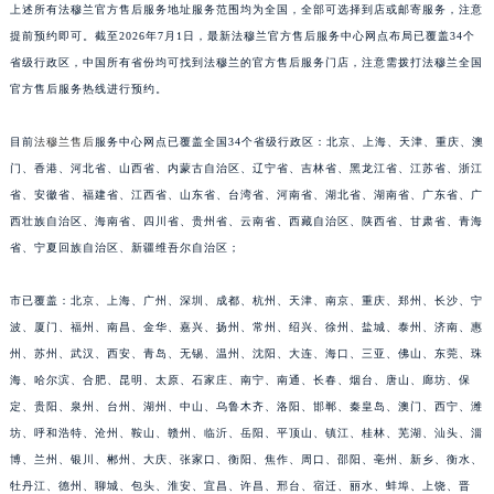
江西省吉安市吉州区井冈山大道法穆兰售后服务中心（需提前预约）
上述所有法穆兰官方售后服务地址服务范围均为全国，全部可选择到店或邮寄服务，注意
江西省景德镇市珠山区珠山中路法穆兰售后服务中心（需提前预约）
提前预约即可。截至2026年7月1日，最新法穆兰官方售后服务中心网点布局已覆盖34个
省级行政区，中国所有省份均可找到法穆兰的官方售后服务门店，注意需拨打法穆兰全国
江西省九江市浔阳区浔阳路法穆兰售后服务中心（需提前预约）
官方售后服务热线进行预约。
江西省南昌市红谷滩新区红谷中大道998号绿地双子塔（中央广场）A1座办公楼14层1407室法穆兰售后服务中心（需提前预约）
江西省萍乡市安源区萍安北大道与康庄路交叉口法穆兰售后服务中心（需提前预约）
目前
法穆兰售后
服务中心网点已覆盖全国34个省级行政区：北京、上海、天津、重庆、澳
江西省上饶市信州区滨江西路法穆兰售后服务中心（需提前预约）
门、香港、河北省、山西省、内蒙古自治区、辽宁省、吉林省、黑龙江省、江苏省、浙江
江西省新余市渝水区北湖西路法穆兰售后服务中心（需提前预约）
省、安徽省、福建省、江西省、山东省、台湾省、河南省、湖北省、湖南省、广东省、广
江西省宜春市袁州区中山中路法穆兰售后服务中心（需提前预约）
西壮族自治区、海南省、四川省、贵州省、云南省、西藏自治区、陕西省、甘肃省、青海
省、宁夏回族自治区、新疆维吾尔自治区；
江西省鹰潭市月湖区胜利东路法穆兰售后服务中心（需提前预约）
山东省德州市德城区东风中路法穆兰售后服务中心（需提前预约）
市已覆盖：北京、上海、广州、深圳、成都、杭州、天津、南京、重庆、郑州、长沙、宁
山东省东营市东营区济南路法穆兰售后服务中心（需提前预约）
波、厦门、福州、南昌、金华、嘉兴、扬州、常州、绍兴、徐州、盐城、泰州、济南、惠
山东省济南市历下区经十路11111号华润中心写字楼（万象城）15层1508室法穆兰售后服务中心（需提前预约）
州、苏州、武汉、西安、青岛、无锡、温州、沈阳、大连、海口、三亚、佛山、东莞、珠
山东省济宁市任城区太白楼路法穆兰售后服务中心（需提前预约）
海、哈尔滨、合肥、昆明、太原、石家庄、南宁、南通、长春、烟台、唐山、廊坊、保
山东省莱芜市文化南路8号银座商城名表维修一楼名表维修法穆兰售后服务中心（需提前预约）
定、贵阳、泉州、台州、湖州、中山、乌鲁木齐、洛阳、邯郸、秦皇岛、澳门、西宁、潍
坊、呼和浩特、沧州、鞍山、赣州、临沂、岳阳、平顶山、镇江、桂林、芜湖、汕头、淄
山东省临沂市兰山区解放路法穆兰售后服务中心（需提前预约）
博、兰州、银川、郴州、大庆、张家口、衡阳、焦作、周口、邵阳、亳州、新乡、衡水、
山东省日照市东港区烟台路法穆兰售后服务中心（需提前预约）