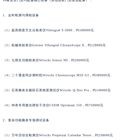
54家直营门店均配备核心设备（其他授权门店按需配备）：
澳门特别行政区大堂区议事亭前地（新马路）法穆兰售后服务中心（需提前预约）
澳门特别行政区风顺堂区南湾大马路法穆兰售后服务中心（需提前预约）
1、走时检测与调校设备
澳门特别行政区花地玛堂区关闸广场法穆兰售后服务中心（需提前预约）
澳门特别行政区花王堂区大三巴商圈法穆兰售后服务中心（需提前预约）
（1）超高精度天文台校表仪Vibrograf S-3000，约180000元
澳门特别行政区嘉模堂区官也街法穆兰售后服务中心（需提前预约）
澳门省路氹城市金光大道法穆兰售后服务中心（需提前预约）
（2）机械表校表仪Greiner Vibrograf ChronoScope X，约128000元
澳门特别行政区望德堂区塔石广场法穆兰售后服务中心（需提前预约）
（3）九维全功能校表仪Witschi Senior 9D，约260000元
福建省福州市鼓楼区五四路128-1号恒力城写字楼15层03室法穆兰售后服务中心（需提前预约）
福建省厦门市思明区湖滨东路95号万象城华润大厦B座11层1104室法穆兰售后服务中心（需提前预约）
（4）二十通道同步测时机Witschi Chronoscope M20 G3，约380000元
广东省潮州市潮安区新风路与潮汕路交汇处法穆兰售后服务中心（需提前预约）
广东省广州市天河区天河路230号万菱汇国际中心A塔7层704室法穆兰售后服务中心（需提前预约）
（5）石英腕表全频段石英精度测试仪Witschi Q-Test Pro，约140000元
广东省广州市越秀区环市东路371-375号世界贸易中心大厦南塔15层1507室法穆兰售后服务中心（需提前预约）
（6）钟表专用激光摆轮干涉仪CSEM Optimum 150，约750000元
广东省河源市源城区越王大道法穆兰售后服务中心（需提前预约）
广东省惠州市惠城区江北文昌一路7号华贸大厦1座30层3005室法穆兰售后服务中心（需提前预约）
2、复杂功能腕表专项调试设备
广东省江门市蓬江区广场西路法穆兰售后服务中心（需提前预约）
广东省揭阳市榕城进贤门步行街法穆兰售后服务中心（需提前预约）