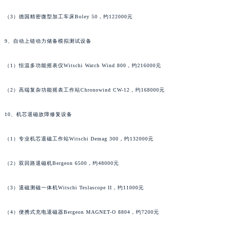
（2）液压精密压盖工作站Bergeon 5500，约19500元
河南省新乡市红旗区人民路法穆兰售后服务中心（需提前预约）
河南省信阳市浉河区东方红大道法穆兰售后服务中心（需提前预约）
（3）德国精密微型加工车床Boley 50，约122000元
河南省许昌市魏都区建安大道与八龙路交叉口法穆兰售后服务中心（需提前预约）
9、自动上链动力储备模拟测试设备
河南省郑州市二七区民主路10号华润大厦29层2905室法穆兰售后服务中心（需提前预约）
河南省周口市川汇区七一路法穆兰售后服务中心（需提前预约）
（1）恒温多功能摇表仪Witschi Watch Wind 800，约216000元
河南省驻马店市驿城区乐山大道与置地大道交叉口法穆兰售后服务中心（需提前预约）
湖北省鄂州市鄂城区文星大道法穆兰售后服务中心（需提前预约）
（2）高端复杂功能摇表工作站Chronowind CW-12，约168000元
湖北省黄冈市黄州区赤壁大道法穆兰售后服务中心（需提前预约）
10、机芯退磁故障修复设备
湖北省黄石市黄石港区武汉路法穆兰售后服务中心（需提前预约）
湖北省荆门市东宝中天街步行街法穆兰售后服务中心（需提前预约）
（1）专业机芯退磁工作站Witschi Demag 300，约132000元
湖北省荆州市荆州区荆中路法穆兰售后服务中心（需提前预约）
湖北省十堰市茅箭区人民北路法穆兰售后服务中心（需提前预约）
（2）双回路退磁机Bergeon 6500，约48000元
湖北省随州市曾都区青年路法穆兰售后服务中心（需提前预约）
湖北省咸宁市咸安区长安大道法穆兰售后服务中心（需提前预约）
（3）退磁测磁一体机Witschi Teslascope II，约11000元
湖北省襄阳市樊城区长虹路与人民路交叉口法穆兰售后服务中心（需提前预约）
（4）便携式充电退磁器Bergeon MAGNET-O 8804，约7200元
湖北省孝感市孝南区复兴大道法穆兰售后服务中心（需提前预约）