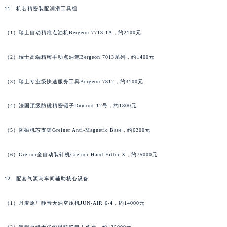
湖北省宜昌市西陵区夷陵大道与港窑路法穆兰售后服务中心（需提前预约）
11、机芯精密装配润滑工具组
湖南省常德市武陵区人民路法穆兰售后服务中心（需提前预约）
湖南省郴州市北湖区国庆北路法穆兰售后服务中心（需提前预约）
（1）瑞士自动精准点油机Bergeon 7718-1A，约2100元
湖南省衡阳市雁峰区解放路法穆兰售后服务中心（需提前预约）
（2）瑞士高端精密手动点油笔Bergeon 7013系列，约1400元
湖南省怀化市鹤城区迎丰中路法穆兰售后服务中心（需提前预约）
湖南省娄底市娄星区长青街法穆兰售后服务中心（需提前预约）
（3）瑞士专业级快速服务工具Bergeon 7812，约3100元
湖南省邵阳市双清区东风路法穆兰售后服务中心（需提前预约）
湖南省湘潭市雨湖区莲城大道法穆兰售后服务中心（需提前预约）
（4）法国顶级防磁精密镊子Dumont 12号，约1800元
湖南省益阳市赫山区桃花仑路法穆兰售后服务中心（需提前预约）
湖南省永州市冷水滩区永州大道与中兴路交叉口法穆兰售后服务中心（需提前预约）
（5）防磁机芯支架Greiner Anti-Magnetic Base，约6200元
湖南省岳阳市岳阳楼区东茅岭路法穆兰售后服务中心（需提前预约）
（6）Greiner全自动装针机Greiner Hand Fitter X，约75000元
湖南省张家界市永定区解放路法穆兰售后服务中心（需提前预约）
湖南省长沙市芙蓉区建湘路393号世茂环球金融中心写字楼10层1013室法穆兰售后服务中心（需提前预约）
12、配套气源与车间辅助核心设备
湖南省株洲市芦淞区建设南路法穆兰售后服务中心（需提前预约）
甘肃省白银市白银区北京路法穆兰售后服务中心（需提前预约）
（1）丹麦原厂静音无油空压机JUN-AIR 6-4，约14000元
甘肃省定西市安定区解放路法穆兰售后服务中心（需提前预约）