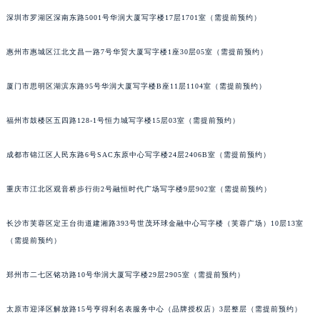
辽宁省盘锦市兴隆台区石油大街法穆兰售后服务中心（需提前预约）
深圳市罗湖区深南东路5001号华润大厦写字楼17层1701室（需提前预约）
辽宁省铁岭市银州区南马路法穆兰售后服务中心（需提前预约）
辽宁省营口市站前区市府路与渤海大街交叉口法穆兰售后服务中心（需提前预约）
惠州市惠城区江北文昌一路7号华贸大厦写字楼1座30层05室（需提前预约）
辽宁省沈阳市沈河区中街路137号亨得利名表维修授权店1楼法穆兰售后服务中心（需提前预约）
辽宁省沈阳市沈河区中街路83号亨得利名表维修授权店1楼法穆兰售后服务中心（需提前预约）
厦门市思明区湖滨东路95号华润大厦写字楼B座11层1104室（需提前预约）
北京市朝阳区建国门外大街甲6号华熙国际中心D座11层1102室法穆兰售后服务中心（北京总部）（需提前预约）
福州市鼓楼区五四路128-1号恒力城写字楼15层03室（需提前预约）
北京市东城区东长安街1号王府井东方广场W3座6层602室法穆兰售后服务中心（需提前预约）
河北省保定市竞秀区朝阳北大街北国先天下法穆兰售后服务中心（需提前预约）
成都市锦江区人民东路6号SAC东原中心写字楼24层2406B室（需提前预约）
内蒙古自治区阿拉善盟市左旗土尔扈特大街法穆兰售后服务中心（需提前预约）
内蒙古自治区巴彦淖尔市临河区新华街法穆兰售后服务中心（需提前预约）
重庆市江北区观音桥步行街2号融恒时代广场写字楼9层902室（需提前预约）
内蒙古自治区包头市青山区幸福路甲3号王府井百货名表维修法穆兰售后服务中心（需提前预约）
内蒙古自治区赤峰市红山区哈达街法穆兰售后服务中心（需提前预约）
长沙市芙蓉区定王台街道建湘路393号世茂环球金融中心写字楼（芙蓉广场）10层13室
（需提前预约）
内蒙古自治区鄂尔多斯市东胜区伊金霍洛街法穆兰售后服务中心（需提前预约）
内蒙古自治区呼伦贝尔市海拉尔区中央街法穆兰售后服务中心（需提前预约）
郑州市二七区铭功路10号华润大厦写字楼29层2905室（需提前预约）
内蒙古自治区通辽市科尔沁区明仁大街法穆兰售后服务中心（需提前预约）
内蒙古自治区乌海市海勃湾区人民南路法穆兰售后服务中心（需提前预约）