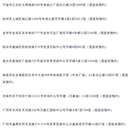
吉林省吉林市船营区河南街法穆兰售后服务中心（需提前预约）
宁波市江北区大闸南路500号来福士广场办公楼20层2009室（需提前预约）
吉林省辽源市龙山区人民大街法穆兰售后服务中心（需提前预约）
吉林省梅河口市新华街道梅河大街法穆兰售后服务中心（需提前预约）
杭州市上城区钱江路1366号华润大厦写字楼A座5层503-5室（需提前预约）
吉林省四平市铁东区紫气大路与南九经街交汇处法穆兰售后服务中心（需提前预约）
金华市金东区东市南街777号金华万达广场写字楼4号楼22层2209室（需提前预约）
吉林省松原市宁江区五环大街法穆兰售后服务中心（需提前预约）
吉林省通化市东昌区环通乡江南大街法穆兰售后服务中心（需提前预约）
绍兴市越城区胜利东路379号世茂天际中心写字楼8层805室（需提前预约）
吉林省延边市延吉市解放路法穆兰售后服务中心（需提前预约）
辽宁省鞍山市铁东区站前街法穆兰售后服务中心（需提前预约）
嘉兴市南湖区广益路705号嘉兴世界贸易中心写字楼A座13层1304室（需提前预约）
辽宁省本溪市平山区胜利路法穆兰售后服务中心（需提前预约）
辽宁省朝阳市双塔区新华路法穆兰售后服务中心（需提前预约）
南昌市红谷滩新区红谷中大道998号绿地双子塔（中央广场）A1座办公楼14层07室（需提
前预约）
辽宁省丹东市振兴区七经街法穆兰售后服务中心（需提前预约）
辽宁省抚顺市新抚区东一路法穆兰售后服务中心（需提前预约）
济南市历下区经十路11111号华润中心写字楼（万象城）15层1508室（需提前预约）
辽宁省阜新市海州区解放大街法穆兰售后服务中心（需提前预约）
辽宁省葫芦岛市连山区中央路法穆兰售后服务中心（需提前预约）
广州市天河区天河路230号万菱汇国际中心写字楼A塔7层704室（需提前预约）
辽宁省锦州市古塔区中央大街法穆兰售后服务中心（需提前预约）
辽宁省辽阳市白塔区新运大街法穆兰售后服务中心（需提前预约）
广州市越秀区环市东路371-375号世界贸易中心大厦南塔写字楼15层07室（需提前预约）