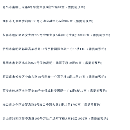
福建省宁德市蕉城区天湖东路法穆兰售后服务中心（需提前预约）
青岛市南区山东路6号华润大厦B座22层04室（需提前预约）
福建省莆田市城厢区霞林街道荔华东大道法穆兰售后服务中心（需提前预约）
福建省三明市三元区东乾二路法穆兰售后服务中心（需提前预约）
烟台市芝罘区胜利路139号万达金融中心A座907室（需提前预约）
福建省漳州市龙文区步港路法穆兰售后服务中心（需提前预约）
江苏省常州市新北区龙锦路1590号现代传媒中心5号楼10层1008室法穆兰售后服务中心（需提前预约）
长春市朝阳区西安大路727号中银大厦A座(旺进大厦)18层09室（需提前预约）
江苏省淮安市清江浦区淮海北路法穆兰售后服务中心（需提前预约）
贵阳市南明区都司高架桥路33号亨特国际金融中心14楼14D（需提前预约）
江苏省连云港市海州区通灌北路法穆兰售后服务中心（需提前预约）
江苏省南京市秦淮区中山南路1号南京中心22层22-C1-C3室法穆兰售后服务中心（需提前预约）
昆明市盘龙区北京路928号同德昆明广场写字楼10层06室（需提前预约）
江苏省宿迁市宿城区西湖路法穆兰售后服务中心（需提前预约）
江苏省泰州市海陵区永定东路399号置地商务中心东塔（华润万象城）17层1706室法穆兰售后服务中心（需提前预约）
石家庄市长安区中山东路39号勒泰中心写字楼B座13层07室（需提前预约）
江苏省徐州市鼓楼区淮海东路29号苏宁广场IFC国际金融中心35层3508室法穆兰售后服务中心（需提前预约）
江苏省盐城市盐都区世纪大道5号盐城金融城写字楼1号楼16层1604室法穆兰售后服务中心（需提前预约）
西安市碑林区南关正街88号华侨城长安国际中心E座6楼10室（需提前预约）
江苏省扬州市邗江区国展路29号星耀天地写字楼1号楼18层1803室法穆兰售后服务中心（需提前预约）
海口市龙华区金贸东路5号海口华润大厦B座17层1707室（需提前预约）
江苏省镇江市京口区中山东路法穆兰售后服务中心（需提前预约）
江西省抚州市临川区赣东大道法穆兰售后服务中心（需提前预约）
唐山市路南区新华东道100号万达广场写字楼A座10层1002室（需提前预约）
江西省赣州市章贡区文清路法穆兰售后服务中心（需提前预约）