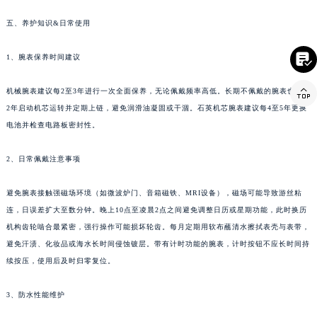
产批次与质量检测记录。
云南省文山壮族苗族自治州文山市东风路法穆兰售后服务中心（需提前预约）
云南省西双版纳傣族自治州景洪市宣慰大道法穆兰售后服务中心（需提前预约）
五、养护知识&日常使用
云南省玉溪市红塔区南北大街法穆兰售后服务中心（需提前预约）

1、腕表保养时间建议
云南省昭通市昭阳区青年路法穆兰售后服务中心（需提前预约）

台湾省台北市万华区中华路法穆兰售后服务中心（需提前预约）
机械腕表建议每2至3年进行一次全面保养，无论佩戴频率高低。长期不佩戴的腕表也应每
台湾省新北市板桥区文化路法穆兰售后服务中心（需提前预约）
2年启动机芯运转并定期上链，避免润滑油凝固或干涸。石英机芯腕表建议每4至5年更换
台湾省桃园市中坜区中丰路法穆兰售后服务中心（需提前预约）
电池并检查电路板密封性。
台湾省台中市西屯区文华路法穆兰售后服务中心（需提前预约）
2、日常佩戴注意事项
台湾省台南市中西区国华街法穆兰售后服务中心（需提前预约）
台湾省高雄市新兴区五福路法穆兰售后服务中心（需提前预约）
避免腕表接触强磁场环境（如微波炉门、音箱磁铁、MRI设备），磁场可能导致游丝粘
台湾省基隆市仁爱区仁三路法穆兰售后服务中心（需提前预约）
连，日误差扩大至数分钟。晚上10点至凌晨2点之间避免调整日历或星期功能，此时换历
台湾省新竹市东区中正路法穆兰售后服务中心（需提前预约）
机构齿轮啮合最紧密，强行操作可能损坏轮齿。每月定期用软布蘸清水擦拭表壳与表带，
台湾省嘉义市东区文化路法穆兰售后服务中心（需提前预约）
避免汗渍、化妆品或海水长时间侵蚀镀层。带有计时功能的腕表，计时按钮不应长时间持
重庆市江北区观音桥步行街2号融恒时代广场9层902室法穆兰售后服务中心（需提前预约）
续按压，使用后及时归零复位。
新疆维吾尔自治区乌鲁木齐市天山区红山路26号时代广场（CCMALL）C座17层17-B法穆兰售后服务中心（需提前预约）
3、防水性能维护
浙江省温州市鹿城区锦绣路1067号置信广场10层1015室法穆兰售后服务中心（需提前预约）