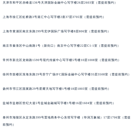
内蒙古自治区呼和浩特市玉泉区大学西街70号华润万象城写字楼（鄂尔多斯大厦）23层2326室（需提前预约）
天津市和平区赤峰道136号天津国际金融中心写字楼26层2603室（需提前预约）
甘肃省兰州市七里河区西津西路16号兰州中心写字楼21层2102室（需提前预约）
上海市徐汇区虹桥路3号港汇中心写字楼2座37层3705室（需提前预约）
重庆市解放碑渝中区民权路28号英利国际金融中心写字楼20层01室（需提前预约）
黑龙江省大庆市萨尔图区会战大街法穆兰售后服务中心（需提前预约）
上海市黄浦区南京东路299号宏伊国际广场写字楼8层806室（需提前预约）
黑龙江省鹤岗市向阳区红军路法穆兰售后服务中心（需提前预约）
黑龙江省黑河市爱辉区中央街法穆兰售后服务中心（需提前预约）
南京市秦淮区中山南路1号（新街口）南京中心写字楼22层C1-1室（需提前预约）
黑龙江省鸡西市鸡冠区红军路法穆兰售后服务中心（需提前预约）
黑龙江省佳木斯市向阳区长安路法穆兰售后服务中心（需提前预约）
常州市新北区龙锦路1590号现代传媒中心写字楼5号楼10层1008室（需提前预约）
黑龙江省牡丹江市东安区太平路法穆兰售后服务中心（需提前预约）
徐州市鼓楼区淮海东路29号苏宁广场IFC国际金融中心写字楼35层3508室（需提前预约）
黑龙江省七台河市桃山区大同街法穆兰售后服务中心（需提前预约）
黑龙江省齐齐哈尔市龙沙区龙华路法穆兰售后服务中心（需提前预约）
扬州市邗江区国展路29号星耀天地写字楼1号楼18层1803室（需提前预约）
黑龙江省双鸭山市尖山区新兴大街法穆兰售后服务中心（需提前预约）
黑龙江省绥化市北林区新华街与康庄路交叉口法穆兰售后服务中心（需提前预约）
盐城市盐都区世纪大道5号盐城金融城写字楼1号楼16层1604室（需提前预约）
黑龙江省伊春市伊美区通河路法穆兰售后服务中心（需提前预约）
泰州市海陵区永定东路399号置地商务中心东塔写字楼（华润万象城）17层1706室（需提
吉林省白城市洮北区明仁南街法穆兰售后服务中心（需提前预约）
前预约）
吉林省白山市浑江区浑江大街法穆兰售后服务中心（需提前预约）