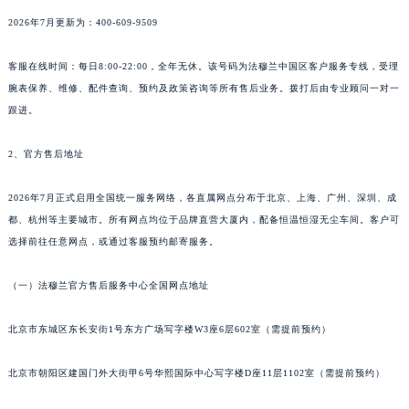
南通市崇川区工农路57号圆融广场写字楼16层1603室（需提前预约）
2026年7月更新为：400-609-9509
苏州市苏州工业园区星港街199号苏州中心办公楼C座22层08室（需提前预约）
武汉市江汉区解放大道686号世界贸易大厦38层09室（需提前预约）
客服在线时间：每日8:00-22:00，全年无休。该号码为法穆兰中国区客户服务专线，受理
南宁市青秀区金湖路59号地王大厦12楼1224室（需提前预约）
腕表保养、维修、配件查询、预约及政策咨询等所有售后业务。拨打后由专业顾问一对一
合肥市蜀山区潜山路111号万象城华润大厦B座12楼03室（需提前预约）
跟进。
泉州市丰泽区宝洲路729号浦西万达中心写字楼A座7楼709室（需提前预约）
2、官方售后地址
青岛市南区山东路6号华润大厦B座22层04室（需提前预约）
烟台市芝罘区胜利路139号万达金融中心A座907室（需提前预约）
2026年7月正式启用全国统一服务网络，各直属网点分布于北京、上海、广州、深圳、成
长春市朝阳区西安大路727号中银大厦A座(旺进大厦)18层09室（需提前预约）
都、杭州等主要城市。所有网点均位于品牌直营大厦内，配备恒温恒湿无尘车间。客户可
贵阳市南明区都司高架桥路33号亨特国际金融中心14楼14D（需提前预约）
选择前往任意网点，或通过客服预约邮寄服务。
昆明市盘龙区北京路928号同德昆明广场写字楼10层06室（需提前预约）
石家庄市长安区中山东路39号勒泰中心写字楼B座13层07室（需提前预约）
（一）法穆兰官方售后服务中心全国网点地址
西安市碑林区南关正街88号华侨城长安国际中心E座6楼10室（需提前预约）
北京市东城区东长安街1号东方广场写字楼W3座6层602室（需提前预约）
海口市龙华区金贸东路5号海口华润大厦B座17层1707室（需提前预约）
唐山市路南区新华东道100号万达广场写字楼A座10层1002室（需提前预约）
北京市朝阳区建国门外大街甲6号华熙国际中心写字楼D座11层1102室（需提前预约）
台州市椒江区东海大道1800号腾达中心东1幢20楼2002室（需提前预约）