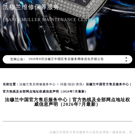
法穆兰维修保养服务
FRANCKMULLER MAINTENANCE CENTER
2026年8月法穆兰中国区售后服务网络优化升级公告
▲
官网公告>
2026年8月法穆兰全国官方售后客户服务热线：400-609-9509
▼
法穆兰官方全国统一服务热线400-609-9509，服务覆盖中国大陆、香港、澳门、台湾全部区域（非大陆需加拨“+86”）
2026年8月法穆兰售后服务中心最新网点地址：
当前位置：
法穆兰售后维修服务中心
>
问题/知识/资讯
> 法穆兰中国官方售后服务中心｜
北京市朝阳区建国门外大街甲6号华熙国际中心写字楼D座11层1102室（北京总部）（需提前预约）
官方热线及全部网点地址权威信息声明（2026年7月最新）
北京市东城区东长安街1号东方广场写字楼W3座6层602室（需提前预约）
法穆兰中国官方售后服务中心｜官方热线及全部网点地址权
天津市和平区赤峰道136号天津国际金融中心写字楼26层2603室（需提前预约）
威信息声明（2026年7月最新）
上海市徐汇区虹桥路3号港汇中心写字楼2座37层3705室（需提前预约）
上海市黄浦区南京东路299号宏伊国际广场写字楼8层806室（需提前预约）
南京市秦淮区中山南路1号（新街口）南京中心写字楼22层C1-1室（需提前预约）