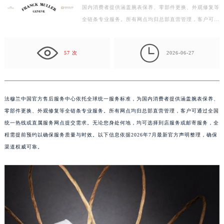
法穆兰中国官方售后服务中心依托全球统一服务标准，为
常州市新北区龙锦路1590号现代传媒中心写字楼5号楼10层1008室（需提前预约）
国内消费者提供涵盖腕表保养、零部件更换、外观修复等
徐州市鼓楼区淮海东路29号苏宁广场IFC国际金融中心写字楼35层3508室（需提前预约）
全链条专业服务。所有网点均归总部直营管理，客户可通
扬州市邗江区国展路29号星耀天地写字楼1号楼18层1803室（需提前预约）
过全国统一热线或直属服务网点提交需求。无论您身处…
盐城市盐都区世纪大道5号盐城金融城写字楼1号楼16层1604室（需提前预约）

57 次
2026-06-27
泰州市海陵区永定东路399号置地商务中心东塔写字楼（华润万象城）17层1706室（需提前预约）
宁波市江北区大闸南路500号来福士广场办公楼20层2009室（需提前预约）
杭州市上城区钱江路1366号华润大厦写字楼A座5层503-5室（需提前预约）
金华市金东区东市南街777号金华万达广场写字楼4号楼22层2209室（需提前预约）
法穆兰中国官方售后服务中心依托全球统一服务标准，为国内消费者提供涵盖腕表保养、
零部件更换、外观修复等全链条专业服务。所有网点均归总部直营管理，客户可通过全国
绍兴市越城区胜利东路379号世茂天际中心写字楼8层805室（需提前预约）
统一热线或直属服务网点提交需求。无论您身处何地，均可选择到店服务或邮寄服务，全
嘉兴市南湖区广益路705号嘉兴世界贸易中心写字楼A座13层1304室（需提前预约）
程需提前预约以确保服务质量与时效。以下信息依据2026年7月最新官方声明整理，确保
南昌市红谷滩新区红谷中大道998号绿地双子塔（中央广场）A1座办公楼14层07室（需提前预约）
渠道权威可靠。
济南市历下区经十路11111号华润中心写字楼（万象城）15层1508室（需提前预约）
广州市天河区天河路230号万菱汇国际中心写字楼A塔7层704室（需提前预约）
广州市越秀区环市东路371-375号世界贸易中心大厦南塔写字楼15层07室（需提前预约）
深圳市罗湖区深南东路5001号华润大厦写字楼17层1701室（需提前预约）
惠州市惠城区江北文昌一路7号华贸大厦写字楼1座30层05室（需提前预约）