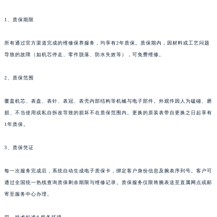
三、官方质保政策
四川省广元市利州区老城南北街、东大街法穆兰售后服务中心（需提前预约）
四川省乐山市市中区嘉定中路法穆兰售后服务中心（需提前预约）
1、质保期限
四川省凉山州市西昌市大巷口下街法穆兰售后服务中心（需提前预约）
四川省泸州市江阳区治平路法穆兰售后服务中心（需提前预约）
所有通过官方渠道完成的维修保养服务，均享有2年质保。质保期内，因材料或工艺问题
导致的故障（如机芯停走、零件脱落、防水失效等），可免费维修。
四川省眉山市东坡区三苏路法穆兰售后服务中心（需提前预约）
四川省绵阳市涪城区翠花街法穆兰售后服务中心（需提前预约）
2、质保范围
四川省南充市高坪区江东大道法穆兰售后服务中心（需提前预约）
四川省内江市东兴区汉安大道法穆兰售后服务中心（需提前预约）
覆盖机芯、表盘、表针、表冠、表壳内部结构等机械与电子部件。外观件因人为磕碰、磨
四川省攀枝花市东区三线大道北段法穆兰售后服务中心（需提前预约）
损、不当使用或私自拆改导致的损坏不在质保范围内。更换的原装表带自更换之日起享有
四川省遂宁市船山区香林南路法穆兰售后服务中心（需提前预约）
1年质保。
四川省雅安市雨城区熊猫大道法穆兰售后服务中心（需提前预约）
3、质保凭证
四川省宜宾市翠屏区长翠路法穆兰售后服务中心（需提前预约）
四川省资阳市雁江区滨江大道一段与和平南路法穆兰售后服务中心（需提前预约）
每一次服务完成后，系统自动生成电子质保卡，绑定客户身份信息及腕表序列号。客户可
四川省自贡市自流井区华商北路法穆兰售后服务中心（需提前预约）
通过全国统一热线查询质保剩余期限与维修记录。质保服务仅限将腕表送至直属网点或邮
西藏自治区阿里地区噶尔县北京西路法穆兰售后服务中心（需提前预约）
寄至服务中心办理。
西藏自治区昌都市卡若区昌都西路法穆兰售后服务中心（需提前预约）