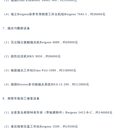
（3）德国Elma Elmasonic Select 900，约192000元
香港特别行政区尖沙咀区油尖旺区广东道法穆兰售后服务中心（需提前预约）
香港特别行政区金钟区中西区金钟道法穆兰售后服务中心（需提前预约）
（4）瑞士Bergeon保养专用精密工作台机组Bergeon 7042-1，约36000元
香港特别行政区九龙区油尖旺区弥敦道法穆兰售后服务中心（需提前预约）
香港特别行政区铜锣湾区湾仔区轩尼诗道法穆兰售后服务中心（需提前预约）
7、抛光与翻新设备
河南省安阳市文峰区解放大道法穆兰售后服务中心（需提前预约）
河南省鹤壁市淇滨区九州路法穆兰售后服务中心（需提前预约）
（1）无尘隔尘旗舰抛光机Bergeon 6680，约69000元
河南省济源市沁园街道济水大道法穆兰售后服务中心（需提前预约）
（2）线性拉丝机MKS 9050，约96000元
河南省焦作市解放区解放路法穆兰售后服务中心（需提前预约）
河南省开封市鼓楼区中山路法穆兰售后服务中心（需提前预约）
（3）镜面抛光工作站Elma Poli-1000，约158000元
河南省洛阳市西工区中州中路与解放路交叉口法穆兰售后服务中心（需提前预约）
河南省漯河市源汇区交通路法穆兰售后服务中心（需提前预约）
（4）德国Horotec多功能抛光系统MSA 15.200，约113000元
河南省南阳市宛城区范蠡东路与南都路交叉口法穆兰售后服务中心（需提前预约）
8、精密车铣加工修复设备
河南省平顶山市卫东区建设路法穆兰售后服务中心（需提前预约）
河南省濮阳市大华龙区开州路绿城路交叉口法穆兰售后服务中心（需提前预约）
（1）全套复合精密钟表车床（带铣磨附件）Bergeon 5412-B-C，约146000元
河南省三门峡市湖滨区和平路法穆兰售后服务中心（需提前预约）
河南省商丘市梁园区神火大道法穆兰售后服务中心（需提前预约）