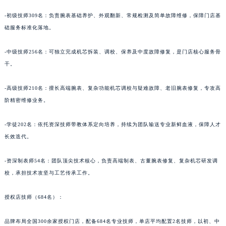
青海省海东市乐都区滨河路法穆兰售后服务中心（需提前预约）
-初级技师309名：负责腕表基础养护、外观翻新、常规检测及简单故障维修，保障门店基
青海省海南藏族自治州共和县青海湖大街法穆兰售后服务中心（需提前预约）
础服务标准化落地。
青海省海西蒙古族藏族自治州德令哈市柴达木路法穆兰售后服务中心（需提前预约）
青海省黄南藏族自治州同仁市德合隆路法穆兰售后服务中心（需提前预约）
-中级技师256名：可独立完成机芯拆装、调校、保养及中度故障修复，是门店核心服务骨
青海省西宁市城西区海湖新区西关大道法穆兰售后服务中心（需提前预约）
干。
青海省玉树藏族自治州结古镇胜利路法穆兰售后服务中心（需提前预约）
-高级技师210名：擅长高端腕表、复杂功能机芯调校与疑难故障、老旧腕表修复，专攻高
陕西省安康市汉滨区金州路法穆兰售后服务中心（需提前预约）
阶精密维修业务。
陕西省宝鸡市渭滨区经二路法穆兰售后服务中心（需提前预约）
陕西省汉中市汉台区北大街法穆兰售后服务中心（需提前预约）
-学徒202名：依托资深技师带教体系定向培养，持续为团队输送专业新鲜血液，保障人才
陕西省商洛市商州区州城街法穆兰售后服务中心（需提前预约）
长效迭代。
陕西省铜川市王益区红旗街法穆兰售后服务中心（需提前预约）
陕西省渭南市临渭区东风大街法穆兰售后服务中心（需提前预约）
-资深制表师54名：团队顶尖技术核心，负责高端制表、古董腕表修复、复杂机芯研发调
校，承担技术攻坚与工艺传承工作。
陕西省咸阳市秦都区沣西新城统一西路与白马河路交汇处法穆兰售后服务中心（需提前预约）
陕西省延安市宝塔区中心街法穆兰售后服务中心（需提前预约）
授权店技师（684名）：
陕西省榆林市榆阳区长兴路法穆兰售后服务中心（需提前预约）
新疆维吾尔自治区阿克苏市东大街法穆兰售后服务中心（需提前预约）
品牌布局全国300余家授权门店，配备684名专业技师，单店平均配置2名技师，以初、中