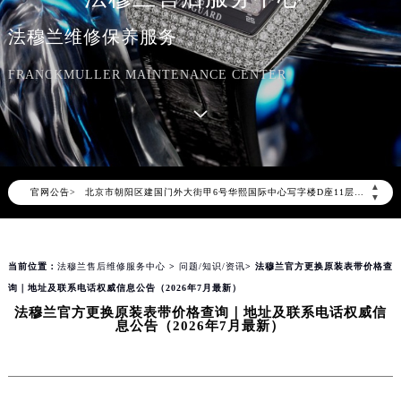
法穆兰维修保养服务
FRANCKMULLER MAINTENANCE CENTER
2026年8月法穆兰中国区售后服务网络优化升级公告
2026年8月法穆兰全国官方售后客户服务热线：400-609-9509
法穆兰官方全国统一服务热线400-609-9509，服务覆盖中国大陆、香港、澳门、台湾全部区域（非大陆需加拨“+86”）
2026年8月法穆兰售后服务中心最新网点地址：
北京市朝阳区建国门外大街甲6号华熙国际中心写字楼D座11层1102室（北京总部）（需提前预约）
▲
官网公告>
▼
北京市东城区东长安街1号东方广场写字楼W3座6层602室（需提前预约）
天津市和平区赤峰道136号天津国际金融中心写字楼26层2603室（需提前预约）
上海市徐汇区虹桥路3号港汇中心写字楼2座37层3705室（需提前预约）
当前位置：
法穆兰售后维修服务中心
>
问题/知识/资讯
> 法穆兰官方更换原装表带价格查
上海市黄浦区南京东路299号宏伊国际广场写字楼8层806室（需提前预约）
询｜地址及联系电话权威信息公告（2026年7月最新）
南京市秦淮区中山南路1号（新街口）南京中心写字楼22层C1-1室（需提前预约）
法穆兰官方更换原装表带价格查询｜地址及联系电话权威信
息公告（2026年7月最新）
常州市新北区龙锦路1590号现代传媒中心写字楼5号楼10层1008室（需提前预约）
徐州市鼓楼区淮海东路29号苏宁广场IFC国际金融中心写字楼35层3508室（需提前预约）
扬州市邗江区国展路29号星耀天地写字楼1号楼18层1803室（需提前预约）