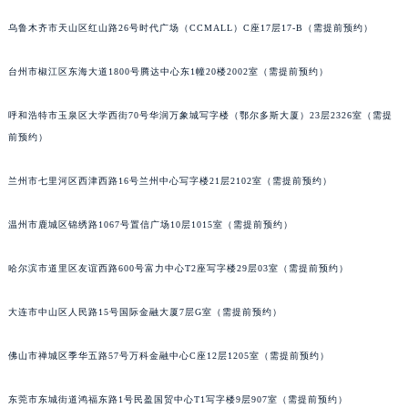
山西省大同市平城区迎宾街法穆兰售后服务中心（需提前预约）
乌鲁木齐市天山区红山路26号时代广场（CCMALL）C座17层17-B（需提前预约）
山西省晋城市城区黄华街法穆兰售后服务中心（需提前预约）
山西省晋中市榆次区顺城街法穆兰售后服务中心（需提前预约）
台州市椒江区东海大道1800号腾达中心东1幢20楼2002室（需提前预约）
山西省临汾市尧都区解放路法穆兰售后服务中心（需提前预约）
山西省吕梁市离石区永宁中路与建设街交叉口法穆兰售后服务中心（需提前预约）
呼和浩特市玉泉区大学西街70号华润万象城写字楼（鄂尔多斯大厦）23层2326室（需提
山西省朔州市朔城区怡西路与鄯阳西街交汇处法穆兰售后服务中心（需提前预约）
前预约）
山西省忻州市忻府区和平东街与七一南路交叉口法穆兰售后服务中心（需提前预约）
兰州市七里河区西津西路16号兰州中心写字楼21层2102室（需提前预约）
山西省阳泉市郊区平阳东街与新城大道交叉口法穆兰售后服务中心（需提前预约）
山西省运城市盐湖区河东街法穆兰售后服务中心（需提前预约）
温州市鹿城区锦绣路1067号置信广场10层1015室（需提前预约）
山西省长治市潞州区英雄中路法穆兰售后服务中心（需提前预约）
山西省太原市迎泽区迎泽街道解放路15号亨得利名表维修授权店3楼法穆兰售后服务中心（需提前预约）
哈尔滨市道里区友谊西路600号富力中心T2座写字楼29层03室（需提前预约）
天津市和平区赤峰道136号天津国际金融中心26层2603室法穆兰售后服务中心（需提前预约）
大连市中山区人民路15号国际金融大厦7层G室（需提前预约）
安徽省安庆市迎江区人民路法穆兰售后服务中心（需提前预约）
安徽省蚌埠市蚌山区淮河路法穆兰售后服务中心（需提前预约）
佛山市禅城区季华五路57号万科金融中心C座12层1205室（需提前预约）
安徽省亳州市谯城区魏武大道法穆兰售后服务中心（需提前预约）
安徽省池州市贵池区长江路法穆兰售后服务中心（需提前预约）
东莞市东城街道鸿福东路1号民盈国贸中心T1写字楼9层907室（需提前预约）