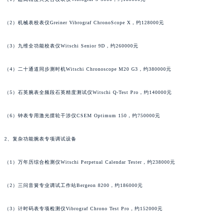
澳门特别行政区花王堂区大三巴商圈法穆兰售后服务中心（需提前预约）
澳门特别行政区嘉模堂区官也街法穆兰售后服务中心（需提前预约）
（2）机械表校表仪Greiner Vibrograf ChronoScope X，约128000元
澳门省路氹城市金光大道法穆兰售后服务中心（需提前预约）
澳门特别行政区望德堂区塔石广场法穆兰售后服务中心（需提前预约）
（3）九维全功能校表仪Witschi Senior 9D，约260000元
福建省福州市鼓楼区五四路128-1号恒力城写字楼15层03室法穆兰售后服务中心（需提前预约）
（4）二十通道同步测时机Witschi Chronoscope M20 G3，约380000元
福建省厦门市思明区湖滨东路95号万象城华润大厦B座11层1104室法穆兰售后服务中心（需提前预约）
广东省潮州市潮安区新风路与潮汕路交汇处法穆兰售后服务中心（需提前预约）
（5）石英腕表全频段石英精度测试仪Witschi Q-Test Pro，约140000元
广东省广州市天河区天河路230号万菱汇国际中心A塔7层704室法穆兰售后服务中心（需提前预约）
广东省广州市越秀区环市东路371-375号世界贸易中心大厦南塔15层1507室法穆兰售后服务中心（需提前预约）
（6）钟表专用激光摆轮干涉仪CSEM Optimum 150，约750000元
广东省河源市源城区越王大道法穆兰售后服务中心（需提前预约）
2、复杂功能腕表专项调试设备
广东省惠州市惠城区江北文昌一路7号华贸大厦1座30层3005室法穆兰售后服务中心（需提前预约）
广东省江门市蓬江区广场西路法穆兰售后服务中心（需提前预约）
（1）万年历综合检测仪Witschi Perpetual Calendar Tester，约238000元
广东省揭阳市榕城进贤门步行街法穆兰售后服务中心（需提前预约）
广东省茂名市电白区水东街道迎宾大道法穆兰售后服务中心（需提前预约）
（2）三问音簧专业调试工作站Bergeon 8200，约186000元
广东省梅州市梅江区金燕大道法穆兰售后服务中心（需提前预约）
广东省清远市清城区湖西路法穆兰售后服务中心（需提前预约）
（3）计时码表专项检测仪Vibrograf Chrono Test Pro，约152000元