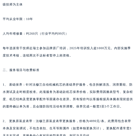
新疆维吾尔自治区阿拉尔市胜利大道法穆兰售后服务中心（需提前预约）
级技师为主体
新疆维吾尔自治区阿拉山口市友好路法穆兰售后服务中心（需提前预约）
平均从业年限：10年
新疆维吾尔自治区阿勒泰市解放路法穆兰售后服务中心（需提前预约）
新疆维吾尔自治区阿图什市光明路法穆兰售后服务中心（需提前预约）
人均年维修量：约260只（行业平均约99只）
新疆维吾尔自治区白杨市军垦路法穆兰售后服务中心（需提前预约）
新疆维吾尔自治区北屯市团结路法穆兰售后服务中心（需提前预约）
每年选派骨干技师赴瑞士参加品牌原厂培训，2025年培训投入超1000万元。内部实施季
新疆维吾尔自治区博乐市博乐市北京路法穆兰售后服务中心（需提前预约）
度技术考核，连续两次不达标者暂停上岗资格。
新疆维吾尔自治区昌吉市延安北路法穆兰售后服务中心（需提前预约）
二、服务项目与收费标准
新疆维吾尔自治区阜康市博峰路法穆兰售后服务中心（需提前预约）
新疆维吾尔自治区哈密市伊州区建国北路法穆兰售后服务中心（需提前预约）
1、 基础保养：针对法穆兰自动机械机芯的基础养护服务，包含拆解清洗、润滑重组、防
新疆维吾尔自治区和田市和田市北京西路法穆兰售后服务中心（需提前预约）
水测试及走时精度校准。此项服务为基础款机芯保养价格，实际费用因腕表型号、复杂程
新疆维吾尔自治区胡杨河市胡杨河市胡杨路法穆兰售后服务中心（需提前预约）
度、机芯结构及需更换零配件等因素存在差异。所有报价均以客服根据具体腕表现状提供
新疆维吾尔自治区霍尔果斯市亚欧北路法穆兰售后服务中心（需提前预约）
的最终确认单为准，且会随阶段性活动有所调整。保养完成一般需3至5个工作日。
新疆维吾尔自治区喀什市解放北路法穆兰售后服务中心（需提前预约）
2、 更换原装皮表带：法穆兰原装皮表带更换服务，价格为4890元/条。此费用包含表带
新疆维吾尔自治区可克达拉市幸福路法穆兰售后服务中心（需提前预约）
本身及安装调试，不包含表扣、生耳等附属件（如需单独更换另计）。更换配件通常需3
新疆维吾尔自治区克拉玛依市克拉玛依区友谊路法穆兰售后服务中心（需提前预约）
天左右完成，若服务中心有对应的型号库存，则可当天交付。