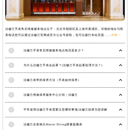
法穆兰手表售后维修服务地点位于：北京市朝阳区及上海市黄浦区。详细的地址与联
系电话您可以通过法穆兰官网或官方公众号获取，也可以拨打本站页面......
详情 >
2
法穆兰手表售后维修服务地点电话是多少？
3
为什么法穆兰手表会起雾？(法穆兰手表起雾处理方法？)
4
法穆兰表带的保养方法（手表如何保养）
5
法穆兰维修保养服务中心介绍 | 法穆兰
6
平常使用法穆兰手表需要注意哪些事项|法穆兰技师为您讲解
7
法穆兰全新推出Master Diving限量版腕表