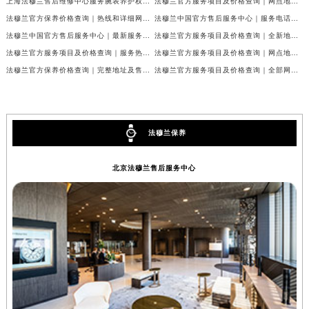
上海法穆兰售后维修中心服务腕表养护权威公示（2026年7月最新）
法穆兰官方服务项目及价格查询｜网点地址与24小时客服热线权威信息通告（2026年7月最新）
河北省唐山市路南区新华东道100号万达广场写字楼A座10层1002室法穆兰售后服务中心（需提前预约）
法穆兰官方保养价格查询｜热线和详细网点地址权威信息公告（2026年7月最新）
法穆兰中国官方售后服务中心｜服务电话及全部网点地址权威信息公告（2026年7月最新）
台州市椒江区东海大道1800号腾达中心东1幢20楼2002室法穆兰售后服务中心（需提前预约）
法穆兰中国官方售后服务中心｜最新服务电话及地址权威信息声明（2026年7月最新）
法穆兰官方服务项目及价格查询｜全新地址及24小时服务电话权威信息通告（2026年7月最新）
呼和浩特市玉泉区大学西街70号华润万象城写字楼（鄂尔多斯大厦）23层2326室法穆兰售后服务中心（需提前预约）
法穆兰官方服务项目及价格查询｜服务热线及全部维修地址权威信息通知（2026年7月最新）
法穆兰官方服务项目及价格查询｜网点地址与24小时服务电话权威信息通知（2026年7月最新）
兰州市七里河区西津西路16号兰州中心写字楼21层2102室法穆兰售后服务中心（需提前预约）
法穆兰官方保养价格查询｜完整地址及售后热线权威信息公告（2026年7月最新）
法穆兰官方服务项目及价格查询｜全部网点地址与客服热线权威信息通告（2026年7月最新）
重庆市解放碑渝中区民权路28号英利国际金融中心写字楼20层01室法穆兰售后服务中心（需提前预约）
节假日正常营业！
法穆兰保养
北京法穆兰售后服务中心