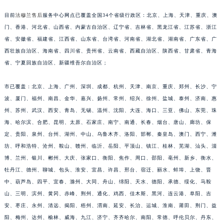
江西省南昌市红谷滩新区红谷中大道998号绿地双子塔（中央广场）A1座办公楼14层1407室法穆兰售后服务中心（需提前预约）
目前
法穆兰售后
服务中心网点已覆盖全国34个省级行政区：北京、上海、天津、重庆、澳
江西省萍乡市安源区萍安北大道与康庄路交叉口法穆兰售后服务中心（需提前预约）
门、香港、河北省、山西省、内蒙古自治区、辽宁省、吉林省、黑龙江省、江苏省、浙江
江西省上饶市信州区滨江西路法穆兰售后服务中心（需提前预约）
省、安徽省、福建省、江西省、山东省、台湾省、河南省、湖北省、湖南省、广东省、广
江西省新余市渝水区北湖西路法穆兰售后服务中心（需提前预约）
西壮族自治区、海南省、四川省、贵州省、云南省、西藏自治区、陕西省、甘肃省、青海
江西省宜春市袁州区中山中路法穆兰售后服务中心（需提前预约）
省、宁夏回族自治区、新疆维吾尔自治区；
江西省鹰潭市月湖区胜利东路法穆兰售后服务中心（需提前预约）
市已覆盖：北京、上海、广州、深圳、成都、杭州、天津、南京、重庆、郑州、长沙、宁
山东省德州市德城区东风中路法穆兰售后服务中心（需提前预约）
波、厦门、福州、南昌、金华、嘉兴、扬州、常州、绍兴、徐州、盐城、泰州、济南、惠
山东省东营市东营区济南路法穆兰售后服务中心（需提前预约）
州、苏州、武汉、西安、青岛、无锡、温州、沈阳、大连、海口、三亚、佛山、东莞、珠
山东省济南市历下区经十路11111号华润中心写字楼（万象城）15层1508室法穆兰售后服务中心（需提前预约）
海、哈尔滨、合肥、昆明、太原、石家庄、南宁、南通、长春、烟台、唐山、廊坊、保
山东省济宁市任城区太白楼路法穆兰售后服务中心（需提前预约）
定、贵阳、泉州、台州、湖州、中山、乌鲁木齐、洛阳、邯郸、秦皇岛、澳门、西宁、潍
山东省莱芜市文化南路8号银座商城名表维修一楼名表维修法穆兰售后服务中心（需提前预约）
坊、呼和浩特、沧州、鞍山、赣州、临沂、岳阳、平顶山、镇江、桂林、芜湖、汕头、淄
山东省临沂市兰山区解放路法穆兰售后服务中心（需提前预约）
博、兰州、银川、郴州、大庆、张家口、衡阳、焦作、周口、邵阳、亳州、新乡、衡水、
牡丹江、德州、聊城、包头、淮安、宜昌、许昌、邢台、宿迁、丽水、蚌埠、上饶、晋
山东省日照市东港区烟台路法穆兰售后服务中心（需提前预约）
中、葫芦岛、四平、宜春、滁州、大同、舟山、绵阳、天水、德阳、承德、绥化、马鞍
山东省泰安市泰山区财源街道泰山大街法穆兰售后服务中心（需提前预约）
山、三明、滨州、黄冈、赤峰、荆州、通化、鸡西、佳木斯、黑河、连云港、阜阳、吉
山东省威海市环翠区新威海路89号振华商厦一楼名表维修法穆兰售后服务中心（需提前预约）
安、枣庄、永州、清远、揭阳、梧州、渭南、延安、长治、运城、淮南、莆田、荆门、益
山东省潍坊市奎文区东风东街法穆兰售后服务中心（需提前预约）
阳、梅州、达州、榆林、威海、九江、济宁、齐齐哈尔、南阳、常德、呼伦贝尔、丹东、