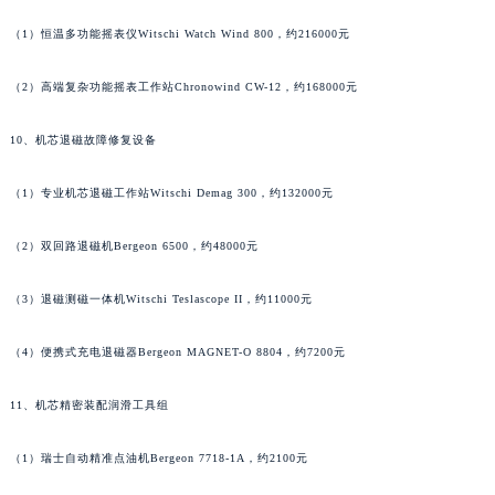
河南省郑州市二七区民主路10号华润大厦29层2905室法穆兰售后服务中心（需提前预约）
（1）恒温多功能摇表仪Witschi Watch Wind 800，约216000元
河南省周口市川汇区七一路法穆兰售后服务中心（需提前预约）
河南省驻马店市驿城区乐山大道与置地大道交叉口法穆兰售后服务中心（需提前预约）
（2）高端复杂功能摇表工作站Chronowind CW-12，约168000元
湖北省鄂州市鄂城区文星大道法穆兰售后服务中心（需提前预约）
湖北省黄冈市黄州区赤壁大道法穆兰售后服务中心（需提前预约）
10、机芯退磁故障修复设备
湖北省黄石市黄石港区武汉路法穆兰售后服务中心（需提前预约）
（1）专业机芯退磁工作站Witschi Demag 300，约132000元
湖北省荆门市东宝中天街步行街法穆兰售后服务中心（需提前预约）
湖北省荆州市荆州区荆中路法穆兰售后服务中心（需提前预约）
（2）双回路退磁机Bergeon 6500，约48000元
湖北省十堰市茅箭区人民北路法穆兰售后服务中心（需提前预约）
湖北省随州市曾都区青年路法穆兰售后服务中心（需提前预约）
（3）退磁测磁一体机Witschi Teslascope II，约11000元
湖北省咸宁市咸安区长安大道法穆兰售后服务中心（需提前预约）
湖北省襄阳市樊城区长虹路与人民路交叉口法穆兰售后服务中心（需提前预约）
（4）便携式充电退磁器Bergeon MAGNET-O 8804，约7200元
湖北省孝感市孝南区复兴大道法穆兰售后服务中心（需提前预约）
11、机芯精密装配润滑工具组
湖北省宜昌市西陵区夷陵大道与港窑路法穆兰售后服务中心（需提前预约）
湖南省常德市武陵区人民路法穆兰售后服务中心（需提前预约）
（1）瑞士自动精准点油机Bergeon 7718-1A，约2100元
湖南省郴州市北湖区国庆北路法穆兰售后服务中心（需提前预约）