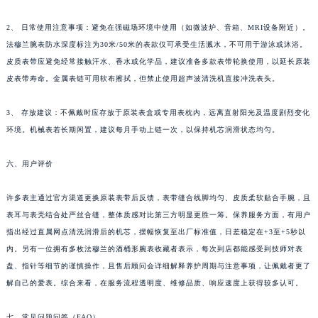
四川省泸州市江阳区治平路法穆兰售后服务中心（需提前预约）
四川省眉山市东坡区三苏路法穆兰售后服务中心（需提前预约）
2、 日常使用注意事项：避免在强磁场环境中使用（如微波炉、音箱、MRI设备附近）。
法穆兰腕表防水深度标注为30米/50米的表款仅可承受生活溅水，不可用于游泳或沐浴。
四川省绵阳市涪城区翠花街法穆兰售后服务中心（需提前预约）
皮质表带应避免经常接触汗水、香水或化学品，建议准备多款表带轮换使用，以延长原装
四川省南充市高坪区江东大道法穆兰售后服务中心（需提前预约）
皮表带寿命。金属表链可用软布擦拭，但禁止使用超声波清洗机直接冲洗表头。
四川省内江市东兴区汉安大道法穆兰售后服务中心（需提前预约）
四川省攀枝花市东区三线大道北段法穆兰售后服务中心（需提前预约）
3、 存放建议：不佩戴时应存放于原装表盒或专用表枕内，远离直射阳光及温度剧烈变化
四川省遂宁市船山区香林南路法穆兰售后服务中心（需提前预约）
环境。机械表若长期闲置，建议每月手动上链一次，以保持机芯润滑状态均匀。
四川省雅安市雨城区熊猫大道法穆兰售后服务中心（需提前预约）
六、用户评价
四川省宜宾市翠屏区长翠路法穆兰售后服务中心（需提前预约）
四川省资阳市雁江区滨江大道一段与和平南路法穆兰售后服务中心（需提前预约）
许多表主通过官方渠道更换原装表带后反馈，表带缝合线脚均匀、皮质柔软贴合手腕，且
四川省自贡市自流井区华商北路法穆兰售后服务中心（需提前预约）
表耳与表壳结合处严丝合缝，整体质感对比第三方明显更胜一筹。保养服务方面，有用户
西藏自治区阿里地区噶尔县北京西路法穆兰售后服务中心（需提前预约）
指出经过直属网点清洗润滑后的机芯，摆幅恢复至出厂标准值，日差稳定在+3至+5秒以
西藏自治区昌都市卡若区昌都西路法穆兰售后服务中心（需提前预约）
内。另有一位拥有多枚法穆兰的酒桶形腕表收藏者表示，每次到店都能感受到技师对表
西藏自治区拉萨市城关区北京中路法穆兰售后服务中心（需提前预约）
盘、指针等细节的谨慎操作，且售后顾问会详细解释养护周期与注意事项，让佩戴者更了
解自己的爱表。综合来看，在服务流程透明度、维修品质、响应速度上获得较多认可。
西藏自治区林芝市巴宜区广东路法穆兰售后服务中心（需提前预约）
西藏自治区那曲市色尼区浙江西路法穆兰售后服务中心（需提前预约）
七、常见问题问答（FAQ）