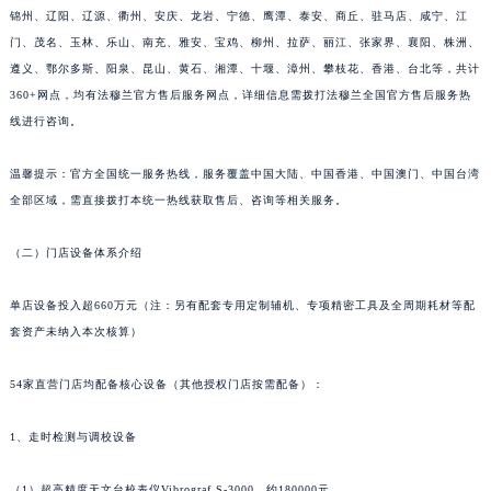
山东省枣庄市滕州市北辛路与善国路交叉口法穆兰售后服务中心（需提前预约）
锦州、辽阳、辽源、衢州、安庆、龙岩、宁德、鹰潭、泰安、商丘、驻马店、咸宁、江
山东省淄博市张店区金晶大道法穆兰售后服务中心（需提前预约）
门、茂名、玉林、乐山、南充、雅安、宝鸡、柳州、拉萨、丽江、张家界、襄阳、株洲、
遵义、鄂尔多斯、阳泉、昆山、黄石、湘潭、十堰、漳州、攀枝花、香港、台北等，共计
上海市黄浦区南京东路299号宏伊国际广场写字楼8层806室法穆兰售后服务中心（需提前预约）
360+网点，均有法穆兰官方售后服务网点，详细信息需拨打法穆兰全国官方售后服务热
上海市徐汇区虹桥路3号港汇中心2座37层3705室法穆兰售后服务中心（需提前预约）
线进行咨询。
浙江省杭州市上城区钱江路1366号华润大厦A座5层503-5室法穆兰售后服务中心（需提前预约）
浙江省湖州市吴兴区劳动路法穆兰售后服务中心（需提前预约）
温馨提示：官方全国统一服务热线，服务覆盖中国大陆、中国香港、中国澳门、中国台湾
浙江省嘉兴市南湖区广益路705号嘉兴世界贸易中心A座13层1304室法穆兰售后服务中心（需提前预约）
全部区域，需直接拨打本统一热线获取售后、咨询等相关服务。
浙江省金华市金东区东市南街777号金华万达广场4号楼22楼2209室法穆兰售后服务中心（需提前预约）
（二）门店设备体系介绍
浙江省丽水市莲都区解放街法穆兰售后服务中心（需提前预约）
浙江省宁波市江北区大闸南路500号来福士广场办公楼20层2009室法穆兰售后服务中心（需提前预约）
单店设备投入超660万元（注：另有配套专用定制辅机、专项精密工具及全周期耗材等配
浙江省衢州市柯城区上街法穆兰售后服务中心（需提前预约）
套资产未纳入本次核算）
浙江省绍兴市越城区胜利东路379号世茂天际中心写字楼8层805室法穆兰售后服务中心（需提前预约）
浙江省舟山市定海区解放东路法穆兰售后服务中心（需提前预约）
54家直营门店均配备核心设备（其他授权门店按需配备）：
澳门特别行政区大堂区议事亭前地（新马路）法穆兰售后服务中心（需提前预约）
1、走时检测与调校设备
澳门特别行政区风顺堂区南湾大马路法穆兰售后服务中心（需提前预约）
澳门特别行政区花地玛堂区关闸广场法穆兰售后服务中心（需提前预约）
（1）超高精度天文台校表仪Vibrograf S-3000，约180000元