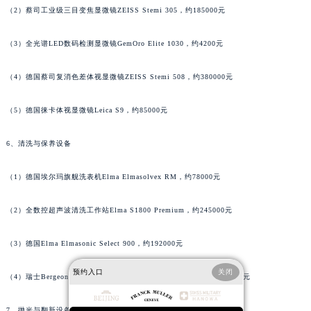
广西壮族自治区来宾市兴宾区桂中大道法穆兰售后服务中心（需提前预约）
（2）蔡司工业级三目变焦显微镜ZEISS Stemi 305，约185000元
广西壮族自治区柳州市城中区中山中路法穆兰售后服务中心（需提前预约）
（3）全光谱LED数码检测显微镜GemOro Elite 1030，约4200元
广西壮族自治区钦州市钦南区金海湾东大街法穆兰售后服务中心（需提前预约）
广西壮族自治区梧州市万秀区龙湖镇高旺路法穆兰售后服务中心（需提前预约）
（4）德国蔡司复消色差体视显微镜ZEISS Stemi 508，约380000元
广西壮族自治区玉林市玉州区金玉路法穆兰售后服务中心（需提前预约）
海南省儋州市儋州市那大镇兰洋北路法穆兰售后服务中心（需提前预约）
（5）德国徕卡体视显微镜Leica S9，约85000元
海南省东方市八所镇解放西路法穆兰售后服务中心（需提前预约）
海南省琼海市嘉积镇东风路法穆兰售后服务中心（需提前预约）
6、清洗与保养设备
海南省三沙市西沙区西沙群岛永兴岛北京路法穆兰售后服务中心（需提前预约）
（1）德国埃尔玛旗舰洗表机Elma Elmasolvex RM，约78000元
海南省三亚市吉阳区迎宾路法穆兰售后服务中心（需提前预约）
海南省万宁市万城镇解放路法穆兰售后服务中心（需提前预约）
（2）全数控超声波清洗工作站Elma S1800 Premium，约245000元
海南省文昌市文城镇教育东路法穆兰售后服务中心（需提前预约）
海南省五指山市通什镇三月三大道法穆兰售后服务中心（需提前预约）
（3）德国Elma Elmasonic Select 900，约192000元
香港特别行政区尖沙咀区油尖旺区广东道法穆兰售后服务中心（需提前预约）
预约入口
关闭
（4）瑞士Bergeon保养专用精密工作台机组Bergeon 7042-1，约36000元
香港特别行政区金钟区中西区金钟道法穆兰售后服务中心（需提前预约）
香港特别行政区九龙区油尖旺区弥敦道法穆兰售后服务中心（需提前预约）
7、抛光与翻新设备