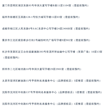
辽宁省沈阳市沈河区中街路137号亨得利名表维修授权店1楼法穆兰售后服务中心（需提前预约）
厦门市思明区湖滨东路95号华润大厦写字楼B座11层1104室（需提前预约）
辽宁省沈阳市沈河区中街路83号亨得利名表维修授权店1楼法穆兰售后服务中心（需提前预约）
北京市朝阳区建国门外大街甲6号华熙国际中心D座11层1102室法穆兰售后服务中心（北京总部）（需提前预约）
福州市鼓楼区五四路128-1号恒力城写字楼15层03室（需提前预约）
北京市东城区东长安街1号王府井东方广场W3座6层602室法穆兰售后服务中心（需提前预约）
成都市锦江区人民东路6号SAC东原中心写字楼24层2406B室（需提前预约）
河北省保定市竞秀区朝阳北大街北国先天下法穆兰售后服务中心（需提前预约）
内蒙古自治区阿拉善盟市左旗土尔扈特大街法穆兰售后服务中心（需提前预约）
重庆市江北区观音桥步行街2号融恒时代广场写字楼9层902室（需提前预约）
内蒙古自治区巴彦淖尔市临河区新华街法穆兰售后服务中心（需提前预约）
内蒙古自治区包头市青山区幸福路甲3号王府井百货名表维修法穆兰售后服务中心（需提前预约）
长沙市芙蓉区定王台街道建湘路393号世茂环球金融中心写字楼（芙蓉广场）10层13室
内蒙古自治区赤峰市红山区哈达街法穆兰售后服务中心（需提前预约）
（需提前预约）
内蒙古自治区鄂尔多斯市东胜区伊金霍洛街法穆兰售后服务中心（需提前预约）
郑州市二七区铭功路10号华润大厦写字楼29层2905室（需提前预约）
内蒙古自治区呼伦贝尔市海拉尔区中央街法穆兰售后服务中心（需提前预约）
内蒙古自治区通辽市科尔沁区明仁大街法穆兰售后服务中心（需提前预约）
太原市迎泽区解放路15号亨得利名表服务中心（品牌授权店）3层整层（需提前预约）
内蒙古自治区乌海市海勃湾区人民南路法穆兰售后服务中心（需提前预约）
内蒙古自治区乌兰察布市集宁区恩和大街法穆兰售后服务中心（需提前预约）
沈阳市沈河区中街路137号亨得利名表服务中心（品牌授权店）1层整层（需提前预约）
内蒙古自治区锡林郭勒盟市锡林浩特市光明街与额尔敦路交叉口法穆兰售后服务中心（需提前预约）
内蒙古自治区兴安盟市乌兰浩特市兴安大街法穆兰售后服务中心（需提前预约）
沈阳市沈河区中街路83号亨得利名表服务中心（品牌授权店）1层整层（需提前预约）