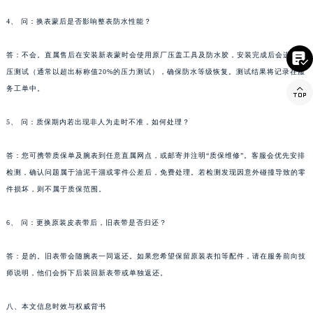
云南省昭通市昭阳区青年路法穆兰售后服务中心（需提前预约）
4、 问：换表蒙后是否影响整表防水性能？
台湾省台北市万华区中华路法穆兰售后服务中心（需提前预约）
台湾省新北市板桥区文化路法穆兰售后服务中心（需提前预约）

答：不会。直属售后在安装新表蒙时会使用原厂压盖工具及防水胶，安装完成后会进行加
台湾省桃园市中坜区中丰路法穆兰售后服务中心（需提前预约）
压测试（通常以超出标称值20%的压力测试），确保防水等级恢复。测试结果将记录在服
台湾省台中市西屯区文华路法穆兰售后服务中心（需提前预约）

务工单中。
台湾省台南市中西区国华街法穆兰售后服务中心（需提前预约）
5、 问：质保期内若出现非人为走时不准，如何处理？
台湾省高雄市新兴区五福路法穆兰售后服务中心（需提前预约）
台湾省基隆市仁爱区仁三路法穆兰售后服务中心（需提前预约）
答：您可携带质保单及腕表到任意直属网点，或邮寄并注明“质保维修”。客服会优先安排
台湾省新竹市东区中正路法穆兰售后服务中心（需提前预约）
检测，确认问题属于油泥干涸或零件公差后，免费处理。若检测发现因意外碰撞导致的零
台湾省嘉义市东区文化路法穆兰售后服务中心（需提前预约）
件损坏，则不属于质保范围。
重庆市江北区观音桥步行街2号融恒时代广场9层902室法穆兰售后服务中心（需提前预约）
新疆维吾尔自治区乌鲁木齐市天山区红山路26号时代广场（CCMALL）C座17层17-B法穆兰售后服务中心（需提前预约）
6、 问：更换原装皮表带后，旧表带是否归还？
浙江省温州市鹿城区锦绣路1067号置信广场10层1015室法穆兰售后服务中心（需提前预约）
答：是的。旧表带会随腕表一同返还。如果您希望保留原装表扣等配件，请在服务前向技
黑龙江省哈尔滨市道里区友谊西路600号富力中心T2座写字楼29层03室室法穆兰售后服务中心（需提前预约）
师说明，他们会拆下后装回新表带或单独返还。
辽宁省大连市中山区人民路15号国际金融大厦7层G室法穆兰售后服务中心（需提前预约）
广东省佛山市禅城区季华五路57号万科金融中心C座12层1205室法穆兰售后服务中心（需提前预约）
八、本文信息时效与权威背书