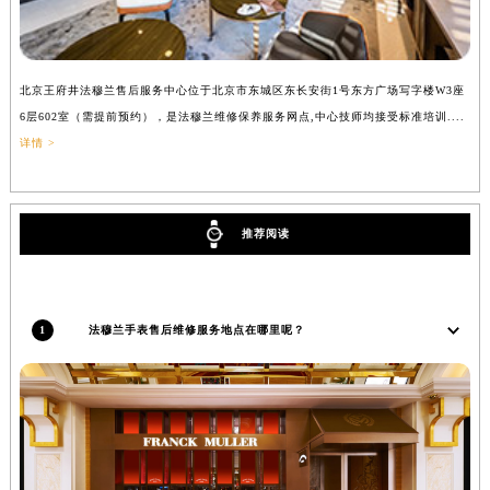
北京王府井法穆兰售后服务中心位于北京市东城区东长安街1号东方广场写字楼W3座
上
6层602室（需提前预约），是法穆兰维修保养服务网点,中心技师均接受标准培训....
（
详情 >
推荐阅读
1
法穆兰手表售后维修服务地点在哪里呢？