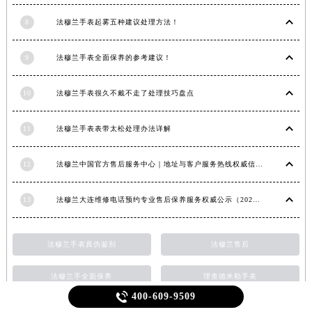
8
法穆兰手表起雾五种建议处理方法！
9
法穆兰手表全面保养的参考建议！
10
法穆兰手表很久不戴不走了处理技巧盘点
11
法穆兰手表表带太松处理办法详解
12
法穆兰中国官方售后服务中心｜地址与客户服务热线权威信息通知（2026年7月最新）
13
法穆兰大连维修电话预约专业售后保养服务权威公示（2026年7月最新）
法穆兰手表真伪鉴别
法穆兰售后
法穆兰手全面保养
理查德米勒手表

400-609-9509
法兰克穆勒手表
法穆兰表壳清洗