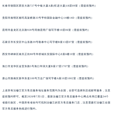
福建省漳州市龙文区步港路法穆兰售后服务中心（需提前预约）
长春市朝阳区西安大路727号中银大厦A座(旺进大厦)18层09室（需提前预约）
江苏省常州市新北区龙锦路1590号现代传媒中心5号楼10层1008室法穆兰售后服务中心（需提前预约）
江苏省淮安市清江浦区淮海北路法穆兰售后服务中心（需提前预约）
贵阳市南明区都司高架桥路33号亨特国际金融中心14楼14D（需提前预约）
江苏省连云港市海州区通灌北路法穆兰售后服务中心（需提前预约）
昆明市盘龙区北京路928号同德昆明广场写字楼10层06室（需提前预约）
江苏省南京市秦淮区中山南路1号南京中心22层22-C1-C3室法穆兰售后服务中心（需提前预约）
江苏省宿迁市宿城区西湖路法穆兰售后服务中心（需提前预约）
石家庄市长安区中山东路39号勒泰中心写字楼B座13层07室（需提前预约）
江苏省泰州市海陵区永定东路399号置地商务中心东塔（华润万象城）17层1706室法穆兰售后服务中心（需提前预约）
江苏省徐州市鼓楼区淮海东路29号苏宁广场IFC国际金融中心35层3508室法穆兰售后服务中心（需提前预约）
西安市碑林区南关正街88号华侨城长安国际中心E座6楼10室（需提前预约）
江苏省盐城市盐都区世纪大道5号盐城金融城写字楼1号楼16层1604室法穆兰售后服务中心（需提前预约）
江苏省扬州市邗江区国展路29号星耀天地写字楼1号楼18层1803室法穆兰售后服务中心（需提前预约）
海口市龙华区金贸东路5号海口华润大厦B座17层1707室（需提前预约）
江苏省镇江市京口区中山东路法穆兰售后服务中心（需提前预约）
唐山市路南区新华东道100号万达广场写字楼A座10层1002室（需提前预约）
江西省抚州市临川区赣东大道法穆兰售后服务中心（需提前预约）
江西省赣州市章贡区文清路法穆兰售后服务中心（需提前预约）
上述所有法穆兰官方售后服务地址服务范围均为全国，全部可选择到店或邮寄服务，注意
江西省吉安市吉州区井冈山大道法穆兰售后服务中心（需提前预约）
提前预约即可。截至2026年7月1日，最新法穆兰官方售后服务中心网点布局已覆盖34个
江西省景德镇市珠山区珠山中路法穆兰售后服务中心（需提前预约）
省级行政区，中国所有省份均可找到法穆兰的官方售后服务门店，注意需拨打法穆兰全国
江西省九江市浔阳区浔阳路法穆兰售后服务中心（需提前预约）
官方售后服务热线进行预约。