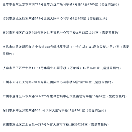
吉林省四平市铁东区紫气大路与南九经街交汇处法穆兰售后服务中心（需提前预约）
金华市金东区东市南街777号金华万达广场写字楼4号楼22层2209室（需提前预约）
吉林省松原市宁江区五环大街法穆兰售后服务中心（需提前预约）
绍兴市越城区胜利东路379号世茂天际中心写字楼8层805室（需提前预约）
吉林省通化市东昌区环通乡江南大街法穆兰售后服务中心（需提前预约）
吉林省延边市延吉市解放路法穆兰售后服务中心（需提前预约）
嘉兴市南湖区广益路705号嘉兴世界贸易中心写字楼A座13层1304室（需提前预约）
辽宁省鞍山市铁东区站前街法穆兰售后服务中心（需提前预约）
辽宁省本溪市平山区胜利路法穆兰售后服务中心（需提前预约）
南昌市红谷滩新区红谷中大道998号绿地双子塔（中央广场）A1座办公楼14层07室（需提
辽宁省朝阳市双塔区新华路法穆兰售后服务中心（需提前预约）
前预约）
辽宁省丹东市振兴区七经街法穆兰售后服务中心（需提前预约）
济南市历下区经十路11111号华润中心写字楼（万象城）15层1508室（需提前预约）
辽宁省抚顺市新抚区东一路法穆兰售后服务中心（需提前预约）
辽宁省阜新市海州区解放大街法穆兰售后服务中心（需提前预约）
广州市天河区天河路230号万菱汇国际中心写字楼A塔7层704室（需提前预约）
辽宁省葫芦岛市连山区中央路法穆兰售后服务中心（需提前预约）
辽宁省锦州市古塔区中央大街法穆兰售后服务中心（需提前预约）
广州市越秀区环市东路371-375号世界贸易中心大厦南塔写字楼15层07室（需提前预约）
辽宁省辽阳市白塔区新运大街法穆兰售后服务中心（需提前预约）
辽宁省盘锦市兴隆台区石油大街法穆兰售后服务中心（需提前预约）
深圳市罗湖区深南东路5001号华润大厦写字楼17层1701室（需提前预约）
辽宁省铁岭市银州区南马路法穆兰售后服务中心（需提前预约）
惠州市惠城区江北文昌一路7号华贸大厦写字楼1座30层05室（需提前预约）
辽宁省营口市站前区市府路与渤海大街交叉口法穆兰售后服务中心（需提前预约）