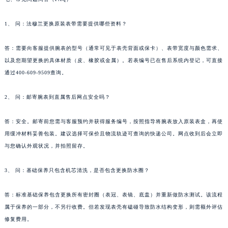
西藏自治区日喀则市桑珠孜区上海中路法穆兰售后服务中心（需提前预约）
西藏自治区山南市乃东区湖北大道法穆兰售后服务中心（需提前预约）
1、 问：法穆兰更换原装表带需要提供哪些资料？
云南省保山市隆阳区正阳路法穆兰售后服务中心（需提前预约）
云南省楚雄彝族自治州楚雄市鹿城南路法穆兰售后服务中心（需提前预约）
答：需要向客服提供腕表的型号（通常可见于表壳背面或保卡）、表带宽度与颜色需求、
以及您期望更换的具体材质（皮、橡胶或金属）。若表编号已在售后系统内登记，可直接
云南省大理白族自治州大理市建设路法穆兰售后服务中心（需提前预约）
通过400-609-9509查询。
云南省德宏傣族景颇族自治州芒市团结大街法穆兰售后服务中心（需提前预约）
云南省迪庆藏族自治州香格里拉市长征大道法穆兰售后服务中心（需提前预约）
2、 问：邮寄腕表到直属售后网点安全吗？
云南省红河哈尼族彝族自治州蒙自市天马路法穆兰售后服务中心（需提前预约）
云南省丽江市古城区七星街法穆兰售后服务中心（需提前预约）
答：安全。邮寄前您需与客服预约并获得服务编号，按照指导将腕表放入原装表盒，再使
云南省临沧市临翔区世纪路法穆兰售后服务中心（需提前预约）
用缓冲材料妥善包装。建议选择可保价且物流轨迹可查询的快递公司。网点收到后会立即
与您确认外观状况，并拍照留存。
云南省怒江傈僳族自治州泸水市人民路法穆兰售后服务中心（需提前预约）
云南省普洱市思茅区振兴大道法穆兰售后服务中心（需提前预约）
3、 问：基础保养只包含机芯清洗，是否包含更换防水圈？
云南省曲靖市麒麟区学府路法穆兰售后服务中心（需提前预约）
云南省文山壮族苗族自治州文山市东风路法穆兰售后服务中心（需提前预约）
答：标准基础保养包含更换所有密封圈（表冠、表镜、底盖）并重新做防水测试。该流程
云南省西双版纳傣族自治州景洪市宣慰大道法穆兰售后服务中心（需提前预约）
属于保养的一部分，不另行收费。但若发现表壳有磕碰导致防水结构变形，则需额外评估
云南省玉溪市红塔区南北大街法穆兰售后服务中心（需提前预约）
修复费用。