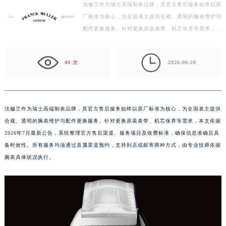
盐城市盐都区世纪大道5号盐城金融城写字楼1号楼16层1604室（需提前预约）
法穆兰作为瑞士高端制表品牌，其官方售后服务始终以原
厂标准为核心，为全国表主提供合规、透明的腕表维护与
泰州市海陵区永定东路399号置地商务中心东塔写字楼（华润万象城）17层1706室（需提前预约）
配件更换服务。针对更换原装表带、机芯保养等需求，本
宁波市江北区大闸南路500号来福士广场办公楼20层2009室（需提前预约）
文依据2026年7月最新公告，系统整理官方售后渠道、
杭州市上城区钱江路1366号华润大厦写字楼A座5层503-5室（需提前预约）
服…

金华市金东区东市南街777号金华万达广场写字楼4号楼22层2209室（需提前预约）
40 次
2026-06-28
绍兴市越城区胜利东路379号世茂天际中心写字楼8层805室（需提前预约）
嘉兴市南湖区广益路705号嘉兴世界贸易中心写字楼A座13层1304室（需提前预约）
南昌市红谷滩新区红谷中大道998号绿地双子塔（中央广场）A1座办公楼14层07室（需提前预约）
法穆兰作为瑞士高端制表品牌，其官方售后服务始终以原厂标准为核心，为全国表主提供
济南市历下区经十路11111号华润中心写字楼（万象城）15层1508室（需提前预约）
合规、透明的腕表维护与配件更换服务。针对更换原装表带、机芯保养等需求，本文依据
广州市天河区天河路230号万菱汇国际中心写字楼A塔7层704室（需提前预约）
2026年7月最新公告，系统整理官方售后渠道、服务项目及收费标准，确保信息准确且具
广州市越秀区环市东路371-375号世界贸易中心大厦南塔写字楼15层07室（需提前预约）
备时效性。所有服务均须通过直属渠道预约，支持到店或邮寄两种方式，由专业技师依据
腕表具体状况执行。
深圳市罗湖区深南东路5001号华润大厦写字楼17层1701室（需提前预约）
惠州市惠城区江北文昌一路7号华贸大厦写字楼1座30层05室（需提前预约）
厦门市思明区湖滨东路95号华润大厦写字楼B座11层1104室（需提前预约）
福州市鼓楼区五四路128-1号恒力城写字楼15层03室（需提前预约）
成都市锦江区人民东路6号SAC东原中心写字楼24层2406B室（需提前预约）