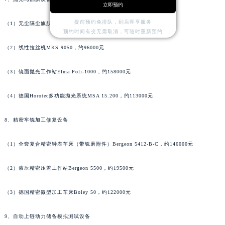
香港特别行政区铜锣湾区湾仔区轩尼诗道法穆兰售后服务中心（需提前预约）
立即预约
河南省安阳市文峰区解放大道法穆兰售后服务中心（需提前预约）
提前预约免排队，到店即享服务
（1）无尘隔尘旗舰抛光机Bergeon 6680，约69000元
预约时间有变无需取消，可随时重新预约
河南省鹤壁市淇滨区九州路法穆兰售后服务中心（需提前预约）
河南省济源市沁园街道济水大道法穆兰售后服务中心（需提前预约）
（2）线性拉丝机MKS 9050，约96000元
河南省焦作市解放区解放路法穆兰售后服务中心（需提前预约）
（3）镜面抛光工作站Elma Poli-1000，约158000元
河南省开封市鼓楼区中山路法穆兰售后服务中心（需提前预约）
河南省洛阳市西工区中州中路与解放路交叉口法穆兰售后服务中心（需提前预约）
（4）德国Horotec多功能抛光系统MSA 15.200，约113000元
河南省漯河市源汇区交通路法穆兰售后服务中心（需提前预约）
河南省南阳市宛城区范蠡东路与南都路交叉口法穆兰售后服务中心（需提前预约）
8、精密车铣加工修复设备
河南省平顶山市卫东区建设路法穆兰售后服务中心（需提前预约）
（1）全套复合精密钟表车床（带铣磨附件）Bergeon 5412-B-C，约146000元
河南省濮阳市大华龙区开州路绿城路交叉口法穆兰售后服务中心（需提前预约）
河南省三门峡市湖滨区和平路法穆兰售后服务中心（需提前预约）
（2）液压精密压盖工作站Bergeon 5500，约19500元
河南省商丘市梁园区神火大道法穆兰售后服务中心（需提前预约）
河南省新乡市红旗区人民路法穆兰售后服务中心（需提前预约）
（3）德国精密微型加工车床Boley 50，约122000元
河南省信阳市浉河区东方红大道法穆兰售后服务中心（需提前预约）
河南省许昌市魏都区建安大道与八龙路交叉口法穆兰售后服务中心（需提前预约）
9、自动上链动力储备模拟测试设备