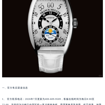
重庆市江北区观音桥步行街2号融恒时代广场写字楼9层902室（需提前预约）
长沙市芙蓉区定王台街道建湘路393号世茂环球金融中心写字楼（芙蓉广场）10层13室（需提前预约）
郑州市二七区铭功路10号华润大厦写字楼29层2905室（需提前预约）
太原市迎泽区解放路15号亨得利名表服务中心（品牌授权店）3层整层（需提前预约）
沈阳市沈河区中街路137号亨得利名表服务中心（品牌授权店）1层整层（需提前预约）
沈阳市沈河区中街路83号亨得利名表服务中心（品牌授权店）1层整层（需提前预约）
乌鲁木齐市天山区红山路26号时代广场（CCMALL）C座17层17-B（需提前预约）
温州市鹿城区锦绣路1067号置信广场10层1015室（需提前预约）
哈尔滨市道里区友谊西路600号富力中心T2座写字楼29层03室（需提前预约）
大连市中山区人民路15号国际金融大厦7层G室（需提前预约）
佛山市禅城区季华五路57号万科金融中心C座12层1205室（需提前预约）
东莞市东城街道鸿福东路1号民盈国贸中心T1写字楼9层907室（需提前预约）
无锡市梁溪区人民中路139号恒隆广场写字楼1座11层1104室（需提前预约）
南通市崇川区工农路57号圆融广场写字楼16层1603室（需提前预约）
一、官方售后渠道信息
苏州市苏州工业园区星港街199号苏州中心办公楼C座22层08室（需提前预约）
1、 官方联系电话：2026年7月更新为400-609-9509，客服在线时间为每日8:00至
武汉市江汉区解放大道686号世界贸易大厦38层09室（需提前预约）
22:00。该号码为法穆兰中国区统一客户服务热线，受理更换原装表带、机芯保养、故障