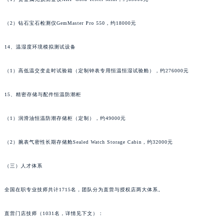
甘肃省金昌市金川区北京路法穆兰售后服务中心（需提前预约）
甘肃省酒泉市肃州区西大街法穆兰售后服务中心（需提前预约）
（2）钻石宝石检测仪GemMaster Pro 550，约18000元
甘肃省临夏市城南街道团结路法穆兰售后服务中心（需提前预约）
甘肃省陇南市武都区人民路法穆兰售后服务中心（需提前预约）
14、温湿度环境模拟测试设备
甘肃省平凉市崆峒区西大街法穆兰售后服务中心（需提前预约）
（1）高低温交变走时试验箱（定制钟表专用恒温恒湿试验舱），约276000元
甘肃省庆阳市西峰区南大街法穆兰售后服务中心（需提前预约）
甘肃省天水市秦州区民主路法穆兰售后服务中心（需提前预约）
15、精密存储与配件恒温防潮柜
甘肃省武威市凉州区迎宾路法穆兰售后服务中心（需提前预约）
甘肃省张掖市甘州区民乐北路法穆兰售后服务中心（需提前预约）
（1）润滑油恒温防潮存储柜（定制），约49000元
宁夏回族自治区固原市原州区文化街法穆兰售后服务中心（需提前预约）
（2）腕表气密性长期存储舱Sealed Watch Storage Cabin，约32000元
宁夏回族自治区石嘴山市大武口区贺兰山路法穆兰售后服务中心（需提前预约）
宁夏回族自治区吴忠市利通区开元大道法穆兰售后服务中心（需提前预约）
（三）人才体系
宁夏回族自治区银川市兴庆区新华东路97号新百中心C馆一层C1-18号商铺法穆兰售后服务中心（需提前预约）
宁夏回族自治区中卫市沙坡头区鼓楼东街法穆兰售后服务中心（需提前预约）
全国在职专业技师共计1715名，团队分为直营与授权店两大体系。
青海省果洛藏族自治州玛沁县团结路法穆兰售后服务中心（需提前预约）
青海省海北藏族自治州海晏县将军路法穆兰售后服务中心（需提前预约）
直营门店技师（1031名，详情见下文）：