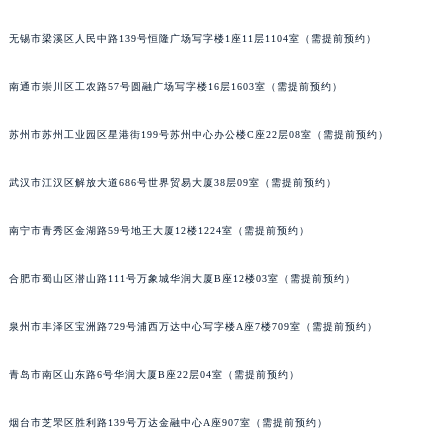
安徽省滁州市琅琊区南谯北路法穆兰售后服务中心（需提前预约）
安徽省阜阳市颍州区颍州北路法穆兰售后服务中心（需提前预约）
无锡市梁溪区人民中路139号恒隆广场写字楼1座11层1104室（需提前预约）
安徽省淮北市相山区淮海路法穆兰售后服务中心（需提前预约）
南通市崇川区工农路57号圆融广场写字楼16层1603室（需提前预约）
安徽省淮南市田家庵区国庆中路法穆兰售后服务中心（需提前预约）
安徽省黄山市屯溪区黄山西路法穆兰售后服务中心（需提前预约）
苏州市苏州工业园区星港街199号苏州中心办公楼C座22层08室（需提前预约）
安徽省六安市金安区解放中路法穆兰售后服务中心（需提前预约）
安徽省马鞍山市雨山区湖南西路法穆兰售后服务中心（需提前预约）
武汉市江汉区解放大道686号世界贸易大厦38层09室（需提前预约）
安徽省宿州市埇桥区人民中路法穆兰售后服务中心（需提前预约）
南宁市青秀区金湖路59号地王大厦12楼1224室（需提前预约）
安徽省铜陵市铜官区石城大道法穆兰售后服务中心（需提前预约）
安徽省芜湖市镜湖区中山路步行街法穆兰售后服务中心（需提前预约）
合肥市蜀山区潜山路111号万象城华润大厦B座12楼03室（需提前预约）
安徽省宣城市宣州区叠嶂西路法穆兰售后服务中心（需提前预约）
福建省龙岩市新罗区九一南路法穆兰售后服务中心（需提前预约）
泉州市丰泽区宝洲路729号浦西万达中心写字楼A座7楼709室（需提前预约）
福建省南平市建阳区人民西路法穆兰售后服务中心（需提前预约）
福建省宁德市蕉城区天湖东路法穆兰售后服务中心（需提前预约）
青岛市南区山东路6号华润大厦B座22层04室（需提前预约）
福建省莆田市城厢区霞林街道荔华东大道法穆兰售后服务中心（需提前预约）
烟台市芝罘区胜利路139号万达金融中心A座907室（需提前预约）
福建省三明市三元区东乾二路法穆兰售后服务中心（需提前预约）