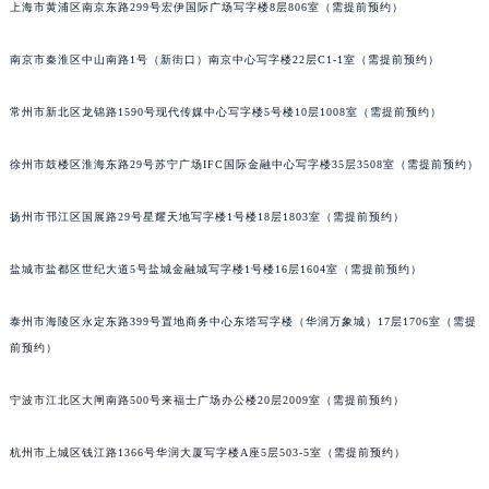
上海市黄浦区南京东路299号宏伊国际广场写字楼8层806室（需提前预约）
黑龙江省大庆市萨尔图区会战大街法穆兰售后服务中心（需提前预约）
黑龙江省鹤岗市向阳区红军路法穆兰售后服务中心（需提前预约）
南京市秦淮区中山南路1号（新街口）南京中心写字楼22层C1-1室（需提前预约）
黑龙江省黑河市爱辉区中央街法穆兰售后服务中心（需提前预约）
黑龙江省鸡西市鸡冠区红军路法穆兰售后服务中心（需提前预约）
常州市新北区龙锦路1590号现代传媒中心写字楼5号楼10层1008室（需提前预约）
黑龙江省佳木斯市向阳区长安路法穆兰售后服务中心（需提前预约）
黑龙江省牡丹江市东安区太平路法穆兰售后服务中心（需提前预约）
徐州市鼓楼区淮海东路29号苏宁广场IFC国际金融中心写字楼35层3508室（需提前预约）
黑龙江省七台河市桃山区大同街法穆兰售后服务中心（需提前预约）
扬州市邗江区国展路29号星耀天地写字楼1号楼18层1803室（需提前预约）
黑龙江省齐齐哈尔市龙沙区龙华路法穆兰售后服务中心（需提前预约）
黑龙江省双鸭山市尖山区新兴大街法穆兰售后服务中心（需提前预约）
盐城市盐都区世纪大道5号盐城金融城写字楼1号楼16层1604室（需提前预约）
黑龙江省绥化市北林区新华街与康庄路交叉口法穆兰售后服务中心（需提前预约）
黑龙江省伊春市伊美区通河路法穆兰售后服务中心（需提前预约）
泰州市海陵区永定东路399号置地商务中心东塔写字楼（华润万象城）17层1706室（需提
吉林省白城市洮北区明仁南街法穆兰售后服务中心（需提前预约）
前预约）
吉林省白山市浑江区浑江大街法穆兰售后服务中心（需提前预约）
宁波市江北区大闸南路500号来福士广场办公楼20层2009室（需提前预约）
吉林省吉林市船营区河南街法穆兰售后服务中心（需提前预约）
吉林省辽源市龙山区人民大街法穆兰售后服务中心（需提前预约）
杭州市上城区钱江路1366号华润大厦写字楼A座5层503-5室（需提前预约）
吉林省梅河口市新华街道梅河大街法穆兰售后服务中心（需提前预约）