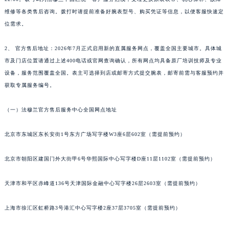
南宁市青秀区金湖路59号地王大厦12楼1224室（需提前预约）
维修等各类售后咨询。拨打时请提前准备好腕表型号、购买凭证等信息，以便客服快速定
合肥市蜀山区潜山路111号万象城华润大厦B座12楼03室（需提前预约）
位需求。
泉州市丰泽区宝洲路729号浦西万达中心写字楼A座7楼709室（需提前预约）
青岛市南区山东路6号华润大厦B座22层04室（需提前预约）
2、 官方售后地址：2026年7月正式启用新的直属服务网点，覆盖全国主要城市。具体城
市及门店位置请通过上述400电话或官网查询确认，所有网点均具备原厂培训技师及专业
烟台市芝罘区胜利路139号万达金融中心A座907室（需提前预约）
设备，服务范围覆盖全国。表主可选择到店或邮寄方式提交腕表，邮寄前需与客服预约并
长春市朝阳区西安大路727号中银大厦A座(旺进大厦)18层09室（需提前预约）
获取专属服务编号。
贵阳市南明区都司高架桥路33号亨特国际金融中心14楼14D（需提前预约）
昆明市盘龙区北京路928号同德昆明广场写字楼10层06室（需提前预约）
（一）法穆兰官方售后服务中心全国网点地址
石家庄市长安区中山东路39号勒泰中心写字楼B座13层07室（需提前预约）
西安市碑林区南关正街88号华侨城长安国际中心E座6楼10室（需提前预约）
北京市东城区东长安街1号东方广场写字楼W3座6层602室（需提前预约）
海口市龙华区金贸东路5号海口华润大厦B座17层1707室（需提前预约）
北京市朝阳区建国门外大街甲6号华熙国际中心写字楼D座11层1102室（需提前预约）
唐山市路南区新华东道100号万达广场写字楼A座10层1002室（需提前预约）
台州市椒江区东海大道1800号腾达中心东1幢20楼2002室（需提前预约）
天津市和平区赤峰道136号天津国际金融中心写字楼26层2603室（需提前预约）
内蒙古自治区呼和浩特市玉泉区大学西街70号华润万象城写字楼（鄂尔多斯大厦）23层2326室（需提前预约）
甘肃省兰州市七里河区西津西路16号兰州中心写字楼21层2102室（需提前预约）
上海市徐汇区虹桥路3号港汇中心写字楼2座37层3705室（需提前预约）
重庆市解放碑渝中区民权路28号英利国际金融中心写字楼20层01室（需提前预约）