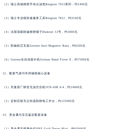
湖南省衡阳市雁峰区解放路法穆兰售后服务中心（需提前预约）
（2）瑞士高端精密手动点油笔Bergeon 7013系列，约1400元
湖南省怀化市鹤城区迎丰中路法穆兰售后服务中心（需提前预约）
（3）瑞士专业级快速服务工具Bergeon 7812，约3100元
湖南省娄底市娄星区长青街法穆兰售后服务中心（需提前预约）
湖南省邵阳市双清区东风路法穆兰售后服务中心（需提前预约）
（4）法国顶级防磁精密镊子Dumont 12号，约1800元
湖南省湘潭市雨湖区莲城大道法穆兰售后服务中心（需提前预约）
湖南省益阳市赫山区桃花仑路法穆兰售后服务中心（需提前预约）
（5）防磁机芯支架Greiner Anti-Magnetic Base，约6200元
湖南省永州市冷水滩区永州大道与中兴路交叉口法穆兰售后服务中心（需提前预约）
湖南省岳阳市岳阳楼区东茅岭路法穆兰售后服务中心（需提前预约）
（6）Greiner全自动装针机Greiner Hand Fitter X，约75000元
湖南省张家界市永定区解放路法穆兰售后服务中心（需提前预约）
12、配套气源与车间辅助核心设备
湖南省长沙市芙蓉区建湘路393号世茂环球金融中心写字楼10层1013室法穆兰售后服务中心（需提前预约）
湖南省株洲市芦淞区建设南路法穆兰售后服务中心（需提前预约）
（1）丹麦原厂静音无油空压机JUN-AIR 6-4，约14000元
甘肃省白银市白银区北京路法穆兰售后服务中心（需提前预约）
甘肃省定西市安定区解放路法穆兰售后服务中心（需提前预约）
（2）定制百级无尘恒温防静电工作台，约125000元
甘肃省敦煌市沙州镇阳关中路法穆兰售后服务中心（需提前预约）
13、贵金属与宝石鉴定配套设备
甘肃省合作市人民街法穆兰售后服务中心（需提前预约）
甘肃省嘉峪关市雄关区新华中路法穆兰售后服务中心（需提前预约）
（1）贵金属无损测金仪XRF Gold Tester Mini，约65000元