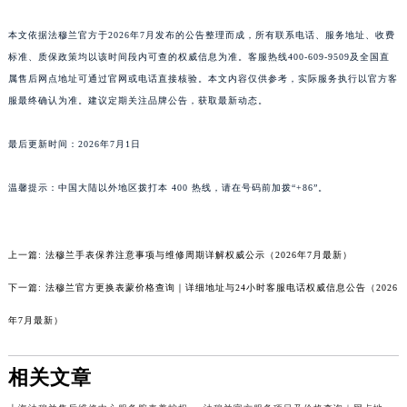
广东省东莞市东城街道鸿福东路1号民盈国贸中心T1写字楼9层907室法穆兰售后服务中心（需提前预约）
江苏省无锡市梁溪区人民中路139号恒隆广场写字楼1座11层1104室法穆兰售后服务中心（需提前预约）
本文依据法穆兰官方于2026年7月发布的公告整理而成，所有联系电话、服务地址、收费
标准、质保政策均以该时间段内可查的权威信息为准。客服热线400-609-9509及全国直
江苏省南通市崇川区工农路57号圆融广场写字楼16层1603室法穆兰售后服务中心（需提前预约）
属售后网点地址可通过官网或电话直接核验。本文内容仅供参考，实际服务执行以官方客
江苏省苏州市苏州工业园区 星港街199号苏州中心办公楼C座22层08室法穆兰售后服务中心（需提前预约）
服最终确认为准。建议定期关注品牌公告，获取最新动态。
湖北省武汉市江汉区解放大道686号世界贸易大厦38层09室法穆兰售后服务中心（需提前预约）
广西省南宁市青秀区金湖路59号地王大厦12楼1224室法穆兰售后服务中心（需提前预约）
最后更新时间：2026年7月1日
安徽省合肥市蜀山区潜山路111号万象城华润大厦B座12楼03室法穆兰售后服务中心（需提前预约）
福建省泉州市丰泽区宝洲路729号浦西万达中心写字楼A座7楼709室法穆兰售后服务中心（需提前预约）
温馨提示：中国大陆以外地区拨打本 400 热线，请在号码前加拨“+86”。
山东省青岛市南区山东路6号华润大厦B座22层04室法穆兰售后服务中心（需提前预约）
山东省烟台市芝罘区胜利路139号万达金融中心A座907室法穆兰售后服务中心（需提前预约）
上一篇:
法穆兰手表保养注意事项与维修周期详解权威公示（2026年7月最新）
吉林省长春市朝阳区西安大路727号中银大厦A座(旺进大厦)18层09室法穆兰售后服务中心（需提前预约）
贵州省贵阳市南明区都司高架桥路33号亨特国际金融中心14楼14D法穆兰售后服务中心（需提前预约）
下一篇:
法穆兰官方更换表蒙价格查询｜详细地址与24小时客服电话权威信息公告（2026
云南省昆明市盘龙区北京路928号同德昆明广场写字楼10层06室法穆兰售后服务中心（需提前预约）
年7月最新）
河北省石家庄市长安区中山东路39号勒泰中心写字楼B座13层07室法穆兰售后服务中心（需提前预约）
陕西省西安市碑林区南关正街88号华侨城长安国际中心E座6楼10室法穆兰售后服务中心（需提前预约）
相关文章
海南省海口市龙华区金贸东路5号海口华润大厦B座17层1707室法穆兰售后服务中心（需提前预约）