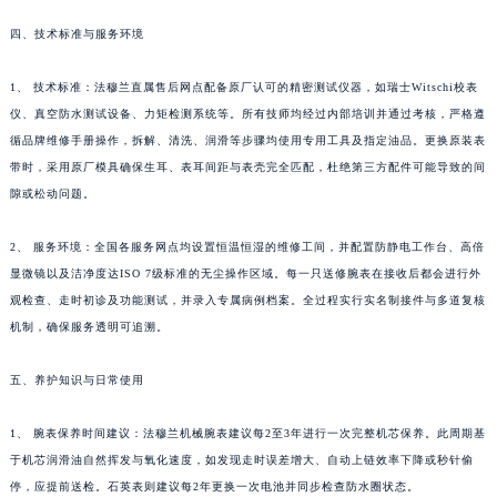
贵州省毕节市七星关区松山路法穆兰售后服务中心（需提前预约）
四、技术标准与服务环境
贵州省六盘水市钟山区钟山大道法穆兰售后服务中心（需提前预约）
贵州省黔东南苗族侗族自治州凯里市北京西路法穆兰售后服务中心（需提前预约）
1、 技术标准：法穆兰直属售后网点配备原厂认可的精密测试仪器，如瑞士Witschi校表
贵州省黔西南布依族苗族自治州兴义市大道与桔香路交汇处法穆兰售后服务中心（需提前预约）
仪、真空防水测试设备、力矩检测系统等。所有技师均经过内部培训并通过考核，严格遵
贵州省铜仁市碧江区民主路法穆兰售后服务中心（需提前预约）
循品牌维修手册操作，拆解、清洗、润滑等步骤均使用专用工具及指定油品。更换原装表
贵州省遵义市红花岗区共青大道与嵩山路交叉口法穆兰售后服务中心（需提前预约）
带时，采用原厂模具确保生耳、表耳间距与表壳完全匹配，杜绝第三方配件可能导致的间
隙或松动问题。
四川省阿坝州市马尔康市团结街法穆兰售后服务中心（需提前预约）
四川省巴中市巴州区江北大道法穆兰售后服务中心（需提前预约）
2、 服务环境：全国各服务网点均设置恒温恒湿的维修工间，并配置防静电工作台、高倍
四川省成都市锦江区人民东路6号SAC东原中心24层2406B室法穆兰售后服务中心（需提前预约）
显微镜以及洁净度达ISO 7级标准的无尘操作区域。每一只送修腕表在接收后都会进行外
四川省达州市通川区中心广场、老车坝法穆兰售后服务中心（需提前预约）
观检查、走时初诊及功能测试，并录入专属病例档案。全过程实行实名制接件与多道复核
四川省德阳市旌阳区长江西路、南街法穆兰售后服务中心（需提前预约）
机制，确保服务透明可追溯。
四川省甘孜州市康定市情歌广场、箭炉街法穆兰售后服务中心（需提前预约）
五、养护知识与日常使用
四川省广安市广安区建安南路法穆兰售后服务中心（需提前预约）
四川省广元市利州区老城南北街、东大街法穆兰售后服务中心（需提前预约）
1、 腕表保养时间建议：法穆兰机械腕表建议每2至3年进行一次完整机芯保养。此周期基
四川省乐山市市中区嘉定中路法穆兰售后服务中心（需提前预约）
于机芯润滑油自然挥发与氧化速度，如发现走时误差增大、自动上链效率下降或秒针偷
四川省凉山州市西昌市大巷口下街法穆兰售后服务中心（需提前预约）
停，应提前送检。石英表则建议每2年更换一次电池并同步检查防水圈状态。