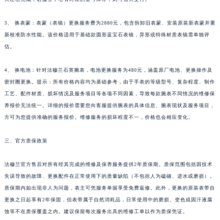
新疆维吾尔自治区库车市库车市文化东路法穆兰售后服务中心（需提前预约）
新疆维吾尔自治区库尔勒市库尔勒市人民东路法穆兰售后服务中心（需提前预约）
3、 换表蒙：表蒙（表镜）更换服务费为2880元，包含拆卸旧表蒙、安装原装新表蒙并重
新疆维吾尔自治区奎屯市团结西街法穆兰售后服务中心（需提前预约）
新校准防水性能。该价格适用于基础款圆形蓝宝石表镜，异形或特殊材质表镜需单独评
新疆维吾尔自治区昆玉市昆泉街法穆兰售后服务中心（需提前预约）
估。
新疆维吾尔自治区沙湾市三道河子镇世纪大道南路法穆兰售后服务中心（需提前预约）
4、 换电池：针对法穆兰石英腕表，电池更换服务为480元，涵盖原厂电池、更换操作及
新疆维吾尔自治区石河子市北二路法穆兰售后服务中心（需提前预约）
密封圈更换。提示：所有价格内容均为基础参考，由于手表的等级型号、复杂程度、制作
新疆维吾尔自治区双河市光明路法穆兰售后服务中心（需提前预约）
工艺、配件材质、损坏情况及服务项目等各项不同因素，导致每款腕表不同情况的维修保
新疆维吾尔自治区塔城市塔城地区闻琴路法穆兰售后服务中心（需提前预约）
养报价无法统一。详细的报价需要您向客服提供腕表的具体信息、腕表现状及服务项目，
新疆维吾尔自治区铁门关市兴疆路法穆兰售后服务中心（需提前预约）
方可为您提供准确的服务报价。维修服务的损坏程度不一，价格也会相应变化。
新疆维吾尔自治区图木舒克市图木舒克市中兴街法穆兰售后服务中心（需提前预约）
三、官方质保政策
新疆维吾尔自治区吐鲁番市高昌区文化中路文化中路法穆兰售后服务中心（需提前预约）
新疆维吾尔自治区乌苏市乌鲁木齐北路法穆兰售后服务中心（需提前预约）
法穆兰官方售后对所有经其完成的维修及保养服务提供2年质保期。质保范围包括因技术
新疆维吾尔自治区五家渠市长征西街法穆兰售后服务中心（需提前预约）
失误导致的故障、更换配件在正常使用下的质量缺陷（不包括人为磕碰、进水或磨损）。
新疆维吾尔自治区新星市东风路法穆兰售后服务中心（需提前预约）
质保期内如出现非人为问题，表主可凭服务单据享受免费返修。此外，更换的原装表带自
新疆维吾尔自治区伊宁市解放西路法穆兰售后服务中心（需提前预约）
更换之日起享有2年保固，但表带属于自然消耗品，日常使用中的磨损、变色或因汗液腐
贵州省安顺市西秀区中华南路法穆兰售后服务中心（需提前预约）
蚀等不在质保覆盖之内。建议保留每次服务出具的维修工单以作为质保凭证。