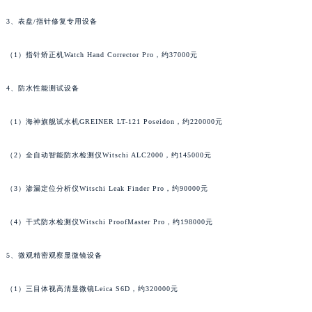
广东省汕头市龙湖区长平路法穆兰售后服务中心（需提前预约）
3、表盘/指针修复专用设备
广东省汕尾市城区香洲街道园林社区翠园街法穆兰售后服务中心（需提前预约）
广东省韶关市武江区芙蓉新区与老城中心交汇处法穆兰售后服务中心（需提前预约）
（1）指针矫正机Watch Hand Corrector Pro，约37000元
广东省深圳市罗湖区深南东路5001号华润大厦17层1701室法穆兰售后服务中心（需提前预约）
广东省阳江市江城区东风一路法穆兰售后服务中心（需提前预约）
4、防水性能测试设备
广东省云浮市云城区金山路法穆兰售后服务中心（需提前预约）
（1）海神旗舰试水机GREINER LT-121 Poseidon，约220000元
广东省湛江市赤坎区观海北路法穆兰售后服务中心（需提前预约）
广东省肇庆市端州区信安大道与砚都大道交汇处法穆兰售后服务中心（需提前预约）
（2）全自动智能防水检测仪Witschi ALC2000，约145000元
广西壮族自治区百色市右江区中山二路法穆兰售后服务中心（需提前预约）
广西壮族自治区北海市海城区北京路法穆兰售后服务中心（需提前预约）
（3）渗漏定位分析仪Witschi Leak Finder Pro，约90000元
广西壮族自治区崇左市江州区石景林街道友谊大道与丽川路交汇处法穆兰售后服务中心（需提前预约）
广西壮族自治区防城港市港口区金花茶大道法穆兰售后服务中心（需提前预约）
（4）干式防水检测仪Witschi ProofMaster Pro，约198000元
广西壮族自治区贵港市港北区港城街道布山大道与仙衣路交叉口法穆兰售后服务中心（需提前预约）
5、微观精密观察显微镜设备
广西壮族自治区桂林市秀峰区红岭路法穆兰售后服务中心（需提前预约）
广西壮族自治区河池市金城江区金城江街道朝阳路法穆兰售后服务中心（需提前预约）
（1）三目体视高清显微镜Leica S6D，约320000元
广西壮族自治区贺州市八步区城东街道灵峰南路法穆兰售后服务中心（需提前预约）