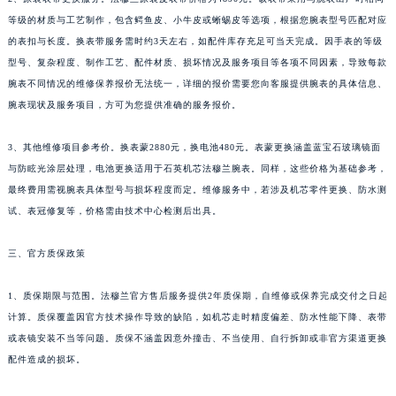
新疆维吾尔自治区可克达拉市幸福路法穆兰售后服务中心（需提前预约）
等级的材质与工艺制作，包含鳄鱼皮、小牛皮或蜥蜴皮等选项，根据您腕表型号匹配对应
新疆维吾尔自治区克拉玛依市克拉玛依区友谊路法穆兰售后服务中心（需提前预约）
的表扣与长度。换表带服务需时约3天左右，如配件库存充足可当天完成。因手表的等级
型号、复杂程度、制作工艺、配件材质、损坏情况及服务项目等各项不同因素，导致每款
新疆维吾尔自治区库车市库车市文化东路法穆兰售后服务中心（需提前预约）
腕表不同情况的维修保养报价无法统一，详细的报价需要您向客服提供腕表的具体信息、
新疆维吾尔自治区库尔勒市库尔勒市人民东路法穆兰售后服务中心（需提前预约）
腕表现状及服务项目，方可为您提供准确的服务报价。
新疆维吾尔自治区奎屯市团结西街法穆兰售后服务中心（需提前预约）
新疆维吾尔自治区昆玉市昆泉街法穆兰售后服务中心（需提前预约）
3、其他维修项目参考价。换表蒙2880元，换电池480元。表蒙更换涵盖蓝宝石玻璃镜面
新疆维吾尔自治区沙湾市三道河子镇世纪大道南路法穆兰售后服务中心（需提前预约）
与防眩光涂层处理，电池更换适用于石英机芯法穆兰腕表。同样，这些价格为基础参考，
新疆维吾尔自治区石河子市北二路法穆兰售后服务中心（需提前预约）
最终费用需视腕表具体型号与损坏程度而定。维修服务中，若涉及机芯零件更换、防水测
试、表冠修复等，价格需由技术中心检测后出具。
新疆维吾尔自治区双河市光明路法穆兰售后服务中心（需提前预约）
新疆维吾尔自治区塔城市塔城地区闻琴路法穆兰售后服务中心（需提前预约）
三、官方质保政策
新疆维吾尔自治区铁门关市兴疆路法穆兰售后服务中心（需提前预约）
新疆维吾尔自治区图木舒克市图木舒克市中兴街法穆兰售后服务中心（需提前预约）
1、质保期限与范围。法穆兰官方售后服务提供2年质保期，自维修或保养完成交付之日起
新疆维吾尔自治区吐鲁番市高昌区文化中路文化中路法穆兰售后服务中心（需提前预约）
计算。质保覆盖因官方技术操作导致的缺陷，如机芯走时精度偏差、防水性能下降、表带
新疆维吾尔自治区乌苏市乌鲁木齐北路法穆兰售后服务中心（需提前预约）
或表镜安装不当等问题。质保不涵盖因意外撞击、不当使用、自行拆卸或非官方渠道更换
配件造成的损坏。
新疆维吾尔自治区五家渠市长征西街法穆兰售后服务中心（需提前预约）
新疆维吾尔自治区新星市东风路法穆兰售后服务中心（需提前预约）