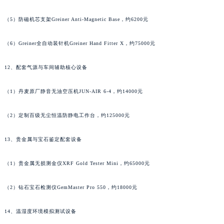
湖南省常德市武陵区人民路法穆兰售后服务中心（需提前预约）
（5）防磁机芯支架Greiner Anti-Magnetic Base，约6200元
湖南省郴州市北湖区国庆北路法穆兰售后服务中心（需提前预约）
湖南省衡阳市雁峰区解放路法穆兰售后服务中心（需提前预约）
（6）Greiner全自动装针机Greiner Hand Fitter X，约75000元
湖南省怀化市鹤城区迎丰中路法穆兰售后服务中心（需提前预约）
湖南省娄底市娄星区长青街法穆兰售后服务中心（需提前预约）
12、配套气源与车间辅助核心设备
湖南省邵阳市双清区东风路法穆兰售后服务中心（需提前预约）
（1）丹麦原厂静音无油空压机JUN-AIR 6-4，约14000元
湖南省湘潭市雨湖区莲城大道法穆兰售后服务中心（需提前预约）
湖南省益阳市赫山区桃花仑路法穆兰售后服务中心（需提前预约）
（2）定制百级无尘恒温防静电工作台，约125000元
湖南省永州市冷水滩区永州大道与中兴路交叉口法穆兰售后服务中心（需提前预约）
湖南省岳阳市岳阳楼区东茅岭路法穆兰售后服务中心（需提前预约）
13、贵金属与宝石鉴定配套设备
湖南省张家界市永定区解放路法穆兰售后服务中心（需提前预约）
湖南省长沙市芙蓉区建湘路393号世茂环球金融中心写字楼10层1013室法穆兰售后服务中心（需提前预约）
（1）贵金属无损测金仪XRF Gold Tester Mini，约65000元
湖南省株洲市芦淞区建设南路法穆兰售后服务中心（需提前预约）
（2）钻石宝石检测仪GemMaster Pro 550，约18000元
甘肃省白银市白银区北京路法穆兰售后服务中心（需提前预约）
甘肃省定西市安定区解放路法穆兰售后服务中心（需提前预约）
14、温湿度环境模拟测试设备
甘肃省敦煌市沙州镇阳关中路法穆兰售后服务中心（需提前预约）