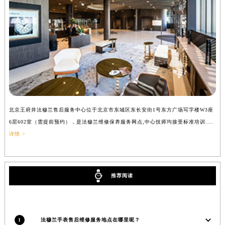
陕西省西安市碑林区南关正街88号华侨城长安国际中心E座6楼10室法穆兰售后服务中心（需提前预约）
海南省海口市龙华区金贸东路5号海口华润大厦B座17层1707室法穆兰售后服务中心（需提前预约）
河北省唐山市路南区新华东道100号万达广场写字楼A座10层1002室法穆兰售后服务中心（需提前预约）
台州市椒江区东海大道1800号腾达中心东1幢20楼2002室法穆兰售后服务中心（需提前预约）
呼和浩特市玉泉区大学西街70号华润万象城写字楼（鄂尔多斯大厦）23层2326室法穆兰售后服务中心（需提前预约）
兰州市七里河区西津西路16号兰州中心写字楼21层2102室法穆兰售后服务中心（需提前预约）
重庆市解放碑渝中区民权路28号英利国际金融中心写字楼20层01室法穆兰售后服务中心（需提前预约）
节假日正常营业！
北京王府井法穆兰售后服务中心位于北京市东城区东长安街1号东方广场写字楼W3座
上
6层602室（需提前预约），是法穆兰维修保养服务网点,中心技师均接受标准培训....
（
详情 >
推荐阅读
1
法穆兰手表售后维修服务地点在哪里呢？