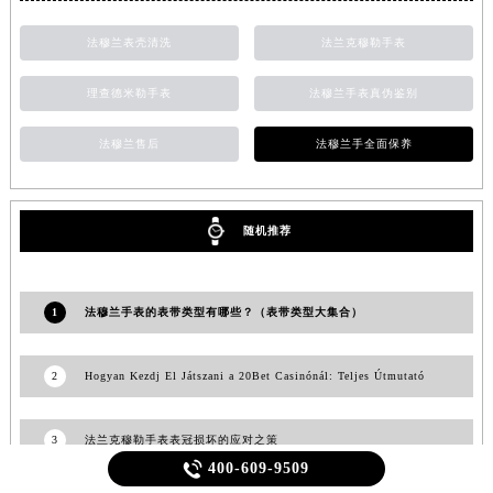
法穆兰表壳清洗
法兰克穆勒手表
理查德米勒手表
法穆兰手表真伪鉴别
法穆兰售后
法穆兰手全面保养
随机推荐
1
法穆兰手表的表带类型有哪些？（表带类型大集合）
2
Hogyan Kezdj El Játszani a 20Bet Casinónál: Teljes Útmutató
3
法兰克穆勒手表表冠损坏的应对之策

400-609-9509