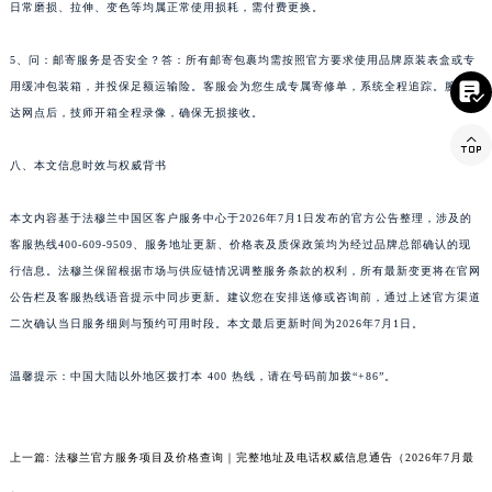
日常磨损、拉伸、变色等均属正常使用损耗，需付费更换。
云南省西双版纳傣族自治州景洪市宣慰大道法穆兰售后服务中心（需提前预约）
云南省玉溪市红塔区南北大街法穆兰售后服务中心（需提前预约）
5、问：邮寄服务是否安全？答：所有邮寄包裹均需按照官方要求使用品牌原装表盒或专
云南省昭通市昭阳区青年路法穆兰售后服务中心（需提前预约）

用缓冲包装箱，并投保足额运输险。客服会为您生成专属寄修单，系统全程追踪。腕表送
台湾省台北市万华区中华路法穆兰售后服务中心（需提前预约）
达网点后，技师开箱全程录像，确保无损接收。

台湾省新北市板桥区文化路法穆兰售后服务中心（需提前预约）
八、本文信息时效与权威背书
台湾省桃园市中坜区中丰路法穆兰售后服务中心（需提前预约）
台湾省台中市西屯区文华路法穆兰售后服务中心（需提前预约）
本文内容基于法穆兰中国区客户服务中心于2026年7月1日发布的官方公告整理，涉及的
台湾省台南市中西区国华街法穆兰售后服务中心（需提前预约）
客服热线400-609-9509、服务地址更新、价格表及质保政策均为经过品牌总部确认的现
台湾省高雄市新兴区五福路法穆兰售后服务中心（需提前预约）
行信息。法穆兰保留根据市场与供应链情况调整服务条款的权利，所有最新变更将在官网
台湾省基隆市仁爱区仁三路法穆兰售后服务中心（需提前预约）
公告栏及客服热线语音提示中同步更新。建议您在安排送修或咨询前，通过上述官方渠道
二次确认当日服务细则与预约可用时段。本文最后更新时间为2026年7月1日。
台湾省新竹市东区中正路法穆兰售后服务中心（需提前预约）
台湾省嘉义市东区文化路法穆兰售后服务中心（需提前预约）
温馨提示：中国大陆以外地区拨打本 400 热线，请在号码前加拨“+86”。
重庆市江北区观音桥步行街2号融恒时代广场9层902室法穆兰售后服务中心（需提前预约）
新疆维吾尔自治区乌鲁木齐市天山区红山路26号时代广场（CCMALL）C座17层17-B法穆兰售后服务中心（需提前预约）
浙江省温州市鹿城区锦绣路1067号置信广场10层1015室法穆兰售后服务中心（需提前预约）
上一篇:
法穆兰官方服务项目及价格查询｜完整地址及电话权威信息通告（2026年7月最
黑龙江省哈尔滨市道里区友谊西路600号富力中心T2座写字楼29层03室室法穆兰售后服务中心（需提前预约）