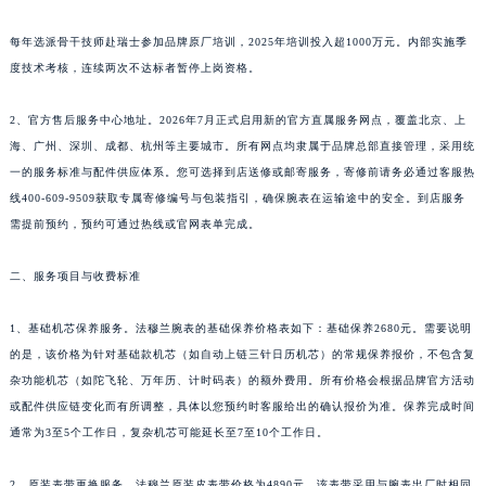
陕西省榆林市榆阳区长兴路法穆兰售后服务中心（需提前预约）
每年选派骨干技师赴瑞士参加品牌原厂培训，2025年培训投入超1000万元。内部实施季
新疆维吾尔自治区阿克苏市东大街法穆兰售后服务中心（需提前预约）
度技术考核，连续两次不达标者暂停上岗资格。
新疆维吾尔自治区阿拉尔市胜利大道法穆兰售后服务中心（需提前预约）
新疆维吾尔自治区阿拉山口市友好路法穆兰售后服务中心（需提前预约）
2、官方售后服务中心地址。2026年7月正式启用新的官方直属服务网点，覆盖北京、上
新疆维吾尔自治区阿勒泰市解放路法穆兰售后服务中心（需提前预约）
海、广州、深圳、成都、杭州等主要城市。所有网点均隶属于品牌总部直接管理，采用统
新疆维吾尔自治区阿图什市光明路法穆兰售后服务中心（需提前预约）
一的服务标准与配件供应体系。您可选择到店送修或邮寄服务，寄修前请务必通过客服热
线400-609-9509获取专属寄修编号与包装指引，确保腕表在运输途中的安全。到店服务
新疆维吾尔自治区白杨市军垦路法穆兰售后服务中心（需提前预约）
需提前预约，预约可通过热线或官网表单完成。
新疆维吾尔自治区北屯市团结路法穆兰售后服务中心（需提前预约）
新疆维吾尔自治区博乐市博乐市北京路法穆兰售后服务中心（需提前预约）
二、服务项目与收费标准
新疆维吾尔自治区昌吉市延安北路法穆兰售后服务中心（需提前预约）
新疆维吾尔自治区阜康市博峰路法穆兰售后服务中心（需提前预约）
1、基础机芯保养服务。法穆兰腕表的基础保养价格表如下：基础保养2680元。需要说明
新疆维吾尔自治区哈密市伊州区建国北路法穆兰售后服务中心（需提前预约）
的是，该价格为针对基础款机芯（如自动上链三针日历机芯）的常规保养报价，不包含复
杂功能机芯（如陀飞轮、万年历、计时码表）的额外费用。所有价格会根据品牌官方活动
新疆维吾尔自治区和田市和田市北京西路法穆兰售后服务中心（需提前预约）
或配件供应链变化而有所调整，具体以您预约时客服给出的确认报价为准。保养完成时间
新疆维吾尔自治区胡杨河市胡杨河市胡杨路法穆兰售后服务中心（需提前预约）
通常为3至5个工作日，复杂机芯可能延长至7至10个工作日。
新疆维吾尔自治区霍尔果斯市亚欧北路法穆兰售后服务中心（需提前预约）
新疆维吾尔自治区喀什市解放北路法穆兰售后服务中心（需提前预约）
2、原装表带更换服务。法穆兰原装皮表带价格为4890元。该表带采用与腕表出厂时相同