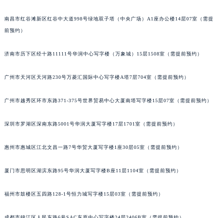
吉林省辽源市龙山区人民大街法穆兰售后服务中心（需提前预约）
南昌市红谷滩新区红谷中大道998号绿地双子塔（中央广场）A1座办公楼14层07室（需提
吉林省梅河口市新华街道梅河大街法穆兰售后服务中心（需提前预约）
前预约）
吉林省四平市铁东区紫气大路与南九经街交汇处法穆兰售后服务中心（需提前预约）
吉林省松原市宁江区五环大街法穆兰售后服务中心（需提前预约）
济南市历下区经十路11111号华润中心写字楼（万象城）15层1508室（需提前预约）
吉林省通化市东昌区环通乡江南大街法穆兰售后服务中心（需提前预约）
吉林省延边市延吉市解放路法穆兰售后服务中心（需提前预约）
广州市天河区天河路230号万菱汇国际中心写字楼A塔7层704室（需提前预约）
辽宁省鞍山市铁东区站前街法穆兰售后服务中心（需提前预约）
广州市越秀区环市东路371-375号世界贸易中心大厦南塔写字楼15层07室（需提前预约）
辽宁省本溪市平山区胜利路法穆兰售后服务中心（需提前预约）
辽宁省朝阳市双塔区新华路法穆兰售后服务中心（需提前预约）
深圳市罗湖区深南东路5001号华润大厦写字楼17层1701室（需提前预约）
辽宁省丹东市振兴区七经街法穆兰售后服务中心（需提前预约）
辽宁省抚顺市新抚区东一路法穆兰售后服务中心（需提前预约）
惠州市惠城区江北文昌一路7号华贸大厦写字楼1座30层05室（需提前预约）
辽宁省阜新市海州区解放大街法穆兰售后服务中心（需提前预约）
厦门市思明区湖滨东路95号华润大厦写字楼B座11层1104室（需提前预约）
辽宁省葫芦岛市连山区中央路法穆兰售后服务中心（需提前预约）
辽宁省锦州市古塔区中央大街法穆兰售后服务中心（需提前预约）
福州市鼓楼区五四路128-1号恒力城写字楼15层03室（需提前预约）
辽宁省辽阳市白塔区新运大街法穆兰售后服务中心（需提前预约）
辽宁省盘锦市兴隆台区石油大街法穆兰售后服务中心（需提前预约）
成都市锦江区人民东路6号SAC东原中心写字楼24层2406B室（需提前预约）