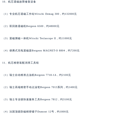
10、机芯退磁故障修复设备
河南省信阳市浉河区东方红大道法穆兰售后服务中心（需提前预约）
河南省许昌市魏都区建安大道与八龙路交叉口法穆兰售后服务中心（需提前预约）
（1）专业机芯退磁工作站Witschi Demag 300，约132000元
河南省郑州市二七区民主路10号华润大厦29层2905室法穆兰售后服务中心（需提前预约）
河南省周口市川汇区七一路法穆兰售后服务中心（需提前预约）
（2）双回路退磁机Bergeon 6500，约48000元
河南省驻马店市驿城区乐山大道与置地大道交叉口法穆兰售后服务中心（需提前预约）
（3）退磁测磁一体机Witschi Teslascope II，约11000元
湖北省鄂州市鄂城区文星大道法穆兰售后服务中心（需提前预约）
湖北省黄冈市黄州区赤壁大道法穆兰售后服务中心（需提前预约）
（4）便携式充电退磁器Bergeon MAGNET-O 8804，约7200元
湖北省黄石市黄石港区武汉路法穆兰售后服务中心（需提前预约）
湖北省荆门市东宝中天街步行街法穆兰售后服务中心（需提前预约）
11、机芯精密装配润滑工具组
湖北省荆州市荆州区荆中路法穆兰售后服务中心（需提前预约）
（1）瑞士自动精准点油机Bergeon 7718-1A，约2100元
湖北省十堰市茅箭区人民北路法穆兰售后服务中心（需提前预约）
湖北省随州市曾都区青年路法穆兰售后服务中心（需提前预约）
（2）瑞士高端精密手动点油笔Bergeon 7013系列，约1400元
湖北省咸宁市咸安区长安大道法穆兰售后服务中心（需提前预约）
湖北省襄阳市樊城区长虹路与人民路交叉口法穆兰售后服务中心（需提前预约）
（3）瑞士专业级快速服务工具Bergeon 7812，约3100元
湖北省孝感市孝南区复兴大道法穆兰售后服务中心（需提前预约）
湖北省宜昌市西陵区夷陵大道与港窑路法穆兰售后服务中心（需提前预约）
（4）法国顶级防磁精密镊子Dumont 12号，约1800元