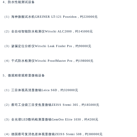
4、防水性能测试设备
广东省梅州市梅江区金燕大道法穆兰售后服务中心（需提前预约）
广东省清远市清城区湖西路法穆兰售后服务中心（需提前预约）
（1）海神旗舰试水机GREINER LT-121 Poseidon，约220000元
广东省汕头市龙湖区长平路法穆兰售后服务中心（需提前预约）
广东省汕尾市城区香洲街道园林社区翠园街法穆兰售后服务中心（需提前预约）
（2）全自动智能防水检测仪Witschi ALC2000，约145000元
广东省韶关市武江区芙蓉新区与老城中心交汇处法穆兰售后服务中心（需提前预约）
（3）渗漏定位分析仪Witschi Leak Finder Pro，约90000元
广东省深圳市罗湖区深南东路5001号华润大厦17层1701室法穆兰售后服务中心（需提前预约）
广东省阳江市江城区东风一路法穆兰售后服务中心（需提前预约）
（4）干式防水检测仪Witschi ProofMaster Pro，约198000元
广东省云浮市云城区金山路法穆兰售后服务中心（需提前预约）
广东省湛江市赤坎区观海北路法穆兰售后服务中心（需提前预约）
5、微观精密观察显微镜设备
广东省肇庆市端州区信安大道与砚都大道交汇处法穆兰售后服务中心（需提前预约）
（1）三目体视高清显微镜Leica S6D，约320000元
广西壮族自治区百色市右江区中山二路法穆兰售后服务中心（需提前预约）
广西壮族自治区北海市海城区北京路法穆兰售后服务中心（需提前预约）
（2）蔡司工业级三目变焦显微镜ZEISS Stemi 305，约185000元
广西壮族自治区崇左市江州区石景林街道友谊大道与丽川路交汇处法穆兰售后服务中心（需提前预约）
广西壮族自治区防城港市港口区金花茶大道法穆兰售后服务中心（需提前预约）
（3）全光谱LED数码检测显微镜GemOro Elite 1030，约4200元
广西壮族自治区贵港市港北区港城街道布山大道与仙衣路交叉口法穆兰售后服务中心（需提前预约）
广西壮族自治区桂林市秀峰区红岭路法穆兰售后服务中心（需提前预约）
（4）德国蔡司复消色差体视显微镜ZEISS Stemi 508，约380000元