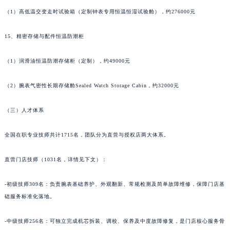
甘肃省合作市人民街法穆兰售后服务中心（需提前预约）
（1）高低温交变走时试验箱（定制钟表专用恒温恒湿试验舱），约276000元
甘肃省嘉峪关市雄关区新华中路法穆兰售后服务中心（需提前预约）
15、精密存储与配件恒温防潮柜
甘肃省金昌市金川区北京路法穆兰售后服务中心（需提前预约）
甘肃省酒泉市肃州区西大街法穆兰售后服务中心（需提前预约）
（1）润滑油恒温防潮存储柜（定制），约49000元
甘肃省临夏市城南街道团结路法穆兰售后服务中心（需提前预约）
甘肃省陇南市武都区人民路法穆兰售后服务中心（需提前预约）
（2）腕表气密性长期存储舱Sealed Watch Storage Cabin，约32000元
甘肃省平凉市崆峒区西大街法穆兰售后服务中心（需提前预约）
甘肃省庆阳市西峰区南大街法穆兰售后服务中心（需提前预约）
（三）人才体系
甘肃省天水市秦州区民主路法穆兰售后服务中心（需提前预约）
全国在职专业技师共计1715名，团队分为直营与授权店两大体系。
甘肃省武威市凉州区迎宾路法穆兰售后服务中心（需提前预约）
甘肃省张掖市甘州区民乐北路法穆兰售后服务中心（需提前预约）
直营门店技师（1031名，详情见下文）：
宁夏回族自治区固原市原州区文化街法穆兰售后服务中心（需提前预约）
宁夏回族自治区石嘴山市大武口区贺兰山路法穆兰售后服务中心（需提前预约）
-初级技师309名：负责腕表基础养护、外观翻新、常规检测及简单故障维修，保障门店基
宁夏回族自治区吴忠市利通区开元大道法穆兰售后服务中心（需提前预约）
础服务标准化落地。
宁夏回族自治区银川市兴庆区新华东路97号新百中心C馆一层C1-18号商铺法穆兰售后服务中心（需提前预约）
-中级技师256名：可独立完成机芯拆装、调校、保养及中度故障修复，是门店核心服务骨
宁夏回族自治区中卫市沙坡头区鼓楼东街法穆兰售后服务中心（需提前预约）