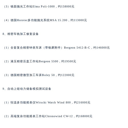
香港特别行政区金钟区中西区金钟道法穆兰售后服务中心（需提前预约）
（3）镜面抛光工作站Elma Poli-1000，约158000元
香港特别行政区九龙区油尖旺区弥敦道法穆兰售后服务中心（需提前预约）
（4）德国Horotec多功能抛光系统MSA 15.200，约113000元
香港特别行政区铜锣湾区湾仔区轩尼诗道法穆兰售后服务中心（需提前预约）
河南省安阳市文峰区解放大道法穆兰售后服务中心（需提前预约）
8、精密车铣加工修复设备
河南省鹤壁市淇滨区九州路法穆兰售后服务中心（需提前预约）
河南省济源市沁园街道济水大道法穆兰售后服务中心（需提前预约）
（1）全套复合精密钟表车床（带铣磨附件）Bergeon 5412-B-C，约146000元
河南省焦作市解放区解放路法穆兰售后服务中心（需提前预约）
河南省开封市鼓楼区中山路法穆兰售后服务中心（需提前预约）
（2）液压精密压盖工作站Bergeon 5500，约19500元
河南省洛阳市西工区中州中路与解放路交叉口法穆兰售后服务中心（需提前预约）
（3）德国精密微型加工车床Boley 50，约122000元
河南省漯河市源汇区交通路法穆兰售后服务中心（需提前预约）
河南省南阳市宛城区范蠡东路与南都路交叉口法穆兰售后服务中心（需提前预约）
9、自动上链动力储备模拟测试设备
河南省平顶山市卫东区建设路法穆兰售后服务中心（需提前预约）
河南省濮阳市大华龙区开州路绿城路交叉口法穆兰售后服务中心（需提前预约）
（1）恒温多功能摇表仪Witschi Watch Wind 800，约216000元
河南省三门峡市湖滨区和平路法穆兰售后服务中心（需提前预约）
（2）高端复杂功能摇表工作站Chronowind CW-12，约168000元
河南省商丘市梁园区神火大道法穆兰售后服务中心（需提前预约）
河南省新乡市红旗区人民路法穆兰售后服务中心（需提前预约）