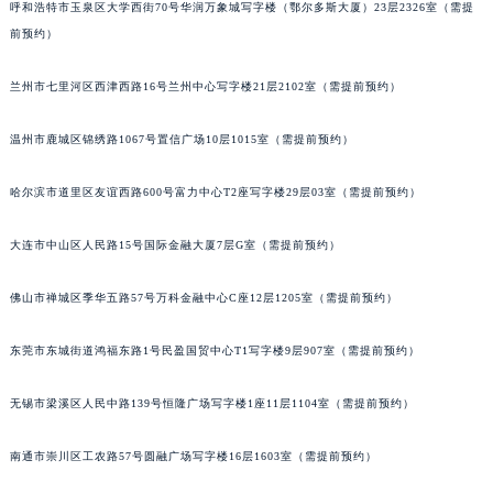
呼和浩特市玉泉区大学西街70号华润万象城写字楼（鄂尔多斯大厦）23层2326室（需提
内蒙古自治区锡林郭勒盟市锡林浩特市光明街与额尔敦路交叉口法穆兰售后服务中心（需提前预约）
前预约）
内蒙古自治区兴安盟市乌兰浩特市兴安大街法穆兰售后服务中心（需提前预约）
山西省大同市平城区迎宾街法穆兰售后服务中心（需提前预约）
兰州市七里河区西津西路16号兰州中心写字楼21层2102室（需提前预约）
山西省晋城市城区黄华街法穆兰售后服务中心（需提前预约）
温州市鹿城区锦绣路1067号置信广场10层1015室（需提前预约）
山西省晋中市榆次区顺城街法穆兰售后服务中心（需提前预约）
山西省临汾市尧都区解放路法穆兰售后服务中心（需提前预约）
哈尔滨市道里区友谊西路600号富力中心T2座写字楼29层03室（需提前预约）
山西省吕梁市离石区永宁中路与建设街交叉口法穆兰售后服务中心（需提前预约）
山西省朔州市朔城区怡西路与鄯阳西街交汇处法穆兰售后服务中心（需提前预约）
大连市中山区人民路15号国际金融大厦7层G室（需提前预约）
山西省忻州市忻府区和平东街与七一南路交叉口法穆兰售后服务中心（需提前预约）
山西省阳泉市郊区平阳东街与新城大道交叉口法穆兰售后服务中心（需提前预约）
佛山市禅城区季华五路57号万科金融中心C座12层1205室（需提前预约）
山西省运城市盐湖区河东街法穆兰售后服务中心（需提前预约）
东莞市东城街道鸿福东路1号民盈国贸中心T1写字楼9层907室（需提前预约）
山西省长治市潞州区英雄中路法穆兰售后服务中心（需提前预约）
山西省太原市迎泽区迎泽街道解放路15号亨得利名表维修授权店3楼法穆兰售后服务中心（需提前预约）
无锡市梁溪区人民中路139号恒隆广场写字楼1座11层1104室（需提前预约）
天津市和平区赤峰道136号天津国际金融中心26层2603室法穆兰售后服务中心（需提前预约）
安徽省安庆市迎江区人民路法穆兰售后服务中心（需提前预约）
南通市崇川区工农路57号圆融广场写字楼16层1603室（需提前预约）
安徽省蚌埠市蚌山区淮河路法穆兰售后服务中心（需提前预约）