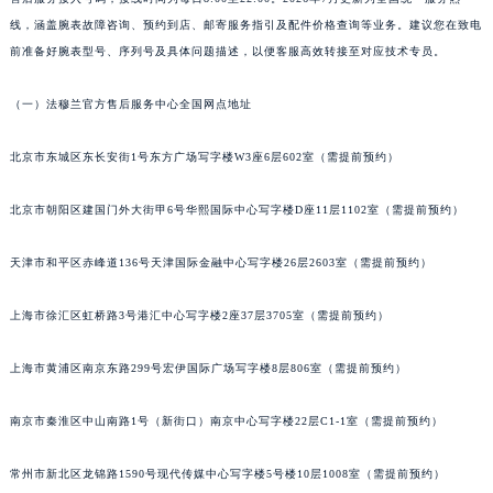
苏州市苏州工业园区星港街199号苏州中心办公楼C座22层08室（需提前预约）
线，涵盖腕表故障咨询、预约到店、邮寄服务指引及配件价格查询等业务。建议您在致电
武汉市江汉区解放大道686号世界贸易大厦38层09室（需提前预约）
前准备好腕表型号、序列号及具体问题描述，以便客服高效转接至对应技术专员。
南宁市青秀区金湖路59号地王大厦12楼1224室（需提前预约）
（一）法穆兰官方售后服务中心全国网点地址
合肥市蜀山区潜山路111号万象城华润大厦B座12楼03室（需提前预约）
泉州市丰泽区宝洲路729号浦西万达中心写字楼A座7楼709室（需提前预约）
北京市东城区东长安街1号东方广场写字楼W3座6层602室（需提前预约）
青岛市南区山东路6号华润大厦B座22层04室（需提前预约）
烟台市芝罘区胜利路139号万达金融中心A座907室（需提前预约）
北京市朝阳区建国门外大街甲6号华熙国际中心写字楼D座11层1102室（需提前预约）
长春市朝阳区西安大路727号中银大厦A座(旺进大厦)18层09室（需提前预约）
天津市和平区赤峰道136号天津国际金融中心写字楼26层2603室（需提前预约）
贵阳市南明区都司高架桥路33号亨特国际金融中心14楼14D（需提前预约）
昆明市盘龙区北京路928号同德昆明广场写字楼10层06室（需提前预约）
上海市徐汇区虹桥路3号港汇中心写字楼2座37层3705室（需提前预约）
石家庄市长安区中山东路39号勒泰中心写字楼B座13层07室（需提前预约）
西安市碑林区南关正街88号华侨城长安国际中心E座6楼10室（需提前预约）
上海市黄浦区南京东路299号宏伊国际广场写字楼8层806室（需提前预约）
海口市龙华区金贸东路5号海口华润大厦B座17层1707室（需提前预约）
唐山市路南区新华东道100号万达广场写字楼A座10层1002室（需提前预约）
南京市秦淮区中山南路1号（新街口）南京中心写字楼22层C1-1室（需提前预约）
台州市椒江区东海大道1800号腾达中心东1幢20楼2002室（需提前预约）
常州市新北区龙锦路1590号现代传媒中心写字楼5号楼10层1008室（需提前预约）
内蒙古自治区呼和浩特市玉泉区大学西街70号华润万象城写字楼（鄂尔多斯大厦）23层2326室（需提前预约）