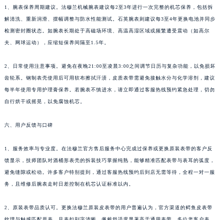
1、腕表保养周期建议。法穆兰机械腕表建议每2至3年进行一次完整的机芯保养，包括拆
四川省乐山市市中区嘉定中路法穆兰售后服务中心（需提前预约）
解清洗、重新润滑、摆幅调整与防水性能测试。石英腕表则建议每3至4年更换电池并同步
四川省凉山州市西昌市大巷口下街法穆兰售后服务中心（需提前预约）
检测密封圈状态。如腕表长期处于高磁场环境、高温高湿区域或频繁遭受震动（如高尔
四川省泸州市江阳区治平路法穆兰售后服务中心（需提前预约）
夫、网球运动），应缩短保养间隔至1.5年。
四川省眉山市东坡区三苏路法穆兰售后服务中心（需提前预约）
四川省绵阳市涪城区翠花街法穆兰售后服务中心（需提前预约）
2、日常使用注意事项。避免在夜晚21:00至凌晨3:00之间调节日历与复杂功能，以免损坏
四川省南充市高坪区江东大道法穆兰售后服务中心（需提前预约）
齿轮系。钢制表壳使用后可用软布擦拭汗渍，皮质表带需避免接触水分与化学溶剂，建议
每半年使用专用护理膏保养。若腕表不慎进水，请立即通过客服热线预约紧急处理，切勿
四川省内江市东兴区汉安大道法穆兰售后服务中心（需提前预约）
自行烘干或摇晃，以免腐蚀机芯。
四川省攀枝花市东区三线大道北段法穆兰售后服务中心（需提前预约）
四川省遂宁市船山区香林南路法穆兰售后服务中心（需提前预约）
六、用户反馈与口碑
四川省雅安市雨城区熊猫大道法穆兰售后服务中心（需提前预约）
四川省宜宾市翠屏区长翠路法穆兰售后服务中心（需提前预约）
1、服务效率与专业度。在法穆兰官方售后服务中心完成过保养或更换原装表带的客户反
四川省资阳市雁江区滨江大道一段与和平南路法穆兰售后服务中心（需提前预约）
馈显示，技师团队对酒桶形表壳的拆装技巧掌握纯熟，能够精准匹配表带与表耳的弧度，
避免缝隙或松动。许多客户特别提到，通过客服热线预约后到店无需等待，全程一对一服
四川省自贡市自流井区华商北路法穆兰售后服务中心（需提前预约）
务，且维修后腕表走时日差控制在机芯认证标准以内。
西藏自治区阿里地区噶尔县北京西路法穆兰售后服务中心（需提前预约）
西藏自治区昌都市卡若区昌都西路法穆兰售后服务中心（需提前预约）
2、原装表带品质认可。更换法穆兰原装皮表带的用户普遍认为，官方渠道的鳄鱼皮表带
西藏自治区拉萨市城关区北京中路法穆兰售后服务中心（需提前预约）
纹理与触感匹配原表，且表扣刻字清晰，佩戴舒适度显著高于通用表带。多位老客户表