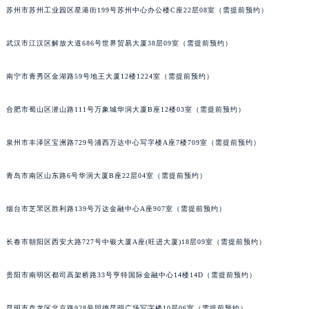
苏州市苏州工业园区星港街199号苏州中心办公楼C座22层08室（需提前预约）
安徽省亳州市谯城区魏武大道法穆兰售后服务中心（需提前预约）
安徽省池州市贵池区长江路法穆兰售后服务中心（需提前预约）
武汉市江汉区解放大道686号世界贸易大厦38层09室（需提前预约）
安徽省滁州市琅琊区南谯北路法穆兰售后服务中心（需提前预约）
安徽省阜阳市颍州区颍州北路法穆兰售后服务中心（需提前预约）
南宁市青秀区金湖路59号地王大厦12楼1224室（需提前预约）
安徽省淮北市相山区淮海路法穆兰售后服务中心（需提前预约）
安徽省淮南市田家庵区国庆中路法穆兰售后服务中心（需提前预约）
合肥市蜀山区潜山路111号万象城华润大厦B座12楼03室（需提前预约）
安徽省黄山市屯溪区黄山西路法穆兰售后服务中心（需提前预约）
泉州市丰泽区宝洲路729号浦西万达中心写字楼A座7楼709室（需提前预约）
安徽省六安市金安区解放中路法穆兰售后服务中心（需提前预约）
安徽省马鞍山市雨山区湖南西路法穆兰售后服务中心（需提前预约）
青岛市南区山东路6号华润大厦B座22层04室（需提前预约）
安徽省宿州市埇桥区人民中路法穆兰售后服务中心（需提前预约）
安徽省铜陵市铜官区石城大道法穆兰售后服务中心（需提前预约）
烟台市芝罘区胜利路139号万达金融中心A座907室（需提前预约）
安徽省芜湖市镜湖区中山路步行街法穆兰售后服务中心（需提前预约）
长春市朝阳区西安大路727号中银大厦A座(旺进大厦)18层09室（需提前预约）
安徽省宣城市宣州区叠嶂西路法穆兰售后服务中心（需提前预约）
福建省龙岩市新罗区九一南路法穆兰售后服务中心（需提前预约）
贵阳市南明区都司高架桥路33号亨特国际金融中心14楼14D（需提前预约）
福建省南平市建阳区人民西路法穆兰售后服务中心（需提前预约）
福建省宁德市蕉城区天湖东路法穆兰售后服务中心（需提前预约）
昆明市盘龙区北京路928号同德昆明广场写字楼10层06室（需提前预约）