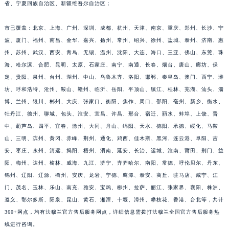
省、宁夏回族自治区、新疆维吾尔自治区；
江西省景德镇市珠山区珠山中路法穆兰售后服务中心（需提前预约）
江西省九江市浔阳区浔阳路法穆兰售后服务中心（需提前预约）
市已覆盖：北京、上海、广州、深圳、成都、杭州、天津、南京、重庆、郑州、长沙、宁
江西省南昌市红谷滩新区红谷中大道998号绿地双子塔（中央广场）A1座办公楼14层1407室法穆兰售后服务中心（需提前预约）
波、厦门、福州、南昌、金华、嘉兴、扬州、常州、绍兴、徐州、盐城、泰州、济南、惠
江西省萍乡市安源区萍安北大道与康庄路交叉口法穆兰售后服务中心（需提前预约）
州、苏州、武汉、西安、青岛、无锡、温州、沈阳、大连、海口、三亚、佛山、东莞、珠
海、哈尔滨、合肥、昆明、太原、石家庄、南宁、南通、长春、烟台、唐山、廊坊、保
江西省上饶市信州区滨江西路法穆兰售后服务中心（需提前预约）
定、贵阳、泉州、台州、湖州、中山、乌鲁木齐、洛阳、邯郸、秦皇岛、澳门、西宁、潍
江西省新余市渝水区北湖西路法穆兰售后服务中心（需提前预约）
坊、呼和浩特、沧州、鞍山、赣州、临沂、岳阳、平顶山、镇江、桂林、芜湖、汕头、淄
江西省宜春市袁州区中山中路法穆兰售后服务中心（需提前预约）
博、兰州、银川、郴州、大庆、张家口、衡阳、焦作、周口、邵阳、亳州、新乡、衡水、
江西省鹰潭市月湖区胜利东路法穆兰售后服务中心（需提前预约）
牡丹江、德州、聊城、包头、淮安、宜昌、许昌、邢台、宿迁、丽水、蚌埠、上饶、晋
山东省德州市德城区东风中路法穆兰售后服务中心（需提前预约）
中、葫芦岛、四平、宜春、滁州、大同、舟山、绵阳、天水、德阳、承德、绥化、马鞍
山东省东营市东营区济南路法穆兰售后服务中心（需提前预约）
山、三明、滨州、黄冈、赤峰、荆州、通化、鸡西、佳木斯、黑河、连云港、阜阳、吉
安、枣庄、永州、清远、揭阳、梧州、渭南、延安、长治、运城、淮南、莆田、荆门、益
山东省济南市历下区经十路11111号华润中心写字楼（万象城）15层1508室法穆兰售后服务中心（需提前预约）
阳、梅州、达州、榆林、威海、九江、济宁、齐齐哈尔、南阳、常德、呼伦贝尔、丹东、
山东省济宁市任城区太白楼路法穆兰售后服务中心（需提前预约）
锦州、辽阳、辽源、衢州、安庆、龙岩、宁德、鹰潭、泰安、商丘、驻马店、咸宁、江
山东省莱芜市文化南路8号银座商城名表维修一楼名表维修法穆兰售后服务中心（需提前预约）
门、茂名、玉林、乐山、南充、雅安、宝鸡、柳州、拉萨、丽江、张家界、襄阳、株洲、
山东省临沂市兰山区解放路法穆兰售后服务中心（需提前预约）
遵义、鄂尔多斯、阳泉、昆山、黄石、湘潭、十堰、漳州、攀枝花、香港、台北等，共计
山东省日照市东港区烟台路法穆兰售后服务中心（需提前预约）
360+网点，均有法穆兰官方售后服务网点，详细信息需拨打法穆兰全国官方售后服务热
山东省泰安市泰山区财源街道泰山大街法穆兰售后服务中心（需提前预约）
线进行咨询。