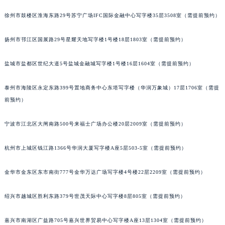
甘肃省兰州市七里河区西津西路16号兰州中心写字楼21层2102室（需提前预约）
徐州市鼓楼区淮海东路29号苏宁广场IFC国际金融中心写字楼35层3508室（需提前预约）
重庆市解放碑渝中区民权路28号英利国际金融中心写字楼20层01室（需提前预约）
黑龙江省大庆市萨尔图区会战大街法穆兰售后服务中心（需提前预约）
扬州市邗江区国展路29号星耀天地写字楼1号楼18层1803室（需提前预约）
黑龙江省鹤岗市向阳区红军路法穆兰售后服务中心（需提前预约）
盐城市盐都区世纪大道5号盐城金融城写字楼1号楼16层1604室（需提前预约）
黑龙江省黑河市爱辉区中央街法穆兰售后服务中心（需提前预约）
黑龙江省鸡西市鸡冠区红军路法穆兰售后服务中心（需提前预约）
泰州市海陵区永定东路399号置地商务中心东塔写字楼（华润万象城）17层1706室（需提
黑龙江省佳木斯市向阳区长安路法穆兰售后服务中心（需提前预约）
前预约）
黑龙江省牡丹江市东安区太平路法穆兰售后服务中心（需提前预约）
黑龙江省七台河市桃山区大同街法穆兰售后服务中心（需提前预约）
宁波市江北区大闸南路500号来福士广场办公楼20层2009室（需提前预约）
黑龙江省齐齐哈尔市龙沙区龙华路法穆兰售后服务中心（需提前预约）
杭州市上城区钱江路1366号华润大厦写字楼A座5层503-5室（需提前预约）
黑龙江省双鸭山市尖山区新兴大街法穆兰售后服务中心（需提前预约）
黑龙江省绥化市北林区新华街与康庄路交叉口法穆兰售后服务中心（需提前预约）
金华市金东区东市南街777号金华万达广场写字楼4号楼22层2209室（需提前预约）
黑龙江省伊春市伊美区通河路法穆兰售后服务中心（需提前预约）
吉林省白城市洮北区明仁南街法穆兰售后服务中心（需提前预约）
绍兴市越城区胜利东路379号世茂天际中心写字楼8层805室（需提前预约）
吉林省白山市浑江区浑江大街法穆兰售后服务中心（需提前预约）
吉林省吉林市船营区河南街法穆兰售后服务中心（需提前预约）
嘉兴市南湖区广益路705号嘉兴世界贸易中心写字楼A座13层1304室（需提前预约）