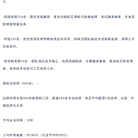
干。
青海省果洛藏族自治州玛沁县团结路法穆兰售后服务中心（需提前预约）
青海省海北藏族自治州海晏县将军路法穆兰售后服务中心（需提前预约）
-高级技师210名：擅长高端腕表、复杂功能机芯调校与疑难故障、老旧腕表修复，专攻高
青海省海东市乐都区滨河路法穆兰售后服务中心（需提前预约）
阶精密维修业务。
青海省海南藏族自治州共和县青海湖大街法穆兰售后服务中心（需提前预约）
-学徒202名：依托资深技师带教体系定向培养，持续为团队输送专业新鲜血液，保障人才
青海省海西蒙古族藏族自治州德令哈市柴达木路法穆兰售后服务中心（需提前预约）
长效迭代。
青海省黄南藏族自治州同仁市德合隆路法穆兰售后服务中心（需提前预约）
青海省西宁市城西区海湖新区西关大道法穆兰售后服务中心（需提前预约）
-资深制表师54名：团队顶尖技术核心，负责高端制表、古董腕表修复、复杂机芯研发调
青海省玉树藏族自治州结古镇胜利路法穆兰售后服务中心（需提前预约）
校，承担技术攻坚与工艺传承工作。
陕西省安康市汉滨区金州路法穆兰售后服务中心（需提前预约）
陕西省宝鸡市渭滨区经二路法穆兰售后服务中心（需提前预约）
授权店技师（684名）：
陕西省汉中市汉台区北大街法穆兰售后服务中心（需提前预约）
品牌布局全国300余家授权门店，配备684名专业技师，单店平均配置2名技师，以初、中
陕西省商洛市商州区州城街法穆兰售后服务中心（需提前预约）
级技师为主体
陕西省铜川市王益区红旗街法穆兰售后服务中心（需提前预约）
陕西省渭南市临渭区东风大街法穆兰售后服务中心（需提前预约）
平均从业年限：10年
陕西省咸阳市秦都区沣西新城统一西路与白马河路交汇处法穆兰售后服务中心（需提前预约）
陕西省延安市宝塔区中心街法穆兰售后服务中心（需提前预约）
人均年维修量：约260只（行业平均约99只）