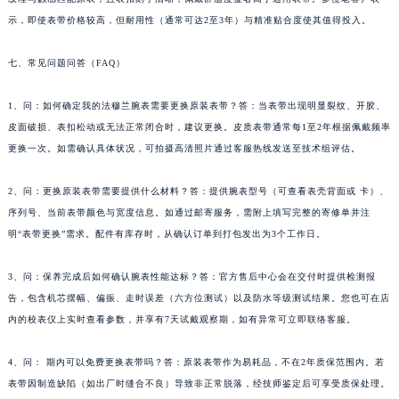
西藏自治区林芝市巴宜区广东路法穆兰售后服务中心（需提前预约）
示，即使表带价格较高，但耐用性（通常可达2至3年）与精准贴合度使其值得投入。
西藏自治区那曲市色尼区浙江西路法穆兰售后服务中心（需提前预约）
七、常见问题问答（FAQ）
西藏自治区日喀则市桑珠孜区上海中路法穆兰售后服务中心（需提前预约）
西藏自治区山南市乃东区湖北大道法穆兰售后服务中心（需提前预约）
1、问：如何确定我的法穆兰腕表需要更换原装表带？答：当表带出现明显裂纹、开胶、
云南省保山市隆阳区正阳路法穆兰售后服务中心（需提前预约）
皮面破损、表扣松动或无法正常闭合时，建议更换。皮质表带通常每1至2年根据佩戴频率
云南省楚雄彝族自治州楚雄市鹿城南路法穆兰售后服务中心（需提前预约）
更换一次。如需确认具体状况，可拍摄高清照片通过客服热线发送至技术组评估。
云南省大理白族自治州大理市建设路法穆兰售后服务中心（需提前预约）
云南省德宏傣族景颇族自治州芒市团结大街法穆兰售后服务中心（需提前预约）
2、问：更换原装表带需要提供什么材料？答：提供腕表型号（可查看表壳背面或 卡）、
序列号、当前表带颜色与宽度信息。如通过邮寄服务，需附上填写完整的寄修单并注
云南省迪庆藏族自治州香格里拉市长征大道法穆兰售后服务中心（需提前预约）
明“表带更换”需求。配件有库存时，从确认订单到打包发出为3个工作日。
云南省红河哈尼族彝族自治州蒙自市天马路法穆兰售后服务中心（需提前预约）
云南省丽江市古城区七星街法穆兰售后服务中心（需提前预约）
3、问：保养完成后如何确认腕表性能达标？答：官方售后中心会在交付时提供检测报
云南省临沧市临翔区世纪路法穆兰售后服务中心（需提前预约）
告，包含机芯摆幅、偏振、走时误差（六方位测试）以及防水等级测试结果。您也可在店
云南省怒江傈僳族自治州泸水市人民路法穆兰售后服务中心（需提前预约）
内的校表仪上实时查看参数，并享有7天试戴观察期，如有异常可立即联络客服。
云南省普洱市思茅区振兴大道法穆兰售后服务中心（需提前预约）
4、问： 期内可以免费更换表带吗？答：原装表带作为易耗品，不在2年质保范围内。若
云南省曲靖市麒麟区学府路法穆兰售后服务中心（需提前预约）
表带因制造缺陷（如出厂时缝合不良）导致非正常脱落，经技师鉴定后可享受质保处理。
云南省文山壮族苗族自治州文山市东风路法穆兰售后服务中心（需提前预约）