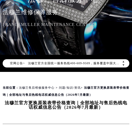
法穆兰维修保养服务
FRANCKMULLER MAINTENANCE CENTER
2026年8月法穆兰中国区售后服务网络优化升级公告
2026年8月法穆兰全国官方售后客户服务热线：400-609-9509
▲
官网公告>
法穆兰官方全国统一服务热线400-609-9509，服务覆盖中国大陆、香港、澳门、台湾全部区域（非大陆需加拨“+86”）
▼
2026年8月法穆兰售后服务中心最新网点地址：
北京市朝阳区建国门外大街甲6号华熙国际中心写字楼D座11层1102室（北京总部）（需提前预约）
当前位置：
法穆兰售后维修服务中心
>
问题/知识/资讯
> 法穆兰官方更换原装表带价格查
北京市东城区东长安街1号东方广场写字楼W3座6层602室（需提前预约）
询｜全部地址与售后热线电话权威信息公告（2026年7月最新）
天津市和平区赤峰道136号天津国际金融中心写字楼26层2603室（需提前预约）
法穆兰官方更换原装表带价格查询｜全部地址与售后热线电
上海市徐汇区虹桥路3号港汇中心写字楼2座37层3705室（需提前预约）
话权威信息公告（2026年7月最新）
上海市黄浦区南京东路299号宏伊国际广场写字楼8层806室（需提前预约）
南京市秦淮区中山南路1号（新街口）南京中心写字楼22层C1-1室（需提前预约）
常州市新北区龙锦路1590号现代传媒中心写字楼5号楼10层1008室（需提前预约）