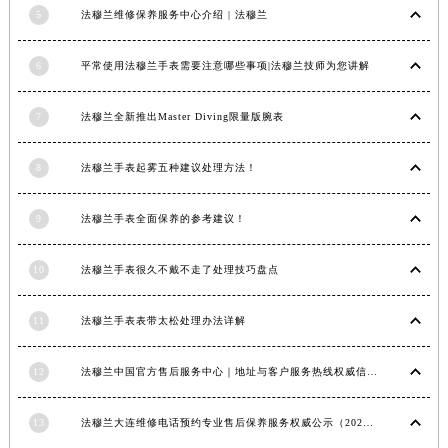
5
法穆兰维修保养服务中心介绍 | 法穆兰
6
平常使用法穆兰手表需要注意哪些事项|法穆兰技师为您讲解
7
法穆兰全新推出Master Diving限量版腕表
8
法穆兰手表起雾五种建议处理方法！
9
法穆兰手表全面保养的参考建议！
10
法穆兰手表很久不戴不走了处理技巧盘点
11
法穆兰手表表带太松处理办法详解
12
法穆兰中国官方售后服务中心｜地址与客户服务热线权威信息通知（2026年7月最新）
13
法穆兰大连维修电话预约专业售后保养服务权威公示（2026年7月最新）