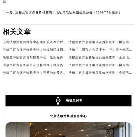
新）
辽宁省大连市中山区人民路15号国际金融大厦7层G室法穆兰售后服务中心（需提前预约）
下一篇:
法穆兰官方保养价格查询｜地址与电话权威信息公告（2026年7月最新）
广东省佛山市禅城区季华五路57号万科金融中心C座12层1205室法穆兰售后服务中心（需提前预约）
广东省东莞市东城街道鸿福东路1号民盈国贸中心T1写字楼9层907室法穆兰售后服务中心（需提前预约）
相关文章
江苏省无锡市梁溪区人民中路139号恒隆广场写字楼1座11层1104室法穆兰售后服务中心（需提前预约）
江苏省南通市崇川区工农路57号圆融广场写字楼16层1603室法穆兰售后服务中心（需提前预约）
上海法穆兰售后维修中心服务腕表养护权威公示（2026年7月最新）
法穆兰官方服务项目及价格查询｜网点地址与24小时客服热线权威信息通告（2026年7月最新）
江苏省苏州市苏州工业园区 星港街199号苏州中心办公楼C座22层08室法穆兰售后服务中心（需提前预约）
法穆兰官方保养价格查询｜热线和详细网点地址权威信息公告（2026年7月最新）
法穆兰中国官方售后服务中心｜服务电话及全部网点地址权威信息公告（2026年7月最新）
湖北省武汉市江汉区解放大道686号世界贸易大厦38层09室法穆兰售后服务中心（需提前预约）
法穆兰中国官方售后服务中心｜最新服务电话及地址权威信息声明（2026年7月最新）
法穆兰官方服务项目及价格查询｜全新地址及24小时服务电话权威信息通告（2026年7月最新）
法穆兰官方服务项目及价格查询｜服务热线及全部维修地址权威信息通知（2026年7月最新）
法穆兰官方服务项目及价格查询｜网点地址与24小时服务电话权威信息通知（2026年7月最新）
广西省南宁市青秀区金湖路59号地王大厦12楼1224室法穆兰售后服务中心（需提前预约）
法穆兰官方保养价格查询｜完整地址及售后热线权威信息公告（2026年7月最新）
法穆兰官方服务项目及价格查询｜全部网点地址与客服热线权威信息通告（2026年7月最新）
安徽省合肥市蜀山区潜山路111号万象城华润大厦B座12楼03室法穆兰售后服务中心（需提前预约）
福建省泉州市丰泽区宝洲路729号浦西万达中心写字楼A座7楼709室法穆兰售后服务中心（需提前预约）
山东省青岛市南区山东路6号华润大厦B座22层04室法穆兰售后服务中心（需提前预约）
山东省烟台市芝罘区胜利路139号万达金融中心A座907室法穆兰售后服务中心（需提前预约）
法穆兰保养
吉林省长春市朝阳区西安大路727号中银大厦A座(旺进大厦)18层09室法穆兰售后服务中心（需提前预约）
北京法穆兰售后服务中心
贵州省贵阳市南明区都司高架桥路33号亨特国际金融中心14楼14D法穆兰售后服务中心（需提前预约）
云南省昆明市盘龙区北京路928号同德昆明广场写字楼10层06室法穆兰售后服务中心（需提前预约）
河北省石家庄市长安区中山东路39号勒泰中心写字楼B座13层07室法穆兰售后服务中心（需提前预约）