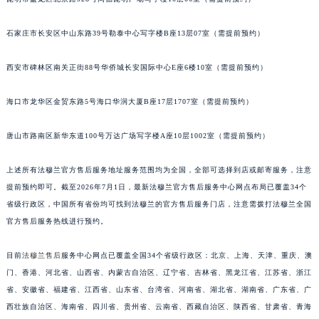
福建省莆田市城厢区霞林街道荔华东大道法穆兰售后服务中心（需提前预约）
福建省三明市三元区东乾二路法穆兰售后服务中心（需提前预约）
石家庄市长安区中山东路39号勒泰中心写字楼B座13层07室（需提前预约）
福建省漳州市龙文区步港路法穆兰售后服务中心（需提前预约）
西安市碑林区南关正街88号华侨城长安国际中心E座6楼10室（需提前预约）
江苏省常州市新北区龙锦路1590号现代传媒中心5号楼10层1008室法穆兰售后服务中心（需提前预约）
江苏省淮安市清江浦区淮海北路法穆兰售后服务中心（需提前预约）
海口市龙华区金贸东路5号海口华润大厦B座17层1707室（需提前预约）
江苏省连云港市海州区通灌北路法穆兰售后服务中心（需提前预约）
江苏省南京市秦淮区中山南路1号南京中心22层22-C1-C3室法穆兰售后服务中心（需提前预约）
唐山市路南区新华东道100号万达广场写字楼A座10层1002室（需提前预约）
江苏省宿迁市宿城区西湖路法穆兰售后服务中心（需提前预约）
上述所有法穆兰官方售后服务地址服务范围均为全国，全部可选择到店或邮寄服务，注意
江苏省泰州市海陵区永定东路399号置地商务中心东塔（华润万象城）17层1706室法穆兰售后服务中心（需提前预约）
提前预约即可。截至2026年7月1日，最新法穆兰官方售后服务中心网点布局已覆盖34个
江苏省徐州市鼓楼区淮海东路29号苏宁广场IFC国际金融中心35层3508室法穆兰售后服务中心（需提前预约）
省级行政区，中国所有省份均可找到法穆兰的官方售后服务门店，注意需拨打法穆兰全国
江苏省盐城市盐都区世纪大道5号盐城金融城写字楼1号楼16层1604室法穆兰售后服务中心（需提前预约）
官方售后服务热线进行预约。
江苏省扬州市邗江区国展路29号星耀天地写字楼1号楼18层1803室法穆兰售后服务中心（需提前预约）
江苏省镇江市京口区中山东路法穆兰售后服务中心（需提前预约）
目前
法穆兰售后
服务中心网点已覆盖全国34个省级行政区：北京、上海、天津、重庆、澳
江西省抚州市临川区赣东大道法穆兰售后服务中心（需提前预约）
门、香港、河北省、山西省、内蒙古自治区、辽宁省、吉林省、黑龙江省、江苏省、浙江
省、安徽省、福建省、江西省、山东省、台湾省、河南省、湖北省、湖南省、广东省、广
江西省赣州市章贡区文清路法穆兰售后服务中心（需提前预约）
西壮族自治区、海南省、四川省、贵州省、云南省、西藏自治区、陕西省、甘肃省、青海
江西省吉安市吉州区井冈山大道法穆兰售后服务中心（需提前预约）