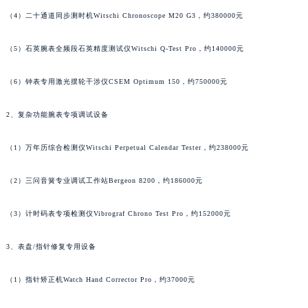
澳门特别行政区风顺堂区南湾大马路法穆兰售后服务中心（需提前预约）
（4）二十通道同步测时机Witschi Chronoscope M20 G3，约380000元
澳门特别行政区花地玛堂区关闸广场法穆兰售后服务中心（需提前预约）
（5）石英腕表全频段石英精度测试仪Witschi Q-Test Pro，约140000元
澳门特别行政区花王堂区大三巴商圈法穆兰售后服务中心（需提前预约）
澳门特别行政区嘉模堂区官也街法穆兰售后服务中心（需提前预约）
（6）钟表专用激光摆轮干涉仪CSEM Optimum 150，约750000元
澳门省路氹城市金光大道法穆兰售后服务中心（需提前预约）
澳门特别行政区望德堂区塔石广场法穆兰售后服务中心（需提前预约）
2、复杂功能腕表专项调试设备
福建省福州市鼓楼区五四路128-1号恒力城写字楼15层03室法穆兰售后服务中心（需提前预约）
福建省厦门市思明区湖滨东路95号万象城华润大厦B座11层1104室法穆兰售后服务中心（需提前预约）
（1）万年历综合检测仪Witschi Perpetual Calendar Tester，约238000元
广东省潮州市潮安区新风路与潮汕路交汇处法穆兰售后服务中心（需提前预约）
（2）三问音簧专业调试工作站Bergeon 8200，约186000元
广东省广州市天河区天河路230号万菱汇国际中心A塔7层704室法穆兰售后服务中心（需提前预约）
广东省广州市越秀区环市东路371-375号世界贸易中心大厦南塔15层1507室法穆兰售后服务中心（需提前预约）
（3）计时码表专项检测仪Vibrograf Chrono Test Pro，约152000元
广东省河源市源城区越王大道法穆兰售后服务中心（需提前预约）
广东省惠州市惠城区江北文昌一路7号华贸大厦1座30层3005室法穆兰售后服务中心（需提前预约）
3、表盘/指针修复专用设备
广东省江门市蓬江区广场西路法穆兰售后服务中心（需提前预约）
（1）指针矫正机Watch Hand Corrector Pro，约37000元
广东省揭阳市榕城进贤门步行街法穆兰售后服务中心（需提前预约）
广东省茂名市电白区水东街道迎宾大道法穆兰售后服务中心（需提前预约）