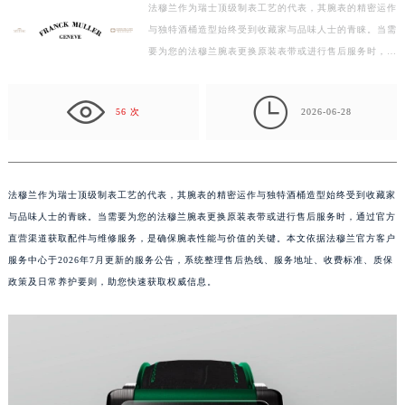
法穆兰作为瑞士顶级制表工艺的代表，其腕表的精密运作
徐州市鼓楼区淮海东路29号苏宁广场IFC国际金融中心写字楼35层3508室（需提前预约）
与独特酒桶造型始终受到收藏家与品味人士的青睐。当需
扬州市邗江区国展路29号星耀天地写字楼1号楼18层1803室（需提前预约）
要为您的法穆兰腕表更换原装表带或进行售后服务时，通
盐城市盐都区世纪大道5号盐城金融城写字楼1号楼16层1604室（需提前预约）
过官方直营渠道获取配件与维修服务，是确保腕表性能…
泰州市海陵区永定东路399号置地商务中心东塔写字楼（华润万象城）17层1706室（需提前预约）

56 次
2026-06-28
宁波市江北区大闸南路500号来福士广场办公楼20层2009室（需提前预约）
杭州市上城区钱江路1366号华润大厦写字楼A座5层503-5室（需提前预约）
金华市金东区东市南街777号金华万达广场写字楼4号楼22层2209室（需提前预约）
绍兴市越城区胜利东路379号世茂天际中心写字楼8层805室（需提前预约）
法穆兰作为瑞士顶级制表工艺的代表，其腕表的精密运作与独特酒桶造型始终受到收藏家
与品味人士的青睐。当需要为您的法穆兰腕表更换原装表带或进行售后服务时，通过官方
嘉兴市南湖区广益路705号嘉兴世界贸易中心写字楼A座13层1304室（需提前预约）
直营渠道获取配件与维修服务，是确保腕表性能与价值的关键。本文依据法穆兰官方客户
南昌市红谷滩新区红谷中大道998号绿地双子塔（中央广场）A1座办公楼14层07室（需提前预约）
服务中心于2026年7月更新的服务公告，系统整理售后热线、服务地址、收费标准、质保
济南市历下区经十路11111号华润中心写字楼（万象城）15层1508室（需提前预约）
政策及日常养护要则，助您快速获取权威信息。
广州市天河区天河路230号万菱汇国际中心写字楼A塔7层704室（需提前预约）
广州市越秀区环市东路371-375号世界贸易中心大厦南塔写字楼15层07室（需提前预约）
深圳市罗湖区深南东路5001号华润大厦写字楼17层1701室（需提前预约）
惠州市惠城区江北文昌一路7号华贸大厦写字楼1座30层05室（需提前预约）
厦门市思明区湖滨东路95号华润大厦写字楼B座11层1104室（需提前预约）