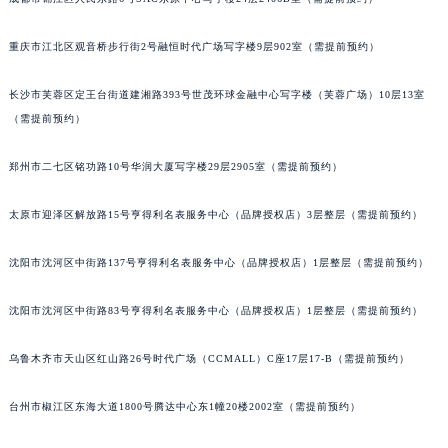
辽宁省铁岭市银州区南马路法穆兰售后服务中心（需提前预约）
辽宁省营口市站前区市府路与渤海大街交叉口法穆兰售后服务中心（需提前预约）
重庆市江北区观音桥步行街2号融恒时代广场写字楼9层902室（需提前预约）
辽宁省沈阳市沈河区中街路137号亨得利名表维修授权店1楼法穆兰售后服务中心（需提前预约）
长沙市芙蓉区定王台街道建湘路393号世茂环球金融中心写字楼（芙蓉广场）10层13室
辽宁省沈阳市沈河区中街路83号亨得利名表维修授权店1楼法穆兰售后服务中心（需提前预约）
（需提前预约）
北京市朝阳区建国门外大街甲6号华熙国际中心D座11层1102室法穆兰售后服务中心（北京总部）（需提前预约）
北京市东城区东长安街1号王府井东方广场W3座6层602室法穆兰售后服务中心（需提前预约）
郑州市二七区铭功路10号华润大厦写字楼29层2905室（需提前预约）
河北省保定市竞秀区朝阳北大街北国先天下法穆兰售后服务中心（需提前预约）
内蒙古自治区阿拉善盟市左旗土尔扈特大街法穆兰售后服务中心（需提前预约）
太原市迎泽区解放路15号亨得利名表服务中心（品牌授权店）3层整层（需提前预约）
内蒙古自治区巴彦淖尔市临河区新华街法穆兰售后服务中心（需提前预约）
沈阳市沈河区中街路137号亨得利名表服务中心（品牌授权店）1层整层（需提前预约）
内蒙古自治区包头市青山区幸福路甲3号王府井百货名表维修法穆兰售后服务中心（需提前预约）
内蒙古自治区赤峰市红山区哈达街法穆兰售后服务中心（需提前预约）
沈阳市沈河区中街路83号亨得利名表服务中心（品牌授权店）1层整层（需提前预约）
内蒙古自治区鄂尔多斯市东胜区伊金霍洛街法穆兰售后服务中心（需提前预约）
内蒙古自治区呼伦贝尔市海拉尔区中央街法穆兰售后服务中心（需提前预约）
乌鲁木齐市天山区红山路26号时代广场（CCMALL）C座17层17-B（需提前预约）
内蒙古自治区通辽市科尔沁区明仁大街法穆兰售后服务中心（需提前预约）
台州市椒江区东海大道1800号腾达中心东1幢20楼2002室（需提前预约）
内蒙古自治区乌海市海勃湾区人民南路法穆兰售后服务中心（需提前预约）
内蒙古自治区乌兰察布市集宁区恩和大街法穆兰售后服务中心（需提前预约）