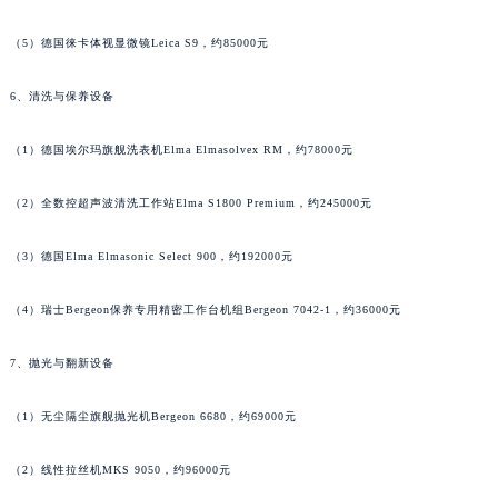
广西壮族自治区河池市金城江区金城江街道朝阳路法穆兰售后服务中心（需提前预约）
（5）德国徕卡体视显微镜Leica S9，约85000元
广西壮族自治区贺州市八步区城东街道灵峰南路法穆兰售后服务中心（需提前预约）
广西壮族自治区来宾市兴宾区桂中大道法穆兰售后服务中心（需提前预约）
6、清洗与保养设备
广西壮族自治区柳州市城中区中山中路法穆兰售后服务中心（需提前预约）
广西壮族自治区钦州市钦南区金海湾东大街法穆兰售后服务中心（需提前预约）
（1）德国埃尔玛旗舰洗表机Elma Elmasolvex RM，约78000元
广西壮族自治区梧州市万秀区龙湖镇高旺路法穆兰售后服务中心（需提前预约）
（2）全数控超声波清洗工作站Elma S1800 Premium，约245000元
广西壮族自治区玉林市玉州区金玉路法穆兰售后服务中心（需提前预约）
海南省儋州市儋州市那大镇兰洋北路法穆兰售后服务中心（需提前预约）
（3）德国Elma Elmasonic Select 900，约192000元
海南省东方市八所镇解放西路法穆兰售后服务中心（需提前预约）
海南省琼海市嘉积镇东风路法穆兰售后服务中心（需提前预约）
（4）瑞士Bergeon保养专用精密工作台机组Bergeon 7042-1，约36000元
海南省三沙市西沙区西沙群岛永兴岛北京路法穆兰售后服务中心（需提前预约）
海南省三亚市吉阳区迎宾路法穆兰售后服务中心（需提前预约）
7、抛光与翻新设备
海南省万宁市万城镇解放路法穆兰售后服务中心（需提前预约）
（1）无尘隔尘旗舰抛光机Bergeon 6680，约69000元
海南省文昌市文城镇教育东路法穆兰售后服务中心（需提前预约）
海南省五指山市通什镇三月三大道法穆兰售后服务中心（需提前预约）
（2）线性拉丝机MKS 9050，约96000元
香港特别行政区尖沙咀区油尖旺区广东道法穆兰售后服务中心（需提前预约）