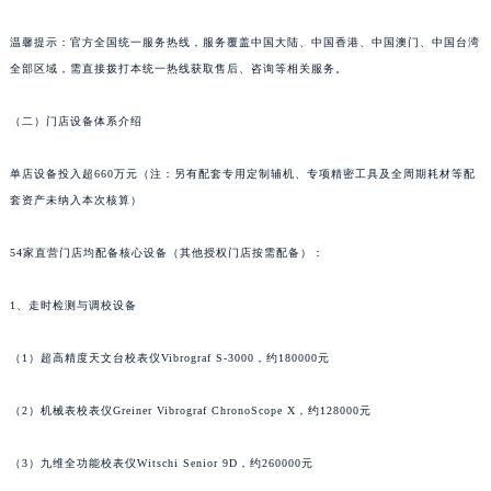
山东省威海市环翠区新威海路89号振华商厦一楼名表维修法穆兰售后服务中心（需提前预约）
温馨提示：官方全国统一服务热线，服务覆盖中国大陆、中国香港、中国澳门、中国台湾
山东省潍坊市奎文区东风东街法穆兰售后服务中心（需提前预约）
全部区域，需直接拨打本统一热线获取售后、咨询等相关服务。
山东省枣庄市滕州市北辛路与善国路交叉口法穆兰售后服务中心（需提前预约）
山东省淄博市张店区金晶大道法穆兰售后服务中心（需提前预约）
（二）门店设备体系介绍
上海市黄浦区南京东路299号宏伊国际广场写字楼8层806室法穆兰售后服务中心（需提前预约）
上海市徐汇区虹桥路3号港汇中心2座37层3705室法穆兰售后服务中心（需提前预约）
单店设备投入超660万元（注：另有配套专用定制辅机、专项精密工具及全周期耗材等配
套资产未纳入本次核算）
浙江省杭州市上城区钱江路1366号华润大厦A座5层503-5室法穆兰售后服务中心（需提前预约）
浙江省湖州市吴兴区劳动路法穆兰售后服务中心（需提前预约）
54家直营门店均配备核心设备（其他授权门店按需配备）：
浙江省嘉兴市南湖区广益路705号嘉兴世界贸易中心A座13层1304室法穆兰售后服务中心（需提前预约）
浙江省金华市金东区东市南街777号金华万达广场4号楼22楼2209室法穆兰售后服务中心（需提前预约）
1、走时检测与调校设备
浙江省丽水市莲都区解放街法穆兰售后服务中心（需提前预约）
浙江省宁波市江北区大闸南路500号来福士广场办公楼20层2009室法穆兰售后服务中心（需提前预约）
（1）超高精度天文台校表仪Vibrograf S-3000，约180000元
浙江省衢州市柯城区上街法穆兰售后服务中心（需提前预约）
（2）机械表校表仪Greiner Vibrograf ChronoScope X，约128000元
浙江省绍兴市越城区胜利东路379号世茂天际中心写字楼8层805室法穆兰售后服务中心（需提前预约）
浙江省舟山市定海区解放东路法穆兰售后服务中心（需提前预约）
（3）九维全功能校表仪Witschi Senior 9D，约260000元
澳门特别行政区大堂区议事亭前地（新马路）法穆兰售后服务中心（需提前预约）