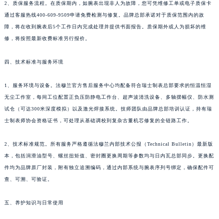
2、质保服务流程。在质保期内，如腕表出现非人为故障，您可凭维修工单或电子质保卡
新疆维吾尔自治区伊宁市解放西路法穆兰售后服务中心（需提前预约）
通过客服热线400-609-9509申请免费检测与修复。品牌总部承诺对于质保范围内的故
贵州省安顺市西秀区中华南路法穆兰售后服务中心（需提前预约）
障，将在收到腕表后5个工作日内完成处理并提供书面报告。质保期外或人为损坏的维
贵州省毕节市七星关区松山路法穆兰售后服务中心（需提前预约）
修，将按照最新收费标准另行报价。
贵州省六盘水市钟山区钟山大道法穆兰售后服务中心（需提前预约）
四、技术标准与服务环境
贵州省黔东南苗族侗族自治州凯里市北京西路法穆兰售后服务中心（需提前预约）
贵州省黔西南布依族苗族自治州兴义市大道与桔香路交汇处法穆兰售后服务中心（需提前预约）
1、服务环境与设备。法穆兰官方售后服务中心均配备符合瑞士制表总部要求的恒温恒湿
贵州省铜仁市碧江区民主路法穆兰售后服务中心（需提前预约）
无尘工作室，每间工位配置正负压防静电工作台、超声波清洗设备、多轴摆幅仪、防水测
贵州省遵义市红花岗区共青大道与嵩山路交叉口法穆兰售后服务中心（需提前预约）
试仓（可达300米深度模拟）以及激光焊接系统。技师团队由品牌总部培训认证，持有瑞
四川省阿坝州市马尔康市团结街法穆兰售后服务中心（需提前预约）
士制表师协会资格证书，可处理从基础调校到复杂古董机芯修复的全链路工作。
四川省巴中市巴州区江北大道法穆兰售后服务中心（需提前预约）
2、技术标准规范。所有服务严格遵循法穆兰内部技术公报（Technical Bulletin）最新版
四川省成都市锦江区人民东路6号SAC东原中心24层2406B室法穆兰售后服务中心（需提前预约）
本，包括润滑油型号、螺丝扭矩值、密封圈更换周期等参数均与日内瓦总部同步。更换配
四川省达州市通川区中心广场、老车坝法穆兰售后服务中心（需提前预约）
件均为品牌原厂封装，附有独立追溯编码，通过内部系统与腕表序列号绑定，确保配件可
四川省德阳市旌阳区长江西路、南街法穆兰售后服务中心（需提前预约）
查、可溯、可验证。
四川省甘孜州市康定市情歌广场、箭炉街法穆兰售后服务中心（需提前预约）
四川省广安市广安区建安南路法穆兰售后服务中心（需提前预约）
五、养护知识与日常使用
四川省广元市利州区老城南北街、东大街法穆兰售后服务中心（需提前预约）