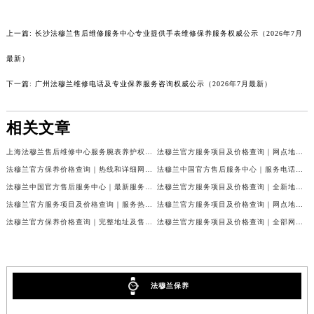
广东省佛山市禅城区季华五路57号万科金融中心C座12层1205室法穆兰售后服务中心（需提前预约）
广东省东莞市东城街道鸿福东路1号民盈国贸中心T1写字楼9层907室法穆兰售后服务中心（需提前预约）
上一篇:
长沙法穆兰售后维修服务中心专业提供手表维修保养服务权威公示（2026年7月
江苏省无锡市梁溪区人民中路139号恒隆广场写字楼1座11层1104室法穆兰售后服务中心（需提前预约）
最新）
江苏省南通市崇川区工农路57号圆融广场写字楼16层1603室法穆兰售后服务中心（需提前预约）
下一篇:
广州法穆兰维修电话及专业保养服务咨询权威公示（2026年7月最新）
江苏省苏州市苏州工业园区 星港街199号苏州中心办公楼C座22层08室法穆兰售后服务中心（需提前预约）
湖北省武汉市江汉区解放大道686号世界贸易大厦38层09室法穆兰售后服务中心（需提前预约）
相关文章
广西省南宁市青秀区金湖路59号地王大厦12楼1224室法穆兰售后服务中心（需提前预约）
安徽省合肥市蜀山区潜山路111号万象城华润大厦B座12楼03室法穆兰售后服务中心（需提前预约）
上海法穆兰售后维修中心服务腕表养护权威公示（2026年7月最新）
法穆兰官方服务项目及价格查询｜网点地址与24小时客服热线权威信息通告（2026年7月最新）
福建省泉州市丰泽区宝洲路729号浦西万达中心写字楼A座7楼709室法穆兰售后服务中心（需提前预约）
法穆兰官方保养价格查询｜热线和详细网点地址权威信息公告（2026年7月最新）
法穆兰中国官方售后服务中心｜服务电话及全部网点地址权威信息公告（2026年7月最新）
法穆兰中国官方售后服务中心｜最新服务电话及地址权威信息声明（2026年7月最新）
法穆兰官方服务项目及价格查询｜全新地址及24小时服务电话权威信息通告（2026年7月最新）
山东省青岛市南区山东路6号华润大厦B座22层04室法穆兰售后服务中心（需提前预约）
法穆兰官方服务项目及价格查询｜服务热线及全部维修地址权威信息通知（2026年7月最新）
法穆兰官方服务项目及价格查询｜网点地址与24小时服务电话权威信息通知（2026年7月最新）
山东省烟台市芝罘区胜利路139号万达金融中心A座907室法穆兰售后服务中心（需提前预约）
法穆兰官方保养价格查询｜完整地址及售后热线权威信息公告（2026年7月最新）
法穆兰官方服务项目及价格查询｜全部网点地址与客服热线权威信息通告（2026年7月最新）
吉林省长春市朝阳区西安大路727号中银大厦A座(旺进大厦)18层09室法穆兰售后服务中心（需提前预约）
贵州省贵阳市南明区都司高架桥路33号亨特国际金融中心14楼14D法穆兰售后服务中心（需提前预约）
云南省昆明市盘龙区北京路928号同德昆明广场写字楼10层06室法穆兰售后服务中心（需提前预约）
法穆兰保养
河北省石家庄市长安区中山东路39号勒泰中心写字楼B座13层07室法穆兰售后服务中心（需提前预约）
陕西省西安市碑林区南关正街88号华侨城长安国际中心E座6楼10室法穆兰售后服务中心（需提前预约）