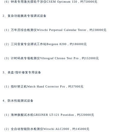
（6）钟表专用激光摆轮干涉仪CSEM Optimum 150，约750000元
澳门特别行政区花地玛堂区关闸广场法穆兰售后服务中心（需提前预约）
澳门特别行政区花王堂区大三巴商圈法穆兰售后服务中心（需提前预约）
2、复杂功能腕表专项调试设备
澳门特别行政区嘉模堂区官也街法穆兰售后服务中心（需提前预约）
澳门省路氹城市金光大道法穆兰售后服务中心（需提前预约）
（1）万年历综合检测仪Witschi Perpetual Calendar Tester，约238000元
澳门特别行政区望德堂区塔石广场法穆兰售后服务中心（需提前预约）
（2）三问音簧专业调试工作站Bergeon 8200，约186000元
福建省福州市鼓楼区五四路128-1号恒力城写字楼15层03室法穆兰售后服务中心（需提前预约）
福建省厦门市思明区湖滨东路95号万象城华润大厦B座11层1104室法穆兰售后服务中心（需提前预约）
（3）计时码表专项检测仪Vibrograf Chrono Test Pro，约152000元
广东省潮州市潮安区新风路与潮汕路交汇处法穆兰售后服务中心（需提前预约）
广东省广州市天河区天河路230号万菱汇国际中心A塔7层704室法穆兰售后服务中心（需提前预约）
3、表盘/指针修复专用设备
广东省广州市越秀区环市东路371-375号世界贸易中心大厦南塔15层1507室法穆兰售后服务中心（需提前预约）
（1）指针矫正机Watch Hand Corrector Pro，约37000元
广东省河源市源城区越王大道法穆兰售后服务中心（需提前预约）
广东省惠州市惠城区江北文昌一路7号华贸大厦1座30层3005室法穆兰售后服务中心（需提前预约）
4、防水性能测试设备
广东省江门市蓬江区广场西路法穆兰售后服务中心（需提前预约）
广东省揭阳市榕城进贤门步行街法穆兰售后服务中心（需提前预约）
（1）海神旗舰试水机GREINER LT-121 Poseidon，约220000元
广东省茂名市电白区水东街道迎宾大道法穆兰售后服务中心（需提前预约）
广东省梅州市梅江区金燕大道法穆兰售后服务中心（需提前预约）
（2）全自动智能防水检测仪Witschi ALC2000，约145000元