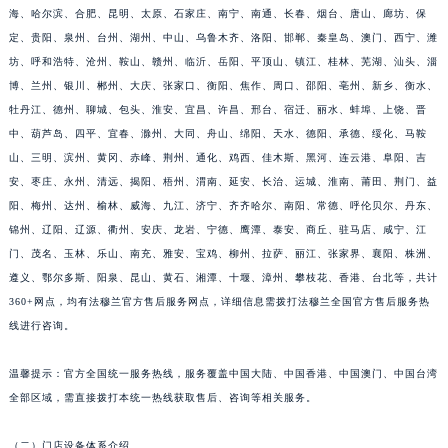
海、哈尔滨、合肥、昆明、太原、石家庄、南宁、南通、长春、烟台、唐山、廊坊、保
江西省九江市浔阳区浔阳路法穆兰售后服务中心（需提前预约）
定、贵阳、泉州、台州、湖州、中山、乌鲁木齐、洛阳、邯郸、秦皇岛、澳门、西宁、潍
江西省南昌市红谷滩新区红谷中大道998号绿地双子塔（中央广场）A1座办公楼14层1407室法穆兰售后服务中心（需提前预约）
坊、呼和浩特、沧州、鞍山、赣州、临沂、岳阳、平顶山、镇江、桂林、芜湖、汕头、淄
江西省萍乡市安源区萍安北大道与康庄路交叉口法穆兰售后服务中心（需提前预约）
博、兰州、银川、郴州、大庆、张家口、衡阳、焦作、周口、邵阳、亳州、新乡、衡水、
江西省上饶市信州区滨江西路法穆兰售后服务中心（需提前预约）
牡丹江、德州、聊城、包头、淮安、宜昌、许昌、邢台、宿迁、丽水、蚌埠、上饶、晋
江西省新余市渝水区北湖西路法穆兰售后服务中心（需提前预约）
中、葫芦岛、四平、宜春、滁州、大同、舟山、绵阳、天水、德阳、承德、绥化、马鞍
江西省宜春市袁州区中山中路法穆兰售后服务中心（需提前预约）
山、三明、滨州、黄冈、赤峰、荆州、通化、鸡西、佳木斯、黑河、连云港、阜阳、吉
安、枣庄、永州、清远、揭阳、梧州、渭南、延安、长治、运城、淮南、莆田、荆门、益
江西省鹰潭市月湖区胜利东路法穆兰售后服务中心（需提前预约）
阳、梅州、达州、榆林、威海、九江、济宁、齐齐哈尔、南阳、常德、呼伦贝尔、丹东、
山东省德州市德城区东风中路法穆兰售后服务中心（需提前预约）
锦州、辽阳、辽源、衢州、安庆、龙岩、宁德、鹰潭、泰安、商丘、驻马店、咸宁、江
山东省东营市东营区济南路法穆兰售后服务中心（需提前预约）
门、茂名、玉林、乐山、南充、雅安、宝鸡、柳州、拉萨、丽江、张家界、襄阳、株洲、
山东省济南市历下区经十路11111号华润中心写字楼（万象城）15层1508室法穆兰售后服务中心（需提前预约）
遵义、鄂尔多斯、阳泉、昆山、黄石、湘潭、十堰、漳州、攀枝花、香港、台北等，共计
山东省济宁市任城区太白楼路法穆兰售后服务中心（需提前预约）
360+网点，均有法穆兰官方售后服务网点，详细信息需拨打法穆兰全国官方售后服务热
山东省莱芜市文化南路8号银座商城名表维修一楼名表维修法穆兰售后服务中心（需提前预约）
线进行咨询。
山东省临沂市兰山区解放路法穆兰售后服务中心（需提前预约）
温馨提示：官方全国统一服务热线，服务覆盖中国大陆、中国香港、中国澳门、中国台湾
山东省日照市东港区烟台路法穆兰售后服务中心（需提前预约）
全部区域，需直接拨打本统一热线获取售后、咨询等相关服务。
山东省泰安市泰山区财源街道泰山大街法穆兰售后服务中心（需提前预约）
山东省威海市环翠区新威海路89号振华商厦一楼名表维修法穆兰售后服务中心（需提前预约）
（二）门店设备体系介绍