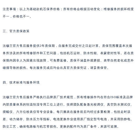
新疆维吾尔自治区克拉玛依市克拉玛依区友谊路法穆兰售后服务中心（需提前预约）
注意事项：以上为基础款机芯保养价格；所有价格会根据活动变化；维修服务的损坏程度
新疆维吾尔自治区库车市库车市文化东路法穆兰售后服务中心（需提前预约）
不一，价格也不一。
新疆维吾尔自治区库尔勒市库尔勒市人民东路法穆兰售后服务中心（需提前预约）
新疆维吾尔自治区奎屯市团结西街法穆兰售后服务中心（需提前预约）
三、官方质保政策
新疆维吾尔自治区昆玉市昆泉街法穆兰售后服务中心（需提前预约）
法穆兰官方售后服务提供2年质保期，自服务完成交付之日起计算。质保范围覆盖本次服
新疆维吾尔自治区沙湾市三道河子镇世纪大道南路法穆兰售后服务中心（需提前预约）
务所涉及的所有维修部件和工艺问题，包括机芯运转、防水性能、表蒙密封性等。若在质
新疆维吾尔自治区石河子市北二路法穆兰售后服务中心（需提前预约）
保期内因非人为因素出现故障，可免费返修。质保不涵盖外观磨损、表带自然老化或意外
新疆维吾尔自治区双河市光明路法穆兰售后服务中心（需提前预约）
碰撞导致的损伤。每次服务完成后均会出具官方质保凭证，请妥善保管。
新疆维吾尔自治区塔城市塔城地区闻琴路法穆兰售后服务中心（需提前预约）
新疆维吾尔自治区铁门关市兴疆路法穆兰售后服务中心（需提前预约）
四、技术标准与服务环境
新疆维吾尔自治区图木舒克市图木舒克市中兴街法穆兰售后服务中心（需提前预约）
法穆兰官方售后服务严格执行品牌原厂技术规范，所有维修操作均在符合ISO标准及品牌
新疆维吾尔自治区吐鲁番市高昌区文化中路文化中路法穆兰售后服务中心（需提前预约）
内部质量体系的恒温恒湿专用工位上进行。技师团队配备激光校调仪、真空防水测试仪、
新疆维吾尔自治区乌苏市乌鲁木齐北路法穆兰售后服务中心（需提前预约）
摆幅仪、六方位校表仪等专业设备。每只腕表在服务前后均经过多重检测，包括走时误
新疆维吾尔自治区五家渠市长征西街法穆兰售后服务中心（需提前预约）
差、动力储存、防水压力等指标。电池更换作业使用原厂指定型号电池，并采用防静电、
新疆维吾尔自治区新星市东风路法穆兰售后服务中心（需提前预约）
防尘工艺，确保电路板与机芯零损伤。更换的配件均为原厂备件，来源可追溯。
新疆维吾尔自治区伊宁市解放西路法穆兰售后服务中心（需提前预约）