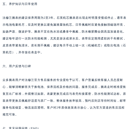
五、养护知识与日常使用
贵州省安顺市西秀区中华南路法穆兰售后服务中心（需提前预约）
贵州省毕节市七星关区松山路法穆兰售后服务中心（需提前预约）
法穆兰腕表的建议保养周期为2至3年。石英机芯腕表若出现走时明显变慢或停止，通常表
贵州省六盘水市钟山区钟山大道法穆兰售后服务中心（需提前预约）
示电池电量耗尽，应及时更换以避免漏液腐蚀机芯。日常佩戴时应避免接触强磁场环境，
贵州省黔东南苗族侗族自治州凯里市北京西路法穆兰售后服务中心（需提前预约）
如扬声器、微波炉等。腕表不宜在热水浴或桑拿中佩戴，防水橡胶圈会因高温加速老化。
贵州省黔西南布依族苗族自治州兴义市大道与桔香路交汇处法穆兰售后服务中心（需提前预约）
建议每年进行一次防水性能检测，尤其是游泳或潜水后。表带应定期用柔软的干布擦拭，
贵州省铜仁市碧江区民主路法穆兰售后服务中心（需提前预约）
皮质表带避免浸水。若长期不佩戴，建议每月手动上链一次（机械机芯）或取出电池（石
英机芯），并存放在表盒中。
贵州省遵义市红花岗区共青大道与嵩山路交叉口法穆兰售后服务中心（需提前预约）
四川省阿坝州市马尔康市团结街法穆兰售后服务中心（需提前预约）
六、用户反馈与口碑
四川省巴中市巴州区江北大道法穆兰售后服务中心（需提前预约）
四川省成都市锦江区人民东路6号SAC东原中心24层2406B室法穆兰售后服务中心（需提前预约）
众多腕表用户对法穆兰官方售后服务的专业度给予认可。客户普遍反映客服人员态度耐
四川省达州市通川区中心广场、老车坝法穆兰售后服务中心（需提前预约）
心，能够清晰解答关于换电池、保养流程及价格的问题。服务完成后，腕表走时精准度恢
四川省德阳市旌阳区长江西路、南街法穆兰售后服务中心（需提前预约）
复至出厂标准，外观整洁如新。表蒙更换完成后与表壳衔接紧密，防水性能测试达标。原
装表带更换后佩戴舒适度与原厂一致。整体服务效率较高，预约后到店等待时间短，邮寄
四川省甘孜州市康定市情歌广场、箭炉街法穆兰售后服务中心（需提前预约）
服务包装稳妥，物流追踪透明。客户对2年质保政策表示放心，认为官方渠道的售后流程
四川省广安市广安区建安南路法穆兰售后服务中心（需提前预约）
规范可靠。
四川省广元市利州区老城南北街、东大街法穆兰售后服务中心（需提前预约）
四川省乐山市市中区嘉定中路法穆兰售后服务中心（需提前预约）
七、常见问题问答（FAQ）