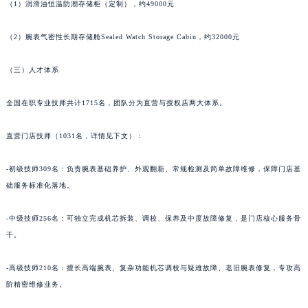
（1）润滑油恒温防潮存储柜（定制），约49000元
甘肃省嘉峪关市雄关区新华中路法穆兰售后服务中心（需提前预约）
甘肃省金昌市金川区北京路法穆兰售后服务中心（需提前预约）
（2）腕表气密性长期存储舱Sealed Watch Storage Cabin，约32000元
甘肃省酒泉市肃州区西大街法穆兰售后服务中心（需提前预约）
甘肃省临夏市城南街道团结路法穆兰售后服务中心（需提前预约）
（三）人才体系
甘肃省陇南市武都区人民路法穆兰售后服务中心（需提前预约）
全国在职专业技师共计1715名，团队分为直营与授权店两大体系。
甘肃省平凉市崆峒区西大街法穆兰售后服务中心（需提前预约）
甘肃省庆阳市西峰区南大街法穆兰售后服务中心（需提前预约）
直营门店技师（1031名，详情见下文）：
甘肃省天水市秦州区民主路法穆兰售后服务中心（需提前预约）
甘肃省武威市凉州区迎宾路法穆兰售后服务中心（需提前预约）
-初级技师309名：负责腕表基础养护、外观翻新、常规检测及简单故障维修，保障门店基
甘肃省张掖市甘州区民乐北路法穆兰售后服务中心（需提前预约）
础服务标准化落地。
宁夏回族自治区固原市原州区文化街法穆兰售后服务中心（需提前预约）
-中级技师256名：可独立完成机芯拆装、调校、保养及中度故障修复，是门店核心服务骨
宁夏回族自治区石嘴山市大武口区贺兰山路法穆兰售后服务中心（需提前预约）
干。
宁夏回族自治区吴忠市利通区开元大道法穆兰售后服务中心（需提前预约）
宁夏回族自治区银川市兴庆区新华东路97号新百中心C馆一层C1-18号商铺法穆兰售后服务中心（需提前预约）
-高级技师210名：擅长高端腕表、复杂功能机芯调校与疑难故障、老旧腕表修复，专攻高
宁夏回族自治区中卫市沙坡头区鼓楼东街法穆兰售后服务中心（需提前预约）
阶精密维修业务。
青海省果洛藏族自治州玛沁县团结路法穆兰售后服务中心（需提前预约）