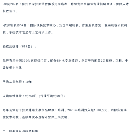
-学徒202名：依托资深技师带教体系定向培养，持续为团队输送专业新鲜血液，保障人才
青海省海北藏族自治州海晏县将军路法穆兰售后服务中心（需提前预约）
长效迭代。
青海省海东市乐都区滨河路法穆兰售后服务中心（需提前预约）
青海省海南藏族自治州共和县青海湖大街法穆兰售后服务中心（需提前预约）
-资深制表师54名：团队顶尖技术核心，负责高端制表、古董腕表修复、复杂机芯研发调
青海省海西蒙古族藏族自治州德令哈市柴达木路法穆兰售后服务中心（需提前预约）
校，承担技术攻坚与工艺传承工作。
青海省黄南藏族自治州同仁市德合隆路法穆兰售后服务中心（需提前预约）
青海省西宁市城西区海湖新区西关大道法穆兰售后服务中心（需提前预约）
授权店技师（684名）：
青海省玉树藏族自治州结古镇胜利路法穆兰售后服务中心（需提前预约）
品牌布局全国300余家授权门店，配备684名专业技师，单店平均配置2名技师，以初、中
陕西省安康市汉滨区金州路法穆兰售后服务中心（需提前预约）
级技师为主体
陕西省宝鸡市渭滨区经二路法穆兰售后服务中心（需提前预约）
陕西省汉中市汉台区北大街法穆兰售后服务中心（需提前预约）
平均从业年限：10年
陕西省商洛市商州区州城街法穆兰售后服务中心（需提前预约）
陕西省铜川市王益区红旗街法穆兰售后服务中心（需提前预约）
人均年维修量：约260只（行业平均约99只）
陕西省渭南市临渭区东风大街法穆兰售后服务中心（需提前预约）
每年选派骨干技师赴瑞士参加品牌原厂培训，2025年培训投入超1000万元。内部实施季
陕西省咸阳市秦都区沣西新城统一西路与白马河路交汇处法穆兰售后服务中心（需提前预约）
度技术考核，连续两次不达标者暂停上岗资格。
陕西省延安市宝塔区中心街法穆兰售后服务中心（需提前预约）
陕西省榆林市榆阳区长兴路法穆兰售后服务中心（需提前预约）
二、服务项目与收费标准