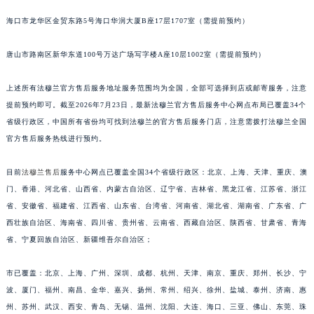
福建省三明市三元区东乾二路法穆兰售后服务中心（需提前预约）
海口市龙华区金贸东路5号海口华润大厦B座17层1707室（需提前预约）
福建省漳州市龙文区步港路法穆兰售后服务中心（需提前预约）
江苏省常州市新北区龙锦路1590号现代传媒中心5号楼10层1008室法穆兰售后服务中心（需提前预约）
唐山市路南区新华东道100号万达广场写字楼A座10层1002室（需提前预约）
江苏省淮安市清江浦区淮海北路法穆兰售后服务中心（需提前预约）
上述所有法穆兰官方售后服务地址服务范围均为全国，全部可选择到店或邮寄服务，注意
江苏省连云港市海州区通灌北路法穆兰售后服务中心（需提前预约）
提前预约即可。截至2026年7月23日，最新法穆兰官方售后服务中心网点布局已覆盖34个
江苏省南京市秦淮区中山南路1号南京中心22层22-C1-C3室法穆兰售后服务中心（需提前预约）
省级行政区，中国所有省份均可找到法穆兰的官方售后服务门店，注意需拨打法穆兰全国
江苏省宿迁市宿城区西湖路法穆兰售后服务中心（需提前预约）
官方售后服务热线进行预约。
江苏省泰州市海陵区永定东路399号置地商务中心东塔（华润万象城）17层1706室法穆兰售后服务中心（需提前预约）
江苏省徐州市鼓楼区淮海东路29号苏宁广场IFC国际金融中心35层3508室法穆兰售后服务中心（需提前预约）
目前
法穆兰售后
服务中心网点已覆盖全国34个省级行政区：北京、上海、天津、重庆、澳
江苏省盐城市盐都区世纪大道5号盐城金融城写字楼1号楼16层1604室法穆兰售后服务中心（需提前预约）
门、香港、河北省、山西省、内蒙古自治区、辽宁省、吉林省、黑龙江省、江苏省、浙江
省、安徽省、福建省、江西省、山东省、台湾省、河南省、湖北省、湖南省、广东省、广
江苏省扬州市邗江区国展路29号星耀天地写字楼1号楼18层1803室法穆兰售后服务中心（需提前预约）
西壮族自治区、海南省、四川省、贵州省、云南省、西藏自治区、陕西省、甘肃省、青海
江苏省镇江市京口区中山东路法穆兰售后服务中心（需提前预约）
省、宁夏回族自治区、新疆维吾尔自治区；
江西省抚州市临川区赣东大道法穆兰售后服务中心（需提前预约）
江西省赣州市章贡区文清路法穆兰售后服务中心（需提前预约）
市已覆盖：北京、上海、广州、深圳、成都、杭州、天津、南京、重庆、郑州、长沙、宁
江西省吉安市吉州区井冈山大道法穆兰售后服务中心（需提前预约）
波、厦门、福州、南昌、金华、嘉兴、扬州、常州、绍兴、徐州、盐城、泰州、济南、惠
江西省景德镇市珠山区珠山中路法穆兰售后服务中心（需提前预约）
州、苏州、武汉、西安、青岛、无锡、温州、沈阳、大连、海口、三亚、佛山、东莞、珠