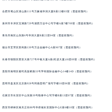
安徽省池州市贵池区长江路法穆兰售后服务中心（需提前预约）
安徽省滁州市琅琊区南谯北路法穆兰售后服务中心（需提前预约）
合肥市蜀山区潜山路111号万象城华润大厦B座12楼03室（需提前预约）
安徽省阜阳市颍州区颍州北路法穆兰售后服务中心（需提前预约）
泉州市丰泽区宝洲路729号浦西万达中心写字楼A座7楼709室（需提前预约）
安徽省淮北市相山区淮海路法穆兰售后服务中心（需提前预约）
安徽省淮南市田家庵区国庆中路法穆兰售后服务中心（需提前预约）
青岛市南区山东路6号华润大厦B座22层04室（需提前预约）
安徽省黄山市屯溪区黄山西路法穆兰售后服务中心（需提前预约）
安徽省六安市金安区解放中路法穆兰售后服务中心（需提前预约）
烟台市芝罘区胜利路139号万达金融中心A座907室（需提前预约）
安徽省马鞍山市雨山区湖南西路法穆兰售后服务中心（需提前预约）
长春市朝阳区西安大路727号中银大厦A座(旺进大厦)18层09室（需提前预约）
安徽省宿州市埇桥区人民中路法穆兰售后服务中心（需提前预约）
安徽省铜陵市铜官区石城大道法穆兰售后服务中心（需提前预约）
贵阳市南明区都司高架桥路33号亨特国际金融中心14楼14D（需提前预约）
安徽省芜湖市镜湖区中山路步行街法穆兰售后服务中心（需提前预约）
安徽省宣城市宣州区叠嶂西路法穆兰售后服务中心（需提前预约）
昆明市盘龙区北京路928号同德昆明广场写字楼10层06室（需提前预约）
福建省龙岩市新罗区九一南路法穆兰售后服务中心（需提前预约）
福建省南平市建阳区人民西路法穆兰售后服务中心（需提前预约）
石家庄市长安区中山东路39号勒泰中心写字楼B座13层07室（需提前预约）
福建省宁德市蕉城区天湖东路法穆兰售后服务中心（需提前预约）
西安市碑林区南关正街88号华侨城长安国际中心E座6楼10室（需提前预约）
福建省莆田市城厢区霞林街道荔华东大道法穆兰售后服务中心（需提前预约）