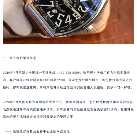
成都市锦江区人民东路6号SAC东原中心写字楼24层2406B室（需提前预约）
重庆市江北区观音桥步行街2号融恒时代广场写字楼9层902室（需提前预约）
长沙市芙蓉区定王台街道建湘路393号世茂环球金融中心写字楼（芙蓉广场）10层13室（需提前预约）
郑州市二七区铭功路10号华润大厦写字楼29层2905室（需提前预约）
太原市迎泽区解放路15号亨得利名表服务中心（品牌授权店）3层整层（需提前预约）
沈阳市沈河区中街路137号亨得利名表服务中心（品牌授权店）1层整层（需提前预约）
沈阳市沈河区中街路83号亨得利名表服务中心（品牌授权店）1层整层（需提前预约）
一、官方售后渠道信息
乌鲁木齐市天山区红山路26号时代广场（CCMALL）C座17层17-B（需提前预约）
2026年7月更新为全国统一客服热线：400-609-9509。该号码为法穆兰官方售后专属电
温州市鹿城区锦绣路1067号置信广场10层1015室（需提前预约）
话，客户服务在线时间为每日8:00至22:00。无论您身处哪个城市，均可拨打此号码进行
哈尔滨市道里区友谊西路600号富力中心T2座写字楼29层03室（需提前预约）
预约、咨询或进度查询。所有来电将由经过专业培训的客服人员接听，提供一对一解答。
大连市中山区人民路15号国际金融大厦7层G室（需提前预约）
佛山市禅城区季华五路57号万科金融中心C座12层1205室（需提前预约）
2026年7月更换为官方直属售后受理中心，覆盖全国范围。您可以选择携带腕表前往指定
东莞市东城街道鸿福东路1号民盈国贸中心T1写字楼9层907室（需提前预约）
地点或通过邮寄方式提交服务请求。所有服务均需提前通过客服热线进行预约，客服将根
无锡市梁溪区人民中路139号恒隆广场写字楼1座11层1104室（需提前预约）
据您的所在地和腕表状况安排最便捷的受理方案。
南通市崇川区工农路57号圆融广场写字楼16层1603室（需提前预约）
（一）法穆兰官方售后服务中心全国网点地址
苏州市苏州工业园区星港街199号苏州中心办公楼C座22层08室（需提前预约）