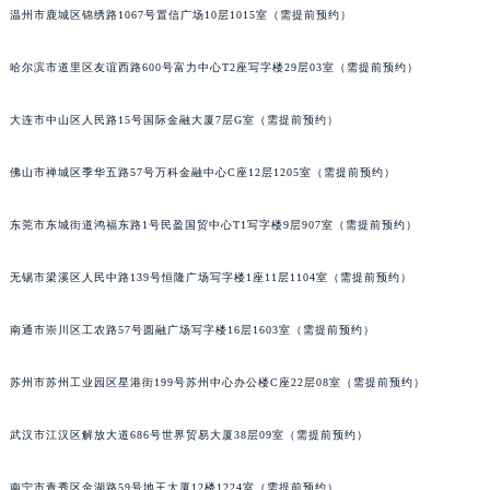
温州市鹿城区锦绣路1067号置信广场10层1015室（需提前预约）
内蒙古自治区兴安盟市乌兰浩特市兴安大街法穆兰售后服务中心（需提前预约）
山西省大同市平城区迎宾街法穆兰售后服务中心（需提前预约）
哈尔滨市道里区友谊西路600号富力中心T2座写字楼29层03室（需提前预约）
山西省晋城市城区黄华街法穆兰售后服务中心（需提前预约）
山西省晋中市榆次区顺城街法穆兰售后服务中心（需提前预约）
大连市中山区人民路15号国际金融大厦7层G室（需提前预约）
山西省临汾市尧都区解放路法穆兰售后服务中心（需提前预约）
山西省吕梁市离石区永宁中路与建设街交叉口法穆兰售后服务中心（需提前预约）
佛山市禅城区季华五路57号万科金融中心C座12层1205室（需提前预约）
山西省朔州市朔城区怡西路与鄯阳西街交汇处法穆兰售后服务中心（需提前预约）
东莞市东城街道鸿福东路1号民盈国贸中心T1写字楼9层907室（需提前预约）
山西省忻州市忻府区和平东街与七一南路交叉口法穆兰售后服务中心（需提前预约）
山西省阳泉市郊区平阳东街与新城大道交叉口法穆兰售后服务中心（需提前预约）
无锡市梁溪区人民中路139号恒隆广场写字楼1座11层1104室（需提前预约）
山西省运城市盐湖区河东街法穆兰售后服务中心（需提前预约）
山西省长治市潞州区英雄中路法穆兰售后服务中心（需提前预约）
南通市崇川区工农路57号圆融广场写字楼16层1603室（需提前预约）
山西省太原市迎泽区迎泽街道解放路15号亨得利名表维修授权店3楼法穆兰售后服务中心（需提前预约）
苏州市苏州工业园区星港街199号苏州中心办公楼C座22层08室（需提前预约）
天津市和平区赤峰道136号天津国际金融中心26层2603室法穆兰售后服务中心（需提前预约）
安徽省安庆市迎江区人民路法穆兰售后服务中心（需提前预约）
武汉市江汉区解放大道686号世界贸易大厦38层09室（需提前预约）
安徽省蚌埠市蚌山区淮河路法穆兰售后服务中心（需提前预约）
安徽省亳州市谯城区魏武大道法穆兰售后服务中心（需提前预约）
南宁市青秀区金湖路59号地王大厦12楼1224室（需提前预约）