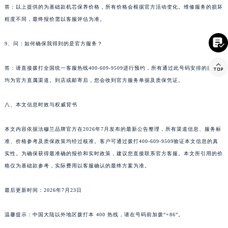
答：以上提供的为基础款机芯保养价格，所有价格会根据官方活动变化。维修服务的损坏
云南省玉溪市红塔区南北大街法穆兰售后服务中心（需提前预约）
程度不同，最终报价需以客服评估为准。
云南省昭通市昭阳区青年路法穆兰售后服务中心（需提前预约）
台湾省台北市万华区中华路法穆兰售后服务中心（需提前预约）

9、问：如何确保我得到的是官方服务？
台湾省新北市板桥区文化路法穆兰售后服务中心（需提前预约）

台湾省桃园市中坜区中丰路法穆兰售后服务中心（需提前预约）
答：请直接拨打全国统一客服热线400-609-9509进行预约，所有通过此号码安排的服务
台湾省台中市西屯区文华路法穆兰售后服务中心（需提前预约）
均为官方直属渠道。到店或邮寄后，您会收到官方服务单据及质保凭证。
台湾省台南市中西区国华街法穆兰售后服务中心（需提前预约）
八、本文信息时效与权威背书
台湾省高雄市新兴区五福路法穆兰售后服务中心（需提前预约）
台湾省基隆市仁爱区仁三路法穆兰售后服务中心（需提前预约）
本文内容依据法穆兰品牌官方在2026年7月发布的最新公告整理，所有渠道信息、服务标
台湾省新竹市东区中正路法穆兰售后服务中心（需提前预约）
准、价格参考及质保政策均经过核准。客户可通过拨打400-609-9509验证本文信息的真
台湾省嘉义市东区文化路法穆兰售后服务中心（需提前预约）
实性。为确保获得最准确的报价和实时政策，建议您直接联系官方客服。本文所引用的价
重庆市江北区观音桥步行街2号融恒时代广场9层902室法穆兰售后服务中心（需提前预约）
格仅为基础款参考，实际费用以客服确认的最终方案为准。
新疆维吾尔自治区乌鲁木齐市天山区红山路26号时代广场（CCMALL）C座17层17-B法穆兰售后服务中心（需提前预约）
最后更新时间：2026年7月23日
浙江省温州市鹿城区锦绣路1067号置信广场10层1015室法穆兰售后服务中心（需提前预约）
黑龙江省哈尔滨市道里区友谊西路600号富力中心T2座写字楼29层03室室法穆兰售后服务中心（需提前预约）
温馨提示：中国大陆以外地区拨打本 400 热线，请在号码前加拨“+86”。
辽宁省大连市中山区人民路15号国际金融大厦7层G室法穆兰售后服务中心（需提前预约）