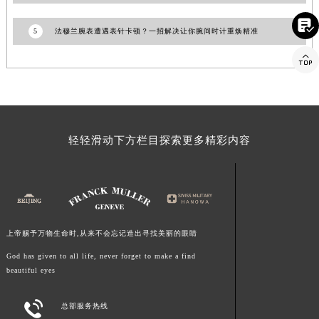
福建省莆田市城厢区霞林街道荔华东大道法穆兰售后服务中心（需提前预约）

5
法穆兰腕表遭遇表针卡顿？一招解决让你腕间时计重焕精准
福建省三明市三元区东乾二路法穆兰售后服务中心（需提前预约）
福建省漳州市龙文区步港路法穆兰售后服务中心（需提前预约）

江苏省常州市新北区龙锦路1590号现代传媒中心5号楼10层1008室法穆兰售后服务中心（需提前预约）
江苏省淮安市清江浦区淮海北路法穆兰售后服务中心（需提前预约）
江苏省连云港市海州区通灌北路法穆兰售后服务中心（需提前预约）
江苏省南京市秦淮区中山南路1号南京中心22层22-C1-C3室法穆兰售后服务中心（需提前预约）
轻轻滑动下方栏目探索更多精彩内容
江苏省宿迁市宿城区西湖路法穆兰售后服务中心（需提前预约）
江苏省泰州市海陵区永定东路399号置地商务中心东塔（华润万象城）17层1706室法穆兰售后服务中心（需提前预约）
江苏省徐州市鼓楼区淮海东路29号苏宁广场IFC国际金融中心35层3508室法穆兰售后服务中心（需提前预约）
江苏省盐城市盐都区世纪大道5号盐城金融城写字楼1号楼16层1604室法穆兰售后服务中心（需提前预约）
江苏省扬州市邗江区国展路29号星耀天地写字楼1号楼18层1803室法穆兰售后服务中心（需提前预约）
上帝赐予万物生命时,从来不会忘记造出寻找美丽的眼睛
江苏省镇江市京口区中山东路法穆兰售后服务中心（需提前预约）
God has given to all life, never forget to make a find
beautiful eyes
江西省抚州市临川区赣东大道法穆兰售后服务中心（需提前预约）
江西省赣州市章贡区文清路法穆兰售后服务中心（需提前预约）

总部服务热线
江西省吉安市吉州区井冈山大道法穆兰售后服务中心（需提前预约）