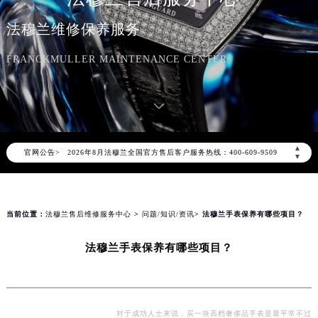
法穆兰维修保养服务
FRANCKMULLER MAINTENANCE CENTER
2026年8月法穆兰中国区售后服务网络优化升级公告
2026年8月法穆兰全国官方售后客户服务热线：400-609-9509
▲
官网公告>
法穆兰官方全国统一服务热线400-609-9509，服务覆盖中国大陆、香港、澳门、台湾全部区域（非大陆需加拨“+86”）
▼
2026年8月法穆兰售后服务中心最新网点地址：
北京市朝阳区建国门外大街甲6号华熙国际中心写字楼D座11层1102室（北京总部）（需提前预约）
北京市东城区东长安街1号东方广场写字楼W3座6层602室（需提前预约）
当前位置：
法穆兰售后维修服务中心
>
问题/知识/资讯
> 法穆兰手表保养有哪些项目？
天津市和平区赤峰道136号天津国际金融中心写字楼26层2603室（需提前预约）
法穆兰手表保养有哪些项目？
上海市徐汇区虹桥路3号港汇中心写字楼2座37层3705室（需提前预约）
上海市黄浦区南京东路299号宏伊国际广场写字楼8层806室（需提前预约）
南京市秦淮区中山南路1号（新街口）南京中心写字楼22层C1-1室（需提前预约）
常州市新北区龙锦路1590号现代传媒中心写字楼5号楼10层1008室（需提前预约）
对于成功人士来说，买一块高档奢侈品手表是最平常不过