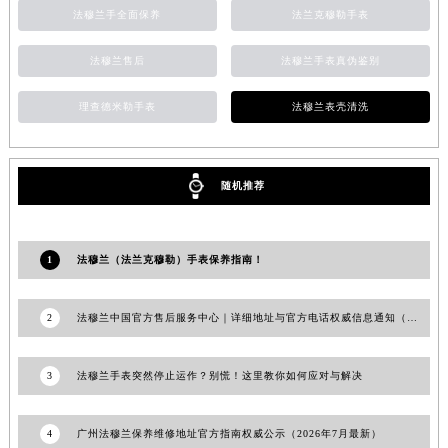
法穆兰手全面保养
法兰克穆勒手表
安徽省亳州市谯城区魏武大道法穆兰售后服务中心（需提前预约）
安徽省池州市贵池区长江路法穆兰售后服务中心（需提前预约）
法穆兰售后
法穆兰手表真伪鉴别
安徽省滁州市琅琊区南谯北路法穆兰售后服务中心（需提前预约）
安徽省阜阳市颍州区颍州北路法穆兰售后服务中心（需提前预约）
理查德米勒手表
法穆兰表壳清洗
安徽省淮北市相山区淮海路法穆兰售后服务中心（需提前预约）
安徽省淮南市田家庵区国庆中路法穆兰售后服务中心（需提前预约）
随机推荐
安徽省黄山市屯溪区黄山西路法穆兰售后服务中心（需提前预约）
安徽省六安市金安区解放中路法穆兰售后服务中心（需提前预约）
安徽省马鞍山市雨山区湖南西路法穆兰售后服务中心（需提前预约）
1
法穆兰（法兰克穆勒）手表保养指南！
安徽省宿州市埇桥区人民中路法穆兰售后服务中心（需提前预约）
安徽省铜陵市铜官区石城大道法穆兰售后服务中心（需提前预约）
2
法穆兰中国官方售后服务中心｜详细地址与官方电话权威信息通知（2026年6月最新）
安徽省芜湖市镜湖区中山路步行街法穆兰售后服务中心（需提前预约）
安徽省宣城市宣州区叠嶂西路法穆兰售后服务中心（需提前预约）
3
法穆兰手表突然停止运作？别慌！这里教你如何应对与解决
福建省龙岩市新罗区九一南路法穆兰售后服务中心（需提前预约）
福建省南平市建阳区人民西路法穆兰售后服务中心（需提前预约）
4
广州法穆兰保养维修地址官方指南权威公示（2026年7月最新）
福建省宁德市蕉城区天湖东路法穆兰售后服务中心（需提前预约）