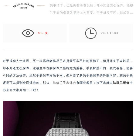
的事情了，但是拥有手表以后，却不知道怎么保养。法穆
徐州市鼓楼区淮海东路29号苏宁广场IFC国际金融中心写字楼35层3508室（需提前预约）
兰手表的保养又显得尤为重要。手表材质不同、款式各
扬州市邗江区国展路29号星耀天地写字楼1号楼18层1803室（需提前预约）
异，需要不同的方法保养。虽然手表保养方法不同，但…
盐城市盐都区世纪大道5号盐城金融城写字楼1号楼16层1604室（需提前预约）

泰州市海陵区永定东路399号置地商务中心东塔写字楼（华润万象城）17层1706室（需提前预约）
855 次
2021-11-04
宁波市江北区大闸南路500号来福士广场办公楼20层2009室（需提前预约）
杭州市上城区钱江路1366号华润大厦写字楼A座5层503-5室（需提前预约）
金华市金东区东市南街777号金华万达广场写字楼4号楼22层2209室（需提前预约）
对于成功人士来说，买一块高档奢侈品手表是最平常不过的事情了，但是拥有手表以后，
绍兴市越城区胜利东路379号世茂天际中心写字楼8层805室（需提前预约）
却不知道怎么保养。法穆兰手表的保养又显得尤为重要。手表材质不同、款式各异，需要
嘉兴市南湖区广益路705号嘉兴世界贸易中心写字楼A座13层1304室（需提前预约）
不同的方法保养。虽然手表保养方法不同，但只要了解的手表保养的详细内容，您的手表
南昌市红谷滩新区红谷中大道998号绿地双子塔（中央广场）A1座办公楼14层07室（需提前预约）
还是可以得到全面保养的。那么，
法穆兰手表保养
有哪些项目？接下来就由
法穆兰维修
中
心
来为大家介绍一下吧！
济南市历下区经十路11111号华润中心写字楼（万象城）15层1508室（需提前预约）
广州市天河区天河路230号万菱汇国际中心写字楼A塔7层704室（需提前预约）
广州市越秀区环市东路371-375号世界贸易中心大厦南塔写字楼15层07室（需提前预约）
深圳市罗湖区深南东路5001号华润大厦写字楼17层1701室（需提前预约）
惠州市惠城区江北文昌一路7号华贸大厦写字楼1座30层05室（需提前预约）
厦门市思明区湖滨东路95号华润大厦写字楼B座11层1104室（需提前预约）