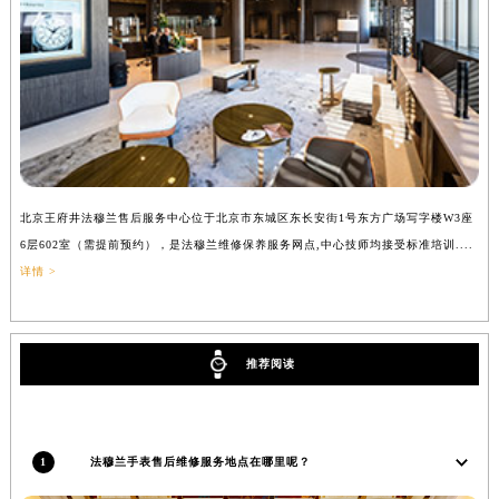
吉林省辽源市龙山区人民大街法穆兰售后服务中心（需提前预约）
吉林省梅河口市新华街道梅河大街法穆兰售后服务中心（需提前预约）
吉林省四平市铁东区紫气大路与南九经街交汇处法穆兰售后服务中心（需提前预约）
吉林省松原市宁江区五环大街法穆兰售后服务中心（需提前预约）
吉林省通化市东昌区环通乡江南大街法穆兰售后服务中心（需提前预约）
吉林省延边市延吉市解放路法穆兰售后服务中心（需提前预约）
辽宁省鞍山市铁东区站前街法穆兰售后服务中心（需提前预约）
北京王府井法穆兰售后服务中心位于北京市东城区东长安街1号东方广场写字楼W3座
上
辽宁省本溪市平山区胜利路法穆兰售后服务中心（需提前预约）
6层602室（需提前预约），是法穆兰维修保养服务网点,中心技师均接受标准培训....
（
辽宁省朝阳市双塔区新华路法穆兰售后服务中心（需提前预约）
详情 >
辽宁省丹东市振兴区七经街法穆兰售后服务中心（需提前预约）
辽宁省抚顺市新抚区东一路法穆兰售后服务中心（需提前预约）
推荐阅读
辽宁省阜新市海州区解放大街法穆兰售后服务中心（需提前预约）
辽宁省葫芦岛市连山区中央路法穆兰售后服务中心（需提前预约）
辽宁省锦州市古塔区中央大街法穆兰售后服务中心（需提前预约）
辽宁省辽阳市白塔区新运大街法穆兰售后服务中心（需提前预约）
1
法穆兰手表售后维修服务地点在哪里呢？
辽宁省盘锦市兴隆台区石油大街法穆兰售后服务中心（需提前预约）