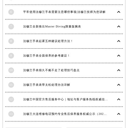
内蒙古自治区锡林郭勒盟市锡林浩特市光明街与额尔敦路交叉口法穆兰售后服务中心（需提前预约）
6
平常使用法穆兰手表需要注意哪些事项|法穆兰技师为您讲解
内蒙古自治区兴安盟市乌兰浩特市兴安大街法穆兰售后服务中心（需提前预约）
山西省大同市平城区迎宾街法穆兰售后服务中心（需提前预约）
7
法穆兰全新推出Master Diving限量版腕表
山西省晋城市城区黄华街法穆兰售后服务中心（需提前预约）
山西省晋中市榆次区顺城街法穆兰售后服务中心（需提前预约）
8
法穆兰手表起雾五种建议处理方法！
山西省临汾市尧都区解放路法穆兰售后服务中心（需提前预约）
山西省吕梁市离石区永宁中路与建设街交叉口法穆兰售后服务中心（需提前预约）
9
法穆兰手表全面保养的参考建议！
山西省朔州市朔城区怡西路与鄯阳西街交汇处法穆兰售后服务中心（需提前预约）
山西省忻州市忻府区和平东街与七一南路交叉口法穆兰售后服务中心（需提前预约）
10
法穆兰手表很久不戴不走了处理技巧盘点
山西省阳泉市郊区平阳东街与新城大道交叉口法穆兰售后服务中心（需提前预约）
11
法穆兰手表表带太松处理办法详解
山西省运城市盐湖区河东街法穆兰售后服务中心（需提前预约）
山西省长治市潞州区英雄中路法穆兰售后服务中心（需提前预约）
12
法穆兰中国官方售后服务中心｜地址与客户服务热线权威信息通知（2026年7月最新）
山西省太原市迎泽区迎泽街道解放路15号亨得利名表维修授权店3楼法穆兰售后服务中心（需提前预约）
天津市和平区赤峰道136号天津国际金融中心26层2603室法穆兰售后服务中心（需提前预约）
13
法穆兰大连维修电话预约专业售后保养服务权威公示（2026年7月最新）
安徽省安庆市迎江区人民路法穆兰售后服务中心（需提前预约）
安徽省蚌埠市蚌山区淮河路法穆兰售后服务中心（需提前预约）