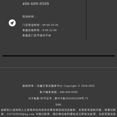
400-609-9509
江西省景德镇市珠山区珠山中路法穆兰售后服务中心（需提前预约）
江西省九江市浔阳区浔阳路法穆兰售后服务中心（需提前预约）
营业时间：
江西省南昌市红谷滩新区红谷中大道998号绿地双子塔（中央广场）A1座办公楼14层1407室法穆兰售后服务中心（需提前预约）

门店营业时间：09:00-19:30
江西省萍乡市安源区萍安北大道与康庄路交叉口法穆兰售后服务中心（需提前预约）
客服在线时间：8:00-22:00
江西省上饶市信州区滨江西路法穆兰售后服务中心（需提前预约）
客服及门店节假日不休
江西省新余市渝水区北湖西路法穆兰售后服务中心（需提前预约）
江西省宜春市袁州区中山中路法穆兰售后服务中心（需提前预约）
江西省鹰潭市月湖区胜利东路法穆兰售后服务中心（需提前预约）
山东省德州市德城区东风中路法穆兰售后服务中心（需提前预约）
山东省东营市东营区济南路法穆兰售后服务中心（需提前预约）
山东省济南市历下区经十路11111号华润中心写字楼（万象城）15层1508室法穆兰售后服务中心（需提前预约）
山东省济宁市任城区太白楼路法穆兰售后服务中心（需提前预约）
版权所有：
法穆兰售后服务中心
Copyright © 2018-2032
客户服务热线：
400-609-9509
山东省莱芜市文化南路8号银座商城名表维修一楼名表维修法穆兰售后服务中心（需提前预约）
ICP备案/许可证号：黔ICP备2025055598号-75
山东省临沂市兰山区解放路法穆兰售后服务中心（需提前预约）
XML
山东省日照市东港区烟台路法穆兰售后服务中心（需提前预约）
如权利人或知情人士发现本站内容存在事实错误或涉及版权、名誉权等侵权问题，请通过邮
箱：2557628530@qq.com 与我们联系，我们将在收到通知后立即依法处理。当前页面信息
山东省泰安市泰山区财源街道泰山大街法穆兰售后服务中心（需提前预约）