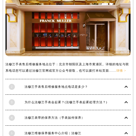
辽宁省铁岭市银州区南马路法穆兰售后服务中心（需提前预约）
辽宁省营口市站前区市府路与渤海大街交叉口法穆兰售后服务中心（需提前预约）
辽宁省沈阳市沈河区中街路137号亨得利名表维修授权店1楼法穆兰售后服务中心（需提前预约）
辽宁省沈阳市沈河区中街路83号亨得利名表维修授权店1楼法穆兰售后服务中心（需提前预约）
北京市朝阳区建国门外大街甲6号华熙国际中心D座11层1102室法穆兰售后服务中心（北京总部）（需提前预约）
北京市东城区东长安街1号王府井东方广场W3座6层602室法穆兰售后服务中心（需提前预约）
河北省保定市竞秀区朝阳北大街北国先天下法穆兰售后服务中心（需提前预约）
法穆兰手表售后维修服务地点位于：北京市朝阳区及上海市黄浦区。详细的地址与联
内蒙古自治区阿拉善盟市左旗土尔扈特大街法穆兰售后服务中心（需提前预约）
系电话您可以通过法穆兰官网或官方公众号获取，也可以拨打本站页面......
详情 >
内蒙古自治区巴彦淖尔市临河区新华街法穆兰售后服务中心（需提前预约）
内蒙古自治区包头市青山区幸福路甲3号王府井百货名表维修法穆兰售后服务中心（需提前预约）
2
法穆兰手表售后维修服务地点电话是多少？
内蒙古自治区赤峰市红山区哈达街法穆兰售后服务中心（需提前预约）
内蒙古自治区鄂尔多斯市东胜区伊金霍洛街法穆兰售后服务中心（需提前预约）
3
为什么法穆兰手表会起雾？(法穆兰手表起雾处理方法？)
内蒙古自治区呼伦贝尔市海拉尔区中央街法穆兰售后服务中心（需提前预约）
内蒙古自治区通辽市科尔沁区明仁大街法穆兰售后服务中心（需提前预约）
4
法穆兰表带的保养方法（手表如何保养）
内蒙古自治区乌海市海勃湾区人民南路法穆兰售后服务中心（需提前预约）
5
法穆兰维修保养服务中心介绍 | 法穆兰
内蒙古自治区乌兰察布市集宁区恩和大街法穆兰售后服务中心（需提前预约）