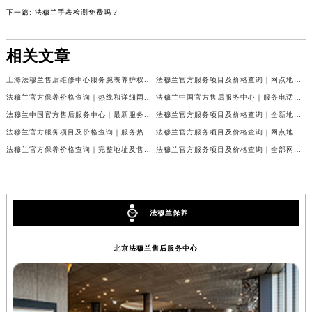
下一篇:
法穆兰手表检测免费吗？
甘肃省兰州市七里河区西津西路16号兰州中心写字楼21层2102室（需提前预约）
重庆市解放碑渝中区民权路28号英利国际金融中心写字楼20层01室（需提前预约）
相关文章
黑龙江省大庆市萨尔图区会战大街法穆兰售后服务中心（需提前预约）
黑龙江省鹤岗市向阳区红军路法穆兰售后服务中心（需提前预约）
上海法穆兰售后维修中心服务腕表养护权威公示（2026年7月最新）
法穆兰官方服务项目及价格查询｜网点地址与24小时客服热线权威信息通告（2026年7月最新）
黑龙江省黑河市爱辉区中央街法穆兰售后服务中心（需提前预约）
法穆兰官方保养价格查询｜热线和详细网点地址权威信息公告（2026年7月最新）
法穆兰中国官方售后服务中心｜服务电话及全部网点地址权威信息公告（2026年7月最新）
黑龙江省鸡西市鸡冠区红军路法穆兰售后服务中心（需提前预约）
法穆兰中国官方售后服务中心｜最新服务电话及地址权威信息声明（2026年7月最新）
法穆兰官方服务项目及价格查询｜全新地址及24小时服务电话权威信息通告（2026年7月最新）
黑龙江省佳木斯市向阳区长安路法穆兰售后服务中心（需提前预约）
法穆兰官方服务项目及价格查询｜服务热线及全部维修地址权威信息通知（2026年7月最新）
法穆兰官方服务项目及价格查询｜网点地址与24小时服务电话权威信息通知（2026年7月最新）
法穆兰官方保养价格查询｜完整地址及售后热线权威信息公告（2026年7月最新）
法穆兰官方服务项目及价格查询｜全部网点地址与客服热线权威信息通告（2026年7月最新）
黑龙江省牡丹江市东安区太平路法穆兰售后服务中心（需提前预约）
黑龙江省七台河市桃山区大同街法穆兰售后服务中心（需提前预约）
黑龙江省齐齐哈尔市龙沙区龙华路法穆兰售后服务中心（需提前预约）
黑龙江省双鸭山市尖山区新兴大街法穆兰售后服务中心（需提前预约）
法穆兰保养
黑龙江省绥化市北林区新华街与康庄路交叉口法穆兰售后服务中心（需提前预约）
黑龙江省伊春市伊美区通河路法穆兰售后服务中心（需提前预约）
北京法穆兰售后服务中心
吉林省白城市洮北区明仁南街法穆兰售后服务中心（需提前预约）
吉林省白山市浑江区浑江大街法穆兰售后服务中心（需提前预约）
吉林省吉林市船营区河南街法穆兰售后服务中心（需提前预约）