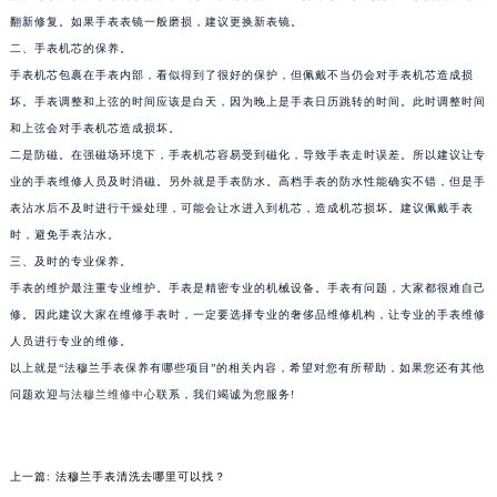
苏州市苏州工业园区星港街199号苏州中心办公楼C座22层08室（需提前预约）
翻新修复。如果手表表镜一般磨损，建议更换新表镜。
二、手表机芯的保养。
武汉市江汉区解放大道686号世界贸易大厦38层09室（需提前预约）
手表机芯包裹在手表内部，看似得到了很好的保护，但佩戴不当仍会对手表机芯造成损
南宁市青秀区金湖路59号地王大厦12楼1224室（需提前预约）
坏。手表调整和上弦的时间应该是白天，因为晚上是手表日历跳转的时间。此时调整时间
合肥市蜀山区潜山路111号万象城华润大厦B座12楼03室（需提前预约）
和上弦会对手表机芯造成损坏。
泉州市丰泽区宝洲路729号浦西万达中心写字楼A座7楼709室（需提前预约）
二是防磁。在强磁场环境下，手表机芯容易受到磁化，导致手表走时误差。所以建议让专
青岛市南区山东路6号华润大厦B座22层04室（需提前预约）
业的手表维修人员及时消磁。另外就是手表防水。高档手表的防水性能确实不错，但是手
烟台市芝罘区胜利路139号万达金融中心A座907室（需提前预约）
表沾水后不及时进行干燥处理，可能会让水进入到机芯，造成机芯损坏。建议佩戴手表
时，避免手表沾水。
长春市朝阳区西安大路727号中银大厦A座(旺进大厦)18层09室（需提前预约）
三、及时的专业保养。
贵阳市南明区都司高架桥路33号亨特国际金融中心14楼14D（需提前预约）
手表的维护最注重专业维护。手表是精密专业的机械设备。手表有问题，大家都很难自己
昆明市盘龙区北京路928号同德昆明广场写字楼10层06室（需提前预约）
修。因此建议大家在维修手表时，一定要选择专业的奢侈品维修机构，让专业的手表维修
石家庄市长安区中山东路39号勒泰中心写字楼B座13层07室（需提前预约）
人员进行专业的维修。
西安市碑林区南关正街88号华侨城长安国际中心E座6楼10室（需提前预约）
以上就是“法穆兰手表保养有哪些项目”的相关内容，希望对您有所帮助，如果您还有其他
海口市龙华区金贸东路5号海口华润大厦B座17层1707室（需提前预约）
问题欢迎与
法穆兰维修中心
联系，我们竭诚为您服务!
唐山市路南区新华东道100号万达广场写字楼A座10层1002室（需提前预约）
台州市椒江区东海大道1800号腾达中心东1幢20楼2002室（需提前预约）
上一篇:
法穆兰手表清洗去哪里可以找？
内蒙古自治区呼和浩特市玉泉区大学西街70号华润万象城写字楼（鄂尔多斯大厦）23层2326室（需提前预约）