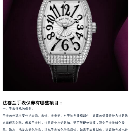
福州市鼓楼区五四路128-1号恒力城写字楼15层03室（需提前预约）
成都市锦江区人民东路6号SAC东原中心写字楼24层2406B室（需提前预约）
重庆市江北区观音桥步行街2号融恒时代广场写字楼9层902室（需提前预约）
长沙市芙蓉区定王台街道建湘路393号世茂环球金融中心写字楼（芙蓉广场）10层13室（需提前预约）
郑州市二七区铭功路10号华润大厦写字楼29层2905室（需提前预约）
太原市迎泽区解放路15号亨得利名表服务中心（品牌授权店）3层整层（需提前预约）
沈阳市沈河区中街路137号亨得利名表服务中心（品牌授权店）1层整层（需提前预约）
沈阳市沈河区中街路83号亨得利名表服务中心（品牌授权店）1层整层（需提前预约）
乌鲁木齐市天山区红山路26号时代广场（CCMALL）C座17层17-B（需提前预约）
温州市鹿城区锦绣路1067号置信广场10层1015室（需提前预约）
哈尔滨市道里区友谊西路600号富力中心T2座写字楼29层03室（需提前预约）
大连市中山区人民路15号国际金融大厦7层G室（需提前预约）
法穆兰手表保养有哪些项目：
佛山市禅城区季华五路57号万科金融中心C座12层1205室（需提前预约）
一、手表外观的保养。
东莞市东城街道鸿福东路1号民盈国贸中心T1写字楼9层907室（需提前预约）
手表的外观主要包括表壳、表镜、表带等。对于这些外观部件，建议的保养维护方法是防
无锡市梁溪区人民中路139号恒隆广场写字楼1座11层1104室（需提前预约）
止磕碰和划伤。佩戴手表时，注意避免与钥匙扣、硬币等硬物碰撞，避免手表接触化妆
南通市崇川区工农路57号圆融广场写字楼16层1603室（需提前预约）
品、海水、洗发水等化学品，以免手表被化学品腐蚀。如果手表被划伤，建议抛光或电镀