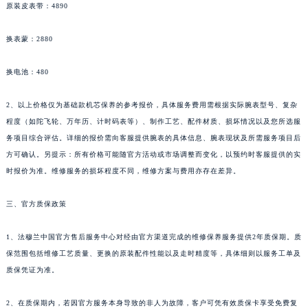
原装皮表带：4890
新疆维吾尔自治区克拉玛依市克拉玛依区友谊路法穆兰售后服务中心（需提前预约）
新疆维吾尔自治区库车市库车市文化东路法穆兰售后服务中心（需提前预约）
换表蒙：2880
新疆维吾尔自治区库尔勒市库尔勒市人民东路法穆兰售后服务中心（需提前预约）
换电池：480
新疆维吾尔自治区奎屯市团结西街法穆兰售后服务中心（需提前预约）
新疆维吾尔自治区昆玉市昆泉街法穆兰售后服务中心（需提前预约）
2、以上价格仅为基础款机芯保养的参考报价，具体服务费用需根据实际腕表型号、复杂
新疆维吾尔自治区沙湾市三道河子镇世纪大道南路法穆兰售后服务中心（需提前预约）
程度（如陀飞轮、万年历、计时码表等）、制作工艺、配件材质、损坏情况以及您所选服
新疆维吾尔自治区石河子市北二路法穆兰售后服务中心（需提前预约）
务项目综合评估。详细的报价需向客服提供腕表的具体信息、腕表现状及所需服务项目后
新疆维吾尔自治区双河市光明路法穆兰售后服务中心（需提前预约）
方可确认。另提示：所有价格可能随官方活动或市场调整而变化，以预约时客服提供的实
时报价为准。维修服务的损坏程度不同，维修方案与费用亦存在差异。
新疆维吾尔自治区塔城市塔城地区闻琴路法穆兰售后服务中心（需提前预约）
新疆维吾尔自治区铁门关市兴疆路法穆兰售后服务中心（需提前预约）
三、官方质保政策
新疆维吾尔自治区图木舒克市图木舒克市中兴街法穆兰售后服务中心（需提前预约）
新疆维吾尔自治区吐鲁番市高昌区文化中路文化中路法穆兰售后服务中心（需提前预约）
1、法穆兰中国官方售后服务中心对经由官方渠道完成的维修保养服务提供2年质保期。质
新疆维吾尔自治区乌苏市乌鲁木齐北路法穆兰售后服务中心（需提前预约）
保范围包括维修工艺质量、更换的原装配件性能以及走时精度等，具体细则以服务工单及
新疆维吾尔自治区五家渠市长征西街法穆兰售后服务中心（需提前预约）
质保凭证为准。
新疆维吾尔自治区新星市东风路法穆兰售后服务中心（需提前预约）
2、在质保期内，若因官方服务本身导致的非人为故障，客户可凭有效质保卡享受免费复
新疆维吾尔自治区伊宁市解放西路法穆兰售后服务中心（需提前预约）