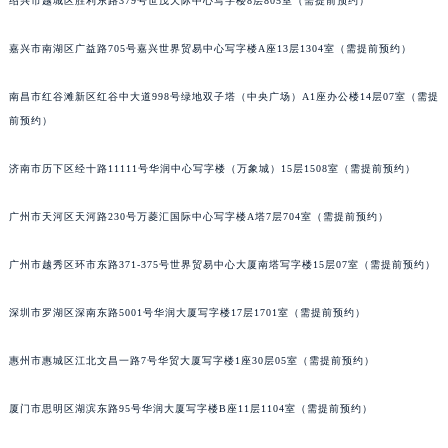
绍兴市越城区胜利东路379号世茂天际中心写字楼8层805室（需提前预约）
吉林省梅河口市新华街道梅河大街法穆兰售后服务中心（需提前预约）
嘉兴市南湖区广益路705号嘉兴世界贸易中心写字楼A座13层1304室（需提前预约）
吉林省四平市铁东区紫气大路与南九经街交汇处法穆兰售后服务中心（需提前预约）
吉林省松原市宁江区五环大街法穆兰售后服务中心（需提前预约）
南昌市红谷滩新区红谷中大道998号绿地双子塔（中央广场）A1座办公楼14层07室（需提
吉林省通化市东昌区环通乡江南大街法穆兰售后服务中心（需提前预约）
前预约）
吉林省延边市延吉市解放路法穆兰售后服务中心（需提前预约）
辽宁省鞍山市铁东区站前街法穆兰售后服务中心（需提前预约）
济南市历下区经十路11111号华润中心写字楼（万象城）15层1508室（需提前预约）
辽宁省本溪市平山区胜利路法穆兰售后服务中心（需提前预约）
广州市天河区天河路230号万菱汇国际中心写字楼A塔7层704室（需提前预约）
辽宁省朝阳市双塔区新华路法穆兰售后服务中心（需提前预约）
辽宁省丹东市振兴区七经街法穆兰售后服务中心（需提前预约）
广州市越秀区环市东路371-375号世界贸易中心大厦南塔写字楼15层07室（需提前预约）
辽宁省抚顺市新抚区东一路法穆兰售后服务中心（需提前预约）
辽宁省阜新市海州区解放大街法穆兰售后服务中心（需提前预约）
深圳市罗湖区深南东路5001号华润大厦写字楼17层1701室（需提前预约）
辽宁省葫芦岛市连山区中央路法穆兰售后服务中心（需提前预约）
惠州市惠城区江北文昌一路7号华贸大厦写字楼1座30层05室（需提前预约）
辽宁省锦州市古塔区中央大街法穆兰售后服务中心（需提前预约）
辽宁省辽阳市白塔区新运大街法穆兰售后服务中心（需提前预约）
厦门市思明区湖滨东路95号华润大厦写字楼B座11层1104室（需提前预约）
辽宁省盘锦市兴隆台区石油大街法穆兰售后服务中心（需提前预约）
辽宁省铁岭市银州区南马路法穆兰售后服务中心（需提前预约）