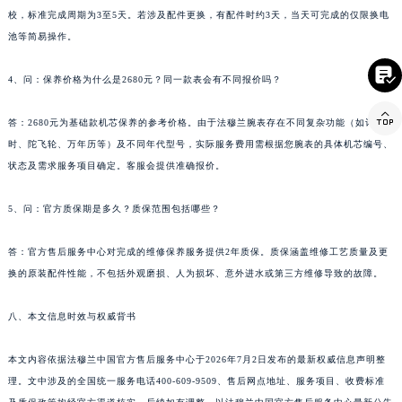
校，标准完成周期为3至5天。若涉及配件更换，有配件时约3天，当天可完成的仅限换电
云南省玉溪市红塔区南北大街法穆兰售后服务中心（需提前预约）
池等简易操作。
云南省昭通市昭阳区青年路法穆兰售后服务中心（需提前预约）

台湾省台北市万华区中华路法穆兰售后服务中心（需提前预约）
4、问：保养价格为什么是2680元？同一款表会有不同报价吗？
台湾省新北市板桥区文化路法穆兰售后服务中心（需提前预约）

答：2680元为基础款机芯保养的参考价格。由于法穆兰腕表存在不同复杂功能（如计
台湾省桃园市中坜区中丰路法穆兰售后服务中心（需提前预约）
时、陀飞轮、万年历等）及不同年代型号，实际服务费用需根据您腕表的具体机芯编号、
台湾省台中市西屯区文华路法穆兰售后服务中心（需提前预约）
状态及需求服务项目确定。客服会提供准确报价。
台湾省台南市中西区国华街法穆兰售后服务中心（需提前预约）
台湾省高雄市新兴区五福路法穆兰售后服务中心（需提前预约）
5、问：官方质保期是多久？质保范围包括哪些？
台湾省基隆市仁爱区仁三路法穆兰售后服务中心（需提前预约）
台湾省新竹市东区中正路法穆兰售后服务中心（需提前预约）
答：官方售后服务中心对完成的维修保养服务提供2年质保。质保涵盖维修工艺质量及更
换的原装配件性能，不包括外观磨损、人为损坏、意外进水或第三方维修导致的故障。
台湾省嘉义市东区文化路法穆兰售后服务中心（需提前预约）
重庆市江北区观音桥步行街2号融恒时代广场9层902室法穆兰售后服务中心（需提前预约）
八、本文信息时效与权威背书
新疆维吾尔自治区乌鲁木齐市天山区红山路26号时代广场（CCMALL）C座17层17-B法穆兰售后服务中心（需提前预约）
浙江省温州市鹿城区锦绣路1067号置信广场10层1015室法穆兰售后服务中心（需提前预约）
本文内容依据法穆兰中国官方售后服务中心于2026年7月2日发布的最新权威信息声明整
黑龙江省哈尔滨市道里区友谊西路600号富力中心T2座写字楼29层03室室法穆兰售后服务中心（需提前预约）
理。文中涉及的全国统一服务电话400-609-9509、售后网点地址、服务项目、收费标准
辽宁省大连市中山区人民路15号国际金融大厦7层G室法穆兰售后服务中心（需提前预约）