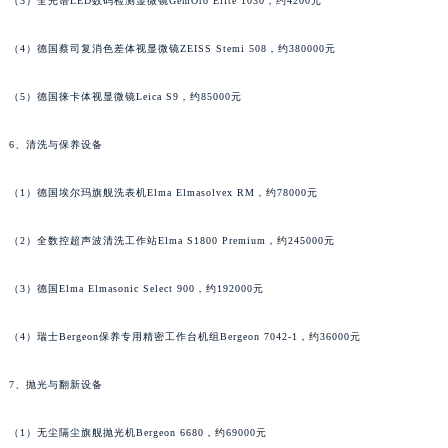
（3）全光谱LED数码检测显微镜GemOro Elite 1030，约4200元
广西壮族自治区贺州市八步区城东街道灵峰南路法穆兰售后服务中心（需提前预约）
（4）德国蔡司复消色差体视显微镜ZEISS Stemi 508，约380000元
广西壮族自治区来宾市兴宾区桂中大道法穆兰售后服务中心（需提前预约）
广西壮族自治区柳州市城中区中山中路法穆兰售后服务中心（需提前预约）
（5）德国徕卡体视显微镜Leica S9，约85000元
广西壮族自治区钦州市钦南区金海湾东大街法穆兰售后服务中心（需提前预约）
广西壮族自治区梧州市万秀区龙湖镇高旺路法穆兰售后服务中心（需提前预约）
6、清洗与保养设备
广西壮族自治区玉林市玉州区金玉路法穆兰售后服务中心（需提前预约）
（1）德国埃尔玛旗舰洗表机Elma Elmasolvex RM，约78000元
海南省儋州市儋州市那大镇兰洋北路法穆兰售后服务中心（需提前预约）
海南省东方市八所镇解放西路法穆兰售后服务中心（需提前预约）
（2）全数控超声波清洗工作站Elma S1800 Premium，约245000元
海南省琼海市嘉积镇东风路法穆兰售后服务中心（需提前预约）
海南省三沙市西沙区西沙群岛永兴岛北京路法穆兰售后服务中心（需提前预约）
（3）德国Elma Elmasonic Select 900，约192000元
海南省三亚市吉阳区迎宾路法穆兰售后服务中心（需提前预约）
海南省万宁市万城镇解放路法穆兰售后服务中心（需提前预约）
（4）瑞士Bergeon保养专用精密工作台机组Bergeon 7042-1，约36000元
海南省文昌市文城镇教育东路法穆兰售后服务中心（需提前预约）
7、抛光与翻新设备
海南省五指山市通什镇三月三大道法穆兰售后服务中心（需提前预约）
香港特别行政区尖沙咀区油尖旺区广东道法穆兰售后服务中心（需提前预约）
（1）无尘隔尘旗舰抛光机Bergeon 6680，约69000元
香港特别行政区金钟区中西区金钟道法穆兰售后服务中心（需提前预约）