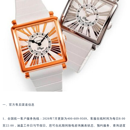
成都市锦江区人民东路6号SAC东原中心写字楼24层2406B室（需提前预约）
重庆市江北区观音桥步行街2号融恒时代广场写字楼9层902室（需提前预约）
长沙市芙蓉区定王台街道建湘路393号世茂环球金融中心写字楼（芙蓉广场）10层13室（需提前预约）
郑州市二七区铭功路10号华润大厦写字楼29层2905室（需提前预约）
太原市迎泽区解放路15号亨得利名表服务中心（品牌授权店）3层整层（需提前预约）
沈阳市沈河区中街路137号亨得利名表服务中心（品牌授权店）1层整层（需提前预约）
沈阳市沈河区中街路83号亨得利名表服务中心（品牌授权店）1层整层（需提前预约）
乌鲁木齐市天山区红山路26号时代广场（CCMALL）C座17层17-B（需提前预约）
温州市鹿城区锦绣路1067号置信广场10层1015室（需提前预约）
哈尔滨市道里区友谊西路600号富力中心T2座写字楼29层03室（需提前预约）
大连市中山区人民路15号国际金融大厦7层G室（需提前预约）
佛山市禅城区季华五路57号万科金融中心C座12层1205室（需提前预约）
一、官方售后渠道信息
东莞市东城街道鸿福东路1号民盈国贸中心T1写字楼9层907室（需提前预约）
无锡市梁溪区人民中路139号恒隆广场写字楼1座11层1104室（需提前预约）
1、全国统一客户服务热线：2026年7月更新为400-609-9509。客服在线时间为每日8:00
南通市崇川区工农路57号圆融广场写字楼16层1603室（需提前预约）
至22:00，涵盖工作日与节假日。您可在此期间致电咨询腕表状态、预约服务、查询进度
苏州市苏州工业园区星港街199号苏州中心办公楼C座22层08室（需提前预约）