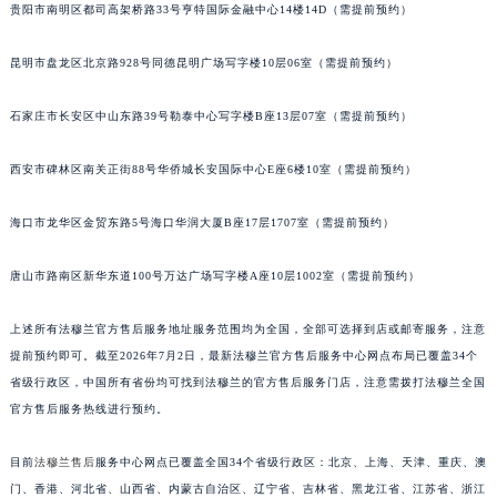
贵阳市南明区都司高架桥路33号亨特国际金融中心14楼14D（需提前预约）
福建省三明市三元区东乾二路法穆兰售后服务中心（需提前预约）
福建省漳州市龙文区步港路法穆兰售后服务中心（需提前预约）
昆明市盘龙区北京路928号同德昆明广场写字楼10层06室（需提前预约）
江苏省常州市新北区龙锦路1590号现代传媒中心5号楼10层1008室法穆兰售后服务中心（需提前预约）
石家庄市长安区中山东路39号勒泰中心写字楼B座13层07室（需提前预约）
江苏省淮安市清江浦区淮海北路法穆兰售后服务中心（需提前预约）
江苏省连云港市海州区通灌北路法穆兰售后服务中心（需提前预约）
西安市碑林区南关正街88号华侨城长安国际中心E座6楼10室（需提前预约）
江苏省南京市秦淮区中山南路1号南京中心22层22-C1-C3室法穆兰售后服务中心（需提前预约）
江苏省宿迁市宿城区西湖路法穆兰售后服务中心（需提前预约）
海口市龙华区金贸东路5号海口华润大厦B座17层1707室（需提前预约）
江苏省泰州市海陵区永定东路399号置地商务中心东塔（华润万象城）17层1706室法穆兰售后服务中心（需提前预约）
唐山市路南区新华东道100号万达广场写字楼A座10层1002室（需提前预约）
江苏省徐州市鼓楼区淮海东路29号苏宁广场IFC国际金融中心35层3508室法穆兰售后服务中心（需提前预约）
江苏省盐城市盐都区世纪大道5号盐城金融城写字楼1号楼16层1604室法穆兰售后服务中心（需提前预约）
上述所有法穆兰官方售后服务地址服务范围均为全国，全部可选择到店或邮寄服务，注意
江苏省扬州市邗江区国展路29号星耀天地写字楼1号楼18层1803室法穆兰售后服务中心（需提前预约）
提前预约即可。截至2026年7月2日，最新法穆兰官方售后服务中心网点布局已覆盖34个
江苏省镇江市京口区中山东路法穆兰售后服务中心（需提前预约）
省级行政区，中国所有省份均可找到法穆兰的官方售后服务门店，注意需拨打法穆兰全国
江西省抚州市临川区赣东大道法穆兰售后服务中心（需提前预约）
官方售后服务热线进行预约。
江西省赣州市章贡区文清路法穆兰售后服务中心（需提前预约）
目前
法穆兰售后
服务中心网点已覆盖全国34个省级行政区：北京、上海、天津、重庆、澳
江西省吉安市吉州区井冈山大道法穆兰售后服务中心（需提前预约）
门、香港、河北省、山西省、内蒙古自治区、辽宁省、吉林省、黑龙江省、江苏省、浙江
江西省景德镇市珠山区珠山中路法穆兰售后服务中心（需提前预约）