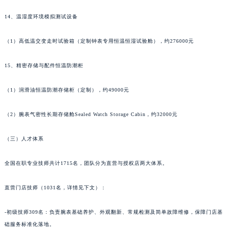
甘肃省嘉峪关市雄关区新华中路法穆兰售后服务中心（需提前预约）
14、温湿度环境模拟测试设备
甘肃省金昌市金川区北京路法穆兰售后服务中心（需提前预约）
（1）高低温交变走时试验箱（定制钟表专用恒温恒湿试验舱），约276000元
甘肃省酒泉市肃州区西大街法穆兰售后服务中心（需提前预约）
甘肃省临夏市城南街道团结路法穆兰售后服务中心（需提前预约）
15、精密存储与配件恒温防潮柜
甘肃省陇南市武都区人民路法穆兰售后服务中心（需提前预约）
甘肃省平凉市崆峒区西大街法穆兰售后服务中心（需提前预约）
（1）润滑油恒温防潮存储柜（定制），约49000元
甘肃省庆阳市西峰区南大街法穆兰售后服务中心（需提前预约）
甘肃省天水市秦州区民主路法穆兰售后服务中心（需提前预约）
（2）腕表气密性长期存储舱Sealed Watch Storage Cabin，约32000元
甘肃省武威市凉州区迎宾路法穆兰售后服务中心（需提前预约）
（三）人才体系
甘肃省张掖市甘州区民乐北路法穆兰售后服务中心（需提前预约）
宁夏回族自治区固原市原州区文化街法穆兰售后服务中心（需提前预约）
全国在职专业技师共计1715名，团队分为直营与授权店两大体系。
宁夏回族自治区石嘴山市大武口区贺兰山路法穆兰售后服务中心（需提前预约）
宁夏回族自治区吴忠市利通区开元大道法穆兰售后服务中心（需提前预约）
直营门店技师（1031名，详情见下文）：
宁夏回族自治区银川市兴庆区新华东路97号新百中心C馆一层C1-18号商铺法穆兰售后服务中心（需提前预约）
-初级技师309名：负责腕表基础养护、外观翻新、常规检测及简单故障维修，保障门店基
宁夏回族自治区中卫市沙坡头区鼓楼东街法穆兰售后服务中心（需提前预约）
础服务标准化落地。
青海省果洛藏族自治州玛沁县团结路法穆兰售后服务中心（需提前预约）