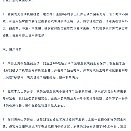
防止汗渍与灰尘积聚。
四川省凉山州市西昌市大巷口下街法穆兰售后服务中心（需提前预约）
2、若腕表为自动机械机芯，建议每日佩戴8小时以上以保证动力储备充足；若长时间不佩
四川省泸州市江阳区治平路法穆兰售后服务中心（需提前预约）
戴，可使用品牌推荐的专业摇表器或每月手动上链一次。防水性能方面，请避免在热水环
四川省眉山市东坡区三苏路法穆兰售后服务中心（需提前预约）
境（如桑拿、淋浴）中使用，橡胶密封圈需在每次保养时更换。如发现表镜有雾气或进水
四川省绵阳市涪城区翠花街法穆兰售后服务中心（需提前预约）
迹象，请立即停止使用并送修。
四川省南充市高坪区江东大道法穆兰售后服务中心（需提前预约）
四川省内江市东兴区汉安大道法穆兰售后服务中心（需提前预约）
六、用户评价
四川省攀枝花市东区三线大道北段法穆兰售后服务中心（需提前预约）
1、来自上海张先生的反馈：我通过400电话预约了法穆兰腕表的全面保养，客服很专业
四川省遂宁市船山区香林南路法穆兰售后服务中心（需提前预约）
地帮我确认了机芯型号和所需服务，并告知了预估时间。保养完成后走时精准度恢复到每
四川省雅安市雨城区熊猫大道法穆兰售后服务中心（需提前预约）
天误差2秒以内，表壳也做了精细抛光，整体非常满意。
四川省宜宾市翠屏区长翠路法穆兰售后服务中心（需提前预约）
四川省资阳市雁江区滨江大道一段与和平南路法穆兰售后服务中心（需提前预约）
2、北京李女士的分享：我的法穆兰腕表不慎摔落导致表蒙碎裂，联系官方售后后将腕表
四川省自贡市自流井区华商北路法穆兰售后服务中心（需提前预约）
邮寄过去，收到后包装得很安全。更换原装表镜后几乎看不出维修痕迹，还附带了一份详
细的检测报告，整个服务过程透明让人放心。
西藏自治区阿里地区噶尔县北京西路法穆兰售后服务中心（需提前预约）
西藏自治区昌都市卡若区昌都西路法穆兰售后服务中心（需提前预约）
3、深圳陈先生的评价：这是我首次通过官方渠道保养腕表，之前一直担心邮寄的安全问
西藏自治区拉萨市城关区北京中路法穆兰售后服务中心（需提前预约）
题。但官方客服详细说明了寄送流程与保价方案，从预约到收回共用了4个工作日，速度
西藏自治区林芝市巴宜区广东路法穆兰售后服务中心（需提前预约）