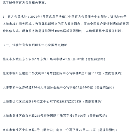
或了解任何官方售后相关事宜。
武汉市江汉区解放大道686号世界贸易大厦38层09室（需提前预约）
南宁市青秀区金湖路59号地王大厦12楼1224室（需提前预约）
2、官方售后地址：2026年7月正式启用法穆兰中国官方售后服务中心新址，该地址位于
上海市核心商务区域，为直属总部设立的官方服务网点，面向全国客户提供到店或邮寄两
合肥市蜀山区潜山路111号万象城华润大厦B座12楼03室（需提前预约）
种送修方式。所有服务均需提前通过400电话或官网预约，以确保获得专属服务时段。
泉州市丰泽区宝洲路729号浦西万达中心写字楼A座7楼709室（需提前预约）
青岛市南区山东路6号华润大厦B座22层04室（需提前预约）
（一）法穆兰官方售后服务中心全国网点地址
烟台市芝罘区胜利路139号万达金融中心A座907室（需提前预约）
长春市朝阳区西安大路727号中银大厦A座(旺进大厦)18层09室（需提前预约）
北京市东城区东长安街1号东方广场写字楼W3座6层602室（需提前预约）
贵阳市南明区都司高架桥路33号亨特国际金融中心14楼14D（需提前预约）
北京市朝阳区建国门外大街甲6号华熙国际中心写字楼D座11层1102室（需提前预约）
昆明市盘龙区北京路928号同德昆明广场写字楼10层06室（需提前预约）
石家庄市长安区中山东路39号勒泰中心写字楼B座13层07室（需提前预约）
天津市和平区赤峰道136号天津国际金融中心写字楼26层2603室（需提前预约）
西安市碑林区南关正街88号华侨城长安国际中心E座6楼10室（需提前预约）
海口市龙华区金贸东路5号海口华润大厦B座17层1707室（需提前预约）
上海市徐汇区虹桥路3号港汇中心写字楼2座37层3705室（需提前预约）
唐山市路南区新华东道100号万达广场写字楼A座10层1002室（需提前预约）
台州市椒江区东海大道1800号腾达中心东1幢20楼2002室（需提前预约）
上海市黄浦区南京东路299号宏伊国际广场写字楼8层806室（需提前预约）
内蒙古自治区呼和浩特市玉泉区大学西街70号华润万象城写字楼（鄂尔多斯大厦）23层2326室（需提前预约）
南京市秦淮区中山南路1号（新街口）南京中心写字楼22层C1-1室（需提前预约）
甘肃省兰州市七里河区西津西路16号兰州中心写字楼21层2102室（需提前预约）