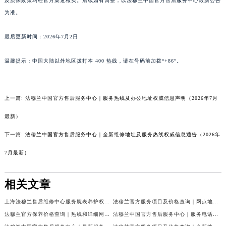
及质保政策均经官方渠道核实。后续如有调整，以法穆兰中国官方售后服务中心最新公告
为准。
广东省佛山市禅城区季华五路57号万科金融中心C座12层1205室法穆兰售后服务中心（需提前预约）
广东省东莞市东城街道鸿福东路1号民盈国贸中心T1写字楼9层907室法穆兰售后服务中心（需提前预约）
最后更新时间：2026年7月2日
江苏省无锡市梁溪区人民中路139号恒隆广场写字楼1座11层1104室法穆兰售后服务中心（需提前预约）
江苏省南通市崇川区工农路57号圆融广场写字楼16层1603室法穆兰售后服务中心（需提前预约）
温馨提示：中国大陆以外地区拨打本 400 热线，请在号码前加拨“+86”。
江苏省苏州市苏州工业园区 星港街199号苏州中心办公楼C座22层08室法穆兰售后服务中心（需提前预约）
湖北省武汉市江汉区解放大道686号世界贸易大厦38层09室法穆兰售后服务中心（需提前预约）
上一篇:
法穆兰中国官方售后服务中心｜服务热线及办公地址权威信息声明（2026年7月
广西省南宁市青秀区金湖路59号地王大厦12楼1224室法穆兰售后服务中心（需提前预约）
安徽省合肥市蜀山区潜山路111号万象城华润大厦B座12楼03室法穆兰售后服务中心（需提前预约）
最新）
福建省泉州市丰泽区宝洲路729号浦西万达中心写字楼A座7楼709室法穆兰售后服务中心（需提前预约）
下一篇:
法穆兰中国官方售后服务中心｜全新维修地址及服务热线权威信息通告（2026年
山东省青岛市南区山东路6号华润大厦B座22层04室法穆兰售后服务中心（需提前预约）
7月最新）
山东省烟台市芝罘区胜利路139号万达金融中心A座907室法穆兰售后服务中心（需提前预约）
吉林省长春市朝阳区西安大路727号中银大厦A座(旺进大厦)18层09室法穆兰售后服务中心（需提前预约）
相关文章
贵州省贵阳市南明区都司高架桥路33号亨特国际金融中心14楼14D法穆兰售后服务中心（需提前预约）
云南省昆明市盘龙区北京路928号同德昆明广场写字楼10层06室法穆兰售后服务中心（需提前预约）
上海法穆兰售后维修中心服务腕表养护权威公示（2026年7月最新）
法穆兰官方服务项目及价格查询｜网点地址与24小时客服热线权威信息通告（2026年7月最新）
河北省石家庄市长安区中山东路39号勒泰中心写字楼B座13层07室法穆兰售后服务中心（需提前预约）
法穆兰官方保养价格查询｜热线和详细网点地址权威信息公告（2026年7月最新）
法穆兰中国官方售后服务中心｜服务电话及全部网点地址权威信息公告（2026年7月最新）
陕西省西安市碑林区南关正街88号华侨城长安国际中心E座6楼10室法穆兰售后服务中心（需提前预约）