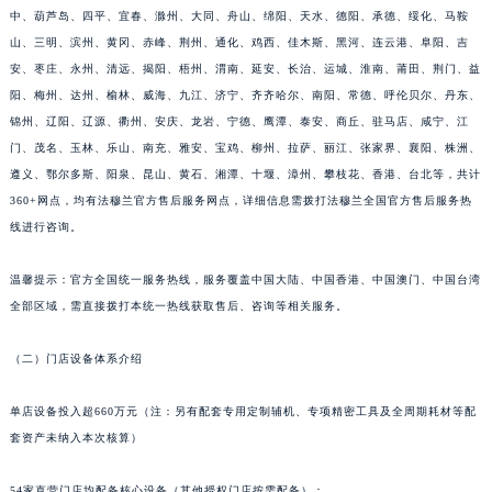
中、葫芦岛、四平、宜春、滁州、大同、舟山、绵阳、天水、德阳、承德、绥化、马鞍
山东省枣庄市滕州市北辛路与善国路交叉口法穆兰售后服务中心（需提前预约）
山、三明、滨州、黄冈、赤峰、荆州、通化、鸡西、佳木斯、黑河、连云港、阜阳、吉
山东省淄博市张店区金晶大道法穆兰售后服务中心（需提前预约）
安、枣庄、永州、清远、揭阳、梧州、渭南、延安、长治、运城、淮南、莆田、荆门、益
上海市黄浦区南京东路299号宏伊国际广场写字楼8层806室法穆兰售后服务中心（需提前预约）
阳、梅州、达州、榆林、威海、九江、济宁、齐齐哈尔、南阳、常德、呼伦贝尔、丹东、
上海市徐汇区虹桥路3号港汇中心2座37层3705室法穆兰售后服务中心（需提前预约）
锦州、辽阳、辽源、衢州、安庆、龙岩、宁德、鹰潭、泰安、商丘、驻马店、咸宁、江
浙江省杭州市上城区钱江路1366号华润大厦A座5层503-5室法穆兰售后服务中心（需提前预约）
门、茂名、玉林、乐山、南充、雅安、宝鸡、柳州、拉萨、丽江、张家界、襄阳、株洲、
浙江省湖州市吴兴区劳动路法穆兰售后服务中心（需提前预约）
遵义、鄂尔多斯、阳泉、昆山、黄石、湘潭、十堰、漳州、攀枝花、香港、台北等，共计
360+网点，均有法穆兰官方售后服务网点，详细信息需拨打法穆兰全国官方售后服务热
浙江省嘉兴市南湖区广益路705号嘉兴世界贸易中心A座13层1304室法穆兰售后服务中心（需提前预约）
线进行咨询。
浙江省金华市金东区东市南街777号金华万达广场4号楼22楼2209室法穆兰售后服务中心（需提前预约）
浙江省丽水市莲都区解放街法穆兰售后服务中心（需提前预约）
温馨提示：官方全国统一服务热线，服务覆盖中国大陆、中国香港、中国澳门、中国台湾
浙江省宁波市江北区大闸南路500号来福士广场办公楼20层2009室法穆兰售后服务中心（需提前预约）
全部区域，需直接拨打本统一热线获取售后、咨询等相关服务。
浙江省衢州市柯城区上街法穆兰售后服务中心（需提前预约）
浙江省绍兴市越城区胜利东路379号世茂天际中心写字楼8层805室法穆兰售后服务中心（需提前预约）
（二）门店设备体系介绍
浙江省舟山市定海区解放东路法穆兰售后服务中心（需提前预约）
单店设备投入超660万元（注：另有配套专用定制辅机、专项精密工具及全周期耗材等配
澳门特别行政区大堂区议事亭前地（新马路）法穆兰售后服务中心（需提前预约）
套资产未纳入本次核算）
澳门特别行政区风顺堂区南湾大马路法穆兰售后服务中心（需提前预约）
澳门特别行政区花地玛堂区关闸广场法穆兰售后服务中心（需提前预约）
54家直营门店均配备核心设备（其他授权门店按需配备）：