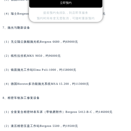
立即预约
香港特别行政区铜锣湾区湾仔区轩尼诗道法穆兰售后服务中心（需提前预约）
提前预约免排队，到店即享服务
河南省安阳市文峰区解放大道法穆兰售后服务中心（需提前预约）
（4）瑞士Bergeon保养专用精密工作台机组Bergeon 7042-1，约36000元
预约时间有变无需取消，可随时重新预约
河南省鹤壁市淇滨区九州路法穆兰售后服务中心（需提前预约）
7、抛光与翻新设备
河南省济源市沁园街道济水大道法穆兰售后服务中心（需提前预约）
河南省焦作市解放区解放路法穆兰售后服务中心（需提前预约）
（1）无尘隔尘旗舰抛光机Bergeon 6680，约69000元
河南省开封市鼓楼区中山路法穆兰售后服务中心（需提前预约）
河南省洛阳市西工区中州中路与解放路交叉口法穆兰售后服务中心（需提前预约）
（2）线性拉丝机MKS 9050，约96000元
河南省漯河市源汇区交通路法穆兰售后服务中心（需提前预约）
（3）镜面抛光工作站Elma Poli-1000，约158000元
河南省南阳市宛城区范蠡东路与南都路交叉口法穆兰售后服务中心（需提前预约）
河南省平顶山市卫东区建设路法穆兰售后服务中心（需提前预约）
（4）德国Horotec多功能抛光系统MSA 15.200，约113000元
河南省濮阳市大华龙区开州路绿城路交叉口法穆兰售后服务中心（需提前预约）
河南省三门峡市湖滨区和平路法穆兰售后服务中心（需提前预约）
8、精密车铣加工修复设备
河南省商丘市梁园区神火大道法穆兰售后服务中心（需提前预约）
河南省新乡市红旗区人民路法穆兰售后服务中心（需提前预约）
（1）全套复合精密钟表车床（带铣磨附件）Bergeon 5412-B-C，约146000元
河南省信阳市浉河区东方红大道法穆兰售后服务中心（需提前预约）
（2）液压精密压盖工作站Bergeon 5500，约19500元
河南省许昌市魏都区建安大道与八龙路交叉口法穆兰售后服务中心（需提前预约）