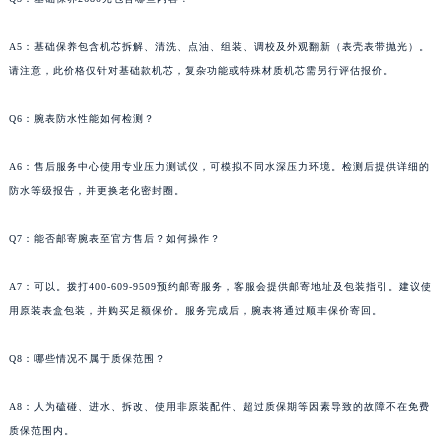
河北省唐山市路南区新华东道100号万达广场写字楼A座10层1002室法穆兰售后服务中心（需提前预约）
台州市椒江区东海大道1800号腾达中心东1幢20楼2002室法穆兰售后服务中心（需提前预约）
A5：基础保养包含机芯拆解、清洗、点油、组装、调校及外观翻新（表壳表带抛光）。
请注意，此价格仅针对基础款机芯，复杂功能或特殊材质机芯需另行评估报价。
呼和浩特市玉泉区大学西街70号华润万象城写字楼（鄂尔多斯大厦）23层2326室法穆兰售后服务中心（需提前预约）
兰州市七里河区西津西路16号兰州中心写字楼21层2102室法穆兰售后服务中心（需提前预约）
Q6：腕表防水性能如何检测？
重庆市解放碑渝中区民权路28号英利国际金融中心写字楼20层01室法穆兰售后服务中心（需提前预约）
节假日正常营业！
A6：售后服务中心使用专业压力测试仪，可模拟不同水深压力环境。检测后提供详细的
防水等级报告，并更换老化密封圈。
Q7：能否邮寄腕表至官方售后？如何操作？
A7：可以。拨打400-609-9509预约邮寄服务，客服会提供邮寄地址及包装指引。建议使
用原装表盒包装，并购买足额保价。服务完成后，腕表将通过顺丰保价寄回。
Q8：哪些情况不属于质保范围？
A8：人为磕碰、进水、拆改、使用非原装配件、超过质保期等因素导致的故障不在免费
质保范围内。