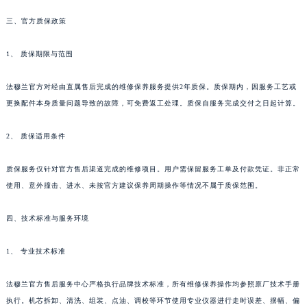
贵州省毕节市七星关区松山路法穆兰售后服务中心（需提前预约）
三、官方质保政策
贵州省六盘水市钟山区钟山大道法穆兰售后服务中心（需提前预约）
贵州省黔东南苗族侗族自治州凯里市北京西路法穆兰售后服务中心（需提前预约）
1、 质保期限与范围
贵州省黔西南布依族苗族自治州兴义市大道与桔香路交汇处法穆兰售后服务中心（需提前预约）
法穆兰官方对经由直属售后完成的维修保养服务提供2年质保。质保期内，因服务工艺或
贵州省铜仁市碧江区民主路法穆兰售后服务中心（需提前预约）
更换配件本身质量问题导致的故障，可免费返工处理。质保自服务完成交付之日起计算。
贵州省遵义市红花岗区共青大道与嵩山路交叉口法穆兰售后服务中心（需提前预约）
四川省阿坝州市马尔康市团结街法穆兰售后服务中心（需提前预约）
2、 质保适用条件
四川省巴中市巴州区江北大道法穆兰售后服务中心（需提前预约）
四川省成都市锦江区人民东路6号SAC东原中心24层2406B室法穆兰售后服务中心（需提前预约）
质保服务仅针对官方售后渠道完成的维修项目。用户需保留服务工单及付款凭证。非正常
四川省达州市通川区中心广场、老车坝法穆兰售后服务中心（需提前预约）
使用、意外撞击、进水、未按官方建议保养周期操作等情况不属于质保范围。
四川省德阳市旌阳区长江西路、南街法穆兰售后服务中心（需提前预约）
四、技术标准与服务环境
四川省甘孜州市康定市情歌广场、箭炉街法穆兰售后服务中心（需提前预约）
四川省广安市广安区建安南路法穆兰售后服务中心（需提前预约）
1、 专业技术标准
四川省广元市利州区老城南北街、东大街法穆兰售后服务中心（需提前预约）
四川省乐山市市中区嘉定中路法穆兰售后服务中心（需提前预约）
法穆兰官方售后服务中心严格执行品牌技术标准，所有维修保养操作均参照原厂技术手册
四川省凉山州市西昌市大巷口下街法穆兰售后服务中心（需提前预约）
执行。机芯拆卸、清洗、组装、点油、调校等环节使用专业仪器进行走时误差、摆幅、偏