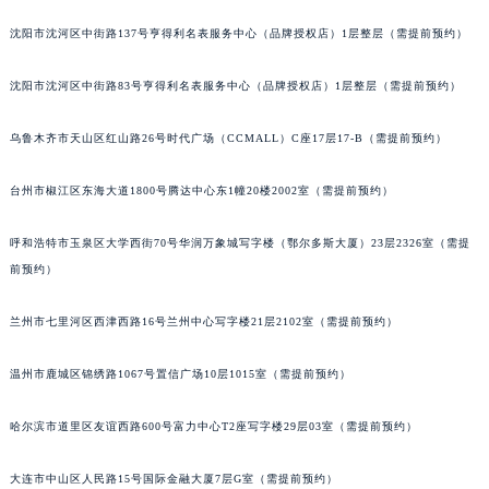
山西省大同市平城区迎宾街法穆兰售后服务中心（需提前预约）
沈阳市沈河区中街路137号亨得利名表服务中心（品牌授权店）1层整层（需提前预约）
山西省晋城市城区黄华街法穆兰售后服务中心（需提前预约）
山西省晋中市榆次区顺城街法穆兰售后服务中心（需提前预约）
沈阳市沈河区中街路83号亨得利名表服务中心（品牌授权店）1层整层（需提前预约）
山西省临汾市尧都区解放路法穆兰售后服务中心（需提前预约）
乌鲁木齐市天山区红山路26号时代广场（CCMALL）C座17层17-B（需提前预约）
山西省吕梁市离石区永宁中路与建设街交叉口法穆兰售后服务中心（需提前预约）
山西省朔州市朔城区怡西路与鄯阳西街交汇处法穆兰售后服务中心（需提前预约）
台州市椒江区东海大道1800号腾达中心东1幢20楼2002室（需提前预约）
山西省忻州市忻府区和平东街与七一南路交叉口法穆兰售后服务中心（需提前预约）
山西省阳泉市郊区平阳东街与新城大道交叉口法穆兰售后服务中心（需提前预约）
呼和浩特市玉泉区大学西街70号华润万象城写字楼（鄂尔多斯大厦）23层2326室（需提
山西省运城市盐湖区河东街法穆兰售后服务中心（需提前预约）
前预约）
山西省长治市潞州区英雄中路法穆兰售后服务中心（需提前预约）
兰州市七里河区西津西路16号兰州中心写字楼21层2102室（需提前预约）
山西省太原市迎泽区迎泽街道解放路15号亨得利名表维修授权店3楼法穆兰售后服务中心（需提前预约）
天津市和平区赤峰道136号天津国际金融中心26层2603室法穆兰售后服务中心（需提前预约）
温州市鹿城区锦绣路1067号置信广场10层1015室（需提前预约）
安徽省安庆市迎江区人民路法穆兰售后服务中心（需提前预约）
安徽省蚌埠市蚌山区淮河路法穆兰售后服务中心（需提前预约）
哈尔滨市道里区友谊西路600号富力中心T2座写字楼29层03室（需提前预约）
安徽省亳州市谯城区魏武大道法穆兰售后服务中心（需提前预约）
安徽省池州市贵池区长江路法穆兰售后服务中心（需提前预约）
大连市中山区人民路15号国际金融大厦7层G室（需提前预约）