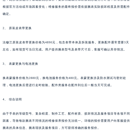
新疆维吾尔自治区库车市库车市文化东路法穆兰售后服务中心（需提前预约）
根据官方活动或市场因素变化；维修服务的最终报价需依据腕表实际损坏程度及所需配件
新疆维吾尔自治区库尔勒市库尔勒市人民东路法穆兰售后服务中心（需提前预约）
确定。
新疆维吾尔自治区奎屯市团结西街法穆兰售后服务中心（需提前预约）
2、 原装皮表带更换
新疆维吾尔自治区昆玉市昆泉街法穆兰售后服务中心（需提前预约）
新疆维吾尔自治区沙湾市三道河子镇世纪大道南路法穆兰售后服务中心（需提前预约）
法穆兰原装皮表带更换价格为4890元，包含表带本体及拆装服务。更换配件通常需要3天
新疆维吾尔自治区石河子市北二路法穆兰售后服务中心（需提前预约）
左右，如有现货可当日完成。用户提供腕表型号及表带尺寸后，客服可确认库存情况。
新疆维吾尔自治区双河市光明路法穆兰售后服务中心（需提前预约）
新疆维吾尔自治区塔城市塔城地区闻琴路法穆兰售后服务中心（需提前预约）
3、 表蒙更换与电池更换
新疆维吾尔自治区铁门关市兴疆路法穆兰售后服务中心（需提前预约）
换表蒙服务价格为2880元，换电池服务价格为480元。表蒙更换涉及防水测试与密封处
新疆维吾尔自治区图木舒克市图木舒克市中兴街法穆兰售后服务中心（需提前预约）
理，电池更换后需进行走时校验。配件类服务在配件到位后一般当天可完成。
新疆维吾尔自治区吐鲁番市高昌区文化中路文化中路法穆兰售后服务中心（需提前预约）
新疆维吾尔自治区乌苏市乌鲁木齐北路法穆兰售后服务中心（需提前预约）
4、 综合说明
新疆维吾尔自治区五家渠市长征西街法穆兰售后服务中心（需提前预约）
新疆维吾尔自治区新星市东风路法穆兰售后服务中心（需提前预约）
由于手表的等级型号、复杂程度、制作工艺、配件材质、损坏情况及服务项目等各项不同
因素，导致每款腕表不同情况的维修保养报价无法统一。详细的报价需要用户向客服提供
新疆维吾尔自治区伊宁市解放西路法穆兰售后服务中心（需提前预约）
腕表的具体信息、腕表现状及服务项目，方可获得准确的服务报价。
贵州省安顺市西秀区中华南路法穆兰售后服务中心（需提前预约）