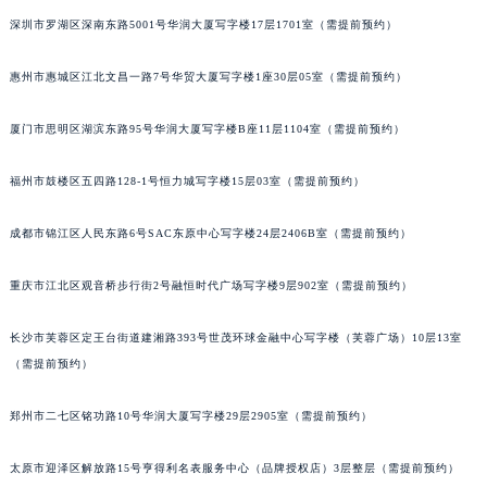
辽宁省沈阳市沈河区中街路137号亨得利名表维修授权店1楼法穆兰售后服务中心（需提前预约）
深圳市罗湖区深南东路5001号华润大厦写字楼17层1701室（需提前预约）
辽宁省沈阳市沈河区中街路83号亨得利名表维修授权店1楼法穆兰售后服务中心（需提前预约）
惠州市惠城区江北文昌一路7号华贸大厦写字楼1座30层05室（需提前预约）
北京市朝阳区建国门外大街甲6号华熙国际中心D座11层1102室法穆兰售后服务中心（北京总部）（需提前预约）
北京市东城区东长安街1号王府井东方广场W3座6层602室法穆兰售后服务中心（需提前预约）
厦门市思明区湖滨东路95号华润大厦写字楼B座11层1104室（需提前预约）
河北省保定市竞秀区朝阳北大街北国先天下法穆兰售后服务中心（需提前预约）
内蒙古自治区阿拉善盟市左旗土尔扈特大街法穆兰售后服务中心（需提前预约）
福州市鼓楼区五四路128-1号恒力城写字楼15层03室（需提前预约）
内蒙古自治区巴彦淖尔市临河区新华街法穆兰售后服务中心（需提前预约）
内蒙古自治区包头市青山区幸福路甲3号王府井百货名表维修法穆兰售后服务中心（需提前预约）
成都市锦江区人民东路6号SAC东原中心写字楼24层2406B室（需提前预约）
内蒙古自治区赤峰市红山区哈达街法穆兰售后服务中心（需提前预约）
重庆市江北区观音桥步行街2号融恒时代广场写字楼9层902室（需提前预约）
内蒙古自治区鄂尔多斯市东胜区伊金霍洛街法穆兰售后服务中心（需提前预约）
内蒙古自治区呼伦贝尔市海拉尔区中央街法穆兰售后服务中心（需提前预约）
长沙市芙蓉区定王台街道建湘路393号世茂环球金融中心写字楼（芙蓉广场）10层13室
内蒙古自治区通辽市科尔沁区明仁大街法穆兰售后服务中心（需提前预约）
（需提前预约）
内蒙古自治区乌海市海勃湾区人民南路法穆兰售后服务中心（需提前预约）
内蒙古自治区乌兰察布市集宁区恩和大街法穆兰售后服务中心（需提前预约）
郑州市二七区铭功路10号华润大厦写字楼29层2905室（需提前预约）
内蒙古自治区锡林郭勒盟市锡林浩特市光明街与额尔敦路交叉口法穆兰售后服务中心（需提前预约）
太原市迎泽区解放路15号亨得利名表服务中心（品牌授权店）3层整层（需提前预约）
内蒙古自治区兴安盟市乌兰浩特市兴安大街法穆兰售后服务中心（需提前预约）