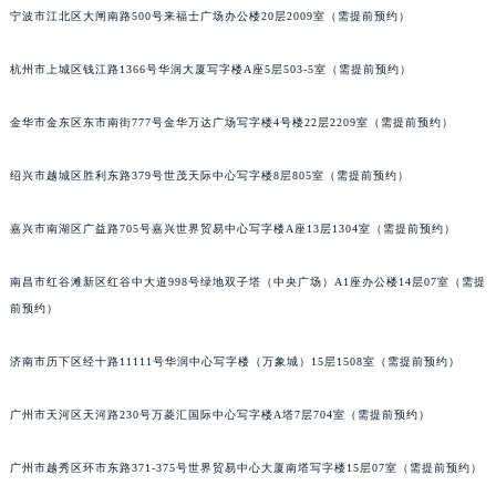
宁波市江北区大闸南路500号来福士广场办公楼20层2009室（需提前预约）
吉林省四平市铁东区紫气大路与南九经街交汇处法穆兰售后服务中心（需提前预约）
吉林省松原市宁江区五环大街法穆兰售后服务中心（需提前预约）
杭州市上城区钱江路1366号华润大厦写字楼A座5层503-5室（需提前预约）
吉林省通化市东昌区环通乡江南大街法穆兰售后服务中心（需提前预约）
吉林省延边市延吉市解放路法穆兰售后服务中心（需提前预约）
金华市金东区东市南街777号金华万达广场写字楼4号楼22层2209室（需提前预约）
辽宁省鞍山市铁东区站前街法穆兰售后服务中心（需提前预约）
辽宁省本溪市平山区胜利路法穆兰售后服务中心（需提前预约）
绍兴市越城区胜利东路379号世茂天际中心写字楼8层805室（需提前预约）
辽宁省朝阳市双塔区新华路法穆兰售后服务中心（需提前预约）
嘉兴市南湖区广益路705号嘉兴世界贸易中心写字楼A座13层1304室（需提前预约）
辽宁省丹东市振兴区七经街法穆兰售后服务中心（需提前预约）
辽宁省抚顺市新抚区东一路法穆兰售后服务中心（需提前预约）
南昌市红谷滩新区红谷中大道998号绿地双子塔（中央广场）A1座办公楼14层07室（需提
辽宁省阜新市海州区解放大街法穆兰售后服务中心（需提前预约）
前预约）
辽宁省葫芦岛市连山区中央路法穆兰售后服务中心（需提前预约）
辽宁省锦州市古塔区中央大街法穆兰售后服务中心（需提前预约）
济南市历下区经十路11111号华润中心写字楼（万象城）15层1508室（需提前预约）
辽宁省辽阳市白塔区新运大街法穆兰售后服务中心（需提前预约）
广州市天河区天河路230号万菱汇国际中心写字楼A塔7层704室（需提前预约）
辽宁省盘锦市兴隆台区石油大街法穆兰售后服务中心（需提前预约）
辽宁省铁岭市银州区南马路法穆兰售后服务中心（需提前预约）
广州市越秀区环市东路371-375号世界贸易中心大厦南塔写字楼15层07室（需提前预约）
辽宁省营口市站前区市府路与渤海大街交叉口法穆兰售后服务中心（需提前预约）