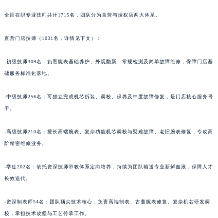
青海省海东市乐都区滨河路法穆兰售后服务中心（需提前预约）
全国在职专业技师共计1715名，团队分为直营与授权店两大体系。
青海省海南藏族自治州共和县青海湖大街法穆兰售后服务中心（需提前预约）
青海省海西蒙古族藏族自治州德令哈市柴达木路法穆兰售后服务中心（需提前预约）
直营门店技师（1031名，详情见下文）：
青海省黄南藏族自治州同仁市德合隆路法穆兰售后服务中心（需提前预约）
-初级技师309名：负责腕表基础养护、外观翻新、常规检测及简单故障维修，保障门店基
青海省西宁市城西区海湖新区西关大道法穆兰售后服务中心（需提前预约）
础服务标准化落地。
青海省玉树藏族自治州结古镇胜利路法穆兰售后服务中心（需提前预约）
陕西省安康市汉滨区金州路法穆兰售后服务中心（需提前预约）
-中级技师256名：可独立完成机芯拆装、调校、保养及中度故障修复，是门店核心服务骨
陕西省宝鸡市渭滨区经二路法穆兰售后服务中心（需提前预约）
干。
陕西省汉中市汉台区北大街法穆兰售后服务中心（需提前预约）
陕西省商洛市商州区州城街法穆兰售后服务中心（需提前预约）
-高级技师210名：擅长高端腕表、复杂功能机芯调校与疑难故障、老旧腕表修复，专攻高
阶精密维修业务。
陕西省铜川市王益区红旗街法穆兰售后服务中心（需提前预约）
陕西省渭南市临渭区东风大街法穆兰售后服务中心（需提前预约）
-学徒202名：依托资深技师带教体系定向培养，持续为团队输送专业新鲜血液，保障人才
陕西省咸阳市秦都区沣西新城统一西路与白马河路交汇处法穆兰售后服务中心（需提前预约）
长效迭代。
陕西省延安市宝塔区中心街法穆兰售后服务中心（需提前预约）
陕西省榆林市榆阳区长兴路法穆兰售后服务中心（需提前预约）
-资深制表师54名：团队顶尖技术核心，负责高端制表、古董腕表修复、复杂机芯研发调
新疆维吾尔自治区阿克苏市东大街法穆兰售后服务中心（需提前预约）
校，承担技术攻坚与工艺传承工作。