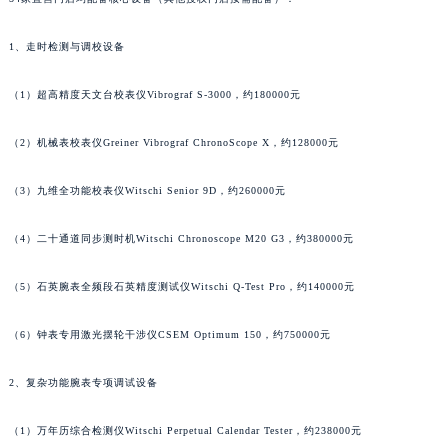
澳门特别行政区花王堂区大三巴商圈法穆兰售后服务中心（需提前预约）
澳门特别行政区嘉模堂区官也街法穆兰售后服务中心（需提前预约）
1、走时检测与调校设备
澳门省路氹城市金光大道法穆兰售后服务中心（需提前预约）
（1）超高精度天文台校表仪Vibrograf S-3000，约180000元
澳门特别行政区望德堂区塔石广场法穆兰售后服务中心（需提前预约）
福建省福州市鼓楼区五四路128-1号恒力城写字楼15层03室法穆兰售后服务中心（需提前预约）
（2）机械表校表仪Greiner Vibrograf ChronoScope X，约128000元
福建省厦门市思明区湖滨东路95号万象城华润大厦B座11层1104室法穆兰售后服务中心（需提前预约）
广东省潮州市潮安区新风路与潮汕路交汇处法穆兰售后服务中心（需提前预约）
（3）九维全功能校表仪Witschi Senior 9D，约260000元
广东省广州市天河区天河路230号万菱汇国际中心A塔7层704室法穆兰售后服务中心（需提前预约）
（4）二十通道同步测时机Witschi Chronoscope M20 G3，约380000元
广东省广州市越秀区环市东路371-375号世界贸易中心大厦南塔15层1507室法穆兰售后服务中心（需提前预约）
广东省河源市源城区越王大道法穆兰售后服务中心（需提前预约）
（5）石英腕表全频段石英精度测试仪Witschi Q-Test Pro，约140000元
广东省惠州市惠城区江北文昌一路7号华贸大厦1座30层3005室法穆兰售后服务中心（需提前预约）
广东省江门市蓬江区广场西路法穆兰售后服务中心（需提前预约）
（6）钟表专用激光摆轮干涉仪CSEM Optimum 150，约750000元
广东省揭阳市榕城进贤门步行街法穆兰售后服务中心（需提前预约）
广东省茂名市电白区水东街道迎宾大道法穆兰售后服务中心（需提前预约）
2、复杂功能腕表专项调试设备
广东省梅州市梅江区金燕大道法穆兰售后服务中心（需提前预约）
（1）万年历综合检测仪Witschi Perpetual Calendar Tester，约238000元
广东省清远市清城区湖西路法穆兰售后服务中心（需提前预约）