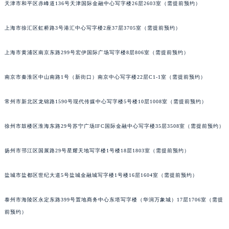
天津市和平区赤峰道136号天津国际金融中心写字楼26层2603室（需提前预约）
黑龙江省大庆市萨尔图区会战大街法穆兰售后服务中心（需提前预约）
黑龙江省鹤岗市向阳区红军路法穆兰售后服务中心（需提前预约）
上海市徐汇区虹桥路3号港汇中心写字楼2座37层3705室（需提前预约）
黑龙江省黑河市爱辉区中央街法穆兰售后服务中心（需提前预约）
黑龙江省鸡西市鸡冠区红军路法穆兰售后服务中心（需提前预约）
上海市黄浦区南京东路299号宏伊国际广场写字楼8层806室（需提前预约）
黑龙江省佳木斯市向阳区长安路法穆兰售后服务中心（需提前预约）
南京市秦淮区中山南路1号（新街口）南京中心写字楼22层C1-1室（需提前预约）
黑龙江省牡丹江市东安区太平路法穆兰售后服务中心（需提前预约）
黑龙江省七台河市桃山区大同街法穆兰售后服务中心（需提前预约）
常州市新北区龙锦路1590号现代传媒中心写字楼5号楼10层1008室（需提前预约）
黑龙江省齐齐哈尔市龙沙区龙华路法穆兰售后服务中心（需提前预约）
黑龙江省双鸭山市尖山区新兴大街法穆兰售后服务中心（需提前预约）
徐州市鼓楼区淮海东路29号苏宁广场IFC国际金融中心写字楼35层3508室（需提前预约）
黑龙江省绥化市北林区新华街与康庄路交叉口法穆兰售后服务中心（需提前预约）
扬州市邗江区国展路29号星耀天地写字楼1号楼18层1803室（需提前预约）
黑龙江省伊春市伊美区通河路法穆兰售后服务中心（需提前预约）
吉林省白城市洮北区明仁南街法穆兰售后服务中心（需提前预约）
盐城市盐都区世纪大道5号盐城金融城写字楼1号楼16层1604室（需提前预约）
吉林省白山市浑江区浑江大街法穆兰售后服务中心（需提前预约）
吉林省吉林市船营区河南街法穆兰售后服务中心（需提前预约）
泰州市海陵区永定东路399号置地商务中心东塔写字楼（华润万象城）17层1706室（需提
吉林省辽源市龙山区人民大街法穆兰售后服务中心（需提前预约）
前预约）
吉林省梅河口市新华街道梅河大街法穆兰售后服务中心（需提前预约）