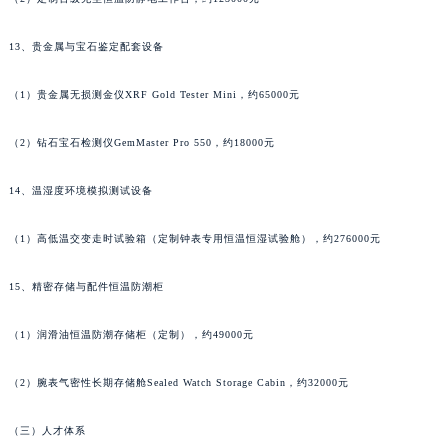
甘肃省金昌市金川区北京路法穆兰售后服务中心（需提前预约）
甘肃省酒泉市肃州区西大街法穆兰售后服务中心（需提前预约）
13、贵金属与宝石鉴定配套设备
甘肃省临夏市城南街道团结路法穆兰售后服务中心（需提前预约）
（1）贵金属无损测金仪XRF Gold Tester Mini，约65000元
甘肃省陇南市武都区人民路法穆兰售后服务中心（需提前预约）
甘肃省平凉市崆峒区西大街法穆兰售后服务中心（需提前预约）
（2）钻石宝石检测仪GemMaster Pro 550，约18000元
甘肃省庆阳市西峰区南大街法穆兰售后服务中心（需提前预约）
甘肃省天水市秦州区民主路法穆兰售后服务中心（需提前预约）
14、温湿度环境模拟测试设备
甘肃省武威市凉州区迎宾路法穆兰售后服务中心（需提前预约）
（1）高低温交变走时试验箱（定制钟表专用恒温恒湿试验舱），约276000元
甘肃省张掖市甘州区民乐北路法穆兰售后服务中心（需提前预约）
宁夏回族自治区固原市原州区文化街法穆兰售后服务中心（需提前预约）
15、精密存储与配件恒温防潮柜
宁夏回族自治区石嘴山市大武口区贺兰山路法穆兰售后服务中心（需提前预约）
宁夏回族自治区吴忠市利通区开元大道法穆兰售后服务中心（需提前预约）
（1）润滑油恒温防潮存储柜（定制），约49000元
宁夏回族自治区银川市兴庆区新华东路97号新百中心C馆一层C1-18号商铺法穆兰售后服务中心（需提前预约）
宁夏回族自治区中卫市沙坡头区鼓楼东街法穆兰售后服务中心（需提前预约）
（2）腕表气密性长期存储舱Sealed Watch Storage Cabin，约32000元
青海省果洛藏族自治州玛沁县团结路法穆兰售后服务中心（需提前预约）
（三）人才体系
青海省海北藏族自治州海晏县将军路法穆兰售后服务中心（需提前预约）