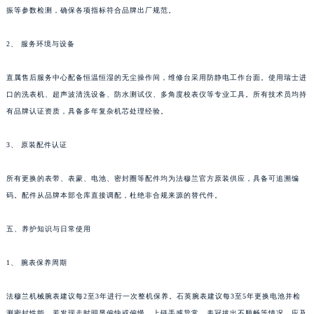
振等参数检测，确保各项指标符合品牌出厂规范。
四川省泸州市江阳区治平路法穆兰售后服务中心（需提前预约）
四川省眉山市东坡区三苏路法穆兰售后服务中心（需提前预约）
2、 服务环境与设备
四川省绵阳市涪城区翠花街法穆兰售后服务中心（需提前预约）
四川省南充市高坪区江东大道法穆兰售后服务中心（需提前预约）
直属售后服务中心配备恒温恒湿的无尘操作间，维修台采用防静电工作台面。使用瑞士进
四川省内江市东兴区汉安大道法穆兰售后服务中心（需提前预约）
口的洗表机、超声波清洗设备、防水测试仪、多角度校表仪等专业工具。所有技术员均持
四川省攀枝花市东区三线大道北段法穆兰售后服务中心（需提前预约）
有品牌认证资质，具备多年复杂机芯处理经验。
四川省遂宁市船山区香林南路法穆兰售后服务中心（需提前预约）
3、 原装配件认证
四川省雅安市雨城区熊猫大道法穆兰售后服务中心（需提前预约）
四川省宜宾市翠屏区长翠路法穆兰售后服务中心（需提前预约）
所有更换的表带、表蒙、电池、密封圈等配件均为法穆兰官方原装供应，具备可追溯编
四川省资阳市雁江区滨江大道一段与和平南路法穆兰售后服务中心（需提前预约）
码。配件从品牌本部仓库直接调配，杜绝非合规来源的替代件。
四川省自贡市自流井区华商北路法穆兰售后服务中心（需提前预约）
西藏自治区阿里地区噶尔县北京西路法穆兰售后服务中心（需提前预约）
五、养护知识与日常使用
西藏自治区昌都市卡若区昌都西路法穆兰售后服务中心（需提前预约）
1、 腕表保养周期
西藏自治区拉萨市城关区北京中路法穆兰售后服务中心（需提前预约）
西藏自治区林芝市巴宜区广东路法穆兰售后服务中心（需提前预约）
法穆兰机械腕表建议每2至3年进行一次整机保养。石英腕表建议每3至5年更换电池并检
西藏自治区那曲市色尼区浙江西路法穆兰售后服务中心（需提前预约）
测密封性能。若发现走时明显偏快或偏慢、上链手感异常、表冠拔出不顺畅等情况，应及