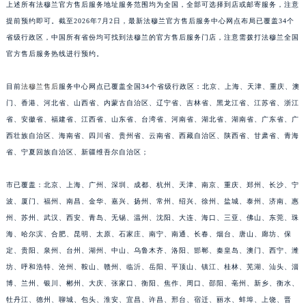
上述所有法穆兰官方售后服务地址服务范围均为全国，全部可选择到店或邮寄服务，注意
江西省南昌市红谷滩新区红谷中大道998号绿地双子塔（中央广场）A1座办公楼14层1407室法穆兰售后服务中心（需提前预约）
提前预约即可。截至2026年7月2日，最新法穆兰官方售后服务中心网点布局已覆盖34个
江西省萍乡市安源区萍安北大道与康庄路交叉口法穆兰售后服务中心（需提前预约）
省级行政区，中国所有省份均可找到法穆兰的官方售后服务门店，注意需拨打法穆兰全国
江西省上饶市信州区滨江西路法穆兰售后服务中心（需提前预约）
官方售后服务热线进行预约。
江西省新余市渝水区北湖西路法穆兰售后服务中心（需提前预约）
目前
法穆兰售后
服务中心网点已覆盖全国34个省级行政区：北京、上海、天津、重庆、澳
江西省宜春市袁州区中山中路法穆兰售后服务中心（需提前预约）
门、香港、河北省、山西省、内蒙古自治区、辽宁省、吉林省、黑龙江省、江苏省、浙江
江西省鹰潭市月湖区胜利东路法穆兰售后服务中心（需提前预约）
省、安徽省、福建省、江西省、山东省、台湾省、河南省、湖北省、湖南省、广东省、广
山东省德州市德城区东风中路法穆兰售后服务中心（需提前预约）
西壮族自治区、海南省、四川省、贵州省、云南省、西藏自治区、陕西省、甘肃省、青海
山东省东营市东营区济南路法穆兰售后服务中心（需提前预约）
省、宁夏回族自治区、新疆维吾尔自治区；
山东省济南市历下区经十路11111号华润中心写字楼（万象城）15层1508室法穆兰售后服务中心（需提前预约）
山东省济宁市任城区太白楼路法穆兰售后服务中心（需提前预约）
市已覆盖：北京、上海、广州、深圳、成都、杭州、天津、南京、重庆、郑州、长沙、宁
波、厦门、福州、南昌、金华、嘉兴、扬州、常州、绍兴、徐州、盐城、泰州、济南、惠
山东省莱芜市文化南路8号银座商城名表维修一楼名表维修法穆兰售后服务中心（需提前预约）
州、苏州、武汉、西安、青岛、无锡、温州、沈阳、大连、海口、三亚、佛山、东莞、珠
山东省临沂市兰山区解放路法穆兰售后服务中心（需提前预约）
海、哈尔滨、合肥、昆明、太原、石家庄、南宁、南通、长春、烟台、唐山、廊坊、保
山东省日照市东港区烟台路法穆兰售后服务中心（需提前预约）
定、贵阳、泉州、台州、湖州、中山、乌鲁木齐、洛阳、邯郸、秦皇岛、澳门、西宁、潍
山东省泰安市泰山区财源街道泰山大街法穆兰售后服务中心（需提前预约）
坊、呼和浩特、沧州、鞍山、赣州、临沂、岳阳、平顶山、镇江、桂林、芜湖、汕头、淄
山东省威海市环翠区新威海路89号振华商厦一楼名表维修法穆兰售后服务中心（需提前预约）
博、兰州、银川、郴州、大庆、张家口、衡阳、焦作、周口、邵阳、亳州、新乡、衡水、
山东省潍坊市奎文区东风东街法穆兰售后服务中心（需提前预约）
牡丹江、德州、聊城、包头、淮安、宜昌、许昌、邢台、宿迁、丽水、蚌埠、上饶、晋