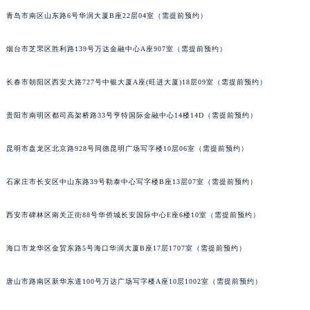
福建省漳州市龙文区步港路法穆兰售后服务中心（需提前预约）
青岛市南区山东路6号华润大厦B座22层04室（需提前预约）
江苏省常州市新北区龙锦路1590号现代传媒中心5号楼10层1008室法穆兰售后服务中心（需提前预约）
烟台市芝罘区胜利路139号万达金融中心A座907室（需提前预约）
江苏省淮安市清江浦区淮海北路法穆兰售后服务中心（需提前预约）
江苏省连云港市海州区通灌北路法穆兰售后服务中心（需提前预约）
长春市朝阳区西安大路727号中银大厦A座(旺进大厦)18层09室（需提前预约）
江苏省南京市秦淮区中山南路1号南京中心22层22-C1-C3室法穆兰售后服务中心（需提前预约）
江苏省宿迁市宿城区西湖路法穆兰售后服务中心（需提前预约）
贵阳市南明区都司高架桥路33号亨特国际金融中心14楼14D（需提前预约）
江苏省泰州市海陵区永定东路399号置地商务中心东塔（华润万象城）17层1706室法穆兰售后服务中心（需提前预约）
江苏省徐州市鼓楼区淮海东路29号苏宁广场IFC国际金融中心35层3508室法穆兰售后服务中心（需提前预约）
昆明市盘龙区北京路928号同德昆明广场写字楼10层06室（需提前预约）
江苏省盐城市盐都区世纪大道5号盐城金融城写字楼1号楼16层1604室法穆兰售后服务中心（需提前预约）
石家庄市长安区中山东路39号勒泰中心写字楼B座13层07室（需提前预约）
江苏省扬州市邗江区国展路29号星耀天地写字楼1号楼18层1803室法穆兰售后服务中心（需提前预约）
江苏省镇江市京口区中山东路法穆兰售后服务中心（需提前预约）
西安市碑林区南关正街88号华侨城长安国际中心E座6楼10室（需提前预约）
江西省抚州市临川区赣东大道法穆兰售后服务中心（需提前预约）
江西省赣州市章贡区文清路法穆兰售后服务中心（需提前预约）
海口市龙华区金贸东路5号海口华润大厦B座17层1707室（需提前预约）
江西省吉安市吉州区井冈山大道法穆兰售后服务中心（需提前预约）
唐山市路南区新华东道100号万达广场写字楼A座10层1002室（需提前预约）
江西省景德镇市珠山区珠山中路法穆兰售后服务中心（需提前预约）
江西省九江市浔阳区浔阳路法穆兰售后服务中心（需提前预约）