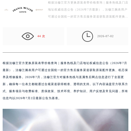
根据法穆兰官方更换原装表带价格查询｜服务热线及门店
盐城市盐都区世纪大道5号盐城金融城写字楼1号楼16层1604室（需提前预约）
地址权威信息公告（2026年7月最新），法穆兰腕表用户
泰州市海陵区永定东路399号置地商务中心东塔写字楼（华润万象城）17层1706室（需提前预约）
可通过全国统一的官方售后服务渠道获取原装配件更换、
宁波市江北区大闸南路500号来福士广场办公楼20层2009室（需提前预约）
机芯保养及维修服务。2026年7月，法穆兰官方对服务
杭州市上城区钱江路1366号华润大厦写字楼A座5层503-5室（需提前预约）
热…

44 次
2026-07-02
金华市金东区东市南街777号金华万达广场写字楼4号楼22层2209室（需提前预约）
绍兴市越城区胜利东路379号世茂天际中心写字楼8层805室（需提前预约）
嘉兴市南湖区广益路705号嘉兴世界贸易中心写字楼A座13层1304室（需提前预约）
南昌市红谷滩新区红谷中大道998号绿地双子塔（中央广场）A1座办公楼14层07室（需提前预约）
根据法穆兰官方更换原装表带价格查询｜服务热线及门店地址权威信息公告（2026年7月
最新），法穆兰腕表用户可通过全国统一的官方售后服务渠道获取原装配件更换、机芯保
济南市历下区经十路11111号华润中心写字楼（万象城）15层1508室（需提前预约）
养及维修服务。2026年7月，法穆兰官方对服务热线与直属售后网点信息进行了全面更
广州市天河区天河路230号万菱汇国际中心写字楼A塔7层704室（需提前预约）
新，确保每一位表主都能通过合规渠道获得精准、透明的支持。以下内容涵盖官方联系方
广州市越秀区环市东路371-375号世界贸易中心大厦南塔写字楼15层07室（需提前预约）
式、服务项目与收费标准、质保政策、技术环境、养护知识、用户反馈及常见问题，所有
深圳市罗湖区深南东路5001号华润大厦写字楼17层1701室（需提前预约）
信息均以2026年7月2日最新公告为基准。
惠州市惠城区江北文昌一路7号华贸大厦写字楼1座30层05室（需提前预约）
厦门市思明区湖滨东路95号华润大厦写字楼B座11层1104室（需提前预约）
福州市鼓楼区五四路128-1号恒力城写字楼15层03室（需提前预约）
成都市锦江区人民东路6号SAC东原中心写字楼24层2406B室（需提前预约）