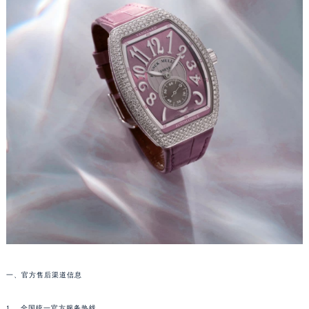
重庆市江北区观音桥步行街2号融恒时代广场写字楼9层902室（需提前预约）
长沙市芙蓉区定王台街道建湘路393号世茂环球金融中心写字楼（芙蓉广场）10层13室（需提前预约）
郑州市二七区铭功路10号华润大厦写字楼29层2905室（需提前预约）
太原市迎泽区解放路15号亨得利名表服务中心（品牌授权店）3层整层（需提前预约）
沈阳市沈河区中街路137号亨得利名表服务中心（品牌授权店）1层整层（需提前预约）
沈阳市沈河区中街路83号亨得利名表服务中心（品牌授权店）1层整层（需提前预约）
乌鲁木齐市天山区红山路26号时代广场（CCMALL）C座17层17-B（需提前预约）
温州市鹿城区锦绣路1067号置信广场10层1015室（需提前预约）
哈尔滨市道里区友谊西路600号富力中心T2座写字楼29层03室（需提前预约）
大连市中山区人民路15号国际金融大厦7层G室（需提前预约）
佛山市禅城区季华五路57号万科金融中心C座12层1205室（需提前预约）
东莞市东城街道鸿福东路1号民盈国贸中心T1写字楼9层907室（需提前预约）
无锡市梁溪区人民中路139号恒隆广场写字楼1座11层1104室（需提前预约）
南通市崇川区工农路57号圆融广场写字楼16层1603室（需提前预约）
一、官方售后渠道信息
苏州市苏州工业园区星港街199号苏州中心办公楼C座22层08室（需提前预约）
武汉市江汉区解放大道686号世界贸易大厦38层09室（需提前预约）
1、 全国统一官方服务热线