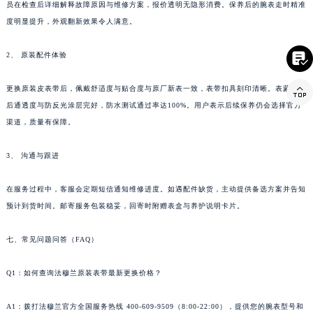
员在检查后详细解释故障原因与维修方案，报价透明无隐形消费。保养后的腕表走时精准
云南省昭通市昭阳区青年路法穆兰售后服务中心（需提前预约）
度明显提升，外观翻新效果令人满意。
台湾省台北市万华区中华路法穆兰售后服务中心（需提前预约）
台湾省新北市板桥区文化路法穆兰售后服务中心（需提前预约）

2、 原装配件体验
台湾省桃园市中坜区中丰路法穆兰售后服务中心（需提前预约）

更换原装皮表带后，佩戴舒适度与贴合度与原厂新表一致，表带扣具刻印清晰。表蒙更换
台湾省台中市西屯区文华路法穆兰售后服务中心（需提前预约）
后通透度与防反光涂层完好，防水测试通过率达100%。用户表示后续保养仍会选择官方
台湾省台南市中西区国华街法穆兰售后服务中心（需提前预约）
渠道，质量有保障。
台湾省高雄市新兴区五福路法穆兰售后服务中心（需提前预约）
台湾省基隆市仁爱区仁三路法穆兰售后服务中心（需提前预约）
3、 沟通与跟进
台湾省新竹市东区中正路法穆兰售后服务中心（需提前预约）
台湾省嘉义市东区文化路法穆兰售后服务中心（需提前预约）
在服务过程中，客服会定期短信通知维修进度。如遇配件缺货，主动提供备选方案并告知
预计到货时间。邮寄服务包装稳妥，回寄时附赠表盒与养护说明卡片。
重庆市江北区观音桥步行街2号融恒时代广场9层902室法穆兰售后服务中心（需提前预约）
新疆维吾尔自治区乌鲁木齐市天山区红山路26号时代广场（CCMALL）C座17层17-B法穆兰售后服务中心（需提前预约）
七、常见问题问答（FAQ）
浙江省温州市鹿城区锦绣路1067号置信广场10层1015室法穆兰售后服务中心（需提前预约）
黑龙江省哈尔滨市道里区友谊西路600号富力中心T2座写字楼29层03室室法穆兰售后服务中心（需提前预约）
Q1：如何查询法穆兰原装表带最新更换价格？
辽宁省大连市中山区人民路15号国际金融大厦7层G室法穆兰售后服务中心（需提前预约）
广东省佛山市禅城区季华五路57号万科金融中心C座12层1205室法穆兰售后服务中心（需提前预约）
A1：拨打法穆兰官方全国服务热线 400-609-9509（8:00-22:00），提供您的腕表型号和