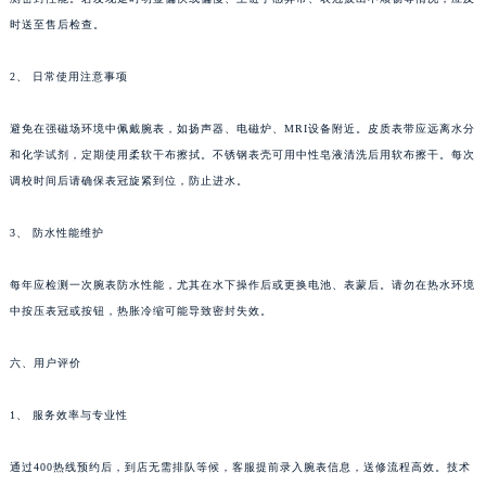
西藏自治区日喀则市桑珠孜区上海中路法穆兰售后服务中心（需提前预约）
时送至售后检查。
西藏自治区山南市乃东区湖北大道法穆兰售后服务中心（需提前预约）
2、 日常使用注意事项
云南省保山市隆阳区正阳路法穆兰售后服务中心（需提前预约）
云南省楚雄彝族自治州楚雄市鹿城南路法穆兰售后服务中心（需提前预约）
避免在强磁场环境中佩戴腕表，如扬声器、电磁炉、MRI设备附近。皮质表带应远离水分
云南省大理白族自治州大理市建设路法穆兰售后服务中心（需提前预约）
和化学试剂，定期使用柔软干布擦拭。不锈钢表壳可用中性皂液清洗后用软布擦干。每次
云南省德宏傣族景颇族自治州芒市团结大街法穆兰售后服务中心（需提前预约）
调校时间后请确保表冠旋紧到位，防止进水。
云南省迪庆藏族自治州香格里拉市长征大道法穆兰售后服务中心（需提前预约）
云南省红河哈尼族彝族自治州蒙自市天马路法穆兰售后服务中心（需提前预约）
3、 防水性能维护
云南省丽江市古城区七星街法穆兰售后服务中心（需提前预约）
每年应检测一次腕表防水性能，尤其在水下操作后或更换电池、表蒙后。请勿在热水环境
云南省临沧市临翔区世纪路法穆兰售后服务中心（需提前预约）
中按压表冠或按钮，热胀冷缩可能导致密封失效。
云南省怒江傈僳族自治州泸水市人民路法穆兰售后服务中心（需提前预约）
云南省普洱市思茅区振兴大道法穆兰售后服务中心（需提前预约）
六、用户评价
云南省曲靖市麒麟区学府路法穆兰售后服务中心（需提前预约）
云南省文山壮族苗族自治州文山市东风路法穆兰售后服务中心（需提前预约）
1、 服务效率与专业性
云南省西双版纳傣族自治州景洪市宣慰大道法穆兰售后服务中心（需提前预约）
通过400热线预约后，到店无需排队等候，客服提前录入腕表信息，送修流程高效。技术
云南省玉溪市红塔区南北大街法穆兰售后服务中心（需提前预约）