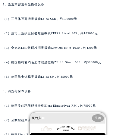
5、微观精密观察显微镜设备
广西壮族自治区来宾市兴宾区桂中大道法穆兰售后服务中心（需提前预约）
广西壮族自治区柳州市城中区中山中路法穆兰售后服务中心（需提前预约）
（1）三目体视高清显微镜Leica S6D，约320000元
广西壮族自治区钦州市钦南区金海湾东大街法穆兰售后服务中心（需提前预约）
广西壮族自治区梧州市万秀区龙湖镇高旺路法穆兰售后服务中心（需提前预约）
（2）蔡司工业级三目变焦显微镜ZEISS Stemi 305，约185000元
广西壮族自治区玉林市玉州区金玉路法穆兰售后服务中心（需提前预约）
海南省儋州市儋州市那大镇兰洋北路法穆兰售后服务中心（需提前预约）
（3）全光谱LED数码检测显微镜GemOro Elite 1030，约4200元
海南省东方市八所镇解放西路法穆兰售后服务中心（需提前预约）
（4）德国蔡司复消色差体视显微镜ZEISS Stemi 508，约380000元
海南省琼海市嘉积镇东风路法穆兰售后服务中心（需提前预约）
海南省三沙市西沙区西沙群岛永兴岛北京路法穆兰售后服务中心（需提前预约）
（5）德国徕卡体视显微镜Leica S9，约85000元
海南省三亚市吉阳区迎宾路法穆兰售后服务中心（需提前预约）
海南省万宁市万城镇解放路法穆兰售后服务中心（需提前预约）
6、清洗与保养设备
海南省文昌市文城镇教育东路法穆兰售后服务中心（需提前预约）
（1）德国埃尔玛旗舰洗表机Elma Elmasolvex RM，约78000元
海南省五指山市通什镇三月三大道法穆兰售后服务中心（需提前预约）
香港特别行政区尖沙咀区油尖旺区广东道法穆兰售后服务中心（需提前预约）
预约入口
关闭
（2）全数控超声波清洗工作站Elma S1800 Premium，约245000元
香港特别行政区金钟区中西区金钟道法穆兰售后服务中心（需提前预约）
香港特别行政区九龙区油尖旺区弥敦道法穆兰售后服务中心（需提前预约）
（3）德国Elma Elmasonic Select 900，约192000元