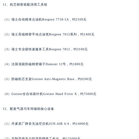
11、机芯精密装配润滑工具组
湖南省衡阳市雁峰区解放路法穆兰售后服务中心（需提前预约）
湖南省怀化市鹤城区迎丰中路法穆兰售后服务中心（需提前预约）
（1）瑞士自动精准点油机Bergeon 7718-1A，约2100元
湖南省娄底市娄星区长青街法穆兰售后服务中心（需提前预约）
湖南省邵阳市双清区东风路法穆兰售后服务中心（需提前预约）
（2）瑞士高端精密手动点油笔Bergeon 7013系列，约1400元
湖南省湘潭市雨湖区莲城大道法穆兰售后服务中心（需提前预约）
湖南省益阳市赫山区桃花仑路法穆兰售后服务中心（需提前预约）
（3）瑞士专业级快速服务工具Bergeon 7812，约3100元
湖南省永州市冷水滩区永州大道与中兴路交叉口法穆兰售后服务中心（需提前预约）
（4）法国顶级防磁精密镊子Dumont 12号，约1800元
湖南省岳阳市岳阳楼区东茅岭路法穆兰售后服务中心（需提前预约）
湖南省张家界市永定区解放路法穆兰售后服务中心（需提前预约）
（5）防磁机芯支架Greiner Anti-Magnetic Base，约6200元
湖南省长沙市芙蓉区建湘路393号世茂环球金融中心写字楼10层1013室法穆兰售后服务中心（需提前预约）
湖南省株洲市芦淞区建设南路法穆兰售后服务中心（需提前预约）
（6）Greiner全自动装针机Greiner Hand Fitter X，约75000元
甘肃省白银市白银区北京路法穆兰售后服务中心（需提前预约）
12、配套气源与车间辅助核心设备
甘肃省定西市安定区解放路法穆兰售后服务中心（需提前预约）
甘肃省敦煌市沙州镇阳关中路法穆兰售后服务中心（需提前预约）
（1）丹麦原厂静音无油空压机JUN-AIR 6-4，约14000元
甘肃省合作市人民街法穆兰售后服务中心（需提前预约）
甘肃省嘉峪关市雄关区新华中路法穆兰售后服务中心（需提前预约）
（2）定制百级无尘恒温防静电工作台，约125000元