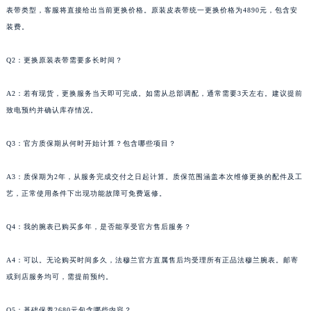
表带类型，客服将直接给出当前更换价格。原装皮表带统一更换价格为4890元，包含安
广东省东莞市东城街道鸿福东路1号民盈国贸中心T1写字楼9层907室法穆兰售后服务中心（需提前预约）
装费。
江苏省无锡市梁溪区人民中路139号恒隆广场写字楼1座11层1104室法穆兰售后服务中心（需提前预约）
江苏省南通市崇川区工农路57号圆融广场写字楼16层1603室法穆兰售后服务中心（需提前预约）
Q2：更换原装表带需要多长时间？
江苏省苏州市苏州工业园区 星港街199号苏州中心办公楼C座22层08室法穆兰售后服务中心（需提前预约）
湖北省武汉市江汉区解放大道686号世界贸易大厦38层09室法穆兰售后服务中心（需提前预约）
A2：若有现货，更换服务当天即可完成。如需从总部调配，通常需要3天左右。建议提前
广西省南宁市青秀区金湖路59号地王大厦12楼1224室法穆兰售后服务中心（需提前预约）
致电预约并确认库存情况。
安徽省合肥市蜀山区潜山路111号万象城华润大厦B座12楼03室法穆兰售后服务中心（需提前预约）
Q3：官方质保期从何时开始计算？包含哪些项目？
福建省泉州市丰泽区宝洲路729号浦西万达中心写字楼A座7楼709室法穆兰售后服务中心（需提前预约）
山东省青岛市南区山东路6号华润大厦B座22层04室法穆兰售后服务中心（需提前预约）
A3：质保期为2年，从服务完成交付之日起计算。质保范围涵盖本次维修更换的配件及工
山东省烟台市芝罘区胜利路139号万达金融中心A座907室法穆兰售后服务中心（需提前预约）
艺，正常使用条件下出现功能故障可免费返修。
吉林省长春市朝阳区西安大路727号中银大厦A座(旺进大厦)18层09室法穆兰售后服务中心（需提前预约）
贵州省贵阳市南明区都司高架桥路33号亨特国际金融中心14楼14D法穆兰售后服务中心（需提前预约）
Q4：我的腕表已购买多年，是否能享受官方售后服务？
云南省昆明市盘龙区北京路928号同德昆明广场写字楼10层06室法穆兰售后服务中心（需提前预约）
A4：可以。无论购买时间多久，法穆兰官方直属售后均受理所有正品法穆兰腕表。邮寄
河北省石家庄市长安区中山东路39号勒泰中心写字楼B座13层07室法穆兰售后服务中心（需提前预约）
或到店服务均可，需提前预约。
陕西省西安市碑林区南关正街88号华侨城长安国际中心E座6楼10室法穆兰售后服务中心（需提前预约）
海南省海口市龙华区金贸东路5号海口华润大厦B座17层1707室法穆兰售后服务中心（需提前预约）
Q5：基础保养2680元包含哪些内容？