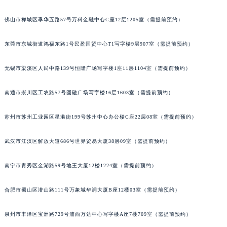
安徽省滁州市琅琊区南谯北路法穆兰售后服务中心（需提前预约）
佛山市禅城区季华五路57号万科金融中心C座12层1205室（需提前预约）
安徽省阜阳市颍州区颍州北路法穆兰售后服务中心（需提前预约）
安徽省淮北市相山区淮海路法穆兰售后服务中心（需提前预约）
东莞市东城街道鸿福东路1号民盈国贸中心T1写字楼9层907室（需提前预约）
安徽省淮南市田家庵区国庆中路法穆兰售后服务中心（需提前预约）
安徽省黄山市屯溪区黄山西路法穆兰售后服务中心（需提前预约）
无锡市梁溪区人民中路139号恒隆广场写字楼1座11层1104室（需提前预约）
安徽省六安市金安区解放中路法穆兰售后服务中心（需提前预约）
南通市崇川区工农路57号圆融广场写字楼16层1603室（需提前预约）
安徽省马鞍山市雨山区湖南西路法穆兰售后服务中心（需提前预约）
安徽省宿州市埇桥区人民中路法穆兰售后服务中心（需提前预约）
苏州市苏州工业园区星港街199号苏州中心办公楼C座22层08室（需提前预约）
安徽省铜陵市铜官区石城大道法穆兰售后服务中心（需提前预约）
安徽省芜湖市镜湖区中山路步行街法穆兰售后服务中心（需提前预约）
武汉市江汉区解放大道686号世界贸易大厦38层09室（需提前预约）
安徽省宣城市宣州区叠嶂西路法穆兰售后服务中心（需提前预约）
福建省龙岩市新罗区九一南路法穆兰售后服务中心（需提前预约）
南宁市青秀区金湖路59号地王大厦12楼1224室（需提前预约）
福建省南平市建阳区人民西路法穆兰售后服务中心（需提前预约）
合肥市蜀山区潜山路111号万象城华润大厦B座12楼03室（需提前预约）
福建省宁德市蕉城区天湖东路法穆兰售后服务中心（需提前预约）
福建省莆田市城厢区霞林街道荔华东大道法穆兰售后服务中心（需提前预约）
泉州市丰泽区宝洲路729号浦西万达中心写字楼A座7楼709室（需提前预约）
福建省三明市三元区东乾二路法穆兰售后服务中心（需提前预约）