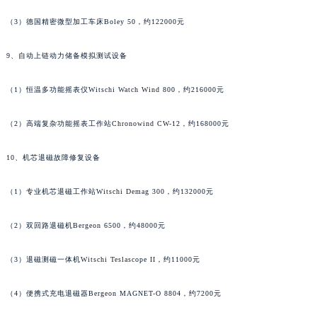
河南省郑州市二七区民主路10号华润大厦29层2905室法穆兰售后服务中心（需提前预约）
（3）德国精密微型加工车床Boley 50，约122000元
河南省周口市川汇区七一路法穆兰售后服务中心（需提前预约）
河南省驻马店市驿城区乐山大道与置地大道交叉口法穆兰售后服务中心（需提前预约）
9、自动上链动力储备模拟测试设备
湖北省鄂州市鄂城区文星大道法穆兰售后服务中心（需提前预约）
（1）恒温多功能摇表仪Witschi Watch Wind 800，约216000元
湖北省黄冈市黄州区赤壁大道法穆兰售后服务中心（需提前预约）
湖北省黄石市黄石港区武汉路法穆兰售后服务中心（需提前预约）
（2）高端复杂功能摇表工作站Chronowind CW-12，约168000元
湖北省荆门市东宝中天街步行街法穆兰售后服务中心（需提前预约）
湖北省荆州市荆州区荆中路法穆兰售后服务中心（需提前预约）
10、机芯退磁故障修复设备
湖北省十堰市茅箭区人民北路法穆兰售后服务中心（需提前预约）
湖北省随州市曾都区青年路法穆兰售后服务中心（需提前预约）
（1）专业机芯退磁工作站Witschi Demag 300，约132000元
湖北省咸宁市咸安区长安大道法穆兰售后服务中心（需提前预约）
（2）双回路退磁机Bergeon 6500，约48000元
湖北省襄阳市樊城区长虹路与人民路交叉口法穆兰售后服务中心（需提前预约）
湖北省孝感市孝南区复兴大道法穆兰售后服务中心（需提前预约）
（3）退磁测磁一体机Witschi Teslascope II，约11000元
湖北省宜昌市西陵区夷陵大道与港窑路法穆兰售后服务中心（需提前预约）
湖南省常德市武陵区人民路法穆兰售后服务中心（需提前预约）
（4）便携式充电退磁器Bergeon MAGNET-O 8804，约7200元
湖南省郴州市北湖区国庆北路法穆兰售后服务中心（需提前预约）