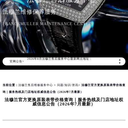
法穆兰维修保养服务
FRANCKMULLER MAINTENANCE CENTER
2026年8月法穆兰中国区售后服务网络优化升级公告
2026年8月法穆兰全国官方售后客户服务热线：400-609-9509
法穆兰官方全国统一服务热线400-609-9509，服务覆盖中国大陆、香港、澳门、台湾全部区域（非大陆需加拨“+86”）
2026年8月法穆兰售后服务中心最新网点地址：
▲
官网公告>
北京市朝阳区建国门外大街甲6号华熙国际中心写字楼D座11层1102室（北京总部）（需提前预约）
▼
北京市东城区东长安街1号东方广场写字楼W3座6层602室（需提前预约）
天津市和平区赤峰道136号天津国际金融中心写字楼26层2603室（需提前预约）
当前位置：
法穆兰售后维修服务中心
>
问题/知识/资讯
> 法穆兰官方更换原装表带价格查
上海市徐汇区虹桥路3号港汇中心写字楼2座37层3705室（需提前预约）
询｜服务热线及门店地址权威信息公告（2026年7月最新）
上海市黄浦区南京东路299号宏伊国际广场写字楼8层806室（需提前预约）
法穆兰官方更换原装表带价格查询｜服务热线及门店地址权
南京市秦淮区中山南路1号（新街口）南京中心写字楼22层C1-1室（需提前预约）
威信息公告（2026年7月最新）
常州市新北区龙锦路1590号现代传媒中心写字楼5号楼10层1008室（需提前预约）
徐州市鼓楼区淮海东路29号苏宁广场IFC国际金融中心写字楼35层3508室（需提前预约）
扬州市邗江区国展路29号星耀天地写字楼1号楼18层1803室（需提前预约）