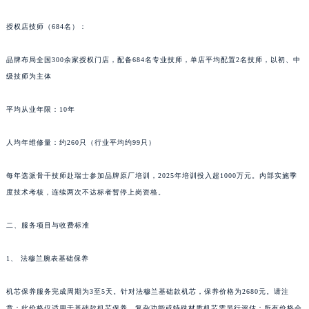
新疆维吾尔自治区阿拉尔市胜利大道法穆兰售后服务中心（需提前预约）
授权店技师（684名）：
新疆维吾尔自治区阿拉山口市友好路法穆兰售后服务中心（需提前预约）
新疆维吾尔自治区阿勒泰市解放路法穆兰售后服务中心（需提前预约）
品牌布局全国300余家授权门店，配备684名专业技师，单店平均配置2名技师，以初、中
新疆维吾尔自治区阿图什市光明路法穆兰售后服务中心（需提前预约）
级技师为主体
新疆维吾尔自治区白杨市军垦路法穆兰售后服务中心（需提前预约）
新疆维吾尔自治区北屯市团结路法穆兰售后服务中心（需提前预约）
平均从业年限：10年
新疆维吾尔自治区博乐市博乐市北京路法穆兰售后服务中心（需提前预约）
人均年维修量：约260只（行业平均约99只）
新疆维吾尔自治区昌吉市延安北路法穆兰售后服务中心（需提前预约）
新疆维吾尔自治区阜康市博峰路法穆兰售后服务中心（需提前预约）
每年选派骨干技师赴瑞士参加品牌原厂培训，2025年培训投入超1000万元。内部实施季
新疆维吾尔自治区哈密市伊州区建国北路法穆兰售后服务中心（需提前预约）
度技术考核，连续两次不达标者暂停上岗资格。
新疆维吾尔自治区和田市和田市北京西路法穆兰售后服务中心（需提前预约）
新疆维吾尔自治区胡杨河市胡杨河市胡杨路法穆兰售后服务中心（需提前预约）
二、服务项目与收费标准
新疆维吾尔自治区霍尔果斯市亚欧北路法穆兰售后服务中心（需提前预约）
1、 法穆兰腕表基础保养
新疆维吾尔自治区喀什市解放北路法穆兰售后服务中心（需提前预约）
新疆维吾尔自治区可克达拉市幸福路法穆兰售后服务中心（需提前预约）
机芯保养服务完成周期为3至5天。针对法穆兰基础款机芯，保养价格为2680元。请注
新疆维吾尔自治区克拉玛依市克拉玛依区友谊路法穆兰售后服务中心（需提前预约）
意：此价格仅适用于基础款机芯保养，复杂功能或特殊材质机芯需另行评估；所有价格会