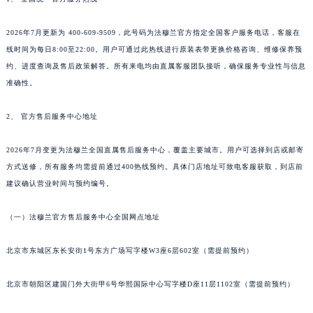
南宁市青秀区金湖路59号地王大厦12楼1224室（需提前预约）
合肥市蜀山区潜山路111号万象城华润大厦B座12楼03室（需提前预约）
2026年7月更新为 400-609-9509，此号码为法穆兰官方指定全国客户服务电话，客服在
线时间为每日8:00至22:00。用户可通过此热线进行原装表带更换价格咨询、维修保养预
泉州市丰泽区宝洲路729号浦西万达中心写字楼A座7楼709室（需提前预约）
约、进度查询及售后政策解答。所有来电均由直属客服团队接听，确保服务专业性与信息
青岛市南区山东路6号华润大厦B座22层04室（需提前预约）
准确性。
烟台市芝罘区胜利路139号万达金融中心A座907室（需提前预约）
长春市朝阳区西安大路727号中银大厦A座(旺进大厦)18层09室（需提前预约）
2、 官方售后服务中心地址
贵阳市南明区都司高架桥路33号亨特国际金融中心14楼14D（需提前预约）
昆明市盘龙区北京路928号同德昆明广场写字楼10层06室（需提前预约）
2026年7月变更为法穆兰全国直属售后服务中心，覆盖主要城市。用户可选择到店或邮寄
方式送修，所有服务均需提前通过400热线预约。具体门店地址可致电客服获取，到店前
石家庄市长安区中山东路39号勒泰中心写字楼B座13层07室（需提前预约）
建议确认营业时间与预约编号。
西安市碑林区南关正街88号华侨城长安国际中心E座6楼10室（需提前预约）
海口市龙华区金贸东路5号海口华润大厦B座17层1707室（需提前预约）
（一）法穆兰官方售后服务中心全国网点地址
唐山市路南区新华东道100号万达广场写字楼A座10层1002室（需提前预约）
台州市椒江区东海大道1800号腾达中心东1幢20楼2002室（需提前预约）
北京市东城区东长安街1号东方广场写字楼W3座6层602室（需提前预约）
内蒙古自治区呼和浩特市玉泉区大学西街70号华润万象城写字楼（鄂尔多斯大厦）23层2326室（需提前预约）
北京市朝阳区建国门外大街甲6号华熙国际中心写字楼D座11层1102室（需提前预约）
甘肃省兰州市七里河区西津西路16号兰州中心写字楼21层2102室（需提前预约）
重庆市解放碑渝中区民权路28号英利国际金融中心写字楼20层01室（需提前预约）