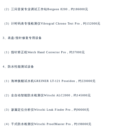
广东省汕头市龙湖区长平路法穆兰售后服务中心（需提前预约）
（2）三问音簧专业调试工作站Bergeon 8200，约186000元
广东省汕尾市城区香洲街道园林社区翠园街法穆兰售后服务中心（需提前预约）
广东省韶关市武江区芙蓉新区与老城中心交汇处法穆兰售后服务中心（需提前预约）
（3）计时码表专项检测仪Vibrograf Chrono Test Pro，约152000元
广东省深圳市罗湖区深南东路5001号华润大厦17层1701室法穆兰售后服务中心（需提前预约）
3、表盘/指针修复专用设备
广东省阳江市江城区东风一路法穆兰售后服务中心（需提前预约）
广东省云浮市云城区金山路法穆兰售后服务中心（需提前预约）
（1）指针矫正机Watch Hand Corrector Pro，约37000元
广东省湛江市赤坎区观海北路法穆兰售后服务中心（需提前预约）
广东省肇庆市端州区信安大道与砚都大道交汇处法穆兰售后服务中心（需提前预约）
4、防水性能测试设备
广西壮族自治区百色市右江区中山二路法穆兰售后服务中心（需提前预约）
广西壮族自治区北海市海城区北京路法穆兰售后服务中心（需提前预约）
（1）海神旗舰试水机GREINER LT-121 Poseidon，约220000元
广西壮族自治区崇左市江州区石景林街道友谊大道与丽川路交汇处法穆兰售后服务中心（需提前预约）
（2）全自动智能防水检测仪Witschi ALC2000，约145000元
广西壮族自治区防城港市港口区金花茶大道法穆兰售后服务中心（需提前预约）
广西壮族自治区贵港市港北区港城街道布山大道与仙衣路交叉口法穆兰售后服务中心（需提前预约）
（3）渗漏定位分析仪Witschi Leak Finder Pro，约90000元
广西壮族自治区桂林市秀峰区红岭路法穆兰售后服务中心（需提前预约）
广西壮族自治区河池市金城江区金城江街道朝阳路法穆兰售后服务中心（需提前预约）
（4）干式防水检测仪Witschi ProofMaster Pro，约198000元
广西壮族自治区贺州市八步区城东街道灵峰南路法穆兰售后服务中心（需提前预约）