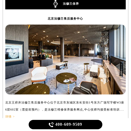
法穆兰保养
北京法穆兰售后服务中心
北京王府井法穆兰售后服务中心位于北京市东城区东长安街1号东方广场写字楼W3座
上
6层602室（需提前预约），是法穆兰维修保养服务网点,中心技师均接受标准培训....
（
详情 >

400-609-9509