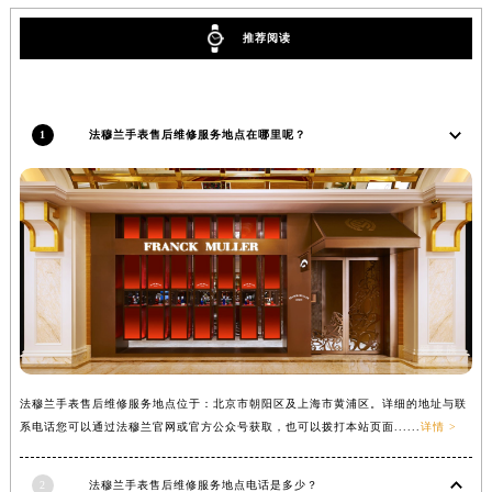
山西省大同市平城区迎宾街法穆兰售后服务中心（需提前预约）
推荐阅读
山西省晋城市城区黄华街法穆兰售后服务中心（需提前预约）
山西省晋中市榆次区顺城街法穆兰售后服务中心（需提前预约）
山西省临汾市尧都区解放路法穆兰售后服务中心（需提前预约）
1
法穆兰手表售后维修服务地点在哪里呢？
山西省吕梁市离石区永宁中路与建设街交叉口法穆兰售后服务中心（需提前预约）
山西省朔州市朔城区怡西路与鄯阳西街交汇处法穆兰售后服务中心（需提前预约）
山西省忻州市忻府区和平东街与七一南路交叉口法穆兰售后服务中心（需提前预约）
山西省阳泉市郊区平阳东街与新城大道交叉口法穆兰售后服务中心（需提前预约）
山西省运城市盐湖区河东街法穆兰售后服务中心（需提前预约）
山西省长治市潞州区英雄中路法穆兰售后服务中心（需提前预约）
山西省太原市迎泽区迎泽街道解放路15号亨得利名表维修授权店3楼法穆兰售后服务中心（需提前预约）
天津市和平区赤峰道136号天津国际金融中心26层2603室法穆兰售后服务中心（需提前预约）
安徽省安庆市迎江区人民路法穆兰售后服务中心（需提前预约）
法穆兰手表售后维修服务地点位于：北京市朝阳区及上海市黄浦区。详细的地址与联
安徽省蚌埠市蚌山区淮河路法穆兰售后服务中心（需提前预约）
系电话您可以通过法穆兰官网或官方公众号获取，也可以拨打本站页面......
详情 >
安徽省亳州市谯城区魏武大道法穆兰售后服务中心（需提前预约）
安徽省池州市贵池区长江路法穆兰售后服务中心（需提前预约）
2
法穆兰手表售后维修服务地点电话是多少？