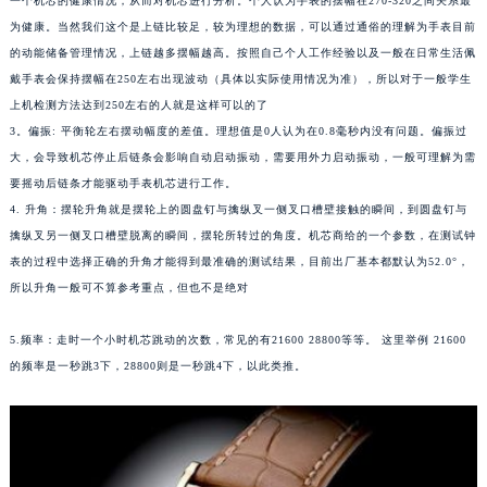
一个机芯的健康情况，从而对机芯进行分析。个人认为手表的摆幅在270-320之间关系最
南宁市青秀区金湖路59号地王大厦12楼1224室（需提前预约）
为健康。当然我们这个是上链比较足，较为理想的数据，可以通过通俗的理解为手表目前
合肥市蜀山区潜山路111号万象城华润大厦B座12楼03室（需提前预约）
的动能储备管理情况，上链越多摆幅越高。按照自己个人工作经验以及一般在日常生活佩
戴手表会保持摆幅在250左右出现波动（具体以实际使用情况为准），所以对于一般学生
泉州市丰泽区宝洲路729号浦西万达中心写字楼A座7楼709室（需提前预约）
上机检测方法达到250左右的人就是这样可以的了
青岛市南区山东路6号华润大厦B座22层04室（需提前预约）
3。偏振: 平衡轮左右摆动幅度的差值。理想值是0人认为在0.8毫秒内没有问题。偏振过
烟台市芝罘区胜利路139号万达金融中心A座907室（需提前预约）
大，会导致机芯停止后链条会影响自动启动振动，需要用外力启动振动，一般可理解为需
长春市朝阳区西安大路727号中银大厦A座(旺进大厦)18层09室（需提前预约）
要摇动后链条才能驱动手表机芯进行工作。
贵阳市南明区都司高架桥路33号亨特国际金融中心14楼14D（需提前预约）
4. 升角：摆轮升角就是摆轮上的圆盘钉与擒纵叉一侧叉口槽壁接触的瞬间，到圆盘钉与
昆明市盘龙区北京路928号同德昆明广场写字楼10层06室（需提前预约）
擒纵叉另一侧叉口槽壁脱离的瞬间，摆轮所转过的角度。机芯商给的一个参数，在测试钟
表的过程中选择正确的升角才能得到最准确的测试结果，目前出厂基本都默认为52.0°，
石家庄市长安区中山东路39号勒泰中心写字楼B座13层07室（需提前预约）
所以升角一般可不算参考重点，但也不是绝对
西安市碑林区南关正街88号华侨城长安国际中心E座6楼10室（需提前预约）
海口市龙华区金贸东路5号海口华润大厦B座17层1707室（需提前预约）
5.频率：走时一个小时机芯跳动的次数，常见的有21600 28800等等。 这里举例 21600
唐山市路南区新华东道100号万达广场写字楼A座10层1002室（需提前预约）
的频率是一秒跳3下，28800则是一秒跳4下，以此类推。
台州市椒江区东海大道1800号腾达中心东1幢20楼2002室（需提前预约）
内蒙古自治区呼和浩特市玉泉区大学西街70号华润万象城写字楼（鄂尔多斯大厦）23层2326室（需提前预约）
甘肃省兰州市七里河区西津西路16号兰州中心写字楼21层2102室（需提前预约）
重庆市解放碑渝中区民权路28号英利国际金融中心写字楼20层01室（需提前预约）