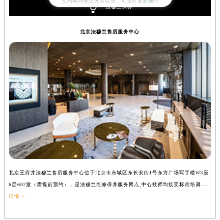
预约时间有变无需取消，可随时重新预约
法穆兰保养
辽宁省沈阳市沈河区中街路137号亨得利名表维修授权店1楼法穆兰售后服务中心（需提前预约）
辽宁省沈阳市沈河区中街路83号亨得利名表维修授权店1楼法穆兰售后服务中心（需提前预约）
北京法穆兰售后服务中心
北京市朝阳区建国门外大街甲6号华熙国际中心D座11层1102室法穆兰售后服务中心（北京总部）（需提前预约）
北京市东城区东长安街1号王府井东方广场W3座6层602室法穆兰售后服务中心（需提前预约）
河北省保定市竞秀区朝阳北大街北国先天下法穆兰售后服务中心（需提前预约）
内蒙古自治区阿拉善盟市左旗土尔扈特大街法穆兰售后服务中心（需提前预约）
内蒙古自治区巴彦淖尔市临河区新华街法穆兰售后服务中心（需提前预约）
内蒙古自治区包头市青山区幸福路甲3号王府井百货名表维修法穆兰售后服务中心（需提前预约）
内蒙古自治区赤峰市红山区哈达街法穆兰售后服务中心（需提前预约）
内蒙古自治区鄂尔多斯市东胜区伊金霍洛街法穆兰售后服务中心（需提前预约）
内蒙古自治区呼伦贝尔市海拉尔区中央街法穆兰售后服务中心（需提前预约）
内蒙古自治区通辽市科尔沁区明仁大街法穆兰售后服务中心（需提前预约）
北京王府井法穆兰售后服务中心位于北京市东城区东长安街1号东方广场写字楼W3座
上
内蒙古自治区乌海市海勃湾区人民南路法穆兰售后服务中心（需提前预约）
6层602室（需提前预约），是法穆兰维修保养服务网点,中心技师均接受标准培训....
（
内蒙古自治区乌兰察布市集宁区恩和大街法穆兰售后服务中心（需提前预约）
详情 >
内蒙古自治区锡林郭勒盟市锡林浩特市光明街与额尔敦路交叉口法穆兰售后服务中心（需提前预约）
内蒙古自治区兴安盟市乌兰浩特市兴安大街法穆兰售后服务中心（需提前预约）