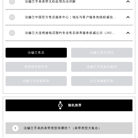
11
法穆兰手表表带太松处理办法详解
福建省漳州市龙文区步港路法穆兰售后服务中心（需提前预约）
江苏省常州市新北区龙锦路1590号现代传媒中心5号楼10层1008室法穆兰售后服务中心（需提前预约）
12
法穆兰中国官方售后服务中心｜地址与客户服务热线权威信息通知（2026年7月最新）
江苏省淮安市清江浦区淮海北路法穆兰售后服务中心（需提前预约）
江苏省连云港市海州区通灌北路法穆兰售后服务中心（需提前预约）
13
法穆兰大连维修电话预约专业售后保养服务权威公示（2026年7月最新）
江苏省南京市秦淮区中山南路1号南京中心22层22-C1-C3室法穆兰售后服务中心（需提前预约）
江苏省宿迁市宿城区西湖路法穆兰售后服务中心（需提前预约）
法穆兰售后
法穆兰表壳清洗
江苏省泰州市海陵区永定东路399号置地商务中心东塔（华润万象城）17层1706室法穆兰售后服务中心（需提前预约）
江苏省徐州市鼓楼区淮海东路29号苏宁广场IFC国际金融中心35层3508室法穆兰售后服务中心（需提前预约）
理查德米勒手表
法穆兰手表真伪鉴别
江苏省盐城市盐都区世纪大道5号盐城金融城写字楼1号楼16层1604室法穆兰售后服务中心（需提前预约）
法穆兰手全面保养
法兰克穆勒手表
江苏省扬州市邗江区国展路29号星耀天地写字楼1号楼18层1803室法穆兰售后服务中心（需提前预约）
江苏省镇江市京口区中山东路法穆兰售后服务中心（需提前预约）
江西省抚州市临川区赣东大道法穆兰售后服务中心（需提前预约）
随机推荐
江西省赣州市章贡区文清路法穆兰售后服务中心（需提前预约）
江西省吉安市吉州区井冈山大道法穆兰售后服务中心（需提前预约）
江西省景德镇市珠山区珠山中路法穆兰售后服务中心（需提前预约）
1
法穆兰手表的表带类型有哪些？（表带类型大集合）
江西省九江市浔阳区浔阳路法穆兰售后服务中心（需提前预约）