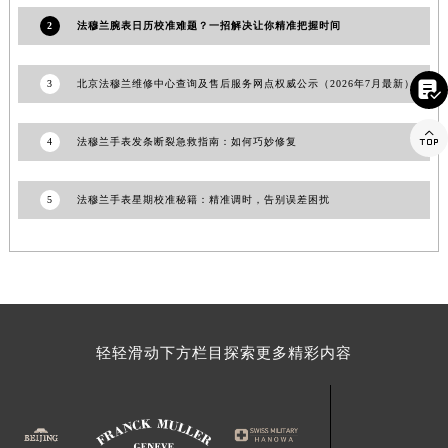
江西省南昌市红谷滩新区红谷中大道998号绿地双子塔（中央广场）A1座办公楼14层1407室法穆兰售后服务中心（需提前预约）
2
法穆兰腕表日历校准难题？一招解决让你精准把握时间
江西省萍乡市安源区萍安北大道与康庄路交叉口法穆兰售后服务中心（需提前预约）
江西省上饶市信州区滨江西路法穆兰售后服务中心（需提前预约）
3
北京法穆兰维修中心查询及售后服务网点权威公示（2026年7月最新）

江西省新余市渝水区北湖西路法穆兰售后服务中心（需提前预约）
江西省宜春市袁州区中山中路法穆兰售后服务中心（需提前预约）

4
法穆兰手表发条断裂急救指南：如何巧妙修复
江西省鹰潭市月湖区胜利东路法穆兰售后服务中心（需提前预约）
山东省德州市德城区东风中路法穆兰售后服务中心（需提前预约）
5
法穆兰手表星期校准秘籍：精准调时，告别误差困扰
山东省东营市东营区济南路法穆兰售后服务中心（需提前预约）
山东省济南市历下区经十路11111号华润中心写字楼（万象城）15层1508室法穆兰售后服务中心（需提前预约）
山东省济宁市任城区太白楼路法穆兰售后服务中心（需提前预约）
山东省莱芜市文化南路8号银座商城名表维修一楼名表维修法穆兰售后服务中心（需提前预约）
山东省临沂市兰山区解放路法穆兰售后服务中心（需提前预约）
轻轻滑动下方栏目探索更多精彩内容
山东省日照市东港区烟台路法穆兰售后服务中心（需提前预约）
山东省泰安市泰山区财源街道泰山大街法穆兰售后服务中心（需提前预约）
山东省威海市环翠区新威海路89号振华商厦一楼名表维修法穆兰售后服务中心（需提前预约）
山东省潍坊市奎文区东风东街法穆兰售后服务中心（需提前预约）