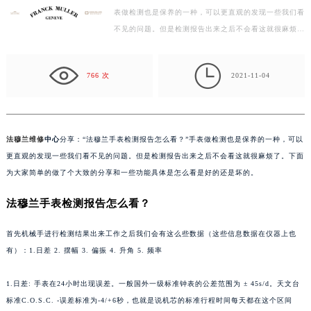
表做检测也是保养的一种，可以更直观的发现一些我们看
盐城市盐都区世纪大道5号盐城金融城写字楼1号楼16层1604室（需提前预约）
不见的问题。但是检测报告出来之后不会看这就很麻烦
泰州市海陵区永定东路399号置地商务中心东塔写字楼（华润万象城）17层1706室（需提前预约）
了。下面为大家简单的做了个大致的分享和一些功能具
宁波市江北区大闸南路500号来福士广场办公楼20层2009室（需提前预约）
体…

杭州市上城区钱江路1366号华润大厦写字楼A座5层503-5室（需提前预约）
766 次
2021-11-04
金华市金东区东市南街777号金华万达广场写字楼4号楼22层2209室（需提前预约）
绍兴市越城区胜利东路379号世茂天际中心写字楼8层805室（需提前预约）
嘉兴市南湖区广益路705号嘉兴世界贸易中心写字楼A座13层1304室（需提前预约）
法穆兰维修
中心
分享：“法穆兰手表检测报告怎么看？”手表做检测也是保养的一种，可以
南昌市红谷滩新区红谷中大道998号绿地双子塔（中央广场）A1座办公楼14层07室（需提前预约）
更直观的发现一些我们看不见的问题。但是检测报告出来之后不会看这就很麻烦了。下面
济南市历下区经十路11111号华润中心写字楼（万象城）15层1508室（需提前预约）
为大家简单的做了个大致的分享和一些功能具体是怎么看是好的还是坏的。
广州市天河区天河路230号万菱汇国际中心写字楼A塔7层704室（需提前预约）
法穆兰手表检测报告怎么看？
广州市越秀区环市东路371-375号世界贸易中心大厦南塔写字楼15层07室（需提前预约）
深圳市罗湖区深南东路5001号华润大厦写字楼17层1701室（需提前预约）
首先机械手进行检测结果出来工作之后我们会有这么些数据（这些信息数据在仪器上也
惠州市惠城区江北文昌一路7号华贸大厦写字楼1座30层05室（需提前预约）
有）：1.日差 2. 摆幅 3. 偏振 4. 升角 5. 频率
厦门市思明区湖滨东路95号华润大厦写字楼B座11层1104室（需提前预约）
1.日差: 手表在24小时出现误差。一般国外一级标准钟表的公差范围为 ± 45s/d。天文台
福州市鼓楼区五四路128-1号恒力城写字楼15层03室（需提前预约）
标准C.O.S.C. -误差标准为-4/+6秒，也就是说机芯的标准行程时间每天都在这个区间
成都市锦江区人民东路6号SAC东原中心写字楼24层2406B室（需提前预约）