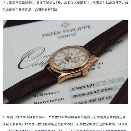
内，速度不要慢过4秒，速度不能快过6秒。只要在误差范围内，手表走时就是正常的。如
重庆市江北区观音桥步行街2号融恒时代广场写字楼9层902室（需提前预约）
果误差高于这个区域，说明手表有问题。
长沙市芙蓉区定王台街道建湘路393号世茂环球金融中心写字楼（芙蓉广场）10层13室（需提前预约）
郑州市二七区铭功路10号华润大厦写字楼29层2905室（需提前预约）
太原市迎泽区解放路15号亨得利名表服务中心（品牌授权店）3层整层（需提前预约）
沈阳市沈河区中街路137号亨得利名表服务中心（品牌授权店）1层整层（需提前预约）
沈阳市沈河区中街路83号亨得利名表服务中心（品牌授权店）1层整层（需提前预约）
乌鲁木齐市天山区红山路26号时代广场（CCMALL）C座17层17-B（需提前预约）
温州市鹿城区锦绣路1067号置信广场10层1015室（需提前预约）
哈尔滨市道里区友谊西路600号富力中心T2座写字楼29层03室（需提前预约）
大连市中山区人民路15号国际金融大厦7层G室（需提前预约）
佛山市禅城区季华五路57号万科金融中心C座12层1205室（需提前预约）
东莞市东城街道鸿福东路1号民盈国贸中心T1写字楼9层907室（需提前预约）
无锡市梁溪区人民中路139号恒隆广场写字楼1座11层1104室（需提前预约）
南通市崇川区工农路57号圆融广场写字楼16层1603室（需提前预约）
2. 摆幅：机械手表机芯里面有一个由摆轮和游丝组成的谐振器，它的震荡周期的稳定度
苏州市苏州工业园区星港街199号苏州中心办公楼C座22层08室（需提前预约）
决定了手表的计时精度。摆轮的震荡是左右摆动的，它的摆动幅度就是摆幅作为一种衡量
武汉市江汉区解放大道686号世界贸易大厦38层09室（需提前预约）