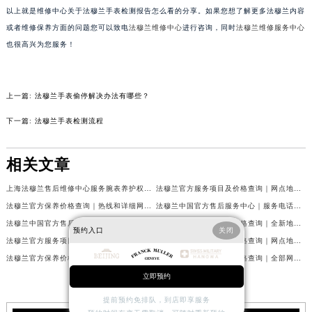
以上就是维修中心关于法穆兰手表检测报告怎么看的分享。如果您想了解更多法穆兰内容
吉林省四平市铁东区紫气大路与南九经街交汇处法穆兰售后服务中心（需提前预约）
或者维修保养方面的问题您可以致电
法穆兰维修中心
进行咨询，同时
法穆兰维修服务中心
吉林省松原市宁江区五环大街法穆兰售后服务中心（需提前预约）
也很高兴为您服务！
吉林省通化市东昌区环通乡江南大街法穆兰售后服务中心（需提前预约）
吉林省延边市延吉市解放路法穆兰售后服务中心（需提前预约）
辽宁省鞍山市铁东区站前街法穆兰售后服务中心（需提前预约）
上一篇:
法穆兰手表偷停解决办法有哪些？
辽宁省本溪市平山区胜利路法穆兰售后服务中心（需提前预约）
下一篇:
法穆兰手表检测流程
辽宁省朝阳市双塔区新华路法穆兰售后服务中心（需提前预约）
辽宁省丹东市振兴区七经街法穆兰售后服务中心（需提前预约）
相关文章
辽宁省抚顺市新抚区东一路法穆兰售后服务中心（需提前预约）
上海法穆兰售后维修中心服务腕表养护权威公示（2026年7月最新）
法穆兰官方服务项目及价格查询｜网点地址与24小时客服热线权威信息通告（2026年7月最新）
辽宁省阜新市海州区解放大街法穆兰售后服务中心（需提前预约）
法穆兰官方保养价格查询｜热线和详细网点地址权威信息公告（2026年7月最新）
法穆兰中国官方售后服务中心｜服务电话及全部网点地址权威信息公告（2026年7月最新）
辽宁省葫芦岛市连山区中央路法穆兰售后服务中心（需提前预约）
法穆兰中国官方售后服务中心｜最新服务电话及地址权威信息声明（2026年7月最新）
法穆兰官方服务项目及价格查询｜全新地址及24小时服务电话权威信息通告（2026年7月最新）
辽宁省锦州市古塔区中央大街法穆兰售后服务中心（需提前预约）
预约入口
关闭
法穆兰官方服务项目及价格查询｜服务热线及全部维修地址权威信息通知（2026年7月最新）
法穆兰官方服务项目及价格查询｜网点地址与24小时服务电话权威信息通知（2026年7月最新）
辽宁省辽阳市白塔区新运大街法穆兰售后服务中心（需提前预约）
法穆兰官方保养价格查询｜完整地址及售后热线权威信息公告（2026年7月最新）
法穆兰官方服务项目及价格查询｜全部网点地址与客服热线权威信息通告（2026年7月最新）
辽宁省盘锦市兴隆台区石油大街法穆兰售后服务中心（需提前预约）
立即预约
辽宁省铁岭市银州区南马路法穆兰售后服务中心（需提前预约）
提前预约免排队，到店即享服务
辽宁省营口市站前区市府路与渤海大街交叉口法穆兰售后服务中心（需提前预约）