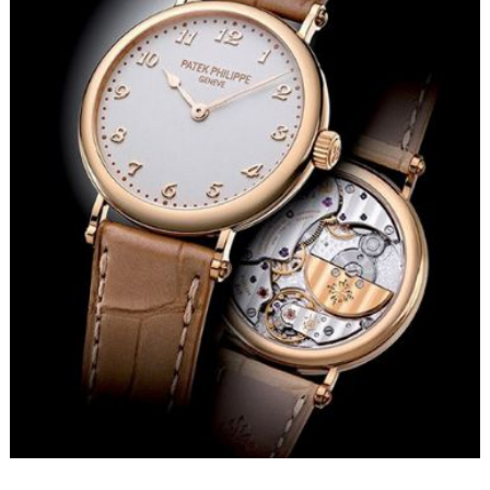
黑龙江省大庆市萨尔图区会战大街法穆兰售后服务中心（需提前预约）
黑龙江省鹤岗市向阳区红军路法穆兰售后服务中心（需提前预约）
黑龙江省黑河市爱辉区中央街法穆兰售后服务中心（需提前预约）
黑龙江省鸡西市鸡冠区红军路法穆兰售后服务中心（需提前预约）
黑龙江省佳木斯市向阳区长安路法穆兰售后服务中心（需提前预约）
黑龙江省牡丹江市东安区太平路法穆兰售后服务中心（需提前预约）
黑龙江省七台河市桃山区大同街法穆兰售后服务中心（需提前预约）
黑龙江省齐齐哈尔市龙沙区龙华路法穆兰售后服务中心（需提前预约）
黑龙江省双鸭山市尖山区新兴大街法穆兰售后服务中心（需提前预约）
黑龙江省绥化市北林区新华街与康庄路交叉口法穆兰售后服务中心（需提前预约）
黑龙江省伊春市伊美区通河路法穆兰售后服务中心（需提前预约）
吉林省白城市洮北区明仁南街法穆兰售后服务中心（需提前预约）
吉林省白山市浑江区浑江大街法穆兰售后服务中心（需提前预约）
吉林省吉林市船营区河南街法穆兰售后服务中心（需提前预约）
吉林省辽源市龙山区人民大街法穆兰售后服务中心（需提前预约）
吉林省梅河口市新华街道梅河大街法穆兰售后服务中心（需提前预约）