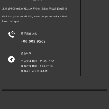
山东省枣庄市滕州市北辛路与善国路交叉口法穆兰售后服务中心（需提前预约）
上帝赐予万物生命时,从来不会忘记造出寻找美丽的眼睛
山东省淄博市张店区金晶大道法穆兰售后服务中心（需提前预约）
God has given to all life, never forget to make a find
上海市黄浦区南京东路299号宏伊国际广场写字楼8层806室法穆兰售后服务中心（需提前预约）
beautiful eyes
上海市徐汇区虹桥路3号港汇中心2座37层3705室法穆兰售后服务中心（需提前预约）
浙江省杭州市上城区钱江路1366号华润大厦A座5层503-5室法穆兰售后服务中心（需提前预约）

总部服务热线
浙江省湖州市吴兴区劳动路法穆兰售后服务中心（需提前预约）
400-609-9509
浙江省嘉兴市南湖区广益路705号嘉兴世界贸易中心A座13层1304室法穆兰售后服务中心（需提前预约）
浙江省金华市金东区东市南街777号金华万达广场4号楼22楼2209室法穆兰售后服务中心（需提前预约）
营业时间：

浙江省丽水市莲都区解放街法穆兰售后服务中心（需提前预约）
门店营业时间：09:00-19:30
浙江省宁波市江北区大闸南路500号来福士广场办公楼20层2009室法穆兰售后服务中心（需提前预约）
客服在线时间：8:00-22:00
客服及门店节假日不休
浙江省衢州市柯城区上街法穆兰售后服务中心（需提前预约）
浙江省绍兴市越城区胜利东路379号世茂天际中心写字楼8层805室法穆兰售后服务中心（需提前预约）
浙江省舟山市定海区解放东路法穆兰售后服务中心（需提前预约）
澳门特别行政区大堂区议事亭前地（新马路）法穆兰售后服务中心（需提前预约）
澳门特别行政区风顺堂区南湾大马路法穆兰售后服务中心（需提前预约）
澳门特别行政区花地玛堂区关闸广场法穆兰售后服务中心（需提前预约）