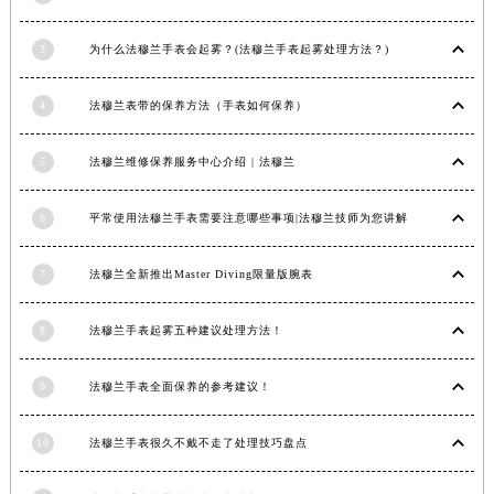
安徽省滁州市琅琊区南谯北路法穆兰售后服务中心（需提前预约）
3
为什么法穆兰手表会起雾？(法穆兰手表起雾处理方法？)
安徽省阜阳市颍州区颍州北路法穆兰售后服务中心（需提前预约）
安徽省淮北市相山区淮海路法穆兰售后服务中心（需提前预约）
4
法穆兰表带的保养方法（手表如何保养）
安徽省淮南市田家庵区国庆中路法穆兰售后服务中心（需提前预约）
安徽省黄山市屯溪区黄山西路法穆兰售后服务中心（需提前预约）
5
法穆兰维修保养服务中心介绍 | 法穆兰
安徽省六安市金安区解放中路法穆兰售后服务中心（需提前预约）
安徽省马鞍山市雨山区湖南西路法穆兰售后服务中心（需提前预约）
6
平常使用法穆兰手表需要注意哪些事项|法穆兰技师为您讲解
安徽省宿州市埇桥区人民中路法穆兰售后服务中心（需提前预约）
安徽省铜陵市铜官区石城大道法穆兰售后服务中心（需提前预约）
7
法穆兰全新推出Master Diving限量版腕表
安徽省芜湖市镜湖区中山路步行街法穆兰售后服务中心（需提前预约）
安徽省宣城市宣州区叠嶂西路法穆兰售后服务中心（需提前预约）
8
法穆兰手表起雾五种建议处理方法！
福建省龙岩市新罗区九一南路法穆兰售后服务中心（需提前预约）
9
法穆兰手表全面保养的参考建议！
福建省南平市建阳区人民西路法穆兰售后服务中心（需提前预约）
福建省宁德市蕉城区天湖东路法穆兰售后服务中心（需提前预约）
10
法穆兰手表很久不戴不走了处理技巧盘点
福建省莆田市城厢区霞林街道荔华东大道法穆兰售后服务中心（需提前预约）
福建省三明市三元区东乾二路法穆兰售后服务中心（需提前预约）