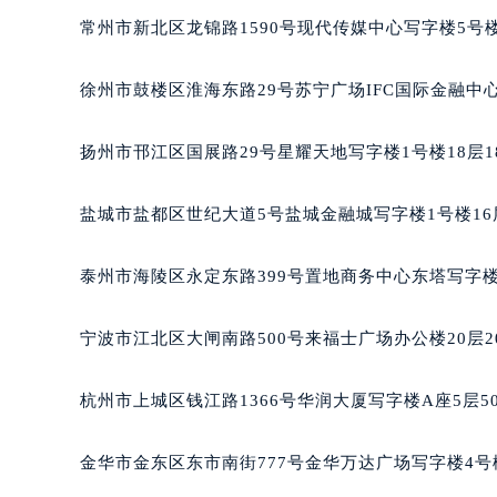
黑龙江省鹤岗市向阳区红军路法穆兰
常州市新北区龙锦路1590号现代传媒中心写字楼5号楼
黑龙江省黑河市爱辉区中央街法穆兰
黑龙江省鸡西市鸡冠区红军路法穆兰
徐州市鼓楼区淮海东路29号苏宁广场IFC国际金融中心
黑龙江省佳木斯市向阳区长安路法穆
黑龙江省牡丹江市东安区太平路法穆
扬州市邗江区国展路29号星耀天地写字楼1号楼18层1
黑龙江省七台河市桃山区大同街法穆
黑龙江省齐齐哈尔市龙沙区龙华路法
盐城市盐都区世纪大道5号盐城金融城写字楼1号楼16
黑龙江省双鸭山市尖山区新兴大街法
黑龙江省绥化市北林区新华街与康庄
泰州市海陵区永定东路399号置地商务中心东塔写字楼
黑龙江省伊春市伊美区通河路法穆兰
吉林省白城市洮北区明仁南街法穆兰
宁波市江北区大闸南路500号来福士广场办公楼20层2
吉林省白山市浑江区浑江大街法穆兰
吉林省吉林市船营区河南街法穆兰售
杭州市上城区钱江路1366号华润大厦写字楼A座5层5
吉林省辽源市龙山区人民大街法穆兰
吉林省梅河口市新华街道梅河大街法
金华市金东区东市南街777号金华万达广场写字楼4号楼
吉林省四平市铁东区紫气大路与南九