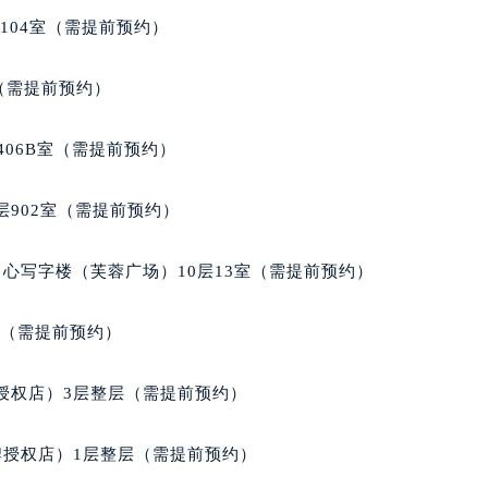
得利名表维修授权店1楼法穆兰售后服务中心（需提前预约）
104室（需提前预约）
国际中心D座11层1102室法穆兰售后服务中心（北京总部）（
广场W3座6层602室法穆兰售后服务中心（需提前预约）
室（需提前预约）
先天下法穆兰售后服务中心（需提前预约）
特大街法穆兰售后服务中心（需提前预约）
406B室（需提前预约）
街法穆兰售后服务中心（需提前预约）
3号王府井百货名表维修法穆兰售后服务中心（需提前预约）
902室（需提前预约）
穆兰售后服务中心（需提前预约）
霍洛街法穆兰售后服务中心（需提前预约）
心写字楼（芙蓉广场）10层13室（需提前预约）
央街法穆兰售后服务中心（需提前预约）
街法穆兰售后服务中心（需提前预约）
室（需提前预约）
路法穆兰售后服务中心（需提前预约）
大街法穆兰售后服务中心（需提前预约）
授权店）3层整层（需提前预约）
市光明街与额尔敦路交叉口法穆兰售后服务中心（需提前预约）
安大街法穆兰售后服务中心（需提前预约）
牌授权店）1层整层（需提前预约）
后服务中心（需提前预约）