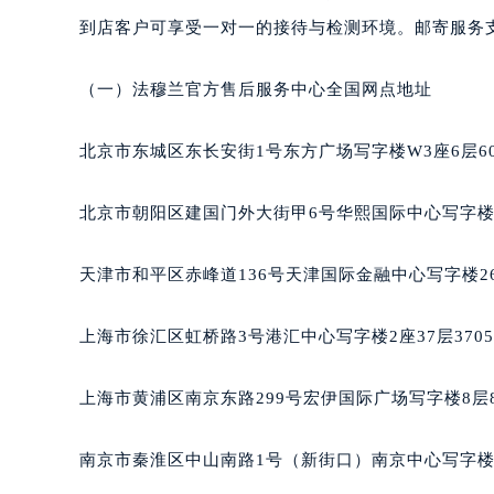
合肥市蜀山区潜山路111号万象城华润
到店客户可享受一对一的接待与检测环境。邮寄服务
泉州市丰泽区宝洲路729号浦西万达中
青岛市南区山东路6号华润大厦B座2
（一）法穆兰官方售后服务中心全国网点地址
烟台市芝罘区胜利路139号万达金融中
长春市朝阳区西安大路727号中银大厦
北京市东城区东长安街1号东方广场写字楼W3座6层6
贵阳市南明区都司高架桥路33号亨特
昆明市盘龙区北京路928号同德昆明
北京市朝阳区建国门外大街甲6号华熙国际中心写字楼D
石家庄市长安区中山东路39号勒泰中
西安市碑林区南关正街88号华侨城长
天津市和平区赤峰道136号天津国际金融中心写字楼26
海口市龙华区金贸东路5号海口华润大厦
唐山市路南区新华东道100号万达广场
上海市徐汇区虹桥路3号港汇中心写字楼2座37层370
台州市椒江区东海大道1800号腾达中
内蒙古自治区呼和浩特市玉泉区大学西
上海市黄浦区南京东路299号宏伊国际广场写字楼8层
甘肃省兰州市七里河区西津西路16号兰
重庆市解放碑渝中区民权路28号英利
南京市秦淮区中山南路1号（新街口）南京中心写字楼2
黑龙江省大庆市萨尔图区会战大街法