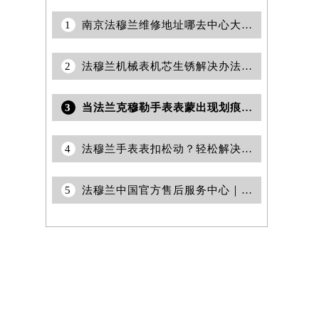
1
南京法穆兰维修地址哪去中心大厦55层c1营业时间售后服务中心权威公示（2026年7月最新）
2
法穆兰机械表机芯生锈解决办法深度解析
3
当法兰克穆勒手表表蒙出现划痕，该怎么办？
4
法穆兰手表表扣松动？轻松解决，让你腕间风采依旧
5
法穆兰中国官方售后服务中心｜服务电话及全部网点地址权威信息声明（2026年6月最新）