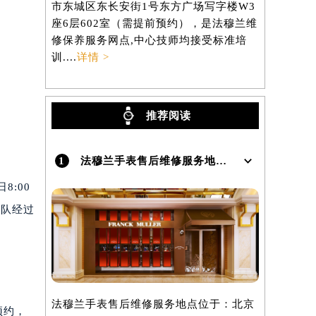
市东城区东长安街1号东方广场写字楼W3
区虹桥路3
）
座6层602室（需提前预约），是法穆兰维
3705室
修保养服务网点,中心技师均接受标准培
养服务网点,
训....
详情 >
详情 >
推荐阅读
1
法穆兰手表售后维修服务地点在哪里呢？
8:00
团队经过
法穆兰手表售后维修服务地点位于：北京
预约，