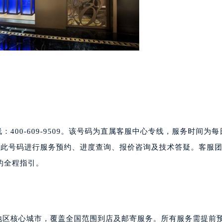
号世茂环球金融中心写字楼（芙蓉广场）10层13室（需提前预约
楼29层2905室（需提前预约）
表服务中心（品牌授权店）3层整层（需提前预约）
表服务中心（品牌授权店）1层整层（需提前预约）
表服务中心（品牌授权店）1层整层（需提前预约）
（CCMALL）C座17层17-B（需提前预约）
10层1015室（需提前预约）
心T2座写字楼29层03室（需提前预约）
厦7层G室（需提前预约）
400-609-9509。该号码为直属客服中心专线，服务时间为每日
心C座12层1205室（需提前预约）
通过此号码进行服务预约、进度查询、报价咨询及技术答疑。客服
中心T1写字楼9层907室（需提前预约）
的全程指引。
写字楼1座11层1104室（需提前预约）
楼16层1603室（需提前预约）
中心办公楼C座22层08室（需提前预约）
大厦38层09室（需提前预约）
东地区核心城市，覆盖全国范围到店及邮寄服务。所有服务需提前
楼1224室（需提前预约）