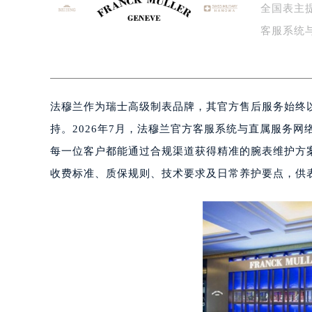
全国表主
泰州市海陵区永定东路399号置地商
客服系统
宁波市江北区大闸南路500号来福士广
址…
杭州市上城区钱江路1366号华润大厦
金华市金东区东市南街777号金华万达
绍兴市越城区胜利东路379号世茂天
法穆兰作为瑞士高级制表品牌，其官方售后服务始终
嘉兴市南湖区广益路705号嘉兴世界贸
持。2026年7月，法穆兰官方客服系统与直属服务
南昌市红谷滩新区红谷中大道998号
每一位客户都能通过合规渠道获得精准的腕表维护方
济南市历下区经十路11111号华润中
广州市天河区天河路230号万菱汇国
收费标准、质保规则、技术要求及日常养护要点，供
广州市越秀区环市东路371-375号
深圳市罗湖区深南东路5001号华润大
惠州市惠城区江北文昌一路7号华贸大
厦门市思明区湖滨东路95号华润大厦写
福州市鼓楼区五四路128-1号恒力城
成都市锦江区人民东路6号SAC东原中
重庆市江北区观音桥步行街2号融恒时