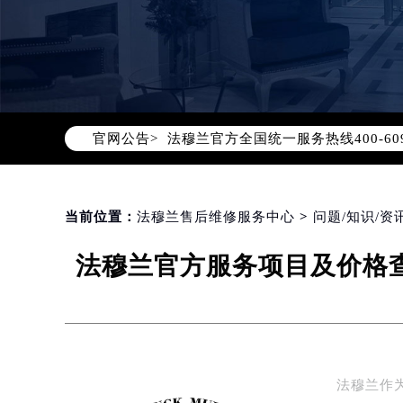
2026年8月法穆兰中国区售后服务
2026年8月法穆兰全国官方售后客户服务热
法穆兰官方全国统一服务热线400-6
官网公告>
2026年8月法穆兰售后服务中心最新
北京市朝阳区建国门外大街甲6号华熙
北京市东城区东长安街1号东方广场写
当前位置：
法穆兰售后维修服务中心
>
问题/知识/资
天津市和平区赤峰道136号天津国际金
上海市徐汇区虹桥路3号港汇中心写字楼
法穆兰官方服务项目及价格查
上海市黄浦区南京东路299号宏伊国
南京市秦淮区中山南路1号（新街口）
常州市新北区龙锦路1590号现代传媒
徐州市鼓楼区淮海东路29号苏宁广场I
扬州市邗江区国展路29号星耀天地写字
法穆兰作
盐城市盐都区世纪大道5号盐城金融城写