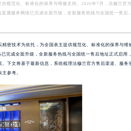
提供规范化、标准化的保养与维修支持。2026年7月，法穆兰官
务中心东塔写字楼（华润万象城）17层1706室（需提前预约）
与直属服务网络已完成全面升级，全新服务热线与全国统一售后
场办公楼20层2009室（需提前预约）
写字楼A座5层503-5室（需提前预约）
广场写字楼4号楼22层2209室（需提前预约）
际中心写字楼8层805室（需提前预约）
以精密技术为依托，为全国表主提供规范化、标准化的保养与维
易中心写字楼A座13层1304室（需提前预约）
网络已完成全面升级，全新服务热线与全国统一售后地址正式启用
绿地双子塔（中央广场）A1座办公楼14层07室（需提前预约）
案。下文将基于最新信息，系统梳理法穆兰官方售后渠道、服务
心写字楼（万象城）15层1508室（需提前预约）
际中心写字楼A塔7层704室（需提前预约）
表主参考。
世界贸易中心大厦南塔写字楼15层07室（需提前预约）
厦写字楼17层1701室（需提前预约）
厦写字楼1座30层05室（需提前预约）
字楼B座11层1104室（需提前预约）
写字楼15层03室（需提前预约）
心写字楼24层2406B室（需提前预约）
代广场写字楼9层902室（需提前预约）