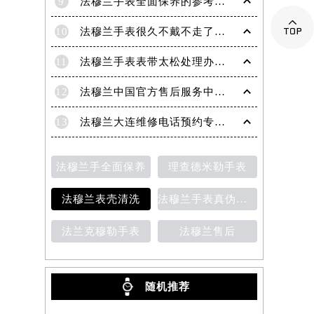
9
法穆兰手表全面保养的参考建议！

10
法穆兰手表很久不戴不走了处理技巧盘点
11
法穆兰手表表带太松处理办法详解
12
法穆兰中国官方售后服务中心｜地址与客户服务热线权威信息通知（2026年7月最新）
13
法穆兰大连维修电话预约专业售后保养服务权威公示（2026年7月最新）
法穆兰手全面保养
理查德米勒手表
法穆兰表壳清洗
法穆兰手表真伪鉴别
法兰克穆勒手表
法穆兰售后
随机推荐