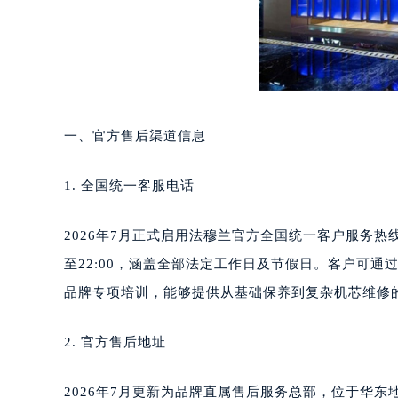
长沙市芙蓉区定王台街道建湘路393
郑州市二七区铭功路10号华润大厦写字
太原市迎泽区解放路15号亨得利名
沈阳市沈河区中街路137号亨得利名
沈阳市沈河区中街路83号亨得利名
一、官方售后渠道信息
乌鲁木齐市天山区红山路26号时代广场
温州市鹿城区锦绣路1067号置信广场
1. 全国统一客服电话
哈尔滨市道里区友谊西路600号富力中
大连市中山区人民路15号国际金融大
2026年7月正式启用法穆兰官方全国统一客户服务热线：
佛山市禅城区季华五路57号万科金融中
至22:00，涵盖全部法定工作日及节假日。客户可
东莞市东城街道鸿福东路1号民盈国贸
品牌专项培训，能够提供从基础保养到复杂机芯维修
无锡市梁溪区人民中路139号恒隆广场
南通市崇川区工农路57号圆融广场写字
2. 官方售后地址
苏州市苏州工业园区星港街199号苏州
武汉市江汉区解放大道686号世界贸易
2026年7月更新为品牌直属售后服务总部，位于华
南宁市青秀区金湖路59号地王大厦12