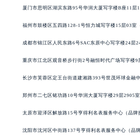
辽宁省沈阳市沈河区中街路83号亨
厦门市思明区湖滨东路95号华润大厦写字楼B座11层1
北京市朝阳区建国门外大街甲6号华熙
北京市东城区东长安街1号王府井东方
福州市鼓楼区五四路128-1号恒力城写字楼15层03
河北省保定市竞秀区朝阳北大街北国
内蒙古自治区阿拉善盟市左旗土尔扈
成都市锦江区人民东路6号SAC东原中心写字楼24层2
内蒙古自治区巴彦淖尔市临河区新华
内蒙古自治区包头市青山区幸福路甲
重庆市江北区观音桥步行街2号融恒时代广场写字楼9层
内蒙古自治区赤峰市红山区哈达街法
内蒙古自治区鄂尔多斯市东胜区伊金
长沙市芙蓉区定王台街道建湘路393号世茂环球金融中
内蒙古自治区呼伦贝尔市海拉尔区中
内蒙古自治区通辽市科尔沁区明仁大
郑州市二七区铭功路10号华润大厦写字楼29层2905
内蒙古自治区乌海市海勃湾区人民南
内蒙古自治区乌兰察布市集宁区恩和
太原市迎泽区解放路15号亨得利名表服务中心（品牌
内蒙古自治区锡林郭勒盟市锡林浩特
内蒙古自治区兴安盟市乌兰浩特市兴
沈阳市沈河区中街路137号亨得利名表服务中心（品
山西省大同市平城区迎宾街法穆兰售