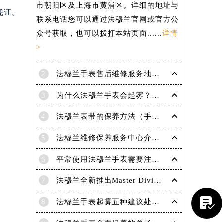
市朝阳区及上海市黄浦区。详细的地址与
凭证。
联系电话您可以通过法穆兰官网或官方公
众号获取，也可以拨打本站页面......
详情
>
2
法穆兰手表售后维修服务地点电话是多少？
3
为什么法穆兰手表会起雾？(法穆兰手表起雾处理方法？)
4
法穆兰表带的保养方法（手表如何保养）
5
法穆兰维修保养服务中心介绍 | 法穆兰
6
平常使用法穆兰手表需要注意哪些事项|法穆兰技师为您讲解
提前预约）
7
法穆兰全新推出Master Diving限量版腕表

8
法穆兰手表起雾五种建议处理方法！