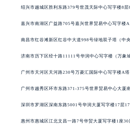
吉林省松原市宁江区五环大街法穆兰
绍兴市越城区胜利东路379号世茂天际中心写字楼8层
吉林省通化市东昌区环通乡江南大街
吉林省延边市延吉市解放路法穆兰售
嘉兴市南湖区广益路705号嘉兴世界贸易中心写字楼A座
辽宁省鞍山市铁东区站前街法穆兰售
辽宁省本溪市平山区胜利路法穆兰售
南昌市红谷滩新区红谷中大道998号绿地双子塔（中央
辽宁省朝阳市双塔区新华路法穆兰售
辽宁省丹东市振兴区七经街法穆兰售
济南市历下区经十路11111号华润中心写字楼（万象城
辽宁省抚顺市新抚区东一路法穆兰售
辽宁省阜新市海州区解放大街法穆兰
广州市天河区天河路230号万菱汇国际中心写字楼A塔
辽宁省葫芦岛市连山区中央路法穆兰
辽宁省锦州市古塔区中央大街法穆兰
广州市越秀区环市东路371-375号世界贸易中心大厦
辽宁省辽阳市白塔区新运大街法穆兰
辽宁省盘锦市兴隆台区石油大街法穆
深圳市罗湖区深南东路5001号华润大厦写字楼17层1
辽宁省铁岭市银州区南马路法穆兰售
辽宁省营口市站前区市府路与渤海大
惠州市惠城区江北文昌一路7号华贸大厦写字楼1座30
辽宁省沈阳市沈河区中街路137号亨