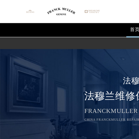
首
法
法穆兰维修
FRANCKMULLER
CHINA FRANCKMULLER REPAIR