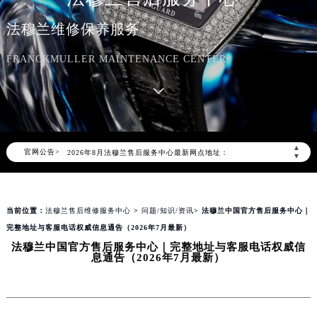
法穆兰维修保养服务
FRANCKMULLER MAINTENANCE CENTER
2026年8月法穆兰中国区售后服务网络优化升级公告
2026年8月法穆兰全国官方售后客户服务热线：400-609-9509
法穆兰官方全国统一服务热线400-609-9509，服务覆盖中国大陆、香港、澳门、台湾全部区域（非大陆需加拨“+86”）
▲
官网公告>
2026年8月法穆兰售后服务中心最新网点地址：
▼
北京市朝阳区建国门外大街甲6号华熙国际中心写字楼D座11层1102室（北京总部）（需提前预约）
北京市东城区东长安街1号东方广场写字楼W3座6层602室（需提前预约）
当前位置：
法穆兰售后维修服务中心
>
问题/知识/资讯
> 法穆兰中国官方售后服务中心｜
天津市和平区赤峰道136号天津国际金融中心写字楼26层2603室（需提前预约）
完整地址与客服电话权威信息通告（2026年7月最新）
上海市徐汇区虹桥路3号港汇中心写字楼2座37层3705室（需提前预约）
法穆兰中国官方售后服务中心｜完整地址与客服电话权威信
上海市黄浦区南京东路299号宏伊国际广场写字楼8层806室（需提前预约）
息通告（2026年7月最新）
南京市秦淮区中山南路1号（新街口）南京中心写字楼22层C1-1室（需提前预约）
常州市新北区龙锦路1590号现代传媒中心写字楼5号楼10层1008室（需提前预约）
徐州市鼓楼区淮海东路29号苏宁广场IFC国际金融中心写字楼35层3508室（需提前预约）