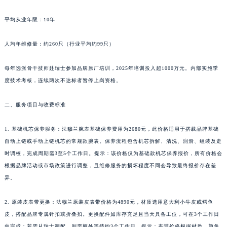
新疆维吾尔自治区阿克苏市东大街法穆兰售后服务中心（需提前预约）
平均从业年限：10年
新疆维吾尔自治区阿拉尔市胜利大道法穆兰售后服务中心（需提前预约）
新疆维吾尔自治区阿拉山口市友好路法穆兰售后服务中心（需提前预约）
人均年维修量：约260只（行业平均约99只）
新疆维吾尔自治区阿勒泰市解放路法穆兰售后服务中心（需提前预约）
新疆维吾尔自治区阿图什市光明路法穆兰售后服务中心（需提前预约）
每年选派骨干技师赴瑞士参加品牌原厂培训，2025年培训投入超1000万元。内部实施季
新疆维吾尔自治区白杨市军垦路法穆兰售后服务中心（需提前预约）
度技术考核，连续两次不达标者暂停上岗资格。
新疆维吾尔自治区北屯市团结路法穆兰售后服务中心（需提前预约）
二、服务项目与收费标准
新疆维吾尔自治区博乐市博乐市北京路法穆兰售后服务中心（需提前预约）
新疆维吾尔自治区昌吉市延安北路法穆兰售后服务中心（需提前预约）
1. 基础机芯保养服务：法穆兰腕表基础保养费用为2680元，此价格适用于搭载品牌基础
新疆维吾尔自治区阜康市博峰路法穆兰售后服务中心（需提前预约）
自动上链或手动上链机芯的常规款腕表。保养流程包含机芯拆解、清洗、润滑、组装及走
新疆维吾尔自治区哈密市伊州区建国北路法穆兰售后服务中心（需提前预约）
时调校，完成周期需3至5个工作日。提示：该价格仅为基础款机芯保养报价，所有价格会
新疆维吾尔自治区和田市和田市北京西路法穆兰售后服务中心（需提前预约）
根据品牌活动或市场政策进行调整，且维修服务的损坏程度不同会导致最终报价存在差
异。
新疆维吾尔自治区胡杨河市胡杨河市胡杨路法穆兰售后服务中心（需提前预约）
新疆维吾尔自治区霍尔果斯市亚欧北路法穆兰售后服务中心（需提前预约）
2. 原装皮表带更换：法穆兰原装皮表带价格为4890元，材质选用意大利小牛皮或鳄鱼
新疆维吾尔自治区喀什市解放北路法穆兰售后服务中心（需提前预约）
皮，搭配品牌专属针扣或折叠扣。更换配件如库存充足且当天具备工位，可在3个工作日
新疆维吾尔自治区可克达拉市幸福路法穆兰售后服务中心（需提前预约）
内完成；若需从瑞士调配，则需额外等待约3个工作日。提示：表带价格根据材质、颜色