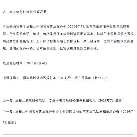
广东省佛山市禅城区季华五路57号万科金融中心C座12层1205室法穆兰售后服务中心（需提前预约）
八、本文信息时效与权威背书
广东省东莞市东城街道鸿福东路1号民盈国贸中心T1写字楼9层907室法穆兰售后服务中心（需提前预约）
江苏省无锡市梁溪区人民中路139号恒隆广场写字楼1座11层1104室法穆兰售后服务中心（需提前预约）
本通告内容基于法穆兰中国官方售后服务中心2026年7月发布的最新服务政策与流程整
江苏省南通市崇川区工农路57号圆融广场写字楼16层1603室法穆兰售后服务中心（需提前预约）
理，所有客服电话、地址、价格及质保条款均以该日期为基准。法穆兰中国售后服务系统
江苏省苏州市苏州工业园区 星港街199号苏州中心办公楼C座22层08室法穆兰售后服务中心（需提前预约）
由品牌总部直接管理，所有操作标准与瑞士总部保持一致，确保每一位客户都能享受到合
湖北省武汉市江汉区解放大道686号世界贸易大厦38层09室法穆兰售后服务中心（需提前预约）
规、透明的服务体验。如有政策更新，以官方渠道最新公告为准。
广西省南宁市青秀区金湖路59号地王大厦12楼1224室法穆兰售后服务中心（需提前预约）
最后更新时间：2026年7月4日
安徽省合肥市蜀山区潜山路111号万象城华润大厦B座12楼03室法穆兰售后服务中心（需提前预约）
福建省泉州市丰泽区宝洲路729号浦西万达中心写字楼A座7楼709室法穆兰售后服务中心（需提前预约）
温馨提示：中国大陆以外地区拨打本 400 热线，请在号码前加拨“+86”。
山东省青岛市南区山东路6号华润大厦B座22层04室法穆兰售后服务中心（需提前预约）
山东省烟台市芝罘区胜利路139号万达金融中心A座907室法穆兰售后服务中心（需提前预约）
吉林省长春市朝阳区西安大路727号中银大厦A座(旺进大厦)18层09室法穆兰售后服务中心（需提前预约）
上一篇:
法穆兰武汉维修电话，专业手表售后维修服务权威公示（2026年7月最新）
贵州省贵阳市南明区都司高架桥路33号亨特国际金融中心14楼14D法穆兰售后服务中心（需提前预约）
下一篇:
法穆兰中国官方售后服务中心｜全部网点地址与售后电话权威信息公告（2026年
云南省昆明市盘龙区北京路928号同德昆明广场写字楼10层06室法穆兰售后服务中心（需提前预约）
7月最新）
河北省石家庄市长安区中山东路39号勒泰中心写字楼B座13层07室法穆兰售后服务中心（需提前预约）
陕西省西安市碑林区南关正街88号华侨城长安国际中心E座6楼10室法穆兰售后服务中心（需提前预约）