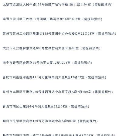
无锡市梁溪区人民中路139号恒隆广场写字楼1座11层1104室（需提前预约）
安徽省池州市贵池区长江路法穆兰售后服务中心（需提前预约）
安徽省滁州市琅琊区南谯北路法穆兰售后服务中心（需提前预约）
南通市崇川区工农路57号圆融广场写字楼16层1603室（需提前预约）
安徽省阜阳市颍州区颍州北路法穆兰售后服务中心（需提前预约）
安徽省淮北市相山区淮海路法穆兰售后服务中心（需提前预约）
苏州市苏州工业园区星港街199号苏州中心办公楼C座22层08室（需提前预约）
安徽省淮南市田家庵区国庆中路法穆兰售后服务中心（需提前预约）
安徽省黄山市屯溪区黄山西路法穆兰售后服务中心（需提前预约）
武汉市江汉区解放大道686号世界贸易大厦38层09室（需提前预约）
安徽省六安市金安区解放中路法穆兰售后服务中心（需提前预约）
南宁市青秀区金湖路59号地王大厦12楼1224室（需提前预约）
安徽省马鞍山市雨山区湖南西路法穆兰售后服务中心（需提前预约）
安徽省宿州市埇桥区人民中路法穆兰售后服务中心（需提前预约）
合肥市蜀山区潜山路111号万象城华润大厦B座12楼03室（需提前预约）
安徽省铜陵市铜官区石城大道法穆兰售后服务中心（需提前预约）
安徽省芜湖市镜湖区中山路步行街法穆兰售后服务中心（需提前预约）
泉州市丰泽区宝洲路729号浦西万达中心写字楼A座7楼709室（需提前预约）
安徽省宣城市宣州区叠嶂西路法穆兰售后服务中心（需提前预约）
青岛市南区山东路6号华润大厦B座22层04室（需提前预约）
福建省龙岩市新罗区九一南路法穆兰售后服务中心（需提前预约）
福建省南平市建阳区人民西路法穆兰售后服务中心（需提前预约）
烟台市芝罘区胜利路139号万达金融中心A座907室（需提前预约）
福建省宁德市蕉城区天湖东路法穆兰售后服务中心（需提前预约）
福建省莆田市城厢区霞林街道荔华东大道法穆兰售后服务中心（需提前预约）
长春市朝阳区西安大路727号中银大厦A座(旺进大厦)18层09室（需提前预约）