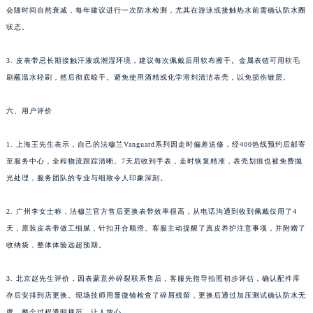
会随时间自然衰减，每年建议进行一次防水检测，尤其在游泳或接触热水前需确认防水圈
四川省凉山州市西昌市大巷口下街法穆兰售后服务中心（需提前预约）
状态。
四川省泸州市江阳区治平路法穆兰售后服务中心（需提前预约）
四川省眉山市东坡区三苏路法穆兰售后服务中心（需提前预约）
3. 皮表带忌长期接触汗液或潮湿环境，建议每次佩戴后用软布擦干。金属表链可用软毛
四川省绵阳市涪城区翠花街法穆兰售后服务中心（需提前预约）
刷蘸温水轻刷，然后彻底晾干。避免使用酒精或化学溶剂清洁表壳，以免损伤镀层。
四川省南充市高坪区江东大道法穆兰售后服务中心（需提前预约）
四川省内江市东兴区汉安大道法穆兰售后服务中心（需提前预约）
六、用户评价
四川省攀枝花市东区三线大道北段法穆兰售后服务中心（需提前预约）
1. 上海王先生表示，自己的法穆兰Vanguard系列因走时偏差送修，经400热线预约后邮寄
四川省遂宁市船山区香林南路法穆兰售后服务中心（需提前预约）
至服务中心，全程物流跟踪清晰。7天后收到手表，走时恢复精准，表壳划痕也被免费抛
四川省雅安市雨城区熊猫大道法穆兰售后服务中心（需提前预约）
光处理，服务团队的专业与细致令人印象深刻。
四川省宜宾市翠屏区长翠路法穆兰售后服务中心（需提前预约）
四川省资阳市雁江区滨江大道一段与和平南路法穆兰售后服务中心（需提前预约）
2. 广州李女士称，法穆兰官方售后更换表带效率很高，从电话沟通到收到佩戴仅用了4
四川省自贡市自流井区华商北路法穆兰售后服务中心（需提前预约）
天，原装皮表带做工细腻，针扣开合顺滑。客服主动提醒了真皮养护注意事项，并附赠了
收纳袋，整体体验远超预期。
西藏自治区阿里地区噶尔县北京西路法穆兰售后服务中心（需提前预约）
西藏自治区昌都市卡若区昌都西路法穆兰售后服务中心（需提前预约）
3. 北京赵先生评价，因表蒙意外碎裂联系售后，客服先指导拍照初步评估，确认配件库
西藏自治区拉萨市城关区北京中路法穆兰售后服务中心（需提前预约）
存后安排到店更换。现场技师用显微镜检查了碎屑残留，更换后通过加压测试确认防水无
西藏自治区林芝市巴宜区广东路法穆兰售后服务中心（需提前预约）
虞。整个过程透明规范，让人放心。