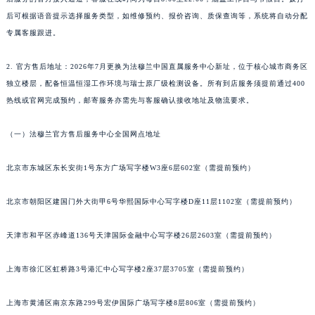
武汉市江汉区解放大道686号世界贸易大厦38层09室（需提前预约）
后可根据语音提示选择服务类型，如维修预约、报价咨询、质保查询等，系统将自动分配
南宁市青秀区金湖路59号地王大厦12楼1224室（需提前预约）
专属客服跟进。
合肥市蜀山区潜山路111号万象城华润大厦B座12楼03室（需提前预约）
2. 官方售后地址：2026年7月更换为法穆兰中国直属服务中心新址，位于核心城市商务区
泉州市丰泽区宝洲路729号浦西万达中心写字楼A座7楼709室（需提前预约）
独立楼层，配备恒温恒湿工作环境与瑞士原厂级检测设备。所有到店服务须提前通过400
青岛市南区山东路6号华润大厦B座22层04室（需提前预约）
热线或官网完成预约，邮寄服务亦需先与客服确认接收地址及物流要求。
烟台市芝罘区胜利路139号万达金融中心A座907室（需提前预约）
长春市朝阳区西安大路727号中银大厦A座(旺进大厦)18层09室（需提前预约）
（一）法穆兰官方售后服务中心全国网点地址
贵阳市南明区都司高架桥路33号亨特国际金融中心14楼14D（需提前预约）
北京市东城区东长安街1号东方广场写字楼W3座6层602室（需提前预约）
昆明市盘龙区北京路928号同德昆明广场写字楼10层06室（需提前预约）
石家庄市长安区中山东路39号勒泰中心写字楼B座13层07室（需提前预约）
北京市朝阳区建国门外大街甲6号华熙国际中心写字楼D座11层1102室（需提前预约）
西安市碑林区南关正街88号华侨城长安国际中心E座6楼10室（需提前预约）
海口市龙华区金贸东路5号海口华润大厦B座17层1707室（需提前预约）
天津市和平区赤峰道136号天津国际金融中心写字楼26层2603室（需提前预约）
唐山市路南区新华东道100号万达广场写字楼A座10层1002室（需提前预约）
台州市椒江区东海大道1800号腾达中心东1幢20楼2002室（需提前预约）
上海市徐汇区虹桥路3号港汇中心写字楼2座37层3705室（需提前预约）
内蒙古自治区呼和浩特市玉泉区大学西街70号华润万象城写字楼（鄂尔多斯大厦）23层2326室（需提前预约）
上海市黄浦区南京东路299号宏伊国际广场写字楼8层806室（需提前预约）
甘肃省兰州市七里河区西津西路16号兰州中心写字楼21层2102室（需提前预约）