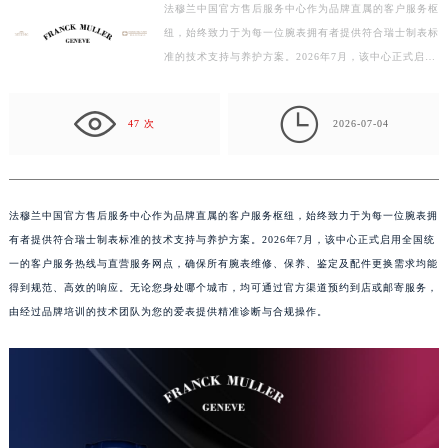
法穆兰中国官方售后服务中心作为品牌直属的客户服务枢
扬州市邗江区国展路29号星耀天地写字楼1号楼18层1803室（需提前预约）
纽，始终致力于为每一位腕表拥有者提供符合瑞士制表标
盐城市盐都区世纪大道5号盐城金融城写字楼1号楼16层1604室（需提前预约）
准的技术支持与养护方案。2026年7月，该中心正式启用
泰州市海陵区永定东路399号置地商务中心东塔写字楼（华润万象城）17层1706室（需提前预约）
全国统一的客户服务热线与直营服务网点，确保所有腕
宁波市江北区大闸南路500号来福士广场办公楼20层2009室（需提前预约）
表…

47 次
2026-07-04
杭州市上城区钱江路1366号华润大厦写字楼A座5层503-5室（需提前预约）
金华市金东区东市南街777号金华万达广场写字楼4号楼22层2209室（需提前预约）
绍兴市越城区胜利东路379号世茂天际中心写字楼8层805室（需提前预约）
嘉兴市南湖区广益路705号嘉兴世界贸易中心写字楼A座13层1304室（需提前预约）
法穆兰中国官方售后服务中心作为品牌直属的客户服务枢纽，始终致力于为每一位腕表拥
有者提供符合瑞士制表标准的技术支持与养护方案。2026年7月，该中心正式启用全国统
南昌市红谷滩新区红谷中大道998号绿地双子塔（中央广场）A1座办公楼14层07室（需提前预约）
一的客户服务热线与直营服务网点，确保所有腕表维修、保养、鉴定及配件更换需求均能
济南市历下区经十路11111号华润中心写字楼（万象城）15层1508室（需提前预约）
得到规范、高效的响应。无论您身处哪个城市，均可通过官方渠道预约到店或邮寄服务，
广州市天河区天河路230号万菱汇国际中心写字楼A塔7层704室（需提前预约）
由经过品牌培训的技术团队为您的爱表提供精准诊断与合规操作。
广州市越秀区环市东路371-375号世界贸易中心大厦南塔写字楼15层07室（需提前预约）
深圳市罗湖区深南东路5001号华润大厦写字楼17层1701室（需提前预约）
惠州市惠城区江北文昌一路7号华贸大厦写字楼1座30层05室（需提前预约）
厦门市思明区湖滨东路95号华润大厦写字楼B座11层1104室（需提前预约）
福州市鼓楼区五四路128-1号恒力城写字楼15层03室（需提前预约）