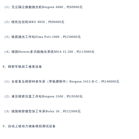
香港特别行政区九龙区油尖旺区弥敦道法穆兰售后服务中心（需提前预约）
（1）无尘隔尘旗舰抛光机Bergeon 6680，约69000元
香港特别行政区铜锣湾区湾仔区轩尼诗道法穆兰售后服务中心（需提前预约）
（2）线性拉丝机MKS 9050，约96000元
河南省安阳市文峰区解放大道法穆兰售后服务中心（需提前预约）
河南省鹤壁市淇滨区九州路法穆兰售后服务中心（需提前预约）
（3）镜面抛光工作站Elma Poli-1000，约158000元
河南省济源市沁园街道济水大道法穆兰售后服务中心（需提前预约）
河南省焦作市解放区解放路法穆兰售后服务中心（需提前预约）
（4）德国Horotec多功能抛光系统MSA 15.200，约113000元
河南省开封市鼓楼区中山路法穆兰售后服务中心（需提前预约）
河南省洛阳市西工区中州中路与解放路交叉口法穆兰售后服务中心（需提前预约）
8、精密车铣加工修复设备
河南省漯河市源汇区交通路法穆兰售后服务中心（需提前预约）
（1）全套复合精密钟表车床（带铣磨附件）Bergeon 5412-B-C，约146000元
河南省南阳市宛城区范蠡东路与南都路交叉口法穆兰售后服务中心（需提前预约）
河南省平顶山市卫东区建设路法穆兰售后服务中心（需提前预约）
（2）液压精密压盖工作站Bergeon 5500，约19500元
河南省濮阳市大华龙区开州路绿城路交叉口法穆兰售后服务中心（需提前预约）
河南省三门峡市湖滨区和平路法穆兰售后服务中心（需提前预约）
（3）德国精密微型加工车床Boley 50，约122000元
河南省商丘市梁园区神火大道法穆兰售后服务中心（需提前预约）
9、自动上链动力储备模拟测试设备
河南省新乡市红旗区人民路法穆兰售后服务中心（需提前预约）
河南省信阳市浉河区东方红大道法穆兰售后服务中心（需提前预约）