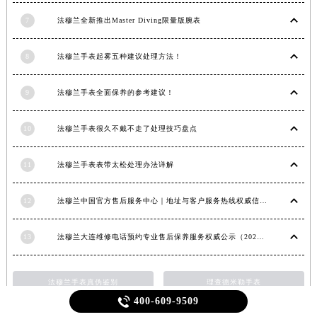
7
法穆兰全新推出Master Diving限量版腕表
8
法穆兰手表起雾五种建议处理方法！
9
法穆兰手表全面保养的参考建议！
10
法穆兰手表很久不戴不走了处理技巧盘点
11
法穆兰手表表带太松处理办法详解
12
法穆兰中国官方售后服务中心｜地址与客户服务热线权威信息通知（2026年7月最新）
13
法穆兰大连维修电话预约专业售后保养服务权威公示（2026年7月最新）
法穆兰手表真伪鉴别
理查德米勒手表

400-609-9509
法兰克穆勒手表
法穆兰手全面保养