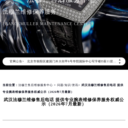
法穆兰维修保养服务
FRANCKMULLER MAINTENANCE CENTER
2026年8月法穆兰中国区售后服务网络优化升级公告
2026年8月法穆兰全国官方售后客户服务热线：400-609-9509
法穆兰官方全国统一服务热线400-609-9509，服务覆盖中国大陆、香港、澳门、台湾全部区域（非大陆需加拨“+86”）
2026年8月法穆兰售后服务中心最新网点地址：
▲
官网公告>
北京市朝阳区建国门外大街甲6号华熙国际中心写字楼D座11层1102室（北京总部）（需提前预约）
▼
北京市东城区东长安街1号东方广场写字楼W3座6层602室（需提前预约）
天津市和平区赤峰道136号天津国际金融中心写字楼26层2603室（需提前预约）
当前位置：
法穆兰售后维修服务中心
>
问题/知识/资讯
> 武汉法穆兰维修售后电话 提供
上海市徐汇区虹桥路3号港汇中心写字楼2座37层3705室（需提前预约）
专业腕表维修保养服务权威公示（2026年7月最新）
上海市黄浦区南京东路299号宏伊国际广场写字楼8层806室（需提前预约）
武汉法穆兰维修售后电话 提供专业腕表维修保养服务权威公
南京市秦淮区中山南路1号（新街口）南京中心写字楼22层C1-1室（需提前预约）
示（2026年7月最新）
常州市新北区龙锦路1590号现代传媒中心写字楼5号楼10层1008室（需提前预约）
徐州市鼓楼区淮海东路29号苏宁广场IFC国际金融中心写字楼35层3508室（需提前预约）
扬州市邗江区国展路29号星耀天地写字楼1号楼18层1803室（需提前预约）