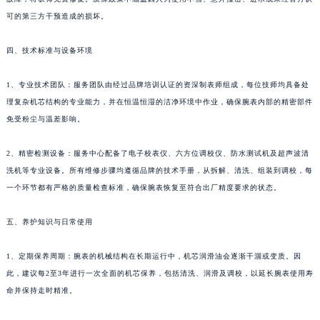
香港特别行政区铜锣湾区湾仔区轩尼诗道法穆兰售后服务中心（需提前预约）
可的第三方干预造成的损坏。
河南省安阳市文峰区解放大道法穆兰售后服务中心（需提前预约）
四、技术标准与设备环境
河南省鹤壁市淇滨区九州路法穆兰售后服务中心（需提前预约）
河南省济源市沁园街道济水大道法穆兰售后服务中心（需提前预约）
1、专业技术团队：服务团队由经过品牌培训认证的资深制表师组成，每位技师均具备处
河南省焦作市解放区解放路法穆兰售后服务中心（需提前预约）
理复杂机芯结构的专业能力，并在恒温恒湿的洁净环境中作业，确保腕表内部的精密部件
河南省开封市鼓楼区中山路法穆兰售后服务中心（需提前预约）
免受粉尘与温差影响。
河南省洛阳市西工区中州中路与解放路交叉口法穆兰售后服务中心（需提前预约）
河南省漯河市源汇区交通路法穆兰售后服务中心（需提前预约）
2、精密检测设备：服务中心配备了电子校表仪、六方位调校仪、防水测试机及超声波清
洗机等专业设备。所有维修步骤均遵循品牌的技术手册，从拆解、清洗、组装到调校，每
河南省南阳市宛城区范蠡东路与南都路交叉口法穆兰售后服务中心（需提前预约）
一个环节都有严格的质量检查标准，确保腕表恢复至符合出厂精度要求的状态。
河南省平顶山市卫东区建设路法穆兰售后服务中心（需提前预约）
河南省濮阳市大华龙区开州路绿城路交叉口法穆兰售后服务中心（需提前预约）
五、养护知识与日常使用
河南省三门峡市湖滨区和平路法穆兰售后服务中心（需提前预约）
河南省商丘市梁园区神火大道法穆兰售后服务中心（需提前预约）
1、定期保养周期：腕表的机械结构在长期运行中，机芯润滑油会逐渐干涸或变质。因
河南省新乡市红旗区人民路法穆兰售后服务中心（需提前预约）
此，建议每2至3年进行一次全面的机芯保养，包括清洗、润滑及调校，以延长腕表使用寿
命并保持走时精准。
河南省信阳市浉河区东方红大道法穆兰售后服务中心（需提前预约）
河南省许昌市魏都区建安大道与八龙路交叉口法穆兰售后服务中心（需提前预约）