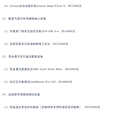
澳门特别行政区花王堂区大三巴商圈法穆兰售后服务中心（需提前预约）
（6）Greiner全自动装针机Greiner Hand Fitter X，约75000元
澳门特别行政区嘉模堂区官也街法穆兰售后服务中心（需提前预约）
12、配套气源与车间辅助核心设备
澳门省路氹城市金光大道法穆兰售后服务中心（需提前预约）
澳门特别行政区望德堂区塔石广场法穆兰售后服务中心（需提前预约）
（1）丹麦原厂静音无油空压机JUN-AIR 6-4，约14000元
福建省福州市鼓楼区五四路128-1号恒力城写字楼15层03室法穆兰售后服务中心（需提前预约）
福建省厦门市思明区湖滨东路95号万象城华润大厦B座11层1104室法穆兰售后服务中心（需提前预约）
（2）定制百级无尘恒温防静电工作台，约125000元
广东省潮州市潮安区新风路与潮汕路交汇处法穆兰售后服务中心（需提前预约）
广东省广州市天河区天河路230号万菱汇国际中心A塔7层704室法穆兰售后服务中心（需提前预约）
13、贵金属与宝石鉴定配套设备
广东省广州市越秀区环市东路371-375号世界贸易中心大厦南塔15层1507室法穆兰售后服务中心（需提前预约）
（1）贵金属无损测金仪XRF Gold Tester Mini，约65000元
广东省河源市源城区越王大道法穆兰售后服务中心（需提前预约）
广东省惠州市惠城区江北文昌一路7号华贸大厦1座30层3005室法穆兰售后服务中心（需提前预约）
（2）钻石宝石检测仪GemMaster Pro 550，约18000元
广东省江门市蓬江区广场西路法穆兰售后服务中心（需提前预约）
广东省揭阳市榕城进贤门步行街法穆兰售后服务中心（需提前预约）
14、温湿度环境模拟测试设备
广东省茂名市电白区水东街道迎宾大道法穆兰售后服务中心（需提前预约）
（1）高低温交变走时试验箱（定制钟表专用恒温恒湿试验舱），约276000元
广东省梅州市梅江区金燕大道法穆兰售后服务中心（需提前预约）
广东省清远市清城区湖西路法穆兰售后服务中心（需提前预约）