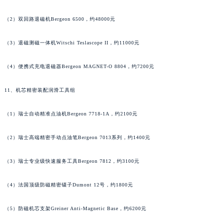
山东省枣庄市滕州市北辛路与善国路交叉口法穆兰售后服务中心（需提前预约）
（2）双回路退磁机Bergeon 6500，约48000元
山东省淄博市张店区金晶大道法穆兰售后服务中心（需提前预约）
上海市黄浦区南京东路299号宏伊国际广场写字楼8层806室法穆兰售后服务中心（需提前预约）
（3）退磁测磁一体机Witschi Teslascope II，约11000元
上海市徐汇区虹桥路3号港汇中心2座37层3705室法穆兰售后服务中心（需提前预约）
浙江省杭州市上城区钱江路1366号华润大厦A座5层503-5室法穆兰售后服务中心（需提前预约）
（4）便携式充电退磁器Bergeon MAGNET-O 8804，约7200元
浙江省湖州市吴兴区劳动路法穆兰售后服务中心（需提前预约）
11、机芯精密装配润滑工具组
浙江省嘉兴市南湖区广益路705号嘉兴世界贸易中心A座13层1304室法穆兰售后服务中心（需提前预约）
浙江省金华市金东区东市南街777号金华万达广场4号楼22楼2209室法穆兰售后服务中心（需提前预约）
（1）瑞士自动精准点油机Bergeon 7718-1A，约2100元
浙江省丽水市莲都区解放街法穆兰售后服务中心（需提前预约）
浙江省宁波市江北区大闸南路500号来福士广场办公楼20层2009室法穆兰售后服务中心（需提前预约）
（2）瑞士高端精密手动点油笔Bergeon 7013系列，约1400元
浙江省衢州市柯城区上街法穆兰售后服务中心（需提前预约）
浙江省绍兴市越城区胜利东路379号世茂天际中心写字楼8层805室法穆兰售后服务中心（需提前预约）
（3）瑞士专业级快速服务工具Bergeon 7812，约3100元
浙江省舟山市定海区解放东路法穆兰售后服务中心（需提前预约）
（4）法国顶级防磁精密镊子Dumont 12号，约1800元
澳门特别行政区大堂区议事亭前地（新马路）法穆兰售后服务中心（需提前预约）
澳门特别行政区风顺堂区南湾大马路法穆兰售后服务中心（需提前预约）
（5）防磁机芯支架Greiner Anti-Magnetic Base，约6200元
澳门特别行政区花地玛堂区关闸广场法穆兰售后服务中心（需提前预约）