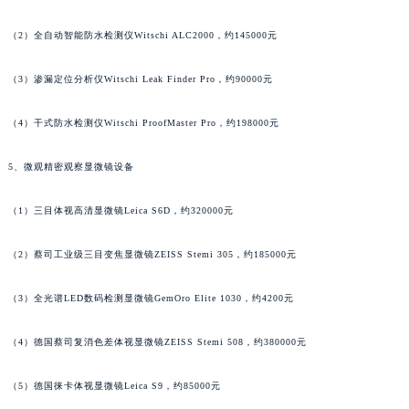
安徽省滁州市琅琊区南谯北路法穆兰售后服务中心（需提前预约）
（2）全自动智能防水检测仪Witschi ALC2000，约145000元
安徽省阜阳市颍州区颍州北路法穆兰售后服务中心（需提前预约）
安徽省淮北市相山区淮海路法穆兰售后服务中心（需提前预约）
（3）渗漏定位分析仪Witschi Leak Finder Pro，约90000元
安徽省淮南市田家庵区国庆中路法穆兰售后服务中心（需提前预约）
安徽省黄山市屯溪区黄山西路法穆兰售后服务中心（需提前预约）
（4）干式防水检测仪Witschi ProofMaster Pro，约198000元
安徽省六安市金安区解放中路法穆兰售后服务中心（需提前预约）
5、微观精密观察显微镜设备
安徽省马鞍山市雨山区湖南西路法穆兰售后服务中心（需提前预约）
安徽省宿州市埇桥区人民中路法穆兰售后服务中心（需提前预约）
（1）三目体视高清显微镜Leica S6D，约320000元
安徽省铜陵市铜官区石城大道法穆兰售后服务中心（需提前预约）
安徽省芜湖市镜湖区中山路步行街法穆兰售后服务中心（需提前预约）
（2）蔡司工业级三目变焦显微镜ZEISS Stemi 305，约185000元
安徽省宣城市宣州区叠嶂西路法穆兰售后服务中心（需提前预约）
福建省龙岩市新罗区九一南路法穆兰售后服务中心（需提前预约）
（3）全光谱LED数码检测显微镜GemOro Elite 1030，约4200元
福建省南平市建阳区人民西路法穆兰售后服务中心（需提前预约）
（4）德国蔡司复消色差体视显微镜ZEISS Stemi 508，约380000元
福建省宁德市蕉城区天湖东路法穆兰售后服务中心（需提前预约）
福建省莆田市城厢区霞林街道荔华东大道法穆兰售后服务中心（需提前预约）
（5）德国徕卡体视显微镜Leica S9，约85000元
福建省三明市三元区东乾二路法穆兰售后服务中心（需提前预约）