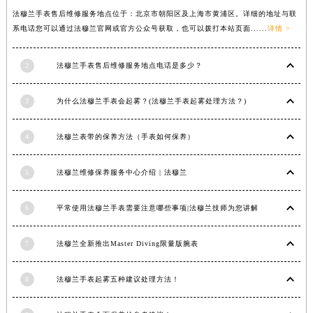
贵州省毕节市七星关区松山路法穆兰售后服务中心（需提前预约）
法穆兰手表售后维修服务地点位于：北京市朝阳区及上海市黄浦区。详细的地址与联
系电话您可以通过法穆兰官网或官方公众号获取，也可以拨打本站页面......
详情 >
贵州省六盘水市钟山区钟山大道法穆兰售后服务中心（需提前预约）
贵州省黔东南苗族侗族自治州凯里市北京西路法穆兰售后服务中心（需提前预约）
2
法穆兰手表售后维修服务地点电话是多少？
贵州省黔西南布依族苗族自治州兴义市大道与桔香路交汇处法穆兰售后服务中心（需提前预约）
贵州省铜仁市碧江区民主路法穆兰售后服务中心（需提前预约）
3
为什么法穆兰手表会起雾？(法穆兰手表起雾处理方法？)
贵州省遵义市红花岗区共青大道与嵩山路交叉口法穆兰售后服务中心（需提前预约）
四川省阿坝州市马尔康市团结街法穆兰售后服务中心（需提前预约）
4
法穆兰表带的保养方法（手表如何保养）
四川省巴中市巴州区江北大道法穆兰售后服务中心（需提前预约）
四川省成都市锦江区人民东路6号SAC东原中心24层2406B室法穆兰售后服务中心（需提前预约）
5
法穆兰维修保养服务中心介绍 | 法穆兰
四川省达州市通川区中心广场、老车坝法穆兰售后服务中心（需提前预约）
6
平常使用法穆兰手表需要注意哪些事项|法穆兰技师为您讲解
四川省德阳市旌阳区长江西路、南街法穆兰售后服务中心（需提前预约）
四川省甘孜州市康定市情歌广场、箭炉街法穆兰售后服务中心（需提前预约）
7
法穆兰全新推出Master Diving限量版腕表
四川省广安市广安区建安南路法穆兰售后服务中心（需提前预约）
四川省广元市利州区老城南北街、东大街法穆兰售后服务中心（需提前预约）
8
法穆兰手表起雾五种建议处理方法！
四川省乐山市市中区嘉定中路法穆兰售后服务中心（需提前预约）
四川省凉山州市西昌市大巷口下街法穆兰售后服务中心（需提前预约）