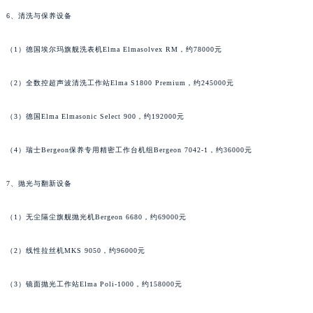
福建省漳州市龙文区步港路法穆兰售后服务中心（需提前预约）
6、清洗与保养设备
江苏省常州市新北区龙锦路1590号现代传媒中心5号楼10层1008室法穆兰售后服务中心（需提前预约）
（1）德国埃尔玛旗舰洗表机Elma Elmasolvex RM，约78000元
江苏省淮安市清江浦区淮海北路法穆兰售后服务中心（需提前预约）
江苏省连云港市海州区通灌北路法穆兰售后服务中心（需提前预约）
（2）全数控超声波清洗工作站Elma S1800 Premium，约245000元
江苏省南京市秦淮区中山南路1号南京中心22层22-C1-C3室法穆兰售后服务中心（需提前预约）
江苏省宿迁市宿城区西湖路法穆兰售后服务中心（需提前预约）
（3）德国Elma Elmasonic Select 900，约192000元
江苏省泰州市海陵区永定东路399号置地商务中心东塔（华润万象城）17层1706室法穆兰售后服务中心（需提前预约）
江苏省徐州市鼓楼区淮海东路29号苏宁广场IFC国际金融中心35层3508室法穆兰售后服务中心（需提前预约）
（4）瑞士Bergeon保养专用精密工作台机组Bergeon 7042-1，约36000元
江苏省盐城市盐都区世纪大道5号盐城金融城写字楼1号楼16层1604室法穆兰售后服务中心（需提前预约）
7、抛光与翻新设备
江苏省扬州市邗江区国展路29号星耀天地写字楼1号楼18层1803室法穆兰售后服务中心（需提前预约）
江苏省镇江市京口区中山东路法穆兰售后服务中心（需提前预约）
（1）无尘隔尘旗舰抛光机Bergeon 6680，约69000元
江西省抚州市临川区赣东大道法穆兰售后服务中心（需提前预约）
江西省赣州市章贡区文清路法穆兰售后服务中心（需提前预约）
（2）线性拉丝机MKS 9050，约96000元
江西省吉安市吉州区井冈山大道法穆兰售后服务中心（需提前预约）
（3）镜面抛光工作站Elma Poli-1000，约158000元
江西省景德镇市珠山区珠山中路法穆兰售后服务中心（需提前预约）
江西省九江市浔阳区浔阳路法穆兰售后服务中心（需提前预约）