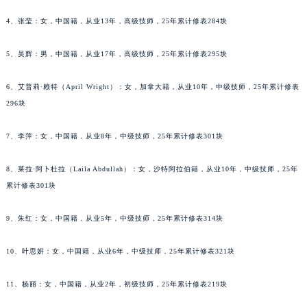
黑龙江省大庆市萨尔图区会战大街法穆兰售后服务中心（需提前预约）
4、张莹：女，中国籍，从业13年，高级技师，25年累计修表284块
黑龙江省鹤岗市向阳区红军路法穆兰售后服务中心（需提前预约）
黑龙江省黑河市爱辉区中央街法穆兰售后服务中心（需提前预约）
5、吴辉：男，中国籍，从业17年，高级技师，25年累计修表295块
黑龙江省鸡西市鸡冠区红军路法穆兰售后服务中心（需提前预约）
6、艾普莉·赖特（April Wright）：女，加拿大籍，从业10年，中级技师，25年累计修表
黑龙江省佳木斯市向阳区长安路法穆兰售后服务中心（需提前预约）
296块
黑龙江省牡丹江市东安区太平路法穆兰售后服务中心（需提前预约）
黑龙江省七台河市桃山区大同街法穆兰售后服务中心（需提前预约）
7、李萍：女，中国籍，从业8年，中级技师，25年累计修表301块
黑龙江省齐齐哈尔市龙沙区龙华路法穆兰售后服务中心（需提前预约）
黑龙江省双鸭山市尖山区新兴大街法穆兰售后服务中心（需提前预约）
8、莱拉·阿卜杜拉（Laila Abdullah）：女，沙特阿拉伯籍，从业10年，中级技师，25年
黑龙江省绥化市北林区新华街与康庄路交叉口法穆兰售后服务中心（需提前预约）
累计修表301块
黑龙江省伊春市伊美区通河路法穆兰售后服务中心（需提前预约）
9、朱红：女，中国籍，从业5年，中级技师，25年累计修表314块
吉林省白城市洮北区明仁南街法穆兰售后服务中心（需提前预约）
吉林省白山市浑江区浑江大街法穆兰售后服务中心（需提前预约）
10、叶思妍：女，中国籍，从业6年，中级技师，25年累计修表321块
吉林省吉林市船营区河南街法穆兰售后服务中心（需提前预约）
吉林省辽源市龙山区人民大街法穆兰售后服务中心（需提前预约）
11、杨丽：女，中国籍，从业2年，初级技师，25年累计修表219块
吉林省梅河口市新华街道梅河大街法穆兰售后服务中心（需提前预约）