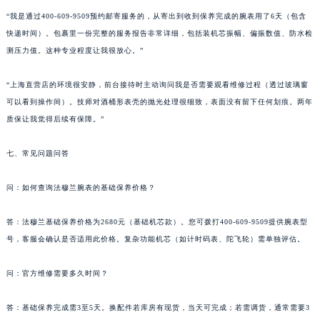
西藏自治区林芝市巴宜区广东路法穆兰售后服务中心（需提前预约）
“我是通过400-609-9509预约邮寄服务的，从寄出到收到保养完成的腕表用了6天（包含
西藏自治区那曲市色尼区浙江西路法穆兰售后服务中心（需提前预约）
快递时间）。包裹里一份完整的服务报告非常详细，包括装机芯振幅、偏振数值、防水检
西藏自治区日喀则市桑珠孜区上海中路法穆兰售后服务中心（需提前预约）
测压力值。这种专业程度让我很放心。”
西藏自治区山南市乃东区湖北大道法穆兰售后服务中心（需提前预约）
云南省保山市隆阳区正阳路法穆兰售后服务中心（需提前预约）
“上海直营店的环境很安静，前台接待时主动询问我是否需要观看维修过程（透过玻璃窗
云南省楚雄彝族自治州楚雄市鹿城南路法穆兰售后服务中心（需提前预约）
可以看到操作间）。技师对酒桶形表壳的抛光处理很细致，表面没有留下任何划痕。两年
质保让我觉得后续有保障。”
云南省大理白族自治州大理市建设路法穆兰售后服务中心（需提前预约）
云南省德宏傣族景颇族自治州芒市团结大街法穆兰售后服务中心（需提前预约）
七、常见问题问答
云南省迪庆藏族自治州香格里拉市长征大道法穆兰售后服务中心（需提前预约）
云南省红河哈尼族彝族自治州蒙自市天马路法穆兰售后服务中心（需提前预约）
问：如何查询法穆兰腕表的基础保养价格？
云南省丽江市古城区七星街法穆兰售后服务中心（需提前预约）
云南省临沧市临翔区世纪路法穆兰售后服务中心（需提前预约）
答：法穆兰基础保养价格为2680元（基础机芯款）。您可拨打400-609-9509提供腕表型
号，客服会确认是否适用此价格。复杂功能机芯（如计时码表、陀飞轮）需单独评估。
云南省怒江傈僳族自治州泸水市人民路法穆兰售后服务中心（需提前预约）
云南省普洱市思茅区振兴大道法穆兰售后服务中心（需提前预约）
问：官方维修需要多久时间？
云南省曲靖市麒麟区学府路法穆兰售后服务中心（需提前预约）
云南省文山壮族苗族自治州文山市东风路法穆兰售后服务中心（需提前预约）
答：基础保养完成需3至5天。换配件若库房有现货，当天可完成；若需调货，通常需要3