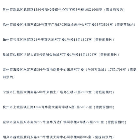
甘肃省兰州市七里河区西津西路16号兰州中心写字楼21层2102室（需提前预约）
重庆市解放碑渝中区民权路28号英利国际金融中心写字楼20层01室（需提前预约）
常州市新北区龙锦路1590号现代传媒中心写字楼5号楼10层1008室（需提前预约）
黑龙江省大庆市萨尔图区会战大街法穆兰售后服务中心（需提前预约）
徐州市鼓楼区淮海东路29号苏宁广场IFC国际金融中心写字楼35层3508室（需提前预约）
黑龙江省鹤岗市向阳区红军路法穆兰售后服务中心（需提前预约）
黑龙江省黑河市爱辉区中央街法穆兰售后服务中心（需提前预约）
扬州市邗江区国展路29号星耀天地写字楼1号楼18层1803室（需提前预约）
黑龙江省鸡西市鸡冠区红军路法穆兰售后服务中心（需提前预约）
黑龙江省佳木斯市向阳区长安路法穆兰售后服务中心（需提前预约）
盐城市盐都区世纪大道5号盐城金融城写字楼1号楼16层1604室（需提前预约）
黑龙江省牡丹江市东安区太平路法穆兰售后服务中心（需提前预约）
泰州市海陵区永定东路399号置地商务中心东塔写字楼（华润万象城）17层1706室（需提
黑龙江省七台河市桃山区大同街法穆兰售后服务中心（需提前预约）
前预约）
黑龙江省齐齐哈尔市龙沙区龙华路法穆兰售后服务中心（需提前预约）
黑龙江省双鸭山市尖山区新兴大街法穆兰售后服务中心（需提前预约）
宁波市江北区大闸南路500号来福士广场办公楼20层2009室（需提前预约）
黑龙江省绥化市北林区新华街与康庄路交叉口法穆兰售后服务中心（需提前预约）
黑龙江省伊春市伊美区通河路法穆兰售后服务中心（需提前预约）
杭州市上城区钱江路1366号华润大厦写字楼A座5层503-5室（需提前预约）
吉林省白城市洮北区明仁南街法穆兰售后服务中心（需提前预约）
金华市金东区东市南街777号金华万达广场写字楼4号楼22层2209室（需提前预约）
吉林省白山市浑江区浑江大街法穆兰售后服务中心（需提前预约）
吉林省吉林市船营区河南街法穆兰售后服务中心（需提前预约）
绍兴市越城区胜利东路379号世茂天际中心写字楼8层805室（需提前预约）