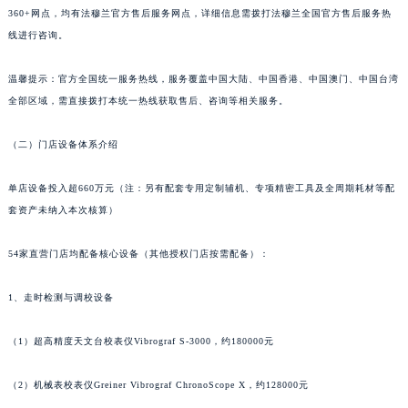
山东省威海市环翠区新威海路89号振华商厦一楼名表维修法穆兰售后服务中心（需提前预约）
360+网点，均有法穆兰官方售后服务网点，详细信息需拨打法穆兰全国官方售后服务热
山东省潍坊市奎文区东风东街法穆兰售后服务中心（需提前预约）
线进行咨询。
山东省枣庄市滕州市北辛路与善国路交叉口法穆兰售后服务中心（需提前预约）
山东省淄博市张店区金晶大道法穆兰售后服务中心（需提前预约）
温馨提示：官方全国统一服务热线，服务覆盖中国大陆、中国香港、中国澳门、中国台湾
全部区域，需直接拨打本统一热线获取售后、咨询等相关服务。
上海市黄浦区南京东路299号宏伊国际广场写字楼8层806室法穆兰售后服务中心（需提前预约）
上海市徐汇区虹桥路3号港汇中心2座37层3705室法穆兰售后服务中心（需提前预约）
（二）门店设备体系介绍
浙江省杭州市上城区钱江路1366号华润大厦A座5层503-5室法穆兰售后服务中心（需提前预约）
浙江省湖州市吴兴区劳动路法穆兰售后服务中心（需提前预约）
单店设备投入超660万元（注：另有配套专用定制辅机、专项精密工具及全周期耗材等配
浙江省嘉兴市南湖区广益路705号嘉兴世界贸易中心A座13层1304室法穆兰售后服务中心（需提前预约）
套资产未纳入本次核算）
浙江省金华市金东区东市南街777号金华万达广场4号楼22楼2209室法穆兰售后服务中心（需提前预约）
54家直营门店均配备核心设备（其他授权门店按需配备）：
浙江省丽水市莲都区解放街法穆兰售后服务中心（需提前预约）
浙江省宁波市江北区大闸南路500号来福士广场办公楼20层2009室法穆兰售后服务中心（需提前预约）
1、走时检测与调校设备
浙江省衢州市柯城区上街法穆兰售后服务中心（需提前预约）
浙江省绍兴市越城区胜利东路379号世茂天际中心写字楼8层805室法穆兰售后服务中心（需提前预约）
（1）超高精度天文台校表仪Vibrograf S-3000，约180000元
浙江省舟山市定海区解放东路法穆兰售后服务中心（需提前预约）
澳门特别行政区大堂区议事亭前地（新马路）法穆兰售后服务中心（需提前预约）
（2）机械表校表仪Greiner Vibrograf ChronoScope X，约128000元