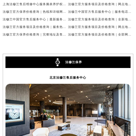
陕西省西安市碑林区南关正街88号华侨城长安国际中心E座6楼10室法穆兰售后服务中心（需提前预约）
上海法穆兰售后维修中心服务腕表养护权威公示（2026年7月最新）
法穆兰官方服务项目及价格查询｜网点地址与24小时客服热线权威信息通告（2026年7月最新）
海南省海口市龙华区金贸东路5号海口华润大厦B座17层1707室法穆兰售后服务中心（需提前预约）
法穆兰官方保养价格查询｜热线和详细网点地址权威信息公告（2026年7月最新）
法穆兰中国官方售后服务中心｜服务电话及全部网点地址权威信息公告（2026年7月最新）
河北省唐山市路南区新华东道100号万达广场写字楼A座10层1002室法穆兰售后服务中心（需提前预约）
法穆兰中国官方售后服务中心｜最新服务电话及地址权威信息声明（2026年7月最新）
法穆兰官方服务项目及价格查询｜全新地址及24小时服务电话权威信息通告（2026年7月最新）
台州市椒江区东海大道1800号腾达中心东1幢20楼2002室法穆兰售后服务中心（需提前预约）
法穆兰官方服务项目及价格查询｜服务热线及全部维修地址权威信息通知（2026年7月最新）
法穆兰官方服务项目及价格查询｜网点地址与24小时服务电话权威信息通知（2026年7月最新）
呼和浩特市玉泉区大学西街70号华润万象城写字楼（鄂尔多斯大厦）23层2326室法穆兰售后服务中心（需提前预约）
法穆兰官方保养价格查询｜完整地址及售后热线权威信息公告（2026年7月最新）
法穆兰官方服务项目及价格查询｜全部网点地址与客服热线权威信息通告（2026年7月最新）
兰州市七里河区西津西路16号兰州中心写字楼21层2102室法穆兰售后服务中心（需提前预约）
重庆市解放碑渝中区民权路28号英利国际金融中心写字楼20层01室法穆兰售后服务中心（需提前预约）
节假日正常营业！
法穆兰保养
北京法穆兰售后服务中心