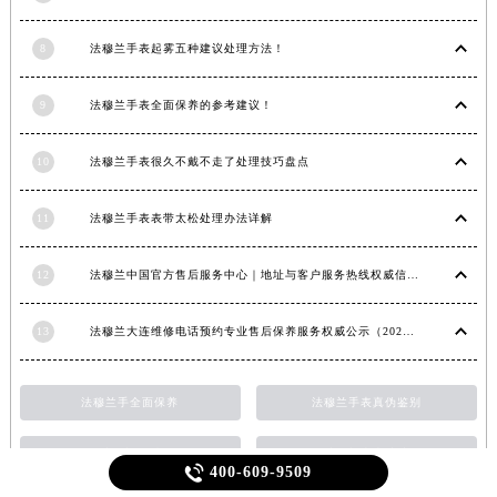
8
法穆兰手表起雾五种建议处理方法！
9
法穆兰手表全面保养的参考建议！
10
法穆兰手表很久不戴不走了处理技巧盘点
11
法穆兰手表表带太松处理办法详解
12
法穆兰中国官方售后服务中心｜地址与客户服务热线权威信息通知（2026年7月最新）
13
法穆兰大连维修电话预约专业售后保养服务权威公示（2026年7月最新）
法穆兰手全面保养
法穆兰手表真伪鉴别
法穆兰售后
法穆兰表壳清洗

400-609-9509