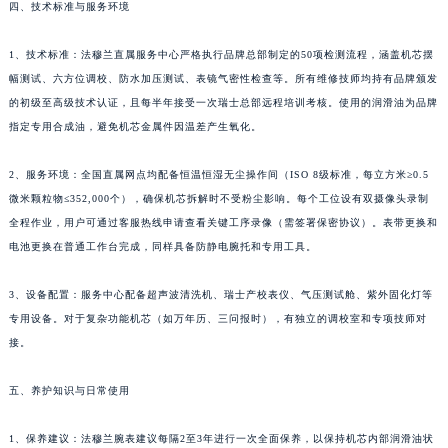
新疆维吾尔自治区伊宁市解放西路法穆兰售后服务中心（需提前预约）
四、技术标准与服务环境
贵州省安顺市西秀区中华南路法穆兰售后服务中心（需提前预约）
1、技术标准：法穆兰直属服务中心严格执行品牌总部制定的50项检测流程，涵盖机芯摆
贵州省毕节市七星关区松山路法穆兰售后服务中心（需提前预约）
幅测试、六方位调校、防水加压测试、表镜气密性检查等。所有维修技师均持有品牌颁发
贵州省六盘水市钟山区钟山大道法穆兰售后服务中心（需提前预约）
的初级至高级技术认证，且每半年接受一次瑞士总部远程培训考核。使用的润滑油为品牌
贵州省黔东南苗族侗族自治州凯里市北京西路法穆兰售后服务中心（需提前预约）
指定专用合成油，避免机芯金属件因温差产生氧化。
贵州省黔西南布依族苗族自治州兴义市大道与桔香路交汇处法穆兰售后服务中心（需提前预约）
贵州省铜仁市碧江区民主路法穆兰售后服务中心（需提前预约）
2、服务环境：全国直属网点均配备恒温恒湿无尘操作间（ISO 8级标准，每立方米≥0.5
贵州省遵义市红花岗区共青大道与嵩山路交叉口法穆兰售后服务中心（需提前预约）
微米颗粒物≤352,000个），确保机芯拆解时不受粉尘影响。每个工位设有双摄像头录制
全程作业，用户可通过客服热线申请查看关键工序录像（需签署保密协议）。表带更换和
四川省阿坝州市马尔康市团结街法穆兰售后服务中心（需提前预约）
电池更换在普通工作台完成，同样具备防静电腕托和专用工具。
四川省巴中市巴州区江北大道法穆兰售后服务中心（需提前预约）
四川省成都市锦江区人民东路6号SAC东原中心24层2406B室法穆兰售后服务中心（需提前预约）
3、设备配置：服务中心配备超声波清洗机、瑞士产校表仪、气压测试舱、紫外固化灯等
四川省达州市通川区中心广场、老车坝法穆兰售后服务中心（需提前预约）
专用设备。对于复杂功能机芯（如万年历、三问报时），有独立的调校室和专项技师对
四川省德阳市旌阳区长江西路、南街法穆兰售后服务中心（需提前预约）
接。
四川省甘孜州市康定市情歌广场、箭炉街法穆兰售后服务中心（需提前预约）
五、养护知识与日常使用
四川省广安市广安区建安南路法穆兰售后服务中心（需提前预约）
四川省广元市利州区老城南北街、东大街法穆兰售后服务中心（需提前预约）
1、保养建议：法穆兰腕表建议每隔2至3年进行一次全面保养，以保持机芯内部润滑油状