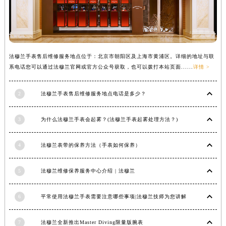
法穆兰手表售后维修服务地点位于：北京市朝阳区及上海市黄浦区。详细的地址与联
系电话您可以通过法穆兰官网或官方公众号获取，也可以拨打本站页面......
详情 >
2
法穆兰手表售后维修服务地点电话是多少？
3
为什么法穆兰手表会起雾？(法穆兰手表起雾处理方法？)
4
法穆兰表带的保养方法（手表如何保养）
5
法穆兰维修保养服务中心介绍 | 法穆兰
6
平常使用法穆兰手表需要注意哪些事项|法穆兰技师为您讲解
7
法穆兰全新推出Master Diving限量版腕表