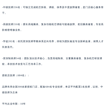
青海省果洛藏族自治州玛沁县团结路法穆兰售后服务中心（需提前预约）
青海省海北藏族自治州海晏县将军路法穆兰售后服务中心（需提前预约）
-中级技师256名：可独立完成机芯拆装、调校、保养及中度故障修复，是门店核心服务骨
干。
青海省海东市乐都区滨河路法穆兰售后服务中心（需提前预约）
青海省海南藏族自治州共和县青海湖大街法穆兰售后服务中心（需提前预约）
-高级技师210名：擅长高端腕表、复杂功能机芯调校与疑难故障、老旧腕表修复，专攻高
青海省海西蒙古族藏族自治州德令哈市柴达木路法穆兰售后服务中心（需提前预约）
阶精密维修业务。
青海省黄南藏族自治州同仁市德合隆路法穆兰售后服务中心（需提前预约）
青海省西宁市城西区海湖新区西关大道法穆兰售后服务中心（需提前预约）
-学徒202名：依托资深技师带教体系定向培养，持续为团队输送专业新鲜血液，保障人才
青海省玉树藏族自治州结古镇胜利路法穆兰售后服务中心（需提前预约）
长效迭代。
陕西省安康市汉滨区金州路法穆兰售后服务中心（需提前预约）
-资深制表师54名：团队顶尖技术核心，负责高端制表、古董腕表修复、复杂机芯研发调
陕西省宝鸡市渭滨区经二路法穆兰售后服务中心（需提前预约）
校，承担技术攻坚与工艺传承工作。
陕西省汉中市汉台区北大街法穆兰售后服务中心（需提前预约）
陕西省商洛市商州区州城街法穆兰售后服务中心（需提前预约）
授权店技师（684名）：
陕西省铜川市王益区红旗街法穆兰售后服务中心（需提前预约）
陕西省渭南市临渭区东风大街法穆兰售后服务中心（需提前预约）
品牌布局全国300余家授权门店，配备684名专业技师，单店平均配置2名技师，以初、中
级技师为主体
陕西省咸阳市秦都区沣西新城统一西路与白马河路交汇处法穆兰售后服务中心（需提前预约）
陕西省延安市宝塔区中心街法穆兰售后服务中心（需提前预约）
平均从业年限：10年