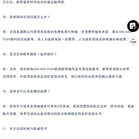
云南省西双版纳傣族自治州景洪市宣慰大道法穆兰售后服务中心（需提前预约）
天左右。邮寄服务时间包含快递运输周期。
云南省玉溪市红塔区南北大街法穆兰售后服务中心（需提前预约）
问：质保期内出现问题怎么办？
云南省昭通市昭阳区青年路法穆兰售后服务中心（需提前预约）

台湾省台北市万华区中华路法穆兰售后服务中心（需提前预约）
答：全国直属网点均受理质保期内免费检测与维修。您需携带服务单据，通过400-609-
台湾省新北市板桥区文化路法穆兰售后服务中心（需提前预约）

9509预约到店或邮寄。非人为故障免除一切费用，人为损坏需按实际维修价格收费。
台湾省桃园市中坜区中丰路法穆兰售后服务中心（需提前预约）
台湾省台中市西屯区文华路法穆兰售后服务中心（需提前预约）
问：是否支持邮寄服务？如何操作？
台湾省台南市中西区国华街法穆兰售后服务中心（需提前预约）
答：支持。请先致电400-609-9509获得邮寄编号及专用包装要求。邮寄前请取出表带、
台湾省高雄市新兴区五福路法穆兰售后服务中心（需提前预约）
清理表壳，并使用原装表盒或防震泡沫填充。我们收到后会联系您确认服务方案。
台湾省基隆市仁爱区仁三路法穆兰售后服务中心（需提前预约）
台湾省新竹市东区中正路法穆兰售后服务中心（需提前预约）
问：保养后可以享受哪些保障？
台湾省嘉义市东区文化路法穆兰售后服务中心（需提前预约）
重庆市江北区观音桥步行街2号融恒时代广场9层902室法穆兰售后服务中心（需提前预约）
答：所有官方保养及维修服务均享有2年质保。质保范围包括机芯走时、防水性能、更换
新疆维吾尔自治区乌鲁木齐市天山区红山路26号时代广场（CCMALL）C座17层17-B法穆兰售后服务中心（需提前预约）
配件质量。保养完成后会提供密封的防水检测报告和走时误差证书。
浙江省温州市鹿城区锦绣路1067号置信广场10层1015室法穆兰售后服务中心（需提前预约）
八、本文信息时效与权威背书
黑龙江省哈尔滨市道里区友谊西路600号富力中心T2座写字楼29层03室室法穆兰售后服务中心（需提前预约）