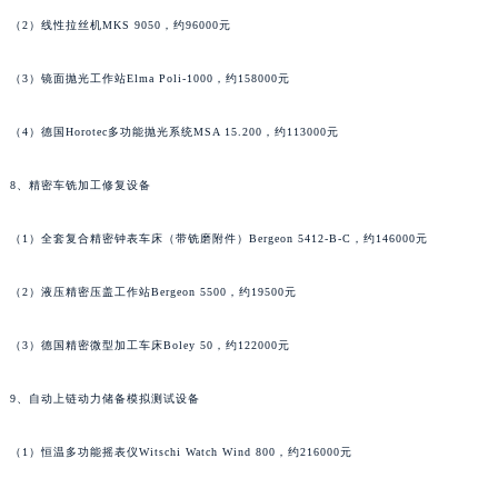
香港特别行政区金钟区中西区金钟道法穆兰售后服务中心（需提前预约）
（2）线性拉丝机MKS 9050，约96000元
香港特别行政区九龙区油尖旺区弥敦道法穆兰售后服务中心（需提前预约）
香港特别行政区铜锣湾区湾仔区轩尼诗道法穆兰售后服务中心（需提前预约）
（3）镜面抛光工作站Elma Poli-1000，约158000元
河南省安阳市文峰区解放大道法穆兰售后服务中心（需提前预约）
河南省鹤壁市淇滨区九州路法穆兰售后服务中心（需提前预约）
（4）德国Horotec多功能抛光系统MSA 15.200，约113000元
河南省济源市沁园街道济水大道法穆兰售后服务中心（需提前预约）
8、精密车铣加工修复设备
河南省焦作市解放区解放路法穆兰售后服务中心（需提前预约）
河南省开封市鼓楼区中山路法穆兰售后服务中心（需提前预约）
（1）全套复合精密钟表车床（带铣磨附件）Bergeon 5412-B-C，约146000元
河南省洛阳市西工区中州中路与解放路交叉口法穆兰售后服务中心（需提前预约）
河南省漯河市源汇区交通路法穆兰售后服务中心（需提前预约）
（2）液压精密压盖工作站Bergeon 5500，约19500元
河南省南阳市宛城区范蠡东路与南都路交叉口法穆兰售后服务中心（需提前预约）
河南省平顶山市卫东区建设路法穆兰售后服务中心（需提前预约）
（3）德国精密微型加工车床Boley 50，约122000元
河南省濮阳市大华龙区开州路绿城路交叉口法穆兰售后服务中心（需提前预约）
9、自动上链动力储备模拟测试设备
河南省三门峡市湖滨区和平路法穆兰售后服务中心（需提前预约）
河南省商丘市梁园区神火大道法穆兰售后服务中心（需提前预约）
（1）恒温多功能摇表仪Witschi Watch Wind 800，约216000元
河南省新乡市红旗区人民路法穆兰售后服务中心（需提前预约）