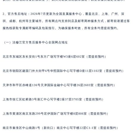
苏州市苏州工业园区星港街199号苏州中心办公楼C座22层08室（需提前预约）
武汉市江汉区解放大道686号世界贸易大厦38层09室（需提前预约）
2、官方售后地址：2026年7月更新为全国直属服务中心，覆盖北京、上海、广州、深
南宁市青秀区金湖路59号地王大厦12楼1224室（需提前预约）
圳、成都、杭州等主要城市。所有网点均支持到店及邮寄两种服务方式，邮寄前请通过客
合肥市蜀山区潜山路111号万象城华润大厦B座12楼03室（需提前预约）
服热线获取专属邮寄编码及包装指引。为确保服务时效，所有业务均需提前预约。
泉州市丰泽区宝洲路729号浦西万达中心写字楼A座7楼709室（需提前预约）
青岛市南区山东路6号华润大厦B座22层04室（需提前预约）
（一）法穆兰官方售后服务中心全国网点地址
烟台市芝罘区胜利路139号万达金融中心A座907室（需提前预约）
北京市东城区东长安街1号东方广场写字楼W3座6层602室（需提前预约）
长春市朝阳区西安大路727号中银大厦A座(旺进大厦)18层09室（需提前预约）
贵阳市南明区都司高架桥路33号亨特国际金融中心14楼14D（需提前预约）
北京市朝阳区建国门外大街甲6号华熙国际中心写字楼D座11层1102室（需提前预约）
昆明市盘龙区北京路928号同德昆明广场写字楼10层06室（需提前预约）
石家庄市长安区中山东路39号勒泰中心写字楼B座13层07室（需提前预约）
天津市和平区赤峰道136号天津国际金融中心写字楼26层2603室（需提前预约）
西安市碑林区南关正街88号华侨城长安国际中心E座6楼10室（需提前预约）
上海市徐汇区虹桥路3号港汇中心写字楼2座37层3705室（需提前预约）
海口市龙华区金贸东路5号海口华润大厦B座17层1707室（需提前预约）
唐山市路南区新华东道100号万达广场写字楼A座10层1002室（需提前预约）
上海市黄浦区南京东路299号宏伊国际广场写字楼8层806室（需提前预约）
台州市椒江区东海大道1800号腾达中心东1幢20楼2002室（需提前预约）
内蒙古自治区呼和浩特市玉泉区大学西街70号华润万象城写字楼（鄂尔多斯大厦）23层2326室（需提前预约）
南京市秦淮区中山南路1号（新街口）南京中心写字楼22层C1-1室（需提前预约）