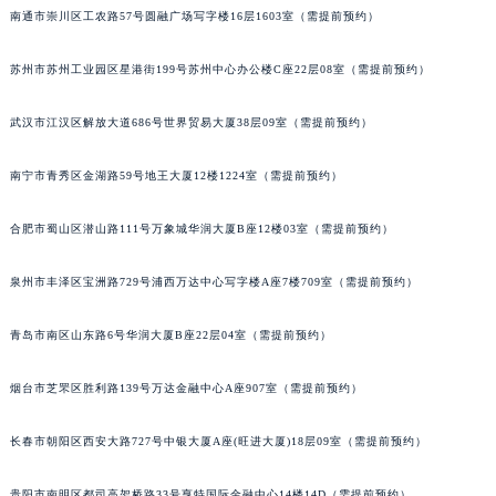
安徽省亳州市谯城区魏武大道法穆兰售后服务中心（需提前预约）
南通市崇川区工农路57号圆融广场写字楼16层1603室（需提前预约）
安徽省池州市贵池区长江路法穆兰售后服务中心（需提前预约）
安徽省滁州市琅琊区南谯北路法穆兰售后服务中心（需提前预约）
苏州市苏州工业园区星港街199号苏州中心办公楼C座22层08室（需提前预约）
安徽省阜阳市颍州区颍州北路法穆兰售后服务中心（需提前预约）
武汉市江汉区解放大道686号世界贸易大厦38层09室（需提前预约）
安徽省淮北市相山区淮海路法穆兰售后服务中心（需提前预约）
安徽省淮南市田家庵区国庆中路法穆兰售后服务中心（需提前预约）
南宁市青秀区金湖路59号地王大厦12楼1224室（需提前预约）
安徽省黄山市屯溪区黄山西路法穆兰售后服务中心（需提前预约）
安徽省六安市金安区解放中路法穆兰售后服务中心（需提前预约）
合肥市蜀山区潜山路111号万象城华润大厦B座12楼03室（需提前预约）
安徽省马鞍山市雨山区湖南西路法穆兰售后服务中心（需提前预约）
安徽省宿州市埇桥区人民中路法穆兰售后服务中心（需提前预约）
泉州市丰泽区宝洲路729号浦西万达中心写字楼A座7楼709室（需提前预约）
安徽省铜陵市铜官区石城大道法穆兰售后服务中心（需提前预约）
青岛市南区山东路6号华润大厦B座22层04室（需提前预约）
安徽省芜湖市镜湖区中山路步行街法穆兰售后服务中心（需提前预约）
安徽省宣城市宣州区叠嶂西路法穆兰售后服务中心（需提前预约）
烟台市芝罘区胜利路139号万达金融中心A座907室（需提前预约）
福建省龙岩市新罗区九一南路法穆兰售后服务中心（需提前预约）
福建省南平市建阳区人民西路法穆兰售后服务中心（需提前预约）
长春市朝阳区西安大路727号中银大厦A座(旺进大厦)18层09室（需提前预约）
福建省宁德市蕉城区天湖东路法穆兰售后服务中心（需提前预约）
贵阳市南明区都司高架桥路33号亨特国际金融中心14楼14D（需提前预约）