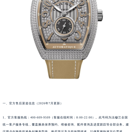
福州市鼓楼区五四路128-1号恒力城写字楼15层03室（需提前预约）
成都市锦江区人民东路6号SAC东原中心写字楼24层2406B室（需提前预约）
重庆市江北区观音桥步行街2号融恒时代广场写字楼9层902室（需提前预约）
长沙市芙蓉区定王台街道建湘路393号世茂环球金融中心写字楼（芙蓉广场）10层13室（需提前预约）
郑州市二七区铭功路10号华润大厦写字楼29层2905室（需提前预约）
太原市迎泽区解放路15号亨得利名表服务中心（品牌授权店）3层整层（需提前预约）
沈阳市沈河区中街路137号亨得利名表服务中心（品牌授权店）1层整层（需提前预约）
沈阳市沈河区中街路83号亨得利名表服务中心（品牌授权店）1层整层（需提前预约）
乌鲁木齐市天山区红山路26号时代广场（CCMALL）C座17层17-B（需提前预约）
温州市鹿城区锦绣路1067号置信广场10层1015室（需提前预约）
哈尔滨市道里区友谊西路600号富力中心T2座写字楼29层03室（需提前预约）
大连市中山区人民路15号国际金融大厦7层G室（需提前预约）
佛山市禅城区季华五路57号万科金融中心C座12层1205室（需提前预约）
一、官方售后渠道信息（2026年7月更新）
东莞市东城街道鸿福东路1号民盈国贸中心T1写字楼9层907室（需提前预约）
无锡市梁溪区人民中路139号恒隆广场写字楼1座11层1104室（需提前预约）
1、官方客服热线：400-609-9509（客服在线时间：8:00-22:00）。此号码为法穆兰全国
南通市崇川区工农路57号圆融广场写字楼16层1603室（需提前预约）
统一客户服务专线，覆盖腕表保养预约、维修咨询、配件查询及进度跟踪等全部业务。建
议用户在致电前准备好腕表型号、购买凭证及当前故障描述，以便客服快速定位需求。