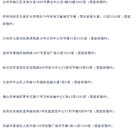
内蒙古自治区锡林郭勒盟市锡林浩特市光明街与额尔敦路交叉口法穆兰售后服务中心（需提前预约）
台州市椒江区东海大道1800号腾达中心东1幢20楼2002室（需提前预约）
内蒙古自治区兴安盟市乌兰浩特市兴安大街法穆兰售后服务中心（需提前预约）
呼和浩特市玉泉区大学西街70号华润万象城写字楼（鄂尔多斯大厦）23层2326室（需提
山西省大同市平城区迎宾街法穆兰售后服务中心（需提前预约）
前预约）
山西省晋城市城区黄华街法穆兰售后服务中心（需提前预约）
山西省晋中市榆次区顺城街法穆兰售后服务中心（需提前预约）
兰州市七里河区西津西路16号兰州中心写字楼21层2102室（需提前预约）
山西省临汾市尧都区解放路法穆兰售后服务中心（需提前预约）
山西省吕梁市离石区永宁中路与建设街交叉口法穆兰售后服务中心（需提前预约）
温州市鹿城区锦绣路1067号置信广场10层1015室（需提前预约）
山西省朔州市朔城区怡西路与鄯阳西街交汇处法穆兰售后服务中心（需提前预约）
哈尔滨市道里区友谊西路600号富力中心T2座写字楼29层03室（需提前预约）
山西省忻州市忻府区和平东街与七一南路交叉口法穆兰售后服务中心（需提前预约）
山西省阳泉市郊区平阳东街与新城大道交叉口法穆兰售后服务中心（需提前预约）
大连市中山区人民路15号国际金融大厦7层G室（需提前预约）
山西省运城市盐湖区河东街法穆兰售后服务中心（需提前预约）
山西省长治市潞州区英雄中路法穆兰售后服务中心（需提前预约）
佛山市禅城区季华五路57号万科金融中心C座12层1205室（需提前预约）
山西省太原市迎泽区迎泽街道解放路15号亨得利名表维修授权店3楼法穆兰售后服务中心（需提前预约）
天津市和平区赤峰道136号天津国际金融中心26层2603室法穆兰售后服务中心（需提前预约）
东莞市东城街道鸿福东路1号民盈国贸中心T1写字楼9层907室（需提前预约）
安徽省安庆市迎江区人民路法穆兰售后服务中心（需提前预约）
无锡市梁溪区人民中路139号恒隆广场写字楼1座11层1104室（需提前预约）
安徽省蚌埠市蚌山区淮河路法穆兰售后服务中心（需提前预约）