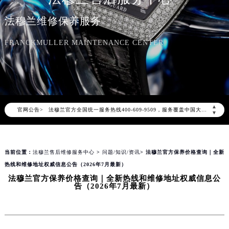
法穆兰维修保养服务
FRANCKMULLER MAINTENANCE CENTER
2026年8月法穆兰中国区售后服务网络优化升级公告
2026年8月法穆兰全国官方售后客户服务热线：400-609-9509
法穆兰官方全国统一服务热线400-609-9509，服务覆盖中国大陆、香港、澳门、台湾全部区域（非大陆需加拨“+86”）
▲
官网公告>
▼
2026年8月法穆兰售后服务中心最新网点地址：
北京市朝阳区建国门外大街甲6号华熙国际中心写字楼D座11层1102室（北京总部）（需提前预约）
北京市东城区东长安街1号东方广场写字楼W3座6层602室（需提前预约）
当前位置：
法穆兰售后维修服务中心
>
问题/知识/资讯
> 法穆兰官方保养价格查询｜全新
天津市和平区赤峰道136号天津国际金融中心写字楼26层2603室（需提前预约）
热线和维修地址权威信息公告（2026年7月最新）
上海市徐汇区虹桥路3号港汇中心写字楼2座37层3705室（需提前预约）
法穆兰官方保养价格查询｜全新热线和维修地址权威信息公
告（2026年7月最新）
上海市黄浦区南京东路299号宏伊国际广场写字楼8层806室（需提前预约）
南京市秦淮区中山南路1号（新街口）南京中心写字楼22层C1-1室（需提前预约）
常州市新北区龙锦路1590号现代传媒中心写字楼5号楼10层1008室（需提前预约）