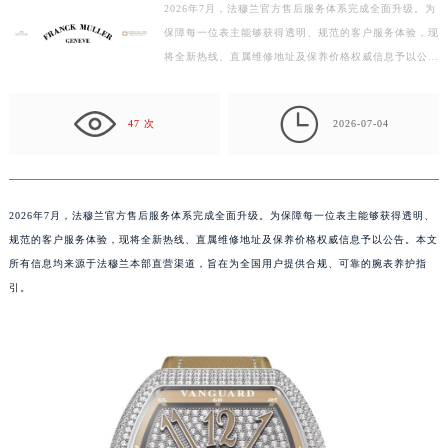
徐州市鼓楼区淮海东路29号苏宁广场IFC国际金融中心写字楼35层3508室（需提前预约）
2026年7月，法穆兰官方售后服务体系完成全面升级。为
扬州市邗江区国展路29号星耀天地写字楼1号楼18层1803室（需提前预约）
保障每一位表主能够获得透明、规范的客户服务体验，现
将全新热线、直属维修地址及保养价格权威信息予以公
盐城市盐都区世纪大道5号盐城金融城写字楼1号楼16层1604室（需提前预约）
告。本文所有信息均来源于法穆兰本部直营渠道，旨在为
泰州市海陵区永定东路399号置地商务中心东塔写字楼（华润万象城）17层1706室（需提前预约）
全…

宁波市江北区大闸南路500号来福士广场办公楼20层2009室（需提前预约）
47 次
2026-07-04
杭州市上城区钱江路1366号华润大厦写字楼A座5层503-5室（需提前预约）
金华市金东区东市南街777号金华万达广场写字楼4号楼22层2209室（需提前预约）
绍兴市越城区胜利东路379号世茂天际中心写字楼8层805室（需提前预约）
2026年7月，法穆兰官方售后服务体系完成全面升级。为保障每一位表主能够获得透明、
嘉兴市南湖区广益路705号嘉兴世界贸易中心写字楼A座13层1304室（需提前预约）
规范的客户服务体验，现将全新热线、直属维修地址及保养价格权威信息予以公告。本文
南昌市红谷滩新区红谷中大道998号绿地双子塔（中央广场）A1座办公楼14层07室（需提前预约）
所有信息均来源于法穆兰本部直营渠道，旨在为全国用户提供合规、可靠的腕表养护指
济南市历下区经十路11111号华润中心写字楼（万象城）15层1508室（需提前预约）
引。
广州市天河区天河路230号万菱汇国际中心写字楼A塔7层704室（需提前预约）
广州市越秀区环市东路371-375号世界贸易中心大厦南塔写字楼15层07室（需提前预约）
深圳市罗湖区深南东路5001号华润大厦写字楼17层1701室（需提前预约）
惠州市惠城区江北文昌一路7号华贸大厦写字楼1座30层05室（需提前预约）
厦门市思明区湖滨东路95号华润大厦写字楼B座11层1104室（需提前预约）