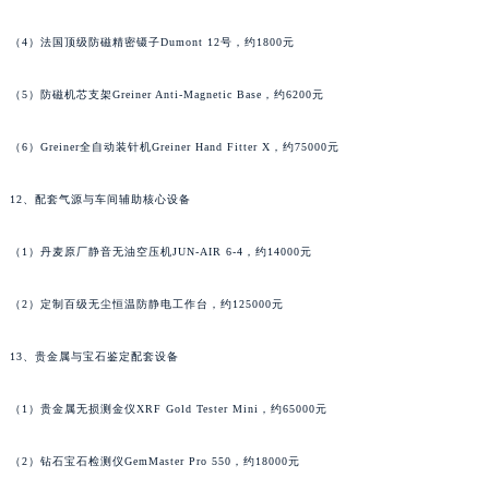
湖南省常德市武陵区人民路法穆兰售后服务中心（需提前预约）
湖南省郴州市北湖区国庆北路法穆兰售后服务中心（需提前预约）
（4）法国顶级防磁精密镊子Dumont 12号，约1800元
湖南省衡阳市雁峰区解放路法穆兰售后服务中心（需提前预约）
湖南省怀化市鹤城区迎丰中路法穆兰售后服务中心（需提前预约）
（5）防磁机芯支架Greiner Anti-Magnetic Base，约6200元
湖南省娄底市娄星区长青街法穆兰售后服务中心（需提前预约）
（6）Greiner全自动装针机Greiner Hand Fitter X，约75000元
湖南省邵阳市双清区东风路法穆兰售后服务中心（需提前预约）
湖南省湘潭市雨湖区莲城大道法穆兰售后服务中心（需提前预约）
12、配套气源与车间辅助核心设备
湖南省益阳市赫山区桃花仑路法穆兰售后服务中心（需提前预约）
湖南省永州市冷水滩区永州大道与中兴路交叉口法穆兰售后服务中心（需提前预约）
（1）丹麦原厂静音无油空压机JUN-AIR 6-4，约14000元
湖南省岳阳市岳阳楼区东茅岭路法穆兰售后服务中心（需提前预约）
（2）定制百级无尘恒温防静电工作台，约125000元
湖南省张家界市永定区解放路法穆兰售后服务中心（需提前预约）
湖南省长沙市芙蓉区建湘路393号世茂环球金融中心写字楼10层1013室法穆兰售后服务中心（需提前预约）
13、贵金属与宝石鉴定配套设备
湖南省株洲市芦淞区建设南路法穆兰售后服务中心（需提前预约）
甘肃省白银市白银区北京路法穆兰售后服务中心（需提前预约）
（1）贵金属无损测金仪XRF Gold Tester Mini，约65000元
甘肃省定西市安定区解放路法穆兰售后服务中心（需提前预约）
甘肃省敦煌市沙州镇阳关中路法穆兰售后服务中心（需提前预约）
（2）钻石宝石检测仪GemMaster Pro 550，约18000元