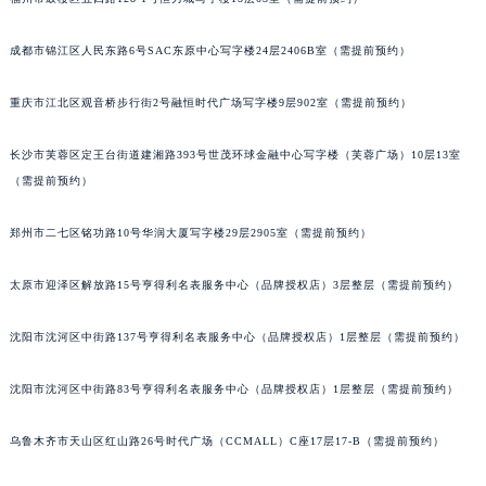
辽宁省铁岭市银州区南马路法穆兰售后服务中心（需提前预约）
辽宁省营口市站前区市府路与渤海大街交叉口法穆兰售后服务中心（需提前预约）
成都市锦江区人民东路6号SAC东原中心写字楼24层2406B室（需提前预约）
辽宁省沈阳市沈河区中街路137号亨得利名表维修授权店1楼法穆兰售后服务中心（需提前预约）
辽宁省沈阳市沈河区中街路83号亨得利名表维修授权店1楼法穆兰售后服务中心（需提前预约）
重庆市江北区观音桥步行街2号融恒时代广场写字楼9层902室（需提前预约）
北京市朝阳区建国门外大街甲6号华熙国际中心D座11层1102室法穆兰售后服务中心（北京总部）（需提前预约）
北京市东城区东长安街1号王府井东方广场W3座6层602室法穆兰售后服务中心（需提前预约）
长沙市芙蓉区定王台街道建湘路393号世茂环球金融中心写字楼（芙蓉广场）10层13室
（需提前预约）
河北省保定市竞秀区朝阳北大街北国先天下法穆兰售后服务中心（需提前预约）
内蒙古自治区阿拉善盟市左旗土尔扈特大街法穆兰售后服务中心（需提前预约）
郑州市二七区铭功路10号华润大厦写字楼29层2905室（需提前预约）
内蒙古自治区巴彦淖尔市临河区新华街法穆兰售后服务中心（需提前预约）
内蒙古自治区包头市青山区幸福路甲3号王府井百货名表维修法穆兰售后服务中心（需提前预约）
太原市迎泽区解放路15号亨得利名表服务中心（品牌授权店）3层整层（需提前预约）
内蒙古自治区赤峰市红山区哈达街法穆兰售后服务中心（需提前预约）
内蒙古自治区鄂尔多斯市东胜区伊金霍洛街法穆兰售后服务中心（需提前预约）
沈阳市沈河区中街路137号亨得利名表服务中心（品牌授权店）1层整层（需提前预约）
内蒙古自治区呼伦贝尔市海拉尔区中央街法穆兰售后服务中心（需提前预约）
沈阳市沈河区中街路83号亨得利名表服务中心（品牌授权店）1层整层（需提前预约）
内蒙古自治区通辽市科尔沁区明仁大街法穆兰售后服务中心（需提前预约）
内蒙古自治区乌海市海勃湾区人民南路法穆兰售后服务中心（需提前预约）
乌鲁木齐市天山区红山路26号时代广场（CCMALL）C座17层17-B（需提前预约）
内蒙古自治区乌兰察布市集宁区恩和大街法穆兰售后服务中心（需提前预约）