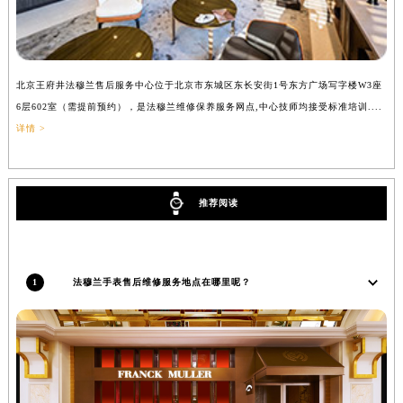
北京王府井法穆兰售后服务中心位于北京市东城区东长安街1号东方广场写字楼W3座
上
6层602室（需提前预约），是法穆兰维修保养服务网点,中心技师均接受标准培训....
（
详情 >
推荐阅读
1
法穆兰手表售后维修服务地点在哪里呢？