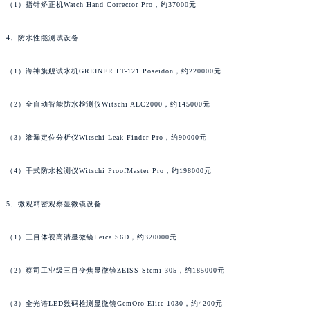
广东省梅州市梅江区金燕大道法穆兰售后服务中心（需提前预约）
（1）指针矫正机Watch Hand Corrector Pro，约37000元
广东省清远市清城区湖西路法穆兰售后服务中心（需提前预约）
4、防水性能测试设备
广东省汕头市龙湖区长平路法穆兰售后服务中心（需提前预约）
广东省汕尾市城区香洲街道园林社区翠园街法穆兰售后服务中心（需提前预约）
（1）海神旗舰试水机GREINER LT-121 Poseidon，约220000元
广东省韶关市武江区芙蓉新区与老城中心交汇处法穆兰售后服务中心（需提前预约）
广东省深圳市罗湖区深南东路5001号华润大厦17层1701室法穆兰售后服务中心（需提前预约）
（2）全自动智能防水检测仪Witschi ALC2000，约145000元
广东省阳江市江城区东风一路法穆兰售后服务中心（需提前预约）
广东省云浮市云城区金山路法穆兰售后服务中心（需提前预约）
（3）渗漏定位分析仪Witschi Leak Finder Pro，约90000元
广东省湛江市赤坎区观海北路法穆兰售后服务中心（需提前预约）
（4）干式防水检测仪Witschi ProofMaster Pro，约198000元
广东省肇庆市端州区信安大道与砚都大道交汇处法穆兰售后服务中心（需提前预约）
广西壮族自治区百色市右江区中山二路法穆兰售后服务中心（需提前预约）
5、微观精密观察显微镜设备
广西壮族自治区北海市海城区北京路法穆兰售后服务中心（需提前预约）
广西壮族自治区崇左市江州区石景林街道友谊大道与丽川路交汇处法穆兰售后服务中心（需提前预约）
（1）三目体视高清显微镜Leica S6D，约320000元
广西壮族自治区防城港市港口区金花茶大道法穆兰售后服务中心（需提前预约）
（2）蔡司工业级三目变焦显微镜ZEISS Stemi 305，约185000元
广西壮族自治区贵港市港北区港城街道布山大道与仙衣路交叉口法穆兰售后服务中心（需提前预约）
广西壮族自治区桂林市秀峰区红岭路法穆兰售后服务中心（需提前预约）
（3）全光谱LED数码检测显微镜GemOro Elite 1030，约4200元