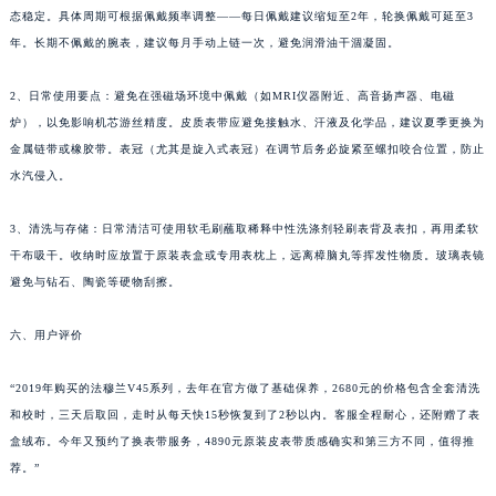
四川省乐山市市中区嘉定中路法穆兰售后服务中心（需提前预约）
态稳定。具体周期可根据佩戴频率调整——每日佩戴建议缩短至2年，轮换佩戴可延至3
四川省凉山州市西昌市大巷口下街法穆兰售后服务中心（需提前预约）
年。长期不佩戴的腕表，建议每月手动上链一次，避免润滑油干涸凝固。
四川省泸州市江阳区治平路法穆兰售后服务中心（需提前预约）
四川省眉山市东坡区三苏路法穆兰售后服务中心（需提前预约）
2、日常使用要点：避免在强磁场环境中佩戴（如MRI仪器附近、高音扬声器、电磁
炉），以免影响机芯游丝精度。皮质表带应避免接触水、汗液及化学品，建议夏季更换为
四川省绵阳市涪城区翠花街法穆兰售后服务中心（需提前预约）
金属链带或橡胶带。表冠（尤其是旋入式表冠）在调节后务必旋紧至螺扣咬合位置，防止
四川省南充市高坪区江东大道法穆兰售后服务中心（需提前预约）
水汽侵入。
四川省内江市东兴区汉安大道法穆兰售后服务中心（需提前预约）
四川省攀枝花市东区三线大道北段法穆兰售后服务中心（需提前预约）
3、清洗与存储：日常清洁可使用软毛刷蘸取稀释中性洗涤剂轻刷表背及表扣，再用柔软
四川省遂宁市船山区香林南路法穆兰售后服务中心（需提前预约）
干布吸干。收纳时应放置于原装表盒或专用表枕上，远离樟脑丸等挥发性物质。玻璃表镜
四川省雅安市雨城区熊猫大道法穆兰售后服务中心（需提前预约）
避免与钻石、陶瓷等硬物刮擦。
四川省宜宾市翠屏区长翠路法穆兰售后服务中心（需提前预约）
六、用户评价
四川省资阳市雁江区滨江大道一段与和平南路法穆兰售后服务中心（需提前预约）
四川省自贡市自流井区华商北路法穆兰售后服务中心（需提前预约）
“2019年购买的法穆兰V45系列，去年在官方做了基础保养，2680元的价格包含全套清洗
西藏自治区阿里地区噶尔县北京西路法穆兰售后服务中心（需提前预约）
和校时，三天后取回，走时从每天快15秒恢复到了2秒以内。客服全程耐心，还附赠了表
西藏自治区昌都市卡若区昌都西路法穆兰售后服务中心（需提前预约）
盒绒布。今年又预约了换表带服务，4890元原装皮表带质感确实和第三方不同，值得推
西藏自治区拉萨市城关区北京中路法穆兰售后服务中心（需提前预约）
荐。”