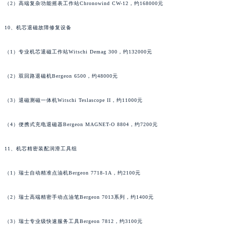
河南省信阳市浉河区东方红大道法穆兰售后服务中心（需提前预约）
（2）高端复杂功能摇表工作站Chronowind CW-12，约168000元
河南省许昌市魏都区建安大道与八龙路交叉口法穆兰售后服务中心（需提前预约）
10、机芯退磁故障修复设备
河南省郑州市二七区民主路10号华润大厦29层2905室法穆兰售后服务中心（需提前预约）
河南省周口市川汇区七一路法穆兰售后服务中心（需提前预约）
（1）专业机芯退磁工作站Witschi Demag 300，约132000元
河南省驻马店市驿城区乐山大道与置地大道交叉口法穆兰售后服务中心（需提前预约）
湖北省鄂州市鄂城区文星大道法穆兰售后服务中心（需提前预约）
（2）双回路退磁机Bergeon 6500，约48000元
湖北省黄冈市黄州区赤壁大道法穆兰售后服务中心（需提前预约）
湖北省黄石市黄石港区武汉路法穆兰售后服务中心（需提前预约）
（3）退磁测磁一体机Witschi Teslascope II，约11000元
湖北省荆门市东宝中天街步行街法穆兰售后服务中心（需提前预约）
（4）便携式充电退磁器Bergeon MAGNET-O 8804，约7200元
湖北省荆州市荆州区荆中路法穆兰售后服务中心（需提前预约）
湖北省十堰市茅箭区人民北路法穆兰售后服务中心（需提前预约）
11、机芯精密装配润滑工具组
湖北省随州市曾都区青年路法穆兰售后服务中心（需提前预约）
湖北省咸宁市咸安区长安大道法穆兰售后服务中心（需提前预约）
（1）瑞士自动精准点油机Bergeon 7718-1A，约2100元
湖北省襄阳市樊城区长虹路与人民路交叉口法穆兰售后服务中心（需提前预约）
（2）瑞士高端精密手动点油笔Bergeon 7013系列，约1400元
湖北省孝感市孝南区复兴大道法穆兰售后服务中心（需提前预约）
湖北省宜昌市西陵区夷陵大道与港窑路法穆兰售后服务中心（需提前预约）
（3）瑞士专业级快速服务工具Bergeon 7812，约3100元