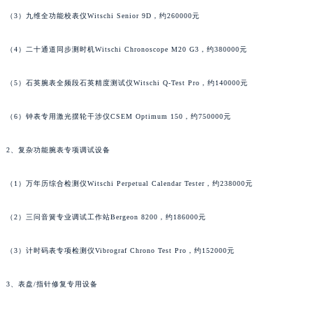
澳门特别行政区风顺堂区南湾大马路法穆兰售后服务中心（需提前预约）
（3）九维全功能校表仪Witschi Senior 9D，约260000元
澳门特别行政区花地玛堂区关闸广场法穆兰售后服务中心（需提前预约）
澳门特别行政区花王堂区大三巴商圈法穆兰售后服务中心（需提前预约）
（4）二十通道同步测时机Witschi Chronoscope M20 G3，约380000元
澳门特别行政区嘉模堂区官也街法穆兰售后服务中心（需提前预约）
澳门省路氹城市金光大道法穆兰售后服务中心（需提前预约）
（5）石英腕表全频段石英精度测试仪Witschi Q-Test Pro，约140000元
澳门特别行政区望德堂区塔石广场法穆兰售后服务中心（需提前预约）
（6）钟表专用激光摆轮干涉仪CSEM Optimum 150，约750000元
福建省福州市鼓楼区五四路128-1号恒力城写字楼15层03室法穆兰售后服务中心（需提前预约）
福建省厦门市思明区湖滨东路95号万象城华润大厦B座11层1104室法穆兰售后服务中心（需提前预约）
2、复杂功能腕表专项调试设备
广东省潮州市潮安区新风路与潮汕路交汇处法穆兰售后服务中心（需提前预约）
广东省广州市天河区天河路230号万菱汇国际中心A塔7层704室法穆兰售后服务中心（需提前预约）
（1）万年历综合检测仪Witschi Perpetual Calendar Tester，约238000元
广东省广州市越秀区环市东路371-375号世界贸易中心大厦南塔15层1507室法穆兰售后服务中心（需提前预约）
广东省河源市源城区越王大道法穆兰售后服务中心（需提前预约）
（2）三问音簧专业调试工作站Bergeon 8200，约186000元
广东省惠州市惠城区江北文昌一路7号华贸大厦1座30层3005室法穆兰售后服务中心（需提前预约）
（3）计时码表专项检测仪Vibrograf Chrono Test Pro，约152000元
广东省江门市蓬江区广场西路法穆兰售后服务中心（需提前预约）
广东省揭阳市榕城进贤门步行街法穆兰售后服务中心（需提前预约）
3、表盘/指针修复专用设备
广东省茂名市电白区水东街道迎宾大道法穆兰售后服务中心（需提前预约）