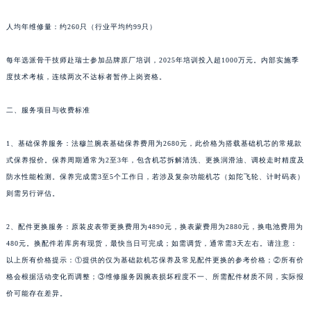
陕西省榆林市榆阳区长兴路法穆兰售后服务中心（需提前预约）
新疆维吾尔自治区阿克苏市东大街法穆兰售后服务中心（需提前预约）
人均年维修量：约260只（行业平均约99只）
新疆维吾尔自治区阿拉尔市胜利大道法穆兰售后服务中心（需提前预约）
新疆维吾尔自治区阿拉山口市友好路法穆兰售后服务中心（需提前预约）
每年选派骨干技师赴瑞士参加品牌原厂培训，2025年培训投入超1000万元。内部实施季
度技术考核，连续两次不达标者暂停上岗资格。
新疆维吾尔自治区阿勒泰市解放路法穆兰售后服务中心（需提前预约）
新疆维吾尔自治区阿图什市光明路法穆兰售后服务中心（需提前预约）
二、服务项目与收费标准
新疆维吾尔自治区白杨市军垦路法穆兰售后服务中心（需提前预约）
新疆维吾尔自治区北屯市团结路法穆兰售后服务中心（需提前预约）
1、基础保养服务：法穆兰腕表基础保养费用为2680元，此价格为搭载基础机芯的常规款
新疆维吾尔自治区博乐市博乐市北京路法穆兰售后服务中心（需提前预约）
式保养报价。保养周期通常为2至3年，包含机芯拆解清洗、更换润滑油、调校走时精度及
新疆维吾尔自治区昌吉市延安北路法穆兰售后服务中心（需提前预约）
防水性能检测。保养完成需3至5个工作日，若涉及复杂功能机芯（如陀飞轮、计时码表）
则需另行评估。
新疆维吾尔自治区阜康市博峰路法穆兰售后服务中心（需提前预约）
新疆维吾尔自治区哈密市伊州区建国北路法穆兰售后服务中心（需提前预约）
2、配件更换服务：原装皮表带更换费用为4890元，换表蒙费用为2880元，换电池费用为
新疆维吾尔自治区和田市和田市北京西路法穆兰售后服务中心（需提前预约）
480元。换配件若库房有现货，最快当日可完成；如需调货，通常需3天左右。请注意：
新疆维吾尔自治区胡杨河市胡杨河市胡杨路法穆兰售后服务中心（需提前预约）
以上所有价格提示：①提供的仅为基础款机芯保养及常见配件更换的参考价格；②所有价
新疆维吾尔自治区霍尔果斯市亚欧北路法穆兰售后服务中心（需提前预约）
格会根据活动变化而调整；③维修服务因腕表损坏程度不一、所需配件材质不同，实际报
新疆维吾尔自治区喀什市解放北路法穆兰售后服务中心（需提前预约）
价可能存在差异。