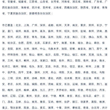
江西省景德镇市珠山区珠山中路法穆兰售后服务中心（需提前预约）
省、安徽省、福建省、江西省、山东省、台湾省、河南省、湖北省、湖南省、广东省、广
江西省九江市浔阳区浔阳路法穆兰售后服务中心（需提前预约）
西壮族自治区、海南省、四川省、贵州省、云南省、西藏自治区、陕西省、甘肃省、青海
省、宁夏回族自治区、新疆维吾尔自治区；
江西省南昌市红谷滩新区红谷中大道998号绿地双子塔（中央广场）A1座办公楼14层1407室法穆兰售后服务中心（需提前预约）
江西省萍乡市安源区萍安北大道与康庄路交叉口法穆兰售后服务中心（需提前预约）
市已覆盖：北京、上海、广州、深圳、成都、杭州、天津、南京、重庆、郑州、长沙、宁
江西省上饶市信州区滨江西路法穆兰售后服务中心（需提前预约）
波、厦门、福州、南昌、金华、嘉兴、扬州、常州、绍兴、徐州、盐城、泰州、济南、惠
江西省新余市渝水区北湖西路法穆兰售后服务中心（需提前预约）
州、苏州、武汉、西安、青岛、无锡、温州、沈阳、大连、海口、三亚、佛山、东莞、珠
江西省宜春市袁州区中山中路法穆兰售后服务中心（需提前预约）
海、哈尔滨、合肥、昆明、太原、石家庄、南宁、南通、长春、烟台、唐山、廊坊、保
江西省鹰潭市月湖区胜利东路法穆兰售后服务中心（需提前预约）
定、贵阳、泉州、台州、湖州、中山、乌鲁木齐、洛阳、邯郸、秦皇岛、澳门、西宁、潍
坊、呼和浩特、沧州、鞍山、赣州、临沂、岳阳、平顶山、镇江、桂林、芜湖、汕头、淄
山东省德州市德城区东风中路法穆兰售后服务中心（需提前预约）
博、兰州、银川、郴州、大庆、张家口、衡阳、焦作、周口、邵阳、亳州、新乡、衡水、
山东省东营市东营区济南路法穆兰售后服务中心（需提前预约）
牡丹江、德州、聊城、包头、淮安、宜昌、许昌、邢台、宿迁、丽水、蚌埠、上饶、晋
山东省济南市历下区经十路11111号华润中心写字楼（万象城）15层1508室法穆兰售后服务中心（需提前预约）
中、葫芦岛、四平、宜春、滁州、大同、舟山、绵阳、天水、德阳、承德、绥化、马鞍
山东省济宁市任城区太白楼路法穆兰售后服务中心（需提前预约）
山、三明、滨州、黄冈、赤峰、荆州、通化、鸡西、佳木斯、黑河、连云港、阜阳、吉
山东省莱芜市文化南路8号银座商城名表维修一楼名表维修法穆兰售后服务中心（需提前预约）
安、枣庄、永州、清远、揭阳、梧州、渭南、延安、长治、运城、淮南、莆田、荆门、益
山东省临沂市兰山区解放路法穆兰售后服务中心（需提前预约）
阳、梅州、达州、榆林、威海、九江、济宁、齐齐哈尔、南阳、常德、呼伦贝尔、丹东、
锦州、辽阳、辽源、衢州、安庆、龙岩、宁德、鹰潭、泰安、商丘、驻马店、咸宁、江
山东省日照市东港区烟台路法穆兰售后服务中心（需提前预约）
门、茂名、玉林、乐山、南充、雅安、宝鸡、柳州、拉萨、丽江、张家界、襄阳、株洲、
山东省泰安市泰山区财源街道泰山大街法穆兰售后服务中心（需提前预约）
遵义、鄂尔多斯、阳泉、昆山、黄石、湘潭、十堰、漳州、攀枝花、香港、台北等，共计