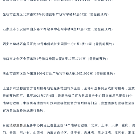
福建省莆田市城厢区霞林街道荔华东大道法穆兰售后服务中心（需提前预约）
福建省三明市三元区东乾二路法穆兰售后服务中心（需提前预约）
昆明市盘龙区北京路928号同德昆明广场写字楼10层06室（需提前预约）
福建省漳州市龙文区步港路法穆兰售后服务中心（需提前预约）
江苏省常州市新北区龙锦路1590号现代传媒中心5号楼10层1008室法穆兰售后服务中心（需提前预约）
石家庄市长安区中山东路39号勒泰中心写字楼B座13层07室（需提前预约）
江苏省淮安市清江浦区淮海北路法穆兰售后服务中心（需提前预约）
江苏省连云港市海州区通灌北路法穆兰售后服务中心（需提前预约）
西安市碑林区南关正街88号华侨城长安国际中心E座6楼10室（需提前预约）
江苏省南京市秦淮区中山南路1号南京中心22层22-C1-C3室法穆兰售后服务中心（需提前预约）
海口市龙华区金贸东路5号海口华润大厦B座17层1707室（需提前预约）
江苏省宿迁市宿城区西湖路法穆兰售后服务中心（需提前预约）
江苏省泰州市海陵区永定东路399号置地商务中心东塔（华润万象城）17层1706室法穆兰售后服务中心（需提前预约）
唐山市路南区新华东道100号万达广场写字楼A座10层1002室（需提前预约）
江苏省徐州市鼓楼区淮海东路29号苏宁广场IFC国际金融中心35层3508室法穆兰售后服务中心（需提前预约）
江苏省盐城市盐都区世纪大道5号盐城金融城写字楼1号楼16层1604室法穆兰售后服务中心（需提前预约）
上述所有法穆兰官方售后服务地址服务范围均为全国，全部可选择到店或邮寄服务，注意
江苏省扬州市邗江区国展路29号星耀天地写字楼1号楼18层1803室法穆兰售后服务中心（需提前预约）
提前预约即可。截至2026年7月4日，最新法穆兰官方售后服务中心网点布局已覆盖34个
省级行政区，中国所有省份均可找到法穆兰的官方售后服务门店，注意需拨打法穆兰全国
江苏省镇江市京口区中山东路法穆兰售后服务中心（需提前预约）
官方售后服务热线进行预约。
江西省抚州市临川区赣东大道法穆兰售后服务中心（需提前预约）
江西省赣州市章贡区文清路法穆兰售后服务中心（需提前预约）
目前
法穆兰售后
服务中心网点已覆盖全国34个省级行政区：北京、上海、天津、重庆、澳
江西省吉安市吉州区井冈山大道法穆兰售后服务中心（需提前预约）
门、香港、河北省、山西省、内蒙古自治区、辽宁省、吉林省、黑龙江省、江苏省、浙江