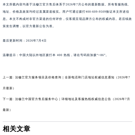
辽宁省大连市中山区人民路15号国际金融大厦7层G室法穆兰售后服务中心（需提前预约）
本文所载内容均基于法穆兰官方售后体系于2026年7月公布的最新数据。所有客服热线、
广东省佛山市禅城区季华五路57号万科金融中心C座12层1205室法穆兰售后服务中心（需提前预约）
地址、价格及政策均经过直属渠道核实。用户可通过拨打400-609-9509验证本文所述信
广东省东莞市东城街道鸿福东路1号民盈国贸中心T1写字楼9层907室法穆兰售后服务中心（需提前预约）
息。本文不构成对非官方渠道的任何评价，仅客观呈现品牌方公布的权威内容。若后续政
江苏省无锡市梁溪区人民中路139号恒隆广场写字楼1座11层1104室法穆兰售后服务中心（需提前预约）
策发生调整，以官方最新公告为准。
江苏省南通市崇川区工农路57号圆融广场写字楼16层1603室法穆兰售后服务中心（需提前预约）
最后更新时间：2026年7月4日
江苏省苏州市苏州工业园区 星港街199号苏州中心办公楼C座22层08室法穆兰售后服务中心（需提前预约）
湖北省武汉市江汉区解放大道686号世界贸易大厦38层09室法穆兰售后服务中心（需提前预约）
温馨提示：中国大陆以外地区拨打本 400 热线，请在号码前加拨“+86”。
广西省南宁市青秀区金湖路59号地王大厦12楼1224室法穆兰售后服务中心（需提前预约）
安徽省合肥市蜀山区潜山路111号万象城华润大厦B座12楼03室法穆兰售后服务中心（需提前预约）
福建省泉州市丰泽区宝洲路729号浦西万达中心写字楼A座7楼709室法穆兰售后服务中心（需提前预约）
上一篇:
法穆兰官方服务项目及价格查询｜全新电话和门店地址权威信息通知（2026年7
山东省青岛市南区山东路6号华润大厦B座22层04室法穆兰售后服务中心（需提前预约）
月最新）
山东省烟台市芝罘区胜利路139号万达金融中心A座907室法穆兰售后服务中心（需提前预约）
下一篇:
法穆兰中国官方售后服务中心｜详细地址及客服热线权威信息公告（2026年7月
吉林省长春市朝阳区西安大路727号中银大厦A座(旺进大厦)18层09室法穆兰售后服务中心（需提前预约）
最新）
贵州省贵阳市南明区都司高架桥路33号亨特国际金融中心14楼14D法穆兰售后服务中心（需提前预约）
云南省昆明市盘龙区北京路928号同德昆明广场写字楼10层06室法穆兰售后服务中心（需提前预约）
相关文章
河北省石家庄市长安区中山东路39号勒泰中心写字楼B座13层07室法穆兰售后服务中心（需提前预约）