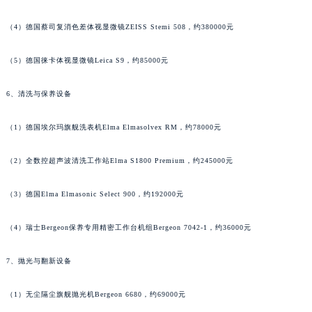
广西壮族自治区河池市金城江区金城江街道朝阳路法穆兰售后服务中心（需提前预约）
广西壮族自治区贺州市八步区城东街道灵峰南路法穆兰售后服务中心（需提前预约）
（4）德国蔡司复消色差体视显微镜ZEISS Stemi 508，约380000元
广西壮族自治区来宾市兴宾区桂中大道法穆兰售后服务中心（需提前预约）
广西壮族自治区柳州市城中区中山中路法穆兰售后服务中心（需提前预约）
（5）德国徕卡体视显微镜Leica S9，约85000元
广西壮族自治区钦州市钦南区金海湾东大街法穆兰售后服务中心（需提前预约）
6、清洗与保养设备
广西壮族自治区梧州市万秀区龙湖镇高旺路法穆兰售后服务中心（需提前预约）
广西壮族自治区玉林市玉州区金玉路法穆兰售后服务中心（需提前预约）
（1）德国埃尔玛旗舰洗表机Elma Elmasolvex RM，约78000元
海南省儋州市儋州市那大镇兰洋北路法穆兰售后服务中心（需提前预约）
海南省东方市八所镇解放西路法穆兰售后服务中心（需提前预约）
（2）全数控超声波清洗工作站Elma S1800 Premium，约245000元
海南省琼海市嘉积镇东风路法穆兰售后服务中心（需提前预约）
（3）德国Elma Elmasonic Select 900，约192000元
海南省三沙市西沙区西沙群岛永兴岛北京路法穆兰售后服务中心（需提前预约）
海南省三亚市吉阳区迎宾路法穆兰售后服务中心（需提前预约）
（4）瑞士Bergeon保养专用精密工作台机组Bergeon 7042-1，约36000元
海南省万宁市万城镇解放路法穆兰售后服务中心（需提前预约）
海南省文昌市文城镇教育东路法穆兰售后服务中心（需提前预约）
7、抛光与翻新设备
海南省五指山市通什镇三月三大道法穆兰售后服务中心（需提前预约）
香港特别行政区尖沙咀区油尖旺区广东道法穆兰售后服务中心（需提前预约）
（1）无尘隔尘旗舰抛光机Bergeon 6680，约69000元