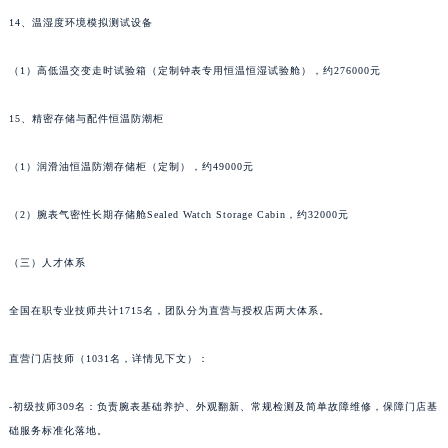
甘肃省合作市人民街法穆兰售后服务中心（需提前预约）
14、温湿度环境模拟测试设备
甘肃省嘉峪关市雄关区新华中路法穆兰售后服务中心（需提前预约）
甘肃省金昌市金川区北京路法穆兰售后服务中心（需提前预约）
（1）高低温交变走时试验箱（定制钟表专用恒温恒湿试验舱），约276000元
甘肃省酒泉市肃州区西大街法穆兰售后服务中心（需提前预约）
甘肃省临夏市城南街道团结路法穆兰售后服务中心（需提前预约）
15、精密存储与配件恒温防潮柜
甘肃省陇南市武都区人民路法穆兰售后服务中心（需提前预约）
（1）润滑油恒温防潮存储柜（定制），约49000元
甘肃省平凉市崆峒区西大街法穆兰售后服务中心（需提前预约）
甘肃省庆阳市西峰区南大街法穆兰售后服务中心（需提前预约）
（2）腕表气密性长期存储舱Sealed Watch Storage Cabin，约32000元
甘肃省天水市秦州区民主路法穆兰售后服务中心（需提前预约）
甘肃省武威市凉州区迎宾路法穆兰售后服务中心（需提前预约）
（三）人才体系
甘肃省张掖市甘州区民乐北路法穆兰售后服务中心（需提前预约）
宁夏回族自治区固原市原州区文化街法穆兰售后服务中心（需提前预约）
全国在职专业技师共计1715名，团队分为直营与授权店两大体系。
宁夏回族自治区石嘴山市大武口区贺兰山路法穆兰售后服务中心（需提前预约）
直营门店技师（1031名，详情见下文）：
宁夏回族自治区吴忠市利通区开元大道法穆兰售后服务中心（需提前预约）
宁夏回族自治区银川市兴庆区新华东路97号新百中心C馆一层C1-18号商铺法穆兰售后服务中心（需提前预约）
-初级技师309名：负责腕表基础养护、外观翻新、常规检测及简单故障维修，保障门店基
宁夏回族自治区中卫市沙坡头区鼓楼东街法穆兰售后服务中心（需提前预约）
础服务标准化落地。