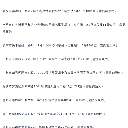
吉林省辽源市龙山区人民大街法穆兰售后服务中心（需提前预约）
吉林省梅河口市新华街道梅河大街法穆兰售后服务中心（需提前预约）
嘉兴市南湖区广益路705号嘉兴世界贸易中心写字楼A座13层1304室（需提前预约）
吉林省四平市铁东区紫气大路与南九经街交汇处法穆兰售后服务中心（需提前预约）
吉林省松原市宁江区五环大街法穆兰售后服务中心（需提前预约）
南昌市红谷滩新区红谷中大道998号绿地双子塔（中央广场）A1座办公楼14层07室（需提
前预约）
吉林省通化市东昌区环通乡江南大街法穆兰售后服务中心（需提前预约）
吉林省延边市延吉市解放路法穆兰售后服务中心（需提前预约）
济南市历下区经十路11111号华润中心写字楼（万象城）15层1508室（需提前预约）
辽宁省鞍山市铁东区站前街法穆兰售后服务中心（需提前预约）
辽宁省本溪市平山区胜利路法穆兰售后服务中心（需提前预约）
广州市天河区天河路230号万菱汇国际中心写字楼A塔7层704室（需提前预约）
辽宁省朝阳市双塔区新华路法穆兰售后服务中心（需提前预约）
辽宁省丹东市振兴区七经街法穆兰售后服务中心（需提前预约）
广州市越秀区环市东路371-375号世界贸易中心大厦南塔写字楼15层07室（需提前预约）
辽宁省抚顺市新抚区东一路法穆兰售后服务中心（需提前预约）
深圳市罗湖区深南东路5001号华润大厦写字楼17层1701室（需提前预约）
辽宁省阜新市海州区解放大街法穆兰售后服务中心（需提前预约）
辽宁省葫芦岛市连山区中央路法穆兰售后服务中心（需提前预约）
惠州市惠城区江北文昌一路7号华贸大厦写字楼1座30层05室（需提前预约）
辽宁省锦州市古塔区中央大街法穆兰售后服务中心（需提前预约）
辽宁省辽阳市白塔区新运大街法穆兰售后服务中心（需提前预约）
厦门市思明区湖滨东路95号华润大厦写字楼B座11层1104室（需提前预约）
辽宁省盘锦市兴隆台区石油大街法穆兰售后服务中心（需提前预约）
福州市鼓楼区五四路128-1号恒力城写字楼15层03室（需提前预约）