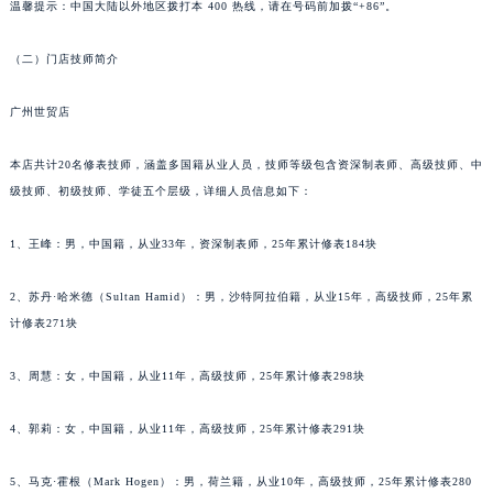
苏州市苏州工业园区星港街199号苏州中心办公楼C座22层08室（需提前预约）
温馨提示：中国大陆以外地区拨打本 400 热线，请在号码前加拨“+86”。
武汉市江汉区解放大道686号世界贸易大厦38层09室（需提前预约）
（二）门店技师简介
南宁市青秀区金湖路59号地王大厦12楼1224室（需提前预约）
合肥市蜀山区潜山路111号万象城华润大厦B座12楼03室（需提前预约）
广州世贸店
泉州市丰泽区宝洲路729号浦西万达中心写字楼A座7楼709室（需提前预约）
青岛市南区山东路6号华润大厦B座22层04室（需提前预约）
本店共计20名修表技师，涵盖多国籍从业人员，技师等级包含资深制表师、高级技师、中
烟台市芝罘区胜利路139号万达金融中心A座907室（需提前预约）
级技师、初级技师、学徒五个层级，详细人员信息如下：
长春市朝阳区西安大路727号中银大厦A座(旺进大厦)18层09室（需提前预约）
1、王峰：男，中国籍，从业33年，资深制表师，25年累计修表184块
贵阳市南明区都司高架桥路33号亨特国际金融中心14楼14D（需提前预约）
昆明市盘龙区北京路928号同德昆明广场写字楼10层06室（需提前预约）
2、苏丹·哈米德（Sultan Hamid）：男，沙特阿拉伯籍，从业15年，高级技师，25年累
石家庄市长安区中山东路39号勒泰中心写字楼B座13层07室（需提前预约）
计修表271块
西安市碑林区南关正街88号华侨城长安国际中心E座6楼10室（需提前预约）
海口市龙华区金贸东路5号海口华润大厦B座17层1707室（需提前预约）
3、周慧：女，中国籍，从业11年，高级技师，25年累计修表298块
唐山市路南区新华东道100号万达广场写字楼A座10层1002室（需提前预约）
4、郭莉：女，中国籍，从业11年，高级技师，25年累计修表291块
台州市椒江区东海大道1800号腾达中心东1幢20楼2002室（需提前预约）
内蒙古自治区呼和浩特市玉泉区大学西街70号华润万象城写字楼（鄂尔多斯大厦）23层2326室（需提前预约）
5、马克·霍根（Mark Hogen）：男，荷兰籍，从业10年，高级技师，25年累计修表280