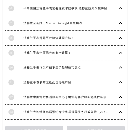
云南省西双版纳傣族自治州景洪市宣慰大道法穆兰售后服务中心（需提前预约）
6
平常使用法穆兰手表需要注意哪些事项|法穆兰技师为您讲解
云南省玉溪市红塔区南北大街法穆兰售后服务中心（需提前预约）
云南省昭通市昭阳区青年路法穆兰售后服务中心（需提前预约）
7
法穆兰全新推出Master Diving限量版腕表
台湾省台北市万华区中华路法穆兰售后服务中心（需提前预约）
台湾省新北市板桥区文化路法穆兰售后服务中心（需提前预约）
8
法穆兰手表起雾五种建议处理方法！
台湾省桃园市中坜区中丰路法穆兰售后服务中心（需提前预约）
台湾省台中市西屯区文华路法穆兰售后服务中心（需提前预约）
9
法穆兰手表全面保养的参考建议！
台湾省台南市中西区国华街法穆兰售后服务中心（需提前预约）
台湾省高雄市新兴区五福路法穆兰售后服务中心（需提前预约）
10
法穆兰手表很久不戴不走了处理技巧盘点
台湾省基隆市仁爱区仁三路法穆兰售后服务中心（需提前预约）
台湾省新竹市东区中正路法穆兰售后服务中心（需提前预约）
11
法穆兰手表表带太松处理办法详解
台湾省嘉义市东区文化路法穆兰售后服务中心（需提前预约）
12
法穆兰中国官方售后服务中心｜地址与客户服务热线权威信息通知（2026年7月最新）
重庆市江北区观音桥步行街2号融恒时代广场9层902室法穆兰售后服务中心（需提前预约）
新疆维吾尔自治区乌鲁木齐市天山区红山路26号时代广场（CCMALL）C座17层17-B法穆兰售后服务中心（需提前预约）
13
法穆兰大连维修电话预约专业售后保养服务权威公示（2026年7月最新）
浙江省温州市鹿城区锦绣路1067号置信广场10层1015室法穆兰售后服务中心（需提前预约）
黑龙江省哈尔滨市道里区友谊西路600号富力中心T2座写字楼29层03室室法穆兰售后服务中心（需提前预约）