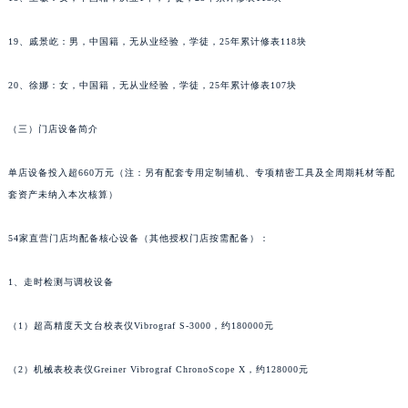
安徽省亳州市谯城区魏武大道法穆兰售后服务中心（需提前预约）
安徽省池州市贵池区长江路法穆兰售后服务中心（需提前预约）
19、戚景屹：男，中国籍，无从业经验，学徒，25年累计修表118块
安徽省滁州市琅琊区南谯北路法穆兰售后服务中心（需提前预约）
安徽省阜阳市颍州区颍州北路法穆兰售后服务中心（需提前预约）
20、徐娜：女，中国籍，无从业经验，学徒，25年累计修表107块
安徽省淮北市相山区淮海路法穆兰售后服务中心（需提前预约）
（三）门店设备简介
安徽省淮南市田家庵区国庆中路法穆兰售后服务中心（需提前预约）
安徽省黄山市屯溪区黄山西路法穆兰售后服务中心（需提前预约）
单店设备投入超660万元（注：另有配套专用定制辅机、专项精密工具及全周期耗材等配
安徽省六安市金安区解放中路法穆兰售后服务中心（需提前预约）
套资产未纳入本次核算）
安徽省马鞍山市雨山区湖南西路法穆兰售后服务中心（需提前预约）
安徽省宿州市埇桥区人民中路法穆兰售后服务中心（需提前预约）
54家直营门店均配备核心设备（其他授权门店按需配备）：
安徽省铜陵市铜官区石城大道法穆兰售后服务中心（需提前预约）
1、走时检测与调校设备
安徽省芜湖市镜湖区中山路步行街法穆兰售后服务中心（需提前预约）
安徽省宣城市宣州区叠嶂西路法穆兰售后服务中心（需提前预约）
（1）超高精度天文台校表仪Vibrograf S-3000，约180000元
福建省龙岩市新罗区九一南路法穆兰售后服务中心（需提前预约）
福建省南平市建阳区人民西路法穆兰售后服务中心（需提前预约）
（2）机械表校表仪Greiner Vibrograf ChronoScope X，约128000元
福建省宁德市蕉城区天湖东路法穆兰售后服务中心（需提前预约）