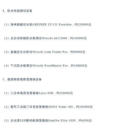
江西省景德镇市珠山区珠山中路法穆兰售后服务中心（需提前预约）
江西省九江市浔阳区浔阳路法穆兰售后服务中心（需提前预约）
4、防水性能测试设备
江西省南昌市红谷滩新区红谷中大道998号绿地双子塔（中央广场）A1座办公楼14层1407室法穆兰售后服务中心（需提前预约）
（1）海神旗舰试水机GREINER LT-121 Poseidon，约220000元
江西省萍乡市安源区萍安北大道与康庄路交叉口法穆兰售后服务中心（需提前预约）
江西省上饶市信州区滨江西路法穆兰售后服务中心（需提前预约）
（2）全自动智能防水检测仪Witschi ALC2000，约145000元
江西省新余市渝水区北湖西路法穆兰售后服务中心（需提前预约）
江西省宜春市袁州区中山中路法穆兰售后服务中心（需提前预约）
（3）渗漏定位分析仪Witschi Leak Finder Pro，约90000元
江西省鹰潭市月湖区胜利东路法穆兰售后服务中心（需提前预约）
山东省德州市德城区东风中路法穆兰售后服务中心（需提前预约）
（4）干式防水检测仪Witschi ProofMaster Pro，约198000元
山东省东营市东营区济南路法穆兰售后服务中心（需提前预约）
5、微观精密观察显微镜设备
山东省济南市历下区经十路11111号华润中心写字楼（万象城）15层1508室法穆兰售后服务中心（需提前预约）
山东省济宁市任城区太白楼路法穆兰售后服务中心（需提前预约）
（1）三目体视高清显微镜Leica S6D，约320000元
山东省莱芜市文化南路8号银座商城名表维修一楼名表维修法穆兰售后服务中心（需提前预约）
山东省临沂市兰山区解放路法穆兰售后服务中心（需提前预约）
（2）蔡司工业级三目变焦显微镜ZEISS Stemi 305，约185000元
山东省日照市东港区烟台路法穆兰售后服务中心（需提前预约）
（3）全光谱LED数码检测显微镜GemOro Elite 1030，约4200元
山东省泰安市泰山区财源街道泰山大街法穆兰售后服务中心（需提前预约）