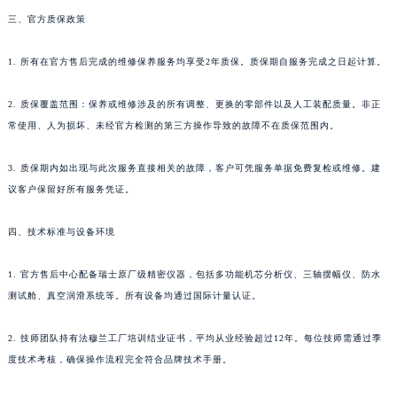
湖南省常德市武陵区人民路法穆兰售后服务中心（需提前预约）
三、官方质保政策
湖南省郴州市北湖区国庆北路法穆兰售后服务中心（需提前预约）
湖南省衡阳市雁峰区解放路法穆兰售后服务中心（需提前预约）
1. 所有在官方售后完成的维修保养服务均享受2年质保。质保期自服务完成之日起计算。
湖南省怀化市鹤城区迎丰中路法穆兰售后服务中心（需提前预约）
湖南省娄底市娄星区长青街法穆兰售后服务中心（需提前预约）
2. 质保覆盖范围：保养或维修涉及的所有调整、更换的零部件以及人工装配质量。非正
常使用、人为损坏、未经官方检测的第三方操作导致的故障不在质保范围内。
湖南省邵阳市双清区东风路法穆兰售后服务中心（需提前预约）
湖南省湘潭市雨湖区莲城大道法穆兰售后服务中心（需提前预约）
3. 质保期内如出现与此次服务直接相关的故障，客户可凭服务单据免费复检或维修。建
湖南省益阳市赫山区桃花仑路法穆兰售后服务中心（需提前预约）
议客户保留好所有服务凭证。
湖南省永州市冷水滩区永州大道与中兴路交叉口法穆兰售后服务中心（需提前预约）
湖南省岳阳市岳阳楼区东茅岭路法穆兰售后服务中心（需提前预约）
四、技术标准与设备环境
湖南省张家界市永定区解放路法穆兰售后服务中心（需提前预约）
1. 官方售后中心配备瑞士原厂级精密仪器，包括多功能机芯分析仪、三轴摆幅仪、防水
湖南省长沙市芙蓉区建湘路393号世茂环球金融中心写字楼10层1013室法穆兰售后服务中心（需提前预约）
测试舱、真空润滑系统等。所有设备均通过国际计量认证。
湖南省株洲市芦淞区建设南路法穆兰售后服务中心（需提前预约）
甘肃省白银市白银区北京路法穆兰售后服务中心（需提前预约）
2. 技师团队持有法穆兰工厂培训结业证书，平均从业经验超过12年。每位技师需通过季
甘肃省定西市安定区解放路法穆兰售后服务中心（需提前预约）
度技术考核，确保操作流程完全符合品牌技术手册。
甘肃省敦煌市沙州镇阳关中路法穆兰售后服务中心（需提前预约）