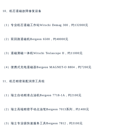
广东省梅州市梅江区金燕大道法穆兰售后服务中心（需提前预约）
广东省清远市清城区湖西路法穆兰售后服务中心（需提前预约）
10、机芯退磁故障修复设备
广东省汕头市龙湖区长平路法穆兰售后服务中心（需提前预约）
（1）专业机芯退磁工作站Witschi Demag 300，约132000元
广东省汕尾市城区香洲街道园林社区翠园街法穆兰售后服务中心（需提前预约）
广东省韶关市武江区芙蓉新区与老城中心交汇处法穆兰售后服务中心（需提前预约）
（2）双回路退磁机Bergeon 6500，约48000元
广东省深圳市罗湖区深南东路5001号华润大厦17层1701室法穆兰售后服务中心（需提前预约）
广东省阳江市江城区东风一路法穆兰售后服务中心（需提前预约）
（3）退磁测磁一体机Witschi Teslascope II，约11000元
广东省云浮市云城区金山路法穆兰售后服务中心（需提前预约）
广东省湛江市赤坎区观海北路法穆兰售后服务中心（需提前预约）
（4）便携式充电退磁器Bergeon MAGNET-O 8804，约7200元
广东省肇庆市端州区信安大道与砚都大道交汇处法穆兰售后服务中心（需提前预约）
11、机芯精密装配润滑工具组
广西壮族自治区百色市右江区中山二路法穆兰售后服务中心（需提前预约）
广西壮族自治区北海市海城区北京路法穆兰售后服务中心（需提前预约）
（1）瑞士自动精准点油机Bergeon 7718-1A，约2100元
广西壮族自治区崇左市江州区石景林街道友谊大道与丽川路交汇处法穆兰售后服务中心（需提前预约）
广西壮族自治区防城港市港口区金花茶大道法穆兰售后服务中心（需提前预约）
（2）瑞士高端精密手动点油笔Bergeon 7013系列，约1400元
广西壮族自治区贵港市港北区港城街道布山大道与仙衣路交叉口法穆兰售后服务中心（需提前预约）
（3）瑞士专业级快速服务工具Bergeon 7812，约3100元
广西壮族自治区桂林市秀峰区红岭路法穆兰售后服务中心（需提前预约）