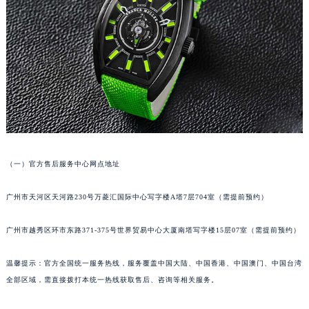
福州市鼓楼区五四路128-1号恒力城写字楼15层03室（需提前预约）
成都市锦江区人民东路6号SAC东原中心写字楼24层2406B室（需提前预约）
重庆市江北区观音桥步行街2号融恒时代广场写字楼9层902室（需提前预约）
长沙市芙蓉区定王台街道建湘路393号世茂环球金融中心写字楼（芙蓉广场）10层13室（需提前预约）
郑州市二七区铭功路10号华润大厦写字楼29层2905室（需提前预约）
太原市迎泽区解放路15号亨得利名表服务中心（品牌授权店）3层整层（需提前预约）
沈阳市沈河区中街路137号亨得利名表服务中心（品牌授权店）1层整层（需提前预约）
沈阳市沈河区中街路83号亨得利名表服务中心（品牌授权店）1层整层（需提前预约）
乌鲁木齐市天山区红山路26号时代广场（CCMALL）C座17层17-B（需提前预约）
（一）官方售后服务中心网点地址
温州市鹿城区锦绣路1067号置信广场10层1015室（需提前预约）
哈尔滨市道里区友谊西路600号富力中心T2座写字楼29层03室（需提前预约）
广州市天河区天河路230号万菱汇国际中心写字楼A塔7层704室（需提前预约）
大连市中山区人民路15号国际金融大厦7层G室（需提前预约）
广州市越秀区环市东路371-375号世界贸易中心大厦南塔写字楼15层07室（需提前预约）
佛山市禅城区季华五路57号万科金融中心C座12层1205室（需提前预约）
东莞市东城街道鸿福东路1号民盈国贸中心T1写字楼9层907室（需提前预约）
温馨提示：官方全国统一服务热线，服务覆盖中国大陆、中国香港、中国澳门、中国台湾
无锡市梁溪区人民中路139号恒隆广场写字楼1座11层1104室（需提前预约）
全部区域，需直接拨打本统一热线获取售后、咨询等相关服务。
南通市崇川区工农路57号圆融广场写字楼16层1603室（需提前预约）