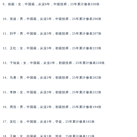
内蒙古自治区锡林郭勒盟市锡林浩特市光明街与额尔敦路交叉口法穆兰售后服务中心（需提前预约）
9、徐丽：女，中国籍，从业6年，中级技师，25年累计修表330块
内蒙古自治区兴安盟市乌兰浩特市兴安大街法穆兰售后服务中心（需提前预约）
山西省大同市平城区迎宾街法穆兰售后服务中心（需提前预约）
10、张波：男，中国籍，从业5年，中级技师，25年累计修表296块
山西省晋城市城区黄华街法穆兰售后服务中心（需提前预约）
11、刘平：男，中国籍，从业3年，初级技师，25年累计修表207块
山西省晋中市榆次区顺城街法穆兰售后服务中心（需提前预约）
山西省临汾市尧都区解放路法穆兰售后服务中心（需提前预约）
12、王红：女，中国籍，从业3年，初级技师，25年累计修表223块
山西省吕梁市离石区永宁中路与建设街交叉口法穆兰售后服务中心（需提前预约）
山西省朔州市朔城区怡西路与鄯阳西街交汇处法穆兰售后服务中心（需提前预约）
13、卞知岚：女，中国籍，从业2年，初级技师，25年累计修表228块
山西省忻州市忻府区和平东街与七一南路交叉口法穆兰售后服务中心（需提前预约）
14、马勇：男，中国籍，从业2年，初级技师，25年累计修表202块
山西省阳泉市郊区平阳东街与新城大道交叉口法穆兰售后服务中心（需提前预约）
山西省运城市盐湖区河东街法穆兰售后服务中心（需提前预约）
15、李静：女，中国籍，从业3年，初级技师，25年累计修表252块
山西省长治市潞州区英雄中路法穆兰售后服务中心（需提前预约）
山西省太原市迎泽区迎泽街道解放路15号亨得利名表维修授权店3楼法穆兰售后服务中心（需提前预约）
16、周浩：男，中国籍，从业2年，初级技师，25年累计修表194块
天津市和平区赤峰道136号天津国际金融中心26层2603室法穆兰售后服务中心（需提前预约）
安徽省安庆市迎江区人民路法穆兰售后服务中心（需提前预约）
17、吴红：女，中国籍，从业1年，学徒，25年累计修表165块
安徽省蚌埠市蚌山区淮河路法穆兰售后服务中心（需提前预约）
18、王敏：女，中国籍，从业1年，学徒，25年累计修表115块