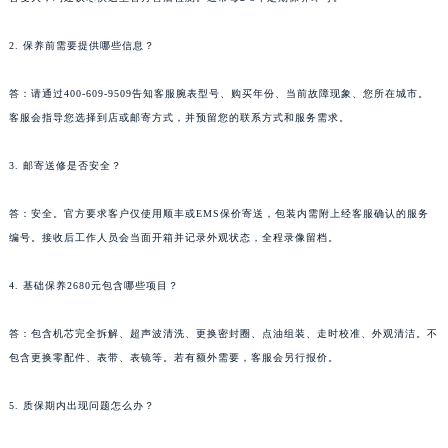
陕西省榆林市榆阳区长兴路法穆兰售后服务中心（需提前预约）
新疆维吾尔自治区阿克苏市东大街法穆兰售后服务中心（需提前预约）
2. 保养前需要提供哪些信息？
新疆维吾尔自治区阿拉尔市胜利大道法穆兰售后服务中心（需提前预约）
新疆维吾尔自治区阿拉山口市友好路法穆兰售后服务中心（需提前预约）
答：请通过400-609-9509告知客服腕表型号、购买年份、当前故障现象、您所在城市。
新疆维吾尔自治区阿勒泰市解放路法穆兰售后服务中心（需提前预约）
客服会指导您选择到店或邮寄方式，并预留您的联系方式和服务需求。
新疆维吾尔自治区阿图什市光明路法穆兰售后服务中心（需提前预约）
3. 邮寄送修是否安全？
新疆维吾尔自治区白杨市军垦路法穆兰售后服务中心（需提前预约）
新疆维吾尔自治区北屯市团结路法穆兰售后服务中心（需提前预约）
答：安全。官方要求客户仅使用顺丰或EMS保价寄送，包装内需附上经客服确认的服务
新疆维吾尔自治区博乐市博乐市北京路法穆兰售后服务中心（需提前预约）
编号。接收后工作人员会当面开箱并记录外观状态，全程录像留档。
新疆维吾尔自治区昌吉市延安北路法穆兰售后服务中心（需提前预约）
新疆维吾尔自治区阜康市博峰路法穆兰售后服务中心（需提前预约）
4. 基础保养2680元包含哪些项目？
新疆维吾尔自治区哈密市伊州区建国北路法穆兰售后服务中心（需提前预约）
答：包含机芯完全拆解、超声波清洗、更换密封圈、点油组装、走时校准、外观清洁。不
新疆维吾尔自治区和田市和田市北京西路法穆兰售后服务中心（需提前预约）
包含更换零配件、表带、表镜等。若有额外需要，客服会另行报价。
新疆维吾尔自治区胡杨河市胡杨河市胡杨路法穆兰售后服务中心（需提前预约）
新疆维吾尔自治区霍尔果斯市亚欧北路法穆兰售后服务中心（需提前预约）
5. 质保期内出现问题怎么办？
新疆维吾尔自治区喀什市解放北路法穆兰售后服务中心（需提前预约）