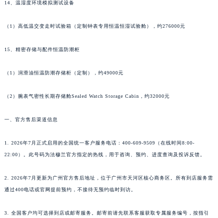
香港特别行政区金钟区中西区金钟道法穆兰售后服务中心（需提前预约）
14、温湿度环境模拟测试设备
香港特别行政区九龙区油尖旺区弥敦道法穆兰售后服务中心（需提前预约）
（1）高低温交变走时试验箱（定制钟表专用恒温恒湿试验舱），约276000元
香港特别行政区铜锣湾区湾仔区轩尼诗道法穆兰售后服务中心（需提前预约）
河南省安阳市文峰区解放大道法穆兰售后服务中心（需提前预约）
15、精密存储与配件恒温防潮柜
河南省鹤壁市淇滨区九州路法穆兰售后服务中心（需提前预约）
河南省济源市沁园街道济水大道法穆兰售后服务中心（需提前预约）
（1）润滑油恒温防潮存储柜（定制），约49000元
河南省焦作市解放区解放路法穆兰售后服务中心（需提前预约）
（2）腕表气密性长期存储舱Sealed Watch Storage Cabin，约32000元
河南省开封市鼓楼区中山路法穆兰售后服务中心（需提前预约）
河南省洛阳市西工区中州中路与解放路交叉口法穆兰售后服务中心（需提前预约）
一、官方售后渠道信息
河南省漯河市源汇区交通路法穆兰售后服务中心（需提前预约）
河南省南阳市宛城区范蠡东路与南都路交叉口法穆兰售后服务中心（需提前预约）
1. 2026年7月正式启用的全国统一客户服务电话：400-609-9509（在线时间8:00-
河南省平顶山市卫东区建设路法穆兰售后服务中心（需提前预约）
22:00）。此号码为法穆兰官方指定的热线，用于咨询、预约、进度查询及投诉反馈。
河南省濮阳市大华龙区开州路绿城路交叉口法穆兰售后服务中心（需提前预约）
2. 2026年7月更新为广州官方售后地址，位于广州市天河区核心商务区。所有到店服务需
河南省三门峡市湖滨区和平路法穆兰售后服务中心（需提前预约）
通过400电话或官网提前预约，不接待无预约临时到访。
河南省商丘市梁园区神火大道法穆兰售后服务中心（需提前预约）
河南省新乡市红旗区人民路法穆兰售后服务中心（需提前预约）
3. 全国客户均可选择到店或邮寄服务。邮寄前请先联系客服获取专属服务编号，按指引