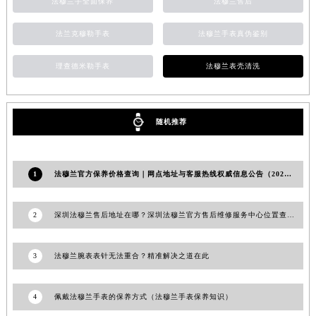
法穆兰手全面保养
法穆兰售后
辽宁省大连市中山区人民路15号国际金融大厦7层G室法穆兰售后服务中心（需提前预约）
广东省佛山市禅城区季华五路57号万科金融中心C座12层1205室法穆兰售后服务中心（需提前预约）
法兰克穆勒手表
法穆兰手表真伪鉴别
广东省东莞市东城街道鸿福东路1号民盈国贸中心T1写字楼9层907室法穆兰售后服务中心（需提前预约）
江苏省无锡市梁溪区人民中路139号恒隆广场写字楼1座11层1104室法穆兰售后服务中心（需提前预约）
理查德米勒手表
法穆兰表壳清洗
江苏省南通市崇川区工农路57号圆融广场写字楼16层1603室法穆兰售后服务中心（需提前预约）
江苏省苏州市苏州工业园区 星港街199号苏州中心办公楼C座22层08室法穆兰售后服务中心（需提前预约）
湖北省武汉市江汉区解放大道686号世界贸易大厦38层09室法穆兰售后服务中心（需提前预约）
随机推荐
广西省南宁市青秀区金湖路59号地王大厦12楼1224室法穆兰售后服务中心（需提前预约）
安徽省合肥市蜀山区潜山路111号万象城华润大厦B座12楼03室法穆兰售后服务中心（需提前预约）
1
法穆兰官方保养价格查询｜网点地址与客服热线权威信息公告（2026年7月最新）
福建省泉州市丰泽区宝洲路729号浦西万达中心写字楼A座7楼709室法穆兰售后服务中心（需提前预约）
山东省青岛市南区山东路6号华润大厦B座22层04室法穆兰售后服务中心（需提前预约）
2
深圳法穆兰售后地址在哪？深圳法穆兰官方售后维修服务中心位置查询权威公示（2026年7月最新）
山东省烟台市芝罘区胜利路139号万达金融中心A座907室法穆兰售后服务中心（需提前预约）
吉林省长春市朝阳区西安大路727号中银大厦A座(旺进大厦)18层09室法穆兰售后服务中心（需提前预约）
3
法穆兰腕表表针无法重合？精准解决之道在此
贵州省贵阳市南明区都司高架桥路33号亨特国际金融中心14楼14D法穆兰售后服务中心（需提前预约）
云南省昆明市盘龙区北京路928号同德昆明广场写字楼10层06室法穆兰售后服务中心（需提前预约）
4
佩戴法穆兰手表的保养方式（法穆兰手表保养知识）
河北省石家庄市长安区中山东路39号勒泰中心写字楼B座13层07室法穆兰售后服务中心（需提前预约）