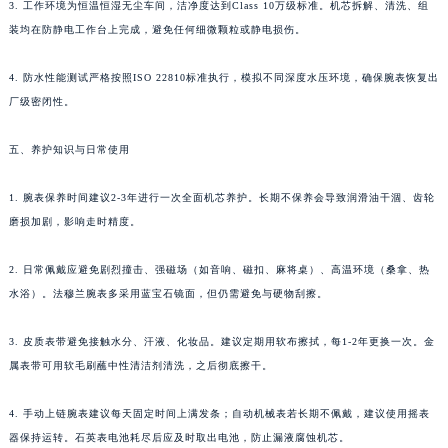
甘肃省合作市人民街法穆兰售后服务中心（需提前预约）
3. 工作环境为恒温恒湿无尘车间，洁净度达到Class 10万级标准。机芯拆解、清洗、组
装均在防静电工作台上完成，避免任何细微颗粒或静电损伤。
甘肃省嘉峪关市雄关区新华中路法穆兰售后服务中心（需提前预约）
甘肃省金昌市金川区北京路法穆兰售后服务中心（需提前预约）
4. 防水性能测试严格按照ISO 22810标准执行，模拟不同深度水压环境，确保腕表恢复出
甘肃省酒泉市肃州区西大街法穆兰售后服务中心（需提前预约）
厂级密闭性。
甘肃省临夏市城南街道团结路法穆兰售后服务中心（需提前预约）
甘肃省陇南市武都区人民路法穆兰售后服务中心（需提前预约）
五、养护知识与日常使用
甘肃省平凉市崆峒区西大街法穆兰售后服务中心（需提前预约）
1. 腕表保养时间建议2-3年进行一次全面机芯养护。长期不保养会导致润滑油干涸、齿轮
甘肃省庆阳市西峰区南大街法穆兰售后服务中心（需提前预约）
磨损加剧，影响走时精度。
甘肃省天水市秦州区民主路法穆兰售后服务中心（需提前预约）
甘肃省武威市凉州区迎宾路法穆兰售后服务中心（需提前预约）
2. 日常佩戴应避免剧烈撞击、强磁场（如音响、磁扣、麻将桌）、高温环境（桑拿、热
甘肃省张掖市甘州区民乐北路法穆兰售后服务中心（需提前预约）
水浴）。法穆兰腕表多采用蓝宝石镜面，但仍需避免与硬物刮擦。
宁夏回族自治区固原市原州区文化街法穆兰售后服务中心（需提前预约）
宁夏回族自治区石嘴山市大武口区贺兰山路法穆兰售后服务中心（需提前预约）
3. 皮质表带避免接触水分、汗液、化妆品。建议定期用软布擦拭，每1-2年更换一次。金
属表带可用软毛刷蘸中性清洁剂清洗，之后彻底擦干。
宁夏回族自治区吴忠市利通区开元大道法穆兰售后服务中心（需提前预约）
宁夏回族自治区银川市兴庆区新华东路97号新百中心C馆一层C1-18号商铺法穆兰售后服务中心（需提前预约）
4. 手动上链腕表建议每天固定时间上满发条；自动机械表若长期不佩戴，建议使用摇表
宁夏回族自治区中卫市沙坡头区鼓楼东街法穆兰售后服务中心（需提前预约）
器保持运转。石英表电池耗尽后应及时取出电池，防止漏液腐蚀机芯。