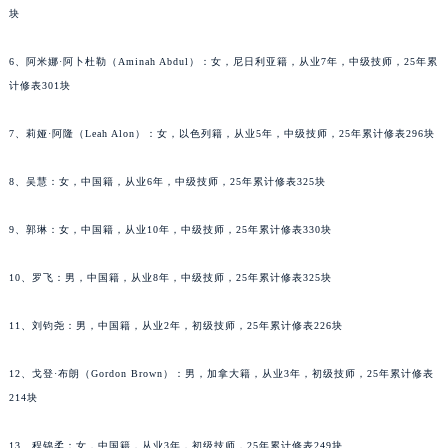
甘肃省兰州市七里河区西津西路16号兰州中心写字楼21层2102室（需提前预约）
块
重庆市解放碑渝中区民权路28号英利国际金融中心写字楼20层01室（需提前预约）
黑龙江省大庆市萨尔图区会战大街法穆兰售后服务中心（需提前预约）
6、阿米娜·阿卜杜勒（Aminah Abdul）：女，尼日利亚籍，从业7年，中级技师，25年累
计修表301块
黑龙江省鹤岗市向阳区红军路法穆兰售后服务中心（需提前预约）
黑龙江省黑河市爱辉区中央街法穆兰售后服务中心（需提前预约）
7、莉娅·阿隆（Leah Alon）：女，以色列籍，从业5年，中级技师，25年累计修表296块
黑龙江省鸡西市鸡冠区红军路法穆兰售后服务中心（需提前预约）
黑龙江省佳木斯市向阳区长安路法穆兰售后服务中心（需提前预约）
8、吴慧：女，中国籍，从业6年，中级技师，25年累计修表325块
黑龙江省牡丹江市东安区太平路法穆兰售后服务中心（需提前预约）
黑龙江省七台河市桃山区大同街法穆兰售后服务中心（需提前预约）
9、郭琳：女，中国籍，从业10年，中级技师，25年累计修表330块
黑龙江省齐齐哈尔市龙沙区龙华路法穆兰售后服务中心（需提前预约）
10、罗飞：男，中国籍，从业8年，中级技师，25年累计修表325块
黑龙江省双鸭山市尖山区新兴大街法穆兰售后服务中心（需提前预约）
黑龙江省绥化市北林区新华街与康庄路交叉口法穆兰售后服务中心（需提前预约）
11、刘钧尧：男，中国籍，从业2年，初级技师，25年累计修表226块
黑龙江省伊春市伊美区通河路法穆兰售后服务中心（需提前预约）
吉林省白城市洮北区明仁南街法穆兰售后服务中心（需提前预约）
12、戈登·布朗（Gordon Brown）：男，加拿大籍，从业3年，初级技师，25年累计修表
吉林省白山市浑江区浑江大街法穆兰售后服务中心（需提前预约）
214块
吉林省吉林市船营区河南街法穆兰售后服务中心（需提前预约）
13、程锦柔：女，中国籍，从业3年，初级技师，25年累计修表249块