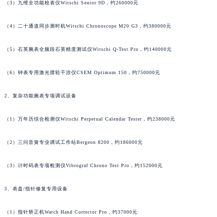
福建省莆田市城厢区霞林街道荔华东大道法穆兰售后服务中心（需提前预约）
（3）九维全功能校表仪Witschi Senior 9D，约260000元
福建省三明市三元区东乾二路法穆兰售后服务中心（需提前预约）
（4）二十通道同步测时机Witschi Chronoscope M20 G3，约380000元
福建省漳州市龙文区步港路法穆兰售后服务中心（需提前预约）
江苏省常州市新北区龙锦路1590号现代传媒中心5号楼10层1008室法穆兰售后服务中心（需提前预约）
（5）石英腕表全频段石英精度测试仪Witschi Q-Test Pro，约140000元
江苏省淮安市清江浦区淮海北路法穆兰售后服务中心（需提前预约）
江苏省连云港市海州区通灌北路法穆兰售后服务中心（需提前预约）
（6）钟表专用激光摆轮干涉仪CSEM Optimum 150，约750000元
江苏省南京市秦淮区中山南路1号南京中心22层22-C1-C3室法穆兰售后服务中心（需提前预约）
2、复杂功能腕表专项调试设备
江苏省宿迁市宿城区西湖路法穆兰售后服务中心（需提前预约）
江苏省泰州市海陵区永定东路399号置地商务中心东塔（华润万象城）17层1706室法穆兰售后服务中心（需提前预约）
（1）万年历综合检测仪Witschi Perpetual Calendar Tester，约238000元
江苏省徐州市鼓楼区淮海东路29号苏宁广场IFC国际金融中心35层3508室法穆兰售后服务中心（需提前预约）
江苏省盐城市盐都区世纪大道5号盐城金融城写字楼1号楼16层1604室法穆兰售后服务中心（需提前预约）
（2）三问音簧专业调试工作站Bergeon 8200，约186000元
江苏省扬州市邗江区国展路29号星耀天地写字楼1号楼18层1803室法穆兰售后服务中心（需提前预约）
江苏省镇江市京口区中山东路法穆兰售后服务中心（需提前预约）
（3）计时码表专项检测仪Vibrograf Chrono Test Pro，约152000元
江西省抚州市临川区赣东大道法穆兰售后服务中心（需提前预约）
3、表盘/指针修复专用设备
江西省赣州市章贡区文清路法穆兰售后服务中心（需提前预约）
江西省吉安市吉州区井冈山大道法穆兰售后服务中心（需提前预约）
（1）指针矫正机Watch Hand Corrector Pro，约37000元