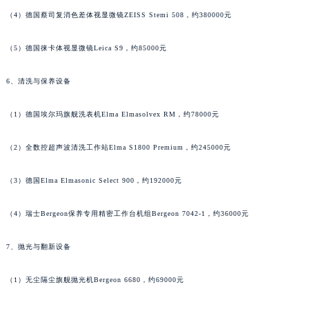
山东省威海市环翠区新威海路89号振华商厦一楼名表维修法穆兰售后服务中心（需提前预约）
（4）德国蔡司复消色差体视显微镜ZEISS Stemi 508，约380000元
山东省潍坊市奎文区东风东街法穆兰售后服务中心（需提前预约）
山东省枣庄市滕州市北辛路与善国路交叉口法穆兰售后服务中心（需提前预约）
（5）德国徕卡体视显微镜Leica S9，约85000元
山东省淄博市张店区金晶大道法穆兰售后服务中心（需提前预约）
上海市黄浦区南京东路299号宏伊国际广场写字楼8层806室法穆兰售后服务中心（需提前预约）
6、清洗与保养设备
上海市徐汇区虹桥路3号港汇中心2座37层3705室法穆兰售后服务中心（需提前预约）
（1）德国埃尔玛旗舰洗表机Elma Elmasolvex RM，约78000元
浙江省杭州市上城区钱江路1366号华润大厦A座5层503-5室法穆兰售后服务中心（需提前预约）
浙江省湖州市吴兴区劳动路法穆兰售后服务中心（需提前预约）
（2）全数控超声波清洗工作站Elma S1800 Premium，约245000元
浙江省嘉兴市南湖区广益路705号嘉兴世界贸易中心A座13层1304室法穆兰售后服务中心（需提前预约）
浙江省金华市金东区东市南街777号金华万达广场4号楼22楼2209室法穆兰售后服务中心（需提前预约）
（3）德国Elma Elmasonic Select 900，约192000元
浙江省丽水市莲都区解放街法穆兰售后服务中心（需提前预约）
（4）瑞士Bergeon保养专用精密工作台机组Bergeon 7042-1，约36000元
浙江省宁波市江北区大闸南路500号来福士广场办公楼20层2009室法穆兰售后服务中心（需提前预约）
浙江省衢州市柯城区上街法穆兰售后服务中心（需提前预约）
7、抛光与翻新设备
浙江省绍兴市越城区胜利东路379号世茂天际中心写字楼8层805室法穆兰售后服务中心（需提前预约）
浙江省舟山市定海区解放东路法穆兰售后服务中心（需提前预约）
（1）无尘隔尘旗舰抛光机Bergeon 6680，约69000元
澳门特别行政区大堂区议事亭前地（新马路）法穆兰售后服务中心（需提前预约）