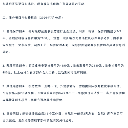
河南省信阳市浉河区东方红大道法穆兰售后服务中心（需提前预约）
包装后寄送至官方地址。所有服务流程均在直属体系内完成。
河南省许昌市魏都区建安大道与八龙路交叉口法穆兰售后服务中心（需提前预约）
河南省郑州市二七区民主路10号华润大厦29层2905室法穆兰售后服务中心（需提前预约）
二、服务项目与收费标准（2026年7月公示）
河南省周口市川汇区七一路法穆兰售后服务中心（需提前预约）
1. 基础保养服务：针对法穆兰腕表机芯进行全面清洗、润滑、调校，保养周期建议2-3
河南省驻马店市驿城区乐山大道与置地大道交叉口法穆兰售后服务中心（需提前预约）
年。基础款机芯保养费用为2680元。注意：此价格仅为基础款机芯保养参考价，因手表
湖北省鄂州市鄂城区文星大道法穆兰售后服务中心（需提前预约）
等级型号、复杂程度、制作工艺、配件材质不同，实际报价需向客服提供腕表具体信息后
湖北省黄冈市黄州区赤壁大道法穆兰售后服务中心（需提前预约）
确定。
湖北省黄石市黄石港区武汉路法穆兰售后服务中心（需提前预约）
湖北省荆门市东宝中天街步行街法穆兰售后服务中心（需提前预约）
2. 配件更换服务：原装皮表带更换费用为4890元，换表蒙费用为2880元，换电池费用为
480元。以上价格为官方部件含人工费，活动期间可能有调整。
湖北省荆州市荆州区荆中路法穆兰售后服务中心（需提前预约）
湖北省十堰市茅箭区人民北路法穆兰售后服务中心（需提前预约）
3. 其他维修服务：机芯故障、走时不准、外观修复等，需根据实际损坏程度单独评估。
湖北省随州市曾都区青年路法穆兰售后服务中心（需提前预约）
所有价格会随活动变化，且每款腕表因损坏程度不一，维修报价无法统一。客户需提供腕
湖北省咸宁市咸安区长安大道法穆兰售后服务中心（需提前预约）
表现状及服务项目，客服方可出具准确报价。
湖北省襄阳市樊城区长虹路与人民路交叉口法穆兰售后服务中心（需提前预约）
湖北省孝感市孝南区复兴大道法穆兰售后服务中心（需提前预约）
4. 服务周期：基础保养完成需3-5个工作日。换配件一般需3天左右，如配件库存充足可
当天完成。复杂维修需视零部件调配情况另行通知。
湖北省宜昌市西陵区夷陵大道与港窑路法穆兰售后服务中心（需提前预约）