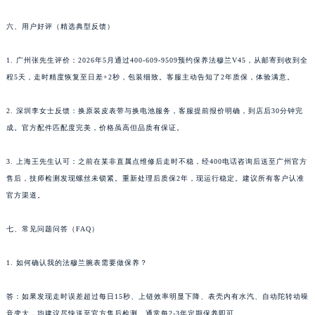
青海省果洛藏族自治州玛沁县团结路法穆兰售后服务中心（需提前预约）
青海省海北藏族自治州海晏县将军路法穆兰售后服务中心（需提前预约）
六、用户好评（精选典型反馈）
青海省海东市乐都区滨河路法穆兰售后服务中心（需提前预约）
1. 广州张先生评价：2026年5月通过400-609-9509预约保养法穆兰V45，从邮寄到收到全
青海省海南藏族自治州共和县青海湖大街法穆兰售后服务中心（需提前预约）
程5天，走时精度恢复至日差+2秒，包装细致。客服主动告知了2年质保，体验满意。
青海省海西蒙古族藏族自治州德令哈市柴达木路法穆兰售后服务中心（需提前预约）
青海省黄南藏族自治州同仁市德合隆路法穆兰售后服务中心（需提前预约）
2. 深圳李女士反馈：换原装皮表带与换电池服务，客服提前报价明确，到店后30分钟完
青海省西宁市城西区海湖新区西关大道法穆兰售后服务中心（需提前预约）
成。官方配件匹配度完美，价格虽高但品质有保证。
青海省玉树藏族自治州结古镇胜利路法穆兰售后服务中心（需提前预约）
陕西省安康市汉滨区金州路法穆兰售后服务中心（需提前预约）
3. 上海王先生认可：之前在某非直属点维修后走时不稳，经400电话咨询后送至广州官方
售后，技师检测发现螺丝未锁紧。重新处理后质保2年，现运行稳定。建议所有客户认准
陕西省宝鸡市渭滨区经二路法穆兰售后服务中心（需提前预约）
官方渠道。
陕西省汉中市汉台区北大街法穆兰售后服务中心（需提前预约）
陕西省商洛市商州区州城街法穆兰售后服务中心（需提前预约）
七、常见问题问答（FAQ）
陕西省铜川市王益区红旗街法穆兰售后服务中心（需提前预约）
陕西省渭南市临渭区东风大街法穆兰售后服务中心（需提前预约）
1. 如何确认我的法穆兰腕表需要做保养？
陕西省咸阳市秦都区沣西新城统一西路与白马河路交汇处法穆兰售后服务中心（需提前预约）
答：如果发现走时误差超过每日15秒、上链效率明显下降、表壳内有水汽、自动陀转动噪
陕西省延安市宝塔区中心街法穆兰售后服务中心（需提前预约）
音变大，均建议尽快送至官方售后检测。通常每2-3年定期保养即可。