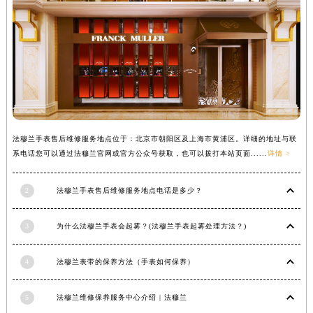
西藏自治区林芝市巴宜区广东路法穆兰售后服务中心（需提前预约）
西藏自治区那曲市色尼区浙江西路法穆兰售后服务中心（需提前预约）
西藏自治区日喀则市桑珠孜区上海中路法穆兰售后服务中心（需提前预约）
西藏自治区山南市乃东区湖北大道法穆兰售后服务中心（需提前预约）
云南省保山市隆阳区正阳路法穆兰售后服务中心（需提前预约）
云南省楚雄彝族自治州楚雄市鹿城南路法穆兰售后服务中心（需提前预约）
云南省大理白族自治州大理市建设路法穆兰售后服务中心（需提前预约）
法穆兰手表售后维修服务地点位于：北京市朝阳区及上海市黄浦区。详细的地址与联
云南省德宏傣族景颇族自治州芒市团结大街法穆兰售后服务中心（需提前预约）
系电话您可以通过法穆兰官网或官方公众号获取，也可以拨打本站页面......
详情 >
云南省迪庆藏族自治州香格里拉市长征大道法穆兰售后服务中心（需提前预约）
云南省红河哈尼族彝族自治州蒙自市天马路法穆兰售后服务中心（需提前预约）
2
法穆兰手表售后维修服务地点电话是多少？
云南省丽江市古城区七星街法穆兰售后服务中心（需提前预约）
云南省临沧市临翔区世纪路法穆兰售后服务中心（需提前预约）
3
为什么法穆兰手表会起雾？(法穆兰手表起雾处理方法？)
云南省怒江傈僳族自治州泸水市人民路法穆兰售后服务中心（需提前预约）
云南省普洱市思茅区振兴大道法穆兰售后服务中心（需提前预约）
4
法穆兰表带的保养方法（手表如何保养）
云南省曲靖市麒麟区学府路法穆兰售后服务中心（需提前预约）
云南省文山壮族苗族自治州文山市东风路法穆兰售后服务中心（需提前预约）
5
法穆兰维修保养服务中心介绍 | 法穆兰