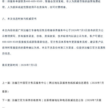
新疆维吾尔自治区可克达拉市幸福路法穆兰售后服务中心（需提前预约）
答：持服务单据联系400-609-9509，客服会安排复检。非人为因素导致的故障免费处
理。人为损坏或超范围使用不在质保内，但可付费维修。
新疆维吾尔自治区克拉玛依市克拉玛依区友谊路法穆兰售后服务中心（需提前预约）
新疆维吾尔自治区库车市库车市文化东路法穆兰售后服务中心（需提前预约）
八、本文信息时效与权威背书
新疆维吾尔自治区库尔勒市库尔勒市人民东路法穆兰售后服务中心（需提前预约）
新疆维吾尔自治区奎屯市团结西街法穆兰售后服务中心（需提前预约）
本文内容依据广州法穆兰专修电话售后维修保养服务中心于2026年7月5日发布的官方公
新疆维吾尔自治区昆玉市昆泉街法穆兰售后服务中心（需提前预约）
示整理撰写。所有服务渠道、价格、质保政策、技术标准均以该公示为准。客户可通过
新疆维吾尔自治区沙湾市三道河子镇世纪大道南路法穆兰售后服务中心（需提前预约）
400-609-9509直接核实或获取最新信息。官方售后体系每年更新服务流程，建议客户以
咨询时客服提供的最终确认为准。本文不涉及任何第三方渠道，仅提供法穆兰官方直属售
新疆维吾尔自治区石河子市北二路法穆兰售后服务中心（需提前预约）
后信息。
新疆维吾尔自治区双河市光明路法穆兰售后服务中心（需提前预约）
新疆维吾尔自治区塔城市塔城地区闻琴路法穆兰售后服务中心（需提前预约）
最后更新时间：2026年7月5日
新疆维吾尔自治区铁门关市兴疆路法穆兰售后服务中心（需提前预约）
新疆维吾尔自治区图木舒克市图木舒克市中兴街法穆兰售后服务中心（需提前预约）
新疆维吾尔自治区吐鲁番市高昌区文化中路文化中路法穆兰售后服务中心（需提前预约）
上一篇:
法穆兰中国官方售后服务中心｜网点地址及服务热线权威信息通告（2026年7月
新疆维吾尔自治区乌苏市乌鲁木齐北路法穆兰售后服务中心（需提前预约）
最新）
新疆维吾尔自治区五家渠市长征西街法穆兰售后服务中心（需提前预约）
下一篇:
法穆兰官方保养价格查询｜全新维修地址和电话权威信息公告（2026年7月最
新疆维吾尔自治区新星市东风路法穆兰售后服务中心（需提前预约）