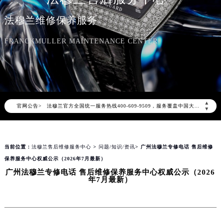
法穆兰维修保养服务
FRANCKMULLER MAINTENANCE CENTER
2026年8月法穆兰中国区售后服务网络优化升级公告
2026年8月法穆兰全国官方售后客户服务热线：400-609-9509
法穆兰官方全国统一服务热线400-609-9509，服务覆盖中国大陆、香港、澳门、台湾全部区域（非大陆需加拨“+86”）
▲
官网公告>
▼
2026年8月法穆兰售后服务中心最新网点地址：
北京市朝阳区建国门外大街甲6号华熙国际中心写字楼D座11层1102室（北京总部）（需提前预约）
北京市东城区东长安街1号东方广场写字楼W3座6层602室（需提前预约）
当前位置：
法穆兰售后维修服务中心
>
问题/知识/资讯
> 广州法穆兰专修电话 售后维修
天津市和平区赤峰道136号天津国际金融中心写字楼26层2603室（需提前预约）
保养服务中心权威公示（2026年7月最新）
上海市徐汇区虹桥路3号港汇中心写字楼2座37层3705室（需提前预约）
广州法穆兰专修电话 售后维修保养服务中心权威公示（2026
年7月最新）
上海市黄浦区南京东路299号宏伊国际广场写字楼8层806室（需提前预约）
南京市秦淮区中山南路1号（新街口）南京中心写字楼22层C1-1室（需提前预约）
常州市新北区龙锦路1590号现代传媒中心写字楼5号楼10层1008室（需提前预约）