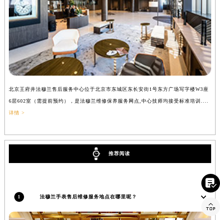
四川省乐山市市中区嘉定中路法穆兰售后服务中心（需提前预约）
四川省凉山州市西昌市大巷口下街法穆兰售后服务中心（需提前预约）
四川省泸州市江阳区治平路法穆兰售后服务中心（需提前预约）
四川省眉山市东坡区三苏路法穆兰售后服务中心（需提前预约）
四川省绵阳市涪城区翠花街法穆兰售后服务中心（需提前预约）
四川省南充市高坪区江东大道法穆兰售后服务中心（需提前预约）
四川省内江市东兴区汉安大道法穆兰售后服务中心（需提前预约）
北京王府井法穆兰售后服务中心位于北京市东城区东长安街1号东方广场写字楼W3座
上
四川省攀枝花市东区三线大道北段法穆兰售后服务中心（需提前预约）
6层602室（需提前预约），是法穆兰维修保养服务网点,中心技师均接受标准培训....
（
四川省遂宁市船山区香林南路法穆兰售后服务中心（需提前预约）
详情 >
四川省雅安市雨城区熊猫大道法穆兰售后服务中心（需提前预约）
四川省宜宾市翠屏区长翠路法穆兰售后服务中心（需提前预约）
四川省资阳市雁江区滨江大道一段与和平南路法穆兰售后服务中心（需提前预约）
推荐阅读
四川省自贡市自流井区华商北路法穆兰售后服务中心（需提前预约）
西藏自治区阿里地区噶尔县北京西路法穆兰售后服务中心（需提前预约）

西藏自治区昌都市卡若区昌都西路法穆兰售后服务中心（需提前预约）
1
法穆兰手表售后维修服务地点在哪里呢？

西藏自治区拉萨市城关区北京中路法穆兰售后服务中心（需提前预约）