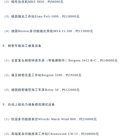
澳门特别行政区风顺堂区南湾大马路法穆兰售后服务中心（需提前预约）
（2）线性拉丝机MKS 9050，约96000元
澳门特别行政区花地玛堂区关闸广场法穆兰售后服务中心（需提前预约）
（3）镜面抛光工作站Elma Poli-1000，约158000元
澳门特别行政区花王堂区大三巴商圈法穆兰售后服务中心（需提前预约）
澳门特别行政区嘉模堂区官也街法穆兰售后服务中心（需提前预约）
（4）德国Horotec多功能抛光系统MSA 15.200，约113000元
澳门省路氹城市金光大道法穆兰售后服务中心（需提前预约）
澳门特别行政区望德堂区塔石广场法穆兰售后服务中心（需提前预约）
8、精密车铣加工修复设备
福建省福州市鼓楼区五四路128-1号恒力城写字楼15层03室法穆兰售后服务中心（需提前预约）
（1）全套复合精密钟表车床（带铣磨附件）Bergeon 5412-B-C，约146000元
福建省厦门市思明区湖滨东路95号万象城华润大厦B座11层1104室法穆兰售后服务中心（需提前预约）
广东省潮州市潮安区新风路与潮汕路交汇处法穆兰售后服务中心（需提前预约）
（2）液压精密压盖工作站Bergeon 5500，约19500元
广东省广州市天河区天河路230号万菱汇国际中心A塔7层704室法穆兰售后服务中心（需提前预约）
广东省广州市越秀区环市东路371-375号世界贸易中心大厦南塔15层1507室法穆兰售后服务中心（需提前预约）
（3）德国精密微型加工车床Boley 50，约122000元
广东省河源市源城区越王大道法穆兰售后服务中心（需提前预约）
广东省惠州市惠城区江北文昌一路7号华贸大厦1座30层3005室法穆兰售后服务中心（需提前预约）
9、自动上链动力储备模拟测试设备
广东省江门市蓬江区广场西路法穆兰售后服务中心（需提前预约）
（1）恒温多功能摇表仪Witschi Watch Wind 800，约216000元
广东省揭阳市榕城进贤门步行街法穆兰售后服务中心（需提前预约）
广东省茂名市电白区水东街道迎宾大道法穆兰售后服务中心（需提前预约）
（2）高端复杂功能摇表工作站Chronowind CW-12，约168000元