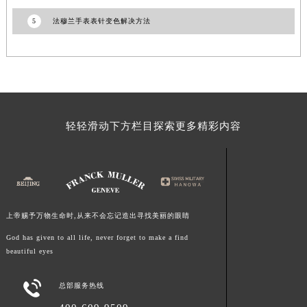
陕西省西安市碑林区南关正街88号华侨城长安国际中心E座6楼10室法穆兰售后服务中心（需提前预约）
5
法穆兰手表表针变色解决方法
海南省海口市龙华区金贸东路5号海口华润大厦B座17层1707室法穆兰售后服务中心（需提前预约）
河北省唐山市路南区新华东道100号万达广场写字楼A座10层1002室法穆兰售后服务中心（需提前预约）
台州市椒江区东海大道1800号腾达中心东1幢20楼2002室法穆兰售后服务中心（需提前预约）
呼和浩特市玉泉区大学西街70号华润万象城写字楼（鄂尔多斯大厦）23层2326室法穆兰售后服务中心（需提前预约）
兰州市七里河区西津西路16号兰州中心写字楼21层2102室法穆兰售后服务中心（需提前预约）
重庆市解放碑渝中区民权路28号英利国际金融中心写字楼20层01室法穆兰售后服务中心（需提前预约）
轻轻滑动下方栏目探索更多精彩内容
节假日正常营业！
上帝赐予万物生命时,从来不会忘记造出寻找美丽的眼睛
God has given to all life, never forget to make a find
beautiful eyes

总部服务热线