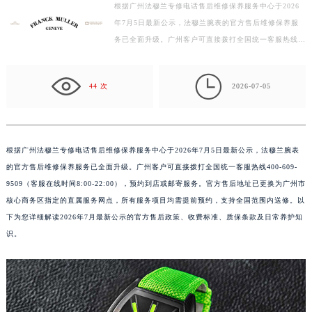
徐州市鼓楼区淮海东路29号苏宁广场IFC国际金融中心写字楼35层3508室（需提前预约）
根据广州法穆兰专修电话售后维修保养服务中心于2026
扬州市邗江区国展路29号星耀天地写字楼1号楼18层1803室（需提前预约）
年7月5日最新公示，法穆兰腕表的官方售后维修保养服
务已全面升级。广州客户可直接拨打全国统一客服热线
盐城市盐都区世纪大道5号盐城金融城写字楼1号楼16层1604室（需提前预约）
400-609-9509（客服在线时间8:00-22:00），预约到店
泰州市海陵区永定东路399号置地商务中心东塔写字楼（华润万象城）17层1706室（需提前预约）
或邮寄…

宁波市江北区大闸南路500号来福士广场办公楼20层2009室（需提前预约）
44 次
2026-07-05
杭州市上城区钱江路1366号华润大厦写字楼A座5层503-5室（需提前预约）
金华市金东区东市南街777号金华万达广场写字楼4号楼22层2209室（需提前预约）
绍兴市越城区胜利东路379号世茂天际中心写字楼8层805室（需提前预约）
根据广州法穆兰专修电话售后维修保养服务中心于2026年7月5日最新公示，法穆兰腕表
嘉兴市南湖区广益路705号嘉兴世界贸易中心写字楼A座13层1304室（需提前预约）
的官方售后维修保养服务已全面升级。广州客户可直接拨打全国统一客服热线400-609-
南昌市红谷滩新区红谷中大道998号绿地双子塔（中央广场）A1座办公楼14层07室（需提前预约）
9509（客服在线时间8:00-22:00），预约到店或邮寄服务。官方售后地址已更换为广州市
济南市历下区经十路11111号华润中心写字楼（万象城）15层1508室（需提前预约）
核心商务区指定的直属服务网点，所有服务项目均需提前预约，支持全国范围内送修。以
广州市天河区天河路230号万菱汇国际中心写字楼A塔7层704室（需提前预约）
下为您详细解读2026年7月最新公示的官方售后政策、收费标准、质保条款及日常养护知
识。
广州市越秀区环市东路371-375号世界贸易中心大厦南塔写字楼15层07室（需提前预约）
深圳市罗湖区深南东路5001号华润大厦写字楼17层1701室（需提前预约）
惠州市惠城区江北文昌一路7号华贸大厦写字楼1座30层05室（需提前预约）
厦门市思明区湖滨东路95号华润大厦写字楼B座11层1104室（需提前预约）