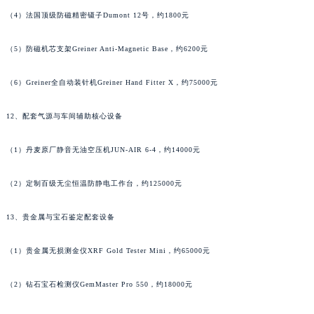
广西壮族自治区河池市金城江区金城江街道朝阳路法穆兰售后服务中心（需提前预约）
（4）法国顶级防磁精密镊子Dumont 12号，约1800元
广西壮族自治区贺州市八步区城东街道灵峰南路法穆兰售后服务中心（需提前预约）
广西壮族自治区来宾市兴宾区桂中大道法穆兰售后服务中心（需提前预约）
（5）防磁机芯支架Greiner Anti-Magnetic Base，约6200元
广西壮族自治区柳州市城中区中山中路法穆兰售后服务中心（需提前预约）
广西壮族自治区钦州市钦南区金海湾东大街法穆兰售后服务中心（需提前预约）
（6）Greiner全自动装针机Greiner Hand Fitter X，约75000元
广西壮族自治区梧州市万秀区龙湖镇高旺路法穆兰售后服务中心（需提前预约）
12、配套气源与车间辅助核心设备
广西壮族自治区玉林市玉州区金玉路法穆兰售后服务中心（需提前预约）
海南省儋州市儋州市那大镇兰洋北路法穆兰售后服务中心（需提前预约）
（1）丹麦原厂静音无油空压机JUN-AIR 6-4，约14000元
海南省东方市八所镇解放西路法穆兰售后服务中心（需提前预约）
海南省琼海市嘉积镇东风路法穆兰售后服务中心（需提前预约）
（2）定制百级无尘恒温防静电工作台，约125000元
海南省三沙市西沙区西沙群岛永兴岛北京路法穆兰售后服务中心（需提前预约）
13、贵金属与宝石鉴定配套设备
海南省三亚市吉阳区迎宾路法穆兰售后服务中心（需提前预约）
海南省万宁市万城镇解放路法穆兰售后服务中心（需提前预约）
（1）贵金属无损测金仪XRF Gold Tester Mini，约65000元
海南省文昌市文城镇教育东路法穆兰售后服务中心（需提前预约）
海南省五指山市通什镇三月三大道法穆兰售后服务中心（需提前预约）
（2）钻石宝石检测仪GemMaster Pro 550，约18000元
香港特别行政区尖沙咀区油尖旺区广东道法穆兰售后服务中心（需提前预约）