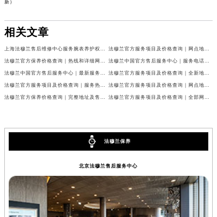
新疆维吾尔自治区伊宁市解放西路法穆兰售后服务中心（需提前预约）
新）
贵州省安顺市西秀区中华南路法穆兰售后服务中心（需提前预约）
贵州省毕节市七星关区松山路法穆兰售后服务中心（需提前预约）
相关文章
贵州省六盘水市钟山区钟山大道法穆兰售后服务中心（需提前预约）
上海法穆兰售后维修中心服务腕表养护权威公示（2026年7月最新）
法穆兰官方服务项目及价格查询｜网点地址与24小时客服热线权威信息通告（2026年7月最新）
贵州省黔东南苗族侗族自治州凯里市北京西路法穆兰售后服务中心（需提前预约）
法穆兰官方保养价格查询｜热线和详细网点地址权威信息公告（2026年7月最新）
法穆兰中国官方售后服务中心｜服务电话及全部网点地址权威信息公告（2026年7月最新）
贵州省黔西南布依族苗族自治州兴义市大道与桔香路交汇处法穆兰售后服务中心（需提前预约）
法穆兰中国官方售后服务中心｜最新服务电话及地址权威信息声明（2026年7月最新）
法穆兰官方服务项目及价格查询｜全新地址及24小时服务电话权威信息通告（2026年7月最新）
贵州省铜仁市碧江区民主路法穆兰售后服务中心（需提前预约）
法穆兰官方服务项目及价格查询｜服务热线及全部维修地址权威信息通知（2026年7月最新）
法穆兰官方服务项目及价格查询｜网点地址与24小时服务电话权威信息通知（2026年7月最新）
贵州省遵义市红花岗区共青大道与嵩山路交叉口法穆兰售后服务中心（需提前预约）
法穆兰官方保养价格查询｜完整地址及售后热线权威信息公告（2026年7月最新）
法穆兰官方服务项目及价格查询｜全部网点地址与客服热线权威信息通告（2026年7月最新）
四川省阿坝州市马尔康市团结街法穆兰售后服务中心（需提前预约）
四川省巴中市巴州区江北大道法穆兰售后服务中心（需提前预约）
四川省成都市锦江区人民东路6号SAC东原中心24层2406B室法穆兰售后服务中心（需提前预约）
法穆兰保养
四川省达州市通川区中心广场、老车坝法穆兰售后服务中心（需提前预约）
四川省德阳市旌阳区长江西路、南街法穆兰售后服务中心（需提前预约）
北京法穆兰售后服务中心
四川省甘孜州市康定市情歌广场、箭炉街法穆兰售后服务中心（需提前预约）
四川省广安市广安区建安南路法穆兰售后服务中心（需提前预约）
四川省广元市利州区老城南北街、东大街法穆兰售后服务中心（需提前预约）