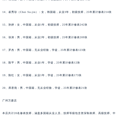
吉林省辽源市龙山区人民大街法穆兰售后服务中心（需提前预约）
吉林省梅河口市新华街道梅河大街法穆兰售后服务中心（需提前预约）
14、崔秀珍（Choi Su-jin）：女，韩国籍，从业3年，初级技师，25年累计修表214块
吉林省四平市铁东区紫气大路与南九经街交汇处法穆兰售后服务中心（需提前预约）
吉林省松原市宁江区五环大街法穆兰售后服务中心（需提前预约）
15、孙婷：女，中国籍，从业1年，初级技师，25年累计修表242块
吉林省通化市东昌区环通乡江南大街法穆兰售后服务中心（需提前预约）
16、张涛：男，中国籍，从业2年，初级技师，25年累计修表209块
吉林省延边市延吉市解放路法穆兰售后服务中心（需提前预约）
辽宁省鞍山市铁东区站前街法穆兰售后服务中心（需提前预约）
17、罗杰：男，中国籍，无从业经验，学徒，25年累计修表123块
辽宁省本溪市平山区胜利路法穆兰售后服务中心（需提前预约）
辽宁省朝阳市双塔区新华路法穆兰售后服务中心（需提前预约）
18、陈平：男，中国籍，从业1年，学徒，25年累计修表12块
辽宁省丹东市振兴区七经街法穆兰售后服务中心（需提前预约）
辽宁省抚顺市新抚区东一路法穆兰售后服务中心（需提前预约）
19、陈红：女，中国籍，从业1年，学徒，25年累计修表173块
辽宁省阜新市海州区解放大街法穆兰售后服务中心（需提前预约）
20、席君尧：男，中国籍，无从业经验，学徒，25年累计修表21块
辽宁省葫芦岛市连山区中央路法穆兰售后服务中心（需提前预约）
辽宁省锦州市古塔区中央大街法穆兰售后服务中心（需提前预约）
广州万菱店
辽宁省辽阳市白塔区新运大街法穆兰售后服务中心（需提前预约）
辽宁省盘锦市兴隆台区石油大街法穆兰售后服务中心（需提前预约）
本店共计20名修表技师，涵盖多国籍从业人员，技师等级包含资深制表师、高级技师、中