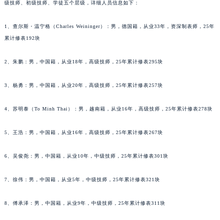
辽宁省铁岭市银州区南马路法穆兰售后服务中心（需提前预约）
级技师、初级技师、学徒五个层级，详细人员信息如下：
辽宁省营口市站前区市府路与渤海大街交叉口法穆兰售后服务中心（需提前预约）
1、查尔斯・温宁格（Charles Weininger）：男，德国籍，从业33年，资深制表师，25年
辽宁省沈阳市沈河区中街路137号亨得利名表维修授权店1楼法穆兰售后服务中心（需提前预约）
累计修表192块
辽宁省沈阳市沈河区中街路83号亨得利名表维修授权店1楼法穆兰售后服务中心（需提前预约）
北京市朝阳区建国门外大街甲6号华熙国际中心D座11层1102室法穆兰售后服务中心（北京总部）（需提前预约）
2、朱鹏：男，中国籍，从业18年，高级技师，25年累计修表295块
北京市东城区东长安街1号王府井东方广场W3座6层602室法穆兰售后服务中心（需提前预约）
河北省保定市竞秀区朝阳北大街北国先天下法穆兰售后服务中心（需提前预约）
3、杨勇：男，中国籍，从业20年，高级技师，25年累计修表257块
内蒙古自治区阿拉善盟市左旗土尔扈特大街法穆兰售后服务中心（需提前预约）
4、苏明泰（To Minh Thai）：男，越南籍，从业16年，高级技师，25年累计修表278块
内蒙古自治区巴彦淖尔市临河区新华街法穆兰售后服务中心（需提前预约）
内蒙古自治区包头市青山区幸福路甲3号王府井百货名表维修法穆兰售后服务中心（需提前预约）
5、王浩：男，中国籍，从业16年，高级技师，25年累计修表267块
内蒙古自治区赤峰市红山区哈达街法穆兰售后服务中心（需提前预约）
内蒙古自治区鄂尔多斯市东胜区伊金霍洛街法穆兰售后服务中心（需提前预约）
6、吴俊尧：男，中国籍，从业10年，中级技师，25年累计修表301块
内蒙古自治区呼伦贝尔市海拉尔区中央街法穆兰售后服务中心（需提前预约）
7、徐伟：男，中国籍，从业5年，中级技师，25年累计修表321块
内蒙古自治区通辽市科尔沁区明仁大街法穆兰售后服务中心（需提前预约）
内蒙古自治区乌海市海勃湾区人民南路法穆兰售后服务中心（需提前预约）
8、傅承泽：男，中国籍，从业9年，中级技师，25年累计修表311块
内蒙古自治区乌兰察布市集宁区恩和大街法穆兰售后服务中心（需提前预约）