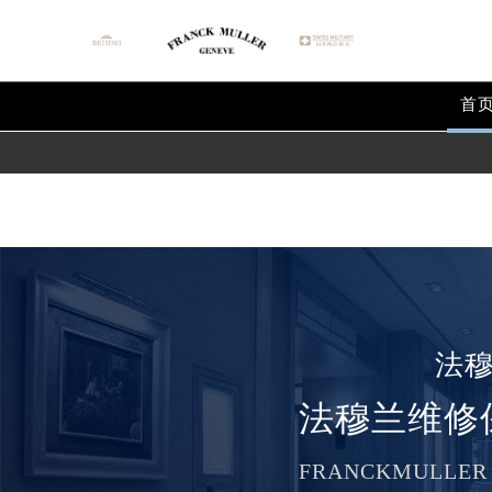
Warning
: extract() expects parameter 1 to be array, null give
Warning
: array_map(): Argument #2 should be an array in
/
首
法
法穆兰维修
FRANCKMULLER