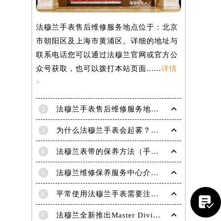
法穆兰手表售后维修服务地点位于：北京
市朝阳区及上海市黄浦区。详细的地址与
联系电话您可以通过法穆兰官网或官方公
众号获取，也可以拨打本站页面......
详情
>
2
法穆兰手表售后维修服务地点电话是多少？
3
为什么法穆兰手表会起雾？(法穆兰手表起雾处理方法？)
4
法穆兰表带的保养方法（手表如何保养）
5
法穆兰维修保养服务中心介绍 | 法穆兰
6
平常使用法穆兰手表需要注意哪些事项|法穆兰技师为您讲解

7
法穆兰全新推出Master Diving限量版腕表