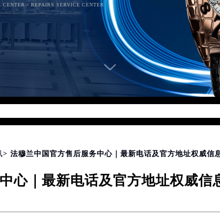
 CENTER - REPAIRS SERVICE CENTER
d for foreach() in
/www/wwwroot/seo/countryt/two/www.fr
der.php
on line
166
讯
> 法穆兰中国官方售后服务中心｜最新电话及官方地址权威信息
中心｜最新电话及官方地址权威信息通