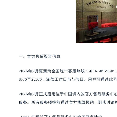
一、官方售后渠道信息
2026年7月更新为全国统一客服热线：400-609
8:00至22:00，涵盖工作日与节假日。用户可通
2026年7月正式启用位于中国境内的官方售后服务
服务。所有服务须提前通过官方热线预约，到店时请
（一）法穆兰官方售后服务中心全国网点地址