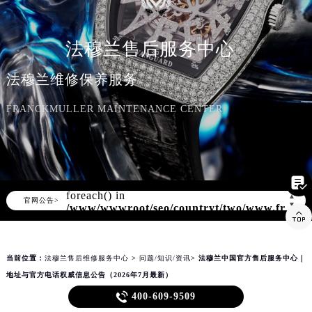
法穆兰售后服务中心
法穆兰维修保养服务
FRANCKMULLER MAINTENANCE CENTER


▲
官网公告>
▼
Warning
: Invalid argument supplied for
foreach() in
/www/wwwroot/seo/countryt/two/www.franck
content/themes/FranckMuller/header.php

400-609-9509
on line
166
当前位置：
法穆兰售后维修服务中心
>
问题/知识/资讯
> 法穆兰中国官方售后服务中心｜