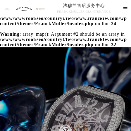
法穆兰售后服务中心
Warning
: extract() expects parameter 1 to be array, null

FRANCKMULLER MAINTENANCE
given in
/www/wwwroot/seo/countryt/two/www.franckfw.com/wp-
法穆兰售后服务中心竭诚为您服务！
content/themes/FranckMuller/header.php
on line
24
Warning
: array_map(): Argument #2 should be an array in
/www/wwwroot/seo/countryt/two/www.franckfw.com/wp-
content/themes/FranckMuller/header.php
on line
32
联系我们