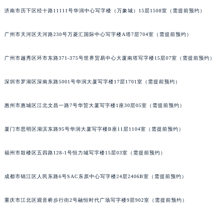
吉林省梅河口市新华街道梅河大街法穆兰售后服务中心（需提前预约）
济南市历下区经十路11111号华润中心写字楼（万象城）15层1508室（需提前预约）
吉林省四平市铁东区紫气大路与南九经街交汇处法穆兰售后服务中心（需提前预约）
广州市天河区天河路230号万菱汇国际中心写字楼A塔7层704室（需提前预约）
吉林省松原市宁江区五环大街法穆兰售后服务中心（需提前预约）
吉林省通化市东昌区环通乡江南大街法穆兰售后服务中心（需提前预约）
广州市越秀区环市东路371-375号世界贸易中心大厦南塔写字楼15层07室（需提前预约）
吉林省延边市延吉市解放路法穆兰售后服务中心（需提前预约）
辽宁省鞍山市铁东区站前街法穆兰售后服务中心（需提前预约）
深圳市罗湖区深南东路5001号华润大厦写字楼17层1701室（需提前预约）
辽宁省本溪市平山区胜利路法穆兰售后服务中心（需提前预约）
辽宁省朝阳市双塔区新华路法穆兰售后服务中心（需提前预约）
惠州市惠城区江北文昌一路7号华贸大厦写字楼1座30层05室（需提前预约）
辽宁省丹东市振兴区七经街法穆兰售后服务中心（需提前预约）
厦门市思明区湖滨东路95号华润大厦写字楼B座11层1104室（需提前预约）
辽宁省抚顺市新抚区东一路法穆兰售后服务中心（需提前预约）
辽宁省阜新市海州区解放大街法穆兰售后服务中心（需提前预约）
福州市鼓楼区五四路128-1号恒力城写字楼15层03室（需提前预约）
辽宁省葫芦岛市连山区中央路法穆兰售后服务中心（需提前预约）
辽宁省锦州市古塔区中央大街法穆兰售后服务中心（需提前预约）
成都市锦江区人民东路6号SAC东原中心写字楼24层2406B室（需提前预约）
辽宁省辽阳市白塔区新运大街法穆兰售后服务中心（需提前预约）
重庆市江北区观音桥步行街2号融恒时代广场写字楼9层902室（需提前预约）
辽宁省盘锦市兴隆台区石油大街法穆兰售后服务中心（需提前预约）
辽宁省铁岭市银州区南马路法穆兰售后服务中心（需提前预约）