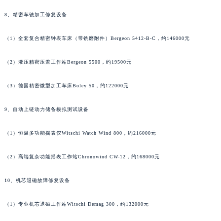
香港特别行政区九龙区油尖旺区弥敦道法穆兰售后服务中心（需提前预约）
8、精密车铣加工修复设备
香港特别行政区铜锣湾区湾仔区轩尼诗道法穆兰售后服务中心（需提前预约）
河南省安阳市文峰区解放大道法穆兰售后服务中心（需提前预约）
（1）全套复合精密钟表车床（带铣磨附件）Bergeon 5412-B-C，约146000元
河南省鹤壁市淇滨区九州路法穆兰售后服务中心（需提前预约）
（2）液压精密压盖工作站Bergeon 5500，约19500元
河南省济源市沁园街道济水大道法穆兰售后服务中心（需提前预约）
河南省焦作市解放区解放路法穆兰售后服务中心（需提前预约）
（3）德国精密微型加工车床Boley 50，约122000元
河南省开封市鼓楼区中山路法穆兰售后服务中心（需提前预约）
河南省洛阳市西工区中州中路与解放路交叉口法穆兰售后服务中心（需提前预约）
9、自动上链动力储备模拟测试设备
河南省漯河市源汇区交通路法穆兰售后服务中心（需提前预约）
河南省南阳市宛城区范蠡东路与南都路交叉口法穆兰售后服务中心（需提前预约）
（1）恒温多功能摇表仪Witschi Watch Wind 800，约216000元
河南省平顶山市卫东区建设路法穆兰售后服务中心（需提前预约）
（2）高端复杂功能摇表工作站Chronowind CW-12，约168000元
河南省濮阳市大华龙区开州路绿城路交叉口法穆兰售后服务中心（需提前预约）
河南省三门峡市湖滨区和平路法穆兰售后服务中心（需提前预约）
10、机芯退磁故障修复设备
河南省商丘市梁园区神火大道法穆兰售后服务中心（需提前预约）
河南省新乡市红旗区人民路法穆兰售后服务中心（需提前预约）
（1）专业机芯退磁工作站Witschi Demag 300，约132000元
河南省信阳市浉河区东方红大道法穆兰售后服务中心（需提前预约）