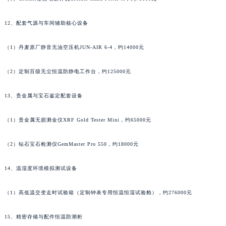
湖南省郴州市北湖区国庆北路法穆兰售后服务中心（需提前预约）
湖南省衡阳市雁峰区解放路法穆兰售后服务中心（需提前预约）
12、配套气源与车间辅助核心设备
湖南省怀化市鹤城区迎丰中路法穆兰售后服务中心（需提前预约）
（1）丹麦原厂静音无油空压机JUN-AIR 6-4，约14000元
湖南省娄底市娄星区长青街法穆兰售后服务中心（需提前预约）
湖南省邵阳市双清区东风路法穆兰售后服务中心（需提前预约）
（2）定制百级无尘恒温防静电工作台，约125000元
湖南省湘潭市雨湖区莲城大道法穆兰售后服务中心（需提前预约）
湖南省益阳市赫山区桃花仑路法穆兰售后服务中心（需提前预约）
13、贵金属与宝石鉴定配套设备
湖南省永州市冷水滩区永州大道与中兴路交叉口法穆兰售后服务中心（需提前预约）
（1）贵金属无损测金仪XRF Gold Tester Mini，约65000元
湖南省岳阳市岳阳楼区东茅岭路法穆兰售后服务中心（需提前预约）
湖南省张家界市永定区解放路法穆兰售后服务中心（需提前预约）
（2）钻石宝石检测仪GemMaster Pro 550，约18000元
湖南省长沙市芙蓉区建湘路393号世茂环球金融中心写字楼10层1013室法穆兰售后服务中心（需提前预约）
湖南省株洲市芦淞区建设南路法穆兰售后服务中心（需提前预约）
14、温湿度环境模拟测试设备
甘肃省白银市白银区北京路法穆兰售后服务中心（需提前预约）
甘肃省定西市安定区解放路法穆兰售后服务中心（需提前预约）
（1）高低温交变走时试验箱（定制钟表专用恒温恒湿试验舱），约276000元
甘肃省敦煌市沙州镇阳关中路法穆兰售后服务中心（需提前预约）
15、精密存储与配件恒温防潮柜
甘肃省合作市人民街法穆兰售后服务中心（需提前预约）