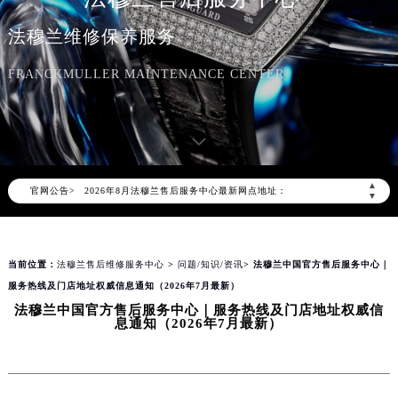
法穆兰维修保养服务
FRANCKMULLER MAINTENANCE CENTER
2026年8月法穆兰中国区售后服务网络优化升级公告
2026年8月法穆兰全国官方售后客户服务热线：400-609-9509
法穆兰官方全国统一服务热线400-609-9509，服务覆盖中国大陆、香港、澳门、台湾全部区域（非大陆需加拨“+86”）
▲
2026年8月法穆兰售后服务中心最新网点地址：
官网公告>
▼
北京市朝阳区建国门外大街甲6号华熙国际中心写字楼D座11层1102室（北京总部）（需提前预约）
北京市东城区东长安街1号东方广场写字楼W3座6层602室（需提前预约）
天津市和平区赤峰道136号天津国际金融中心写字楼26层2603室（需提前预约）
当前位置：
法穆兰售后维修服务中心
>
问题/知识/资讯
> 法穆兰中国官方售后服务中心｜
服务热线及门店地址权威信息通知（2026年7月最新）
上海市徐汇区虹桥路3号港汇中心写字楼2座37层3705室（需提前预约）
法穆兰中国官方售后服务中心｜服务热线及门店地址权威信
上海市黄浦区南京东路299号宏伊国际广场写字楼8层806室（需提前预约）
息通知（2026年7月最新）
南京市秦淮区中山南路1号（新街口）南京中心写字楼22层C1-1室（需提前预约）
常州市新北区龙锦路1590号现代传媒中心写字楼5号楼10层1008室（需提前预约）
徐州市鼓楼区淮海东路29号苏宁广场IFC国际金融中心写字楼35层3508室（需提前预约）