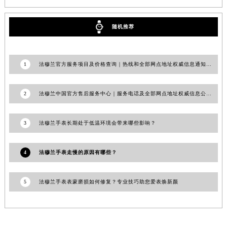
随机推荐
1
法穆兰官方服务项目及价格查询｜热线和全部网点地址权威信息通知（2026年7月最新）
2
法穆兰中国官方售后服务中心｜服务电话及全部网点地址权威信息公告（2026年7月最新）
3
法穆兰手表长期处于低温环境会带来哪些影响？
4
法穆兰手表走慢的原因有哪些？
5
法穆兰手表表蒙磨损如何修复？专业技巧助您爱表焕新颜