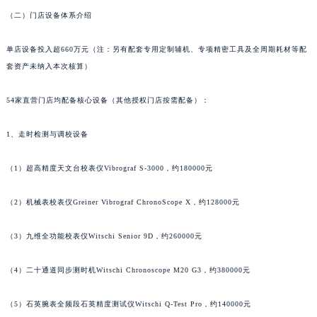
山东省潍坊市奎文区东风东街法穆兰售后服务中心（需提前预约）
（二）门店设备体系介绍
山东省枣庄市滕州市北辛路与善国路交叉口法穆兰售后服务中心（需提前预约）
单店设备投入超660万元（注：另有配套专用定制辅机、专项精密工具及全周期耗材等配
山东省淄博市张店区金晶大道法穆兰售后服务中心（需提前预约）
套资产未纳入本次核算）
上海市黄浦区南京东路299号宏伊国际广场写字楼8层806室法穆兰售后服务中心（需提前预约）
上海市徐汇区虹桥路3号港汇中心2座37层3705室法穆兰售后服务中心（需提前预约）
54家直营门店均配备核心设备（其他授权门店按需配备）：
浙江省杭州市上城区钱江路1366号华润大厦A座5层503-5室法穆兰售后服务中心（需提前预约）
浙江省湖州市吴兴区劳动路法穆兰售后服务中心（需提前预约）
1、走时检测与调校设备
浙江省嘉兴市南湖区广益路705号嘉兴世界贸易中心A座13层1304室法穆兰售后服务中心（需提前预约）
（1）超高精度天文台校表仪Vibrograf S-3000，约180000元
浙江省金华市金东区东市南街777号金华万达广场4号楼22楼2209室法穆兰售后服务中心（需提前预约）
浙江省丽水市莲都区解放街法穆兰售后服务中心（需提前预约）
（2）机械表校表仪Greiner Vibrograf ChronoScope X，约128000元
浙江省宁波市江北区大闸南路500号来福士广场办公楼20层2009室法穆兰售后服务中心（需提前预约）
浙江省衢州市柯城区上街法穆兰售后服务中心（需提前预约）
（3）九维全功能校表仪Witschi Senior 9D，约260000元
浙江省绍兴市越城区胜利东路379号世茂天际中心写字楼8层805室法穆兰售后服务中心（需提前预约）
浙江省舟山市定海区解放东路法穆兰售后服务中心（需提前预约）
（4）二十通道同步测时机Witschi Chronoscope M20 G3，约380000元
澳门特别行政区大堂区议事亭前地（新马路）法穆兰售后服务中心（需提前预约）
（5）石英腕表全频段石英精度测试仪Witschi Q-Test Pro，约140000元
澳门特别行政区风顺堂区南湾大马路法穆兰售后服务中心（需提前预约）