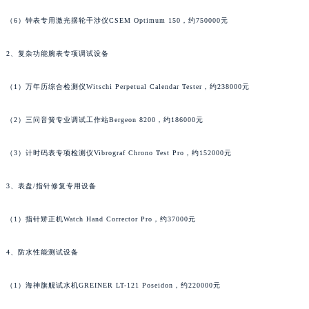
澳门特别行政区花地玛堂区关闸广场法穆兰售后服务中心（需提前预约）
（6）钟表专用激光摆轮干涉仪CSEM Optimum 150，约750000元
澳门特别行政区花王堂区大三巴商圈法穆兰售后服务中心（需提前预约）
澳门特别行政区嘉模堂区官也街法穆兰售后服务中心（需提前预约）
2、复杂功能腕表专项调试设备
澳门省路氹城市金光大道法穆兰售后服务中心（需提前预约）
（1）万年历综合检测仪Witschi Perpetual Calendar Tester，约238000元
澳门特别行政区望德堂区塔石广场法穆兰售后服务中心（需提前预约）
福建省福州市鼓楼区五四路128-1号恒力城写字楼15层03室法穆兰售后服务中心（需提前预约）
（2）三问音簧专业调试工作站Bergeon 8200，约186000元
福建省厦门市思明区湖滨东路95号万象城华润大厦B座11层1104室法穆兰售后服务中心（需提前预约）
广东省潮州市潮安区新风路与潮汕路交汇处法穆兰售后服务中心（需提前预约）
（3）计时码表专项检测仪Vibrograf Chrono Test Pro，约152000元
广东省广州市天河区天河路230号万菱汇国际中心A塔7层704室法穆兰售后服务中心（需提前预约）
广东省广州市越秀区环市东路371-375号世界贸易中心大厦南塔15层1507室法穆兰售后服务中心（需提前预约）
3、表盘/指针修复专用设备
广东省河源市源城区越王大道法穆兰售后服务中心（需提前预约）
（1）指针矫正机Watch Hand Corrector Pro，约37000元
广东省惠州市惠城区江北文昌一路7号华贸大厦1座30层3005室法穆兰售后服务中心（需提前预约）
广东省江门市蓬江区广场西路法穆兰售后服务中心（需提前预约）
4、防水性能测试设备
广东省揭阳市榕城进贤门步行街法穆兰售后服务中心（需提前预约）
广东省茂名市电白区水东街道迎宾大道法穆兰售后服务中心（需提前预约）
（1）海神旗舰试水机GREINER LT-121 Poseidon，约220000元
广东省梅州市梅江区金燕大道法穆兰售后服务中心（需提前预约）