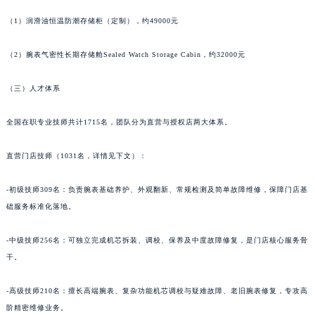
甘肃省嘉峪关市雄关区新华中路法穆兰售后服务中心（需提前预约）
（1）润滑油恒温防潮存储柜（定制），约49000元
甘肃省金昌市金川区北京路法穆兰售后服务中心（需提前预约）
甘肃省酒泉市肃州区西大街法穆兰售后服务中心（需提前预约）
（2）腕表气密性长期存储舱Sealed Watch Storage Cabin，约32000元
甘肃省临夏市城南街道团结路法穆兰售后服务中心（需提前预约）
（三）人才体系
甘肃省陇南市武都区人民路法穆兰售后服务中心（需提前预约）
甘肃省平凉市崆峒区西大街法穆兰售后服务中心（需提前预约）
全国在职专业技师共计1715名，团队分为直营与授权店两大体系。
甘肃省庆阳市西峰区南大街法穆兰售后服务中心（需提前预约）
甘肃省天水市秦州区民主路法穆兰售后服务中心（需提前预约）
直营门店技师（1031名，详情见下文）：
甘肃省武威市凉州区迎宾路法穆兰售后服务中心（需提前预约）
甘肃省张掖市甘州区民乐北路法穆兰售后服务中心（需提前预约）
-初级技师309名：负责腕表基础养护、外观翻新、常规检测及简单故障维修，保障门店基
础服务标准化落地。
宁夏回族自治区固原市原州区文化街法穆兰售后服务中心（需提前预约）
宁夏回族自治区石嘴山市大武口区贺兰山路法穆兰售后服务中心（需提前预约）
-中级技师256名：可独立完成机芯拆装、调校、保养及中度故障修复，是门店核心服务骨
宁夏回族自治区吴忠市利通区开元大道法穆兰售后服务中心（需提前预约）
干。
宁夏回族自治区银川市兴庆区新华东路97号新百中心C馆一层C1-18号商铺法穆兰售后服务中心（需提前预约）
宁夏回族自治区中卫市沙坡头区鼓楼东街法穆兰售后服务中心（需提前预约）
-高级技师210名：擅长高端腕表、复杂功能机芯调校与疑难故障、老旧腕表修复，专攻高
青海省果洛藏族自治州玛沁县团结路法穆兰售后服务中心（需提前预约）
阶精密维修业务。