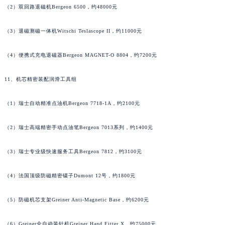
（2）双回路退磁机Bergeon 6500，约48000元
河南省许昌市魏都区建安大道与八龙路交叉口法穆兰售后服务中心（需提前预约）
河南省郑州市二七区民主路10号华润大厦29层2905室法穆兰售后服务中心（需提前预约）
（3）退磁测磁一体机Witschi Teslascope II，约11000元
河南省周口市川汇区七一路法穆兰售后服务中心（需提前预约）
河南省驻马店市驿城区乐山大道与置地大道交叉口法穆兰售后服务中心（需提前预约）
（4）便携式充电退磁器Bergeon MAGNET-O 8804，约7200元
湖北省鄂州市鄂城区文星大道法穆兰售后服务中心（需提前预约）
湖北省黄冈市黄州区赤壁大道法穆兰售后服务中心（需提前预约）
11、机芯精密装配润滑工具组
湖北省黄石市黄石港区武汉路法穆兰售后服务中心（需提前预约）
（1）瑞士自动精准点油机Bergeon 7718-1A，约2100元
湖北省荆门市东宝中天街步行街法穆兰售后服务中心（需提前预约）
湖北省荆州市荆州区荆中路法穆兰售后服务中心（需提前预约）
（2）瑞士高端精密手动点油笔Bergeon 7013系列，约1400元
湖北省十堰市茅箭区人民北路法穆兰售后服务中心（需提前预约）
湖北省随州市曾都区青年路法穆兰售后服务中心（需提前预约）
（3）瑞士专业级快速服务工具Bergeon 7812，约3100元
湖北省咸宁市咸安区长安大道法穆兰售后服务中心（需提前预约）
（4）法国顶级防磁精密镊子Dumont 12号，约1800元
湖北省襄阳市樊城区长虹路与人民路交叉口法穆兰售后服务中心（需提前预约）
湖北省孝感市孝南区复兴大道法穆兰售后服务中心（需提前预约）
（5）防磁机芯支架Greiner Anti-Magnetic Base，约6200元
湖北省宜昌市西陵区夷陵大道与港窑路法穆兰售后服务中心（需提前预约）
湖南省常德市武陵区人民路法穆兰售后服务中心（需提前预约）
（6）Greiner全自动装针机Greiner Hand Fitter X，约75000元