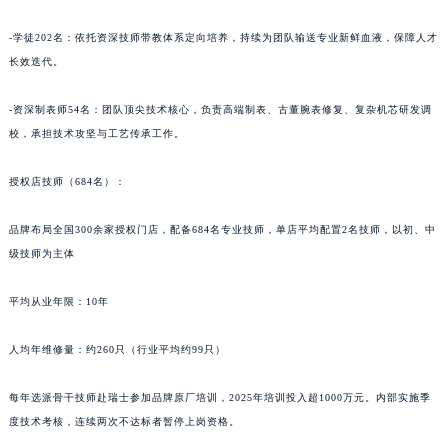
青海省海北藏族自治州海晏县将军路法穆兰售后服务中心（需提前预约）
-学徒202名：依托资深技师带教体系定向培养，持续为团队输送专业新鲜血液，保障人才
青海省海东市乐都区滨河路法穆兰售后服务中心（需提前预约）
长效迭代。
青海省海南藏族自治州共和县青海湖大街法穆兰售后服务中心（需提前预约）
青海省海西蒙古族藏族自治州德令哈市柴达木路法穆兰售后服务中心（需提前预约）
-资深制表师54名：团队顶尖技术核心，负责高端制表、古董腕表修复、复杂机芯研发调
青海省黄南藏族自治州同仁市德合隆路法穆兰售后服务中心（需提前预约）
校，承担技术攻坚与工艺传承工作。
青海省西宁市城西区海湖新区西关大道法穆兰售后服务中心（需提前预约）
授权店技师（684名）：
青海省玉树藏族自治州结古镇胜利路法穆兰售后服务中心（需提前预约）
陕西省安康市汉滨区金州路法穆兰售后服务中心（需提前预约）
品牌布局全国300余家授权门店，配备684名专业技师，单店平均配置2名技师，以初、中
陕西省宝鸡市渭滨区经二路法穆兰售后服务中心（需提前预约）
级技师为主体
陕西省汉中市汉台区北大街法穆兰售后服务中心（需提前预约）
陕西省商洛市商州区州城街法穆兰售后服务中心（需提前预约）
平均从业年限：10年
陕西省铜川市王益区红旗街法穆兰售后服务中心（需提前预约）
人均年维修量：约260只（行业平均约99只）
陕西省渭南市临渭区东风大街法穆兰售后服务中心（需提前预约）
陕西省咸阳市秦都区沣西新城统一西路与白马河路交汇处法穆兰售后服务中心（需提前预约）
每年选派骨干技师赴瑞士参加品牌原厂培训，2025年培训投入超1000万元。内部实施季
陕西省延安市宝塔区中心街法穆兰售后服务中心（需提前预约）
度技术考核，连续两次不达标者暂停上岗资格。
陕西省榆林市榆阳区长兴路法穆兰售后服务中心（需提前预约）