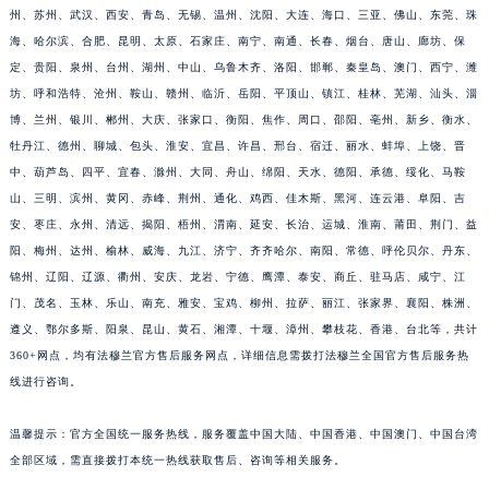
州、苏州、武汉、西安、青岛、无锡、温州、沈阳、大连、海口、三亚、佛山、东莞、珠
江西省九江市浔阳区浔阳路法穆兰售后服务中心（需提前预约）
海、哈尔滨、合肥、昆明、太原、石家庄、南宁、南通、长春、烟台、唐山、廊坊、保
江西省南昌市红谷滩新区红谷中大道998号绿地双子塔（中央广场）A1座办公楼14层1407室法穆兰售后服务中心（需提前预约）
定、贵阳、泉州、台州、湖州、中山、乌鲁木齐、洛阳、邯郸、秦皇岛、澳门、西宁、潍
江西省萍乡市安源区萍安北大道与康庄路交叉口法穆兰售后服务中心（需提前预约）
坊、呼和浩特、沧州、鞍山、赣州、临沂、岳阳、平顶山、镇江、桂林、芜湖、汕头、淄
江西省上饶市信州区滨江西路法穆兰售后服务中心（需提前预约）
博、兰州、银川、郴州、大庆、张家口、衡阳、焦作、周口、邵阳、亳州、新乡、衡水、
江西省新余市渝水区北湖西路法穆兰售后服务中心（需提前预约）
牡丹江、德州、聊城、包头、淮安、宜昌、许昌、邢台、宿迁、丽水、蚌埠、上饶、晋
江西省宜春市袁州区中山中路法穆兰售后服务中心（需提前预约）
中、葫芦岛、四平、宜春、滁州、大同、舟山、绵阳、天水、德阳、承德、绥化、马鞍
山、三明、滨州、黄冈、赤峰、荆州、通化、鸡西、佳木斯、黑河、连云港、阜阳、吉
江西省鹰潭市月湖区胜利东路法穆兰售后服务中心（需提前预约）
安、枣庄、永州、清远、揭阳、梧州、渭南、延安、长治、运城、淮南、莆田、荆门、益
山东省德州市德城区东风中路法穆兰售后服务中心（需提前预约）
阳、梅州、达州、榆林、威海、九江、济宁、齐齐哈尔、南阳、常德、呼伦贝尔、丹东、
山东省东营市东营区济南路法穆兰售后服务中心（需提前预约）
锦州、辽阳、辽源、衢州、安庆、龙岩、宁德、鹰潭、泰安、商丘、驻马店、咸宁、江
山东省济南市历下区经十路11111号华润中心写字楼（万象城）15层1508室法穆兰售后服务中心（需提前预约）
门、茂名、玉林、乐山、南充、雅安、宝鸡、柳州、拉萨、丽江、张家界、襄阳、株洲、
山东省济宁市任城区太白楼路法穆兰售后服务中心（需提前预约）
遵义、鄂尔多斯、阳泉、昆山、黄石、湘潭、十堰、漳州、攀枝花、香港、台北等，共计
山东省莱芜市文化南路8号银座商城名表维修一楼名表维修法穆兰售后服务中心（需提前预约）
360+网点，均有法穆兰官方售后服务网点，详细信息需拨打法穆兰全国官方售后服务热
线进行咨询。
山东省临沂市兰山区解放路法穆兰售后服务中心（需提前预约）
山东省日照市东港区烟台路法穆兰售后服务中心（需提前预约）
温馨提示：官方全国统一服务热线，服务覆盖中国大陆、中国香港、中国澳门、中国台湾
山东省泰安市泰山区财源街道泰山大街法穆兰售后服务中心（需提前预约）
全部区域，需直接拨打本统一热线获取售后、咨询等相关服务。
山东省威海市环翠区新威海路89号振华商厦一楼名表维修法穆兰售后服务中心（需提前预约）