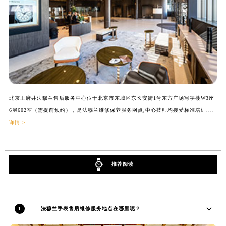
台州市椒江区东海大道1800号腾达中心东1幢20楼2002室法穆兰售后服务中心（需提前预约）
呼和浩特市玉泉区大学西街70号华润万象城写字楼（鄂尔多斯大厦）23层2326室法穆兰售后服务中心（需提前预约）
兰州市七里河区西津西路16号兰州中心写字楼21层2102室法穆兰售后服务中心（需提前预约）
重庆市解放碑渝中区民权路28号英利国际金融中心写字楼20层01室法穆兰售后服务中心（需提前预约）
节假日正常营业！
北京王府井法穆兰售后服务中心位于北京市东城区东长安街1号东方广场写字楼W3座
上
6层602室（需提前预约），是法穆兰维修保养服务网点,中心技师均接受标准培训....
（
详情 >
推荐阅读
1
法穆兰手表售后维修服务地点在哪里呢？