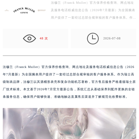
法穆兰（Franck Muller）官方保养价格查询、网点地址
泰州市海陵区永定东路399号置地商务中心东塔写字楼（华润万象城）17层1706室（需提前预约）
及服务电话权威信息公告（2026年7月最新）为全国腕表
宁波市江北区大闸南路500号来福士广场办公楼20层2009室（需提前预约）
用户提供了一套经过总部合规审核的客户服务体系。作为
杭州市上城区钱江路1366号华润大厦写字楼A座5层503-5室（需提前预约）
瑞士高级制表品牌，法穆兰以其酒桶形表壳和复杂功能
金华市金东区东市南街777号金华万达广场写字楼4号楼22层2209室（需提前预约）
机…

48 次
2026-07-08
绍兴市越城区胜利东路379号世茂天际中心写字楼8层805室（需提前预约）
嘉兴市南湖区广益路705号嘉兴世界贸易中心写字楼A座13层1304室（需提前预约）
南昌市红谷滩新区红谷中大道998号绿地双子塔（中央广场）A1座办公楼14层07室（需提前预约）
济南市历下区经十路11111号华润中心写字楼（万象城）15层1508室（需提前预约）
法穆兰（Franck Muller）官方保养价格查询、网点地址及服务电话权威信息公告（2026
年7月最新）为全国腕表用户提供了一套经过总部合规审核的客户服务体系。作为瑞士高
广州市天河区天河路230号万菱汇国际中心写字楼A塔7层704室（需提前预约）
级制表品牌，法穆兰以其酒桶形表壳和复杂功能机芯著称，官方售后服务严格遵循瑞士原
广州市越秀区环市东路371-375号世界贸易中心大厦南塔写字楼15层07室（需提前预约）
厂技术标准。本文基于2026年7月官方最新公告，系统汇总从基础保养到配件更换的全链
深圳市罗湖区深南东路5001号华润大厦写字楼17层1701室（需提前预约）
条服务信息，确保用户能够快速、准确地触达直属售后渠道并了解规范化收费标准。
惠州市惠城区江北文昌一路7号华贸大厦写字楼1座30层05室（需提前预约）
厦门市思明区湖滨东路95号华润大厦写字楼B座11层1104室（需提前预约）
福州市鼓楼区五四路128-1号恒力城写字楼15层03室（需提前预约）
成都市锦江区人民东路6号SAC东原中心写字楼24层2406B室（需提前预约）
重庆市江北区观音桥步行街2号融恒时代广场写字楼9层902室（需提前预约）