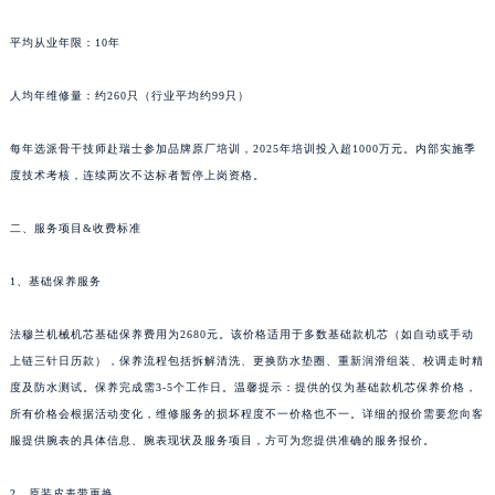
新疆维吾尔自治区阿拉山口市友好路法穆兰售后服务中心（需提前预约）
平均从业年限：10年
新疆维吾尔自治区阿勒泰市解放路法穆兰售后服务中心（需提前预约）
新疆维吾尔自治区阿图什市光明路法穆兰售后服务中心（需提前预约）
人均年维修量：约260只（行业平均约99只）
新疆维吾尔自治区白杨市军垦路法穆兰售后服务中心（需提前预约）
新疆维吾尔自治区北屯市团结路法穆兰售后服务中心（需提前预约）
每年选派骨干技师赴瑞士参加品牌原厂培训，2025年培训投入超1000万元。内部实施季
新疆维吾尔自治区博乐市博乐市北京路法穆兰售后服务中心（需提前预约）
度技术考核，连续两次不达标者暂停上岗资格。
新疆维吾尔自治区昌吉市延安北路法穆兰售后服务中心（需提前预约）
二、服务项目&收费标准
新疆维吾尔自治区阜康市博峰路法穆兰售后服务中心（需提前预约）
新疆维吾尔自治区哈密市伊州区建国北路法穆兰售后服务中心（需提前预约）
1、基础保养服务
新疆维吾尔自治区和田市和田市北京西路法穆兰售后服务中心（需提前预约）
新疆维吾尔自治区胡杨河市胡杨河市胡杨路法穆兰售后服务中心（需提前预约）
法穆兰机械机芯基础保养费用为2680元。该价格适用于多数基础款机芯（如自动或手动
新疆维吾尔自治区霍尔果斯市亚欧北路法穆兰售后服务中心（需提前预约）
上链三针日历款），保养流程包括拆解清洗、更换防水垫圈、重新润滑组装、校调走时精
度及防水测试。保养完成需3-5个工作日。温馨提示：提供的仅为基础款机芯保养价格，
新疆维吾尔自治区喀什市解放北路法穆兰售后服务中心（需提前预约）
所有价格会根据活动变化，维修服务的损坏程度不一价格也不一。详细的报价需要您向客
新疆维吾尔自治区可克达拉市幸福路法穆兰售后服务中心（需提前预约）
服提供腕表的具体信息、腕表现状及服务项目，方可为您提供准确的服务报价。
新疆维吾尔自治区克拉玛依市克拉玛依区友谊路法穆兰售后服务中心（需提前预约）
新疆维吾尔自治区库车市库车市文化东路法穆兰售后服务中心（需提前预约）
2、原装皮表带更换