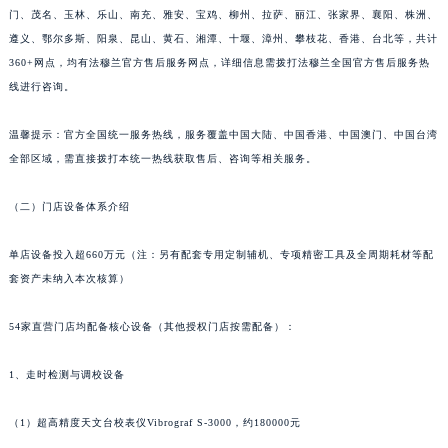
门、茂名、玉林、乐山、南充、雅安、宝鸡、柳州、拉萨、丽江、张家界、襄阳、株洲、
山东省淄博市张店区金晶大道法穆兰售后服务中心（需提前预约）
遵义、鄂尔多斯、阳泉、昆山、黄石、湘潭、十堰、漳州、攀枝花、香港、台北等，共计
上海市黄浦区南京东路299号宏伊国际广场写字楼8层806室法穆兰售后服务中心（需提前预约）
360+网点，均有法穆兰官方售后服务网点，详细信息需拨打法穆兰全国官方售后服务热
上海市徐汇区虹桥路3号港汇中心2座37层3705室法穆兰售后服务中心（需提前预约）
线进行咨询。
浙江省杭州市上城区钱江路1366号华润大厦A座5层503-5室法穆兰售后服务中心（需提前预约）
浙江省湖州市吴兴区劳动路法穆兰售后服务中心（需提前预约）
温馨提示：官方全国统一服务热线，服务覆盖中国大陆、中国香港、中国澳门、中国台湾
浙江省嘉兴市南湖区广益路705号嘉兴世界贸易中心A座13层1304室法穆兰售后服务中心（需提前预约）
全部区域，需直接拨打本统一热线获取售后、咨询等相关服务。
浙江省金华市金东区东市南街777号金华万达广场4号楼22楼2209室法穆兰售后服务中心（需提前预约）
（二）门店设备体系介绍
浙江省丽水市莲都区解放街法穆兰售后服务中心（需提前预约）
浙江省宁波市江北区大闸南路500号来福士广场办公楼20层2009室法穆兰售后服务中心（需提前预约）
单店设备投入超660万元（注：另有配套专用定制辅机、专项精密工具及全周期耗材等配
浙江省衢州市柯城区上街法穆兰售后服务中心（需提前预约）
套资产未纳入本次核算）
浙江省绍兴市越城区胜利东路379号世茂天际中心写字楼8层805室法穆兰售后服务中心（需提前预约）
浙江省舟山市定海区解放东路法穆兰售后服务中心（需提前预约）
54家直营门店均配备核心设备（其他授权门店按需配备）：
澳门特别行政区大堂区议事亭前地（新马路）法穆兰售后服务中心（需提前预约）
1、走时检测与调校设备
澳门特别行政区风顺堂区南湾大马路法穆兰售后服务中心（需提前预约）
澳门特别行政区花地玛堂区关闸广场法穆兰售后服务中心（需提前预约）
（1）超高精度天文台校表仪Vibrograf S-3000，约180000元
澳门特别行政区花王堂区大三巴商圈法穆兰售后服务中心（需提前预约）