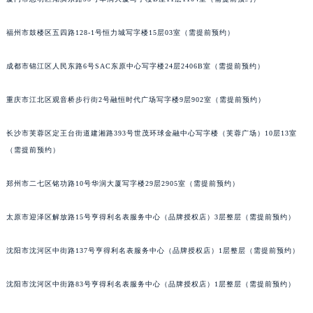
辽宁省沈阳市沈河区中街路83号亨得利名表维修授权店1楼法穆兰售后服务中心（需提前预约）
北京市朝阳区建国门外大街甲6号华熙国际中心D座11层1102室法穆兰售后服务中心（北京总部）（需提前预约）
福州市鼓楼区五四路128-1号恒力城写字楼15层03室（需提前预约）
北京市东城区东长安街1号王府井东方广场W3座6层602室法穆兰售后服务中心（需提前预约）
成都市锦江区人民东路6号SAC东原中心写字楼24层2406B室（需提前预约）
河北省保定市竞秀区朝阳北大街北国先天下法穆兰售后服务中心（需提前预约）
内蒙古自治区阿拉善盟市左旗土尔扈特大街法穆兰售后服务中心（需提前预约）
重庆市江北区观音桥步行街2号融恒时代广场写字楼9层902室（需提前预约）
内蒙古自治区巴彦淖尔市临河区新华街法穆兰售后服务中心（需提前预约）
内蒙古自治区包头市青山区幸福路甲3号王府井百货名表维修法穆兰售后服务中心（需提前预约）
长沙市芙蓉区定王台街道建湘路393号世茂环球金融中心写字楼（芙蓉广场）10层13室
内蒙古自治区赤峰市红山区哈达街法穆兰售后服务中心（需提前预约）
（需提前预约）
内蒙古自治区鄂尔多斯市东胜区伊金霍洛街法穆兰售后服务中心（需提前预约）
郑州市二七区铭功路10号华润大厦写字楼29层2905室（需提前预约）
内蒙古自治区呼伦贝尔市海拉尔区中央街法穆兰售后服务中心（需提前预约）
内蒙古自治区通辽市科尔沁区明仁大街法穆兰售后服务中心（需提前预约）
太原市迎泽区解放路15号亨得利名表服务中心（品牌授权店）3层整层（需提前预约）
内蒙古自治区乌海市海勃湾区人民南路法穆兰售后服务中心（需提前预约）
内蒙古自治区乌兰察布市集宁区恩和大街法穆兰售后服务中心（需提前预约）
沈阳市沈河区中街路137号亨得利名表服务中心（品牌授权店）1层整层（需提前预约）
内蒙古自治区锡林郭勒盟市锡林浩特市光明街与额尔敦路交叉口法穆兰售后服务中心（需提前预约）
沈阳市沈河区中街路83号亨得利名表服务中心（品牌授权店）1层整层（需提前预约）
内蒙古自治区兴安盟市乌兰浩特市兴安大街法穆兰售后服务中心（需提前预约）
山西省大同市平城区迎宾街法穆兰售后服务中心（需提前预约）