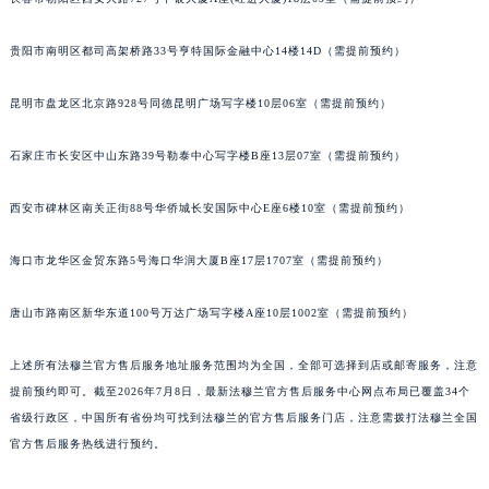
江苏省常州市新北区龙锦路1590号现代传媒中心5号楼10层1008室法穆兰售后服务中心（需提前预约）
江苏省淮安市清江浦区淮海北路法穆兰售后服务中心（需提前预约）
贵阳市南明区都司高架桥路33号亨特国际金融中心14楼14D（需提前预约）
江苏省连云港市海州区通灌北路法穆兰售后服务中心（需提前预约）
昆明市盘龙区北京路928号同德昆明广场写字楼10层06室（需提前预约）
江苏省南京市秦淮区中山南路1号南京中心22层22-C1-C3室法穆兰售后服务中心（需提前预约）
江苏省宿迁市宿城区西湖路法穆兰售后服务中心（需提前预约）
石家庄市长安区中山东路39号勒泰中心写字楼B座13层07室（需提前预约）
江苏省泰州市海陵区永定东路399号置地商务中心东塔（华润万象城）17层1706室法穆兰售后服务中心（需提前预约）
江苏省徐州市鼓楼区淮海东路29号苏宁广场IFC国际金融中心35层3508室法穆兰售后服务中心（需提前预约）
西安市碑林区南关正街88号华侨城长安国际中心E座6楼10室（需提前预约）
江苏省盐城市盐都区世纪大道5号盐城金融城写字楼1号楼16层1604室法穆兰售后服务中心（需提前预约）
海口市龙华区金贸东路5号海口华润大厦B座17层1707室（需提前预约）
江苏省扬州市邗江区国展路29号星耀天地写字楼1号楼18层1803室法穆兰售后服务中心（需提前预约）
江苏省镇江市京口区中山东路法穆兰售后服务中心（需提前预约）
唐山市路南区新华东道100号万达广场写字楼A座10层1002室（需提前预约）
江西省抚州市临川区赣东大道法穆兰售后服务中心（需提前预约）
江西省赣州市章贡区文清路法穆兰售后服务中心（需提前预约）
上述所有法穆兰官方售后服务地址服务范围均为全国，全部可选择到店或邮寄服务，注意
江西省吉安市吉州区井冈山大道法穆兰售后服务中心（需提前预约）
提前预约即可。截至2026年7月8日，最新法穆兰官方售后服务中心网点布局已覆盖34个
江西省景德镇市珠山区珠山中路法穆兰售后服务中心（需提前预约）
省级行政区，中国所有省份均可找到法穆兰的官方售后服务门店，注意需拨打法穆兰全国
官方售后服务热线进行预约。
江西省九江市浔阳区浔阳路法穆兰售后服务中心（需提前预约）
江西省南昌市红谷滩新区红谷中大道998号绿地双子塔（中央广场）A1座办公楼14层1407室法穆兰售后服务中心（需提前预约）