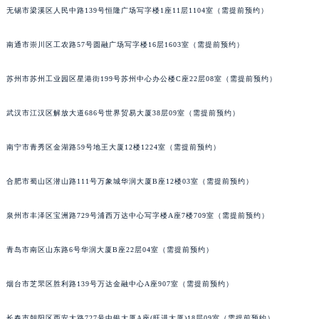
无锡市梁溪区人民中路139号恒隆广场写字楼1座11层1104室（需提前预约）
安徽省阜阳市颍州区颍州北路法穆兰售后服务中心（需提前预约）
安徽省淮北市相山区淮海路法穆兰售后服务中心（需提前预约）
南通市崇川区工农路57号圆融广场写字楼16层1603室（需提前预约）
安徽省淮南市田家庵区国庆中路法穆兰售后服务中心（需提前预约）
安徽省黄山市屯溪区黄山西路法穆兰售后服务中心（需提前预约）
苏州市苏州工业园区星港街199号苏州中心办公楼C座22层08室（需提前预约）
安徽省六安市金安区解放中路法穆兰售后服务中心（需提前预约）
安徽省马鞍山市雨山区湖南西路法穆兰售后服务中心（需提前预约）
武汉市江汉区解放大道686号世界贸易大厦38层09室（需提前预约）
安徽省宿州市埇桥区人民中路法穆兰售后服务中心（需提前预约）
南宁市青秀区金湖路59号地王大厦12楼1224室（需提前预约）
安徽省铜陵市铜官区石城大道法穆兰售后服务中心（需提前预约）
安徽省芜湖市镜湖区中山路步行街法穆兰售后服务中心（需提前预约）
合肥市蜀山区潜山路111号万象城华润大厦B座12楼03室（需提前预约）
安徽省宣城市宣州区叠嶂西路法穆兰售后服务中心（需提前预约）
福建省龙岩市新罗区九一南路法穆兰售后服务中心（需提前预约）
泉州市丰泽区宝洲路729号浦西万达中心写字楼A座7楼709室（需提前预约）
福建省南平市建阳区人民西路法穆兰售后服务中心（需提前预约）
青岛市南区山东路6号华润大厦B座22层04室（需提前预约）
福建省宁德市蕉城区天湖东路法穆兰售后服务中心（需提前预约）
福建省莆田市城厢区霞林街道荔华东大道法穆兰售后服务中心（需提前预约）
烟台市芝罘区胜利路139号万达金融中心A座907室（需提前预约）
福建省三明市三元区东乾二路法穆兰售后服务中心（需提前预约）
福建省漳州市龙文区步港路法穆兰售后服务中心（需提前预约）
长春市朝阳区西安大路727号中银大厦A座(旺进大厦)18层09室（需提前预约）