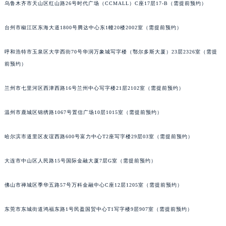
乌鲁木齐市天山区红山路26号时代广场（CCMALL）C座17层17-B（需提前预约）
山西省晋城市城区黄华街法穆兰售后服务中心（需提前预约）
山西省晋中市榆次区顺城街法穆兰售后服务中心（需提前预约）
台州市椒江区东海大道1800号腾达中心东1幢20楼2002室（需提前预约）
山西省临汾市尧都区解放路法穆兰售后服务中心（需提前预约）
山西省吕梁市离石区永宁中路与建设街交叉口法穆兰售后服务中心（需提前预约）
呼和浩特市玉泉区大学西街70号华润万象城写字楼（鄂尔多斯大厦）23层2326室（需提
前预约）
山西省朔州市朔城区怡西路与鄯阳西街交汇处法穆兰售后服务中心（需提前预约）
山西省忻州市忻府区和平东街与七一南路交叉口法穆兰售后服务中心（需提前预约）
兰州市七里河区西津西路16号兰州中心写字楼21层2102室（需提前预约）
山西省阳泉市郊区平阳东街与新城大道交叉口法穆兰售后服务中心（需提前预约）
山西省运城市盐湖区河东街法穆兰售后服务中心（需提前预约）
温州市鹿城区锦绣路1067号置信广场10层1015室（需提前预约）
山西省长治市潞州区英雄中路法穆兰售后服务中心（需提前预约）
山西省太原市迎泽区迎泽街道解放路15号亨得利名表维修授权店3楼法穆兰售后服务中心（需提前预约）
哈尔滨市道里区友谊西路600号富力中心T2座写字楼29层03室（需提前预约）
天津市和平区赤峰道136号天津国际金融中心26层2603室法穆兰售后服务中心（需提前预约）
大连市中山区人民路15号国际金融大厦7层G室（需提前预约）
安徽省安庆市迎江区人民路法穆兰售后服务中心（需提前预约）
安徽省蚌埠市蚌山区淮河路法穆兰售后服务中心（需提前预约）
佛山市禅城区季华五路57号万科金融中心C座12层1205室（需提前预约）
安徽省亳州市谯城区魏武大道法穆兰售后服务中心（需提前预约）
安徽省池州市贵池区长江路法穆兰售后服务中心（需提前预约）
东莞市东城街道鸿福东路1号民盈国贸中心T1写字楼9层907室（需提前预约）
安徽省滁州市琅琊区南谯北路法穆兰售后服务中心（需提前预约）