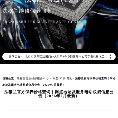
法穆兰维修保养服务
2026年8月法穆兰中国区售后服务网络优化升级公告
FRANCKMULLER MAINTENANCE CENTER
2026年8月法穆兰全国官方售后客户服务热线：400-609-9509
法穆兰官方全国统一服务热线400-609-9509，服务覆盖中国大陆、香港、澳门、台湾全部区域（非大陆需加拨“+86”）
2026年8月法穆兰售后服务中心最新网点地址：
北京市朝阳区建国门外大街甲6号华熙国际中心写字楼D座11层1102室（北京总部）（需提前预约）
▲
官网公告>
北京市东城区东长安街1号东方广场写字楼W3座6层602室（需提前预约）
▼
天津市和平区赤峰道136号天津国际金融中心写字楼26层2603室（需提前预约）
上海市徐汇区虹桥路3号港汇中心写字楼2座37层3705室（需提前预约）
当前位置：
法穆兰售后维修服务中心
>
问题/知识/资讯
> 法穆兰官方保养价格查询｜网点
上海市黄浦区南京东路299号宏伊国际广场写字楼8层806室（需提前预约）
地址及服务电话权威信息公告（2026年7月最新）
南京市秦淮区中山南路1号（新街口）南京中心写字楼22层C1-1室（需提前预约）
法穆兰官方保养价格查询｜网点地址及服务电话权威信息公
常州市新北区龙锦路1590号现代传媒中心写字楼5号楼10层1008室（需提前预约）
告（2026年7月最新）
徐州市鼓楼区淮海东路29号苏宁广场IFC国际金融中心写字楼35层3508室（需提前预约）
扬州市邗江区国展路29号星耀天地写字楼1号楼18层1803室（需提前预约）
盐城市盐都区世纪大道5号盐城金融城写字楼1号楼16层1604室（需提前预约）