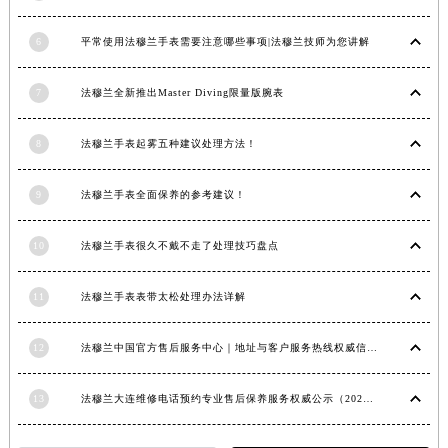
6
平常使用法穆兰手表需要注意哪些事项|法穆兰技师为您讲解
7
法穆兰全新推出Master Diving限量版腕表
8
法穆兰手表起雾五种建议处理方法！
9
法穆兰手表全面保养的参考建议！
10
法穆兰手表很久不戴不走了处理技巧盘点
11
法穆兰手表表带太松处理办法详解
12
法穆兰中国官方售后服务中心｜地址与客户服务热线权威信息通知（2026年7月最新）
13
法穆兰大连维修电话预约专业售后保养服务权威公示（2026年7月最新）