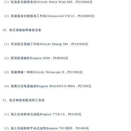
（1）恒温多功能摇表仪Witschi Watch Wind 800，约216000元
河南省周口市川汇区七一路法穆兰售后服务中心（需提前预约）
河南省驻马店市驿城区乐山大道与置地大道交叉口法穆兰售后服务中心（需提前预约）
（2）高端复杂功能摇表工作站Chronowind CW-12，约168000元
湖北省鄂州市鄂城区文星大道法穆兰售后服务中心（需提前预约）
湖北省黄冈市黄州区赤壁大道法穆兰售后服务中心（需提前预约）
10、机芯退磁故障修复设备
湖北省黄石市黄石港区武汉路法穆兰售后服务中心（需提前预约）
（1）专业机芯退磁工作站Witschi Demag 300，约132000元
湖北省荆门市东宝中天街步行街法穆兰售后服务中心（需提前预约）
湖北省荆州市荆州区荆中路法穆兰售后服务中心（需提前预约）
（2）双回路退磁机Bergeon 6500，约48000元
湖北省十堰市茅箭区人民北路法穆兰售后服务中心（需提前预约）
湖北省随州市曾都区青年路法穆兰售后服务中心（需提前预约）
（3）退磁测磁一体机Witschi Teslascope II，约11000元
湖北省咸宁市咸安区长安大道法穆兰售后服务中心（需提前预约）
（4）便携式充电退磁器Bergeon MAGNET-O 8804，约7200元
湖北省襄阳市樊城区长虹路与人民路交叉口法穆兰售后服务中心（需提前预约）
湖北省孝感市孝南区复兴大道法穆兰售后服务中心（需提前预约）
11、机芯精密装配润滑工具组
湖北省宜昌市西陵区夷陵大道与港窑路法穆兰售后服务中心（需提前预约）
湖南省常德市武陵区人民路法穆兰售后服务中心（需提前预约）
（1）瑞士自动精准点油机Bergeon 7718-1A，约2100元
湖南省郴州市北湖区国庆北路法穆兰售后服务中心（需提前预约）
湖南省衡阳市雁峰区解放路法穆兰售后服务中心（需提前预约）
（2）瑞士高端精密手动点油笔Bergeon 7013系列，约1400元