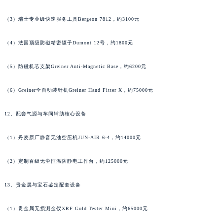
湖南省怀化市鹤城区迎丰中路法穆兰售后服务中心（需提前预约）
（3）瑞士专业级快速服务工具Bergeon 7812，约3100元
湖南省娄底市娄星区长青街法穆兰售后服务中心（需提前预约）
湖南省邵阳市双清区东风路法穆兰售后服务中心（需提前预约）
（4）法国顶级防磁精密镊子Dumont 12号，约1800元
湖南省湘潭市雨湖区莲城大道法穆兰售后服务中心（需提前预约）
湖南省益阳市赫山区桃花仑路法穆兰售后服务中心（需提前预约）
（5）防磁机芯支架Greiner Anti-Magnetic Base，约6200元
湖南省永州市冷水滩区永州大道与中兴路交叉口法穆兰售后服务中心（需提前预约）
（6）Greiner全自动装针机Greiner Hand Fitter X，约75000元
湖南省岳阳市岳阳楼区东茅岭路法穆兰售后服务中心（需提前预约）
湖南省张家界市永定区解放路法穆兰售后服务中心（需提前预约）
12、配套气源与车间辅助核心设备
湖南省长沙市芙蓉区建湘路393号世茂环球金融中心写字楼10层1013室法穆兰售后服务中心（需提前预约）
湖南省株洲市芦淞区建设南路法穆兰售后服务中心（需提前预约）
（1）丹麦原厂静音无油空压机JUN-AIR 6-4，约14000元
甘肃省白银市白银区北京路法穆兰售后服务中心（需提前预约）
甘肃省定西市安定区解放路法穆兰售后服务中心（需提前预约）
（2）定制百级无尘恒温防静电工作台，约125000元
甘肃省敦煌市沙州镇阳关中路法穆兰售后服务中心（需提前预约）
13、贵金属与宝石鉴定配套设备
甘肃省合作市人民街法穆兰售后服务中心（需提前预约）
甘肃省嘉峪关市雄关区新华中路法穆兰售后服务中心（需提前预约）
（1）贵金属无损测金仪XRF Gold Tester Mini，约65000元
甘肃省金昌市金川区北京路法穆兰售后服务中心（需提前预约）