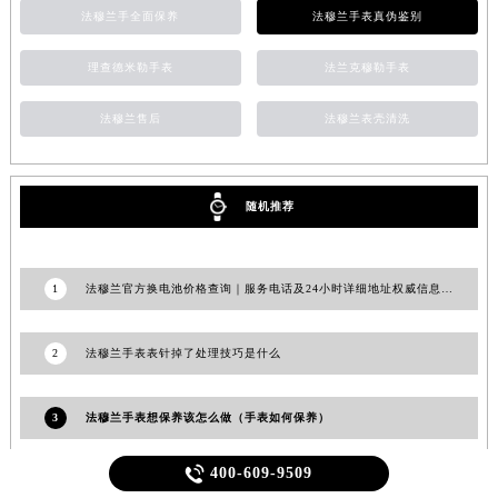
法穆兰手全面保养
法穆兰手表真伪鉴别
理查德米勒手表
法兰克穆勒手表
法穆兰售后
法穆兰表壳清洗
随机推荐
1
法穆兰官方换电池价格查询｜服务电话及24小时详细地址权威信息公告（2026年6月最新）
2
法穆兰手表表针掉了处理技巧是什么
3
法穆兰手表想保养该怎么做（手表如何保养）

400-609-9509
4
法穆兰手表晚上怎么调时间（调试时间的方法）