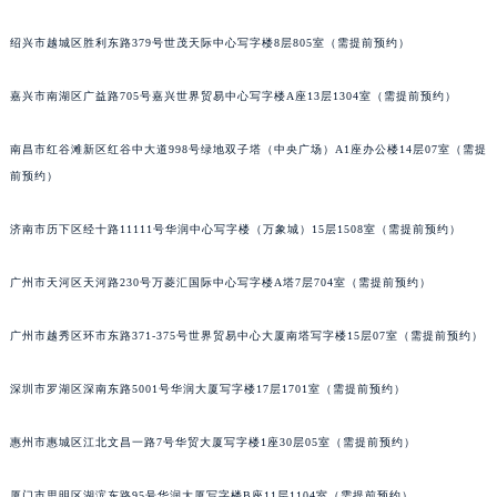
吉林省松原市宁江区五环大街法穆兰售后服务中心（需提前预约）
绍兴市越城区胜利东路379号世茂天际中心写字楼8层805室（需提前预约）
吉林省通化市东昌区环通乡江南大街法穆兰售后服务中心（需提前预约）
吉林省延边市延吉市解放路法穆兰售后服务中心（需提前预约）
嘉兴市南湖区广益路705号嘉兴世界贸易中心写字楼A座13层1304室（需提前预约）
辽宁省鞍山市铁东区站前街法穆兰售后服务中心（需提前预约）
辽宁省本溪市平山区胜利路法穆兰售后服务中心（需提前预约）
南昌市红谷滩新区红谷中大道998号绿地双子塔（中央广场）A1座办公楼14层07室（需提
辽宁省朝阳市双塔区新华路法穆兰售后服务中心（需提前预约）
前预约）
辽宁省丹东市振兴区七经街法穆兰售后服务中心（需提前预约）
济南市历下区经十路11111号华润中心写字楼（万象城）15层1508室（需提前预约）
辽宁省抚顺市新抚区东一路法穆兰售后服务中心（需提前预约）
辽宁省阜新市海州区解放大街法穆兰售后服务中心（需提前预约）
广州市天河区天河路230号万菱汇国际中心写字楼A塔7层704室（需提前预约）
辽宁省葫芦岛市连山区中央路法穆兰售后服务中心（需提前预约）
辽宁省锦州市古塔区中央大街法穆兰售后服务中心（需提前预约）
广州市越秀区环市东路371-375号世界贸易中心大厦南塔写字楼15层07室（需提前预约）
辽宁省辽阳市白塔区新运大街法穆兰售后服务中心（需提前预约）
深圳市罗湖区深南东路5001号华润大厦写字楼17层1701室（需提前预约）
辽宁省盘锦市兴隆台区石油大街法穆兰售后服务中心（需提前预约）
辽宁省铁岭市银州区南马路法穆兰售后服务中心（需提前预约）
惠州市惠城区江北文昌一路7号华贸大厦写字楼1座30层05室（需提前预约）
辽宁省营口市站前区市府路与渤海大街交叉口法穆兰售后服务中心（需提前预约）
辽宁省沈阳市沈河区中街路137号亨得利名表维修授权店1楼法穆兰售后服务中心（需提前预约）
厦门市思明区湖滨东路95号华润大厦写字楼B座11层1104室（需提前预约）