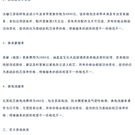
新疆维吾尔自治区库尔勒市库尔勒市人民东路法穆兰售后服务中心（需提前预约）
新疆维吾尔自治区奎屯市团结西街法穆兰售后服务中心（需提前预约）
法穆兰原装鳄鱼皮或小牛皮表带更换价格为4890元。该价格包含表带本身及专业安装服
务，表扣沿用原装件。配件更换需3天左右，若有库存配件当天可完成。所有价格会根据
新疆维吾尔自治区昆玉市昆泉街法穆兰售后服务中心（需提前预约）
活动变化，提供的仅为基础款机芯保养价格，维修服务的损坏程度不一价格也不一。
新疆维吾尔自治区沙湾市三道河子镇世纪大道南路法穆兰售后服务中心（需提前预约）
新疆维吾尔自治区石河子市北二路法穆兰售后服务中心（需提前预约）
3、换表蒙服务
新疆维吾尔自治区双河市光明路法穆兰售后服务中心（需提前预约）
新疆维吾尔自治区塔城市塔城地区闻琴路法穆兰售后服务中心（需提前预约）
表蒙（镜面）更换费用为2880元，涵盖蓝宝石水晶玻璃原装表镜及密封处理。若表镜划
新疆维吾尔自治区铁门关市兴疆路法穆兰售后服务中心（需提前预约）
痕较深或裂纹，建议及时更换以避免灰尘进入机芯。所有价格会根据活动变化，提供的仅
为基础款机芯保养价格，维修服务的损坏程度不一价格也不一。
新疆维吾尔自治区图木舒克市图木舒克市中兴街法穆兰售后服务中心（需提前预约）
新疆维吾尔自治区吐鲁番市高昌区文化中路文化中路法穆兰售后服务中心（需提前预约）
4、换电池服务
新疆维吾尔自治区乌苏市乌鲁木齐北路法穆兰售后服务中心（需提前预约）
新疆维吾尔自治区五家渠市长征西街法穆兰售后服务中心（需提前预约）
石英机芯换电池费用为480元，包含原装电池、防水圈更换及气密性检测。换电池服务通
新疆维吾尔自治区新星市东风路法穆兰售后服务中心（需提前预约）
常当日可取，无需留表过夜。所有价格会根据活动变化，提供的仅为基础款机芯保养价
新疆维吾尔自治区伊宁市解放西路法穆兰售后服务中心（需提前预约）
格，维修服务的损坏程度不一价格也不一。
贵州省安顺市西秀区中华南路法穆兰售后服务中心（需提前预约）
三、官方质保政策
贵州省毕节市七星关区松山路法穆兰售后服务中心（需提前预约）