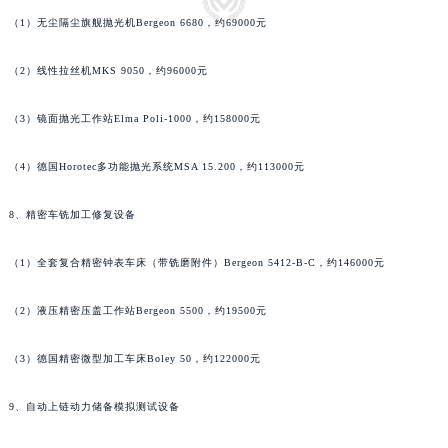
河南省安阳市文峰区解放大道法穆兰售后服务中心（需提前预约）
（1）无尘隔尘旗舰抛光机Bergeon 6680，约69000元
河南省鹤壁市淇滨区九州路法穆兰售后服务中心（需提前预约）
（2）线性拉丝机MKS 9050，约96000元
河南省济源市沁园街道济水大道法穆兰售后服务中心（需提前预约）
河南省焦作市解放区解放路法穆兰售后服务中心（需提前预约）
（3）镜面抛光工作站Elma Poli-1000，约158000元
河南省开封市鼓楼区中山路法穆兰售后服务中心（需提前预约）
河南省洛阳市西工区中州中路与解放路交叉口法穆兰售后服务中心（需提前预约）
（4）德国Horotec多功能抛光系统MSA 15.200，约113000元
河南省漯河市源汇区交通路法穆兰售后服务中心（需提前预约）
河南省南阳市宛城区范蠡东路与南都路交叉口法穆兰售后服务中心（需提前预约）
8、精密车铣加工修复设备
河南省平顶山市卫东区建设路法穆兰售后服务中心（需提前预约）
（1）全套复合精密钟表车床（带铣磨附件）Bergeon 5412-B-C，约146000元
河南省濮阳市大华龙区开州路绿城路交叉口法穆兰售后服务中心（需提前预约）
河南省三门峡市湖滨区和平路法穆兰售后服务中心（需提前预约）
（2）液压精密压盖工作站Bergeon 5500，约19500元
河南省商丘市梁园区神火大道法穆兰售后服务中心（需提前预约）
河南省新乡市红旗区人民路法穆兰售后服务中心（需提前预约）
（3）德国精密微型加工车床Boley 50，约122000元
河南省信阳市浉河区东方红大道法穆兰售后服务中心（需提前预约）
9、自动上链动力储备模拟测试设备
河南省许昌市魏都区建安大道与八龙路交叉口法穆兰售后服务中心（需提前预约）
河南省郑州市二七区民主路10号华润大厦29层2905室法穆兰售后服务中心（需提前预约）