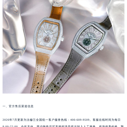
长沙市芙蓉区定王台街道建湘路393号世茂环球金融中心写字楼（芙蓉广场）10层13室（需提前预约）
郑州市二七区铭功路10号华润大厦写字楼29层2905室（需提前预约）
太原市迎泽区解放路15号亨得利名表服务中心（品牌授权店）3层整层（需提前预约）
沈阳市沈河区中街路137号亨得利名表服务中心（品牌授权店）1层整层（需提前预约）
沈阳市沈河区中街路83号亨得利名表服务中心（品牌授权店）1层整层（需提前预约）
乌鲁木齐市天山区红山路26号时代广场（CCMALL）C座17层17-B（需提前预约）
温州市鹿城区锦绣路1067号置信广场10层1015室（需提前预约）
哈尔滨市道里区友谊西路600号富力中心T2座写字楼29层03室（需提前预约）
大连市中山区人民路15号国际金融大厦7层G室（需提前预约）
佛山市禅城区季华五路57号万科金融中心C座12层1205室（需提前预约）
东莞市东城街道鸿福东路1号民盈国贸中心T1写字楼9层907室（需提前预约）
无锡市梁溪区人民中路139号恒隆广场写字楼1座11层1104室（需提前预约）
南通市崇川区工农路57号圆融广场写字楼16层1603室（需提前预约）
一、官方售后渠道信息
苏州市苏州工业园区星港街199号苏州中心办公楼C座22层08室（需提前预约）
武汉市江汉区解放大道686号世界贸易大厦38层09室（需提前预约）
2026年7月更新为法穆兰全国统一客户服务热线：400-609-9509。客服在线时间为每日
南宁市青秀区金湖路59号地王大厦12楼1224室（需提前预约）
8:00-22:00，全年无休。用户致电后可直接按语音提示转入人工服务，咨询保养价格、预