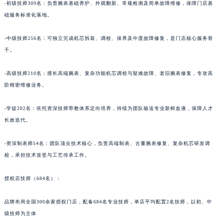
-初级技师309名：负责腕表基础养护、外观翻新、常规检测及简单故障维修，保障门店基
青海省海南藏族自治州共和县青海湖大街法穆兰售后服务中心（需提前预约）
础服务标准化落地。
青海省海西蒙古族藏族自治州德令哈市柴达木路法穆兰售后服务中心（需提前预约）
青海省黄南藏族自治州同仁市德合隆路法穆兰售后服务中心（需提前预约）
-中级技师256名：可独立完成机芯拆装、调校、保养及中度故障修复，是门店核心服务骨
青海省西宁市城西区海湖新区西关大道法穆兰售后服务中心（需提前预约）
干。
青海省玉树藏族自治州结古镇胜利路法穆兰售后服务中心（需提前预约）
-高级技师210名：擅长高端腕表、复杂功能机芯调校与疑难故障、老旧腕表修复，专攻高
陕西省安康市汉滨区金州路法穆兰售后服务中心（需提前预约）
阶精密维修业务。
陕西省宝鸡市渭滨区经二路法穆兰售后服务中心（需提前预约）
陕西省汉中市汉台区北大街法穆兰售后服务中心（需提前预约）
-学徒202名：依托资深技师带教体系定向培养，持续为团队输送专业新鲜血液，保障人才
陕西省商洛市商州区州城街法穆兰售后服务中心（需提前预约）
长效迭代。
陕西省铜川市王益区红旗街法穆兰售后服务中心（需提前预约）
-资深制表师54名：团队顶尖技术核心，负责高端制表、古董腕表修复、复杂机芯研发调
陕西省渭南市临渭区东风大街法穆兰售后服务中心（需提前预约）
校，承担技术攻坚与工艺传承工作。
陕西省咸阳市秦都区沣西新城统一西路与白马河路交汇处法穆兰售后服务中心（需提前预约）
陕西省延安市宝塔区中心街法穆兰售后服务中心（需提前预约）
授权店技师（684名）：
陕西省榆林市榆阳区长兴路法穆兰售后服务中心（需提前预约）
新疆维吾尔自治区阿克苏市东大街法穆兰售后服务中心（需提前预约）
品牌布局全国300余家授权门店，配备684名专业技师，单店平均配置2名技师，以初、中
新疆维吾尔自治区阿拉尔市胜利大道法穆兰售后服务中心（需提前预约）
级技师为主体