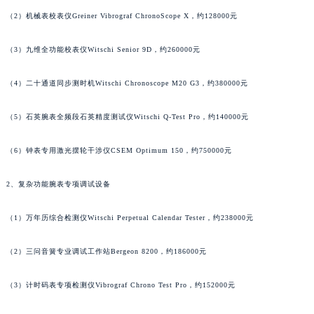
澳门特别行政区嘉模堂区官也街法穆兰售后服务中心（需提前预约）
（2）机械表校表仪Greiner Vibrograf ChronoScope X，约128000元
澳门省路氹城市金光大道法穆兰售后服务中心（需提前预约）
（3）九维全功能校表仪Witschi Senior 9D，约260000元
澳门特别行政区望德堂区塔石广场法穆兰售后服务中心（需提前预约）
福建省福州市鼓楼区五四路128-1号恒力城写字楼15层03室法穆兰售后服务中心（需提前预约）
（4）二十通道同步测时机Witschi Chronoscope M20 G3，约380000元
福建省厦门市思明区湖滨东路95号万象城华润大厦B座11层1104室法穆兰售后服务中心（需提前预约）
广东省潮州市潮安区新风路与潮汕路交汇处法穆兰售后服务中心（需提前预约）
（5）石英腕表全频段石英精度测试仪Witschi Q-Test Pro，约140000元
广东省广州市天河区天河路230号万菱汇国际中心A塔7层704室法穆兰售后服务中心（需提前预约）
广东省广州市越秀区环市东路371-375号世界贸易中心大厦南塔15层1507室法穆兰售后服务中心（需提前预约）
（6）钟表专用激光摆轮干涉仪CSEM Optimum 150，约750000元
广东省河源市源城区越王大道法穆兰售后服务中心（需提前预约）
2、复杂功能腕表专项调试设备
广东省惠州市惠城区江北文昌一路7号华贸大厦1座30层3005室法穆兰售后服务中心（需提前预约）
广东省江门市蓬江区广场西路法穆兰售后服务中心（需提前预约）
（1）万年历综合检测仪Witschi Perpetual Calendar Tester，约238000元
广东省揭阳市榕城进贤门步行街法穆兰售后服务中心（需提前预约）
广东省茂名市电白区水东街道迎宾大道法穆兰售后服务中心（需提前预约）
（2）三问音簧专业调试工作站Bergeon 8200，约186000元
广东省梅州市梅江区金燕大道法穆兰售后服务中心（需提前预约）
（3）计时码表专项检测仪Vibrograf Chrono Test Pro，约152000元
广东省清远市清城区湖西路法穆兰售后服务中心（需提前预约）
广东省汕头市龙湖区长平路法穆兰售后服务中心（需提前预约）