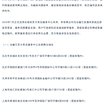
合肥市蜀山区潜山路111号万象城华润大厦B座12楼03室（需提前预约）
约维修或查询网点地址。为确保沟通效率，建议致电前准备好腕表型号、机芯编号及表身
泉州市丰泽区宝洲路729号浦西万达中心写字楼A座7楼709室（需提前预约）
序列号。
青岛市南区山东路6号华润大厦B座22层04室（需提前预约）
2026年7月正式启用全新的官方售后服务中心布局。所有网点均为法穆兰直属本部或总部
烟台市芝罘区胜利路139号万达金融中心A座907室（需提前预约）
直营渠道，服务范围覆盖全国。用户可选择到店送修或邮寄服务，需提前通过官网或客服
长春市朝阳区西安大路727号中银大厦A座(旺进大厦)18层09室（需提前预约）
电话预约。邮寄服务需自行承担寄出运费，官方将提供安全包装指引。
贵阳市南明区都司高架桥路33号亨特国际金融中心14楼14D（需提前预约）
昆明市盘龙区北京路928号同德昆明广场写字楼10层06室（需提前预约）
（一）法穆兰官方售后服务中心全国网点地址
石家庄市长安区中山东路39号勒泰中心写字楼B座13层07室（需提前预约）
北京市东城区东长安街1号东方广场写字楼W3座6层602室（需提前预约）
西安市碑林区南关正街88号华侨城长安国际中心E座6楼10室（需提前预约）
海口市龙华区金贸东路5号海口华润大厦B座17层1707室（需提前预约）
北京市朝阳区建国门外大街甲6号华熙国际中心写字楼D座11层1102室（需提前预约）
唐山市路南区新华东道100号万达广场写字楼A座10层1002室（需提前预约）
台州市椒江区东海大道1800号腾达中心东1幢20楼2002室（需提前预约）
天津市和平区赤峰道136号天津国际金融中心写字楼26层2603室（需提前预约）
内蒙古自治区呼和浩特市玉泉区大学西街70号华润万象城写字楼（鄂尔多斯大厦）23层2326室（需提前预约）
甘肃省兰州市七里河区西津西路16号兰州中心写字楼21层2102室（需提前预约）
上海市徐汇区虹桥路3号港汇中心写字楼2座37层3705室（需提前预约）
重庆市解放碑渝中区民权路28号英利国际金融中心写字楼20层01室（需提前预约）
上海市黄浦区南京东路299号宏伊国际广场写字楼8层806室（需提前预约）
黑龙江省大庆市萨尔图区会战大街法穆兰售后服务中心（需提前预约）