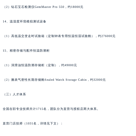
甘肃省酒泉市肃州区西大街法穆兰售后服务中心（需提前预约）
（2）钻石宝石检测仪GemMaster Pro 550，约18000元
甘肃省临夏市城南街道团结路法穆兰售后服务中心（需提前预约）
14、温湿度环境模拟测试设备
甘肃省陇南市武都区人民路法穆兰售后服务中心（需提前预约）
甘肃省平凉市崆峒区西大街法穆兰售后服务中心（需提前预约）
（1）高低温交变走时试验箱（定制钟表专用恒温恒湿试验舱），约276000元
甘肃省庆阳市西峰区南大街法穆兰售后服务中心（需提前预约）
甘肃省天水市秦州区民主路法穆兰售后服务中心（需提前预约）
15、精密存储与配件恒温防潮柜
甘肃省武威市凉州区迎宾路法穆兰售后服务中心（需提前预约）
甘肃省张掖市甘州区民乐北路法穆兰售后服务中心（需提前预约）
（1）润滑油恒温防潮存储柜（定制），约49000元
宁夏回族自治区固原市原州区文化街法穆兰售后服务中心（需提前预约）
（2）腕表气密性长期存储舱Sealed Watch Storage Cabin，约32000元
宁夏回族自治区石嘴山市大武口区贺兰山路法穆兰售后服务中心（需提前预约）
宁夏回族自治区吴忠市利通区开元大道法穆兰售后服务中心（需提前预约）
（三）人才体系
宁夏回族自治区银川市兴庆区新华东路97号新百中心C馆一层C1-18号商铺法穆兰售后服务中心（需提前预约）
宁夏回族自治区中卫市沙坡头区鼓楼东街法穆兰售后服务中心（需提前预约）
全国在职专业技师共计1715名，团队分为直营与授权店两大体系。
青海省果洛藏族自治州玛沁县团结路法穆兰售后服务中心（需提前预约）
直营门店技师（1031名，详情见下文）：
青海省海北藏族自治州海晏县将军路法穆兰售后服务中心（需提前预约）
青海省海东市乐都区滨河路法穆兰售后服务中心（需提前预约）