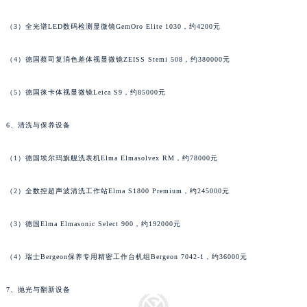
广西壮族自治区柳州市城中区中山中路法穆兰售后服务中心（需提前预约）
（3）全光谱LED数码检测显微镜GemOro Elite 1030，约4200元
广西壮族自治区钦州市钦南区金海湾东大街法穆兰售后服务中心（需提前预约）
广西壮族自治区梧州市万秀区龙湖镇高旺路法穆兰售后服务中心（需提前预约）
（4）德国蔡司复消色差体视显微镜ZEISS Stemi 508，约380000元
广西壮族自治区玉林市玉州区金玉路法穆兰售后服务中心（需提前预约）
海南省儋州市儋州市那大镇兰洋北路法穆兰售后服务中心（需提前预约）
（5）德国徕卡体视显微镜Leica S9，约85000元
海南省东方市八所镇解放西路法穆兰售后服务中心（需提前预约）
6、清洗与保养设备
海南省琼海市嘉积镇东风路法穆兰售后服务中心（需提前预约）
海南省三沙市西沙区西沙群岛永兴岛北京路法穆兰售后服务中心（需提前预约）
（1）德国埃尔玛旗舰洗表机Elma Elmasolvex RM，约78000元
海南省三亚市吉阳区迎宾路法穆兰售后服务中心（需提前预约）
海南省万宁市万城镇解放路法穆兰售后服务中心（需提前预约）
（2）全数控超声波清洗工作站Elma S1800 Premium，约245000元
海南省文昌市文城镇教育东路法穆兰售后服务中心（需提前预约）
海南省五指山市通什镇三月三大道法穆兰售后服务中心（需提前预约）
（3）德国Elma Elmasonic Select 900，约192000元
香港特别行政区尖沙咀区油尖旺区广东道法穆兰售后服务中心（需提前预约）
（4）瑞士Bergeon保养专用精密工作台机组Bergeon 7042-1，约36000元
香港特别行政区金钟区中西区金钟道法穆兰售后服务中心（需提前预约）
香港特别行政区九龙区油尖旺区弥敦道法穆兰售后服务中心（需提前预约）
7、抛光与翻新设备
香港特别行政区铜锣湾区湾仔区轩尼诗道法穆兰售后服务中心（需提前预约）