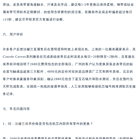
滑油。皮质表带避免接触水、汗液及化学品，建议每1-2年更换以保持柔韧。钢带或钛金
四川省眉山市东坡区三苏路法穆兰售后服务中心（需提前预约）
属表带可用软布定期擦拭，勿使用含研磨剂的清洁液。若腕表停走或走时偏差超过每日
四川省绵阳市涪城区翠花街法穆兰售后服务中心（需提前预约）
±15秒，建议尽早联系官方客服进行诊断。
四川省南充市高坪区江东大道法穆兰售后服务中心（需提前预约）
四川省内江市东兴区汉安大道法穆兰售后服务中心（需提前预约）
六、用户评价
四川省攀枝花市东区三线大道北段法穆兰售后服务中心（需提前预约）
四川省遂宁市船山区香林南路法穆兰售后服务中心（需提前预约）
许多客户反馈法穆兰直属售后在透明度和时效上表现出色。上海的一位腕表藏家表示，其
Cintrée Curvex系列腕表在完成基础保养后走时误差从每日+20秒降至+2秒内，且客服在
四川省雅安市雨城区熊猫大道法穆兰售后服务中心（需提前预约）
保养前详细说明了2680元费用包含的全部项目。广州的客户认为更换原装皮表带后的贴
四川省宜宾市翠屏区长翠路法穆兰售后服务中心（需提前预约）
合度与触感远超第三方配件，4890元的定价对应的是品牌原厂工艺和两年质保。北京的
四川省资阳市雁江区滨江大道一段与和平南路法穆兰售后服务中心（需提前预约）
客户对换表蒙服务印象深刻，确认2880元包含了蓝宝石镜片和防水测试，并且在预约当
四川省自贡市自流井区华商北路法穆兰售后服务中心（需提前预约）
天即完成取表。全国统一热线的接通率很高，人工坐席能够根据机芯编号精准调取历史服
西藏自治区阿里地区噶尔县北京西路法穆兰售后服务中心（需提前预约）
务记录。
西藏自治区昌都市卡若区昌都西路法穆兰售后服务中心（需提前预约）
七、常见问题问答
西藏自治区拉萨市城关区北京中路法穆兰售后服务中心（需提前预约）
西藏自治区林芝市巴宜区广东路法穆兰售后服务中心（需提前预约）
1、问：
法穆兰保养
价格是否包含机芯内部所有零件的更换？
西藏自治区那曲市色尼区浙江西路法穆兰售后服务中心（需提前预约）
西藏自治区日喀则市桑珠孜区上海中路法穆兰售后服务中心（需提前预约）
答：2680元的基础保养费用不包含零配件更换。若拆洗过程中发现磨损零件（如摆轮轴