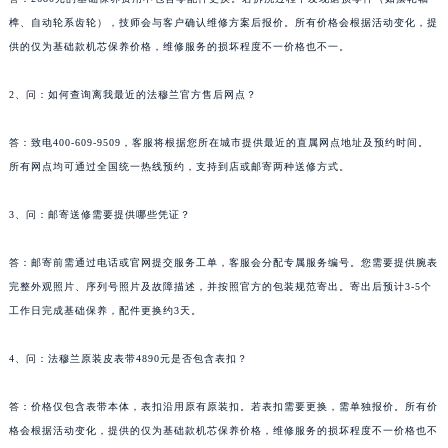
西藏自治区山南市乃东区湖北大道法穆兰售后服务中心（需提前预约）
榫、自动轮系齿轮），技师会与客户确认维修方案后报价。所有价格会根据活动变化，提
云南省保山市隆阳区正阳路法穆兰售后服务中心（需提前预约）
供的仅为基础款机芯保养价格，维修服务的损坏程度不一价格也不一。
云南省楚雄彝族自治州楚雄市鹿城南路法穆兰售后服务中心（需提前预约）
2、问：如何查询离我最近的法穆兰官方售后网点？
云南省大理白族自治州大理市建设路法穆兰售后服务中心（需提前预约）
云南省德宏傣族景颇族自治州芒市团结大街法穆兰售后服务中心（需提前预约）
答：致电400-609-9509，客服将根据您所在城市提供最近的直属网点地址及预约时间。
云南省迪庆藏族自治州香格里拉市长征大道法穆兰售后服务中心（需提前预约）
所有网点均可通过全国统一热线预约，支持到店或邮寄两种送修方式。
云南省红河哈尼族彝族自治州蒙自市天马路法穆兰售后服务中心（需提前预约）
云南省丽江市古城区七星街法穆兰售后服务中心（需提前预约）
3、问：邮寄送修需要提供哪些凭证？
云南省临沧市临翔区世纪路法穆兰售后服务中心（需提前预约）
答：邮寄前需通过电话或官网提交服务工单，客服会分配专属服务编号。您需要提供腕表
云南省怒江傈僳族自治州泸水市人民路法穆兰售后服务中心（需提前预约）
完整外观照片、序列号照片及故障描述，并按照官方的包装规范寄出。寄出后预计3-5个
云南省普洱市思茅区振兴大道法穆兰售后服务中心（需提前预约）
工作日完成基础保养，配件更换约3天。
云南省曲靖市麒麟区学府路法穆兰售后服务中心（需提前预约）
云南省文山壮族苗族自治州文山市东风路法穆兰售后服务中心（需提前预约）
4、问：法穆兰原装皮表带4890元是否包含表扣？
云南省西双版纳傣族自治州景洪市宣慰大道法穆兰售后服务中心（需提前预约）
答：价格仅包含表带本体，表扣沿用原有原装扣。若表扣需要更换，需单独报价。所有价
云南省玉溪市红塔区南北大街法穆兰售后服务中心（需提前预约）
格会根据活动变化，提供的仅为基础款机芯保养价格，维修服务的损坏程度不一价格也不
云南省昭通市昭阳区青年路法穆兰售后服务中心（需提前预约）