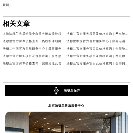
最新）
江苏省无锡市梁溪区人民中路139号恒隆广场写字楼1座11层1104室法穆兰售后服务中心（需提前预约）
江苏省南通市崇川区工农路57号圆融广场写字楼16层1603室法穆兰售后服务中心（需提前预约）
相关文章
江苏省苏州市苏州工业园区 星港街199号苏州中心办公楼C座22层08室法穆兰售后服务中心（需提前预约）
湖北省武汉市江汉区解放大道686号世界贸易大厦38层09室法穆兰售后服务中心（需提前预约）
上海法穆兰售后维修中心服务腕表养护权威公示（2026年7月最新）
法穆兰官方服务项目及价格查询｜网点地址与24小时客服热线权威信息通告（2026年7月最新）
广西省南宁市青秀区金湖路59号地王大厦12楼1224室法穆兰售后服务中心（需提前预约）
法穆兰官方保养价格查询｜热线和详细网点地址权威信息公告（2026年7月最新）
法穆兰中国官方售后服务中心｜服务电话及全部网点地址权威信息公告（2026年7月最新）
安徽省合肥市蜀山区潜山路111号万象城华润大厦B座12楼03室法穆兰售后服务中心（需提前预约）
法穆兰中国官方售后服务中心｜最新服务电话及地址权威信息声明（2026年7月最新）
法穆兰官方服务项目及价格查询｜全新地址及24小时服务电话权威信息通告（2026年7月最新）
福建省泉州市丰泽区宝洲路729号浦西万达中心写字楼A座7楼709室法穆兰售后服务中心（需提前预约）
法穆兰官方服务项目及价格查询｜服务热线及全部维修地址权威信息通知（2026年7月最新）
法穆兰官方服务项目及价格查询｜网点地址与24小时服务电话权威信息通知（2026年7月最新）
法穆兰官方保养价格查询｜完整地址及售后热线权威信息公告（2026年7月最新）
法穆兰官方服务项目及价格查询｜全部网点地址与客服热线权威信息通告（2026年7月最新）
山东省青岛市南区山东路6号华润大厦B座22层04室法穆兰售后服务中心（需提前预约）
山东省烟台市芝罘区胜利路139号万达金融中心A座907室法穆兰售后服务中心（需提前预约）
吉林省长春市朝阳区西安大路727号中银大厦A座(旺进大厦)18层09室法穆兰售后服务中心（需提前预约）
贵州省贵阳市南明区都司高架桥路33号亨特国际金融中心14楼14D法穆兰售后服务中心（需提前预约）
法穆兰保养
云南省昆明市盘龙区北京路928号同德昆明广场写字楼10层06室法穆兰售后服务中心（需提前预约）
河北省石家庄市长安区中山东路39号勒泰中心写字楼B座13层07室法穆兰售后服务中心（需提前预约）
北京法穆兰售后服务中心
陕西省西安市碑林区南关正街88号华侨城长安国际中心E座6楼10室法穆兰售后服务中心（需提前预约）
海南省海口市龙华区金贸东路5号海口华润大厦B座17层1707室法穆兰售后服务中心（需提前预约）
河北省唐山市路南区新华东道100号万达广场写字楼A座10层1002室法穆兰售后服务中心（需提前预约）