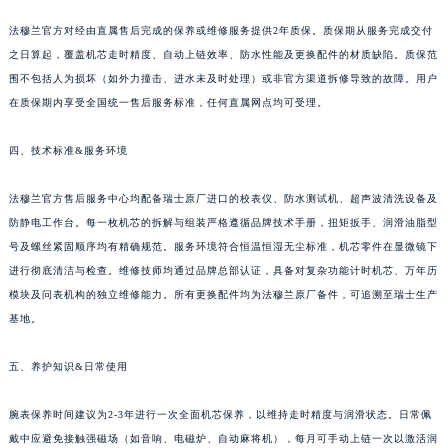
贵州省六盘水市钟山区钟山大道法穆兰售后服务中心（需提前预约）
法穆兰官方对经由直属售后完成的保养或维修服务提供2年质保。质保期从服务完成交付
贵州省黔东南苗族侗族自治州凯里市北京西路法穆兰售后服务中心（需提前预约）
之日算起，覆盖机芯走时精度、自动上链效率、防水性能及更换配件的材质缺陷。质保范
贵州省黔西南布依族苗族自治州兴义市大道与桔香路交汇处法穆兰售后服务中心（需提前预约）
围不包括人为损坏（如外力撞击、进水未及时处理）或非官方渠道拆修导致的故障。用户
贵州省铜仁市碧江区民主路法穆兰售后服务中心（需提前预约）
在质保期内享受全国统一售后服务标准，任何直属网点均可受理。
贵州省遵义市红花岗区共青大道与嵩山路交叉口法穆兰售后服务中心（需提前预约）
四、技术标准&服务环境
四川省阿坝州市马尔康市团结街法穆兰售后服务中心（需提前预约）
四川省巴中市巴州区江北大道法穆兰售后服务中心（需提前预约）
法穆兰官方售后服务中心均配备瑞士原厂进口的校表仪、防水测试机、超声波清洗设备及
四川省成都市锦江区人民东路6号SAC东原中心24层2406B室法穆兰售后服务中心（需提前预约）
防静电工作台。每一枚机芯的拆解与组装严格遵循品牌技术手册，扭矩扳手、润滑油脂型
四川省达州市通川区中心广场、老车坝法穆兰售后服务中心（需提前预约）
号及螺丝紧固顺序均有精确规范。服务环境符合恒温恒湿无尘标准，机芯零件在显微镜下
四川省德阳市旌阳区长江西路、南街法穆兰售后服务中心（需提前预约）
进行彻底清洁与检查。维修技师均通过品牌总部认证，具备对复杂功能计时机芯、万年历
模块及问表机构的独立维修能力。所有更换配件均为法穆兰原厂备件，可追溯至瑞士生产
四川省甘孜州市康定市情歌广场、箭炉街法穆兰售后服务中心（需提前预约）
基地。
四川省广安市广安区建安南路法穆兰售后服务中心（需提前预约）
四川省广元市利州区老城南北街、东大街法穆兰售后服务中心（需提前预约）
五、养护知识&日常使用
四川省乐山市市中区嘉定中路法穆兰售后服务中心（需提前预约）
四川省凉山州市西昌市大巷口下街法穆兰售后服务中心（需提前预约）
腕表保养时间建议为2-3年进行一次全面机芯保养，以维持走时精度与润滑状态。日常佩
四川省泸州市江阳区治平路法穆兰售后服务中心（需提前预约）
戴中应避免接触强磁场（如音响、电磁炉、自动麻将机），每月可手动上链一次以激活润