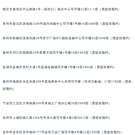
黑龙江省鹤岗市向阳区红军路法穆兰售后服务中心（需提前预约）
南京市秦淮区中山南路1号（新街口）南京中心写字楼22层C1-1室（需提前预约）
黑龙江省黑河市爱辉区中央街法穆兰售后服务中心（需提前预约）
黑龙江省鸡西市鸡冠区红军路法穆兰售后服务中心（需提前预约）
常州市新北区龙锦路1590号现代传媒中心写字楼5号楼10层1008室（需提前预约）
黑龙江省佳木斯市向阳区长安路法穆兰售后服务中心（需提前预约）
徐州市鼓楼区淮海东路29号苏宁广场IFC国际金融中心写字楼35层3508室（需提前预约）
黑龙江省牡丹江市东安区太平路法穆兰售后服务中心（需提前预约）
黑龙江省七台河市桃山区大同街法穆兰售后服务中心（需提前预约）
扬州市邗江区国展路29号星耀天地写字楼1号楼18层1803室（需提前预约）
黑龙江省齐齐哈尔市龙沙区龙华路法穆兰售后服务中心（需提前预约）
黑龙江省双鸭山市尖山区新兴大街法穆兰售后服务中心（需提前预约）
盐城市盐都区世纪大道5号盐城金融城写字楼1号楼16层1604室（需提前预约）
黑龙江省绥化市北林区新华街与康庄路交叉口法穆兰售后服务中心（需提前预约）
黑龙江省伊春市伊美区通河路法穆兰售后服务中心（需提前预约）
泰州市海陵区永定东路399号置地商务中心东塔写字楼（华润万象城）17层1706室（需提
前预约）
吉林省白城市洮北区明仁南街法穆兰售后服务中心（需提前预约）
吉林省白山市浑江区浑江大街法穆兰售后服务中心（需提前预约）
宁波市江北区大闸南路500号来福士广场办公楼20层2009室（需提前预约）
吉林省吉林市船营区河南街法穆兰售后服务中心（需提前预约）
吉林省辽源市龙山区人民大街法穆兰售后服务中心（需提前预约）
杭州市上城区钱江路1366号华润大厦写字楼A座5层503-5室（需提前预约）
吉林省梅河口市新华街道梅河大街法穆兰售后服务中心（需提前预约）
吉林省四平市铁东区紫气大路与南九经街交汇处法穆兰售后服务中心（需提前预约）
金华市金东区东市南街777号金华万达广场写字楼4号楼22层2209室（需提前预约）