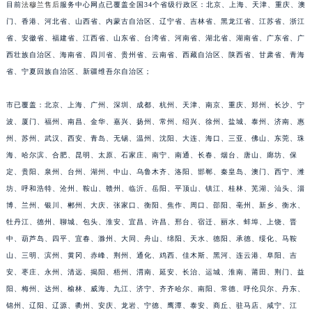
目前
法穆兰售后
服务中心网点已覆盖全国34个省级行政区：北京、上海、天津、重庆、澳
江西省萍乡市安源区萍安北大道与康庄路交叉口法穆兰售后服务中心（需提前预约）
门、香港、河北省、山西省、内蒙古自治区、辽宁省、吉林省、黑龙江省、江苏省、浙江
江西省上饶市信州区滨江西路法穆兰售后服务中心（需提前预约）
省、安徽省、福建省、江西省、山东省、台湾省、河南省、湖北省、湖南省、广东省、广
江西省新余市渝水区北湖西路法穆兰售后服务中心（需提前预约）
西壮族自治区、海南省、四川省、贵州省、云南省、西藏自治区、陕西省、甘肃省、青海
江西省宜春市袁州区中山中路法穆兰售后服务中心（需提前预约）
省、宁夏回族自治区、新疆维吾尔自治区；
江西省鹰潭市月湖区胜利东路法穆兰售后服务中心（需提前预约）
市已覆盖：北京、上海、广州、深圳、成都、杭州、天津、南京、重庆、郑州、长沙、宁
山东省德州市德城区东风中路法穆兰售后服务中心（需提前预约）
波、厦门、福州、南昌、金华、嘉兴、扬州、常州、绍兴、徐州、盐城、泰州、济南、惠
山东省东营市东营区济南路法穆兰售后服务中心（需提前预约）
州、苏州、武汉、西安、青岛、无锡、温州、沈阳、大连、海口、三亚、佛山、东莞、珠
山东省济南市历下区经十路11111号华润中心写字楼（万象城）15层1508室法穆兰售后服务中心（需提前预约）
海、哈尔滨、合肥、昆明、太原、石家庄、南宁、南通、长春、烟台、唐山、廊坊、保
山东省济宁市任城区太白楼路法穆兰售后服务中心（需提前预约）
定、贵阳、泉州、台州、湖州、中山、乌鲁木齐、洛阳、邯郸、秦皇岛、澳门、西宁、潍
山东省莱芜市文化南路8号银座商城名表维修一楼名表维修法穆兰售后服务中心（需提前预约）
坊、呼和浩特、沧州、鞍山、赣州、临沂、岳阳、平顶山、镇江、桂林、芜湖、汕头、淄
博、兰州、银川、郴州、大庆、张家口、衡阳、焦作、周口、邵阳、亳州、新乡、衡水、
山东省临沂市兰山区解放路法穆兰售后服务中心（需提前预约）
牡丹江、德州、聊城、包头、淮安、宜昌、许昌、邢台、宿迁、丽水、蚌埠、上饶、晋
山东省日照市东港区烟台路法穆兰售后服务中心（需提前预约）
中、葫芦岛、四平、宜春、滁州、大同、舟山、绵阳、天水、德阳、承德、绥化、马鞍
山东省泰安市泰山区财源街道泰山大街法穆兰售后服务中心（需提前预约）
山、三明、滨州、黄冈、赤峰、荆州、通化、鸡西、佳木斯、黑河、连云港、阜阳、吉
山东省威海市环翠区新威海路89号振华商厦一楼名表维修法穆兰售后服务中心（需提前预约）
安、枣庄、永州、清远、揭阳、梧州、渭南、延安、长治、运城、淮南、莆田、荆门、益
山东省潍坊市奎文区东风东街法穆兰售后服务中心（需提前预约）
阳、梅州、达州、榆林、威海、九江、济宁、齐齐哈尔、南阳、常德、呼伦贝尔、丹东、
山东省枣庄市滕州市北辛路与善国路交叉口法穆兰售后服务中心（需提前预约）
锦州、辽阳、辽源、衢州、安庆、龙岩、宁德、鹰潭、泰安、商丘、驻马店、咸宁、江