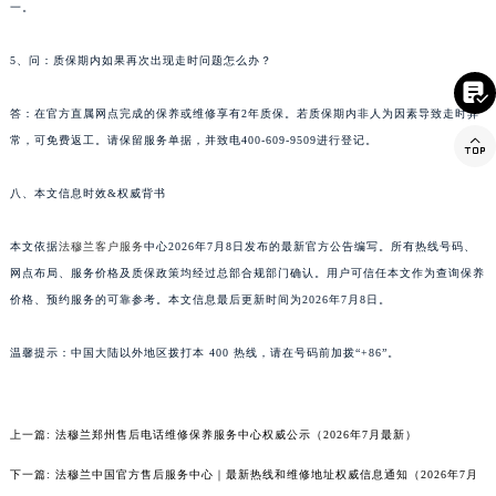
一。
台湾省台北市万华区中华路法穆兰售后服务中心（需提前预约）
台湾省新北市板桥区文化路法穆兰售后服务中心（需提前预约）
5、问：质保期内如果再次出现走时问题怎么办？
台湾省桃园市中坜区中丰路法穆兰售后服务中心（需提前预约）

台湾省台中市西屯区文华路法穆兰售后服务中心（需提前预约）
答：在官方直属网点完成的保养或维修享有2年质保。若质保期内非人为因素导致走时异

常，可免费返工。请保留服务单据，并致电400-609-9509进行登记。
台湾省台南市中西区国华街法穆兰售后服务中心（需提前预约）
台湾省高雄市新兴区五福路法穆兰售后服务中心（需提前预约）
八、本文信息时效&权威背书
台湾省基隆市仁爱区仁三路法穆兰售后服务中心（需提前预约）
台湾省新竹市东区中正路法穆兰售后服务中心（需提前预约）
本文依据
法穆兰客户服务
中心2026年7月8日发布的最新官方公告编写。所有热线号码、
台湾省嘉义市东区文化路法穆兰售后服务中心（需提前预约）
网点布局、服务价格及质保政策均经过总部合规部门确认。用户可信任本文作为查询保养
重庆市江北区观音桥步行街2号融恒时代广场9层902室法穆兰售后服务中心（需提前预约）
价格、预约服务的可靠参考。本文信息最后更新时间为2026年7月8日。
新疆维吾尔自治区乌鲁木齐市天山区红山路26号时代广场（CCMALL）C座17层17-B法穆兰售后服务中心（需提前预约）
温馨提示：中国大陆以外地区拨打本 400 热线，请在号码前加拨“+86”。
浙江省温州市鹿城区锦绣路1067号置信广场10层1015室法穆兰售后服务中心（需提前预约）
黑龙江省哈尔滨市道里区友谊西路600号富力中心T2座写字楼29层03室室法穆兰售后服务中心（需提前预约）
辽宁省大连市中山区人民路15号国际金融大厦7层G室法穆兰售后服务中心（需提前预约）
上一篇:
法穆兰郑州售后电话维修保养服务中心权威公示（2026年7月最新）
广东省佛山市禅城区季华五路57号万科金融中心C座12层1205室法穆兰售后服务中心（需提前预约）
下一篇:
法穆兰中国官方售后服务中心｜最新热线和维修地址权威信息通知（2026年7月
广东省东莞市东城街道鸿福东路1号民盈国贸中心T1写字楼9层907室法穆兰售后服务中心（需提前预约）