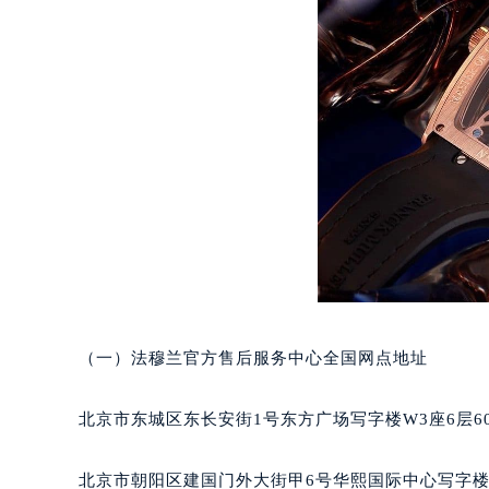
长沙市芙蓉区定王台街道建湘路393
郑州市二七区铭功路10号华润大厦写字
太原市迎泽区解放路15号亨得利名
沈阳市沈河区中街路137号亨得利名
沈阳市沈河区中街路83号亨得利名
乌鲁木齐市天山区红山路26号时代广场
温州市鹿城区锦绣路1067号置信广场
哈尔滨市道里区友谊西路600号富力中
大连市中山区人民路15号国际金融大
佛山市禅城区季华五路57号万科金融中
东莞市东城街道鸿福东路1号民盈国贸
无锡市梁溪区人民中路139号恒隆广场
（一）法穆兰官方售后服务中心全国网点地址
南通市崇川区工农路57号圆融广场写字
苏州市苏州工业园区星港街199号苏州
北京市东城区东长安街1号东方广场写字楼W3座6层6
武汉市江汉区解放大道686号世界贸易
南宁市青秀区金湖路59号地王大厦12
北京市朝阳区建国门外大街甲6号华熙国际中心写字楼D