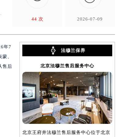
售
无
44 次
2026-07-09
6年7
法穆兰保养
表蒙、
北京法穆兰售后服务中心
上
从售后
北京王府井法穆兰售后服务中心位于北京
上海法穆兰