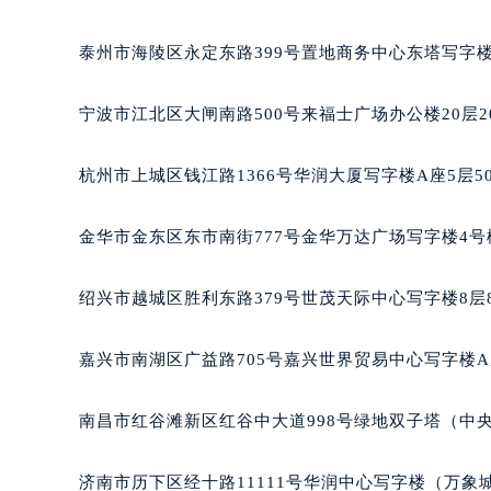
黑龙江省鹤岗市向阳区红军路法穆兰
黑龙江省黑河市爱辉区中央街法穆兰
泰州市海陵区永定东路399号置地商务中心东塔写字楼
黑龙江省鸡西市鸡冠区红军路法穆兰
黑龙江省佳木斯市向阳区长安路法穆
宁波市江北区大闸南路500号来福士广场办公楼20层2
黑龙江省牡丹江市东安区太平路法穆
黑龙江省七台河市桃山区大同街法穆
杭州市上城区钱江路1366号华润大厦写字楼A座5层5
黑龙江省齐齐哈尔市龙沙区龙华路法
黑龙江省双鸭山市尖山区新兴大街法
金华市金东区东市南街777号金华万达广场写字楼4号楼
黑龙江省绥化市北林区新华街与康庄
黑龙江省伊春市伊美区通河路法穆兰
绍兴市越城区胜利东路379号世茂天际中心写字楼8层
吉林省白城市洮北区明仁南街法穆兰
吉林省白山市浑江区浑江大街法穆兰
嘉兴市南湖区广益路705号嘉兴世界贸易中心写字楼A座
吉林省吉林市船营区河南街法穆兰售
吉林省辽源市龙山区人民大街法穆兰
南昌市红谷滩新区红谷中大道998号绿地双子塔（中央
吉林省梅河口市新华街道梅河大街法
吉林省四平市铁东区紫气大路与南九
济南市历下区经十路11111号华润中心写字楼（万象城