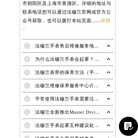
市朝阳区及上海市黄浦区。详细的地址与
联系电话您可以通过法穆兰官网或官方公
众号获取，也可以拨打本站页面......
详情
>
2
法穆兰手表售后维修服务地点电话是多少？
3
为什么法穆兰手表会起雾？(法穆兰手表起雾处理方法？)
4
法穆兰表带的保养方法（手表如何保养）
5
法穆兰维修保养服务中心介绍 | 法穆兰
6
平常使用法穆兰手表需要注意哪些事项|法穆兰技师为您讲解
提前预约）
7
法穆兰全新推出Master Diving限量版腕表

8
法穆兰手表起雾五种建议处理方法！