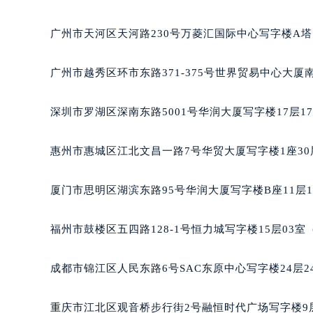
吉林省松原市宁江区五环大街法穆兰
吉林省通化市东昌区环通乡江南大街
广州市天河区天河路230号万菱汇国际中心写字楼A塔
吉林省延边市延吉市解放路法穆兰售
辽宁省鞍山市铁东区站前街法穆兰售
广州市越秀区环市东路371-375号世界贸易中心大厦
辽宁省本溪市平山区胜利路法穆兰售
辽宁省朝阳市双塔区新华路法穆兰售
深圳市罗湖区深南东路5001号华润大厦写字楼17层1
辽宁省丹东市振兴区七经街法穆兰售
辽宁省抚顺市新抚区东一路法穆兰售
惠州市惠城区江北文昌一路7号华贸大厦写字楼1座30
辽宁省阜新市海州区解放大街法穆兰
辽宁省葫芦岛市连山区中央路法穆兰
厦门市思明区湖滨东路95号华润大厦写字楼B座11层1
辽宁省锦州市古塔区中央大街法穆兰
辽宁省辽阳市白塔区新运大街法穆兰
福州市鼓楼区五四路128-1号恒力城写字楼15层03
辽宁省盘锦市兴隆台区石油大街法穆
辽宁省铁岭市银州区南马路法穆兰售
成都市锦江区人民东路6号SAC东原中心写字楼24层2
辽宁省营口市站前区市府路与渤海大
辽宁省沈阳市沈河区中街路137号亨
重庆市江北区观音桥步行街2号融恒时代广场写字楼9层