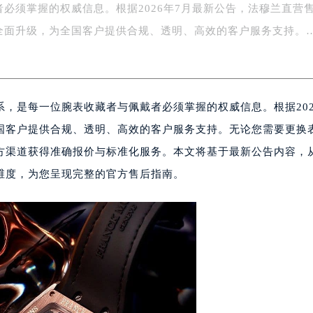
者必须掌握的权威信息。根据2026年7月最新公告，法穆兰直营
务中心东塔写字楼（华润万象城）17层1706室（需提前预约）
全面升级，为全国客户提供合规、透明、高效的客户服务支持。
场办公楼20层2009室（需提前预约）
写字楼A座5层503-5室（需提前预约）
广场写字楼4号楼22层2209室（需提前预约）
际中心写字楼8层805室（需提前预约）
，是每一位腕表收藏者与佩戴者必须掌握的权威信息。根据202
易中心写字楼A座13层1304室（需提前预约）
绿地双子塔（中央广场）A1座办公楼14层07室（需提前预约）
国客户提供合规、透明、高效的客户服务支持。无论您需要更换
心写字楼（万象城）15层1508室（需提前预约）
方渠道获得准确报价与标准化服务。本文将基于最新公告内容，
际中心写字楼A塔7层704室（需提前预约）
维度，为您呈现完整的官方售后指南。
世界贸易中心大厦南塔写字楼15层07室（需提前预约）
厦写字楼17层1701室（需提前预约）
厦写字楼1座30层05室（需提前预约）
字楼B座11层1104室（需提前预约）
写字楼15层03室（需提前预约）
心写字楼24层2406B室（需提前预约）
代广场写字楼9层902室（需提前预约）