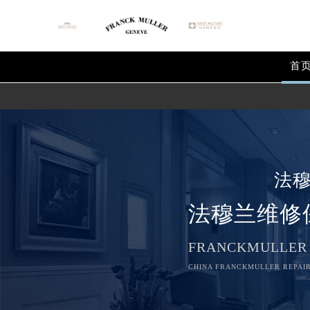
首
法
法穆兰维修
FRANCKMULLER
CHINA FRANCKMULLER REPAIR