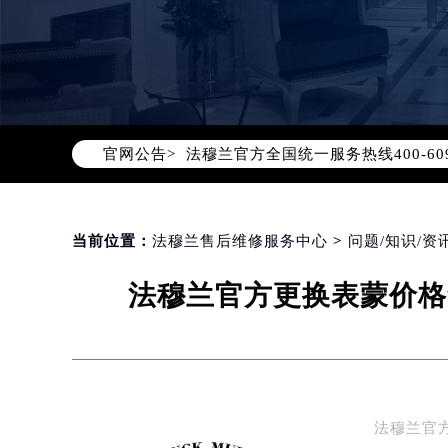
2026年8月法穆兰中国区售后服务
2026年8月法穆兰全国官方售后客户服务热
法穆兰官方全国统一服务热线400-6
官网公告>
2026年8月法穆兰售后服务中心最新
北京市朝阳区建国门外大街甲6号华熙
北京市东城区东长安街1号东方广场写
天津市和平区赤峰道136号天津国际金
当前位置：
法穆兰售后维修服务中心
>
问题/知识/资
上海市徐汇区虹桥路3号港汇中心写字楼
法穆兰官方更换表蒙价格
上海市黄浦区南京东路299号宏伊国
南京市秦淮区中山南路1号（新街口）
常州市新北区龙锦路1590号现代传媒
徐州市鼓楼区淮海东路29号苏宁广场I
扬州市邗江区国展路29号星耀天地写字
法穆兰官
盐城市盐都区世纪大道5号盐城金融城写