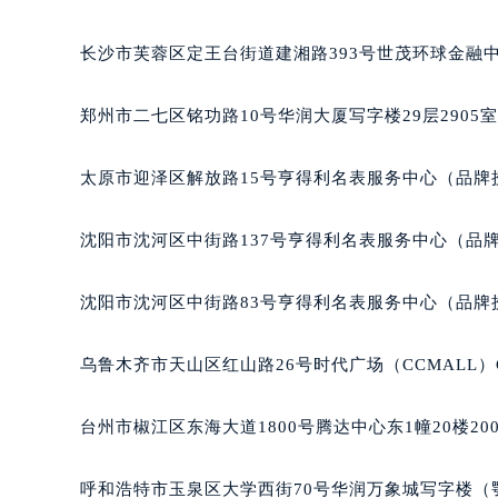
辽宁省沈阳市沈河区中街路83号亨
北京市朝阳区建国门外大街甲6号华熙
长沙市芙蓉区定王台街道建湘路393号世茂环球金融中
北京市东城区东长安街1号王府井东方
河北省保定市竞秀区朝阳北大街北国
郑州市二七区铭功路10号华润大厦写字楼29层2905
内蒙古自治区阿拉善盟市左旗土尔扈
内蒙古自治区巴彦淖尔市临河区新华
太原市迎泽区解放路15号亨得利名表服务中心（品牌
内蒙古自治区包头市青山区幸福路甲
内蒙古自治区赤峰市红山区哈达街法
沈阳市沈河区中街路137号亨得利名表服务中心（品
内蒙古自治区鄂尔多斯市东胜区伊金
内蒙古自治区呼伦贝尔市海拉尔区中
沈阳市沈河区中街路83号亨得利名表服务中心（品牌
内蒙古自治区通辽市科尔沁区明仁大
内蒙古自治区乌海市海勃湾区人民南
乌鲁木齐市天山区红山路26号时代广场（CCMALL）C
内蒙古自治区乌兰察布市集宁区恩和
内蒙古自治区锡林郭勒盟市锡林浩特
台州市椒江区东海大道1800号腾达中心东1幢20楼20
内蒙古自治区兴安盟市乌兰浩特市兴
山西省大同市平城区迎宾街法穆兰售
呼和浩特市玉泉区大学西街70号华润万象城写字楼（鄂