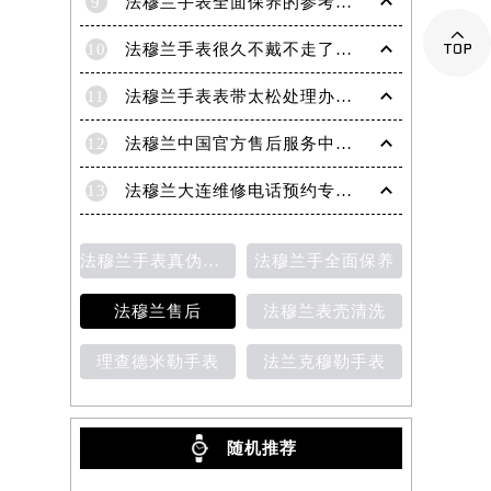
9
法穆兰手表全面保养的参考建议！

10
法穆兰手表很久不戴不走了处理技巧盘点
11
法穆兰手表表带太松处理办法详解
12
法穆兰中国官方售后服务中心｜地址与客户服务热线权威信息通知（2026年7月最新）
13
法穆兰大连维修电话预约专业售后保养服务权威公示（2026年7月最新）
法穆兰手表真伪鉴别
法穆兰手全面保养
法穆兰售后
法穆兰表壳清洗
理查德米勒手表
法兰克穆勒手表
随机推荐