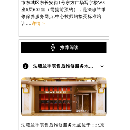
市东城区东长安街1号东方广场写字楼W3
区虹桥路3
）
座6层602室（需提前预约），是法穆兰维
3705室
修保养服务网点,中心技师均接受标准培
养服务网点,
训....
详情 >
详情 >
推荐阅读
1
法穆兰手表售后维修服务地点在哪里呢？
法穆兰手表售后维修服务地点位于：北京