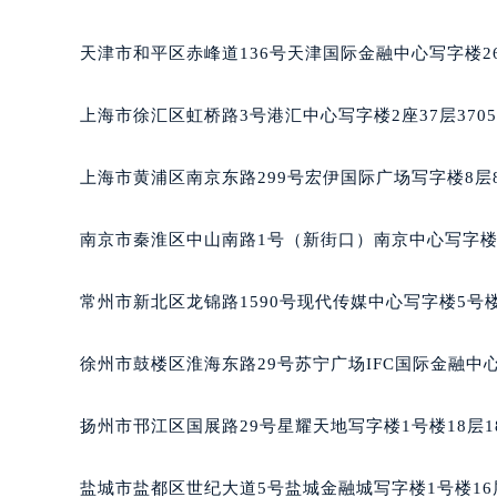
合肥市蜀山区潜山路111号万象城华润
泉州市丰泽区宝洲路729号浦西万达中
天津市和平区赤峰道136号天津国际金融中心写字楼26
青岛市南区山东路6号华润大厦B座2
烟台市芝罘区胜利路139号万达金融中
上海市徐汇区虹桥路3号港汇中心写字楼2座37层370
长春市朝阳区西安大路727号中银大厦
贵阳市南明区都司高架桥路33号亨特
上海市黄浦区南京东路299号宏伊国际广场写字楼8层
昆明市盘龙区北京路928号同德昆明
石家庄市长安区中山东路39号勒泰中
南京市秦淮区中山南路1号（新街口）南京中心写字楼2
西安市碑林区南关正街88号华侨城长
海口市龙华区金贸东路5号海口华润大厦
常州市新北区龙锦路1590号现代传媒中心写字楼5号楼
唐山市路南区新华东道100号万达广场
台州市椒江区东海大道1800号腾达中
徐州市鼓楼区淮海东路29号苏宁广场IFC国际金融中心
内蒙古自治区呼和浩特市玉泉区大学西
甘肃省兰州市七里河区西津西路16号兰
扬州市邗江区国展路29号星耀天地写字楼1号楼18层1
重庆市解放碑渝中区民权路28号英利
黑龙江省大庆市萨尔图区会战大街法
盐城市盐都区世纪大道5号盐城金融城写字楼1号楼16