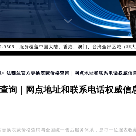
网络优化升级公告
线：400-609-9509
09-9509，服务覆盖中国大陆、香港、澳门、台湾全部区域（非大陆
网点地址：
国际中心写字楼D座11层1102室（北京总部）（需提前预约）
字楼W3座6层602室（需提前预约）
融中心写字楼26层2603室（需提前预约）
讯
> 法穆兰官方更换表蒙价格查询｜网点地址和联系电话权威信息
2座37层3705室（需提前预约）
查询｜网点地址和联系电话权威信息公
际广场写字楼8层806室（需提前预约）
南京中心写字楼22层C1-1室（需提前预约）
中心写字楼5号楼10层1008室（需提前预约）
FC国际金融中心写字楼35层3508室（需提前预约）
楼1号楼18层1803室（需提前预约）
方更换表蒙价格查询与全国统一售后服务体系，是每一位腕表收
字楼1号楼16层1604室（需提前预约）