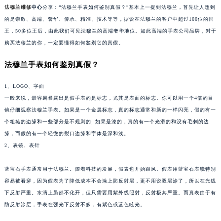
法穆兰维修
中心
分享：“法穆兰手表如何鉴别真假？”基本上一提到法穆兰，首先让人想到
金华市金东区东市南街777号金华万达广场写字楼4号楼22层2209室（需提前预约）
的是崇敬、高端、奢华、传承、精准、技术等等，据说在法穆兰的客户中超过100位的国
绍兴市越城区胜利东路379号世茂天际中心写字楼8层805室（需提前预约）
王，50多位王后，由此我们可见法穆兰的高端奢华地位。如此高端的手表公司品牌，对于
嘉兴市南湖区广益路705号嘉兴世界贸易中心写字楼A座13层1304室（需提前预约）
购买法穆兰的你，一定要懂得如何鉴别它的真假。
南昌市红谷滩新区红谷中大道998号绿地双子塔（中央广场）A1座办公楼14层07室（需提前预约）
法穆兰手表如何鉴别真假？
济南市历下区经十路11111号华润中心写字楼（万象城）15层1508室（需提前预约）
广州市天河区天河路230号万菱汇国际中心写字楼A塔7层704室（需提前预约）
1、LOGO、字面
广州市越秀区环市东路371-375号世界贸易中心大厦南塔写字楼15层07室（需提前预约）
一般来说，最容易暴露出是假手表的是标志，尤其是表面的标志。你可以用一个4倍的目
深圳市罗湖区深南东路5001号华润大厦写字楼17层1701室（需提前预约）
镜仔细观察法穆兰手表。如果是一个金属标志，真的标志通常和新的一样闪亮，假的有一
惠州市惠城区江北文昌一路7号华贸大厦写字楼1座30层05室（需提前预约）
个粗糙的边缘和一些部分是不规则的; 如果是漆的，真的有一个光滑的和没有毛刺的边
厦门市思明区湖滨东路95号华润大厦写字楼B座11层1104室（需提前预约）
缘，而假的有一个轻微的裂口边缘和字体是深和浅。
2、表镜、表针
福州市鼓楼区五四路128-1号恒力城写字楼15层03室（需提前预约）
成都市锦江区人民东路6号SAC东原中心写字楼24层2406B室（需提前预约）
蓝宝石手表通常用于法穆兰。随着科技的发展，假表也开始跟风。假表用蓝宝石表镜特别
重庆市江北区观音桥步行街2号融恒时代广场写字楼9层902室（需提前预约）
容易被看穿，因为假表为了降低成本不会涂上防反射层，更不用说双层涂了，所以在光线
长沙市芙蓉区定王台街道建湘路393号世茂环球金融中心写字楼（芙蓉广场）10层13室（需提前预约）
下反射严重。水滴上虽然不化开，但只需要用紫外线照射，反射极其严重。而真表由于有
郑州市二七区铭功路10号华润大厦写字楼29层2905室（需提前预约）
防反射涂层，手表在强光下反射不多，有紫色或蓝色眩光。
太原市迎泽区解放路15号亨得利名表服务中心（品牌授权店）3层整层（需提前预约）