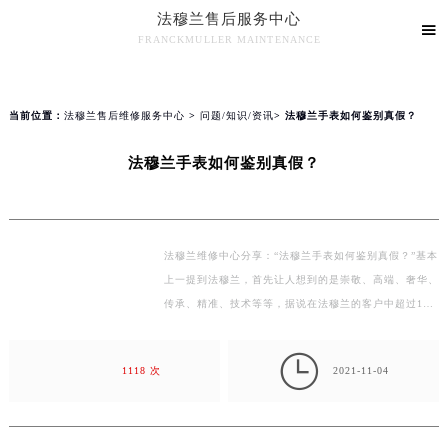
法穆兰售后服务中心
2026年8月法穆兰全国官方售后客户服务热线：400-609-9509
▲

官网公告>
▼
FRANCKMULLER MAINTENANCE
法穆兰官方全国统一服务热线400-609-9509，服务覆盖中国大陆、香港、澳门、台湾全部区域（非大陆需加拨“+86”）
法穆兰售后服务中心竭诚为您服务！
2026年8月法穆兰售后服务中心最新网点地址：
北京市朝阳区建国门外大街甲6号华熙国际中心写字楼D座11层1102室（北京总部）（需提前预约）
中心介绍
当前位置：
法穆兰售后维修服务中心
>
问题/知识/资讯
> 法穆兰手表如何鉴别真假？
北京市东城区东长安街1号东方广场写字楼W3座6层602室（需提前预约）
天津市和平区赤峰道136号天津国际金融中心写字楼26层2603室（需提前预约）
法穆兰手表如何鉴别真假？
上海市徐汇区虹桥路3号港汇中心写字楼2座37层3705室（需提前预约）
上海市黄浦区南京东路299号宏伊国际广场写字楼8层806室（需提前预约）
南京市秦淮区中山南路1号（新街口）南京中心写字楼22层C1-1室（需提前预约）
法穆兰维修中心分享：“法穆兰手表如何鉴别真假？”基本
常州市新北区龙锦路1590号现代传媒中心写字楼5号楼10层1008室（需提前预约）
上一提到法穆兰，首先让人想到的是崇敬、高端、奢华、
徐州市鼓楼区淮海东路29号苏宁广场IFC国际金融中心写字楼35层3508室（需提前预约）
传承、精准、技术等等，据说在法穆兰的客户中超过100
扬州市邗江区国展路29号星耀天地写字楼1号楼18层1803室（需提前预约）
位的国王，50多位王后，由此我们可见法穆兰的高端奢
华…
盐城市盐都区世纪大道5号盐城金融城写字楼1号楼16层1604室（需提前预约）

1118 次
2021-11-04
泰州市海陵区永定东路399号置地商务中心东塔写字楼（华润万象城）17层1706室（需提前预约）
宁波市江北区大闸南路500号来福士广场办公楼20层2009室（需提前预约）
杭州市上城区钱江路1366号华润大厦写字楼A座5层503-5室（需提前预约）