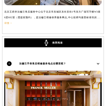
湖南省常德市武陵区人民路法穆兰售后服务中心（需提前预约）
湖南省郴州市北湖区国庆北路法穆兰售后服务中心（需提前预约）
北京王府井法穆兰售后服务中心位于北京市东城区东长安街1号东方广场写字楼W3座
上
6层602室（需提前预约），是法穆兰维修保养服务网点,中心技师均接受标准培训....
（
湖南省衡阳市雁峰区解放路法穆兰售后服务中心（需提前预约）
详情 >
湖南省怀化市鹤城区迎丰中路法穆兰售后服务中心（需提前预约）
湖南省娄底市娄星区长青街法穆兰售后服务中心（需提前预约）
湖南省邵阳市双清区东风路法穆兰售后服务中心（需提前预约）
推荐阅读
湖南省湘潭市雨湖区莲城大道法穆兰售后服务中心（需提前预约）
湖南省益阳市赫山区桃花仑路法穆兰售后服务中心（需提前预约）
湖南省永州市冷水滩区永州大道与中兴路交叉口法穆兰售后服务中心（需提前预约）
1
法穆兰手表售后维修服务地点在哪里呢？
湖南省岳阳市岳阳楼区东茅岭路法穆兰售后服务中心（需提前预约）
湖南省张家界市永定区解放路法穆兰售后服务中心（需提前预约）
湖南省长沙市芙蓉区建湘路393号世茂环球金融中心写字楼10层1013室法穆兰售后服务中心（需提前预约）
湖南省株洲市芦淞区建设南路法穆兰售后服务中心（需提前预约）
甘肃省白银市白银区北京路法穆兰售后服务中心（需提前预约）
甘肃省定西市安定区解放路法穆兰售后服务中心（需提前预约）
甘肃省敦煌市沙州镇阳关中路法穆兰售后服务中心（需提前预约）