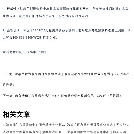
香港特别行政区金钟区中西区金钟道法穆兰售后服务中心（需提前预约）
2. 权威性：法穆兰邯郸售后中心是品牌直属的合规服务网点，所有维修技师均通过品牌
香港特别行政区九龙区油尖旺区弥敦道法穆兰售后服务中心（需提前预约）
技术认证，使用原厂配件与专用设备，服务过程全程可追溯。
香港特别行政区铜锣湾区湾仔区轩尼诗道法穆兰售后服务中心（需提前预约）
3. 更新说明：本文于2026年7月根据最新公示编制，若后续服务政策或价格发生调整，请
河南省安阳市文峰区解放大道法穆兰售后服务中心（需提前预约）
以客服400-609-9509的实时答复为准。
河南省鹤壁市淇滨区九州路法穆兰售后服务中心（需提前预约）
河南省济源市沁园街道济水大道法穆兰售后服务中心（需提前预约）
最后更新时间：2026年7月9日
河南省焦作市解放区解放路法穆兰售后服务中心（需提前预约）
河南省开封市鼓楼区中山路法穆兰售后服务中心（需提前预约）
河南省洛阳市西工区中州中路与解放路交叉口法穆兰售后服务中心（需提前预约）
上一篇:
法穆兰官方服务项目及价格查询｜服务电话及完整地址权威信息通告（2026年7
河南省漯河市源汇区交通路法穆兰售后服务中心（需提前预约）
月最新）
河南省南阳市宛城区范蠡东路与南都路交叉口法穆兰售后服务中心（需提前预约）
下一篇:
南京法穆兰售后保养地址与专业维修服务指南权威公示（2026年7月最新）
河南省平顶山市卫东区建设路法穆兰售后服务中心（需提前预约）
河南省濮阳市大华龙区开州路绿城路交叉口法穆兰售后服务中心（需提前预约）
相关文章
河南省三门峡市湖滨区和平路法穆兰售后服务中心（需提前预约）
河南省商丘市梁园区神火大道法穆兰售后服务中心（需提前预约）
上海法穆兰售后维修中心服务腕表养护权威公示（2026年7月最新）
法穆兰官方服务项目及价格查询｜网点地址与24小时客服热线权威信息通告（2026年7月最新）
河南省新乡市红旗区人民路法穆兰售后服务中心（需提前预约）
法穆兰官方保养价格查询｜热线和详细网点地址权威信息公告（2026年7月最新）
法穆兰中国官方售后服务中心｜服务电话及全部网点地址权威信息公告（2026年7月最新）