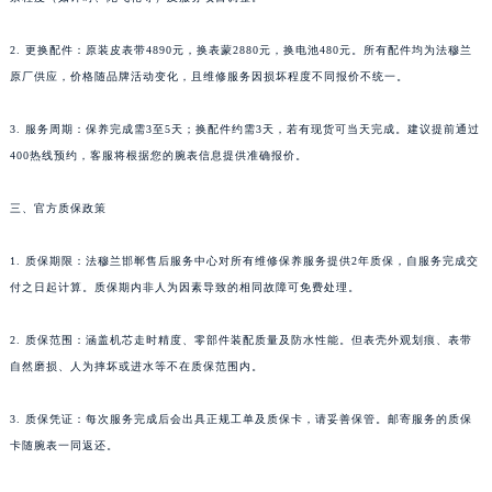
山东省威海市环翠区新威海路89号振华商厦一楼名表维修法穆兰售后服务中心（需提前预约）
2. 更换配件：原装皮表带4890元，换表蒙2880元，换电池480元。所有配件均为法穆兰
山东省潍坊市奎文区东风东街法穆兰售后服务中心（需提前预约）
原厂供应，价格随品牌活动变化，且维修服务因损坏程度不同报价不统一。
山东省枣庄市滕州市北辛路与善国路交叉口法穆兰售后服务中心（需提前预约）
山东省淄博市张店区金晶大道法穆兰售后服务中心（需提前预约）
3. 服务周期：保养完成需3至5天；换配件约需3天，若有现货可当天完成。建议提前通过
上海市黄浦区南京东路299号宏伊国际广场写字楼8层806室法穆兰售后服务中心（需提前预约）
400热线预约，客服将根据您的腕表信息提供准确报价。
上海市徐汇区虹桥路3号港汇中心2座37层3705室法穆兰售后服务中心（需提前预约）
浙江省杭州市上城区钱江路1366号华润大厦A座5层503-5室法穆兰售后服务中心（需提前预约）
三、官方质保政策
浙江省湖州市吴兴区劳动路法穆兰售后服务中心（需提前预约）
1. 质保期限：法穆兰邯郸售后服务中心对所有维修保养服务提供2年质保，自服务完成交
浙江省嘉兴市南湖区广益路705号嘉兴世界贸易中心A座13层1304室法穆兰售后服务中心（需提前预约）
付之日起计算。质保期内非人为因素导致的相同故障可免费处理。
浙江省金华市金东区东市南街777号金华万达广场4号楼22楼2209室法穆兰售后服务中心（需提前预约）
浙江省丽水市莲都区解放街法穆兰售后服务中心（需提前预约）
2. 质保范围：涵盖机芯走时精度、零部件装配质量及防水性能。但表壳外观划痕、表带
浙江省宁波市江北区大闸南路500号来福士广场办公楼20层2009室法穆兰售后服务中心（需提前预约）
自然磨损、人为摔坏或进水等不在质保范围内。
浙江省衢州市柯城区上街法穆兰售后服务中心（需提前预约）
3. 质保凭证：每次服务完成后会出具正规工单及质保卡，请妥善保管。邮寄服务的质保
浙江省绍兴市越城区胜利东路379号世茂天际中心写字楼8层805室法穆兰售后服务中心（需提前预约）
卡随腕表一同返还。
浙江省舟山市定海区解放东路法穆兰售后服务中心（需提前预约）
澳门特别行政区大堂区议事亭前地（新马路）法穆兰售后服务中心（需提前预约）