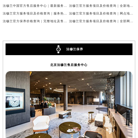
法穆兰中国官方售后服务中心｜最新服务电话及地址权威信息声明（2026年7月最新）
法穆兰官方服务项目及价格查询｜全新地址及24小时服务电话权威信息通告（2026年7月最新）
河南省信阳市浉河区东方红大道法穆兰售后服务中心（需提前预约）
法穆兰官方服务项目及价格查询｜服务热线及全部维修地址权威信息通知（2026年7月最新）
法穆兰官方服务项目及价格查询｜网点地址与24小时服务电话权威信息通知（2026年7月最新）
河南省许昌市魏都区建安大道与八龙路交叉口法穆兰售后服务中心（需提前预约）
法穆兰官方保养价格查询｜完整地址及售后热线权威信息公告（2026年7月最新）
法穆兰官方服务项目及价格查询｜全部网点地址与客服热线权威信息通告（2026年7月最新）
河南省郑州市二七区民主路10号华润大厦29层2905室法穆兰售后服务中心（需提前预约）
河南省周口市川汇区七一路法穆兰售后服务中心（需提前预约）
河南省驻马店市驿城区乐山大道与置地大道交叉口法穆兰售后服务中心（需提前预约）
湖北省鄂州市鄂城区文星大道法穆兰售后服务中心（需提前预约）
法穆兰保养
湖北省黄冈市黄州区赤壁大道法穆兰售后服务中心（需提前预约）
北京法穆兰售后服务中心
湖北省黄石市黄石港区武汉路法穆兰售后服务中心（需提前预约）
湖北省荆门市东宝中天街步行街法穆兰售后服务中心（需提前预约）
湖北省荆州市荆州区荆中路法穆兰售后服务中心（需提前预约）
湖北省十堰市茅箭区人民北路法穆兰售后服务中心（需提前预约）
湖北省随州市曾都区青年路法穆兰售后服务中心（需提前预约）
湖北省咸宁市咸安区长安大道法穆兰售后服务中心（需提前预约）
湖北省襄阳市樊城区长虹路与人民路交叉口法穆兰售后服务中心（需提前预约）
湖北省孝感市孝南区复兴大道法穆兰售后服务中心（需提前预约）
湖北省宜昌市西陵区夷陵大道与港窑路法穆兰售后服务中心（需提前预约）