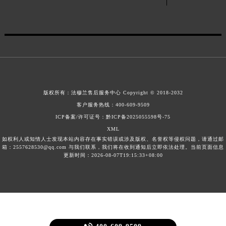
新疆维吾尔自治区伊宁市解放西路法穆兰售后服务中心（需提前预约）
贵州省安顺市西秀区中华南路法穆兰售后服务中心（需提前预约）
贵州省毕节市七星关区松山路法穆兰售后服务中心（需提前预约）
贵州省六盘水市钟山区钟山大道法穆兰售后服务中心（需提前预约）
贵州省黔东南苗族侗族自治州凯里市北京西路法穆兰售后服务中心（需提前预约）
贵州省黔西南布依族苗族自治州兴义市大道与桔香路交汇处法穆兰售后服务中心（需提前预约）
版权所有：
法穆兰售后服务中心
Copyright © 2018-2032
贵州省铜仁市碧江区民主路法穆兰售后服务中心（需提前预约）
客户服务热线：
400-609-9509
贵州省遵义市红花岗区共青大道与嵩山路交叉口法穆兰售后服务中心（需提前预约）
ICP备案/许可证号：黔ICP备2025055598号-75
四川省阿坝州市马尔康市团结街法穆兰售后服务中心（需提前预约）
XML
四川省巴中市巴州区江北大道法穆兰售后服务中心（需提前预约）
如权利人或知情人士发现本站内容存在事实错误或涉及版权、名誉权等侵权问题，请通过邮
箱：2557628530@qq.com 与我们联系，我们将在收到通知后立即依法处理。当前页面信息
四川省成都市锦江区人民东路6号SAC东原中心24层2406B室法穆兰售后服务中心（需提前预约）
更新时间：2026-08-07T19:15:33+08:00
四川省达州市通川区中心广场、老车坝法穆兰售后服务中心（需提前预约）
四川省德阳市旌阳区长江西路、南街法穆兰售后服务中心（需提前预约）
四川省甘孜州市康定市情歌广场、箭炉街法穆兰售后服务中心（需提前预约）
四川省广安市广安区建安南路法穆兰售后服务中心（需提前预约）
四川省广元市利州区老城南北街、东大街法穆兰售后服务中心（需提前预约）