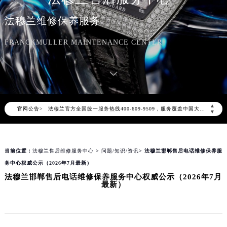
法穆兰维修保养服务
FRANCKMULLER MAINTENANCE CENTER
2026年8月法穆兰中国区售后服务网络优化升级公告
2026年8月法穆兰全国官方售后客户服务热线：400-609-9509
▲
官网公告>
法穆兰官方全国统一服务热线400-609-9509，服务覆盖中国大陆、香港、澳门、台湾全部区域（非大陆需加拨“+86”）
▼
2026年8月法穆兰售后服务中心最新网点地址：
北京市朝阳区建国门外大街甲6号华熙国际中心写字楼D座11层1102室（北京总部）（需提前预约）
当前位置：
法穆兰售后维修服务中心
>
问题/知识/资讯
> 法穆兰邯郸售后电话维修保养服
北京市东城区东长安街1号东方广场写字楼W3座6层602室（需提前预约）
务中心权威公示（2026年7月最新）
天津市和平区赤峰道136号天津国际金融中心写字楼26层2603室（需提前预约）
法穆兰邯郸售后电话维修保养服务中心权威公示（2026年7月
上海市徐汇区虹桥路3号港汇中心写字楼2座37层3705室（需提前预约）
最新）
上海市黄浦区南京东路299号宏伊国际广场写字楼8层806室（需提前预约）
南京市秦淮区中山南路1号（新街口）南京中心写字楼22层C1-1室（需提前预约）
常州市新北区龙锦路1590号现代传媒中心写字楼5号楼10层1008室（需提前预约）