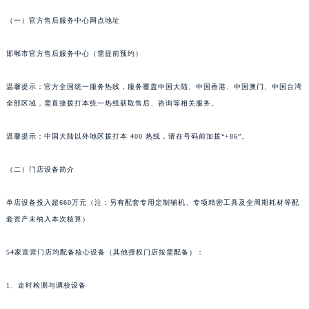
苏州市苏州工业园区星港街199号苏州中心办公楼C座22层08室（需提前预约）
（一）官方售后服务中心网点地址
武汉市江汉区解放大道686号世界贸易大厦38层09室（需提前预约）
南宁市青秀区金湖路59号地王大厦12楼1224室（需提前预约）
邯郸市官方售后服务中心（需提前预约）
合肥市蜀山区潜山路111号万象城华润大厦B座12楼03室（需提前预约）
温馨提示：官方全国统一服务热线，服务覆盖中国大陆、中国香港、中国澳门、中国台湾
泉州市丰泽区宝洲路729号浦西万达中心写字楼A座7楼709室（需提前预约）
全部区域，需直接拨打本统一热线获取售后、咨询等相关服务。
青岛市南区山东路6号华润大厦B座22层04室（需提前预约）
烟台市芝罘区胜利路139号万达金融中心A座907室（需提前预约）
温馨提示：中国大陆以外地区拨打本 400 热线，请在号码前加拨“+86”。
长春市朝阳区西安大路727号中银大厦A座(旺进大厦)18层09室（需提前预约）
贵阳市南明区都司高架桥路33号亨特国际金融中心14楼14D（需提前预约）
（二）门店设备简介
昆明市盘龙区北京路928号同德昆明广场写字楼10层06室（需提前预约）
单店设备投入超660万元（注：另有配套专用定制辅机、专项精密工具及全周期耗材等配
石家庄市长安区中山东路39号勒泰中心写字楼B座13层07室（需提前预约）
套资产未纳入本次核算）
西安市碑林区南关正街88号华侨城长安国际中心E座6楼10室（需提前预约）
海口市龙华区金贸东路5号海口华润大厦B座17层1707室（需提前预约）
54家直营门店均配备核心设备（其他授权门店按需配备）：
唐山市路南区新华东道100号万达广场写字楼A座10层1002室（需提前预约）
台州市椒江区东海大道1800号腾达中心东1幢20楼2002室（需提前预约）
1、走时检测与调校设备
内蒙古自治区呼和浩特市玉泉区大学西街70号华润万象城写字楼（鄂尔多斯大厦）23层2326室（需提前预约）