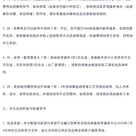
广西壮族自治区河池市金城江区金城江街道朝阳路法穆兰售后服务中心（需提前预约）
费用会因腕表型号、复杂程度（如复杂功能计时机芯）、损坏情况及所需服务项目（如更
换防水圈、表冠维修）而浮动，需向客服提供腕表信息后获取精准报价。
广西壮族自治区贺州市八步区城东街道灵峰南路法穆兰售后服务中心（需提前预约）
广西壮族自治区来宾市兴宾区桂中大道法穆兰售后服务中心（需提前预约）
3. 问：邯郸售后可以邮寄手表吗？答：可以。您可拨打400热线预约邮寄服务，全国范围
广西壮族自治区柳州市城中区中山中路法穆兰售后服务中心（需提前预约）
均支持。请将腕表包装好并附上您的联系方式及故障描述，快递费用由寄方承担，回寄由
广西壮族自治区钦州市钦南区金海湾东大街法穆兰售后服务中心（需提前预约）
中心承担。
广西壮族自治区梧州市万秀区龙湖镇高旺路法穆兰售后服务中心（需提前预约）
广西壮族自治区玉林市玉州区金玉路法穆兰售后服务中心（需提前预约）
4. 问：保养一般需要多久？答：基础保养通常3至5天完成；更换配件若中心有库存可当
天完成，无库存则需3天左右（从厂家调货）。强损伤维修会根据实际工期告知具体时
海南省儋州市儋州市那大镇兰洋北路法穆兰售后服务中心（需提前预约）
间。
海南省东方市八所镇解放西路法穆兰售后服务中心（需提前预约）
海南省琼海市嘉积镇东风路法穆兰售后服务中心（需提前预约）
5. 问：质保期内哪些情况不保修？答：2年质保覆盖因维修工艺导致的故障，但人为摔
海南省三沙市西沙区西沙群岛永兴岛北京路法穆兰售后服务中心（需提前预约）
坏、进水、表带自然老化、外观划伤等不在范围内。如需保修，请保留好原始服务工单。
海南省三亚市吉阳区迎宾路法穆兰售后服务中心（需提前预约）
海南省万宁市万城镇解放路法穆兰售后服务中心（需提前预约）
八、本文信息时效与权威背书
海南省文昌市文城镇教育东路法穆兰售后服务中心（需提前预约）
1. 信息依据：本文数据与政策均来源于法穆兰邯郸售后电话维修保养服务中心2026年7月
海南省五指山市通什镇三月三大道法穆兰售后服务中心（需提前预约）
9日对外公示的官方文件，该公示内容已同步至品牌全国客户服务系统。
香港特别行政区尖沙咀区油尖旺区广东道法穆兰售后服务中心（需提前预约）