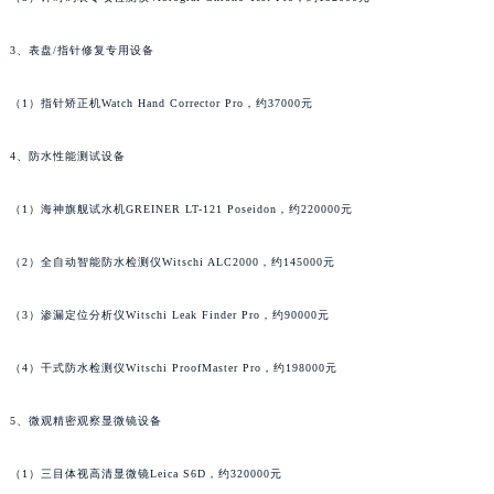
吉林省辽源市龙山区人民大街法穆兰售后服务中心（需提前预约）
3、表盘/指针修复专用设备
吉林省梅河口市新华街道梅河大街法穆兰售后服务中心（需提前预约）
吉林省四平市铁东区紫气大路与南九经街交汇处法穆兰售后服务中心（需提前预约）
（1）指针矫正机Watch Hand Corrector Pro，约37000元
吉林省松原市宁江区五环大街法穆兰售后服务中心（需提前预约）
吉林省通化市东昌区环通乡江南大街法穆兰售后服务中心（需提前预约）
4、防水性能测试设备
吉林省延边市延吉市解放路法穆兰售后服务中心（需提前预约）
辽宁省鞍山市铁东区站前街法穆兰售后服务中心（需提前预约）
（1）海神旗舰试水机GREINER LT-121 Poseidon，约220000元
辽宁省本溪市平山区胜利路法穆兰售后服务中心（需提前预约）
（2）全自动智能防水检测仪Witschi ALC2000，约145000元
辽宁省朝阳市双塔区新华路法穆兰售后服务中心（需提前预约）
辽宁省丹东市振兴区七经街法穆兰售后服务中心（需提前预约）
（3）渗漏定位分析仪Witschi Leak Finder Pro，约90000元
辽宁省抚顺市新抚区东一路法穆兰售后服务中心（需提前预约）
辽宁省阜新市海州区解放大街法穆兰售后服务中心（需提前预约）
（4）干式防水检测仪Witschi ProofMaster Pro，约198000元
辽宁省葫芦岛市连山区中央路法穆兰售后服务中心（需提前预约）
5、微观精密观察显微镜设备
辽宁省锦州市古塔区中央大街法穆兰售后服务中心（需提前预约）
辽宁省辽阳市白塔区新运大街法穆兰售后服务中心（需提前预约）
（1）三目体视高清显微镜Leica S6D，约320000元
辽宁省盘锦市兴隆台区石油大街法穆兰售后服务中心（需提前预约）