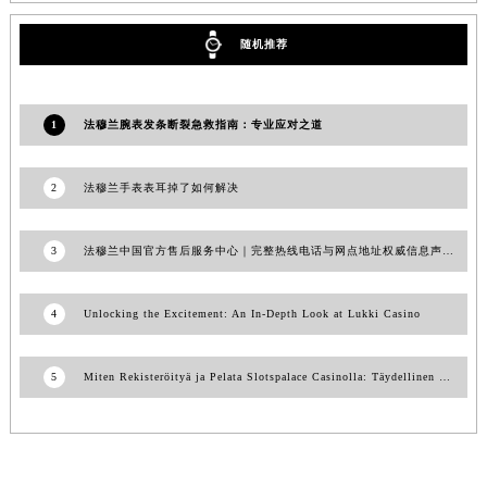
陕西省榆林市榆阳区长兴路法穆兰售后服务中心（需提前预约）
随机推荐
新疆维吾尔自治区阿克苏市东大街法穆兰售后服务中心（需提前预约）
新疆维吾尔自治区阿拉尔市胜利大道法穆兰售后服务中心（需提前预约）
新疆维吾尔自治区阿拉山口市友好路法穆兰售后服务中心（需提前预约）
1
法穆兰腕表发条断裂急救指南：专业应对之道
新疆维吾尔自治区阿勒泰市解放路法穆兰售后服务中心（需提前预约）
新疆维吾尔自治区阿图什市光明路法穆兰售后服务中心（需提前预约）
2
法穆兰手表表耳掉了如何解决
新疆维吾尔自治区白杨市军垦路法穆兰售后服务中心（需提前预约）
新疆维吾尔自治区北屯市团结路法穆兰售后服务中心（需提前预约）
3
法穆兰中国官方售后服务中心｜完整热线电话与网点地址权威信息声明（2026年7月最新）
新疆维吾尔自治区博乐市博乐市北京路法穆兰售后服务中心（需提前预约）
新疆维吾尔自治区昌吉市延安北路法穆兰售后服务中心（需提前预约）
4
Unlocking the Excitement: An In-Depth Look at Lukki Casino
新疆维吾尔自治区阜康市博峰路法穆兰售后服务中心（需提前预约）
新疆维吾尔自治区哈密市伊州区建国北路法穆兰售后服务中心（需提前预约）
5
Miten Rekisteröityä ja Pelata Slotspalace Casinolla: Täydellinen Opas
新疆维吾尔自治区和田市和田市北京西路法穆兰售后服务中心（需提前预约）
新疆维吾尔自治区胡杨河市胡杨河市胡杨路法穆兰售后服务中心（需提前预约）
新疆维吾尔自治区霍尔果斯市亚欧北路法穆兰售后服务中心（需提前预约）
新疆维吾尔自治区喀什市解放北路法穆兰售后服务中心（需提前预约）