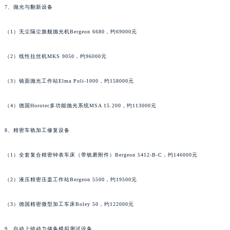
7、抛光与翻新设备
内蒙古自治区锡林郭勒盟市锡林浩特市光明街与额尔敦路交叉口法穆兰售后服务中心（需提前预约）
内蒙古自治区兴安盟市乌兰浩特市兴安大街法穆兰售后服务中心（需提前预约）
（1）无尘隔尘旗舰抛光机Bergeon 6680，约69000元
山西省大同市平城区迎宾街法穆兰售后服务中心（需提前预约）
山西省晋城市城区黄华街法穆兰售后服务中心（需提前预约）
（2）线性拉丝机MKS 9050，约96000元
山西省晋中市榆次区顺城街法穆兰售后服务中心（需提前预约）
（3）镜面抛光工作站Elma Poli-1000，约158000元
山西省临汾市尧都区解放路法穆兰售后服务中心（需提前预约）
山西省吕梁市离石区永宁中路与建设街交叉口法穆兰售后服务中心（需提前预约）
（4）德国Horotec多功能抛光系统MSA 15.200，约113000元
山西省朔州市朔城区怡西路与鄯阳西街交汇处法穆兰售后服务中心（需提前预约）
山西省忻州市忻府区和平东街与七一南路交叉口法穆兰售后服务中心（需提前预约）
8、精密车铣加工修复设备
山西省阳泉市郊区平阳东街与新城大道交叉口法穆兰售后服务中心（需提前预约）
山西省运城市盐湖区河东街法穆兰售后服务中心（需提前预约）
（1）全套复合精密钟表车床（带铣磨附件）Bergeon 5412-B-C，约146000元
山西省长治市潞州区英雄中路法穆兰售后服务中心（需提前预约）
（2）液压精密压盖工作站Bergeon 5500，约19500元
山西省太原市迎泽区迎泽街道解放路15号亨得利名表维修授权店3楼法穆兰售后服务中心（需提前预约）
天津市和平区赤峰道136号天津国际金融中心26层2603室法穆兰售后服务中心（需提前预约）
（3）德国精密微型加工车床Boley 50，约122000元
安徽省安庆市迎江区人民路法穆兰售后服务中心（需提前预约）
安徽省蚌埠市蚌山区淮河路法穆兰售后服务中心（需提前预约）
9、自动上链动力储备模拟测试设备