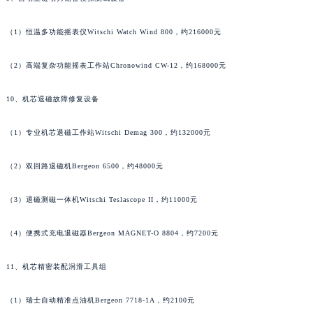
安徽省亳州市谯城区魏武大道法穆兰售后服务中心（需提前预约）
（1）恒温多功能摇表仪Witschi Watch Wind 800，约216000元
安徽省池州市贵池区长江路法穆兰售后服务中心（需提前预约）
安徽省滁州市琅琊区南谯北路法穆兰售后服务中心（需提前预约）
（2）高端复杂功能摇表工作站Chronowind CW-12，约168000元
安徽省阜阳市颍州区颍州北路法穆兰售后服务中心（需提前预约）
安徽省淮北市相山区淮海路法穆兰售后服务中心（需提前预约）
10、机芯退磁故障修复设备
安徽省淮南市田家庵区国庆中路法穆兰售后服务中心（需提前预约）
安徽省黄山市屯溪区黄山西路法穆兰售后服务中心（需提前预约）
（1）专业机芯退磁工作站Witschi Demag 300，约132000元
安徽省六安市金安区解放中路法穆兰售后服务中心（需提前预约）
（2）双回路退磁机Bergeon 6500，约48000元
安徽省马鞍山市雨山区湖南西路法穆兰售后服务中心（需提前预约）
安徽省宿州市埇桥区人民中路法穆兰售后服务中心（需提前预约）
（3）退磁测磁一体机Witschi Teslascope II，约11000元
安徽省铜陵市铜官区石城大道法穆兰售后服务中心（需提前预约）
安徽省芜湖市镜湖区中山路步行街法穆兰售后服务中心（需提前预约）
（4）便携式充电退磁器Bergeon MAGNET-O 8804，约7200元
安徽省宣城市宣州区叠嶂西路法穆兰售后服务中心（需提前预约）
11、机芯精密装配润滑工具组
福建省龙岩市新罗区九一南路法穆兰售后服务中心（需提前预约）
福建省南平市建阳区人民西路法穆兰售后服务中心（需提前预约）
（1）瑞士自动精准点油机Bergeon 7718-1A，约2100元
福建省宁德市蕉城区天湖东路法穆兰售后服务中心（需提前预约）