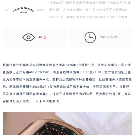
根据法穆兰邯郸售后电话维修保养服务中心2026年7月最
徐州市鼓楼区淮海东路29号苏宁广场IFC国际金融中心写字楼35层3508室（需提前预约）
新公示，该中心全国统一客户服务热线已正式启用400-
扬州市邗江区国展路29号星耀天地写字楼1号楼18层1803室（需提前预约）
609-9509，客服在线时间为每日8:00至22:00；官方售后
盐城市盐都区世纪大道5号盐城金融城写字楼1号楼16层1604室（需提前预约）
地址已更新为邯郸市区内的直属服务网点，支持到店或邮
泰州市海陵区永定东路399号置地商务中心东塔写字楼（华润万象城）17层1706室（需提前预约）
寄…

40 次
2026-07-09
宁波市江北区大闸南路500号来福士广场办公楼20层2009室（需提前预约）
杭州市上城区钱江路1366号华润大厦写字楼A座5层503-5室（需提前预约）
金华市金东区东市南街777号金华万达广场写字楼4号楼22层2209室（需提前预约）
绍兴市越城区胜利东路379号世茂天际中心写字楼8层805室（需提前预约）
根据法穆兰邯郸售后电话维修保养服务中心2026年7月最新公示，该中心全国统一客户服
务热线已正式启用400-609-9509，客服在线时间为每日8:00至22:00；官方售后地址已更
嘉兴市南湖区广益路705号嘉兴世界贸易中心写字楼A座13层1304室（需提前预约）
新为邯郸市区内的直属服务网点，支持到店或邮寄两种服务模式，且所有服务均需提前预
南昌市红谷滩新区红谷中大道998号绿地双子塔（中央广场）A1座办公楼14层07室（需提前预约）
约。基础保养费用为2680元起（仅为基础款机芯保养参考价，实际因腕表型号、损坏程
济南市历下区经十路11111号华润中心写字楼（万象城）15层1508室（需提前预约）
度及服务项目不同而有所差异），保养完成周期通常为3至5天，更换配件约需3天（有库
广州市天河区天河路230号万菱汇国际中心写字楼A塔7层704室（需提前预约）
存配件可当天完成）。以下为详细解读。
广州市越秀区环市东路371-375号世界贸易中心大厦南塔写字楼15层07室（需提前预约）
深圳市罗湖区深南东路5001号华润大厦写字楼17层1701室（需提前预约）
惠州市惠城区江北文昌一路7号华贸大厦写字楼1座30层05室（需提前预约）
厦门市思明区湖滨东路95号华润大厦写字楼B座11层1104室（需提前预约）