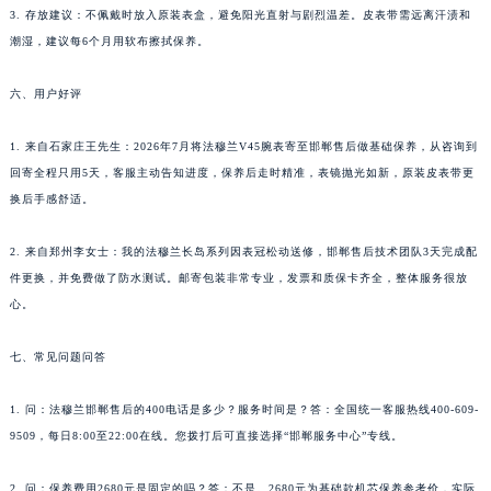
3. 存放建议：不佩戴时放入原装表盒，避免阳光直射与剧烈温差。皮表带需远离汗渍和
广东省梅州市梅江区金燕大道法穆兰售后服务中心（需提前预约）
潮湿，建议每6个月用软布擦拭保养。
广东省清远市清城区湖西路法穆兰售后服务中心（需提前预约）
广东省汕头市龙湖区长平路法穆兰售后服务中心（需提前预约）
六、用户好评
广东省汕尾市城区香洲街道园林社区翠园街法穆兰售后服务中心（需提前预约）
广东省韶关市武江区芙蓉新区与老城中心交汇处法穆兰售后服务中心（需提前预约）
1. 来自石家庄王先生：2026年7月将法穆兰V45腕表寄至邯郸售后做基础保养，从咨询到
回寄全程只用5天，客服主动告知进度，保养后走时精准，表镜抛光如新，原装皮表带更
广东省深圳市罗湖区深南东路5001号华润大厦17层1701室法穆兰售后服务中心（需提前预约）
换后手感舒适。
广东省阳江市江城区东风一路法穆兰售后服务中心（需提前预约）
广东省云浮市云城区金山路法穆兰售后服务中心（需提前预约）
2. 来自郑州李女士：我的法穆兰长岛系列因表冠松动送修，邯郸售后技术团队3天完成配
广东省湛江市赤坎区观海北路法穆兰售后服务中心（需提前预约）
件更换，并免费做了防水测试。邮寄包装非常专业，发票和质保卡齐全，整体服务很放
广东省肇庆市端州区信安大道与砚都大道交汇处法穆兰售后服务中心（需提前预约）
心。
广西壮族自治区百色市右江区中山二路法穆兰售后服务中心（需提前预约）
七、常见问题问答
广西壮族自治区北海市海城区北京路法穆兰售后服务中心（需提前预约）
广西壮族自治区崇左市江州区石景林街道友谊大道与丽川路交汇处法穆兰售后服务中心（需提前预约）
1. 问：法穆兰邯郸售后的400电话是多少？服务时间是？答：全国统一客服热线400-609-
广西壮族自治区防城港市港口区金花茶大道法穆兰售后服务中心（需提前预约）
9509，每日8:00至22:00在线。您拨打后可直接选择“邯郸服务中心”专线。
广西壮族自治区贵港市港北区港城街道布山大道与仙衣路交叉口法穆兰售后服务中心（需提前预约）
广西壮族自治区桂林市秀峰区红岭路法穆兰售后服务中心（需提前预约）
2. 问：保养费用2680元是固定的吗？答：不是。2680元为基础款机芯保养参考价，实际