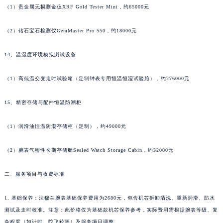
（1）贵金属无损测金仪XRF Gold Tester Mini，约65000元
江西省景德镇市珠山区珠山中路法穆兰售后服务中心（需提前预约）
江西省九江市浔阳区浔阳路法穆兰售后服务中心（需提前预约）
（2）钻石宝石检测仪GemMaster Pro 550，约18000元
江西省南昌市红谷滩新区红谷中大道998号绿地双子塔（中央广场）A1座办公楼14层1407室法穆兰售后服务中心（需提前预约）
江西省萍乡市安源区萍安北大道与康庄路交叉口法穆兰售后服务中心（需提前预约）
14、温湿度环境模拟测试设备
江西省上饶市信州区滨江西路法穆兰售后服务中心（需提前预约）
（1）高低温交变走时试验箱（定制钟表专用恒温恒湿试验舱），约276000元
江西省新余市渝水区北湖西路法穆兰售后服务中心（需提前预约）
江西省宜春市袁州区中山中路法穆兰售后服务中心（需提前预约）
15、精密存储与配件恒温防潮柜
江西省鹰潭市月湖区胜利东路法穆兰售后服务中心（需提前预约）
山东省德州市德城区东风中路法穆兰售后服务中心（需提前预约）
（1）润滑油恒温防潮存储柜（定制），约49000元
山东省东营市东营区济南路法穆兰售后服务中心（需提前预约）
山东省济南市历下区经十路11111号华润中心写字楼（万象城）15层1508室法穆兰售后服务中心（需提前预约）
（2）腕表气密性长期存储舱Sealed Watch Storage Cabin，约32000元
山东省济宁市任城区太白楼路法穆兰售后服务中心（需提前预约）
二、服务项目与收费标准
山东省莱芜市文化南路8号银座商城名表维修一楼名表维修法穆兰售后服务中心（需提前预约）
山东省临沂市兰山区解放路法穆兰售后服务中心（需提前预约）
1. 基础保养：法穆兰腕表基础保养费用为2680元，包含机芯拆卸清洗、重新润滑、防水
山东省日照市东港区烟台路法穆兰售后服务中心（需提前预约）
测试及走时校准。注意：此价格仅为基础款机芯保养参考，实际费用需根据腕表等级、复
山东省泰安市泰山区财源街道泰山大街法穆兰售后服务中心（需提前预约）
杂程度（如计时、陀飞轮等）及服务项目调整。