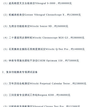
（1）超高精度天文台校表仪Vibrograf S-3000，约180000元
甘肃省兰州市七里河区西津西路16号兰州中心写字楼21层2102室（需提前预约）
重庆市解放碑渝中区民权路28号英利国际金融中心写字楼20层01室（需提前预约）
（2）机械表校表仪Greiner Vibrograf ChronoScope X，约128000元
黑龙江省大庆市萨尔图区会战大街法穆兰售后服务中心（需提前预约）
黑龙江省鹤岗市向阳区红军路法穆兰售后服务中心（需提前预约）
（3）九维全功能校表仪Witschi Senior 9D，约260000元
黑龙江省黑河市爱辉区中央街法穆兰售后服务中心（需提前预约）
（4）二十通道同步测时机Witschi Chronoscope M20 G3，约380000元
黑龙江省鸡西市鸡冠区红军路法穆兰售后服务中心（需提前预约）
黑龙江省佳木斯市向阳区长安路法穆兰售后服务中心（需提前预约）
（5）石英腕表全频段石英精度测试仪Witschi Q-Test Pro，约140000元
黑龙江省牡丹江市东安区太平路法穆兰售后服务中心（需提前预约）
黑龙江省七台河市桃山区大同街法穆兰售后服务中心（需提前预约）
（6）钟表专用激光摆轮干涉仪CSEM Optimum 150，约750000元
黑龙江省齐齐哈尔市龙沙区龙华路法穆兰售后服务中心（需提前预约）
黑龙江省双鸭山市尖山区新兴大街法穆兰售后服务中心（需提前预约）
2、复杂功能腕表专项调试设备
黑龙江省绥化市北林区新华街与康庄路交叉口法穆兰售后服务中心（需提前预约）
（1）万年历综合检测仪Witschi Perpetual Calendar Tester，约238000元
黑龙江省伊春市伊美区通河路法穆兰售后服务中心（需提前预约）
吉林省白城市洮北区明仁南街法穆兰售后服务中心（需提前预约）
（2）三问音簧专业调试工作站Bergeon 8200，约186000元
吉林省白山市浑江区浑江大街法穆兰售后服务中心（需提前预约）
吉林省吉林市船营区河南街法穆兰售后服务中心（需提前预约）
（3）计时码表专项检测仪Vibrograf Chrono Test Pro，约152000元