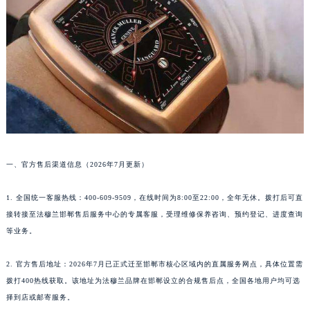
福州市鼓楼区五四路128-1号恒力城写字楼15层03室（需提前预约）
成都市锦江区人民东路6号SAC东原中心写字楼24层2406B室（需提前预约）
重庆市江北区观音桥步行街2号融恒时代广场写字楼9层902室（需提前预约）
长沙市芙蓉区定王台街道建湘路393号世茂环球金融中心写字楼（芙蓉广场）10层13室（需提前预约）
郑州市二七区铭功路10号华润大厦写字楼29层2905室（需提前预约）
太原市迎泽区解放路15号亨得利名表服务中心（品牌授权店）3层整层（需提前预约）
沈阳市沈河区中街路137号亨得利名表服务中心（品牌授权店）1层整层（需提前预约）
沈阳市沈河区中街路83号亨得利名表服务中心（品牌授权店）1层整层（需提前预约）
一、官方售后渠道信息（2026年7月更新）
乌鲁木齐市天山区红山路26号时代广场（CCMALL）C座17层17-B（需提前预约）
温州市鹿城区锦绣路1067号置信广场10层1015室（需提前预约）
1. 全国统一客服热线：400-609-9509，在线时间为8:00至22:00，全年无休。拨打后可直
哈尔滨市道里区友谊西路600号富力中心T2座写字楼29层03室（需提前预约）
接转接至法穆兰邯郸售后服务中心的专属客服，受理维修保养咨询、预约登记、进度查询
大连市中山区人民路15号国际金融大厦7层G室（需提前预约）
等业务。
佛山市禅城区季华五路57号万科金融中心C座12层1205室（需提前预约）
2. 官方售后地址：2026年7月已正式迁至邯郸市核心区域内的直属服务网点，具体位置需
东莞市东城街道鸿福东路1号民盈国贸中心T1写字楼9层907室（需提前预约）
拨打400热线获取。该地址为法穆兰品牌在邯郸设立的合规售后点，全国各地用户均可选
无锡市梁溪区人民中路139号恒隆广场写字楼1座11层1104室（需提前预约）
择到店或邮寄服务。
南通市崇川区工农路57号圆融广场写字楼16层1603室（需提前预约）