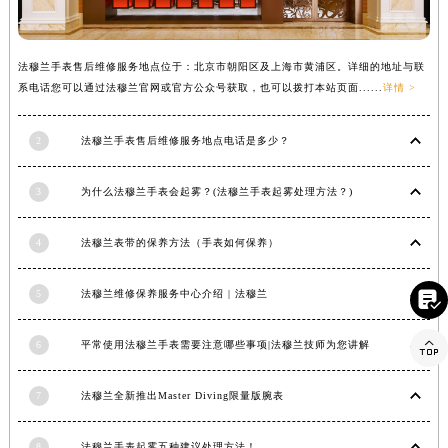
甘肃省合作市人民街法穆兰售后服务中心（需提前预约）
甘肃省嘉峪关市雄关区新华中路法穆兰售后服务中心（需提前预约）
法穆兰手表售后维修服务地点位于：北京市朝阳区及上海市黄浦区。详细的地址与联
甘肃省金昌市金川区北京路法穆兰售后服务中心（需提前预约）
系电话您可以通过法穆兰官网或官方公众号获取，也可以拨打本站页面......
详情 >
甘肃省酒泉市肃州区西大街法穆兰售后服务中心（需提前预约）
甘肃省临夏市城南街道团结路法穆兰售后服务中心（需提前预约）
2
法穆兰手表售后维修服务地点电话是多少？
甘肃省陇南市武都区人民路法穆兰售后服务中心（需提前预约）
甘肃省平凉市崆峒区西大街法穆兰售后服务中心（需提前预约）
3
为什么法穆兰手表会起雾？(法穆兰手表起雾处理方法？)
甘肃省庆阳市西峰区南大街法穆兰售后服务中心（需提前预约）
4
法穆兰表带的保养方法（手表如何保养）
甘肃省天水市秦州区民主路法穆兰售后服务中心（需提前预约）
甘肃省武威市凉州区迎宾路法穆兰售后服务中心（需提前预约）
5
法穆兰维修保养服务中心介绍 | 法穆兰

甘肃省张掖市甘州区民乐北路法穆兰售后服务中心（需提前预约）
宁夏回族自治区固原市原州区文化街法穆兰售后服务中心（需提前预约）

6
平常使用法穆兰手表需要注意哪些事项|法穆兰技师为您讲解
宁夏回族自治区石嘴山市大武口区贺兰山路法穆兰售后服务中心（需提前预约）
宁夏回族自治区吴忠市利通区开元大道法穆兰售后服务中心（需提前预约）
7
法穆兰全新推出Master Diving限量版腕表
宁夏回族自治区银川市兴庆区新华东路97号新百中心C馆一层C1-18号商铺法穆兰售后服务中心（需提前预约）
宁夏回族自治区中卫市沙坡头区鼓楼东街法穆兰售后服务中心（需提前预约）
8
法穆兰手表起雾五种建议处理方法！