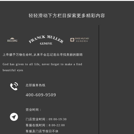
新疆维吾尔自治区可克达拉市幸福路法穆兰售后服务中心（需提前预约）
新疆维吾尔自治区克拉玛依市克拉玛依区友谊路法穆兰售后服务中心（需提前预约）
轻轻滑动下方栏目探索更多精彩内容
新疆维吾尔自治区库车市库车市文化东路法穆兰售后服务中心（需提前预约）
新疆维吾尔自治区库尔勒市库尔勒市人民东路法穆兰售后服务中心（需提前预约）
新疆维吾尔自治区奎屯市团结西街法穆兰售后服务中心（需提前预约）
新疆维吾尔自治区昆玉市昆泉街法穆兰售后服务中心（需提前预约）
上帝赐予万物生命时,从来不会忘记造出寻找美丽的眼睛
新疆维吾尔自治区沙湾市三道河子镇世纪大道南路法穆兰售后服务中心（需提前预约）
God has given to all life, never forget to make a find
新疆维吾尔自治区石河子市北二路法穆兰售后服务中心（需提前预约）
beautiful eyes
新疆维吾尔自治区双河市光明路法穆兰售后服务中心（需提前预约）
新疆维吾尔自治区塔城市塔城地区闻琴路法穆兰售后服务中心（需提前预约）

总部服务热线
新疆维吾尔自治区铁门关市兴疆路法穆兰售后服务中心（需提前预约）
400-609-9509
新疆维吾尔自治区图木舒克市图木舒克市中兴街法穆兰售后服务中心（需提前预约）
新疆维吾尔自治区吐鲁番市高昌区文化中路文化中路法穆兰售后服务中心（需提前预约）
营业时间：

新疆维吾尔自治区乌苏市乌鲁木齐北路法穆兰售后服务中心（需提前预约）
门店营业时间：09:00-19:30
新疆维吾尔自治区五家渠市长征西街法穆兰售后服务中心（需提前预约）
客服在线时间：8:00-22:00
客服及门店节假日不休
新疆维吾尔自治区新星市东风路法穆兰售后服务中心（需提前预约）