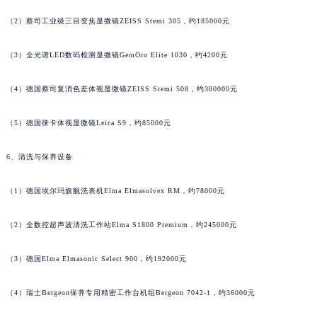
辽宁省铁岭市银州区南马路法穆兰售后服务中心（需提前预约）
（2）蔡司工业级三目变焦显微镜ZEISS Stemi 305，约185000元
辽宁省营口市站前区市府路与渤海大街交叉口法穆兰售后服务中心（需提前预约）
辽宁省沈阳市沈河区中街路137号亨得利名表维修授权店1楼法穆兰售后服务中心（需提前预约）
（3）全光谱LED数码检测显微镜GemOro Elite 1030，约4200元
辽宁省沈阳市沈河区中街路83号亨得利名表维修授权店1楼法穆兰售后服务中心（需提前预约）
（4）德国蔡司复消色差体视显微镜ZEISS Stemi 508，约380000元
北京市朝阳区建国门外大街甲6号华熙国际中心D座11层1102室法穆兰售后服务中心（北京总部）（需提前预约）
北京市东城区东长安街1号王府井东方广场W3座6层602室法穆兰售后服务中心（需提前预约）
（5）德国徕卡体视显微镜Leica S9，约85000元
河北省保定市竞秀区朝阳北大街北国先天下法穆兰售后服务中心（需提前预约）
内蒙古自治区阿拉善盟市左旗土尔扈特大街法穆兰售后服务中心（需提前预约）
6、清洗与保养设备
内蒙古自治区巴彦淖尔市临河区新华街法穆兰售后服务中心（需提前预约）
（1）德国埃尔玛旗舰洗表机Elma Elmasolvex RM，约78000元
内蒙古自治区包头市青山区幸福路甲3号王府井百货名表维修法穆兰售后服务中心（需提前预约）
内蒙古自治区赤峰市红山区哈达街法穆兰售后服务中心（需提前预约）
（2）全数控超声波清洗工作站Elma S1800 Premium，约245000元
内蒙古自治区鄂尔多斯市东胜区伊金霍洛街法穆兰售后服务中心（需提前预约）
内蒙古自治区呼伦贝尔市海拉尔区中央街法穆兰售后服务中心（需提前预约）
（3）德国Elma Elmasonic Select 900，约192000元
内蒙古自治区通辽市科尔沁区明仁大街法穆兰售后服务中心（需提前预约）
内蒙古自治区乌海市海勃湾区人民南路法穆兰售后服务中心（需提前预约）
（4）瑞士Bergeon保养专用精密工作台机组Bergeon 7042-1，约36000元
内蒙古自治区乌兰察布市集宁区恩和大街法穆兰售后服务中心（需提前预约）