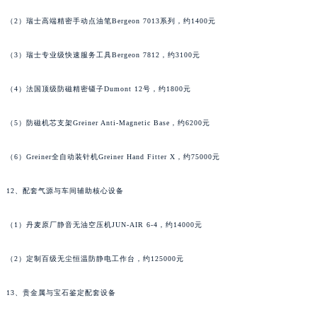
福建省莆田市城厢区霞林街道荔华东大道法穆兰售后服务中心（需提前预约）
（2）瑞士高端精密手动点油笔Bergeon 7013系列，约1400元
福建省三明市三元区东乾二路法穆兰售后服务中心（需提前预约）
福建省漳州市龙文区步港路法穆兰售后服务中心（需提前预约）
（3）瑞士专业级快速服务工具Bergeon 7812，约3100元
江苏省常州市新北区龙锦路1590号现代传媒中心5号楼10层1008室法穆兰售后服务中心（需提前预约）
（4）法国顶级防磁精密镊子Dumont 12号，约1800元
江苏省淮安市清江浦区淮海北路法穆兰售后服务中心（需提前预约）
江苏省连云港市海州区通灌北路法穆兰售后服务中心（需提前预约）
（5）防磁机芯支架Greiner Anti-Magnetic Base，约6200元
江苏省南京市秦淮区中山南路1号南京中心22层22-C1-C3室法穆兰售后服务中心（需提前预约）
江苏省宿迁市宿城区西湖路法穆兰售后服务中心（需提前预约）
（6）Greiner全自动装针机Greiner Hand Fitter X，约75000元
江苏省泰州市海陵区永定东路399号置地商务中心东塔（华润万象城）17层1706室法穆兰售后服务中心（需提前预约）
12、配套气源与车间辅助核心设备
江苏省徐州市鼓楼区淮海东路29号苏宁广场IFC国际金融中心35层3508室法穆兰售后服务中心（需提前预约）
江苏省盐城市盐都区世纪大道5号盐城金融城写字楼1号楼16层1604室法穆兰售后服务中心（需提前预约）
（1）丹麦原厂静音无油空压机JUN-AIR 6-4，约14000元
江苏省扬州市邗江区国展路29号星耀天地写字楼1号楼18层1803室法穆兰售后服务中心（需提前预约）
江苏省镇江市京口区中山东路法穆兰售后服务中心（需提前预约）
（2）定制百级无尘恒温防静电工作台，约125000元
江西省抚州市临川区赣东大道法穆兰售后服务中心（需提前预约）
江西省赣州市章贡区文清路法穆兰售后服务中心（需提前预约）
13、贵金属与宝石鉴定配套设备
江西省吉安市吉州区井冈山大道法穆兰售后服务中心（需提前预约）