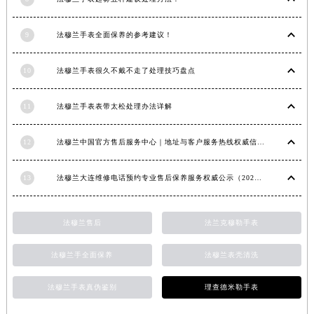
青海省果洛藏族自治州玛沁县团结路法穆兰售后服务中心（需提前预约）
青海省海北藏族自治州海晏县将军路法穆兰售后服务中心（需提前预约）
9
法穆兰手表全面保养的参考建议！
青海省海东市乐都区滨河路法穆兰售后服务中心（需提前预约）
10
法穆兰手表很久不戴不走了处理技巧盘点
青海省海南藏族自治州共和县青海湖大街法穆兰售后服务中心（需提前预约）
青海省海西蒙古族藏族自治州德令哈市柴达木路法穆兰售后服务中心（需提前预约）
11
法穆兰手表表带太松处理办法详解
青海省黄南藏族自治州同仁市德合隆路法穆兰售后服务中心（需提前预约）
青海省西宁市城西区海湖新区西关大道法穆兰售后服务中心（需提前预约）
12
法穆兰中国官方售后服务中心｜地址与客户服务热线权威信息通知（2026年7月最新）
青海省玉树藏族自治州结古镇胜利路法穆兰售后服务中心（需提前预约）
陕西省安康市汉滨区金州路法穆兰售后服务中心（需提前预约）
13
法穆兰大连维修电话预约专业售后保养服务权威公示（2026年7月最新）
陕西省宝鸡市渭滨区经二路法穆兰售后服务中心（需提前预约）
陕西省汉中市汉台区北大街法穆兰售后服务中心（需提前预约）
法穆兰售后
法兰克穆勒手表
陕西省商洛市商州区州城街法穆兰售后服务中心（需提前预约）
陕西省铜川市王益区红旗街法穆兰售后服务中心（需提前预约）
法穆兰手全面保养
法穆兰表壳清洗
陕西省渭南市临渭区东风大街法穆兰售后服务中心（需提前预约）
法穆兰手表真伪鉴别
理查德米勒手表
陕西省咸阳市秦都区沣西新城统一西路与白马河路交汇处法穆兰售后服务中心（需提前预约）
陕西省延安市宝塔区中心街法穆兰售后服务中心（需提前预约）