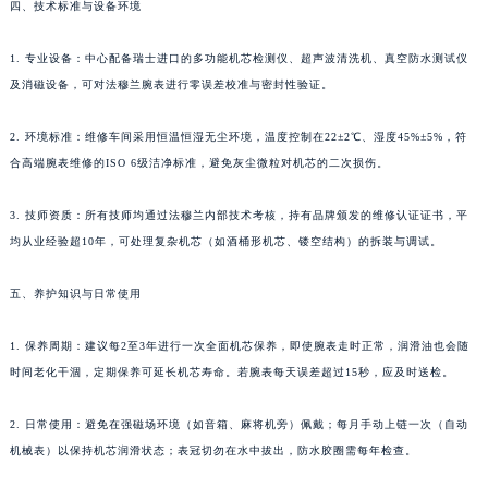
四、技术标准与设备环境
澳门特别行政区风顺堂区南湾大马路法穆兰售后服务中心（需提前预约）
澳门特别行政区花地玛堂区关闸广场法穆兰售后服务中心（需提前预约）
1. 专业设备：中心配备瑞士进口的多功能机芯检测仪、超声波清洗机、真空防水测试仪
澳门特别行政区花王堂区大三巴商圈法穆兰售后服务中心（需提前预约）
及消磁设备，可对法穆兰腕表进行零误差校准与密封性验证。
澳门特别行政区嘉模堂区官也街法穆兰售后服务中心（需提前预约）
2. 环境标准：维修车间采用恒温恒湿无尘环境，温度控制在22±2℃、湿度45%±5%，符
澳门省路氹城市金光大道法穆兰售后服务中心（需提前预约）
合高端腕表维修的ISO 6级洁净标准，避免灰尘微粒对机芯的二次损伤。
澳门特别行政区望德堂区塔石广场法穆兰售后服务中心（需提前预约）
福建省福州市鼓楼区五四路128-1号恒力城写字楼15层03室法穆兰售后服务中心（需提前预约）
3. 技师资质：所有技师均通过法穆兰内部技术考核，持有品牌颁发的维修认证证书，平
福建省厦门市思明区湖滨东路95号万象城华润大厦B座11层1104室法穆兰售后服务中心（需提前预约）
均从业经验超10年，可处理复杂机芯（如酒桶形机芯、镂空结构）的拆装与调试。
广东省潮州市潮安区新风路与潮汕路交汇处法穆兰售后服务中心（需提前预约）
五、养护知识与日常使用
广东省广州市天河区天河路230号万菱汇国际中心A塔7层704室法穆兰售后服务中心（需提前预约）
广东省广州市越秀区环市东路371-375号世界贸易中心大厦南塔15层1507室法穆兰售后服务中心（需提前预约）
1. 保养周期：建议每2至3年进行一次全面机芯保养，即使腕表走时正常，润滑油也会随
广东省河源市源城区越王大道法穆兰售后服务中心（需提前预约）
时间老化干涸，定期保养可延长机芯寿命。若腕表每天误差超过15秒，应及时送检。
广东省惠州市惠城区江北文昌一路7号华贸大厦1座30层3005室法穆兰售后服务中心（需提前预约）
广东省江门市蓬江区广场西路法穆兰售后服务中心（需提前预约）
2. 日常使用：避免在强磁场环境（如音箱、麻将机旁）佩戴；每月手动上链一次（自动
广东省揭阳市榕城进贤门步行街法穆兰售后服务中心（需提前预约）
机械表）以保持机芯润滑状态；表冠切勿在水中拔出，防水胶圈需每年检查。
广东省茂名市电白区水东街道迎宾大道法穆兰售后服务中心（需提前预约）