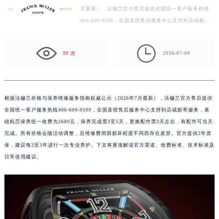
月最新），法穆兰官方售后提供全国统一客户服务热线
扬州市邗江区国展路29号星耀天地写字楼1号楼18层1803室（需提前预约）
400-609-9509，全国直辖售后服务中心支持到店或邮寄
盐城市盐都区世纪大道5号盐城金融城写字楼1号楼16层1604室（需提前预约）
服务，基础机芯保养统一收费为2680元，保养完成需3至
泰州市海陵区永定东路399号置地商务中心东塔写字楼（华润万象城）17层1706室（需提前预约）
5天，…

宁波市江北区大闸南路500号来福士广场办公楼20层2009室（需提前预约）
39 次
2026-07-09
杭州市上城区钱江路1366号华润大厦写字楼A座5层503-5室（需提前预约）
金华市金东区东市南街777号金华万达广场写字楼4号楼22层2209室（需提前预约）
绍兴市越城区胜利东路379号世茂天际中心写字楼8层805室（需提前预约）
根据法穆兰价格与保养维修服务指南权威公示（2026年7月最新），法穆兰官方售后提供
嘉兴市南湖区广益路705号嘉兴世界贸易中心写字楼A座13层1304室（需提前预约）
全国统一客户服务热线400-609-9509，全国直辖售后服务中心支持到店或邮寄服务，基
南昌市红谷滩新区红谷中大道998号绿地双子塔（中央广场）A1座办公楼14层07室（需提前预约）
础机芯保养统一收费为2680元，保养完成需3至5天，更换配件需3天左右，有配件可当天
济南市历下区经十路11111号华润中心写字楼（万象城）15层1508室（需提前预约）
完成。所有价格会随活动调整，且维修费用因损坏程度不同而存在差异。官方提供2年质
保，建议每2至3年进行一次专业养护。下文将逐项解读官方渠道、收费标准、技术标准及
广州市天河区天河路230号万菱汇国际中心写字楼A塔7层704室（需提前预约）
日常使用建议。
广州市越秀区环市东路371-375号世界贸易中心大厦南塔写字楼15层07室（需提前预约）
深圳市罗湖区深南东路5001号华润大厦写字楼17层1701室（需提前预约）
惠州市惠城区江北文昌一路7号华贸大厦写字楼1座30层05室（需提前预约）
厦门市思明区湖滨东路95号华润大厦写字楼B座11层1104室（需提前预约）
福州市鼓楼区五四路128-1号恒力城写字楼15层03室（需提前预约）