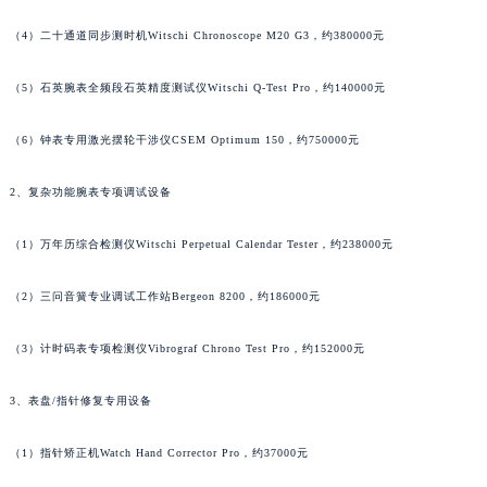
澳门特别行政区花地玛堂区关闸广场法穆兰售后服务中心（需提前预约）
（4）二十通道同步测时机Witschi Chronoscope M20 G3，约380000元
澳门特别行政区花王堂区大三巴商圈法穆兰售后服务中心（需提前预约）
澳门特别行政区嘉模堂区官也街法穆兰售后服务中心（需提前预约）
（5）石英腕表全频段石英精度测试仪Witschi Q-Test Pro，约140000元
澳门省路氹城市金光大道法穆兰售后服务中心（需提前预约）
（6）钟表专用激光摆轮干涉仪CSEM Optimum 150，约750000元
澳门特别行政区望德堂区塔石广场法穆兰售后服务中心（需提前预约）
福建省福州市鼓楼区五四路128-1号恒力城写字楼15层03室法穆兰售后服务中心（需提前预约）
2、复杂功能腕表专项调试设备
福建省厦门市思明区湖滨东路95号万象城华润大厦B座11层1104室法穆兰售后服务中心（需提前预约）
广东省潮州市潮安区新风路与潮汕路交汇处法穆兰售后服务中心（需提前预约）
（1）万年历综合检测仪Witschi Perpetual Calendar Tester，约238000元
广东省广州市天河区天河路230号万菱汇国际中心A塔7层704室法穆兰售后服务中心（需提前预约）
广东省广州市越秀区环市东路371-375号世界贸易中心大厦南塔15层1507室法穆兰售后服务中心（需提前预约）
（2）三问音簧专业调试工作站Bergeon 8200，约186000元
广东省河源市源城区越王大道法穆兰售后服务中心（需提前预约）
（3）计时码表专项检测仪Vibrograf Chrono Test Pro，约152000元
广东省惠州市惠城区江北文昌一路7号华贸大厦1座30层3005室法穆兰售后服务中心（需提前预约）
广东省江门市蓬江区广场西路法穆兰售后服务中心（需提前预约）
3、表盘/指针修复专用设备
广东省揭阳市榕城进贤门步行街法穆兰售后服务中心（需提前预约）
广东省茂名市电白区水东街道迎宾大道法穆兰售后服务中心（需提前预约）
（1）指针矫正机Watch Hand Corrector Pro，约37000元
广东省梅州市梅江区金燕大道法穆兰售后服务中心（需提前预约）