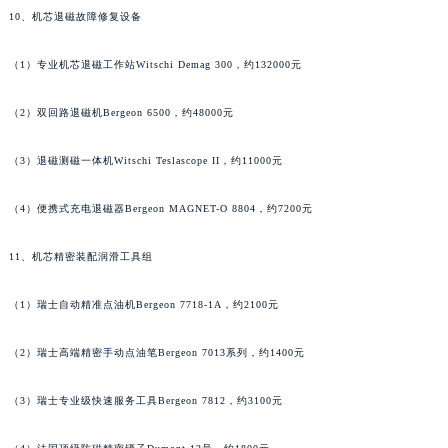
10、机芯退磁故障修复设备
河南省许昌市魏都区建安大道与八龙路交叉口法穆兰售后服务中心（需提前预约）
河南省郑州市二七区民主路10号华润大厦29层2905室法穆兰售后服务中心（需提前预约）
（1）专业机芯退磁工作站Witschi Demag 300，约132000元
河南省周口市川汇区七一路法穆兰售后服务中心（需提前预约）
河南省驻马店市驿城区乐山大道与置地大道交叉口法穆兰售后服务中心（需提前预约）
（2）双回路退磁机Bergeon 6500，约48000元
湖北省鄂州市鄂城区文星大道法穆兰售后服务中心（需提前预约）
湖北省黄冈市黄州区赤壁大道法穆兰售后服务中心（需提前预约）
（3）退磁测磁一体机Witschi Teslascope II，约11000元
湖北省黄石市黄石港区武汉路法穆兰售后服务中心（需提前预约）
（4）便携式充电退磁器Bergeon MAGNET-O 8804，约7200元
湖北省荆门市东宝中天街步行街法穆兰售后服务中心（需提前预约）
湖北省荆州市荆州区荆中路法穆兰售后服务中心（需提前预约）
11、机芯精密装配润滑工具组
湖北省十堰市茅箭区人民北路法穆兰售后服务中心（需提前预约）
湖北省随州市曾都区青年路法穆兰售后服务中心（需提前预约）
（1）瑞士自动精准点油机Bergeon 7718-1A，约2100元
湖北省咸宁市咸安区长安大道法穆兰售后服务中心（需提前预约）
（2）瑞士高端精密手动点油笔Bergeon 7013系列，约1400元
湖北省襄阳市樊城区长虹路与人民路交叉口法穆兰售后服务中心（需提前预约）
湖北省孝感市孝南区复兴大道法穆兰售后服务中心（需提前预约）
（3）瑞士专业级快速服务工具Bergeon 7812，约3100元
湖北省宜昌市西陵区夷陵大道与港窑路法穆兰售后服务中心（需提前预约）
湖南省常德市武陵区人民路法穆兰售后服务中心（需提前预约）