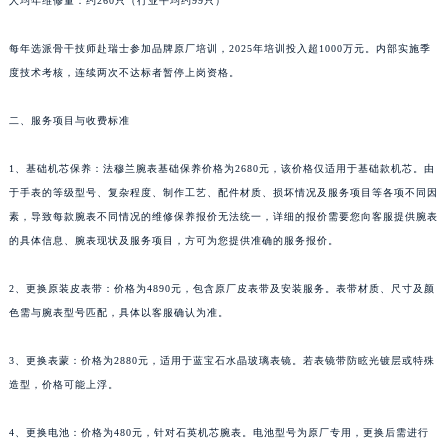
人均年维修量：约260只（行业平均约99只）
新疆维吾尔自治区阿克苏市东大街法穆兰售后服务中心（需提前预约）
新疆维吾尔自治区阿拉尔市胜利大道法穆兰售后服务中心（需提前预约）
每年选派骨干技师赴瑞士参加品牌原厂培训，2025年培训投入超1000万元。内部实施季
度技术考核，连续两次不达标者暂停上岗资格。
新疆维吾尔自治区阿拉山口市友好路法穆兰售后服务中心（需提前预约）
新疆维吾尔自治区阿勒泰市解放路法穆兰售后服务中心（需提前预约）
二、服务项目与收费标准
新疆维吾尔自治区阿图什市光明路法穆兰售后服务中心（需提前预约）
新疆维吾尔自治区白杨市军垦路法穆兰售后服务中心（需提前预约）
1、基础机芯保养：法穆兰腕表基础保养价格为2680元，该价格仅适用于基础款机芯。由
新疆维吾尔自治区北屯市团结路法穆兰售后服务中心（需提前预约）
于手表的等级型号、复杂程度、制作工艺、配件材质、损坏情况及服务项目等各项不同因
新疆维吾尔自治区博乐市博乐市北京路法穆兰售后服务中心（需提前预约）
素，导致每款腕表不同情况的维修保养报价无法统一，详细的报价需要您向客服提供腕表
的具体信息、腕表现状及服务项目，方可为您提供准确的服务报价。
新疆维吾尔自治区昌吉市延安北路法穆兰售后服务中心（需提前预约）
新疆维吾尔自治区阜康市博峰路法穆兰售后服务中心（需提前预约）
2、更换原装皮表带：价格为4890元，包含原厂皮表带及安装服务。表带材质、尺寸及颜
新疆维吾尔自治区哈密市伊州区建国北路法穆兰售后服务中心（需提前预约）
色需与腕表型号匹配，具体以客服确认为准。
新疆维吾尔自治区和田市和田市北京西路法穆兰售后服务中心（需提前预约）
新疆维吾尔自治区胡杨河市胡杨河市胡杨路法穆兰售后服务中心（需提前预约）
3、更换表蒙：价格为2880元，适用于蓝宝石水晶玻璃表镜。若表镜带防眩光镀层或特殊
新疆维吾尔自治区霍尔果斯市亚欧北路法穆兰售后服务中心（需提前预约）
造型，价格可能上浮。
新疆维吾尔自治区喀什市解放北路法穆兰售后服务中心（需提前预约）
4、更换电池：价格为480元，针对石英机芯腕表。电池型号为原厂专用，更换后需进行
新疆维吾尔自治区可克达拉市幸福路法穆兰售后服务中心（需提前预约）