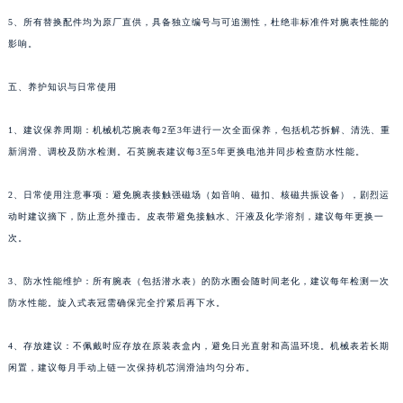
四川省凉山州市西昌市大巷口下街法穆兰售后服务中心（需提前预约）
5、所有替换配件均为原厂直供，具备独立编号与可追溯性，杜绝非标准件对腕表性能的
四川省泸州市江阳区治平路法穆兰售后服务中心（需提前预约）
影响。
四川省眉山市东坡区三苏路法穆兰售后服务中心（需提前预约）
五、养护知识与日常使用
四川省绵阳市涪城区翠花街法穆兰售后服务中心（需提前预约）
四川省南充市高坪区江东大道法穆兰售后服务中心（需提前预约）
1、建议保养周期：机械机芯腕表每2至3年进行一次全面保养，包括机芯拆解、清洗、重
四川省内江市东兴区汉安大道法穆兰售后服务中心（需提前预约）
新润滑、调校及防水检测。石英腕表建议每3至5年更换电池并同步检查防水性能。
四川省攀枝花市东区三线大道北段法穆兰售后服务中心（需提前预约）
四川省遂宁市船山区香林南路法穆兰售后服务中心（需提前预约）
2、日常使用注意事项：避免腕表接触强磁场（如音响、磁扣、核磁共振设备），剧烈运
动时建议摘下，防止意外撞击。皮表带避免接触水、汗液及化学溶剂，建议每年更换一
四川省雅安市雨城区熊猫大道法穆兰售后服务中心（需提前预约）
次。
四川省宜宾市翠屏区长翠路法穆兰售后服务中心（需提前预约）
四川省资阳市雁江区滨江大道一段与和平南路法穆兰售后服务中心（需提前预约）
3、防水性能维护：所有腕表（包括潜水表）的防水圈会随时间老化，建议每年检测一次
四川省自贡市自流井区华商北路法穆兰售后服务中心（需提前预约）
防水性能。旋入式表冠需确保完全拧紧后再下水。
西藏自治区阿里地区噶尔县北京西路法穆兰售后服务中心（需提前预约）
西藏自治区昌都市卡若区昌都西路法穆兰售后服务中心（需提前预约）
4、存放建议：不佩戴时应存放在原装表盒内，避免日光直射和高温环境。机械表若长期
闲置，建议每月手动上链一次保持机芯润滑油均匀分布。
西藏自治区拉萨市城关区北京中路法穆兰售后服务中心（需提前预约）
西藏自治区林芝市巴宜区广东路法穆兰售后服务中心（需提前预约）