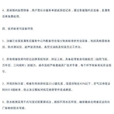
贵州省安顺市西秀区中华南路法穆兰售后服务中心（需提前预约）
4、质保期内如需维修，用户需出示服务单据或系统记录，通过客服预约后送修，直属售
贵州省毕节市七星关区松山路法穆兰售后服务中心（需提前预约）
后将免费处理。
贵州省六盘水市钟山区钟山大道法穆兰售后服务中心（需提前预约）
贵州省黔东南苗族侗族自治州凯里市北京西路法穆兰售后服务中心（需提前预约）
四、技术标准与设备环境
贵州省黔西南布依族苗族自治州兴义市大道与桔香路交汇处法穆兰售后服务中心（需提前预约）
贵州省铜仁市碧江区民主路法穆兰售后服务中心（需提前预约）
1、法穆兰全国直属售后服务中心均配备符合瑞士制表标准的专业设备，包括高精度校表
仪、防水测试仪、超声波清洗机、真空注油机及恒温无尘工作台。
贵州省遵义市红花岗区共青大道与嵩山路交叉口法穆兰售后服务中心（需提前预约）
四川省阿坝州市马尔康市团结街法穆兰售后服务中心（需提前预约）
2、所有维修技师均经过品牌系统培训，持证上岗，具备处理复杂功能机芯（如陀飞轮、
四川省巴中市巴州区江北大道法穆兰售后服务中心（需提前预约）
万年历、三问报时）的能力。操作流程严格遵循原厂技术手册，每个环节有标准化作业指
四川省成都市锦江区人民东路6号SAC东原中心24层2406B室法穆兰售后服务中心（需提前预约）
引。
四川省达州市通川区中心广场、老车坝法穆兰售后服务中心（需提前预约）
四川省德阳市旌阳区长江西路、南街法穆兰售后服务中心（需提前预约）
3、环境控制方面，维修车间保持恒温22±2摄氏度，湿度控制在45%以下，空气洁净度达
到ISO 8级标准，防止灰尘颗粒对机芯精密零件造成磨损。
四川省甘孜州市康定市情歌广场、箭炉街法穆兰售后服务中心（需提前预约）
四川省广安市广安区建安南路法穆兰售后服务中心（需提前预约）
4、防水检测采用干式与湿式双重测试法，模拟不同水压环境，确保腕表在维修后达到出
四川省广元市利州区老城南北街、东大街法穆兰售后服务中心（需提前预约）
厂标称的防水等级。
四川省乐山市市中区嘉定中路法穆兰售后服务中心（需提前预约）