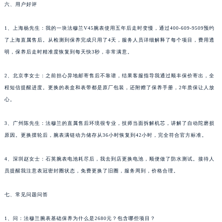
六、用户好评
西藏自治区那曲市色尼区浙江西路法穆兰售后服务中心（需提前预约）
西藏自治区日喀则市桑珠孜区上海中路法穆兰售后服务中心（需提前预约）
1、上海杨先生：我的一块法穆兰V45腕表使用五年后走时变慢，通过400-609-9509预约
西藏自治区山南市乃东区湖北大道法穆兰售后服务中心（需提前预约）
了上海直属售后。从检测到保养完成只用了4天，服务人员详细解释了每个项目，费用透
云南省保山市隆阳区正阳路法穆兰售后服务中心（需提前预约）
明，保养后走时精准度恢复到每天快3秒，非常满意。
云南省楚雄彝族自治州楚雄市鹿城南路法穆兰售后服务中心（需提前预约）
2、北京李女士：之前担心异地邮寄售后不靠谱，结果客服指导我通过顺丰保价寄出，全
云南省大理白族自治州大理市建设路法穆兰售后服务中心（需提前预约）
程短信提醒进度。更换的表盒和表带都是原厂包装，还附赠了保养手册，2年质保让人放
云南省德宏傣族景颇族自治州芒市团结大街法穆兰售后服务中心（需提前预约）
心。
云南省迪庆藏族自治州香格里拉市长征大道法穆兰售后服务中心（需提前预约）
云南省红河哈尼族彝族自治州蒙自市天马路法穆兰售后服务中心（需提前预约）
3、广州陈先生：法穆兰的直属售后环境很专业，技师当面拆解机芯，讲解了自动陀磨损
云南省丽江市古城区七星街法穆兰售后服务中心（需提前预约）
原因。更换摆轮后，腕表满链动力储存从36小时恢复到42小时，完全符合官方标准。
云南省临沧市临翔区世纪路法穆兰售后服务中心（需提前预约）
4、深圳赵女士：石英腕表电池耗尽后，我去到店更换电池，顺便做了防水测试。接待人
云南省怒江傈僳族自治州泸水市人民路法穆兰售后服务中心（需提前预约）
员提醒我注意表冠密封圈状态，免费更换了旧圈，服务周到，价格合理。
云南省普洱市思茅区振兴大道法穆兰售后服务中心（需提前预约）
云南省曲靖市麒麟区学府路法穆兰售后服务中心（需提前预约）
七、常见问题问答
云南省文山壮族苗族自治州文山市东风路法穆兰售后服务中心（需提前预约）
云南省西双版纳傣族自治州景洪市宣慰大道法穆兰售后服务中心（需提前预约）
1、问：法穆兰腕表基础保养为什么是2680元？包含哪些项目？