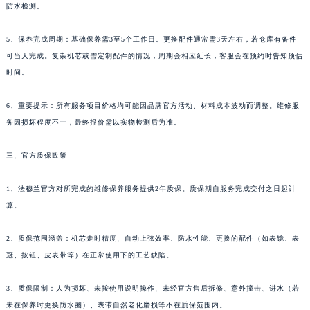
防水检测。
新疆维吾尔自治区克拉玛依市克拉玛依区友谊路法穆兰售后服务中心（需提前预约）
新疆维吾尔自治区库车市库车市文化东路法穆兰售后服务中心（需提前预约）
5、保养完成周期：基础保养需3至5个工作日。更换配件通常需3天左右，若仓库有备件
新疆维吾尔自治区库尔勒市库尔勒市人民东路法穆兰售后服务中心（需提前预约）
可当天完成。复杂机芯或需定制配件的情况，周期会相应延长，客服会在预约时告知预估
新疆维吾尔自治区奎屯市团结西街法穆兰售后服务中心（需提前预约）
时间。
新疆维吾尔自治区昆玉市昆泉街法穆兰售后服务中心（需提前预约）
6、重要提示：所有服务项目价格均可能因品牌官方活动、材料成本波动而调整。维修服
新疆维吾尔自治区沙湾市三道河子镇世纪大道南路法穆兰售后服务中心（需提前预约）
务因损坏程度不一，最终报价需以实物检测后为准。
新疆维吾尔自治区石河子市北二路法穆兰售后服务中心（需提前预约）
新疆维吾尔自治区双河市光明路法穆兰售后服务中心（需提前预约）
三、官方质保政策
新疆维吾尔自治区塔城市塔城地区闻琴路法穆兰售后服务中心（需提前预约）
新疆维吾尔自治区铁门关市兴疆路法穆兰售后服务中心（需提前预约）
1、法穆兰官方对所完成的维修保养服务提供2年质保。质保期自服务完成交付之日起计
算。
新疆维吾尔自治区图木舒克市图木舒克市中兴街法穆兰售后服务中心（需提前预约）
新疆维吾尔自治区吐鲁番市高昌区文化中路文化中路法穆兰售后服务中心（需提前预约）
2、质保范围涵盖：机芯走时精度、自动上弦效率、防水性能、更换的配件（如表镜、表
新疆维吾尔自治区乌苏市乌鲁木齐北路法穆兰售后服务中心（需提前预约）
冠、按钮、皮表带等）在正常使用下的工艺缺陷。
新疆维吾尔自治区五家渠市长征西街法穆兰售后服务中心（需提前预约）
新疆维吾尔自治区新星市东风路法穆兰售后服务中心（需提前预约）
3、质保限制：人为损坏、未按使用说明操作、未经官方售后拆修、意外撞击、进水（若
新疆维吾尔自治区伊宁市解放西路法穆兰售后服务中心（需提前预约）
未在保养时更换防水圈）、表带自然老化磨损等不在质保范围内。