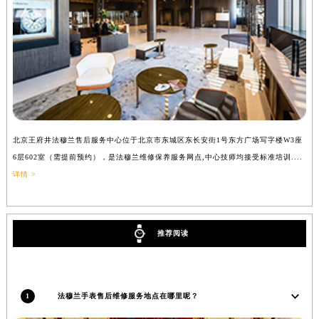
北京王府井法穆兰售后服务中心位于北京市东城区东长安街1号东方广场写字楼W3座
上
6层602室（需提前预约），是法穆兰维修保养服务网点,中心技师均接受标准培训....
（
详情 >
推荐阅读
1
法穆兰手表售后维修服务地点在哪里呢？