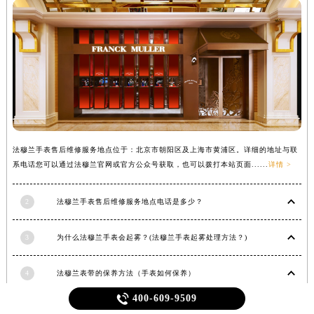
法穆兰手表售后维修服务地点位于：北京市朝阳区及上海市黄浦区。详细的地址与联
系电话您可以通过法穆兰官网或官方公众号获取，也可以拨打本站页面......
详情 >
2
法穆兰手表售后维修服务地点电话是多少？
3
为什么法穆兰手表会起雾？(法穆兰手表起雾处理方法？)
4
法穆兰表带的保养方法（手表如何保养）

400-609-9509
5
法穆兰维修保养服务中心介绍 | 法穆兰