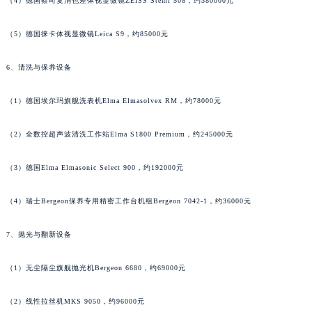
（4）德国蔡司复消色差体视显微镜ZEISS Stemi 508，约380000元
广西壮族自治区贺州市八步区城东街道灵峰南路法穆兰售后服务中心（需提前预约）
广西壮族自治区来宾市兴宾区桂中大道法穆兰售后服务中心（需提前预约）
（5）德国徕卡体视显微镜Leica S9，约85000元
广西壮族自治区柳州市城中区中山中路法穆兰售后服务中心（需提前预约）
6、清洗与保养设备
广西壮族自治区钦州市钦南区金海湾东大街法穆兰售后服务中心（需提前预约）
广西壮族自治区梧州市万秀区龙湖镇高旺路法穆兰售后服务中心（需提前预约）
（1）德国埃尔玛旗舰洗表机Elma Elmasolvex RM，约78000元
广西壮族自治区玉林市玉州区金玉路法穆兰售后服务中心（需提前预约）
海南省儋州市儋州市那大镇兰洋北路法穆兰售后服务中心（需提前预约）
（2）全数控超声波清洗工作站Elma S1800 Premium，约245000元
海南省东方市八所镇解放西路法穆兰售后服务中心（需提前预约）
（3）德国Elma Elmasonic Select 900，约192000元
海南省琼海市嘉积镇东风路法穆兰售后服务中心（需提前预约）
海南省三沙市西沙区西沙群岛永兴岛北京路法穆兰售后服务中心（需提前预约）
（4）瑞士Bergeon保养专用精密工作台机组Bergeon 7042-1，约36000元
海南省三亚市吉阳区迎宾路法穆兰售后服务中心（需提前预约）
海南省万宁市万城镇解放路法穆兰售后服务中心（需提前预约）
7、抛光与翻新设备
海南省文昌市文城镇教育东路法穆兰售后服务中心（需提前预约）
海南省五指山市通什镇三月三大道法穆兰售后服务中心（需提前预约）
（1）无尘隔尘旗舰抛光机Bergeon 6680，约69000元
香港特别行政区尖沙咀区油尖旺区广东道法穆兰售后服务中心（需提前预约）
（2）线性拉丝机MKS 9050，约96000元
香港特别行政区金钟区中西区金钟道法穆兰售后服务中心（需提前预约）