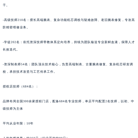
干。
青海省海北藏族自治州海晏县将军路法穆兰售后服务中心（需提前预约）
青海省海东市乐都区滨河路法穆兰售后服务中心（需提前预约）
-高级技师210名：擅长高端腕表、复杂功能机芯调校与疑难故障、老旧腕表修复，专攻高
青海省海南藏族自治州共和县青海湖大街法穆兰售后服务中心（需提前预约）
阶精密维修业务。
青海省海西蒙古族藏族自治州德令哈市柴达木路法穆兰售后服务中心（需提前预约）
青海省黄南藏族自治州同仁市德合隆路法穆兰售后服务中心（需提前预约）
-学徒202名：依托资深技师带教体系定向培养，持续为团队输送专业新鲜血液，保障人才
青海省西宁市城西区海湖新区西关大道法穆兰售后服务中心（需提前预约）
长效迭代。
青海省玉树藏族自治州结古镇胜利路法穆兰售后服务中心（需提前预约）
-资深制表师54名：团队顶尖技术核心，负责高端制表、古董腕表修复、复杂机芯研发调
陕西省安康市汉滨区金州路法穆兰售后服务中心（需提前预约）
校，承担技术攻坚与工艺传承工作。
陕西省宝鸡市渭滨区经二路法穆兰售后服务中心（需提前预约）
陕西省汉中市汉台区北大街法穆兰售后服务中心（需提前预约）
授权店技师（684名）：
陕西省商洛市商州区州城街法穆兰售后服务中心（需提前预约）
陕西省铜川市王益区红旗街法穆兰售后服务中心（需提前预约）
品牌布局全国300余家授权门店，配备684名专业技师，单店平均配置2名技师，以初、中
级技师为主体
陕西省渭南市临渭区东风大街法穆兰售后服务中心（需提前预约）
陕西省咸阳市秦都区沣西新城统一西路与白马河路交汇处法穆兰售后服务中心（需提前预约）
平均从业年限：10年
陕西省延安市宝塔区中心街法穆兰售后服务中心（需提前预约）
陕西省榆林市榆阳区长兴路法穆兰售后服务中心（需提前预约）