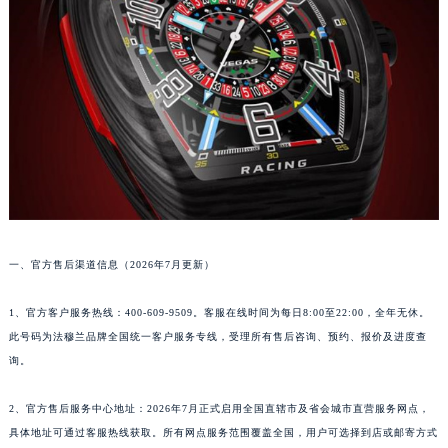
成都市锦江区人民东路6号SAC东原中心写字楼24层2406B室（需提前预约）
重庆市江北区观音桥步行街2号融恒时代广场写字楼9层902室（需提前预约）
长沙市芙蓉区定王台街道建湘路393号世茂环球金融中心写字楼（芙蓉广场）10层13室（需提前预约）
郑州市二七区铭功路10号华润大厦写字楼29层2905室（需提前预约）
太原市迎泽区解放路15号亨得利名表服务中心（品牌授权店）3层整层（需提前预约）
沈阳市沈河区中街路137号亨得利名表服务中心（品牌授权店）1层整层（需提前预约）
沈阳市沈河区中街路83号亨得利名表服务中心（品牌授权店）1层整层（需提前预约）
乌鲁木齐市天山区红山路26号时代广场（CCMALL）C座17层17-B（需提前预约）
温州市鹿城区锦绣路1067号置信广场10层1015室（需提前预约）
一、官方售后渠道信息（2026年7月更新）
哈尔滨市道里区友谊西路600号富力中心T2座写字楼29层03室（需提前预约）
大连市中山区人民路15号国际金融大厦7层G室（需提前预约）
1、官方客户服务热线：400-609-9509。客服在线时间为每日8:00至22:00，全年无休。
佛山市禅城区季华五路57号万科金融中心C座12层1205室（需提前预约）
此号码为法穆兰品牌全国统一客户服务专线，受理所有售后咨询、预约、报价及进度查
东莞市东城街道鸿福东路1号民盈国贸中心T1写字楼9层907室（需提前预约）
询。
无锡市梁溪区人民中路139号恒隆广场写字楼1座11层1104室（需提前预约）
2、官方售后服务中心地址：2026年7月正式启用全国直辖市及省会城市直营服务网点，
南通市崇川区工农路57号圆融广场写字楼16层1603室（需提前预约）
具体地址可通过客服热线获取。所有网点服务范围覆盖全国，用户可选择到店或邮寄方式
苏州市苏州工业园区星港街199号苏州中心办公楼C座22层08室（需提前预约）