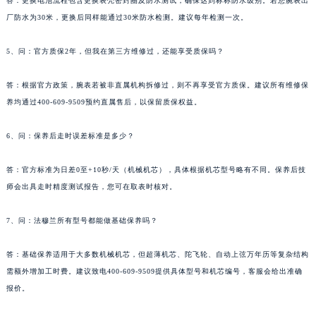
答：更换电池流程包含更换表壳密封圈及防水测试，确保达到标称防水级别。若您腕表出
广东省佛山市禅城区季华五路57号万科金融中心C座12层1205室法穆兰售后服务中心（需提前预约）
厂防水为30米，更换后同样能通过30米防水检测。建议每年检测一次。
广东省东莞市东城街道鸿福东路1号民盈国贸中心T1写字楼9层907室法穆兰售后服务中心（需提前预约）
5、问：官方质保2年，但我在第三方维修过，还能享受质保吗？
江苏省无锡市梁溪区人民中路139号恒隆广场写字楼1座11层1104室法穆兰售后服务中心（需提前预约）
江苏省南通市崇川区工农路57号圆融广场写字楼16层1603室法穆兰售后服务中心（需提前预约）
答：根据官方政策，腕表若被非直属机构拆修过，则不再享受官方质保。建议所有维修保
江苏省苏州市苏州工业园区 星港街199号苏州中心办公楼C座22层08室法穆兰售后服务中心（需提前预约）
养均通过400-609-9509预约直属售后，以保留质保权益。
湖北省武汉市江汉区解放大道686号世界贸易大厦38层09室法穆兰售后服务中心（需提前预约）
广西省南宁市青秀区金湖路59号地王大厦12楼1224室法穆兰售后服务中心（需提前预约）
6、问：保养后走时误差标准是多少？
安徽省合肥市蜀山区潜山路111号万象城华润大厦B座12楼03室法穆兰售后服务中心（需提前预约）
答：官方标准为日差0至+10秒/天（机械机芯），具体根据机芯型号略有不同。保养后技
福建省泉州市丰泽区宝洲路729号浦西万达中心写字楼A座7楼709室法穆兰售后服务中心（需提前预约）
师会出具走时精度测试报告，您可在取表时核对。
山东省青岛市南区山东路6号华润大厦B座22层04室法穆兰售后服务中心（需提前预约）
山东省烟台市芝罘区胜利路139号万达金融中心A座907室法穆兰售后服务中心（需提前预约）
7、问：法穆兰所有型号都能做基础保养吗？
吉林省长春市朝阳区西安大路727号中银大厦A座(旺进大厦)18层09室法穆兰售后服务中心（需提前预约）
贵州省贵阳市南明区都司高架桥路33号亨特国际金融中心14楼14D法穆兰售后服务中心（需提前预约）
答：基础保养适用于大多数机械机芯，但超薄机芯、陀飞轮、自动上弦万年历等复杂结构
云南省昆明市盘龙区北京路928号同德昆明广场写字楼10层06室法穆兰售后服务中心（需提前预约）
需额外增加工时费。建议致电400-609-9509提供具体型号和机芯编号，客服会给出准确
报价。
河北省石家庄市长安区中山东路39号勒泰中心写字楼B座13层07室法穆兰售后服务中心（需提前预约）
陕西省西安市碑林区南关正街88号华侨城长安国际中心E座6楼10室法穆兰售后服务中心（需提前预约）