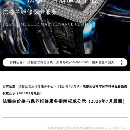
法穆兰维修保养服务
FRANCKMULLER MAINTENANCE CENTER
2026年8月法穆兰中国区售后服务网络优化升级公告
2026年8月法穆兰全国官方售后客户服务热线：400-609-9509
法穆兰官方全国统一服务热线400-609-9509，服务覆盖中国大陆、香港、澳门、台湾全部区域（非大陆需加拨“+86”）
▲
官网公告>
2026年8月法穆兰售后服务中心最新网点地址：
▼
北京市朝阳区建国门外大街甲6号华熙国际中心写字楼D座11层1102室（北京总部）（需提前预约）
北京市东城区东长安街1号东方广场写字楼W3座6层602室（需提前预约）
当前位置：
法穆兰售后维修服务中心
>
问题/知识/资讯
> 法穆兰价格与保养维修服务指南
天津市和平区赤峰道136号天津国际金融中心写字楼26层2603室（需提前预约）
权威公示（2026年7月最新）
上海市徐汇区虹桥路3号港汇中心写字楼2座37层3705室（需提前预约）
法穆兰价格与保养维修服务指南权威公示（2026年7月最新）
上海市黄浦区南京东路299号宏伊国际广场写字楼8层806室（需提前预约）
南京市秦淮区中山南路1号（新街口）南京中心写字楼22层C1-1室（需提前预约）
常州市新北区龙锦路1590号现代传媒中心写字楼5号楼10层1008室（需提前预约）
徐州市鼓楼区淮海东路29号苏宁广场IFC国际金融中心写字楼35层3508室（需提前预约）
根据法穆兰价格与保养维修服务指南权威公示（2026年7