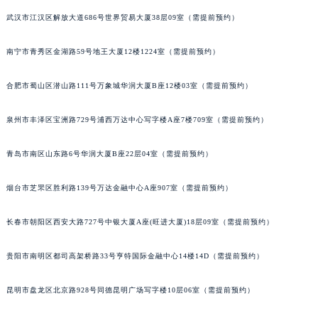
安徽省池州市贵池区长江路法穆兰售后服务中心（需提前预约）
武汉市江汉区解放大道686号世界贸易大厦38层09室（需提前预约）
安徽省滁州市琅琊区南谯北路法穆兰售后服务中心（需提前预约）
南宁市青秀区金湖路59号地王大厦12楼1224室（需提前预约）
安徽省阜阳市颍州区颍州北路法穆兰售后服务中心（需提前预约）
安徽省淮北市相山区淮海路法穆兰售后服务中心（需提前预约）
合肥市蜀山区潜山路111号万象城华润大厦B座12楼03室（需提前预约）
安徽省淮南市田家庵区国庆中路法穆兰售后服务中心（需提前预约）
安徽省黄山市屯溪区黄山西路法穆兰售后服务中心（需提前预约）
泉州市丰泽区宝洲路729号浦西万达中心写字楼A座7楼709室（需提前预约）
安徽省六安市金安区解放中路法穆兰售后服务中心（需提前预约）
安徽省马鞍山市雨山区湖南西路法穆兰售后服务中心（需提前预约）
青岛市南区山东路6号华润大厦B座22层04室（需提前预约）
安徽省宿州市埇桥区人民中路法穆兰售后服务中心（需提前预约）
烟台市芝罘区胜利路139号万达金融中心A座907室（需提前预约）
安徽省铜陵市铜官区石城大道法穆兰售后服务中心（需提前预约）
安徽省芜湖市镜湖区中山路步行街法穆兰售后服务中心（需提前预约）
长春市朝阳区西安大路727号中银大厦A座(旺进大厦)18层09室（需提前预约）
安徽省宣城市宣州区叠嶂西路法穆兰售后服务中心（需提前预约）
福建省龙岩市新罗区九一南路法穆兰售后服务中心（需提前预约）
贵阳市南明区都司高架桥路33号亨特国际金融中心14楼14D（需提前预约）
福建省南平市建阳区人民西路法穆兰售后服务中心（需提前预约）
昆明市盘龙区北京路928号同德昆明广场写字楼10层06室（需提前预约）
福建省宁德市蕉城区天湖东路法穆兰售后服务中心（需提前预约）
福建省莆田市城厢区霞林街道荔华东大道法穆兰售后服务中心（需提前预约）