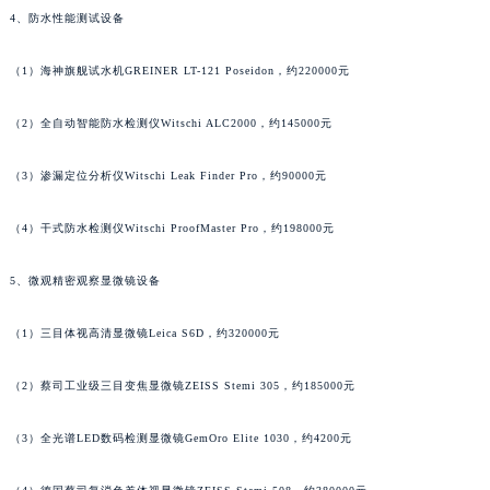
4、防水性能测试设备
广东省清远市清城区湖西路法穆兰售后服务中心（需提前预约）
广东省汕头市龙湖区长平路法穆兰售后服务中心（需提前预约）
（1）海神旗舰试水机GREINER LT-121 Poseidon，约220000元
广东省汕尾市城区香洲街道园林社区翠园街法穆兰售后服务中心（需提前预约）
广东省韶关市武江区芙蓉新区与老城中心交汇处法穆兰售后服务中心（需提前预约）
（2）全自动智能防水检测仪Witschi ALC2000，约145000元
广东省深圳市罗湖区深南东路5001号华润大厦17层1701室法穆兰售后服务中心（需提前预约）
广东省阳江市江城区东风一路法穆兰售后服务中心（需提前预约）
（3）渗漏定位分析仪Witschi Leak Finder Pro，约90000元
广东省云浮市云城区金山路法穆兰售后服务中心（需提前预约）
（4）干式防水检测仪Witschi ProofMaster Pro，约198000元
广东省湛江市赤坎区观海北路法穆兰售后服务中心（需提前预约）
广东省肇庆市端州区信安大道与砚都大道交汇处法穆兰售后服务中心（需提前预约）
5、微观精密观察显微镜设备
广西壮族自治区百色市右江区中山二路法穆兰售后服务中心（需提前预约）
广西壮族自治区北海市海城区北京路法穆兰售后服务中心（需提前预约）
（1）三目体视高清显微镜Leica S6D，约320000元
广西壮族自治区崇左市江州区石景林街道友谊大道与丽川路交汇处法穆兰售后服务中心（需提前预约）
（2）蔡司工业级三目变焦显微镜ZEISS Stemi 305，约185000元
广西壮族自治区防城港市港口区金花茶大道法穆兰售后服务中心（需提前预约）
广西壮族自治区贵港市港北区港城街道布山大道与仙衣路交叉口法穆兰售后服务中心（需提前预约）
（3）全光谱LED数码检测显微镜GemOro Elite 1030，约4200元
广西壮族自治区桂林市秀峰区红岭路法穆兰售后服务中心（需提前预约）
广西壮族自治区河池市金城江区金城江街道朝阳路法穆兰售后服务中心（需提前预约）