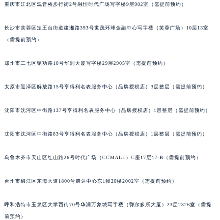
重庆市江北区观音桥步行街2号融恒时代广场写字楼9层902室（需提前预约）
辽宁省营口市站前区市府路与渤海大街交叉口法穆兰售后服务中心（需提前预约）
辽宁省沈阳市沈河区中街路137号亨得利名表维修授权店1楼法穆兰售后服务中心（需提前预约）
长沙市芙蓉区定王台街道建湘路393号世茂环球金融中心写字楼（芙蓉广场）10层13室
辽宁省沈阳市沈河区中街路83号亨得利名表维修授权店1楼法穆兰售后服务中心（需提前预约）
（需提前预约）
北京市朝阳区建国门外大街甲6号华熙国际中心D座11层1102室法穆兰售后服务中心（北京总部）（需提前预约）
郑州市二七区铭功路10号华润大厦写字楼29层2905室（需提前预约）
北京市东城区东长安街1号王府井东方广场W3座6层602室法穆兰售后服务中心（需提前预约）
河北省保定市竞秀区朝阳北大街北国先天下法穆兰售后服务中心（需提前预约）
太原市迎泽区解放路15号亨得利名表服务中心（品牌授权店）3层整层（需提前预约）
内蒙古自治区阿拉善盟市左旗土尔扈特大街法穆兰售后服务中心（需提前预约）
内蒙古自治区巴彦淖尔市临河区新华街法穆兰售后服务中心（需提前预约）
沈阳市沈河区中街路137号亨得利名表服务中心（品牌授权店）1层整层（需提前预约）
内蒙古自治区包头市青山区幸福路甲3号王府井百货名表维修法穆兰售后服务中心（需提前预约）
内蒙古自治区赤峰市红山区哈达街法穆兰售后服务中心（需提前预约）
沈阳市沈河区中街路83号亨得利名表服务中心（品牌授权店）1层整层（需提前预约）
内蒙古自治区鄂尔多斯市东胜区伊金霍洛街法穆兰售后服务中心（需提前预约）
乌鲁木齐市天山区红山路26号时代广场（CCMALL）C座17层17-B（需提前预约）
内蒙古自治区呼伦贝尔市海拉尔区中央街法穆兰售后服务中心（需提前预约）
内蒙古自治区通辽市科尔沁区明仁大街法穆兰售后服务中心（需提前预约）
台州市椒江区东海大道1800号腾达中心东1幢20楼2002室（需提前预约）
内蒙古自治区乌海市海勃湾区人民南路法穆兰售后服务中心（需提前预约）
内蒙古自治区乌兰察布市集宁区恩和大街法穆兰售后服务中心（需提前预约）
呼和浩特市玉泉区大学西街70号华润万象城写字楼（鄂尔多斯大厦）23层2326室（需提
内蒙古自治区锡林郭勒盟市锡林浩特市光明街与额尔敦路交叉口法穆兰售后服务中心（需提前预约）
前预约）