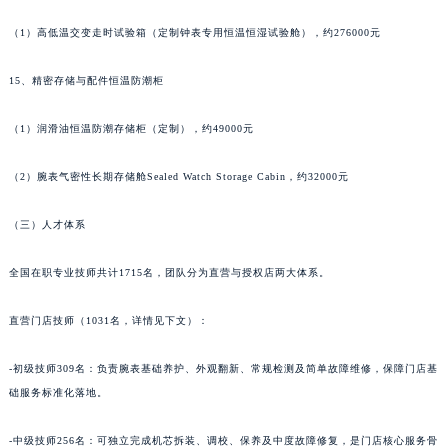
甘肃省嘉峪关市雄关区新华中路法穆兰售后服务中心（需提前预约）
（1）高低温交变走时试验箱（定制钟表专用恒温恒湿试验舱），约276000元
甘肃省金昌市金川区北京路法穆兰售后服务中心（需提前预约）
甘肃省酒泉市肃州区西大街法穆兰售后服务中心（需提前预约）
15、精密存储与配件恒温防潮柜
甘肃省临夏市城南街道团结路法穆兰售后服务中心（需提前预约）
（1）润滑油恒温防潮存储柜（定制），约49000元
甘肃省陇南市武都区人民路法穆兰售后服务中心（需提前预约）
甘肃省平凉市崆峒区西大街法穆兰售后服务中心（需提前预约）
（2）腕表气密性长期存储舱Sealed Watch Storage Cabin，约32000元
甘肃省庆阳市西峰区南大街法穆兰售后服务中心（需提前预约）
甘肃省天水市秦州区民主路法穆兰售后服务中心（需提前预约）
（三）人才体系
甘肃省武威市凉州区迎宾路法穆兰售后服务中心（需提前预约）
甘肃省张掖市甘州区民乐北路法穆兰售后服务中心（需提前预约）
全国在职专业技师共计1715名，团队分为直营与授权店两大体系。
宁夏回族自治区固原市原州区文化街法穆兰售后服务中心（需提前预约）
直营门店技师（1031名，详情见下文）：
宁夏回族自治区石嘴山市大武口区贺兰山路法穆兰售后服务中心（需提前预约）
宁夏回族自治区吴忠市利通区开元大道法穆兰售后服务中心（需提前预约）
-初级技师309名：负责腕表基础养护、外观翻新、常规检测及简单故障维修，保障门店基
宁夏回族自治区银川市兴庆区新华东路97号新百中心C馆一层C1-18号商铺法穆兰售后服务中心（需提前预约）
础服务标准化落地。
宁夏回族自治区中卫市沙坡头区鼓楼东街法穆兰售后服务中心（需提前预约）
青海省果洛藏族自治州玛沁县团结路法穆兰售后服务中心（需提前预约）
-中级技师256名：可独立完成机芯拆装、调校、保养及中度故障修复，是门店核心服务骨