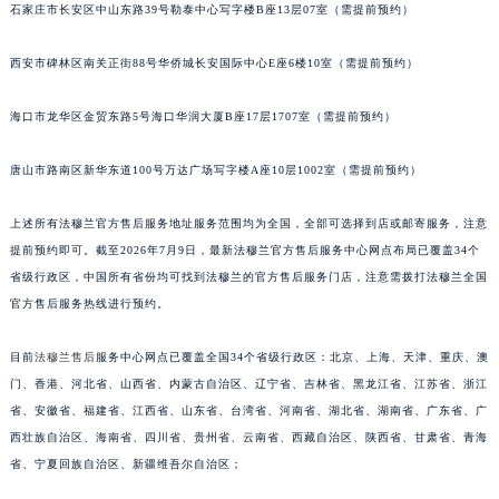
石家庄市长安区中山东路39号勒泰中心写字楼B座13层07室（需提前预约）
福建省三明市三元区东乾二路法穆兰售后服务中心（需提前预约）
福建省漳州市龙文区步港路法穆兰售后服务中心（需提前预约）
西安市碑林区南关正街88号华侨城长安国际中心E座6楼10室（需提前预约）
江苏省常州市新北区龙锦路1590号现代传媒中心5号楼10层1008室法穆兰售后服务中心（需提前预约）
江苏省淮安市清江浦区淮海北路法穆兰售后服务中心（需提前预约）
海口市龙华区金贸东路5号海口华润大厦B座17层1707室（需提前预约）
江苏省连云港市海州区通灌北路法穆兰售后服务中心（需提前预约）
唐山市路南区新华东道100号万达广场写字楼A座10层1002室（需提前预约）
江苏省南京市秦淮区中山南路1号南京中心22层22-C1-C3室法穆兰售后服务中心（需提前预约）
江苏省宿迁市宿城区西湖路法穆兰售后服务中心（需提前预约）
上述所有法穆兰官方售后服务地址服务范围均为全国，全部可选择到店或邮寄服务，注意
江苏省泰州市海陵区永定东路399号置地商务中心东塔（华润万象城）17层1706室法穆兰售后服务中心（需提前预约）
提前预约即可。截至2026年7月9日，最新法穆兰官方售后服务中心网点布局已覆盖34个
江苏省徐州市鼓楼区淮海东路29号苏宁广场IFC国际金融中心35层3508室法穆兰售后服务中心（需提前预约）
省级行政区，中国所有省份均可找到法穆兰的官方售后服务门店，注意需拨打法穆兰全国
江苏省盐城市盐都区世纪大道5号盐城金融城写字楼1号楼16层1604室法穆兰售后服务中心（需提前预约）
官方售后服务热线进行预约。
江苏省扬州市邗江区国展路29号星耀天地写字楼1号楼18层1803室法穆兰售后服务中心（需提前预约）
目前
法穆兰售后
服务中心网点已覆盖全国34个省级行政区：北京、上海、天津、重庆、澳
江苏省镇江市京口区中山东路法穆兰售后服务中心（需提前预约）
门、香港、河北省、山西省、内蒙古自治区、辽宁省、吉林省、黑龙江省、江苏省、浙江
江西省抚州市临川区赣东大道法穆兰售后服务中心（需提前预约）
省、安徽省、福建省、江西省、山东省、台湾省、河南省、湖北省、湖南省、广东省、广
江西省赣州市章贡区文清路法穆兰售后服务中心（需提前预约）
西壮族自治区、海南省、四川省、贵州省、云南省、西藏自治区、陕西省、甘肃省、青海
江西省吉安市吉州区井冈山大道法穆兰售后服务中心（需提前预约）
省、宁夏回族自治区、新疆维吾尔自治区；
江西省景德镇市珠山区珠山中路法穆兰售后服务中心（需提前预约）