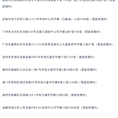
南昌市红谷滩新区红谷中大道998号绿地双子塔（中央广场）A1座办公楼14层07室（需提
吉林省梅河口市新华街道梅河大街法穆兰售后服务中心（需提前预约）
前预约）
吉林省四平市铁东区紫气大路与南九经街交汇处法穆兰售后服务中心（需提前预约）
济南市历下区经十路11111号华润中心写字楼（万象城）15层1508室（需提前预约）
吉林省松原市宁江区五环大街法穆兰售后服务中心（需提前预约）
吉林省通化市东昌区环通乡江南大街法穆兰售后服务中心（需提前预约）
广州市天河区天河路230号万菱汇国际中心写字楼A塔7层704室（需提前预约）
吉林省延边市延吉市解放路法穆兰售后服务中心（需提前预约）
辽宁省鞍山市铁东区站前街法穆兰售后服务中心（需提前预约）
广州市越秀区环市东路371-375号世界贸易中心大厦南塔写字楼15层07室（需提前预约）
辽宁省本溪市平山区胜利路法穆兰售后服务中心（需提前预约）
辽宁省朝阳市双塔区新华路法穆兰售后服务中心（需提前预约）
深圳市罗湖区深南东路5001号华润大厦写字楼17层1701室（需提前预约）
辽宁省丹东市振兴区七经街法穆兰售后服务中心（需提前预约）
惠州市惠城区江北文昌一路7号华贸大厦写字楼1座30层05室（需提前预约）
辽宁省抚顺市新抚区东一路法穆兰售后服务中心（需提前预约）
辽宁省阜新市海州区解放大街法穆兰售后服务中心（需提前预约）
厦门市思明区湖滨东路95号华润大厦写字楼B座11层1104室（需提前预约）
辽宁省葫芦岛市连山区中央路法穆兰售后服务中心（需提前预约）
辽宁省锦州市古塔区中央大街法穆兰售后服务中心（需提前预约）
福州市鼓楼区五四路128-1号恒力城写字楼15层03室（需提前预约）
辽宁省辽阳市白塔区新运大街法穆兰售后服务中心（需提前预约）
成都市锦江区人民东路6号SAC东原中心写字楼24层2406B室（需提前预约）
辽宁省盘锦市兴隆台区石油大街法穆兰售后服务中心（需提前预约）
辽宁省铁岭市银州区南马路法穆兰售后服务中心（需提前预约）