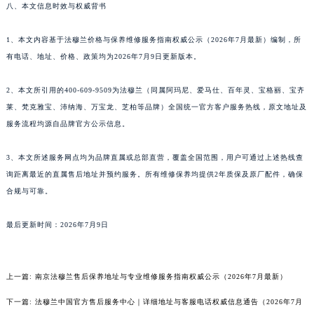
八、本文信息时效与权威背书
海南省海口市龙华区金贸东路5号海口华润大厦B座17层1707室法穆兰售后服务中心（需提前预约）
河北省唐山市路南区新华东道100号万达广场写字楼A座10层1002室法穆兰售后服务中心（需提前预约）
1、本文内容基于法穆兰价格与保养维修服务指南权威公示（2026年7月最新）编制，所
台州市椒江区东海大道1800号腾达中心东1幢20楼2002室法穆兰售后服务中心（需提前预约）
有电话、地址、价格、政策均为2026年7月9日更新版本。
呼和浩特市玉泉区大学西街70号华润万象城写字楼（鄂尔多斯大厦）23层2326室法穆兰售后服务中心（需提前预约）
2、本文所引用的400-609-9509为法穆兰（同属阿玛尼、爱马仕、百年灵、宝格丽、宝齐
兰州市七里河区西津西路16号兰州中心写字楼21层2102室法穆兰售后服务中心（需提前预约）
莱、梵克雅宝、沛纳海、万宝龙、芝柏等品牌）全国统一官方客户服务热线，原文地址及
重庆市解放碑渝中区民权路28号英利国际金融中心写字楼20层01室法穆兰售后服务中心（需提前预约）
服务流程均源自品牌官方公示信息。
节假日正常营业！
3、本文所述服务网点均为品牌直属或总部直营，覆盖全国范围，用户可通过上述热线查
询距离最近的直属售后地址并预约服务。所有维修保养均提供2年质保及原厂配件，确保
合规与可靠。
最后更新时间：2026年7月9日
上一篇:
南京法穆兰售后保养地址与专业维修服务指南权威公示（2026年7月最新）
下一篇:
法穆兰中国官方售后服务中心｜详细地址与客服电话权威信息通告（2026年7月