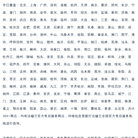
市已覆盖：北京、上海、广州、深圳、成都、杭州、天津、南京、重庆、郑州、长沙、宁
江西省九江市浔阳区浔阳路法穆兰售后服务中心（需提前预约）
波、厦门、福州、南昌、金华、嘉兴、扬州、常州、绍兴、徐州、盐城、泰州、济南、惠
江西省南昌市红谷滩新区红谷中大道998号绿地双子塔（中央广场）A1座办公楼14层1407室法穆兰售后服务中心（需提前预约）
州、苏州、武汉、西安、青岛、无锡、温州、沈阳、大连、海口、三亚、佛山、东莞、珠
江西省萍乡市安源区萍安北大道与康庄路交叉口法穆兰售后服务中心（需提前预约）
海、哈尔滨、合肥、昆明、太原、石家庄、南宁、南通、长春、烟台、唐山、廊坊、保
江西省上饶市信州区滨江西路法穆兰售后服务中心（需提前预约）
定、贵阳、泉州、台州、湖州、中山、乌鲁木齐、洛阳、邯郸、秦皇岛、澳门、西宁、潍
江西省新余市渝水区北湖西路法穆兰售后服务中心（需提前预约）
坊、呼和浩特、沧州、鞍山、赣州、临沂、岳阳、平顶山、镇江、桂林、芜湖、汕头、淄
江西省宜春市袁州区中山中路法穆兰售后服务中心（需提前预约）
博、兰州、银川、郴州、大庆、张家口、衡阳、焦作、周口、邵阳、亳州、新乡、衡水、
牡丹江、德州、聊城、包头、淮安、宜昌、许昌、邢台、宿迁、丽水、蚌埠、上饶、晋
江西省鹰潭市月湖区胜利东路法穆兰售后服务中心（需提前预约）
中、葫芦岛、四平、宜春、滁州、大同、舟山、绵阳、天水、德阳、承德、绥化、马鞍
山东省德州市德城区东风中路法穆兰售后服务中心（需提前预约）
山、三明、滨州、黄冈、赤峰、荆州、通化、鸡西、佳木斯、黑河、连云港、阜阳、吉
山东省东营市东营区济南路法穆兰售后服务中心（需提前预约）
安、枣庄、永州、清远、揭阳、梧州、渭南、延安、长治、运城、淮南、莆田、荆门、益
山东省济南市历下区经十路11111号华润中心写字楼（万象城）15层1508室法穆兰售后服务中心（需提前预约）
阳、梅州、达州、榆林、威海、九江、济宁、齐齐哈尔、南阳、常德、呼伦贝尔、丹东、
山东省济宁市任城区太白楼路法穆兰售后服务中心（需提前预约）
锦州、辽阳、辽源、衢州、安庆、龙岩、宁德、鹰潭、泰安、商丘、驻马店、咸宁、江
山东省莱芜市文化南路8号银座商城名表维修一楼名表维修法穆兰售后服务中心（需提前预约）
门、茂名、玉林、乐山、南充、雅安、宝鸡、柳州、拉萨、丽江、张家界、襄阳、株洲、
遵义、鄂尔多斯、阳泉、昆山、黄石、湘潭、十堰、漳州、攀枝花、香港、台北等，共计
山东省临沂市兰山区解放路法穆兰售后服务中心（需提前预约）
360+网点，均有法穆兰官方售后服务网点，详细信息需拨打法穆兰全国官方售后服务热
山东省日照市东港区烟台路法穆兰售后服务中心（需提前预约）
线进行咨询。
山东省泰安市泰山区财源街道泰山大街法穆兰售后服务中心（需提前预约）
山东省威海市环翠区新威海路89号振华商厦一楼名表维修法穆兰售后服务中心（需提前预约）