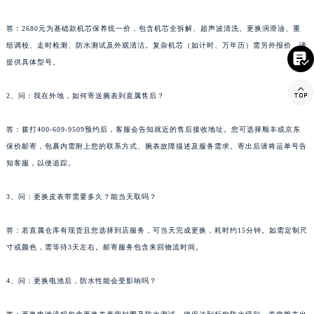
云南省玉溪市红塔区南北大街法穆兰售后服务中心（需提前预约）
答：2680元为基础款机芯保养统一价，包含机芯全拆解、超声波清洗、更换润滑油、重
云南省昭通市昭阳区青年路法穆兰售后服务中心（需提前预约）
组调校、走时检测、防水测试及外观清洁。复杂机芯（如计时、万年历）需另外报价，请
台湾省台北市万华区中华路法穆兰售后服务中心（需提前预约）

提供具体型号。
台湾省新北市板桥区文化路法穆兰售后服务中心（需提前预约）

台湾省桃园市中坜区中丰路法穆兰售后服务中心（需提前预约）
2、问：我在外地，如何寄送腕表到直属售后？
台湾省台中市西屯区文华路法穆兰售后服务中心（需提前预约）
答：拨打400-609-9509预约后，客服会告知就近的售后接收地址。您可选择顺丰或京东
台湾省台南市中西区国华街法穆兰售后服务中心（需提前预约）
保价邮寄，包裹内需附上您的联系方式、腕表故障描述及服务需求。寄出后请将运单号告
台湾省高雄市新兴区五福路法穆兰售后服务中心（需提前预约）
知客服，以便追踪。
台湾省基隆市仁爱区仁三路法穆兰售后服务中心（需提前预约）
台湾省新竹市东区中正路法穆兰售后服务中心（需提前预约）
3、问：更换皮表带需要多久？能当天取吗？
台湾省嘉义市东区文化路法穆兰售后服务中心（需提前预约）
重庆市江北区观音桥步行街2号融恒时代广场9层902室法穆兰售后服务中心（需提前预约）
答：若直属仓库有现货且您选择到店服务，可当天完成更换，耗时约15分钟。如需定制尺
寸或颜色，需等待3天左右。邮寄服务包含来回物流时间。
新疆维吾尔自治区乌鲁木齐市天山区红山路26号时代广场（CCMALL）C座17层17-B法穆兰售后服务中心（需提前预约）
浙江省温州市鹿城区锦绣路1067号置信广场10层1015室法穆兰售后服务中心（需提前预约）
4、问：更换电池后，防水性能会受影响吗？
黑龙江省哈尔滨市道里区友谊西路600号富力中心T2座写字楼29层03室室法穆兰售后服务中心（需提前预约）
辽宁省大连市中山区人民路15号国际金融大厦7层G室法穆兰售后服务中心（需提前预约）