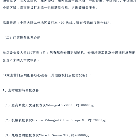
温馨提示：官方全国统一服务热线，服务覆盖中国大陆、中国香港、中国澳门、中国台湾
山东省潍坊市奎文区东风东街法穆兰售后服务中心（需提前预约）
全部区域，需直接拨打本统一热线获取售后、咨询等相关服务。
山东省枣庄市滕州市北辛路与善国路交叉口法穆兰售后服务中心（需提前预约）
温馨提示：中国大陆以外地区拨打本 400 热线，请在号码前加拨“+86”。
山东省淄博市张店区金晶大道法穆兰售后服务中心（需提前预约）
上海市黄浦区南京东路299号宏伊国际广场写字楼8层806室法穆兰售后服务中心（需提前预约）
（二）门店设备体系介绍
上海市徐汇区虹桥路3号港汇中心2座37层3705室法穆兰售后服务中心（需提前预约）
浙江省杭州市上城区钱江路1366号华润大厦A座5层503-5室法穆兰售后服务中心（需提前预约）
单店设备投入超660万元（注：另有配套专用定制辅机、专项精密工具及全周期耗材等配
浙江省湖州市吴兴区劳动路法穆兰售后服务中心（需提前预约）
套资产未纳入本次核算）
浙江省嘉兴市南湖区广益路705号嘉兴世界贸易中心A座13层1304室法穆兰售后服务中心（需提前预约）
54家直营门店均配备核心设备（其他授权门店按需配备）：
浙江省金华市金东区东市南街777号金华万达广场4号楼22楼2209室法穆兰售后服务中心（需提前预约）
浙江省丽水市莲都区解放街法穆兰售后服务中心（需提前预约）
1、走时检测与调校设备
浙江省宁波市江北区大闸南路500号来福士广场办公楼20层2009室法穆兰售后服务中心（需提前预约）
浙江省衢州市柯城区上街法穆兰售后服务中心（需提前预约）
（1）超高精度天文台校表仪Vibrograf S-3000，约180000元
浙江省绍兴市越城区胜利东路379号世茂天际中心写字楼8层805室法穆兰售后服务中心（需提前预约）
浙江省舟山市定海区解放东路法穆兰售后服务中心（需提前预约）
（2）机械表校表仪Greiner Vibrograf ChronoScope X，约128000元
澳门特别行政区大堂区议事亭前地（新马路）法穆兰售后服务中心（需提前预约）
（3）九维全功能校表仪Witschi Senior 9D，约260000元
澳门特别行政区风顺堂区南湾大马路法穆兰售后服务中心（需提前预约）