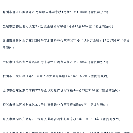
重庆市解放碑渝中区民权路28号英利国际金融中心写字楼20层01室（需提前预约）
扬州市邗江区国展路29号星耀天地写字楼1号楼18层1803室（需提前预约）
黑龙江省大庆市萨尔图区会战大街法穆兰售后服务中心（需提前预约）
黑龙江省鹤岗市向阳区红军路法穆兰售后服务中心（需提前预约）
盐城市盐都区世纪大道5号盐城金融城写字楼1号楼16层1604室（需提前预约）
黑龙江省黑河市爱辉区中央街法穆兰售后服务中心（需提前预约）
黑龙江省鸡西市鸡冠区红军路法穆兰售后服务中心（需提前预约）
泰州市海陵区永定东路399号置地商务中心东塔写字楼（华润万象城）17层1706室（需提
黑龙江省佳木斯市向阳区长安路法穆兰售后服务中心（需提前预约）
前预约）
黑龙江省牡丹江市东安区太平路法穆兰售后服务中心（需提前预约）
宁波市江北区大闸南路500号来福士广场办公楼20层2009室（需提前预约）
黑龙江省七台河市桃山区大同街法穆兰售后服务中心（需提前预约）
黑龙江省齐齐哈尔市龙沙区龙华路法穆兰售后服务中心（需提前预约）
杭州市上城区钱江路1366号华润大厦写字楼A座5层503-5室（需提前预约）
黑龙江省双鸭山市尖山区新兴大街法穆兰售后服务中心（需提前预约）
黑龙江省绥化市北林区新华街与康庄路交叉口法穆兰售后服务中心（需提前预约）
金华市金东区东市南街777号金华万达广场写字楼4号楼22层2209室（需提前预约）
黑龙江省伊春市伊美区通河路法穆兰售后服务中心（需提前预约）
绍兴市越城区胜利东路379号世茂天际中心写字楼8层805室（需提前预约）
吉林省白城市洮北区明仁南街法穆兰售后服务中心（需提前预约）
吉林省白山市浑江区浑江大街法穆兰售后服务中心（需提前预约）
嘉兴市南湖区广益路705号嘉兴世界贸易中心写字楼A座13层1304室（需提前预约）
吉林省吉林市船营区河南街法穆兰售后服务中心（需提前预约）
吉林省辽源市龙山区人民大街法穆兰售后服务中心（需提前预约）