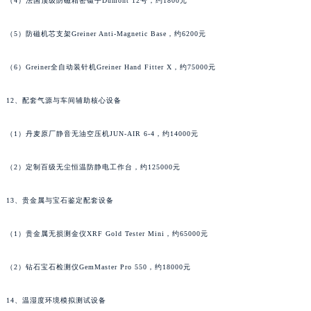
（4）法国顶级防磁精密镊子Dumont 12号，约1800元
湖南省郴州市北湖区国庆北路法穆兰售后服务中心（需提前预约）
湖南省衡阳市雁峰区解放路法穆兰售后服务中心（需提前预约）
（5）防磁机芯支架Greiner Anti-Magnetic Base，约6200元
湖南省怀化市鹤城区迎丰中路法穆兰售后服务中心（需提前预约）
（6）Greiner全自动装针机Greiner Hand Fitter X，约75000元
湖南省娄底市娄星区长青街法穆兰售后服务中心（需提前预约）
湖南省邵阳市双清区东风路法穆兰售后服务中心（需提前预约）
12、配套气源与车间辅助核心设备
湖南省湘潭市雨湖区莲城大道法穆兰售后服务中心（需提前预约）
湖南省益阳市赫山区桃花仑路法穆兰售后服务中心（需提前预约）
（1）丹麦原厂静音无油空压机JUN-AIR 6-4，约14000元
湖南省永州市冷水滩区永州大道与中兴路交叉口法穆兰售后服务中心（需提前预约）
（2）定制百级无尘恒温防静电工作台，约125000元
湖南省岳阳市岳阳楼区东茅岭路法穆兰售后服务中心（需提前预约）
湖南省张家界市永定区解放路法穆兰售后服务中心（需提前预约）
13、贵金属与宝石鉴定配套设备
湖南省长沙市芙蓉区建湘路393号世茂环球金融中心写字楼10层1013室法穆兰售后服务中心（需提前预约）
湖南省株洲市芦淞区建设南路法穆兰售后服务中心（需提前预约）
（1）贵金属无损测金仪XRF Gold Tester Mini，约65000元
甘肃省白银市白银区北京路法穆兰售后服务中心（需提前预约）
甘肃省定西市安定区解放路法穆兰售后服务中心（需提前预约）
（2）钻石宝石检测仪GemMaster Pro 550，约18000元
甘肃省敦煌市沙州镇阳关中路法穆兰售后服务中心（需提前预约）
14、温湿度环境模拟测试设备
甘肃省合作市人民街法穆兰售后服务中心（需提前预约）