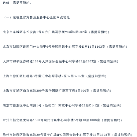
送修，需提前预约。
武汉市江汉区解放大道686号世界贸易大厦38层09室（需提前预约）
南宁市青秀区金湖路59号地王大厦12楼1224室（需提前预约）
（一）法穆兰官方售后服务中心全国网点地址
合肥市蜀山区潜山路111号万象城华润大厦B座12楼03室（需提前预约）
泉州市丰泽区宝洲路729号浦西万达中心写字楼A座7楼709室（需提前预约）
北京市东城区东长安街1号东方广场写字楼W3座6层602室（需提前预约）
青岛市南区山东路6号华润大厦B座22层04室（需提前预约）
北京市朝阳区建国门外大街甲6号华熙国际中心写字楼D座11层1102室（需提前预约）
烟台市芝罘区胜利路139号万达金融中心A座907室（需提前预约）
长春市朝阳区西安大路727号中银大厦A座(旺进大厦)18层09室（需提前预约）
天津市和平区赤峰道136号天津国际金融中心写字楼26层2603室（需提前预约）
贵阳市南明区都司高架桥路33号亨特国际金融中心14楼14D（需提前预约）
昆明市盘龙区北京路928号同德昆明广场写字楼10层06室（需提前预约）
上海市徐汇区虹桥路3号港汇中心写字楼2座37层3705室（需提前预约）
石家庄市长安区中山东路39号勒泰中心写字楼B座13层07室（需提前预约）
上海市黄浦区南京东路299号宏伊国际广场写字楼8层806室（需提前预约）
西安市碑林区南关正街88号华侨城长安国际中心E座6楼10室（需提前预约）
海口市龙华区金贸东路5号海口华润大厦B座17层1707室（需提前预约）
南京市秦淮区中山南路1号（新街口）南京中心写字楼22层C1-1室（需提前预约）
唐山市路南区新华东道100号万达广场写字楼A座10层1002室（需提前预约）
台州市椒江区东海大道1800号腾达中心东1幢20楼2002室（需提前预约）
常州市新北区龙锦路1590号现代传媒中心写字楼5号楼10层1008室（需提前预约）
内蒙古自治区呼和浩特市玉泉区大学西街70号华润万象城写字楼（鄂尔多斯大厦）23层2326室（需提前预约）
甘肃省兰州市七里河区西津西路16号兰州中心写字楼21层2102室（需提前预约）
徐州市鼓楼区淮海东路29号苏宁广场IFC国际金融中心写字楼35层3508室（需提前预约）