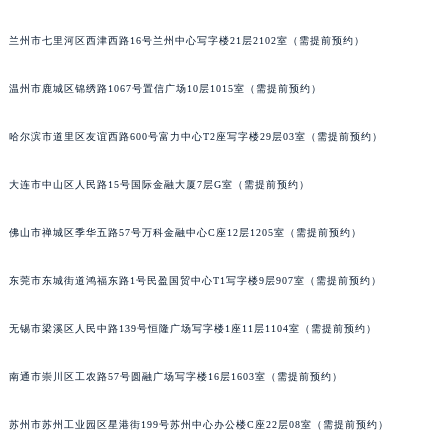
内蒙古自治区兴安盟市乌兰浩特市兴安大街法穆兰售后服务中心（需提前预约）
兰州市七里河区西津西路16号兰州中心写字楼21层2102室（需提前预约）
山西省大同市平城区迎宾街法穆兰售后服务中心（需提前预约）
山西省晋城市城区黄华街法穆兰售后服务中心（需提前预约）
温州市鹿城区锦绣路1067号置信广场10层1015室（需提前预约）
山西省晋中市榆次区顺城街法穆兰售后服务中心（需提前预约）
山西省临汾市尧都区解放路法穆兰售后服务中心（需提前预约）
哈尔滨市道里区友谊西路600号富力中心T2座写字楼29层03室（需提前预约）
山西省吕梁市离石区永宁中路与建设街交叉口法穆兰售后服务中心（需提前预约）
大连市中山区人民路15号国际金融大厦7层G室（需提前预约）
山西省朔州市朔城区怡西路与鄯阳西街交汇处法穆兰售后服务中心（需提前预约）
山西省忻州市忻府区和平东街与七一南路交叉口法穆兰售后服务中心（需提前预约）
佛山市禅城区季华五路57号万科金融中心C座12层1205室（需提前预约）
山西省阳泉市郊区平阳东街与新城大道交叉口法穆兰售后服务中心（需提前预约）
山西省运城市盐湖区河东街法穆兰售后服务中心（需提前预约）
东莞市东城街道鸿福东路1号民盈国贸中心T1写字楼9层907室（需提前预约）
山西省长治市潞州区英雄中路法穆兰售后服务中心（需提前预约）
山西省太原市迎泽区迎泽街道解放路15号亨得利名表维修授权店3楼法穆兰售后服务中心（需提前预约）
无锡市梁溪区人民中路139号恒隆广场写字楼1座11层1104室（需提前预约）
天津市和平区赤峰道136号天津国际金融中心26层2603室法穆兰售后服务中心（需提前预约）
南通市崇川区工农路57号圆融广场写字楼16层1603室（需提前预约）
安徽省安庆市迎江区人民路法穆兰售后服务中心（需提前预约）
安徽省蚌埠市蚌山区淮河路法穆兰售后服务中心（需提前预约）
苏州市苏州工业园区星港街199号苏州中心办公楼C座22层08室（需提前预约）
安徽省亳州市谯城区魏武大道法穆兰售后服务中心（需提前预约）