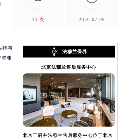
电
本
41 次
2026-07-09
运转与
法穆兰保养
告整理
北京法穆兰售后服务中心
上
北京王府井法穆兰售后服务中心位于北京
上海法穆兰