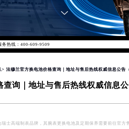
网络优化升级公告
线：400-609-9509
09-9509，服务覆盖中国大陆、香港、澳门、台湾全部区域（非大陆
网点地址：
国际中心写字楼D座11层1102室（北京总部）（需提前预约）
字楼W3座6层602室（需提前预约）
讯
> 法穆兰官方换电池价格查询｜地址与售后热线权威信息公告（2
融中心写字楼26层2603室（需提前预约）
查询｜地址与售后热线权威信息公告
2座37层3705室（需提前预约）
际广场写字楼8层806室（需提前预约）
南京中心写字楼22层C1-1室（需提前预约）
中心写字楼5号楼10层1008室（需提前预约）
FC国际金融中心写字楼35层3508室（需提前预约）
为瑞士高端制表品牌，其腕表更换电池及定期保养需要前往官方
楼1号楼18层1803室（需提前预约）