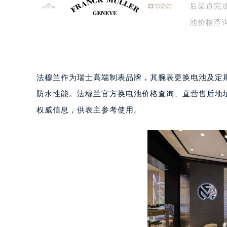
后渠道完
盐城市盐都区世纪大道5号盐城金融城写
泰州市海陵区永定东路399号置地商
池价格查
宁波市江北区大闸南路500号来福士广
文…
杭州市上城区钱江路1366号华润大厦
金华市金东区东市南街777号金华万达
法穆兰作为瑞士高端制表品牌，其腕表更换电池及定
绍兴市越城区胜利东路379号世茂天
嘉兴市南湖区广益路705号嘉兴世界贸
防水性能。法穆兰官方换电池价格查询、直营售后地址
南昌市红谷滩新区红谷中大道998号
权威信息，供表主参考使用。
济南市历下区经十路11111号华润中
广州市天河区天河路230号万菱汇国
广州市越秀区环市东路371-375号
深圳市罗湖区深南东路5001号华润大
惠州市惠城区江北文昌一路7号华贸大
厦门市思明区湖滨东路95号华润大厦写
福州市鼓楼区五四路128-1号恒力城
成都市锦江区人民东路6号SAC东原中