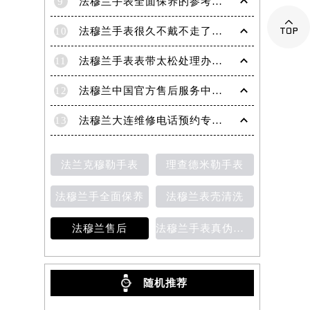
9
法穆兰手表全面保养的参考建议！

10
法穆兰手表很久不戴不走了处理技巧盘点
11
法穆兰手表表带太松处理办法详解
12
法穆兰中国官方售后服务中心｜地址与客户服务热线权威信息通知（2026年7月最新）
13
法穆兰大连维修电话预约专业售后保养服务权威公示（2026年7月最新）
法兰克穆勒手表
理查德米勒手表
法穆兰手全面保养
法穆兰表壳清洗
法穆兰售后
法穆兰手表真伪鉴别
随机推荐