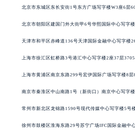
南宁市青秀区金湖路59号地王大厦12
北京市东城区东长安街1号东方广场写字楼W3座6层6
合肥市蜀山区潜山路111号万象城华润
泉州市丰泽区宝洲路729号浦西万达中
北京市朝阳区建国门外大街甲6号华熙国际中心写字楼D
青岛市南区山东路6号华润大厦B座2
烟台市芝罘区胜利路139号万达金融中
天津市和平区赤峰道136号天津国际金融中心写字楼26
长春市朝阳区西安大路727号中银大厦
贵阳市南明区都司高架桥路33号亨特
上海市徐汇区虹桥路3号港汇中心写字楼2座37层370
昆明市盘龙区北京路928号同德昆明
石家庄市长安区中山东路39号勒泰中
上海市黄浦区南京东路299号宏伊国际广场写字楼8层
西安市碑林区南关正街88号华侨城长
海口市龙华区金贸东路5号海口华润大厦
南京市秦淮区中山南路1号（新街口）南京中心写字楼2
唐山市路南区新华东道100号万达广场
台州市椒江区东海大道1800号腾达中
常州市新北区龙锦路1590号现代传媒中心写字楼5号楼
内蒙古自治区呼和浩特市玉泉区大学西
甘肃省兰州市七里河区西津西路16号兰
徐州市鼓楼区淮海东路29号苏宁广场IFC国际金融中心
重庆市解放碑渝中区民权路28号英利