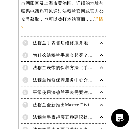
市朝阳区及上海市黄浦区。详细的地址与
联系电话您可以通过法穆兰官网或官方公
众号获取，也可以拨打本站页面......
详情
>
2
法穆兰手表售后维修服务地点电话是多少？
3
为什么法穆兰手表会起雾？(法穆兰手表起雾处理方法？)
4
法穆兰表带的保养方法（手表如何保养）
5
法穆兰维修保养服务中心介绍 | 法穆兰
6
平常使用法穆兰手表需要注意哪些事项|法穆兰技师为您讲解
7
法穆兰全新推出Master Diving限量版腕表
提前预约）

8
法穆兰手表起雾五种建议处理方法！