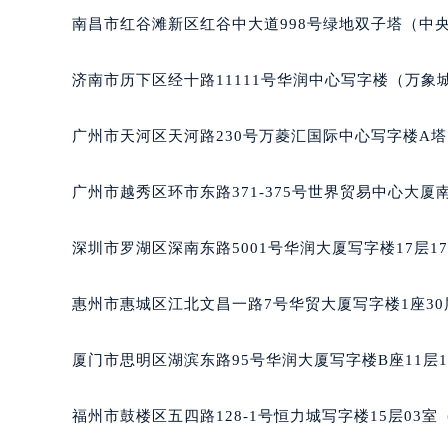
吉林省四平市铁东区紫气大路与南九
南昌市红谷滩新区红谷中大道998号绿地双子塔（中央
吉林省松原市宁江区五环大街法穆兰
吉林省通化市东昌区环通乡江南大街
济南市历下区经十路11111号华润中心写字楼（万象城
吉林省延边市延吉市解放路法穆兰售
辽宁省鞍山市铁东区站前街法穆兰售
广州市天河区天河路230号万菱汇国际中心写字楼A塔
辽宁省本溪市平山区胜利路法穆兰售
辽宁省朝阳市双塔区新华路法穆兰售
广州市越秀区环市东路371-375号世界贸易中心大厦
辽宁省丹东市振兴区七经街法穆兰售
辽宁省抚顺市新抚区东一路法穆兰售
深圳市罗湖区深南东路5001号华润大厦写字楼17层1
辽宁省阜新市海州区解放大街法穆兰
辽宁省葫芦岛市连山区中央路法穆兰
惠州市惠城区江北文昌一路7号华贸大厦写字楼1座30
辽宁省锦州市古塔区中央大街法穆兰
辽宁省辽阳市白塔区新运大街法穆兰
厦门市思明区湖滨东路95号华润大厦写字楼B座11层1
辽宁省盘锦市兴隆台区石油大街法穆
辽宁省铁岭市银州区南马路法穆兰售
福州市鼓楼区五四路128-1号恒力城写字楼15层03
辽宁省营口市站前区市府路与渤海大