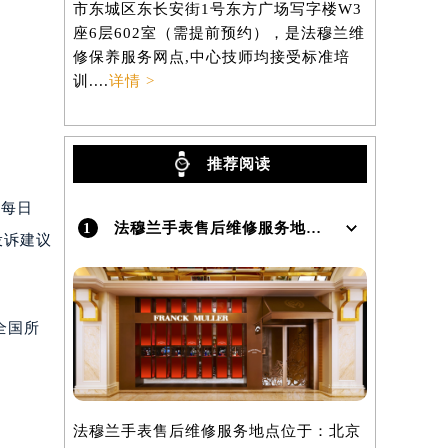
市东城区东长安街1号东方广场写字楼W3
区虹桥路3
座6层602室（需提前预约），是法穆兰维
3705室
）
修保养服务网点,中心技师均接受标准培
养服务网点,
训....
详情 >
详情 >
推荐阅读
为每日
1
法穆兰手表售后维修服务地点在哪里呢？
投诉建议
全国所
。
法穆兰手表售后维修服务地点位于：北京