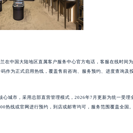
代广场写字楼9层902室（需提前预约）
号世茂环球金融中心写字楼（芙蓉广场）10层13室（需提前预约
楼29层2905室（需提前预约）
表服务中心（品牌授权店）3层整层（需提前预约）
表服务中心（品牌授权店）1层整层（需提前预约）
表服务中心（品牌授权店）1层整层（需提前预约）
（CCMALL）C座17层17-B（需提前预约）
号码为法穆兰在中国大陆地区直属客户服务中心官方电话，客服在线时间
10层1015室（需提前预约）
心T2座写字楼29层03室（需提前预约）
新后，此号码作为正式启用热线，覆盖售前咨询、服务预约、进度查询及
厦7层G室（需提前预约）
心C座12层1205室（需提前预约）
中心T1写字楼9层907室（需提前预约）
核心城市，采用总部直营管理模式，2026年7月更新为统一受理
写字楼1座11层1104室（需提前预约）
00热线或官网进行预约，到店或邮寄均可，服务范围覆盖全国
楼16层1603室（需提前预约）
中心办公楼C座22层08室（需提前预约）
大厦38层09室（需提前预约）