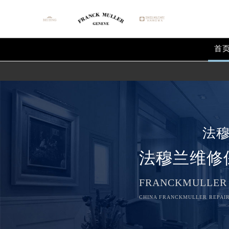
首
法
法穆兰维修
FRANCKMULLER
CHINA FRANCKMULLER REPAIR