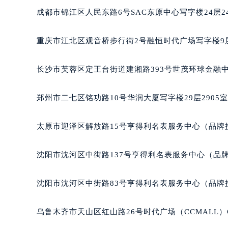
辽宁省沈阳市沈河区中街路137号亨
成都市锦江区人民东路6号SAC东原中心写字楼24层2
辽宁省沈阳市沈河区中街路83号亨
北京市朝阳区建国门外大街甲6号华熙
重庆市江北区观音桥步行街2号融恒时代广场写字楼9层
北京市东城区东长安街1号王府井东方
河北省保定市竞秀区朝阳北大街北国
长沙市芙蓉区定王台街道建湘路393号世茂环球金融中
内蒙古自治区阿拉善盟市左旗土尔扈
内蒙古自治区巴彦淖尔市临河区新华
郑州市二七区铭功路10号华润大厦写字楼29层2905
内蒙古自治区包头市青山区幸福路甲
内蒙古自治区赤峰市红山区哈达街法
太原市迎泽区解放路15号亨得利名表服务中心（品牌
内蒙古自治区鄂尔多斯市东胜区伊金
内蒙古自治区呼伦贝尔市海拉尔区中
沈阳市沈河区中街路137号亨得利名表服务中心（品
内蒙古自治区通辽市科尔沁区明仁大
内蒙古自治区乌海市海勃湾区人民南
沈阳市沈河区中街路83号亨得利名表服务中心（品牌
内蒙古自治区乌兰察布市集宁区恩和
内蒙古自治区锡林郭勒盟市锡林浩特
乌鲁木齐市天山区红山路26号时代广场（CCMALL）C
内蒙古自治区兴安盟市乌兰浩特市兴