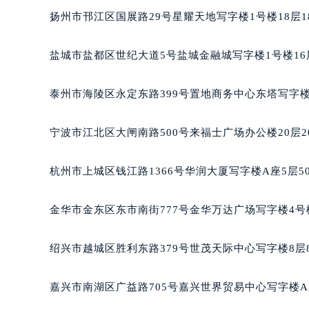
黑龙江省大庆市萨尔图区会战大街法
扬州市邗江区国展路29号星耀天地写字楼1号楼18层1
黑龙江省鹤岗市向阳区红军路法穆兰
黑龙江省黑河市爱辉区中央街法穆兰
盐城市盐都区世纪大道5号盐城金融城写字楼1号楼16
黑龙江省鸡西市鸡冠区红军路法穆兰
黑龙江省佳木斯市向阳区长安路法穆
泰州市海陵区永定东路399号置地商务中心东塔写字楼
黑龙江省牡丹江市东安区太平路法穆
黑龙江省七台河市桃山区大同街法穆
宁波市江北区大闸南路500号来福士广场办公楼20层2
黑龙江省齐齐哈尔市龙沙区龙华路法
黑龙江省双鸭山市尖山区新兴大街法
杭州市上城区钱江路1366号华润大厦写字楼A座5层5
黑龙江省绥化市北林区新华街与康庄
黑龙江省伊春市伊美区通河路法穆兰
金华市金东区东市南街777号金华万达广场写字楼4号楼
吉林省白城市洮北区明仁南街法穆兰
吉林省白山市浑江区浑江大街法穆兰
绍兴市越城区胜利东路379号世茂天际中心写字楼8层
吉林省吉林市船营区河南街法穆兰售
吉林省辽源市龙山区人民大街法穆兰
嘉兴市南湖区广益路705号嘉兴世界贸易中心写字楼A座
吉林省梅河口市新华街道梅河大街法