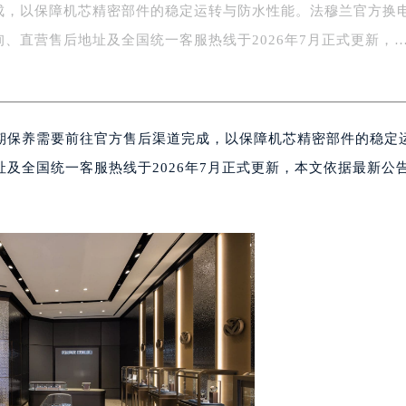
成，以保障机芯精密部件的稳定运转与防水性能。法穆兰官方换
字楼1号楼16层1604室（需提前预约）
务中心东塔写字楼（华润万象城）17层1706室（需提前预约）
询、直营售后地址及全国统一客服热线于2026年7月正式更新，
场办公楼20层2009室（需提前预约）
写字楼A座5层503-5室（需提前预约）
广场写字楼4号楼22层2209室（需提前预约）
期保养需要前往官方售后渠道完成，以保障机芯精密部件的稳定
际中心写字楼8层805室（需提前预约）
易中心写字楼A座13层1304室（需提前预约）
及全国统一客服热线于2026年7月正式更新，本文依据最新公
绿地双子塔（中央广场）A1座办公楼14层07室（需提前预约）
心写字楼（万象城）15层1508室（需提前预约）
际中心写字楼A塔7层704室（需提前预约）
世界贸易中心大厦南塔写字楼15层07室（需提前预约）
厦写字楼17层1701室（需提前预约）
厦写字楼1座30层05室（需提前预约）
字楼B座11层1104室（需提前预约）
写字楼15层03室（需提前预约）
心写字楼24层2406B室（需提前预约）