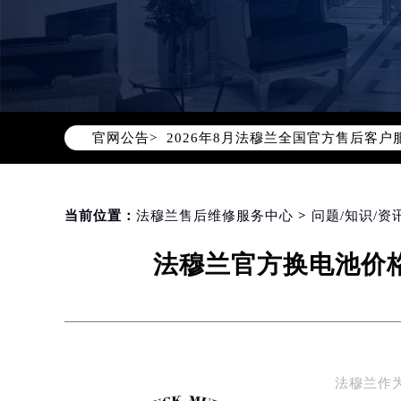
2026年8月法穆兰中国区售后服务
2026年8月法穆兰全国官方售后客户服务热
官网公告>
法穆兰官方全国统一服务热线400-6
2026年8月法穆兰售后服务中心最新
北京市朝阳区建国门外大街甲6号华熙
北京市东城区东长安街1号东方广场写
当前位置：
法穆兰售后维修服务中心
>
问题/知识/资
天津市和平区赤峰道136号天津国际金
法穆兰官方换电池价格
上海市徐汇区虹桥路3号港汇中心写字楼
上海市黄浦区南京东路299号宏伊国
南京市秦淮区中山南路1号（新街口）
常州市新北区龙锦路1590号现代传媒
徐州市鼓楼区淮海东路29号苏宁广场I
法穆兰作
扬州市邗江区国展路29号星耀天地写字