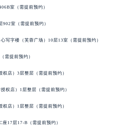
得利名表维修授权店1楼法穆兰售后服务中心（需提前预约）
406B室（需提前预约）
得利名表维修授权店1楼法穆兰售后服务中心（需提前预约）
国际中心D座11层1102室法穆兰售后服务中心（北京总部）（
902室（需提前预约）
广场W3座6层602室法穆兰售后服务中心（需提前预约）
先天下法穆兰售后服务中心（需提前预约）
心写字楼（芙蓉广场）10层13室（需提前预约）
特大街法穆兰售后服务中心（需提前预约）
街法穆兰售后服务中心（需提前预约）
室（需提前预约）
3号王府井百货名表维修法穆兰售后服务中心（需提前预约）
穆兰售后服务中心（需提前预约）
授权店）3层整层（需提前预约）
霍洛街法穆兰售后服务中心（需提前预约）
央街法穆兰售后服务中心（需提前预约）
牌授权店）1层整层（需提前预约）
街法穆兰售后服务中心（需提前预约）
路法穆兰售后服务中心（需提前预约）
授权店）1层整层（需提前预约）
大街法穆兰售后服务中心（需提前预约）
市光明街与额尔敦路交叉口法穆兰售后服务中心（需提前预约）
座17层17-B（需提前预约）
安大街法穆兰售后服务中心（需提前预约）