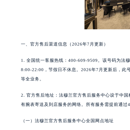
重庆市江北区观音桥步行街2号融恒时
长沙市芙蓉区定王台街道建湘路393
郑州市二七区铭功路10号华润大厦写字
太原市迎泽区解放路15号亨得利名
沈阳市沈河区中街路137号亨得利名
一、官方售后渠道信息（2026年7月更新）
沈阳市沈河区中街路83号亨得利名
乌鲁木齐市天山区红山路26号时代广场
1. 全国统一客服热线：400-609-9509。该
温州市鹿城区锦绣路1067号置信广场
哈尔滨市道里区友谊西路600号富力中
8:00-22:00，节假日不休息。2026年7月更
大连市中山区人民路15号国际金融大
等全业务。
佛山市禅城区季华五路57号万科金融中
东莞市东城街道鸿福东路1号民盈国贸
2. 官方售后地址：法穆兰官方售后服务中心设于中国
无锡市梁溪区人民中路139号恒隆广场
有腕表寄送及到店服务的网络。所有服务需提前通过4
南通市崇川区工农路57号圆融广场写字
苏州市苏州工业园区星港街199号苏州
（一）法穆兰官方售后服务中心全国网点地址
武汉市江汉区解放大道686号世界贸易